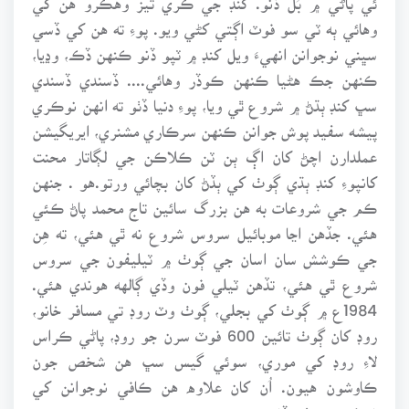
وهائي ٻه ٽي سو فوٽ اڳتي کڻي ويو. پوءِ ته هن کي ڏسي
سڀني نوجوانن انهيءَ ويل کنڊ ۾ ٽپو ڏنو ڪنهن ڏڪ، وڍيا،
ڪنهن جڪ هڻيا ڪنهن ڪوڏر وهائي.... ڏسندي ڏسندي
سڀ کنڊ ٻڌڻ ۾ شروع ٿي ويا، پوءِ دنيا ڏٺو ته انهن نوڪري
پيشه سفيد پوش جوانن ڪنهن سرڪاري مشنري، ايريگيشن
عملدارن اچڻ کان اڳ ٻن ٽن ڪلاڪن جي لڳاتار محنت
کانپوءِ کنڊ ٻڌي ڳوٺ کي ٻڏڻ کان بچائي ورتو.هو . جنهن
ڪم جي شروعات به هن بزرگ سائين تاج محمد پاڻ ڪئي
هئي. جڏهن اڃا موبائيل سروس شروع نه ٿي هئي، ته هِن
جي ڪوشش سان اسان جي ڳوٺ ۾ ٽيليفون جي سروس
شروع ٿي هئي، تڏهن ٽيلي فون وڏي ڳالهه هوندي هئي.
1984ع ۾ ڳوٺ کي بجلي، ڳوٺ وٽ روڊ تي مسافر خانو،
روڊ کان ڳوٺ تائين 600 فوٽ سرن جو روڊ، پاڻي ڪراس
لاءِ روڊ کي موري، سوئي گيس سڀ هن شخص جون
ڪاوشون هيون. اُن کان علاوه هن ڪافي نوجوانن کي
نوڪريون وٺي ڏنيون.