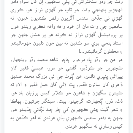
الهجڙيو پنهنجي وقت جو ٽاپ جو گهڙي نواز هو. ڪوري
گهڙي تي جڏهن سندس آڱريون رقص ڪنديون هيون، ته
سامعين جي وات مان از خود واهه واهه نڪري ويندو هو_
پر پروفيشنل گهڙي نواز ته ڪونه هو پر عشق جنهن جو
استاد بنجي پوي سو ڪئين نه ٻين جون دليون جهومائيندو
۽ محفلون گرمائيندو...!
هو هن جو وڏو ڀاءَ مرحوم چاچو شاهه محمد وڏو وينجهار،
ڪچهرين جو ڪوڏيو، گفتي جو مور، عيسيٰ فقير کان
پيراڻي ڀنڀري تائين، هن ڳوٺ جي ئي بزرگ محمد صديق
ڏاهري کان سانوڻ فقير، ڀٽ ڌڻي کان حمل فقير ۽ الاءِ ته
ڪيترن سگهڙن ۽ شاعرن جو ڪلام کيس برزبان ياد هو.
ڏٺ، ڏور، ڳجهارت، گرچيلو، بيت، سينگار چوڻيون، پهاڪا
۽ شعر گيت چئي ڪچهرين کي چار چند لڳائي ڇڏيندو هو،
جنهن به دفعو سندس ڪچهري ٻڌي هوندي ته اهو ڪڏهن به
کيس وساري نه سگهيو هوندو.
سائين تاج محمد جو ٻيو نمبر ڀاءُ سائين دلاور جيڪو هن