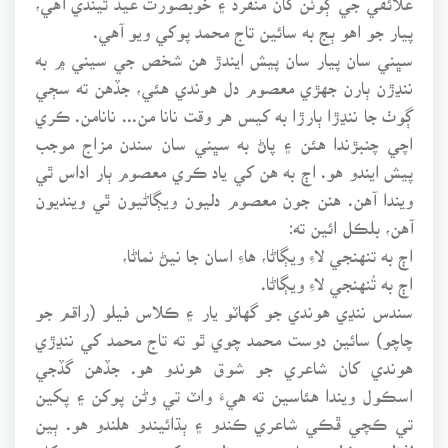
پيار جو اهو ٻج به سائين تاج محمد پوکي ويو آهي.
سڀني سان پيار سان پيش ايندڙ هن شخص جي سيني ۾ به
ننڍڙن ٻارن جهڙي معصوم دل هوندي هئي، جڏهن ته سڄي
ڳوٺ جا ننڍڙا ٻارڙا به کيس هر وقت نانا من... نانامن. ڪري
اچي چنبڙندا هئن ۽ پاڻ به سڀني سان سندن مزاج موجب
پيش ايندو هو. اڄ به هن کي ياد ڪري معصوم ٻار اداس ٿي
ويندا آهن. هنن جون معصوم دليون ويڳاڻيون ٿي وينديون
آهن، بلڪل ائين ته:
اڄ به تنهنجي لاءِ ويڳاڻا، هاءِ اسان جا نيڻ نماڻا،
اڄ به تُنهنجي لاءِ ويڳاڻا.
سندس ننڍي هوندي جو گهاٽو يار ۽ ڪلاس فيلو (راقم جو
چاچو) سائين دوست محمد چوي ٿو ته تاج محمد کي ننڍڙي
هوندي کان شاعري جو شوق هوندو هو. جڏهن گڏجي
اسڪول ويندا هئاسين ته هيءَ واٽ تي وڻن پوکن ۽ پکين
تي ڪچي ڦڪي شاعري ڪندو ۽ ٻڌائيندو هلندو هو. ٻين
لفظن ۾ فطرت جا حسين منظر هن کي ننڍڙي هوندي کان