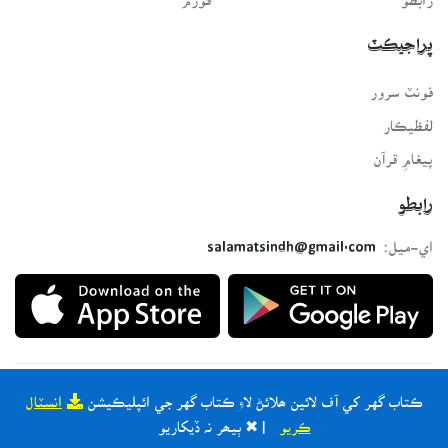
پراجيڪٽ
فونٽ سرور
لفظيڪار
پيغامِ قرآن
رابطو
اي-ميل:
salamatsindh@gmail.com
ڪتاب گهر کي آف لائين ھلائڻ لاءِ ڪتاب گهر جي ائپليڪيشن
انسٽال
Developed with ❤️ for all Sindhis. Build by
SindhSalamat
team
ڪريو
| ✖ ٻيھر نہ ڏيکاريو