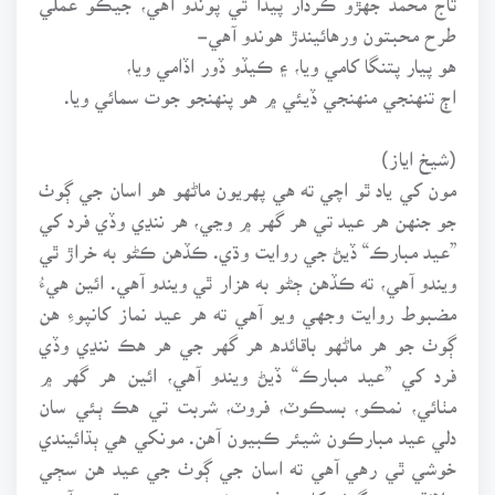
طرح محبتون ورهائيندڙ هوندو آهي-
هو پيار پتنگا کامي ويا، ۽ ڪيڏو ڏور اڏامي ويا،
اڄ تنهنجي منهنجي ڏيئي ۾ هو پنهنجو جوت سمائي ويا.
(شيخ اياز)
مون کي ياد ٿو اچي ته هي پهريون ماڻهو هو اسان جي ڳوٺ
جو جنهن هر عيد تي هر گهر ۾ وڃي، هر ننڍي وڏي فرد کي
”عيد مبارڪ“ ڏيڻ جي روايت وڌي. ڪڏهن ڪڻو به خراڙ ٿي
ويندو آهي، ته ڪڏهن ڄڻو به هزار ٿي ويندو آهي. ائين هيءُ
مضبوط روايت وجهي ويو آهي ته هر عيد نماز کانپوءِ هن
ڳوٺ جو هر ماڻهو باقائده هر گهر جي هر هڪ ننڍي وڏي
فرد کي ”عيد مبارڪ“ ڏيڻ ويندو آهي، ائين هر گهر ۾
مٺائي، نمڪو، بسڪوٽ، فروٽ، شربت تي هڪ ٻئي سان
دلي عيد مبارڪون شيئر ڪبيون آهن. مونکي هي ٻڌائيندي
خوشي ٿي رهي آهي ته اسان جي ڳوٺ جي عيد هن سڄي
علائقي جي ڳوٺن کان منفرد ۽ خوبصورت عيد ٿيندي آهي،