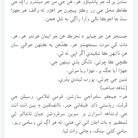
ڪاڪ محل جي ور وڪڙ پيچرن جو اهڙو ته واقف هو جهڙا
سنڌ جا اڄوڪا نالي وارا راڳي به شل هجن.
جستجو هن جو جياپو ۽ تحرڪ هن جو ايمان هوندو هو. هو.
ماٺ کي موت سمجهندو هو. ڪڏهن به ڪنهن حوالي سان
هن ڏانهن ڪا تنقيدي آڱر اڀي نه ٿي.
ڪڇي ڪا ڇوٽي، نانگن ٻڌي نينهن جي،
جهڙا آيا جڳ ۾، تهڙا ويا موٽي،
تنين جي چوٽي، پورب ٿيندي پڌري.
(شاهه صاحب)
هو- جيڪو سامراجي سازشن، قومي غلامي، وسيلن جي
ڦرلٽ، رياستي ڏاڍ، طبقاتي جبر، ناانصافين ۽ ٻين انت انت
جي اونداهه اسرارن ۾ سوين سرفروشن جيان ٽانڊاڻو ٿي
ٽمڪيو ۽ ٻاٽ اڃان اتي ئي هئي، ته هو اڳ ئي وسامي ويو.
سامي کڻي سنک، وڄائي واٽ ٿيا.