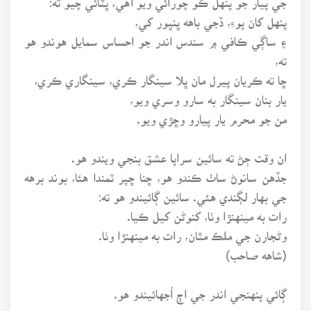
پنهل کان پوءِ، ڏجي باهه ڀنڀور کي،
۽ ساڳي ڪافي ۾ سندس اندر جو احساس سمايل هوندو هو
ته،
ڇا ته ڪريان پيرل مان ڀلا سينگار ڪري، سينگاري ڪري،
يار بنان سينگار به سارو وسري ويو،
من جو محرم يار پيارو وڇڙي ويو.
ان وقت ڄڻ ته سائين سراپا عشق بنجي ويندو هو.
جڏهن سانوڻ ساٺ ڪندو هو، ڇنا ڇپر ٽمندا هئا، بوند برهه
جي بهار لڳندي هئي. سائين ڳائيندو هو ته:
رات به مينهنڙا وٺا، کنوڻن کيل ڪيا.
وڻجارن جي ملڪ مٿان، رات به مينهنڙا وٺا.
(شاهه صاحب)
ڳائي پنهنجي اندر جي اڄ اُجهائيندو هو.