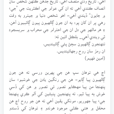
انصاف ڪندي آهي ته ان کي عوام جي اڪثريت جي ”جيءَ
۾ جايون“ ڏيندي آهي- اهو شخص دنيا ۾ جيترو به وقت
رهي پر ان کان پوءِ به ان جون ڳالهيون پيون ڳائبيون آهن،
۽ هر ماڻهو جي دل ان جي احترام جي محراب ۾ سربسجود
ٿي ويندي آهي_ بلڪل ائين ته:
تنهنجون ڳالهيون سڄڻ پئي ڳائينديس،
ان رمزَ سان روح رجهائينديس.
(امين فهيم)
اڄ هي توهان سڀ هن جي پهرين ورسي ته هن جون
ڳالهيون پيا ڳايو- هن جي رنگين يادن جي خوشبوءَ سان
پنهنجا من پيا مهڪايو تصور ئي تصور ۾ هن کي ڏسي
خوش به پيا ٿيو، ته پنهنجين پنبڻين کي آلو ڪري پنهنجا
جيءَ پيا جهوريو. مونکي يقين آهي ته هن جو روح اڄ هن
محفل ۾ هتي ڪٿي موجود هوندو ۽ توهان کي ڏسندو
هوندو. توهان جي پيار کي محسوس ڪندو هوندو، ڇو ته