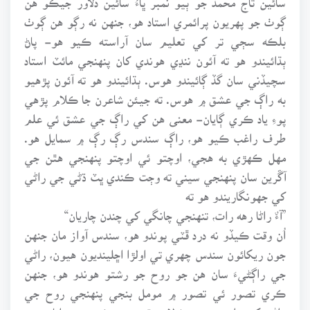
ڳوٺ جو پهريون پرائمري استاد هو، جنهن نه رڳو هن ڳوٺ
بلڪه سڄي تر کي تعليم سان آراسته ڪيو هو- پاڻ
ٻڌائيندو هو ته آئون ننڍي هوندي کان پنهنجي مائٽ استاد
سچيڏني سان گڏ ڳائيندو هوس. ٻڌائيندو هو ته آئون پڙهيو
به راڳ جي عشق ۾ هوس. ته جيئن شاعرن جا ڪلام پڙهي
پوءِ ياد ڪري ڳايان- معنى هن کي راڳ جي عشق ئي علم
طرف راغب ڪيو هو، راڳ سندس رڳ رڳ ۾ سمايل هو.
مهل ڪهڙي به هجي، اوچتو ئي اوچتو پنهنجي هٿن جي
آڱرين سان پنهنجي سيني ته وڄت ڪندي ڀٽ ڌڻي جي راڻي
کي جهونگاريندو هو ته
”آءٌ راڻا رهه رات، تنهنجي چانگي کي چندن چاريان“
اُن وقت ڪيڏو نه درد ڦٽي پوندو هو، سندس آواز مان جنهن
جون ريکائون سندس چهري تي اولڙا اڇلينديون هيون، راڻي
جي راڳڻيءَ سان هن جو روح جو رشتو هوندو هو، جنهن
ڪري تصور ئي تصور ۾ مومل بنجي پنهنجي روح جي
راڻي کي رات رهي پوڻ لاءِ منٿون پيو ڪندو هو، اياز چيو