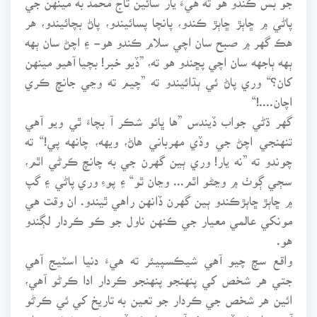
پاڻي ۾ ڇاٻڙ ڇاٻڙ ڪندو، پانچا پسائيندو، پاڻ بچائيندو، هر
هڪ گهر ۾ صبح سان اچي سلام ڪندو هو- ۽ اچڻ سان ٻهه
ٻهه ٻاجهه سان اچي پڇندو هو ته، ”ڏيو خبر! بچيا آهيو مينهن
کان؟“ وري پاڻ ئي ٻڌائيندو ته ”چيم ته وڃي جانچ ڪري
اچان....!“
گهر ڌڻي جواب ڏيندس ”ها ڀائو شڪر آ بچاءَ ٿي ويو آهي
تنهنجي اچڻ جي وڏي مهرباني هاڻ، ويهه، چانهه پي!“ ته
چوندو ته ”نه يار! وري ٻين گهرن جي به چانچ ڪرڻي اٿم،
سڄي ڳوٺ ۾ وڃڻو اٿم... وڃان ٿو“ ۽ پوءِ وري پاڻي ۽ گپ
۾ ڇاٻڙ ڇاٻڙڪندو ٻين گهرن ڏانهن راهي ٿيندو. ان وقت هي
مونکي عالمي معيار جي ڪنهن ناول جو ڪو ڪردار لڳندو
هو.
واقع سچ چيو آهي شيڪسپيئر ته هيءَ دنيا اسٽيج آهي
جتي هر شخص کي پنهنجو پنهنجو ڪردار ادا ڪرڻو آهي،
ائين هر شخص جي ڪردار جو تعين به تاريخ کي ئي ڪرڻو
آهي، تاريخ وڏي منصف آهي، تاريخ جڏهن ڪنهن شخص سان