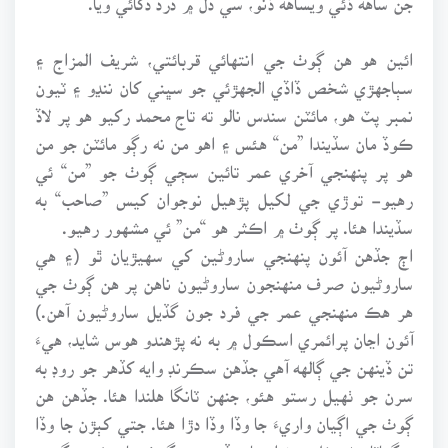
ائين هو هن ڳوٺ جي انتهائي قربائتي، شريف المزاج ۽
سٻاجهڙي شخص ڏاڏي الجهڙئي جو سڀني کان ننڍو ۽ ٽيون
نمبر پٽ هو، مائٽن سندس نالو ته تاج محمد رکيو هو پر لاڏ
ڪوڏ مان سڏيندا ”من“ هئس ۽ اهو من نه رڳو مائٽن جو من
هو پر پنهنجي آخري عمر تائين سڄي ڳوٺ جو ”من“ ئي
رهيو- توڙي جي لکيل پڙهيل نوجوان کيس ”صاحب“ به
سڏيندا هئا. پر ڳوٺ ۾ اڪثر هو “من” ئي مشهور رهيو.
اڄ جڏهن آئون پنهنجي ساروڻين کي سهيڙيان ٿو (۽ هي
ساروڻيون صرف منهنجون ساروڻيون ناهن پر هن ڳوٺ جي
هر هڪ منهنجي عمر جي فرد جون گڏيل ساروڻيون آهن.)
آئون اڃان پرائمري اسڪول ۾ به نه پڙهندو هوس شايد، هيءَ
تن ڏينهن جي ڳالهه آهي جڏهن سڪرنڊ وايه کڏهر جو روڊ به
سرن جو ٺهيل رستو هئو، جنهن ٽانگا هلندا هئا. جڏهن هن
ڳوٺ جي اڳيان واريءَ جا وڏا وڏا دڙا هئا. جتي کٻڙن جا وڏا
۽ گهاٽا وڻ بيٺل هوندا هئا، جڏهن هن ڳوٺ جا هڪ ٻن گهرن