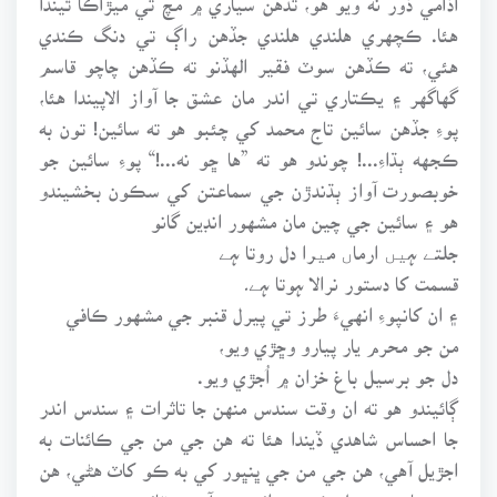
هئا. ڪچهري هلندي هلندي جڏهن راڳ تي دنگ ڪندي
هئي، ته ڪڏهن سوٽ فقير الهڏنو ته ڪڏهن چاچو قاسم
گهاگهر ۽ يڪتاري تي اندر مان عشق جا آواز الاپيندا هئا،
پوءِ جڏهن سائين تاج محمد کي چئبو هو ته سائين! تون به
ڪجهه ٻڌاءِ...! چوندو هو ته ”ها ڇو نه...!“ پوءِ سائين جو
خوبصورت آواز ٻڌندڙن جي سماعتن کي سڪون بخشيندو
هو ۽ سائين جي چين مان مشهور انڊين گانو
جلتے ہیں ارماں میرا دل روتا ہے
قسمت کا دستور نرالا ہوتا ہے۔
۽ ان کانپوءِ انهيءَ طرز تي پيرل قنبر جي مشهور ڪافي
من جو محرم يار پيارو وڇڙي ويو،
دل جو برسيل باغ خزان ۾ اُجڙي ويو.
ڳائيندو هو ته ان وقت سندس منهن جا تاثرات ۽ سندس اندر
جا احساس شاهدي ڏيندا هئا ته هن جي من جي ڪائنات به
اجڙيل آهي، هن جي من جي ڀنڀور کي به ڪو کاٽ هڻي، هن
جي پيار جو پنهل ڪو چورائي ويو آهي، ڀٽائي چيو ته: