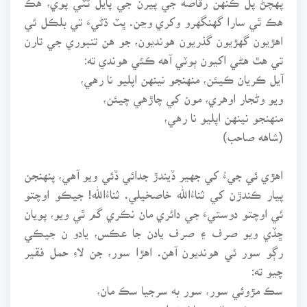
هڪ ٿي سارا گهنگهرو وکري وڃن. ڀٽ ڌڻيءَ تي بلڪل ئي
اهڙيون گهڙيون گذريون هونديون، جو هن تنبوري جي تارن
تي هٿ هڻي اکيون ٻوٽي آهه ڪئي هوندي ته:
آيل ڪريان ڪيئن، منهنجو نينهن اپليو نا رهي،
ويو وڻجار اوهري، مون کي چاڙهي چيئن،
منهنجو نينهن اپليو نا رهي،
(شاهه صاحب)
اهڙي ئي جيءُ کي جهير ڏيندڙ جدائي ڏئي ويو آهي، پنهنجن
پيار ڪندڙن کي ثناءُالله خاصخيلي. ثناءُالله! جيڪو اوچتو
ئي اوچتو دوستيءَ جي دائري مان نڪري گم ٿي ويو، پويان
ڇڏي ويو صرف ۽ صرف يادن جا عڪس، يادو ن جيڪي
رڳو سور ئي هونديون آهن. اهڙا سور، جن لاءِ حمل فقير
چيو ته:
سڪ مڙوئي سور، سور به سرجيا سڪ مان،
صبر سڪ وڃائيو، ماٺ نه اچي مور،