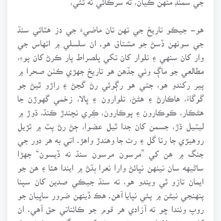
هو- جيڪو تاريخ جي تهن تان ماضيءَ جي دز هٽائي سنڌ
جي سونهن ڏسڻ جو مشتاق هو. ان سلسلي ۾ اتهاس جي
وار کان سنهي ۽ تلوار کان تکي پلصراط پار ڪرڻ کان پوءِ،
مطالعي جو ماڳ وٺي جڏهن هو تاريخ جهڙي ڪٺن صحرا ۾
پير رکندو هو، جتي هو رڳوئي رڻ گجڻ ۽ راڙو ٿيڻ جو
گوگاءُ، هاڪارڻ ۽ هڻڻ، تلوارون ۽ ڀالا، زخمي گهوڙن جا
هڻڪار، ڪوڪارون ۽ پوڪارون، ڪِري نچندڙ ڪنڌ، ڌوڙ ۾
ليٽيل ڌڙ، جسمن کان جدا ٿيل عضوا، ڄڻ رڻ پٽ ۾ ٽڙيل
روهيڙي جا رتا گل ۽ رت جا وهندڙ واهڙ. اتي به هر دور جي
جنگ ۾ هن کي ”مرسون مرسون سنڌ نه ڏيسون“ جهڙا
ساڻيهه سان نينهن نڀائڻ وارا نعرا ٻڌڻ ۾ ايندا هئا ۽ هن جو
ايمان تازو ٿي ويندو هو، ته سنڌ جيڪي صدين کان سپنا
پنهنجي نيڻن ۾ پئي نپايا آهن. هڪ ڏينهن ضرور ساڀيان جو
روپ وٺندا ڇو ته آزادي هر قوم جو ڪائناتي حق آهي. ان
کان هميشه لاءِ اهو حق ڪو به نٿو کسي سگهي ۽ دل ئي دل