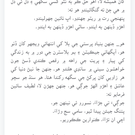
۾ هي ڄڻ ته گنگائيندو هو ته:
پنهنجي رت ۾ ريٽو جهنڊو، اڀ تائين جهوليندو،
اهڙو ڏينهن به ايندو، ساٿي اهڙو ڏينهن به ايندو.
هو_ جنهن بنياد پرستي جي بلا کي انتهائي ويجهو کان ڏٺو
هو، آپگهاتي جيڪيٽن ۽ بم بلاسٽرن جي دور ۾ به زندگي
کي پيار ۽ پريت جي راهه ۾ رقص ڪندي ڏسڻ جون
خواهشون سيني ۾ سانڍي هلندو هو. جنهن جا نيڻ دنيا کي
هر زاويي کان پرکڻ جي سگهه رکندا هئا. هو سنڌ جو سچو
عاشق ۽ اهڙو الهڙ جوڳي هو، جنهن جهڙن لاءِ لطيف سائين
فرمايو ته:
جوڳيءَ تي جڙاءُ، نسورو ئي نينهن جو،
پتنگ جيئن پيدا ٿيو، سامي سج وڙاءُ.
اچي ان تڙاءُ، ڪنوارين ڪڪوريو.
هو جيڪو روشن خيالي ۽ سيڪيولرازم جي راهه جو اهڙو