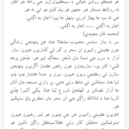
ته رولاڪ مسافر هو، جنهن هو پنڌ کٽڻ جو ئي نه هو.
هي ته پٻ جا پهاڙ اوري، پنهل جا پيرا اڃان به اڳتي،
اڃان به اڳتي ...... اڃان به اڳتي.
(محمد خان مجيدي)
سر ۽ ساز سندس محبوب مشغلا هئا، هن پنهنجي زندگي
جون ڪيئي راتيون ان سحر ۾ گم ٿي گذاريون هيون. ساز،
آواز ۽ سرن جي صدا مان تڏهن سجاڳ ٿيو هو، جڏهن پرهه
ڦٽيءُ کان پوءِ سازيندڙن جون رقص ڪندڙ آڱريون پنهنجن
سازن تي رڪجي ويون هيون، سرن ۾ صدا هڻندڙ چپ چُپ
ٿيا هئا. مئخاني تي ماڪ وٺي هئي. ڀر واري مسجد مان آذان
جا آواز فضائن ۾ ڦهلجڻ شروع ٿيا هئا، پکي آکيرا ڇڏي
اڏريا هئا ۽ ثناءُالله راڳن جي ان سحر مان نڪري پاڻ سنڀاليو
هو.
اهڙيون ڪيئي راتيون هن جي جيون جو ثمر رهيون هيون،
صوفياڻين محفلن کان وٺي ڪلاسيڪل راڳن تائين هو
سندن پرک جو پانڌيئڙو هو. هن جي من جو مينڌرو راڳ جي