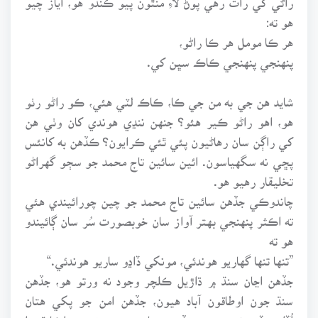
هو ته:
هر ڪا مومل هر ڪا راڻو،
پنهنجي پنهنجي ڪاڪ سڀن کي.
شايد هن جي به من جي ڪا، ڪاڪ لٽي هئي، ڪو راڻو رٺو
هو، اهو راڻو ڪير هئو؟ جنهن ننڍي هوندي کان وٺي هن
کي راڳن سان رهاڻيون پئي ٿئي ڪرايون؟ ڪڏهن به کانئس
پڇي نه سگهياسون. ائين سائين تاج محمد جو سڄو گهراڻو
تخليقار رهيو هو.
چاندوڪي جڏهن سائين تاج محمد جو چين چورائيندي هئي
ته اڪثر پنهنجي بهتر آواز سان خوبصورت سُر سان ڳائيندو
هو ته
”تنها تنها گهاريو هوندئي، مونکي ڏاڍو ساريو هوندئي.“
جڏهن اڃان سنڌ ۾ ڌاڙيل ڪلچر وجود نه ورتو هو، جڏهن
سنڌ جون اوطاقون آباد هيون، جڏهن امن جو پکي هتان
اُڏامي ڏور نه ويو هو، تڏهن سياري ۾ مچ تي ميڙاڪا ٿيندا