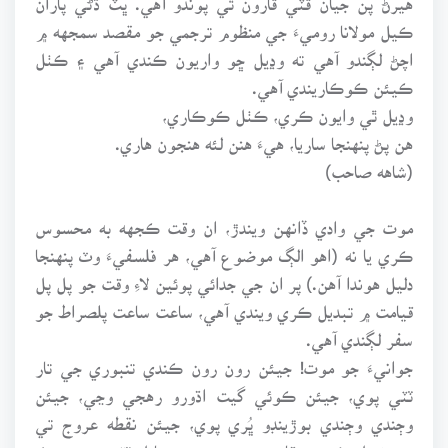
ڪيل مولانا روميءَ جي منظوم ترجمي جو مقصد سمجهه ۾
اچڻ لڳندو آهي ته وڍيل ڇو واريون ڪندي آهي ۽ ڪٺل
ڪيئن ڪوڪاريندي آهي.
وڍيل ٿي وايون ڪري، ڪٺل ڪوڪاري،
هن پڻ پنهنجا ساريا، هيءَ هنن لئه هنجون هاري.
(شاهه صاحب)
موت جي وادي ڏانهن ويندڙ، ان وقت ڪجهه به محسوس
ڪري يا نه (اهو الڳ موضوع آهي، هر فلسفيءَ وٽ پنهنجا
دليل هوندا آهن.) پر ان جي جدائي پوئين لاءِ وقت جو پل پل
قيامت ۾ تبديل ڪري ويندي آهي، ساعت ساعت پلصراط جو
سفر لڳندي آهي.
جوانيءَ جو موت! جيئن رون رون ڪندي تنبوري جي تار
ٽٽي پوي، جيئن ڪوئي گيت اڌورو رهجي وڃي، جيئن
وڄندي وڄندي بوڙينڊو ڀُري پوي، جيئن نقطه عروج تي
پهچڻ پل ڪنهن رقاصه جي پيرن جي پايل ٽٽي پوي، هڪ