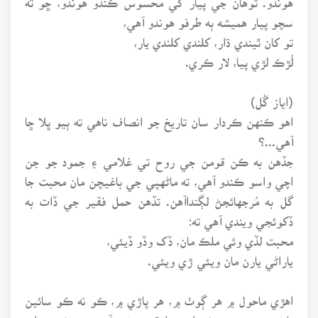
سچو پيار هميشه ٻه طرفو هوندو آهي،
تو کان ٿيندي ڌار، کلندي کلندي يار،
لُڙڪ لڙي پيا، لار ڪري.
(اياز گُل)
اهو ڪنهن ڪردار سان تاريخ جو انصاف ناهي ته ٻيو ڀلا ڇا
آهي...؟
جڏهن به ڪن قومن جي روح تي غلامي ۽ جمود جو جن
اچي واسو ڪندو آهي، ته ماڻهپي جي باغيچن مان محبت جا
گل به مُرجهائجڻ لڳنداآهن. تڏهن حمل فقير جي ڏات به
ڏکوئجي ويندي آهي ته:
محبت لڏي وئي ملڪ مان، ڏک وڏو ڏيئي،
ياراڻي يارن مان ويئي ڙي ويئي.
اهڙي ماحول ۾ هر ڳوٺ ۾، هر پاڙي ۾، ڪو نه ڪو سائين
تاج محمد جهڙو ڪردار پيدا ٿي پوندو آهي، جيڪو عملي