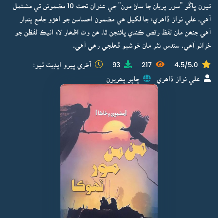
ٽيون ڀاڱو "سور پريان جا ساڻ مون" جي عنوان تحت 10 مضمونن تي مشتمل
آهي. علي نواز ڏاهريءَ جا لکيل هي مضمون احساسن جو اهڙو جامع ڀنڊار
آهي جنھن مان لفظ رقص ڪندي ڀائنجن ٿا. هن وٽ اظھار لاءِ انيڪ لفظن جو
خزانو آهي. سندس نثر مان خوشبو ڦھلجي رهي آهي.
4.5/5.0
217
93
آخري ڀيرو اپڊيٽ ٿيو:
علي نواز ڏاهري
ڇاپو پھريون