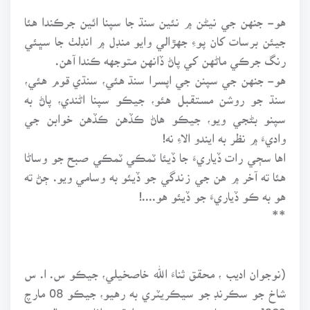
هو- جنهن جي نيڻن ۾ نئين سنڌ جا سپنا ائين جرڪندا هئا
جيئن برسات کان پوءِ جهڙالي وايو منڊل ۾ انڊلٺ جا سڀئي
رنگ جرڪي ماڻهن کي پاڻ ڏانهن متوجهه ڪندا آهن.
هو- جنهن جي سپنن جي اپسرا سنڌ هئي، سنڌي قوم هئي،
سنڌ جو روشن مستقبل هئو، جيڪو سپنا اڻندي، پاڻ به
سپنو بڻجي ويو، جيڪو هاڻ ڪڏهن ڪڏهن خوابن جي
واديءَ ۾ نظر به ايندو الاءِ نه!
اها سڄي رات ڏياريءَ جا ڏيئا ٽمڪي ٽمڪي صبح جو وساڻا
هئا ته آخر ۾ هن جي زندگي جو ڏيئو به وسامي ويو. ڄڻ ته
هو به ڪو ڏياريءَ جو ڏيئو هو....!
**
(نوجوان اديب ، محقق ثناءَ الله خاصخيلي، جيڪو س. ا. س
شاخ جو سڪرنڊ جو سيڪريٽري به رهيو، جيڪو 08 مارچ
1982ع جي بهار جي رت ۾ پيدا ٿيو. اٺاويهن سالن جي