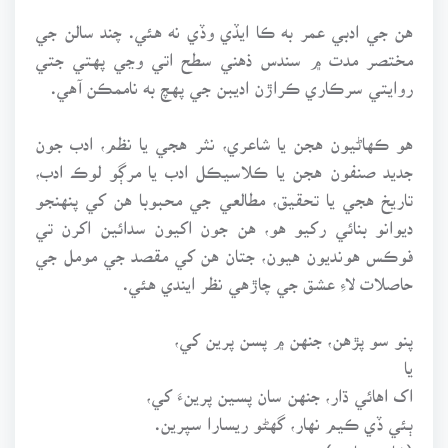
هن جي ادبي عمر به ڪا ايڏي وڏي نه هئي. چند سالن جي
مختصر مدت ۾ سندس ذهني سطح اتي وڃي پهتي جتي
روايتي سرڪاري ڪراڙن اديبن جي پهچ به ناممڪن آهي.
هو ڪهاڻيون هجن يا شاعري، نثر هجي يا نظم، ادب جون
جديد صنفون هجن يا ڪلاسيڪل ادب يا مرڳو لوڪ ادب،
تاريخ هجي يا تحقيق، مطالعي جي محبوبا هن کي پنهنجو
ديوانو بنائي رکيو هو، هن جون اکيون سدائين اکرن تي
فوڪس هونديون هيون، جتان هن کي مقصد جي مومل جي
حاصلات لاءِ عشق جي چاڙهي نظر ايندي هئي.
پنو سو پڙهن، جنهن ۾ پسن پرين کي،
يا
اک اهائي ڌار، جنهن سان پسين پرينءَ کي،
ٻئي ڏي ڪيم نهار، گهڻو ريسارا سپرين.
(شاهه صاحب)