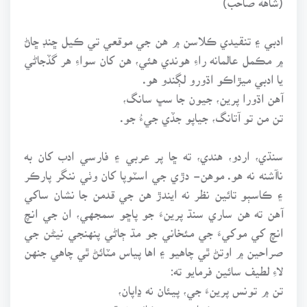
ادبي ۽ تنقيدي ڪلاسن ۾ هن جي موقعي تي ڪيل ڇنڊ ڇاڻ
۾ مڪمل عالمانه راءِ هوندي هئي، هن کان سواءِ هر گڏجاڻي
يا ادبي ميڙاڪو اڌورو لڳندو هو.
آهن اڌورا پرين، جيون جا سڀ سانگ،
تن من تو آتانگ، جياپو جڏي جيءُ جو.
سنڌي، اردو، هندي، ته ڇا پر عربي ۽ فارسي ادب کان به
ناآشنه نه هو. موهن- دڙي جي اسٽوپا کان وٺي ننگر پارڪر
۽ ڪاسٻو تائين نظر نه ايندڙ هن جي قدمن جا نشان ساکي
آهن ته هن ساري سنڌ پرينءَ جو پاڇو سمجهي، ان جي انچ
انچ کي موکيءَ جي مئخاني جو مڌ ڄاڻي پنهنجي نيڻن جي
صراحين ۾ اوتڻ ٿي چاهيو ۽ اها پياس مٽائڻ ٿي چاهي جنهن
لاءِ لطيف سائين فرمايو ته:
تن ۾ تونس پرينءَ جي، پيئان نه ڍاپان،
جي سمنڊ منهن ڪيان، ته سرڪائي نه ٿئي،