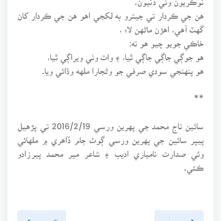
هن جي ڪردار تي جيترو به لکجي اهو هن جي ڪردار کان
گهٽ آهي، اهڙن ماڻهن لاءِ ،
خاڪي جويو چيو هو ته:
هو جوڳي جاڳي جاڳي ٿيا، ۽ واٽ وٺي ويراڳي ٿيا،
هو پنهنجي سودي صرفي جو وڻجارا ملهه وڌائي ويا.
**
سائين تاج محمد جي پهرين ورسي 2016/2/19 تي پڙهيل
پيپر سائين جي پهرين ورسي ڳوٺ ڄام ڏاهري ۾ ملهائي
وئي صدارت نامياري اديب ۽ شاعر مير محمد پيرزادو
ڪئي.
پويون پَنو
اڳيون پنو