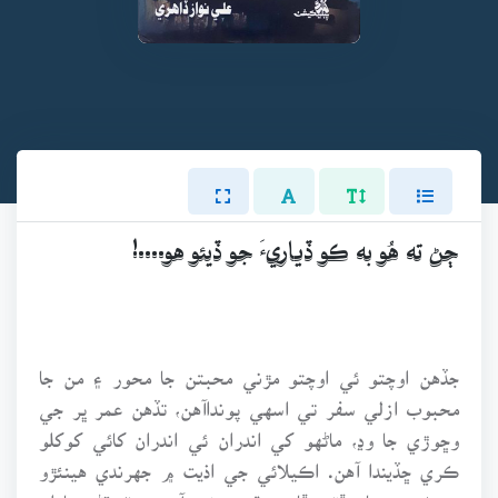
ڄڻ ته هُو به ڪو ڏياريءَ جو ڏيئو هو....!
جڏهن اوچتو ئي اوچتو مڙني محبتن جا محور ۽ من جا
محبوب ازلي سفر تي اسهي پونداآهن، تڏهن عمر ڀر جي
وڇوڙي جا وڍ، ماڻهو کي اندران ئي اندران کائي کوکلو
ڪري ڇڏيندا آهن. اڪيلائي جي اذيت ۾ جهرندي هينئڙو
هيرڻ پن جيان ڦٽي ڦارون ٿي پوندو آهي. ڀٽ ڌڻي پاران