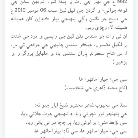
ڦوهه جوانيءَ ۾ گردن جي فيل ٿيڻ سبب 06 نومبر 2010ع
جي صبح جو نائين وڳي پنهنجي پيار ڪندڙن کان هميشه
هميشه لاءِ وڇڙي ويو.
ان ئي رات جو سندس دفن ٿيڻ جي واپسي ۾ درد جي شدت
۾ لکيل مضمون، جيڪو سندس چاليهي جي موقعي تي س.
ا. س شاخ سڪرنڊ پاران سندس ياد ۾ ملهايل پروگرام ۾
پڙهيو.)
سي جيءَ جيارا ماڻهوءَ ها
(تاج محمد ڏاهري جي شخصيت)
سنڌ جي محبوب شاعر محترم شيخ اياز چيو ته:
جي پنهنجو نور نچوئي ويا. ۽ تنهنجي جوت جلائي ويا،
سي لڙڪ مٽيءَ ۾ لوئي ويا، پر ڇاڇا مو تي پائي ويا.
سي جيءَ جيارا ماڻهو ها، سي ڏاڍا پيارا ماڻهو ها،
جن ساهه ڏئي ويساهه ڏنو، سي دل ۾ درد دکائي ويا.