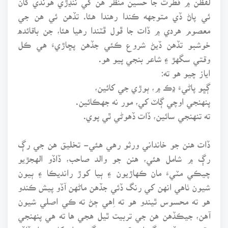
ئي پاڻ ڏي متوجهه ڪندا رهندا هئا. تڏهن ئي هن جي
معصوم هردي ۾ ڏات جا ڦول ڦٽندا رهيا هئا، جن باقائده
خوشبو تڏهن ڏيڻ شروع ڪئي جڏهن پڇاڙيءَ هي ڪل
وقتي سگهڙ ۽ شاعر بنجي پيو هو.
اياز چيو هو ته:
ڳڀو پاڻيءَ ڍڪ ۾، ٻوڙي جي کائين،
پنهنجي اوچي ڳاٽ کي، مور نه جهڪائين.
ته تنهنجي سائين، ڏات ڏهوڻي ٿي پوي.
ڏات هنن جو خانداني ورثو رهي هئي- تخليق هن جي رڳ
رڳ ۾ شامل هئي، هنن جو والد صاحب، ڏاڏو الهجڙيو
چيڪي مٽيءَ مان ڪهاڙيون ۽ ٻيا کوڙ رانديڪا ۽ ٻيون
شيون ٺاهي انهن کي رنگ ڏئي جڏهن ماڻهن آڏو پيش ڪندو
هو ته محسوس ٿيندو هو ته اِهي ڄڻ ته ڪي اصلي شيون
آهن، جيڪڏهن هن جي تربيت ٿيل هجي ها ته هي پنهنجي
وقت جو وڏو سنگتراش ٿي پئي سگهيو، اِن کان سواءِ ڏاڏو