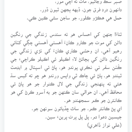
دانهون درد فرق جون، ڏيهه ٻجهن ٿيون ڏور،
حمل هي هڪڙو ڪلور، جو ساجن سڻي ڪين ڪي.
ثناءُ! جنهن کي احساس هو ته سندس زندگي جي رنگين
داڻن کي موت جو ڪارو ڪانءُ آهستي آهستي چڳي کٽائي
رهيو آهي. ان وحشي ڪاري ڪانءُ کي تڙي زندگي جي
رنگين داڻن کي بچائڻ لاءِ اڪيلو ئي اڪيلو ڪراچيءَ جي
ڪُٺن سفر تي نڪري پوندو هو، پاڻ ئي اسپتال ۾ ايڊمٽ
ٿيندو هو. پاڻ ئي چاڪ ٿي واپس ورندو هو ڇو ته کيس سڌ
هئي ته پنهنجي زندگي جي لال ڪنوار جو هو پاڻ ئي
محافظ آهي. ان حوالي سان ڪنهن جو به آسرو ڪرڻ کي هو
ڪانئرن جو ڪم سمجهندو هو.
اي پڻ ڪانئر ڪم، جو ساٿ ڇڏيائون سونهن جو،
جيسين دعوا دم، پل پل پرت پرينءَ سين.
(علي نواز ڏاهري)