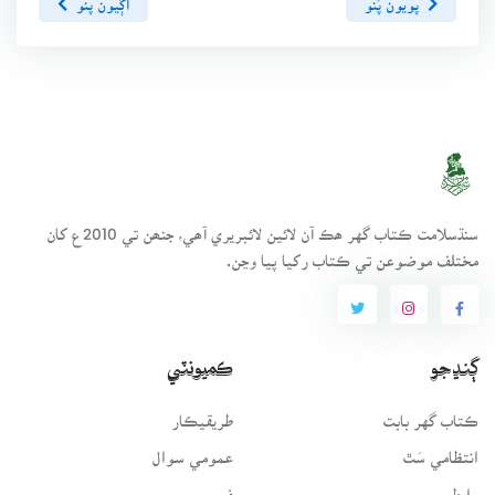
سنڌسلامت ڪتاب گهر ھڪ آن لائين لائبريري آھي، جنھن تي 2010ع کان
مختلف موضوعن تي ڪتاب رکيا پيا وڃن.
ڳنڍجو
ڪميونٽي
ڪتاب گهر بابت
طريقيڪار
انتظامي سَٿ
عمومي سوال
رابطو
فورم