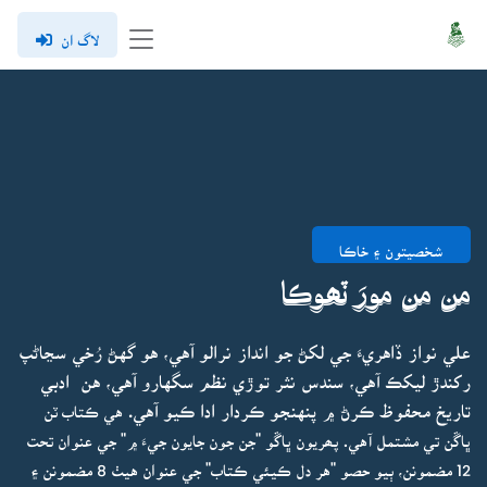
لاگ ان
شخصيتون ۽ خاڪا
من من مورَ ٽھوڪا
علي نواز ڏاهريءَ جي لکڻ جو انداز نرالو آهي، هو گهڻ رُخي سڃاڻپ
رکندڙ ليکڪ آهي، سندس نثر توڙي نظم سگهارو آهي، هن ادبي
تاريخ محفوظ ڪرڻ ۾ پنهنجو ڪردار ادا ڪيو آهي.
هي ڪتاب ٽن
ڀاڱن تي مشتمل آهي. پھريون ڀاڱو "جن جون جايون جيءَ ۾" جي عنوان تحت
12 مضمونن، ٻيو حصو "هر دل ڪيئي ڪتاب" جي عنوان هيٺ 8 مضمونن ۽