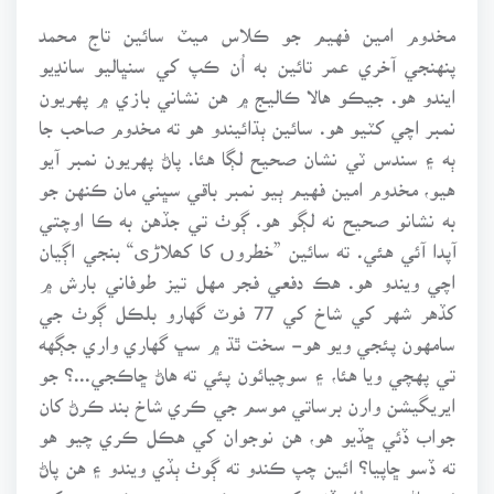
مخدوم امين فهيم جو ڪلاس ميٽ سائين تاج محمد
پنهنجي آخري عمر تائين به اُن ڪپ کي سنڀاليو سانڍيو
ايندو هو. جيڪو هالا ڪاليج ۾ هن نشاني بازي ۾ پهريون
نمبر اچي کٽيو هو. سائين ٻڌائيندو هو ته مخدوم صاحب جا
ٻه ۽ سندس ٽي نشان صحيح لڳا هئا. پاڻ پهريون نمبر آيو
هيو، مخدوم امين فهيم ٻيو نمبر باقي سڀني مان ڪنهن جو
به نشانو صحيح نه لڳو هو. ڳوٺ تي جڏهن به ڪا اوچتي
آپدا آئي هئي. ته سائين ”خطروں کا کھلاڑی“ بنجي اڳيان
اچي ويندو هو. هڪ دفعي فجر مهل تيز طوفاني بارش ۾
کڏهر شهر کي شاخ کي 77 فوٽ گهارو بلڪل ڳوٺ جي
سامهون پئجي ويو هو- سخت ٿڌ ۾ سڀ گهاري واري جڳهه
تي پهچي ويا هئا، ۽ سوچيائون پئي ته هاڻ ڇاڪجي...؟ جو
ايريگيشن وارن برساتي موسم جي ڪري شاخ بند ڪرڻ کان
جواب ڏئي ڇڏيو هو، هن نوجوان کي هڪل ڪري چيو هو
ته ڏسو ڇاپيا؟ ائين چپ ڪندو ته ڳوٺ ٻڏي ويندو ۽ هن پاڻ
ئي پاڻي ۾ بُل ڏنو. کنڊ جي ڪري تيز وهڪرو هن کي