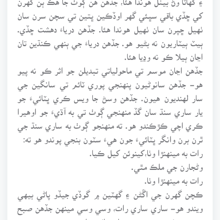
کي ڇڏي باقي سڀئي گهر اوڏڪين ڀتين تي سچن سرن سان
ٺهيل ڇپرن سان ٺهيل هوندا هئا. جڏهن درياءَ دهشت ڇڏي.
ٻيٽ ٻيٽاريون نه بڻيو هو. جڏهن درياءَ جي ٻنهي ڪنڌين تان
اڃان ٻيلا ڪو نه وڍيا هئا.
جڏهن اڃان موسم تي ماحولياتي تبديلن جو اثر ڪو نه پيو
هو- جڏهن سانوڻيون پنهنجي پوري ٽائم تي سانگين جي
سار لهنديون هيون. جڏهن وسڻ جا ويس ڪري ڀٽائيءَ جو
يار ساري سنڌ سان گڏ منهنجي ڳوٺ تي به آڌيءَ جو اوهيرا
ڪري اچي ڪڙڪندو هو. ته منهنجو ڳوٺ به ساري سنڌ جي
ٿرن برن وانگر ڀٽائيءَ جون هيءَ سٽون بنجي پوندو هو ته:
رات به مينهنڙا وٺا،کينوئن کيل ڪيا.
وڻجارن جي ملڪ مٿي.
رات به مينهنڙا وٺا.
ڪچن گهرن جي اڱڻن ۽ گهٽين ۾ گوڏي جيڏو پاڻي بيهي
ويندو هو- ساري ساري رات، وسي وسي مينهن جڏهن صبح
جو بس ڪندو هو ته هيءَ يار سائين تاج محمد به مينهن جي