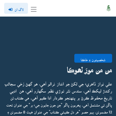
لاگ ان
شخصيتون ۽ خاڪا
من من مورَ ٽھوڪا
علي نواز ڏاهريءَ جي لکڻ جو انداز نرالو آهي، هو گهڻ رُخي سڃاڻپ
رکندڙ ليکڪ آهي، سندس نثر توڙي نظم سگهارو آهي، هن ادبي
تاريخ محفوظ ڪرڻ ۾ پنهنجو ڪردار ادا ڪيو آهي.
هي ڪتاب ٽن
ڀاڱن تي مشتمل آهي. پھريون ڀاڱو "جن جون جايون جيءَ ۾" جي عنوان تحت
12 مضمونن، ٻيو حصو "هر دل ڪيئي ڪتاب" جي عنوان هيٺ 8 مضمونن ۽