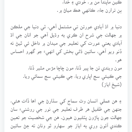
ٻن ترارن جاءِ، ڪانهي هڪ مياڻ ۾.
دنيا ۾ اڌ آبادي عورتن تي مشتمل آهي، ٽي دنيا جي ملڪن
۾ جهالت جي شرح ان ڪري به وڌيل آهي جو اتان جي اڌ
آبادي يعني عورت کي تعليم جي ميدان ۾ داخل ئي ٿيڻ نه
ڏنو ويو آهي، سائين ڌڻي بخش کي انهيءَ جو گهرو احساس
هو.
مون ويندي تن جا پير ڏٺا، مون ڇاڇا مڙس مٿير ڏٺا،
جي ڪيئي سج اڀاري ويا، جي ڪيئي سج سمائي ويا.
(شيخ اياز)
۽ هن عملي انسان وٽ سماج کي سڌارڻ جي اها ڏات هئي،
جنهن جي طفيل هر طرف تعليم جي نور جي روشنيءَ سان
جهالت جون پاڙون پٽڻيون هيون. هن جي شخصيت جو تعين
ڪندي آئون وري به اياز جو سهارو ٿو وٺان ته ڄڻ سائين
ڌڻي بخش چئي پيو ته: