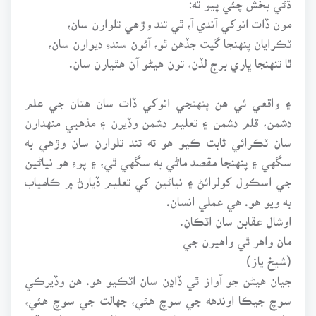
مون ڏات انوکي آندي آ، ٿي تند وڙهي تلوارن سان،
ٽڪرايان پنهنجا گيت جڏهن ٿو، آئون سندءِ ديوارن سان،
ٿا تنهنجا ڀاري برج لڏن، تون هيڻو آن هٿيارن سان.
۽ واقعي ئي هن پنهنجي انوکي ڏات سان هتان جي علم
دشمن، قلم دشمن ۽ تعليم دشمن وڏيرن ۽ مذهبي منهدارن
سان ٽڪرائي ثابت ڪيو هو ته تند تلوارن سان وڙهي به
سگهي ۽ پنهنجا مقصد ماڻي به سگهي ٿي، ۽ پوءِ هو نياڻين
جي اسڪول کولرائڻ ۽ نياڻين کي تعليم ڏيارڻ ۾ ڪامياب
به ويو هو. هي عملي انسان.
اوشال عقابن سان اٽڪان.
مان واهر ٿي واهيرن جي
(شيخ ياز)
جيان هيڻن جو آواز ٿي ڏاڍن سان اٽڪيو هو. هن وڏيرڪي
سوچ جيڪا اوندهه جي سوچ هئي، جهالت جي سوچ هئي،
علم دشمن سوچ هئي، خاص ڪري نياڻين جي تعليم ڏيڻ