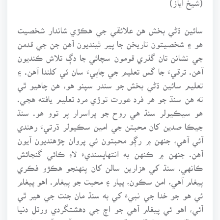
سائين ڌڻي بخش هن علائقي جي هڪڙي شاندار شخصيت
هو ۽ شخصيتون تاريخن جا پير ٿينديون آهن جن جي قدمن
جي نشانن تان گذري قومون سچائي جا دڳ تلاش ڪنديون
آهن. ترقيءَ جا گس تعليم جي چاٻيءَ سان ئي کلندا آهن. ۽
تعليم سائين ڌڻي بخش جو سندر سپنو هو، هن چاهيو ٿي
ته هن سنڌ جو هر فرد عورت توڙي مرد تعليم يافته هجي.
هو سيڪيولر سنڌ هي روح جو پراسرار پر توو هو. سنڌ
جيڪا صدين کان محبتن جي امين سڪيولر ڌرتيءَ رهندي
آئي آهي، جنهن ۾ رڳو محبتون ئي پروان چڙهنديون آيون
آهن. جنهن ۾ ڪنهن به انتهاپسنديءَ لاءِ ڪائي گنجائش
ڪانهي. سنڌ کي هزارين سالن کان پنهنجو هڪڙو فڪري
پيغام آهي، امن سڪون، پيار ۽ محبت جو پيغام. اهو پيغام
ئي هو جو خدا جي نبيءَ کي به سنڌ مان جنت جي هير ٿي
آئي، اهو ئي پيغام آهي جو اڄ جي دهشتگردي ورتل دنيا
جي ڏاهن به سنڌ ڏانهن ڏسڻ شروع ڪيو آهي. آمريڪا جي