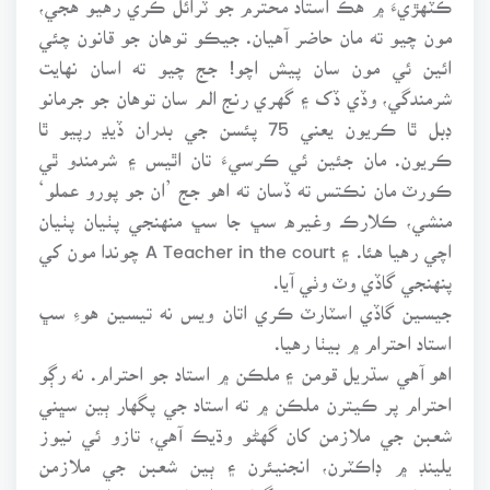
مون چيو ته مان حاضر آهيان. جيڪو توهان جو قانون چئي
ائين ئي مون سان پيش اچو! جج چيو ته اسان نهايت
شرمندگي، وڏي ڏک ۽ گهري رنج الم سان توهان جو جرمانو
ڊبل ٿا ڪريون يعني 75 پئسن جي بدران ڏيڍ رپيو ٿا
ڪريون. مان جئين ئي ڪرسيءَ تان اٿيس ۽ شرمندو ٿي
ڪورٽ مان نڪتس ته ڏسان ته اهو جج ’ان جو پورو عملو‘
منشي، ڪلارڪ وغيره سڀ جا سڀ منهنجي پٺيان پٺيان
اچي رهيا هئا. ۽ A Teacher in the court چوندا مون کي
پنهنجي گاڏي وٽ وٺي آيا.
جيسين گاڏي اسٽارٽ ڪري اتان ويس نه تيسين هوءِ سڀ
استاد احترام ۾ بيٺا رهيا.
اهو آهي سڌريل قومن ۽ ملڪن ۾ استاد جو احترام. نه رڳو
احترام پر ڪيترن ملڪن ۾ ته استاد جي پگهار ٻين سڀني
شعبن جي ملازمن کان گهڻو وڌيڪ آهي، تازو ئي نيوز
يلينڊ ۾ ڊاڪٽرن، انجنيئرن ۽ ٻين شعبن جي ملازمن
احتجاج ڪيو ته سندن پگهارون استادن جي برابر ڪيون