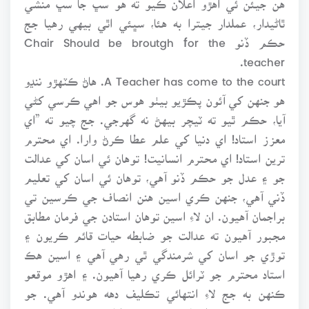
ٿاڻيدار، عملدار جيترا به هئا، سڀئي اٿي بيهي رهيا جج
حڪم ڏنو Chair Should be broutgh for the
teacher.
A Teacher has come to the court. هاڻ ڪٽهڙو ننڍو
هو جنهن کي آئون پڪڙيو بيٺو هوس جو اهي ڪرسي کڻي
آيا، حڪم ٿيو ته ٽيچر بيهڻ نه گهرجي. جج چيو ته ”اي
معزز استاد! اي دنيا کي علم عطا ڪرڻ وارا. اي محترم
ترين استاد! اي محترم انسانيت! توهان ئي اسان کي عدالت
جو ۽ عدل جو حڪم ڏنو آهي، توهان ئي اسان کي تعليم
ڏني آهي، جنهن ڪري اسين هنن انصاف جي ڪرسين تي
براجمان آهيون. ان لاءِ اسين توهان استادن جي فرمان مطابق
مجبور آهيون ته عدالت جو ضابطه حيات قائم ڪريون ۽
توڙي جو اسان کي شرمندگي ٿي رهي آهي ۽ اسين هڪ
استاد محترم جو ٽرائل ڪري رهيا آهيون. ۽ اهڙو موقعو
ڪنهن به جج لاءِ انتهائي تڪليف دهه هوندو آهي. جو
ڪٽهڙيءَ ۾ هڪ استاد محترم جو ٽرائل ڪري رهيو هجي،