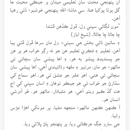
گل ٻوٽا پوکيا هئا، سي ماشاءَ الله پنهنجي خوشبوءَ ڏئي رهيا
آهن.
”مون لڳائي سپني ول، ڦول ڪڏهن ڦٽندا
ڇا ڄاڻا ڇا ڄاڻا!. (شيخ اياز)
۽ سائين ڌڻي بخش جي سپني- ول مان سرها ڦول ڦٽي پيا
آهن. تعليم ۽ فڪري تعليم هن جو نه رڳو خواب هو پر هن
جو پسنديده پيشو به هو. ۽ اها پيشي سان سچائي ئي
ماڻهوءَ جو مان، مرتبو ۽ ملهه وڌائيندي آهي، اها پيشي سان
سچائي ئي هئي، اهو علم جو عشق ئي هو. اهو سماج کي
سڌارڻ جو خواب ئي هو جيڪو توهان ۽ اسان سڀني کي اڄ
هت گڏ ڪيو ويٺو آهي، هو مڻيادار، ماڻهو هو، هُو آدرشي
انسان هو.
آ ڪنهن ڪنهن ماڻهوءَ منجهه مڻيا، پر مونکي اهڙا مڙس
وڻيا،
جي سارو جڳ جرڪائي ويا، پر پنهنجو پاڻ ڀلائي ويا.
(شيخ اياز)