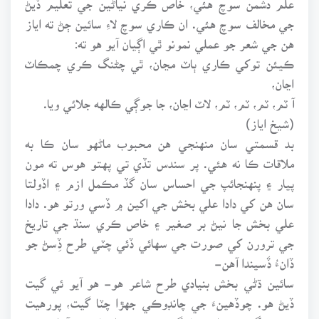
جي مخالف سوچ هئي. ان ڪاري سوچ لاءِ سائين ڄڻ ته اياز
هن جي شعر جو عملي نمونو ٿي اڳيان آيو هو ته:
ڪيئن توکي ڪاري ٻاٽ مڃان، ٿي چڻنگ ڪري چمڪاٽ
اڃان،
آ ٽم، ٽم، ٽم، ٽم، لاٽ اڃان، جا جوڳي ڪالهه جلائي ويا.
(شيخ اياز)
بد قسمتي سان منهنجي هن محبوب ماڻهو سان ڪا به
ملاقات ڪا نه هئي. پر سندس تڏي تي پهتو هوس ته مون
پيار ۽ پنهنجائپ جي احساس سان گڏ مڪمل ازم ۽ اڏولتا
سان هن کي دادا علي بخش جي اکين ۾ ڏسي ورتو هو. دادا
علي بخش جا نيڻ بر صغير ۽ خاص ڪري سنڌ جي تاريخ
جي ترورن کي صورت جي سهائي ڏئي چٽي طرح ڏِسڻ جو
ڏانءُ ڏَسيندا آهن-
سائين ڌڻي بخش بنيادي طرح شاعر هو- هو آيو ئي گيت
ڏيڻ هو. چوڏهينءَ جي چانڊوڪي جهڙا چٽا گيت، پورهيت
جي سگهه جهڙا سچا گيت، عشق، انسانيت. آزاديءَ ۽