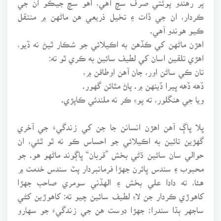
ڪردار، ان جي ڏات ۽ تخيل ذريعي هن ماڻهن ۾ منتقل
ڪيو هوندو آهي.
اهڙن ماڻهن کي ڪڏهن به اڪيلائي جو شڪار ٿيڻ نه ڏيو،
اهڙي تلقين اسان کي لطيف سائين به ڪري ٿو ته:
تان ڪي ساڻن اور، جان آهن اوطاقن ۾،
ڏهه ڏهه ڀيرا ڏينهن ۾. پاڻ مٿائن گهور.
ويا جي هنگلور، ته پوءِ ڪر نه ملندئي ڪاپڙي.
ڀلا ڀاڳ آهن اهڙن انسانن جا جن کي زندگيءَ جي آخري
گهڙين تائين به اڪيلائي جو احساس ڪو نه ٿو ٿئي، ان
حوالي سان سائين ڌڻي بخش ”قربان“ ڀاڳوند ماڻهو هو. جو
محبوب ۽ سندس ڀائرن جهڙا فرمانبردار پٽ سندس خدمت ۾
هئا، ته دادا علي بخش ۽ الهڏني سومري صاحب جهڙا
کاهوڙي ڪردار جن لاءِ لطيف سائين چيو ته: کاهوڙين کڻي
ساجهر ٻڌا سندرا؛ جهڙا دوست هن جي زندگيءَ جو سهارو
ٿي رهيا.