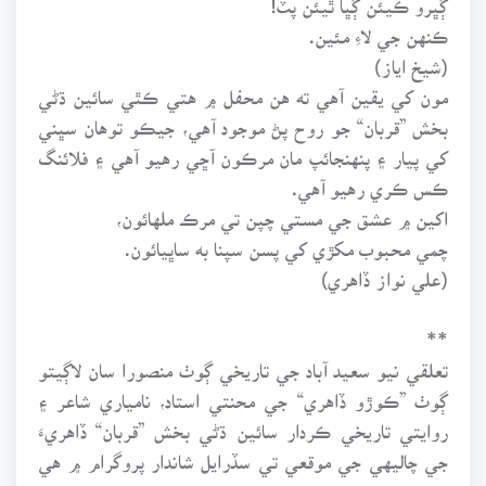
ڪنهن جي لاءِ مئين.
(شيخ اياز)
مون کي يقين آهي ته هن محفل ۾ هتي ڪٿي سائين ڌڻي
بخش ”قربان“ جو روح پڻ موجود آهي، جيڪو توهان سڀني
کي پيار ۽ پنهنجائپ مان مرڪون آڇي رهيو آهي ۽ فلائنگ
ڪس ڪري رهيو آهي.
اکين ۾ عشق جي مستي چپن تي مرڪ ملهائون،
چمي محبوب مکڙي کي پسن سپنا به ساڀيائون.
(علي نواز ڏاهري)
**
تعلقي نيو سعيد آباد جي تاريخي ڳوٺ منصورا سان لاڳيتو
ڳوٺ ”ڪوڙو ڏاهري“ جي محنتي استاد، نامياري شاعر ۽
روايتي تاريخي ڪردار سائين ڌڻي بخش ”قربان“ ڏاهريءَ
جي چاليهي جي موقعي تي سڏرايل شاندار پروگرام ۾ هي
پيپر پڙهيو ويو.