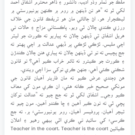
لکي ٿو ته ”هو تن ڏينهن ۾ روم ۾ ڪنهن يونيورسٽي ۾
ليڪچرار هو. اڻ ڄاڻائي مان هو ٽريفڪ قانون جي خلاف
ورزي ڪندي چالان ٿي ويو. پاڪستاني مزاج ۽ حالات تي
هريل اشفاق ٽي ڏينهن چالان نه پياريو ته ڪورٽ جو ليٽر
اچي مليس. ٿڙڪي ٿڙڪي پر ڏيهي عدالت ۾ اچي پهتو ته
جج پڇيس ته تو ٽي ڏينهن چالان نه پياري هنن چالان ڪندڙن
۽ ڪورٽ جو ڪيترو نه ٽائم خراب ڪيو آهي؟ تو قانون
شڪني ڪئي آهي، جنهن ڪري توکي سزا اچي ويندي.
هن ڊڄندي عرض ڪيو ته مان فارينر آهيان قانون جي
مونکي صحيح خبر ڪانه هئي، ان ڪري مون کي معاف
ڪيو وڃي_ اشفاق لکي ٿو ته جج چيو ته ”عدالت توکان
پڇي ٿي ته تون ڪير آهين ۽ ڇا ڪندو آهين. مون چيو ته
ٽيچر آهيان، پروفيسر آهيان. روم يونيورسٽيءَ ۾، ته جج
ڪرسيءَ کي سائيڊ تي ڪري اٿي بيهي رهيو ۽ اعلان
ڪيائين Teacher in the coart. Teacher is the coart
هن جيئن ئي اهڙو اعلان ڪيو ته هو سڀ جا سڀ منشي