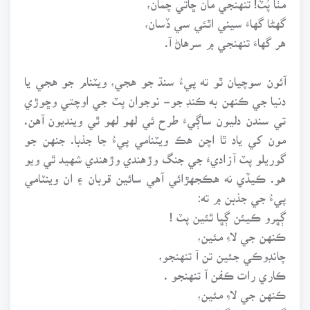
گهڻا گهاءَ سيني اٿئي سي ڏسان،
هر گهاءَ تنهنجي ۾ سرهاڻ آ.
آئون سوچيان ٿو ته پيءُ سنڌ جو هجي، ويٽنام جو هجي يا
دنيا جي ڪنهن به ڪنڊ جو- نوجوان پٽ جي اوچتي وڇوڙي
تي سندن دليون ساڳيءَ طرح ئي لهو لهو ٿي وينديون آهن.
مون کي ياد ٿا اچن هڪ ويٽنامي پيءُ جا جذبا. جنهن جو
گوريلو پٽ آزاديءَ جي جنگ وڙهندي وڙهندي شهيد ٿي ويو
هو. ڪيڏي نه هڪجهڙائي آهي سائين قربان ۽ ان وينٽامي
پيءُ جي جذبن ۾ ته:
ڳڀرو ڪيئن ڳڀا ٿئين پٽ !
ڪنهن جي لاءِ مئين،
چانڊوڪي جئين تن آ تنهنجو،
ڪاري رات ڪفن آ تنهنجو .
ڪنهن جي لاءِ مئين،
ڳڀرو ڪيئن ڳڀا ٿيئن پٽ!