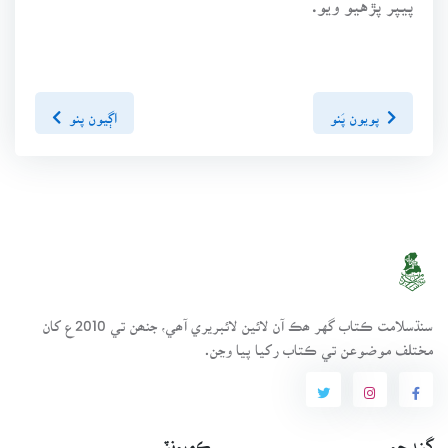
پويون پَنو
اڳيون پنو
سنڌسلامت ڪتاب گهر ھڪ آن لائين لائبريري آھي، جنھن تي 2010ع کان
مختلف موضوعن تي ڪتاب رکيا پيا وڃن.