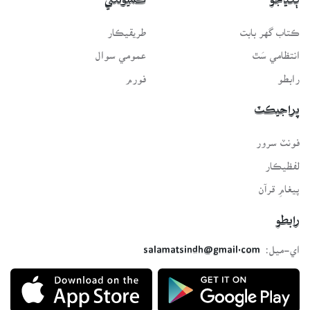
ڳنڍجو
ڪميونٽي
ڪتاب گهر بابت
طريقيڪار
انتظامي سَٿ
عمومي سوال
رابطو
فورم
پراجيڪٽ
فونٽ سرور
لفظيڪار
پيغامِ قرآن
رابطو
اي-ميل:
salamatsindh@gmail.com