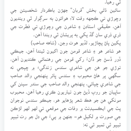
سائين ڌڻي بخش ”قربان“ جهڙن باڪردار شخصيتن جي
وڇوڙي تي ڪجهه وقت لاءِ هوائون به سرڳوار ٿي وينديون
آهن، حقيقي استادن ۽ شاعرن جي وڇوڙي تي فطرت جي
ذري ذري سان گڏ پکي به پريشان ٿي ويندا آهن.
پکين پاڻ پڇاڙيو، لڏيو هوت وڃن. (شاهه صاحب)
هو شاعر هو ۽ شاعر قومن جون اکيون ٿيندا آهن. جيڪي
ڏور ڏسڻ جو ڏانءُ رکي قومن جي رهنمائي ڪنديون آهن،
توڙي جو هن جي شاعري سندس زندگيءَ ۾ ڇپجي نه
سگهي پر هاڻ محبوب ۽ سندس ڀائر پنهنجي والد صاحب
جي شاعري ڇپائي، پنهنجي والد صاحب جي سندر سپنن کي
ساڀيان جو روپ ڏيڻ جون تياريون ڪري رهيا آهن. محبوب
مونکي هن جو هڪ شعر پڙهايو هو، جيڪو سندس نوجوان
پٽ جي ايڪسيڊنٽ ۾ وفات جي موقعي تي لهو لهو لڙڪن
جي صورت ۾ لکيل هو- جنهن ۾ پيءُ جي دل جو رت ٽيپو
ٽيپو ٿي ٽميو ٿي ته:
مٺا پُٽُ! تنهنجي مان ڇاتي چمان،