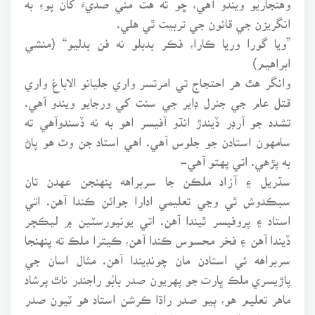
انگريزن جي قانون جي تربيت ٿي هلي.
”ويا گورا وريا ڪارا، فڪر بدبلو نه فن بدليو“ (منشي
ابراهيم)
وانگر هٿ هر احتجاج تي امرتسر واري جليانو الاباغ واري
قتل عام جي جنرل ڊاير جي سنت کي ورجايو ويندو آهي.
تشدد جو آرڊر ڏيندڙ انڌو آفيسر اهو به نه ڏسندوآهي ته
سامهون استادن جو جلوس آهي. اهي استاد جن وٽ هو پاڻ
به پڙهي. اتي پهتو آهي-
سڌريل ۽ آزاد ملڪن جا سربراهه پنهنجن عهدن تان
سبڪدوش ٿي وڃي تعليمي ادارا جوائن ڪندا آهن. اتي
استاد ۽ پروفيسر ٿيندا آهن. اتي يونيورسٽين ۾ ليڪچر
ڏيندا آهن ۽ فخر محسوس ڪندا آهن، ڪيترا ملڪ ته پنهنجا
سربراهه ئي استادن مان چونڊيندا آهن. مثال اسان جي
پاڙيسري ملڪ ڀارت جو پهريون صدر بابُو راجندر ناٿ پرشاد
ماهر تعليم هو، ٻيو صدر راڌا ڪرشن استاد هو ٽيون صدر
عزت ماب ذاڪر حسين پڻ استاد هو.