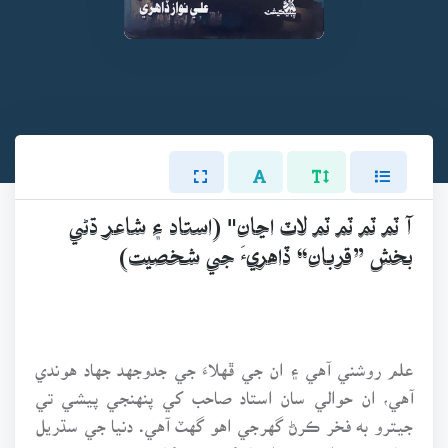
آ ٽم ٽم ٽم ٽم لاٽ اڃان" (استاد ۽ شاعر ڌڻي
بخش ”قربان“ ڏاهريءَ جي شخصيت)
علم روشني آهي ۽ ان جي ڦهلاءَ جي جدوجهد جهاد هوندي
آهي، ان حوالي سان استاد صاحب کي پنهنجي پيشي تي
جيترو به فخر ڪرڻ گهرجي اهو گهٽ آهي. دنيا جي سڌريل
معاشرن ۽ ملڪن ۾ استاد کي سڀ کان وڌيڪ معتبر فرد