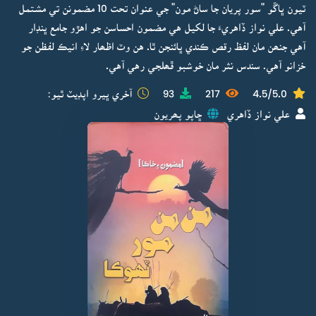
ٽيون ڀاڱو "سور پريان جا ساڻ مون" جي عنوان تحت 10 مضمونن تي مشتمل
آهي. علي نواز ڏاهريءَ جا لکيل هي مضمون احساسن جو اهڙو جامع ڀنڊار
آهي جنھن مان لفظ رقص ڪندي ڀائنجن ٿا. هن وٽ اظھار لاءِ انيڪ لفظن جو
خزانو آهي. سندس نثر مان خوشبو ڦھلجي رهي آهي.
4.5/5.0
217
93
آخري ڀيرو اپڊيٽ ٿيو:
علي نواز ڏاهري
ڇاپو پھريون