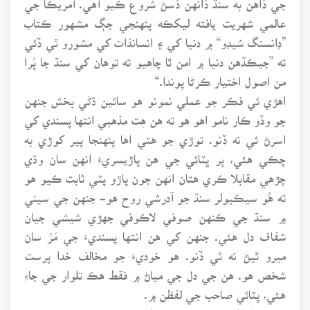
عالمي شهريت يافته ليکڪه پنهنجي جڳ مشهور ڪتاب
”ڊانسنگ شيڊو“ ۾ دنيا کي ۽ انسانذات کي مشورو ٿي ڏئي
ته ”جيڪڏهن دنيا ۾ امن ٿا چاهيو ته توهان کي سنڌ جا پُرا
من اصول اختيار ڪرڻا پوندا.“
اهڙي ئي فڪر جو عملي نمونو هو سائين ڌڻي بخش جنهن
جو وڏو ڪار نامو اهو هو ته هن هِت مذهبي انتها پسندي کي
اسرڻ ئي نه ڏنو. توڙي جو هتي اها پنهنجا پير کوڙي به
چڪي هئي، پر ڀٽائي جي هن پاڙيسريءَ انهن سان وڌي
چڙهي مقابلا ڪري هتان انهن جون پاڙو پٽي ثابت ڪيو هو
ته هُو سيڪيولر سنڌ جو آدرشي روح هو- جنهن جي سيني
۾ سنڌ جي ڪنهن صوفي لاڪوفي جهڙي شيشي جيان
شفاف دل هئي. جنهن کي هن انتها پسنديءَ جي مَرُ سان
ميرو ٿيڻ نه ٿي ڏنو. هو خوديءَ جو مخالف خدا پرست
شخص هو. هن جي دل جي مياڻ ۾ فقط هڪ تلوار جي جاءِ
هئي، ڀٽائي صاحب جي لفظن ۾.
ڪين ماپندا من ۾، خودي ۽ خدا،