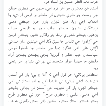
استاد هن معاشري جو اهو فرد آهي، جنهن جي فڪري خيالن
جي وسعت جو ڪري ڪيترن ئي ملڪن ۾ قومي آزاديءَ جا
انقلاب اچي ويا، هنن ننڍڙن ٻارن جون جيڪي ذهني
ٽريننگون ڪيون. جيڪو صاف سچو ۽ تاريخي نصاب
پڙهايو. جيڪو شعوري ارتقا جو واڌارو ڪيو، جيڪي قومن
جي آزاديءَ جي تقدس جا سبق ڏنا. اهي هينئين سان هنڊائي
اڳتي هلي اهي شاگرد دنيا جي ملڪن جا ناميارا قومي
سياستدان اديب، عالم ۽ گوريلا بنجي پنهنجن پنهنجن آزاد
ملڪن جا جهنڊا اقوام متحده تي لهرائي دنيا ۾ امر بنجي
ويا.
سڪندر يونانيءَ جو قول آهي ته ”ماءُ ۽ پيءُ ٻار کي آسمان
تان هيٺ لاهي ڌرتيءَ تي آڻيندا آهن ۽ اهو استاد ئي آهي
جيڪو انهيءَ ٻار کي شهريت جي آسمان تي پڄائي ڇڏيندو
آهي، ذهني، علمي ۽ فڪري طرح.” اهڙو ئي فڪري طرح
پختو هڪڙو استاد محترم سائين ڌڻي بخش ڏاهري به هو.
ان پنهنجي محنت سان تعليمي ميدان ۾ جيڪي محبت جا