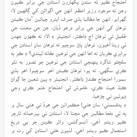
وڃن ته موجود وزير اعظم انهن جي اڳواڻن کي ڳالهين لاءِ
گهرايو، انهن جا مطالبا ٻڌي صرف ايترو چيائين ”مان ڪيئن
توهان کي انهن جي برابر درجو ڏيان، جن جي محنت جي
طفيل ئي توهان اڄ ڊاڪٽر، انجنيئر ۽ الاءِ ته ڪهڙن عهدن
تي ويٺا آهيون. توهان پاڻ سوچيو ته توهان سان استادن جي
برابري ڪريان ته اها انهن جي توهين ڪانه ٿيندي؟ ۽ ڪو به
سلڇڻو شاگرد پنهنجي استادن جي توهين جو تصور به نٿو
ڪري سگهي، ته پوءِ توهان ڪيئن اهو سوچيو! اهو ٻڌي
سمورا احتجاج ڪندڙ ڊاڪٽر، انجنيئر ۽ ٻين شعبن جا ڳواڻ
ڪنڌ هيٺ ڪري، خاموش ٿي احتجاج ختم ڪري وڃي
ڊيوٽين تي چڙهيا.
۽ بدقسمتيءَ سان هتي! حڪمرانن جي هوڏ تي هتي سال ۾
ٻه ٽي دفعا مطالبن جي مڃتا لاءِ استادن تي بيرحمانه ٽارچر
ڪيو ويندو آهي، آنسوگئس، واٽر ڪينن جو بي دريغ
استعمال ڪيو ويندو آهي، لٺيون هڻي استادن کي رت ۾
وهنجاريو ويندو آهي، ڇو ته هت مني صديءَ کان پوءِ به