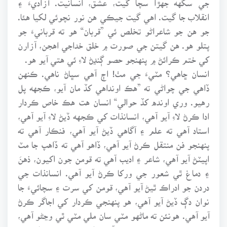
انقلاب جا گيت. اهي گيت جيڪي هن نور نچوئي لکيا هئا.
جو هن جو شاعراڻو تخلص ئي ”قربان“ هو ته قربانيءَ جو
پتلو هو. هن گيتن جي صورت ۾ خلق خداجي اهجن، آزارن
کي ختم ڪرائڻ ۾ پنهنجو حصو ڳنڍڻ لاءِ ئي هتي آيو هو.
انسان ڇاهي؟ مٽيءَ جي مٺ! اڄ آهي سڀاڻ ناهي. ڪنهن
ڏاهي جي چواڻي ته ”هڪ اونداهي کڏ مان آيو، ڪجهه پل
رهيو. وري اونده کڏ حوالي“ انسان هت هڪ خاص ڪردار
ادا ڪرڻ لاءِ آيو آهي، انسانذات کي ڪجهه ڏيڻ لاءِ آيو آهي،
استاد آهي ته علم ۽ آگاهي ڏيڻ آيو آهي، فنڪار آهي ته
پنهنجو فن منتقل ڪرڻ آيو آهي، ڏاهو آهي ته ڏاهپ جا مٽ
اپيٽڻ آيو آهي، شاعر ۽ اديب آهي ته قومن جون اکيون، ذهنَ
۽ دماغ ٿي شعور جي ورکا ڪرڻ آيو آهي. انسانذات جي
دردن جو ادراڪ ٿيڻ آيو آهي، قومن کي سرت ۽ سچائيءَ جا
نوان دڳ ڏيڻ آيو آهي، هو پنهنجي ڪردار کي اجاگر ڪرڻ
آيو آهي. هونئن ته ماڻهو مٽي سان ملي مٽي ٿي وڃڻو آهي،
پر رهندو پوئتي صرف سچ آهي، اهو سچ جيڪو ان جي