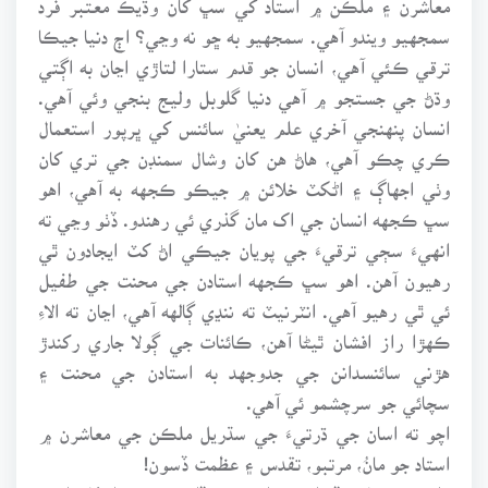
سمجهيو ويندو آهي. سمجهيو به ڇو نه وڃي؟ اڄ دنيا جيڪا
ترقي ڪئي آهي، انسان جو قدم ستارا لتاڙي اڃان به اڳتي
وڌڻ جي جستجو ۾ آهي دنيا گلوبل وليج بنجي وئي آهي.
انسان پنهنجي آخري علم يعنيٰ سائنس کي ڀرپور استعمال
ڪري چڪو آهي، هاڻ هن کان وشال سمنڊن جي تري کان
وٺي اجهاڳ ۽ اڻکٽ خلائن ۾ جيڪو ڪجهه به آهي، اهو
سڀ ڪجهه انسان جي اک مان گذري ئي رهندو. ڏٺو وڃي ته
انهيءَ سڄي ترقيءَ جي پويان جيڪي اڻ کٽ ايجادون ٿي
رهيون آهن. اهو سڀ ڪجهه استادن جي محنت جي طفيل
ئي ٿي رهيو آهي. انٽرنيٽ ته ننڍي ڳالهه آهي، اڃان ته الاءِ
ڪهڙا راز افشان ٿيڻا آهن، ڪائنات جي ڳولا جاري رکندڙ
هڙني سائنسدانن جي جدوجهد به استادن جي محنت ۽
سچائي جو سرچشمو ئي آهي.
اچو ته اسان جي ڌرتيءَ جي سڌريل ملڪن جي معاشرن ۾
استاد جو مانُ، مرتبو، تقدس ۽ عظمت ڏسون!
ملڪ جو تمام وڏو اديب، دانشور ۽ ڏاهو محترم اشفاق احمد