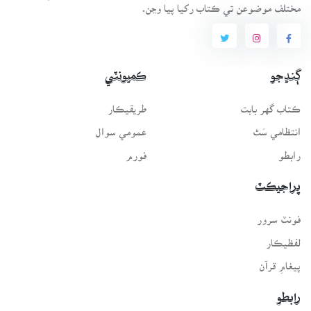
مختلف موضوعن تي ڪتاب رکيا پيا وڃن.
ڳنڍجو
ڪميونٽي
ڪتاب گهر بابت
طريقيڪار
انتظامي سَٿ
عمومي سوال
رابطو
فورم
پراجيڪٽ
فونٽ سرور
لفظيڪار
پيغامِ قرآن
رابطو