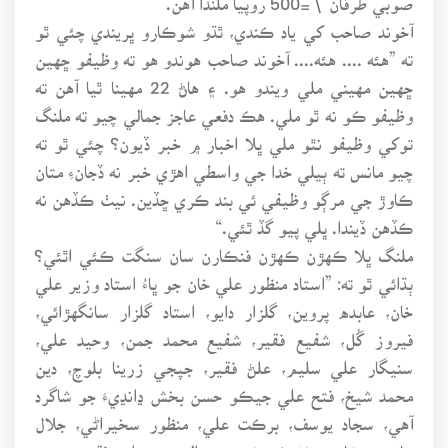
آخوند صاحب کي ياد ڪندي، ٿڌو شوڪارو ڀريندي چئي ٿو
ته ”هئه .... هئه.... آخوند صاحب هوندو هو ته وظيفو ڇهين
ڇهين مهيني ملي ويندو هو. ۽ هاڻ 22 مهينا ٿيا آهن ته
وظيفو ڪو نه ٿو ملي. هڪ دفعي عاجز جمالي چيو ته ملنگ
توکي وظيفو نٿو ملي ڀلا اخبار ۾ خبر ڏيون؟ چئي ٿو ته
چيو مانس ته ٻيلي خدا جي واسطي اهڙي خبر نه ڏجانءِ متان
ڪاوڙ جي مرڳو وظيفي ئي بند ڪري ڇڏين. نيٺ ڪڏهن نه
ڪڏهن ڏيندا. ڀلي پيو گڏ ٿئي.“
ملنگ ڀلا ڪهڙن ڪهڙن فنڪارن سان سنگت ڪئي اٿئي؟
ٻڌائي ٿو ته: ”استاد منظور علي خان جو ڀاءُ استاد وزير علي
خان، عابده پروين، گلزار دايو، استاد گلزار سانگهڙائي،
فيروز گُل، شفيع فقير، شفيع محمد جمن، وحيد علي،
سنيگار علي سليم، علڻ فقير، جپجي زرينا بلوچ، دين
محمد شيخ، فتح علي جيڪو حسن بخش ڍانڍيءَ جو شاگرد
آهي، سجاد يوسف، برڪت علي، منظور سخيراڻي، جلال
چانڊيو، شازيه خشڪ، شمن ميرالي، سهراب فقير، همت