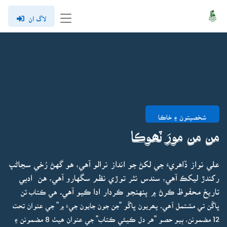
لاگ ان
شخصيتون ۽ خاڪا
من من مورَ ٽھوڪا
علي نواز ڏاهريءَ جي لکڻ جو انداز نرالو آهي، هو گهڻ رُخي سڃاڻپ
رکندڙ ليکڪ آهي، سندس نثر توڙي نظم سگهارو آهي، هن ادبي
تاريخ محفوظ ڪرڻ ۾ پنهنجو ڪردار ادا ڪيو آهي.
هي ڪتاب ٽن
ڀاڱن تي مشتمل آهي. پھريون ڀاڱو "جن جون جايون جيءَ ۾" جي عنوان تحت
12 مضمونن، ٻيو حصو "هر دل ڪيئي ڪتاب" جي عنوان هيٺ 8 مضمونن ۽