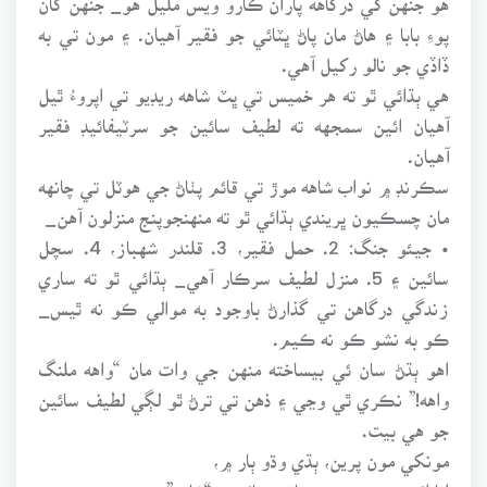
پوءِ بابا ۽ هاڻ مان پاڻ ڀٽائي جو فقير آهيان. ۽ مون تي به
ڏاڏي جو نالو رکيل آهي.
هي ٻڌائي ٿو ته هر خميس تي ڀٽ شاهه ريڊيو تي اپروءُ ٿيل
آهيان ائين سمجهه ته لطيف سائين جو سرٽيفائيڊ فقير
آهيان.
سڪرنڊ ۾ نواب شاهه موڙ تي قائم پٺاڻ جي هوٽل تي چانهه
مان چسڪيون ڀريندي ٻڌائي ٿو ته منهنجوپنج منزلون آهن_
• جيئو جنگ: 2. حمل فقير، 3. قلندر شهباز، 4. سچل
سائين ۽ 5. منزل لطيف سرڪار آهي_ ٻڌائي ٿو ته ساري
زندگي درگاهن تي گذارڻ باوجود به موالي ڪو نه ٿيس_
ڪو به نشو ڪو نه ڪيم.
اهو ٻڌڻ سان ئي بيساخته منهن جي وات مان “واهه ملنگ
واهه!” نڪري ٿي وڃي ۽ ذهن تي ترڻ ٿو لڳي لطيف سائين
جو هي بيت.
مونکي مون پرين، ٻڌي وڌو ٻار ۾،
اڀا ائين چون ته مڇڻ پاند پسائين- “شاهه”