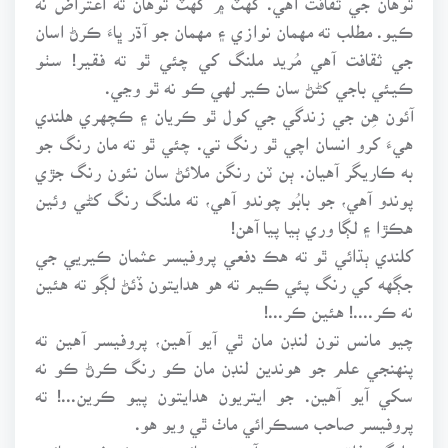
ڪيو. مطلب ته مهمان نوازي ۽ مهمان جو آڌر ڀاءَ ڪرڻ اسان
جي ثقافت آهي مُريد ملنگ کي چئي ٿو ته فقير! سٺو
ڪيئي باجي کڻڻ سان ڪير لهي ڪو نه ٿو وڃي.
آئون هِن جي زندگي جي کول ٿو ڪريان ۽ ڪچهري هلندي
هيءَ کرو انسان اچي ٿو رنگ تي. چئي ٿو ته مان رنگ جو
به ڪاريگر آهيان. ٻن ٽن رنگن ملائڻ سان نئون رنگ جڙي
پوندو آهي، جو بابُو چوندو آهي، ته ملنگ رنگ کڻي وئين
هڪڙا ۽ لڳا وري ٻيا پيا آهن!
کلندي ٻڌائي ٿو ته هڪ دفعي پروفيسر عثمان ڪيريي جي
جڳهه کي رنگ پئي ڪيم ته هو هدايتون ڏئڻ لڳو ته هئين
نه ڪر....! هئين ڪر...!
چيو مانس تون لنڊن مان ٿي آيو آهين، پروفيسر آهين ته
پنهنجي علم جو هوندين لنڊن مان ڪو رنگ ڪرڻ ڪو نه
سکي آيو آهين. جو ايتريون هدايتون پيو ڪرين...! ته
پروفيسر صاحب مسڪرائي ماٺ ٿي ويو هو.
ملنگ مذاق جي موڊ ۾ آيو ته چيائين ته هڪ دفعي سائين