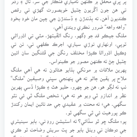
تي هن جون آڱريون چٽيل خوبصورت گهڙي تي رقص
ڪنديون آهن. ته ٻڌندڙن ۽ ڏسندڙن جي چپن مان خود بخود
”واهه واهه“ ضرور نڪري ويندي آهي،
ملنگ جيڪو قد جو ڊگهو، رنگ اڻڦيٽهڙ، مٿي تي اڌوراڻي
ٽوپي، اونهاري توڙي سياري، اجرڪ ڪلهي تي، تن تي
ڍڪيل اڌوراڻا ڪپڙا مختلف رنگن جي ڦڻنگين سان ائين
چٽيل ڄڻ ته ڪنهن مصور جو ڪينواس.
پهرين ملاقات ۾ مونکي ٻڌايو هئائون ته هي آهي ملنگ
ملاح پر يقين ڄاڻو ته هي پنهنجي سڀني وصيفين “ملنگ“
ٺپ نه لڳو هو، هن جو چهرو، حليو هٿ ۽ ڪپڙا ڏسي پهرين
نظر ۾ اندازو ٿي ويو هو ته هيءَ شخص ملنگ ٿي ئي نٿو
سگهي. هيءَ ته محنت ۾ عقيدي جي حد تائين ايمان رکندڙ
ڪو پورهيت ئي ٿي سگهي ٿو.
پوءِ ملنگ ڇو ٿو سڏائي؟ ته اسٽيشن روڊ تي، بابو سينيٽري
جي دوڪان تي ويٺل بابو جو پٽ سريش وضاحت ٿو ڪري
ته اصل ۾ هي اسان جي رنگ جو ڪاريگر آهي، ۽ ڪاريگر