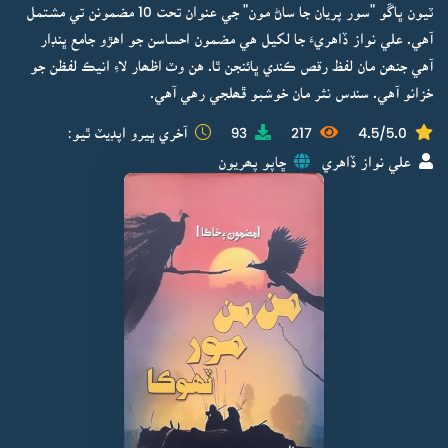
ٽيون ڀاڱو "سور پريان جا ساڻ مون" جي عنوان تحت 10 مضمونن تي مشتمل
آهي. علي نواز ڏاهريءَ جا لکيل هي مضمون احساسن جو اهڙو جامع ڀنڊار
آهي جنھن مان لفظ رقص ڪندي ڀائنجن ٿا. هن وٽ اظھار لاءِ انيڪ لفظن جو
خزانو آهي. سندس نثر مان خوشبو ڦھلجي رهي آهي.
4.5/5.0
217
93
آخري ڀيرو اپڊيٽ ٿيو:
علي نواز ڏاهري
ڇاپو پھريون