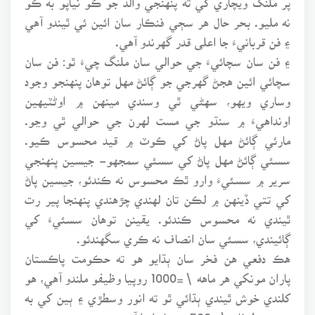
نه مليو. بحر حال هر سڄي فنڪار سان ائين ئي ٿيندو آهي
۽ فن قربانيءَ جا اعلى قدر گهرندو آهي.
۽ فن سان سچائيءَ جي حوالي سان ملنگ چيءَ ٿو: فن سان
سچائي ائين هجڻ گهرجي جو ڳائڻ مهل توهان پنهنجو وجود
وساري ويهو، سهڻي ٿي وسندي مينهن ۾ اوڻٽيهين
اونداهيءَ ۾ سنڌو جي مست لهرن جي حوالي ٿي وڃو.
مارئي ڳائڻ مهل پاڻ کي ڪوٽ ۾ قيد محسوس ڪيو.
سسئي ڳائڻ مهل پاڻ کي سسئي سمجهو- جيسين پنهنجي
سرير ۾ سسئيءَ وارو ٿڪ محسوس نه ڪندئو، جيسين پاڻ
کي تتي ڏينهن ۾ لڪن تان لهندي چڙهندي پنهنجا پير رت
ٿيندي نه محسوس ڪندئو. يقينن توهان سسئيءَ کي
ڳائيندي، سسئي سان انصاف نه ڪري سگهندئو.
هڪ دفعي هن فخر سان ٻڌايو هو ته حڪومت پاڪستان
پاران مونکي هر ماهه \=1000 روپيا وظيفو ملندو آهي، هو
کلندي خوش ٿيندي ٻڌائي ٿو ته انور وسطڙي ۽ ٻين کي به
صوبي طرفان \=500 روپيا ملندا آهن.