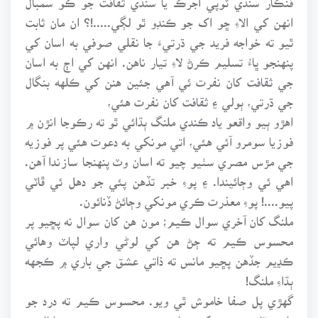
انهن کي الاءِ ڇو اک جو ڪنڊو ٿو لڳي.....!؟ ان مان ثابت
ٿيو ته خواجه فريد جي ڌرتيءَ جا نقلي صوفي به اسان کي
پنهنجو ڀاءُ تسليم ڪرڻ لاءِ تيار ناهن. انهن کي اڄ به اسان
جي ثقافت کان نفرت ئي آهي جئين هنن کي ڪلهه بنگال
جي ڌرتي، ٻولي ۽ ثقافت کان نفرت هئي،
اهڙو ٻيو واقعو ياد ڪندي ملنگ ٻڌائي ٿو ته رڪوجا انڙن ۾
فوزيا سومرو آئي هئي، اتي مونکي به دعوت هئي پر فوزيه
جي مڙس مصري سٺيو چيو ته اسان وٽ پنهنجا سازندا آهن.
اهي ئي وڄائيندا. ۽ پوءِ خبر تڏهن پئي جو دهل ئي ڦاٽي
پيو....! پوءِ معذرت ڪري مونکي وڄائڻ ڏنائون.
ملنگ کان آخري سوال ڪيم؛ مون هن کان سوال نه پڇيو پر
محسوس ڪيم ته ڄڻ هن کي لوڻي واري لپاٽ وهائي
ڪڍيم جڏهن پڇيو مانس ته ذاتي عشق جي باري ۾ ڪجهه
ٻڌاءِ ملنگ!
گهڙي پل صفا خاموش ٿي ويو. محسوس ڪيم ته درد جو
ٻاٻرو ٽانڊو سرير کي ساڙيندو هن جي روح جي پاتال ۾