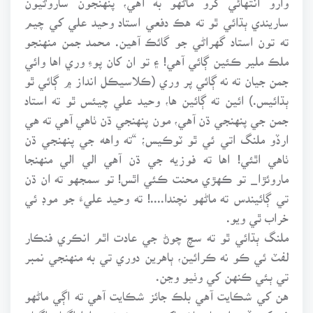
ساريندي ٻڌائي ٿو ته هڪ دفعي استاد وحيد علي کي چيم
ته تون استاد گهراڻي جو گائڪ آهين. محمد جمن منهنجو
ملڪ ملير ڪئين ڳائي آهي! ۽ تو ان کان پوءِ وري اها وائي
جمن جيان ته نه ڳائي پر وري (ڪلاسيڪل انداز ۾ ڳائي ٿو
ٻڌائيس.) ائين ته ڳائين ها، وحيد علي چيئس ٿو ته استاد
جمن جي پنهنجي ڌن آهي، مون پنهنجي ڌن ٺاهي آهي ته هي
ارڏو ملنگ اتي ئي ٿو ٽوڪيس؛ “ته واهه جي پنهنجي ڌن
ٺاهي اٿئي! اها ته فوزيه جي ڌن آهي الي الي منهنجا
ماروئڙا_ تو ڪهڙي محنت ڪئي اٿس! تو سمجهو ته ان ڌن
تي ڳائيندس ته ماڻهو نچندا....! ته وحيد عليءَ جو موڊ ئي
خراب ٿي ويو.
ملنگ ٻڌائي ٿو ته سچ چوڻ جي عادت اٿم انڪري فنڪار
لفٽ ئي ڪو نه ڪرائين، ٻاهرين دوري تي به منهنجي نمبر
تي ٻئي ڪنهن کي وٺيو وڃن.
هن کي شڪايت آهي بلڪ جائز شڪايت آهي ته اڳي ماڻهو
فن کي ڏسندا هئا، هاڻ ماکيءَ جي شيشن وارا اڳيان اڳيان