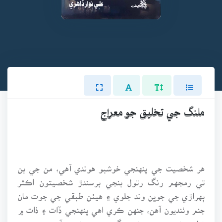
ملنگ جي تخليق جو معراج
هر شخصيت جي پنهنجي خوشبو هوندي آهي، من جي بن
تي رمجهم رنگ رتول بنجي برسندڙ شخصيتون اڪثر
ٻهراڙي جي جوڀن وند جلوي ۽ هيٺن طبقي جي جوت مان
جنم وٺنديون آهن، جنهن ڪري اهي پنهنجي ڏات ۽ ذات ۾
نياز ۽ نوڙت جو سهڻو سنگم بنجي پونديون آهن.