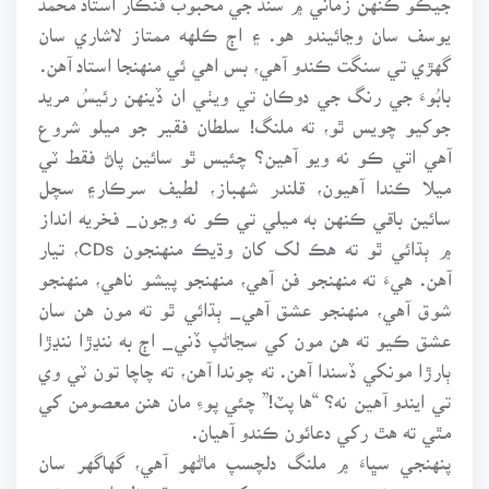
يوسف سان وڃائيندو هو. ۽ اڄ ڪلهه ممتاز لاشاري سان
گهڙي تي سنگت ڪندو آهي، بس اهي ئي منهنجا استاد آهن.
بابُوءَ جي رنگ جي دوڪان تي ويٺي ان ڏينهن رئيسُ مريد
جوکيو چويس ٿو، ته ملنگ! سلطان فقير جو ميلو شروع
آهي اتي ڪو نه ويو آهين؟ چئيس ٿو سائين پاڻ فقط ٽي
ميلا ڪندا آهيون، قلندر شهباز، لطيف سرڪار۽ سچل
سائين باقي ڪنهن به ميلي تي ڪو نه وڃون_ فخريه انداز
۾ ٻڌائي ٿو ته هڪ لک کان وڌيڪ منهنجون CDs، تيار
آهن. هيءَ ته منهنجو فن آهي، منهنجو پيشو ناهي، منهنجو
شوق آهي، منهنجو عشق آهي_ ٻڌائي ٿو ته مون هن سان
عشق ڪيو ته هن مون کي سڃاڻپ ڏني_ اڄ به ننڍڙا ننڍڙا
ٻارڙا مونکي ڏسندا آهن. ته چوندا آهن، ته چاچا تون ٽي وي
تي ايندو آهين نه؟ “ها پٽ!” چئي پوءِ مان هنن معصومن کي
مٿي ته هٿ رکي دعائون ڪندو آهيان.
پنهنجي سڀاءَ ۾ ملنگ دلچسپ ماڻهو آهي، گهاگهر سان
سندس عشق جنون جي حدن کي ڇهندو ٿو نظر اچي. عشق