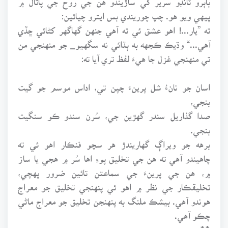
پيهي ويو هو. چپ چوريندي بس ايترو چيائين:
ته ”يار...! اهو عشق ئي ته آهي جنهن گهاگهر کڻائي ڇڏي
آهي...“ وڌيڪ ڪجهه به ٻڌائي نه سگهيو_ جو منهنجي من
تي منهنجي غزل جا هيءَ لفظ تري آيا ته:
اسان جو نانءُ شل پرينءَ چپن تي، اداس موسم جو گيت
بنجي،
صدا گذاريل سندر گهڙين جي، سُرن سندو ڪو سنگيت
بنجي.
برهه جو ويراڳ گهاريندڙ هر سچو فنڪار اهو ئي ته
چاهيندو آهي ته هن جي تخليق پوءِ اها سُر ۾ هجي يا ساز
۾، هن جي پرينءَ جي سماعتن تائين ضرور پهچي،
تخليقڪار جي نظر ۾ اهو ئي پنهنجي تخليق جو معراج
هوندو آهي. بيشڪ ملنگ به پنهنجن تخليق جو معراج ماڻي
چڪو آهي.
**