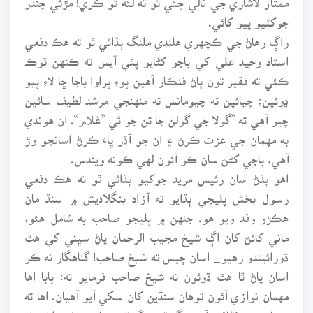
جوکٽيو پيو کائي.
راڳ رهاڻ جي ڪچهري هلندي ملنگ ٻڌائي ٿو ته هڪ دفعي
استاد وحيد علي کي باجو کڻايو پئي آيس ته ڪنهن ٽوڪ
ڪئي ته فقير تون پاڻ فنڪار آهين پوءِ پراوا باجا ڇا لاءِ پيو
ڍوئين؛ چيائين ته چيومانس ته منهنجي مرشد لطيف سائين
چيو آهي ته ”گولا جي گولن جا تن جو ٿي ”غلام“. ان هوندي
به مهمان جي عزت ڪرڻ ۽ ان جو آڌر ڀاءَ ڪرڻ اسانجو وڙ
آهي، باجي کڻڻ سان ڪو آئون لهي ڪونه ويندس.
اهو ٻڌڻ سان رئيس مريد جوکيو ٻڌائي ٿو ته هڪ دفعي
رسول بخش پليجي ٻڌايو ته آزاد بنگلاديش ۾ سنڌ مان
هڪڙو وفد ويو هو. جنهن ۾ پليجو صاحب به شامل هئو،
ماني کائڻ کان اڳ شيخ مجيب الرحمان پاڻ سڀني کي هٿ
ڌورائيندو رهيو_ اسان چيس ته شيخ صاحب! گناهگار نه ڪر
اسان پاڻ ٿا هٿ ڌوئون ته شيخ صاحب فرمايو ته؛ بابا اها
مهمان نوازي آئون توهان سنڌين کان سکي آيو آهيان. اها ته
توهان جي ثقافت آهي. گهٽ ۾ گهٽ توهان ته اعتراض نه