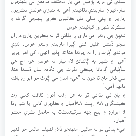
ساروڻيون ساريندي ٻڌائيندو آهي ته ننڍڙي هوندي ٻڪريون
چاريم ۽ پئي ٻيلي مان ڪاٺيون ڪري پنهنجي ڳوٺ ۽
سڪرنڊ شهر ۾ کپائيندو هوس.
ننڍپڻ جي وندر جي باري ۾ ٻڌائي ٿو ته ٻڪرين چارڻ دوران
سڄو ڏينهن غليل کڻي ڳيرا ماريندو وتندو هوس. ننڍي
هوندي ڳوٺ وارا به چوندا هئا ته ڇڏيو انهيءَ کي اهو چريو
آهي، ۽ ڪير به ڳالهائڻ لاءِ تيار نه هوندو هو، اڄ هي
ساڳيائي ڳوٺاڻا جيڪي نفرت جي نگاهه سان ڏسندا هئا،
سي فخر مان ٿا چون ته ”هيءَ اسان جي ڳوٺ جو ايوارڊ يافته
ماڻهو آهي.“
۽ پاڻ ئي ٻڌائي ٿو ته هن وقت آئون ثقافت کاتي وٽ
ڪيٽيگري AA رپيٽ AAآهيان ۽ ڪلچرل کاتي جا ننڍا وڏا
9 ايوارڊ ۽ پنج ڇهه سرٽيفيڪٽ به حاصل ڪري چڪو
آهيان.
هيءَ ٻڌائي ٿو ته سائين! منهنجو ڏاڏو لطيف سائين جو فقير
هو جنهن کي درگاهه پاران ڪارو ويس مليل هو_ جنهن کان