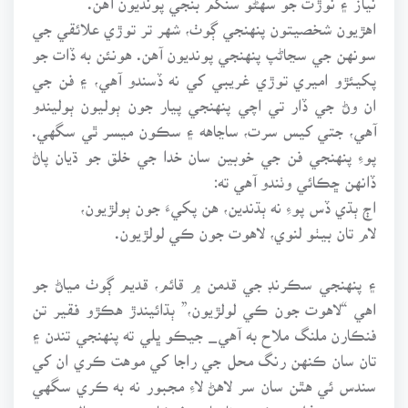
اهڙيون شخصيتون پنهنجي ڳوٺ، شهر تر توڙي علائقي جي
سونهن جي سڃاڻپ پنهنجي پونديون آهن. هونئن به ڏات جو
پکيئڙو اميري توڙي غريبي کي نه ڏسندو آهي، ۽ فن جي
ان وڻ جي ڏار تي اچي پنهنجي پيار جون ٻوليون ٻوليندو
آهي، جتي کيس سرت، ساڃاهه ۽ سڪون ميسر ٿي سگهي.
پوءِ پنهنجي فن جي خوبين سان خدا جي خلق جو ڌيان پاڻ
ڏانهن ڇڪائي وٺندو آهي ته:
اڄ ٻڌي ڏس پوءِ نه ٻڌندين، هن پکيءَ جون ٻولڙيون،
لام تان بيٺو لنوي، لاهوت جون ڪي لولڙيون.
۽ پنهنجي سڪرنڊ جي قدمن ۾ قائم، قديم ڳوٺ مياڻ جو
اهي “لاهوت جون ڪي لولڙيون،” ٻڌائيندڙ هڪڙو فقير تن
فنڪارن ملنگ ملاح به آهي_ جيڪو ڀلي ته پنهنجي تندن ۽
تان سان ڪنهن رنگ محل جي راجا کي موهت ڪري ان کي
سندس ئي هٿن سان سر لاهڻ لاءِ مجبور نه به ڪري سگهي
پر ڀري محفل ۾ ڪنهن نامياري فنڪار جي سر، تال ۽ ردم