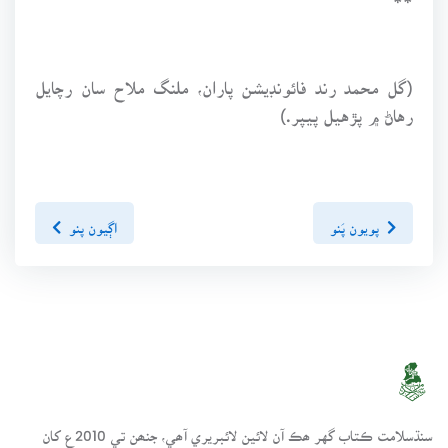
(گل محمد رند فائونڊيشن پاران، ملنگ ملاح سان رچايل
رهاڻ ۾ پڙهيل پيپر.)
پويون پَنو
اڳيون پنو
سنڌسلامت ڪتاب گهر ھڪ آن لائين لائبريري آھي، جنھن تي 2010ع کان