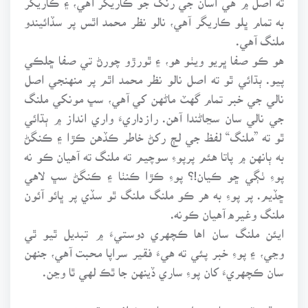
به تمام ڀلو ڪاريگر آهي، نالو نظر محمد اٿس پر سڏائيندو
ملنگ آهي.
هو ڪو صفا ڀريو ويٺو هو، ۽ ٿورڙو چورڻ تي صفا ڇلڪي
پيو. ٻڌائي ٿو ته اصل نالو نظر محمد اٿم پر منهنجي اصل
نالي جي خبر تمام گهٽ ماڻهن کي آهي، سڀ مونکي ملنگ
جي نالي سان سڃاڻندا آهن. رازداريءَ واري انداز ۾ ٻڌائي
ٿو ته ”ملنگ“ لفظ جي لڄ رکڻ خاطر ڪڏهن ڪڙا ۽ ڪنگڻ
به ٻانهن ۾ پاتا هئم پرپوءِ سوچيم ته ملنگ ته آهيان ڪو نه
پوءِ ٺڳي ڇو ڪيان!؟ پوءِ ڪڙا ڪنٺا ۽ ڪنگڻ سڀ لاهي
ڇڏيم. پر پوءِ به هر ڪو ملنگ ملنگ ٿو سڏي پر ڀائو آئون
ملنگ وغيره آهيان ڪونه.
ايئن ملنگ سان اها ڪچهري دوستيءَ ۾ تبديل ٿيو ٿي
وڃي، ۽ پوءِ خبر پئي ته هيءَ فقير سراپا محبت آهي، جنهن
سان ڪچهريءَ کان پوءِ ساري ڏينهن جا ٿڪ لهي ٿا وڃن.
سنڌي ٽي درجا پڙهيل هي يار مختلف موقعن تي پنهنجون