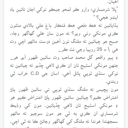
”ڀلا شرمساريءَ وارو ڪو لمحو جيڪو توکي اڃان تائين ياد
ايندو هجي؟ “
ٻڌايائين ته هڪ دفعي هڪ فنڪار باغ علي بالادي منٿون
ڪري مونکي وٺي ويو؟ ته مون سان هلي گهاگهر وڄاءِ.
صبح جو چيائين ته ملنگ تون آهين دوست ماڻهو اچي وٽ
هي \= 25 روپيا وڃي ٺٺ ڪر_
۽ ٻيو واقعو گل محمد صاحب وٽ سائين ظهور آيو هو_
جنهن مونکي اسٽيج تان ان ڪري لاهي ڇڏيو ته چيائين ته
توکي سنڌي ٽوپي پاتل آهي، اسان جي C.D خراب ٿي
ويندي.
مون پڇيس ته ملنگ سنڌي ٽوپي تي سائين ظهور پاڻ
اعتراض ڪيو؟ چيائين سائين ظهور پاڻ اعتراض ڪيو هو
۽ مونکي اسٽيج تان لاهي ڇڏيائين. مون کي وڌيڪ
شرمساري ان ڪري به ٿي جو مون سوچيو ته ماڻهو
سمجهندا هوندا ته ملنگ کي گهاگهر وڃائڻ ڪا نه ٿي اچي.
انڪري اسٽيج تان ئي اٿاري ڇڏيائونس. حالانڪه گل صاحب