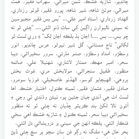
ميرالي، موٽڻ شاهه، شير شاهه، ڀورو فقير، ڦوٽو رزداري.
الهداد زرداري، استاد امير علي... ”بس بس فقير مڃيوسين
ته سڀني ناليوارن راڳين کي ساٿ ڏنو اٿئي.... “چئي ٿو ته
ڇو بس.... بس ....! اڃان ٻڌ بلڪه اڃان لِک“ ۽ وري لسٽ ٿو
لکائي” تاج مستاني، گل شير تيوڻو، عرس چانڊيو، انور
وسطڙو، امداد وسطڙو، صنم مارئي، سرور سخيراڻي، ديبا
سحر، امبر مهڪ، ممتاز لاشاري، شهنيلا علي، صائمه
منظور، طفيل سنجراڻي، مولابخش مري، غوث بخش
بروهي، الهبچايو کوسو، الهڏنو خاصخيلي، فوزيا سومرو،
صادق فقير، عثمان فقير، ثمينه ڪنول، اختيار خشڪ، اها
لسٽ اٺ جي آنڊي جيان جئين پوءِ تيئن وڌندي ٿي وڃي ۽
آئون نالا لکڻ بند ڪريٿو ڇڏيان ته چئي ٿو ته منظور
سخيراڻي ديبا سحر، ثمينه ڪنول ۽ شازيه خشڪ اهي سخي
فنڪار اٿئي. بلڪه انهن جي سيني ۾ درويشاڻي دل اٿئي.
بحر حال هيءَ ملنگ نه رڳو فن سان سچو پر سچ چئي ڏيڻ
وارو انتهائي کرو ماڻهو به آهي، پنهنجون ساروڻيون