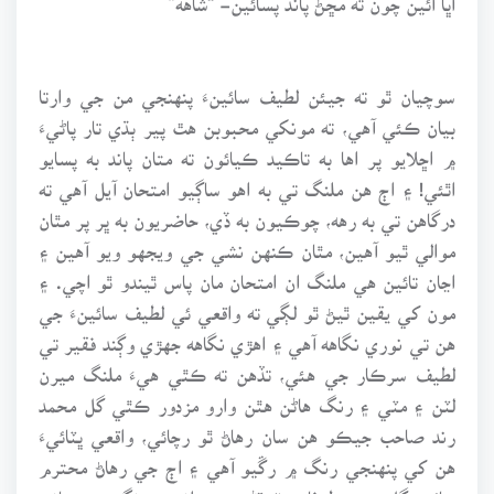
سوچيان ٿو ته جيئن لطيف سائينءَ پنهنجي من جي وارتا
بيان ڪئي آهي، ته مونکي محبوبن هٿ پير ٻڌي تار پاڻيءَ
۾ اڇلايو پر اها به تاڪيد ڪيائون ته متان پاند به پسايو
اٿئي! ۽ اڄ هن ملنگ تي به اهو ساڳيو امتحان آيل آهي ته
درگاهن تي به رهه، چوڪيون به ڏي، حاضريون به ڀر پر مٿان
موالي ٿيو آهين، مٿان ڪنهن نشي جي ويجهو ويو آهين ۽
اڃان تائين هي ملنگ ان امتحان مان پاس ٿيندو ٿو اچي. ۽
مون کي يقين ٿيڻ ٿو لڳي ته واقعي ئي لطيف سائينءَ جي
هن تي نوري نگاهه آهي ۽ اهڙي نگاهه جهڙي وڳند فقير تي
لطيف سرڪار جي هئي، تڏهن ته ڪٿي هيءَ ملنگ ميرن
لٽن ۽ مٽي ۽ رنگ هاڻن هٿن وارو مزدور ڪٿي گل محمد
رند صاحب جيڪو هن سان رهاڻ ٿو رچائي، واقعي ڀٽائيءَ
هن کي پنهنجي رنگ ۾ رڱيو آهي ۽ اڄ جي رهاڻ محترم
سائين گل محمد طرفان ڀٽ ڌڻيءَ جي انهيِءَ رنگ ۾ روحاني