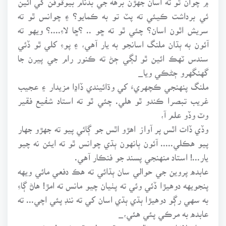
ئي برداشت ڪيئي ته پٽ تو به ڪمايو؟ ۽ چوانس ٿو ته
سريش اٿون اسان؟ چئي ٿو ته ڇو .. ؟ڇا لاءِ....؟ ويهو ته
آئون به ٻڌان ملنگ اسانجو به يار آهي، ۽ پوءِ کلي ٿو ڏئي
سندس ٽهڪ ائين ٿو لڳي ڄڻ ته ڪنور رام جي پيرن جا
گهنگهرو ڄڻڪي ويا_
ملنگ پنهنجي ڪچهريءَ کي وڌائيندي ڏاڍا مزيدار ۽ عجيب
غريب تبصرا ڪندو ٿو هلي. چئي ٿو ته استاد شفيع فقير
وٽ وڏو علم آ،
وڏي ڏات اٿس پر آواز اهڙو اٿس جو ڳائي پيو ته جهڙو جهار
پيو هڪلي..... آئون ٻانهون ٻڌي چوانس ٿو ته ايئن نه چيو
يار...! استاد منهنجي پسند جو فنڪار آهي.
عابده پروين جي حوالي سان ٻڌائي ته هڪ دفعي مائي ويهه
پنجويهه دوهيڙا ڏئي وئي ته پٺيان چيو مانس ته امڙ! هاڻ ڳاءِ
به سهي رڳو دوهيڙا ٻڌي ٻڌي اسان کي ته ننڊ پئي اچي... ته
عابده به مرڪي پئي هئي،_
ممتاز لاشاري جي نالي چئي ٿو ته لئه ٿو ڪري! مڙئي چندر