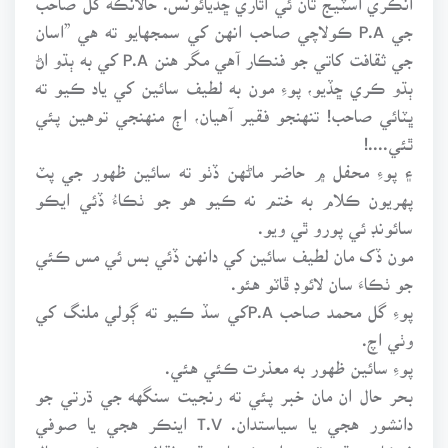
جي P.A ڪولاچي صاحب انهن کي سمجهايو ته هي ”اسان
جي ثقافت کاتي جو فنڪار آهي مگر هنن P.A کي به ٻڌو اڻ
ٻڌو ڪري ڇڏيو، پوءِ مون به لطيف سائين کي ياد ڪيو ته
ڀٽائي صاحب! تنهنجو فقير آهيان، اڄ منهنجي توهين پئي
ٿئي....!
۽ پوءِ محفل ۾ حاضر ماڻهن ڏٺو ته سائين ظهور جي پٽ
پهريون ڪلام به ختم نه ڪيو هو جو ٺڪاءُ ڏئي ايڪو
سائونڊ ئي پورو ٿي ويو.
مون ڏک مان لطيف سائين کي دانهن ڏئي بس ئي مس ڪئي
جو ٺڪاءَ سان لائوڊ ڦاٽو هئو.
پوءِ گل محمد صاحب P.Aکي سڏ ڪيو ته ڳولي ملنگ کي
وٺي اچ.
پوءِ سائين ظهور به معذرت ڪئي هئي.
بحر حال ان مان خبر پئي ته رنجيت سنگهه جي ڌرتي جو
دانشور هجي يا سياستدان. T.V اينڪر هجي يا صوفي
فنڪار سنڌي ٽوپي اجرڪ يا سنڌي ثقافت جو ڪو سمبال