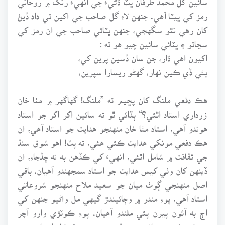
رمز کي ڀيٽا آهي. جنهن لاءِ گل صاحب جي اکين تي داد ڏيڻ
کان رهي نٿو سگهجي، جنهن ڀٽائي صاحب جي ان رمز کي
سڃاتو ۽ ڀٽائي سائين چيو هو ته :
اکيون اهي ڌار، جن سان ڏسين پرين کي،
ٻئي ڏي ڪين نهار، گهڻو ريسارا سپرين،
هڪ دفعي ملنگ کان پڇيم ته ”ملنگ! گهاگهر ۾ مٺا خان
زرداري استاد اٿئي؟“ ٻڌائي ٿو ته سائين اکر اکر جو استاد
هوندو آهي، استاد مٺا خان منهنجو هدايت جو استاد آهي، ان
هڪ دفعي مونکي هدايت ڪئي هئي، ته پٽ! اهو شوق سنڌ
جي ثقافت ۾ شامل اٿئي، انهيءَ کي ڪڏهن به نه ڇڏجاءِ، ان
ڏينهن کان وٺي کيس هدايت جو استاد سمجهندو آهيان. باقي
اصل منهنجي ڳوٺ ميان جو سعيد ملاح منهنجو شروعاتي
استاد آهي، پوءِ مندر ۾ وڄائيندڙ گيهي مل واڻيو جنهن کي
اڄ به آئون پيرن پئي ملندو آهيان. پوءِ ڪوٽڙي وارو آچر
جيڪو ڪنهن زماني ۾ سنڌ جي محبوب فنڪار استاد محمد