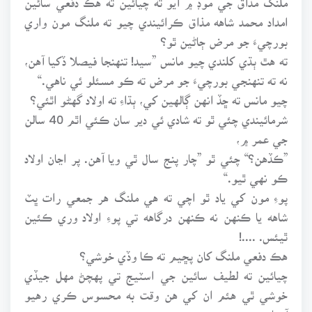
امداد محمد شاهه مذاق ڪرائيندي چيو ته ملنگ مون واري
بورچيءَ جو مرض ڄاڻين ٿو؟
ته هٿ ٻڌي کلندي چيو مانس ”سيد! تنهنجا فيصلا ڏکيا آهن،
نه ته تنهنجي بورچيءَ جو مرض ته ڪو مسئلو ئي ناهي.“
چيو مانس ته ڇڏ انهن ڳالهين کي، ٻڌاءِ ته اولاد گهڻو اٿئي؟
شرمائيندي چئي ٿو ته شادي ئي دير سان ڪئي اٿم 40 سالن
جي عمر ۾،
”ڪڏهن؟“ چئي ٿو ”چار پنج سال ٿي ويا آهن. پر اڃان اولاد
ڪو نهي ٿيو.“
پوءِ مون کي ياد ٿو اچي ته هي ملنگ هر جمعي رات ڀٽ
شاهه يا ڪنهن نه ڪنهن درگاهه تي پوءِ اولاد وري ڪئين
ٿيئس. ....!
هڪ دفعي ملنگ کان پڇيم ته ڪا وڏي خوشي؟
چيائين ته لطيف سائين جي اسٽيج تي پهچڻ مهل جيڏي
خوشي ٿي هئم ان کي هن وقت به محسوس ڪري رهيو
آهيان.