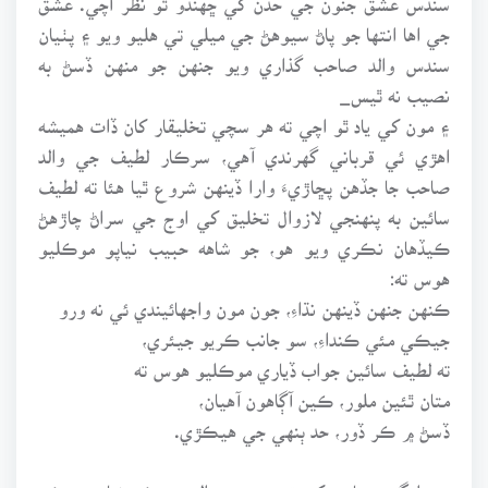
جي اها انتها جو پاڻ سيوهڻ جي ميلي تي هليو ويو ۽ پٺيان
سندس والد صاحب گذاري ويو جنهن جو منهن ڏسڻ به
نصيب نه ٿيس_
۽ مون کي ياد ٿو اچي ته هر سچي تخليقار کان ڏات هميشه
اهڙي ئي قرباني گهرندي آهي، سرڪار لطيف جي والد
صاحب جا جڏهن پڇاڙيءَ وارا ڏينهن شروع ٿيا هئا ته لطيف
سائين به پنهنجي لازوال تخليق کي اوج جي سراڻ چاڙهڻ
ڪيڏهان نڪري ويو هو، جو شاهه حبيب نياپو موڪليو
هوس ته:
ڪنهن جنهن ڏينهن نڌاءِ، جون مون واجهائيندي ئي نه ورو
جيڪي مئي ڪنداءِ، سو جانب ڪريو جيئري،
ته لطيف سائين جواب ڏياري موڪليو هوس ته
متان ٿئين ملور، ڪين آڳاهون آهيان،
ڏسڻ ۾ ڪر ڏور، حد ٻنهي جي هيڪڙي.
پر ملنگ ويچاري کي ته پنهنجي والد جو ڪو نياپو به ڪو