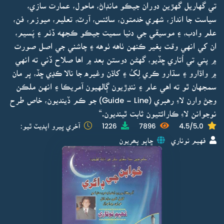
تي گهاريل گهڙين دوران جيڪو مانڊاڻ، ماحول، عمارت سازي،
سياست جا انداز، شهري خدمتون، سائنس، آرٽ، تعليم، ميوزم، فن،
علم وادب، ۽ موسيقي جي دنيا سميت جيڪو ڪجهه ڏٺم ۽ پَسيم،
ان کي انهي وقت بغير ڪنهن ٺاهه ٺوهه ۽ چاشني جي اصل صورت
۾ پني تي اُتاري ڇڏيو، گهڻن دوستن بعد ۾ اها صلاح ڏني ته انهي
۾ واڌارو ۽ سڌارو ڪري لِکُ ۽ کاڌن وغيره جا نالا ڪڍي ڇڏ، پر مان
سمجهان ٿو ته اهي عام ۽ ننڍڙيون ڳالهيون آمريڪا ۽ انهن ملڪن
وڃڻ وارن لاءِ رهبري (Guide - Line) جو ڪم ڏينديون، خاص طرح
نوجوانن لاءِ ڪارائتيون ثابت ٿينديون.“
4.5/5.0
7896
1226
آخري ڀيرو اپڊيٽ ٿيو:
فهيم نوناري
ڇاپو پھريون