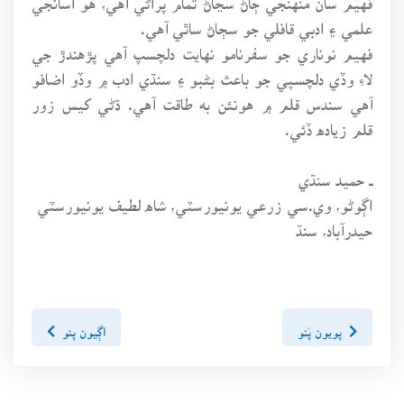
علمي ۽ ادبي قافلي جو سڄاڻ ساٿي آهي.
فهيم نوناري جو سفرنامو نهايت دلچسپ آهي پڙهندڙ جي
لاءِ وڏي دلچسپي جو باعث بڻبو ۽ سنڌي ادب ۾ وڏو اضافو
آهي سندس قلم ۾ هونئن به طاقت آهي. ڌڻي کيس زور
قلم زياده ڏئي.
ــ حميد سنڌي
اڳوڻو، وي.سي زرعي يونيورسٽي، شاه لطيف يونيورسٽي
حيدرآباد، سنڌ
پويون پَنو
اڳيون پنو