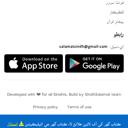
فونٽ سرور
لفظيڪار
پيغامِ قرآن
رابطو
اي-ميل:
salamatsindh@gmail.com
Developed with ❤️ for all Sindhis. Build by
SindhSalamat
team
Privacy policy
Terms of use
ڪتاب گهر کي آف لائين ھلائڻ لاءِ ڪتاب گهر جي ائپليڪيشن
انسٽال