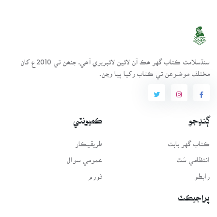
سنڌسلامت ڪتاب گهر ھڪ آن لائين لائبريري آھي، جنھن تي 2010ع کان
مختلف موضوعن تي ڪتاب رکيا پيا وڃن.
ڳنڍجو
ڪميونٽي
ڪتاب گهر بابت
طريقيڪار
انتظامي سَٿ
عمومي سوال
رابطو
فورم
پراجيڪٽ