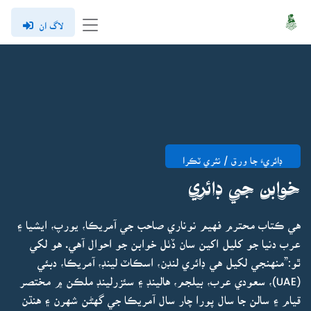
لاگ ان
ڊائريءَ جا ورق / نثري ٽڪرا
خوابن جي ڊائري
هي ڪتاب محترم فهيم نوناري صاحب جي آمريڪا، يورپ، ايشيا ۽
عرب دنيا جو کليل اکين سان ڏٺل خوابن جو احوال آهي. هو لکي
ٿو:”منهنجي لکيل هي ڊائري لنڊن، اسڪاٽ لينڊ، آمريڪا، دبئي
(UAE)، سعودي عرب، بيلجم، هالينڊ ۽ سئزرلينڊ ملڪن ۾ مختصر
قيام ۽ سالن جا سال پورا چار سال آمريڪا جي گهڻن شهرن ۽ هنڌن