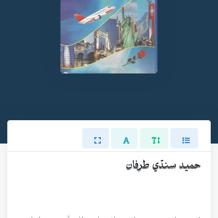
حميد سنڌي طرفان
فهيم سان منهنجي ڄاڻ سڃاڻ تمام پراڻي آهي، هو اسانجي