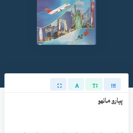
پيارو ماڻهو
اسان جو پيارو فهيم نوناري صاحب جيڪو سادو سٻاجهڙو ۽