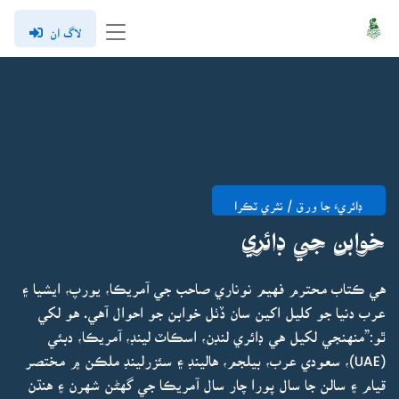
لاگ ان
ڊائريءَ جا ورق / نثري ٽڪرا
خوابن جي ڊائري
هي ڪتاب محترم فهيم نوناري صاحب جي آمريڪا، يورپ، ايشيا ۽
عرب دنيا جو کليل اکين سان ڏٺل خوابن جو احوال آهي. هو لکي
ٿو:”منهنجي لکيل هي ڊائري لنڊن، اسڪاٽ لينڊ، آمريڪا، دبئي
(UAE)، سعودي عرب، بيلجم، هالينڊ ۽ سئزرلينڊ ملڪن ۾ مختصر
قيام ۽ سالن جا سال پورا چار سال آمريڪا جي گهڻن شهرن ۽ هنڌن