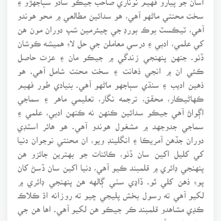
سخت محنتي ماڻهو آهي، هو سدائين مطالعي ۾ محو هوندو
آهي، ٽيڪسٽ بوڪ بورڊ جي چيئرمين شپ دوران مون هن
کي علمي، ادبي ۽ درسي معاملن جي حل لاءِ هميشه ڪوشان
ڏٺو. جنهن پنهنجي زندگي ۾ جيڪو مان ۽ عزت حاصل
ڪئي ان ۾ انجي ذهانت ۽ سخت محنت شامل آهي. هو
ذهين اديب ۽ سنڌي سٻاجهو ماڻهو آهي. بنيادي طور فهيم
ڪهاڻيڪار، محقق، ترجمه نگار، تعليمي ماهر ۽ سماجي
اڳواڻ آهي جيڪو سدائين ڪنهن نه ڪنهن ادبي، علمي ۽
سماجي جدوجهد ۾ مشغول هوندو آهي. هو هائر اسٽڊي
دوران جڏهن آمريڪا ۽ انگلينڊ ويو، ان محنتي نوجوان دنيا
کي کليل اکين سان ڏٺو، ڪائنات جو بهترين جائزو هن
پنهنجي ڊائري ۾ قلمبند ڪيو آهي، دنيا اکين سان ڏسڻ کان
پوءِ ذهن کلي ٿو. ڏاڍي سٺي ڳالهه هن پنهنجي ڊائري ۾
لکيو آهي ته رسول بخش پليجي چيو ته روزانه اڌ ڪلاڪ
ڪڍي مشاهدو قلمبند ڪر جيڪو هن لکيو آهي. اها هن جي
سٺي خوبي آهي.