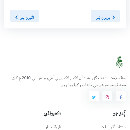
پويون پَنو
اڳيون پنو
سنڌسلامت ڪتاب گهر ھڪ آن لائين لائبريري آھي، جنھن تي 2010ع کان
مختلف موضوعن تي ڪتاب رکيا پيا وڃن.
ڳنڍجو
ڪميونٽي
ڪتاب گهر بابت
طريقيڪار