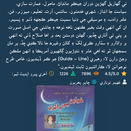
تي گهاريل گهڙين دوران جيڪو مانڊاڻ، ماحول، عمارت سازي،
سياست جا انداز، شهري خدمتون، سائنس، آرٽ، تعليم، ميوزم، فن،
علم وادب، ۽ موسيقي جي دنيا سميت جيڪو ڪجهه ڏٺم ۽ پَسيم،
ان کي انهي وقت بغير ڪنهن ٺاهه ٺوهه ۽ چاشني جي اصل صورت
۾ پني تي اُتاري ڇڏيو، گهڻن دوستن بعد ۾ اها صلاح ڏني ته انهي
۾ واڌارو ۽ سڌارو ڪري لِکُ ۽ کاڌن وغيره جا نالا ڪڍي ڇڏ، پر مان
سمجهان ٿو ته اهي عام ۽ ننڍڙيون ڳالهيون آمريڪا ۽ انهن ملڪن
وڃڻ وارن لاءِ رهبري (Guide - Line) جو ڪم ڏينديون، خاص طرح
نوجوانن لاءِ ڪارائتيون ثابت ٿينديون.“
4.5/5.0
7896
1226
آخري ڀيرو اپڊيٽ ٿيو:
فهيم نوناري
ڇاپو پھريون