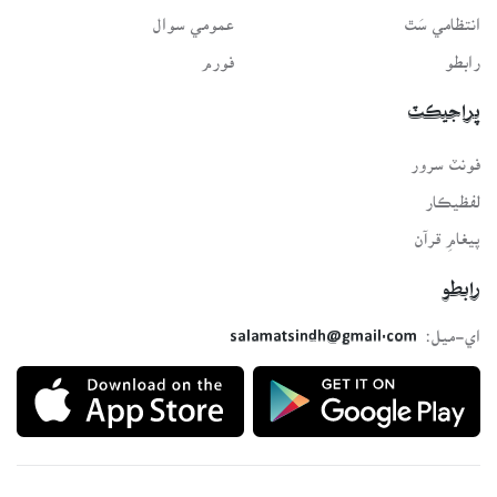
انتظامي سَٿ
عمومي سوال
رابطو
فورم
پراجيڪٽ
فونٽ سرور
لفظيڪار
پيغامِ قرآن
رابطو
اي-ميل:
salamatsindh@gmail.com