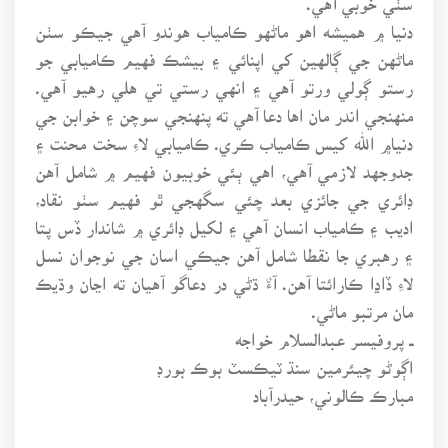
دنيا ۾ هميشه اهو ماڻهو ڪامياب هوندو آهي جيڪو سٺن
ماڻهن جي ڳالهين کي اپنائي ۽ بيشڪ فهيم ڪاميابي جو
رستو ڳولي ورتو آهي ۽ انهي رستي تي هلي رهيو آهي.
منهنجي اندر مان اها دعا آهي ته پنهنجي سوچن ۽ خوابن جي
دنيا۾ الله کيس ڪامياب ڪري. ڪاميابي لاءِ سخت محنت ۽
جدوجهد لازمي آهي، اهي ٻئي خوبيون فهيم ۾ شامل آهن
ڊائري جي جائزي بعد چئي سگهجي ٿو فهيم سٺو نقاد،
اديب ۽ ڪامياب انسان آهي ۽ لکيل ڊائري ۾ شاندار ڏس پتا
۽ رهبري جا نقطا شامل آهن جيڪي اسان جي نوجوان نسل
لاءِ ڏاڍا ڪارائتا آهن. آءٌ ڌڻي در دعاگو آهيان ته اڃان وڌيڪ
مان مرتبو ماڻي.
ــ پروفيسر عبدالسلام خواجه
اڳوڻو چيئرمين سنڌ ٽيڪسٽ بوڪ بورڊ
مبارڪ ڪالوني، حيدرآباد