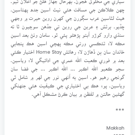
ڇهن ڪلاڪن جي مسافت هئي نيٺ اسين جده پهتاسين.
هيٺ لٿاسين عرب سڳورن جي کهرن روين حيرت ۾ وجهي
ڇڏيو. برٽش ۽ عربن جي روين تي جڏهن سوچيون ٿا ته
سنڌي وارو کوڙو اُبتو پڙهڻو پئي ٿو. سامان وٺڻ بعد اسين
مڪه لاءِ ٽئڪسي ورتي مڪه پهچي اسين هڪ پنجابي
خاندان سان ٻن ڏهاڙن لاءِ رهائش Home Stay اختيار ڪئي
بعد ۾ فوري ڪعبت الله عمري جي ادائيگي لاءِ وياسين.
سڄو ڪعبو الله اڪبر ... الله اڪبر ... جي فضا سان
گونجي رهيو هو. اسين به اُنهي نور جي لهر ۾ شامل ٿي
وياسين. پوءِ هڪ بي اختياري جي ڪيفيت هئي جنهنکي
گهڻين حالتن ۾ لفظن ۾ بيان ڪرڻ مشڪل آهي.
***
Makkah
1995