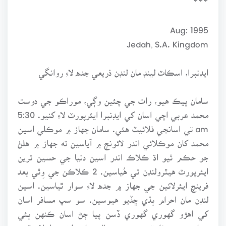
Aug: 1995
Jedah, S.A. Kingdom
ايڊنبرا، اسڪاٽ لينڊ مان لنڊن ذريعي جده لاءِ روانگي
سامان پيڪ هيو، رات جي چئين وڳي، موراڪو جي دوست
محمد عربي اچي اسان کي ايڊنبرا ايئرپورٽ لاءِ کنيو. 5:30
am تي اسانجي فلائيٽ هئي. سامان جهاز ۾ موڪلي اسين
محمد کان موڪلائي اندر لائونچ ۾ آياسين ته جهاز ۾ هلڻ
جو حڪم ٿيو اڌ ڪلاڪ اندر اسين دنيا جي حسين ترين
ايئرپورٽ هيٿرولنڊن تي هُياسين. 2 ڪلاڪن جي وِٿي بعد
فرينچ ايئرلائين جي جهاز ۾ جده لاءِ سوار ٿياسين. اسين
لنڊن مان احرام ٻڌي ڇڏيو هيوسين. سو سڀ مسافر اسان
کي اهڙو گهوري گهوري ڏسن پيا ڄڻ اسان ڪنهن ٻئي
سياري جي مخلوق هجون. بهرحال جهاز هلڻ جو اعلان ٿيو.