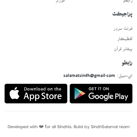
پراجيڪٽ
فونٽ سرور
لفظيڪار
پيغامِ قرآن
رابطو
اي-ميل:
salamatsindh@gmail.com
Developed with ❤️ for all Sindhis. Build by
SindhSalamat
team