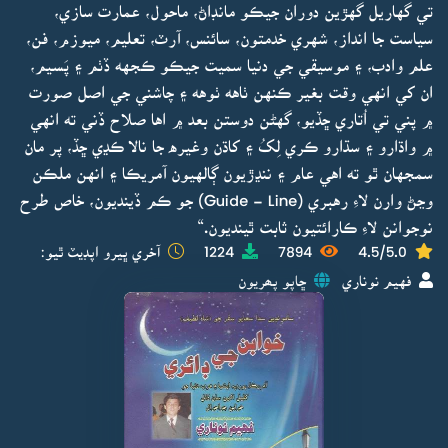
تي گهاريل گهڙين دوران جيڪو مانڊاڻ، ماحول، عمارت سازي،
سياست جا انداز، شهري خدمتون، سائنس، آرٽ، تعليم، ميوزم، فن،
علم وادب، ۽ موسيقي جي دنيا سميت جيڪو ڪجهه ڏٺم ۽ پَسيم،
ان کي انهي وقت بغير ڪنهن ٺاهه ٺوهه ۽ چاشني جي اصل صورت
۾ پني تي اُتاري ڇڏيو، گهڻن دوستن بعد ۾ اها صلاح ڏني ته انهي
۾ واڌارو ۽ سڌارو ڪري لِکُ ۽ کاڌن وغيره جا نالا ڪڍي ڇڏ، پر مان
سمجهان ٿو ته اهي عام ۽ ننڍڙيون ڳالهيون آمريڪا ۽ انهن ملڪن
وڃڻ وارن لاءِ رهبري (Guide - Line) جو ڪم ڏينديون، خاص طرح
نوجوانن لاءِ ڪارائتيون ثابت ٿينديون.“
4.5/5.0
7894
1224
آخري ڀيرو اپڊيٽ ٿيو:
فهيم نوناري
ڇاپو پھريون