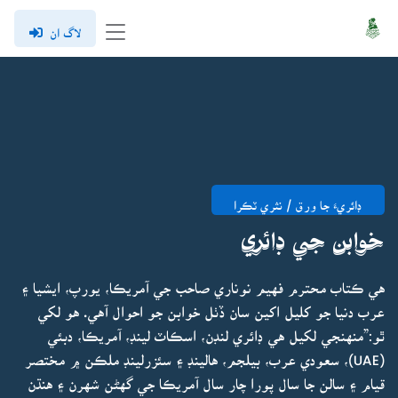
لاگ ان
ڊائريءَ جا ورق / نثري ٽڪرا
خوابن جي ڊائري
هي ڪتاب محترم فهيم نوناري صاحب جي آمريڪا، يورپ، ايشيا ۽
عرب دنيا جو کليل اکين سان ڏٺل خوابن جو احوال آهي. هو لکي
ٿو:”منهنجي لکيل هي ڊائري لنڊن، اسڪاٽ لينڊ، آمريڪا، دبئي
(UAE)، سعودي عرب، بيلجم، هالينڊ ۽ سئزرلينڊ ملڪن ۾ مختصر
قيام ۽ سالن جا سال پورا چار سال آمريڪا جي گهڻن شهرن ۽ هنڌن