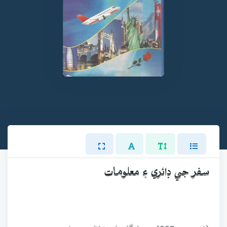
سفر جي ڊائري ۽ معلومات
(فيبروري 1995ع ۾ انگلنڊ اسڪاٽلينڊ پهتاسين ته منهنجي