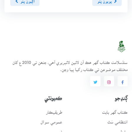
سنڌسلامت ڪتاب گهر ھڪ آن لائين لائبريري آھي، جنھن تي 2010ع کان
مختلف موضوعن تي ڪتاب رکيا پيا وڃن.
ڳنڍجو
ڪميونٽي
ڪتاب گهر بابت
طريقيڪار
انتظامي سَٿ
عمومي سوال
رابطو
فورم