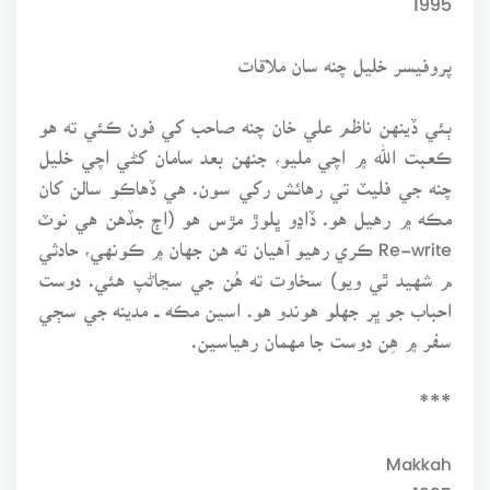
پروفيسر خليل چنه سان ملاقات
ٻئي ڏينهن ناظم علي خان چنه صاحب کي فون ڪئي ته هو
ڪعبت الله ۾ اچي مليو، جنهن بعد سامان کڻي اچي خليل
چنه جي فليٽ تي رهائش رکي سون. هي ڏهاڪو سالن کان
مڪه ۾ رهيل هو. ڏاڍو ڀلوڙ مڙس هو (اڄ جڏهن هي نوٽ
Re-write ڪري رهيو آهيان ته هن جهان ۾ ڪونهي، حادثي
م شهيد ٿي ويو) سخاوت ته هُن جي سڃاڻپ هئي. دوست
احباب جو ڀر جهلو هوندو هو. اسين مڪه ــ مدينه جي سڄي
سفر ۾ هِن دوست جا مهمان رهياسين.
***
Makkah
1995