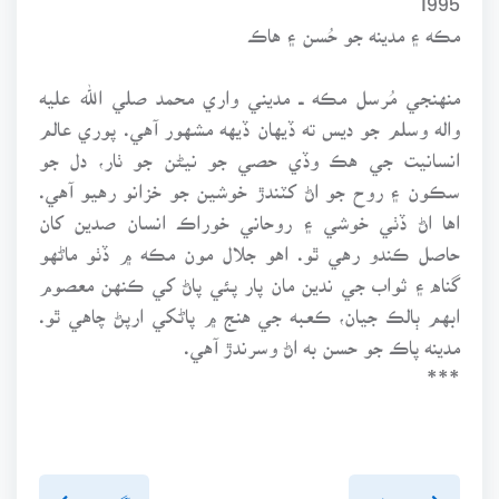
مڪه ۽ مدينه جو حُسن ۽ هاڪ
منهنجي مُرسل مڪه ــ مديني واري محمد صلي الله عليه
واله وسلم جو ديس ته ڏيهان ڏيهه مشهور آهي. پوري عالم
انسانيت جي هڪ وڏي حصي جو نيڻن جو ٺار، دل جو
سڪون ۽ روح جو اڻ کٽندڙ خوشين جو خزانو رهيو آهي.
اها اڻ ڏٺي خوشي ۽ روحاني خوراڪ انسان صدين کان
حاصل ڪندو رهي ٿو. اهو جلال مون مڪه ۾ ڏٺو ماڻهو
گناه ۽ ثواب جي ندين مان پار پئي پاڻ کي ڪنهن معصوم
ابهم ٻالڪ جيان، ڪعبه جي هنج ۾ پاڻکي ارپڻ چاهي ٿو.
مدينه پاڪ جو حسن به اڻ وسرندڙ آهي.
***
پويون پَنو
اڳيون پنو