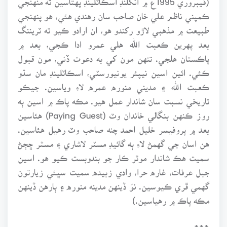
ڪمپني ناظم علي خان صاحب سان رهندي هئي، هو پنهنجي
طبيعت ۾ مذهبي لاڙو رکندو هو، ان ارادو ڪيو ته ٽريننگ
بعد پهرين ڪعبت الله هلي عمرو ادا ڪجي، بعد ۾
پاڪستان هلجي. تنهن مون کي به دعوت ڏني، مون قبول
ڪئي. ائين اسين نيپئر يونيورسٽي، اسڪاٽلينڊ مان سڌو
ڪعبت الله ۽ مديني منوره عمره لاءِ وياسين. جيڪو
تاريخي نسبت سان شاندار عمل هيو. مڪه پاڪ ۾ اسين ٻه
روز ڪنهن بنگالي خاندان وٽ (Paying Guest) هئاسين
بعد ۾ پروفيسر خليل احمد چنه صاحب وٽ رهيل هئاسين.
هن اسان جي گهمڻ لاءِ ٻه گائيڊ مسٽر لاشاري ۽ مسٽر ڇڄڻ
سميت هڪ شاندار موٽر ڪار جو بندوبست ڪيو هو. اسين
جبل عرفات، غاره حرا، وادي زبيده سميت سڀئي زيارتون
گهمي ڦري ڪيوسين. نوَ ڏينهن مدينه منوره ۽ ٻارهن ڏينهن
مڪه پاڪ ۾ رهياسين.)
***