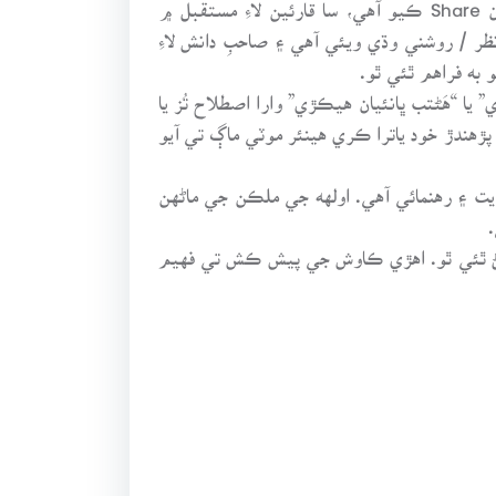
فاضل مصنف اولهه جي ملڪن ۽ ماڻهن جي متعلق جيڪا معلومات، ذاتي تجربات ۽ مشاهدن کي جنهن سچائيءَ سان Share ڪيو آهي، سا قارئين لاءِ مستقبل ۾
نظر / روشني وڌي ويئي آهي ۽ صاحبِ دانش لاءِ
ا “هَڻتب ڀانئيان هيڪڙي” وارا اصطلاح تُز يا
 پڙهندڙ خود ياترا ڪري هينئر موٽي ماڳ تي آيو
يت ۽ رهنمائي آهي. اولهه جي ملڪن جي ماڻهن
و پڻ ٿئي ٿو. اهڙي ڪاوش جي پيش ڪش تي فهيم