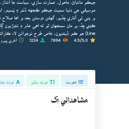
جيڪو مانڊاڻ، ماحول، عمارت سازي، سياست جا انداز،
موسيقي جي دنيا سميت جيڪو ڪجهه ڏٺم ۽ پَسيم، ان
۾ پني تي اُتاري ڇڏيو، گهڻن دوستن بعد ۾ اها صلاح ڏن
Line) جو ڪم ڏينديون، خاص طرح نوجوانن لاءِ ڪارائتيون ثابت ٿينديون.“
4.5/5.0
7894
1224
آخري ڀيرو 
فھرست
فونٽ سائيز
فونٽ مٽاي
مشاهداتي اک