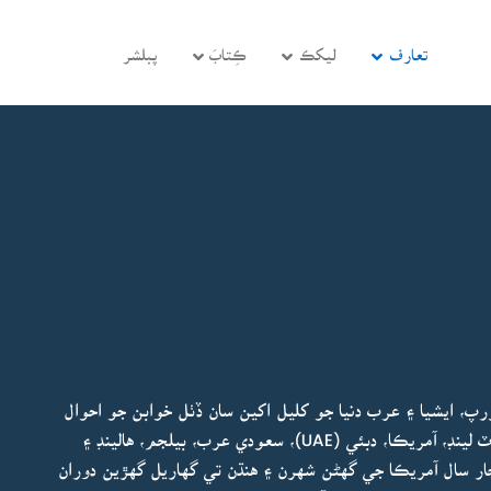
تعارف
ليکڪ
ڪِتابَ
پبلشر
، ايشيا ۽ عرب دنيا جو کليل اکين سان ڏٺل خوابن جو احوال
آهي. هو لکي ٿو:”منهنجي لکيل هي ڊائري لنڊن، اسڪاٽ لينڊ، آمريڪا، دبئي (UAE)، سعودي عرب، بيلجم، هالينڊ ۽
ار سال آمريڪا جي گهڻن شهرن ۽ هنڌن تي گهاريل گهڙين دوران