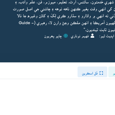
 شهري خدمتون، سائنس، آرٽ، تعليم، ميوزم، فن، علم وادب، ۽
 کي انهي وقت بغير ڪنهن ٺاهه ٺوهه ۽ چاشني جي اصل صورت
ي ته انهي ۾ واڌارو ۽ سڌارو ڪري لِکُ ۽ کاڌن وغيره جا نالا
ڪڍي ڇڏ، پر مان سمجهان ٿو ته اهي عام ۽ ننڍڙيون ڳالهيون آمريڪا ۽ انهن ملڪن وڃڻ وارن لاءِ رهبري (Guide -
اپڊيٽ ٿيو:
فهيم نوناري
ڇاپو پھريون
و
فُل اسڪرين