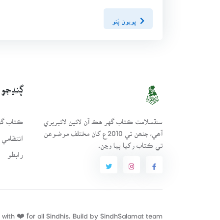
پويون پَنو
ڳنڍجو
سنڌسلامت ڪتاب گهر ھڪ آن لائين لائبريري
ڪتاب گهر
آھي، جنھن تي 2010ع کان مختلف موضوعن
انتظامي 
تي ڪتاب رکيا پيا وڃن.
رابطو
with ❤️ for all Sindhis. Build by
SindhSalamat
team