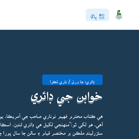
ڀاڱا
ڊائريءَ جا ورق / نثري ٽڪرا
خوابن جي ڊائري
هي ڪتاب محترم فهيم نوناري صاحب جي آمريڪا، يورپ
سئزرلينڊ ملڪن ۾ مختصر قيام ۽ سالن جا سال پورا چ