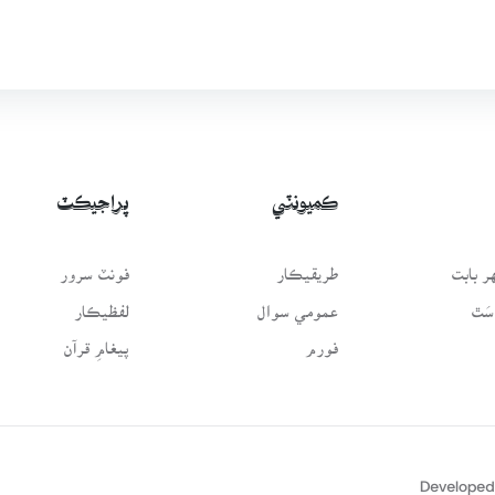
ڪميونٽي
پراجيڪٽ
 بابت
طريقيڪار
فونٽ سرور
سَٿ
عمومي سوال
لفظيڪار
فورم
پيغامِ قرآن
Developed 