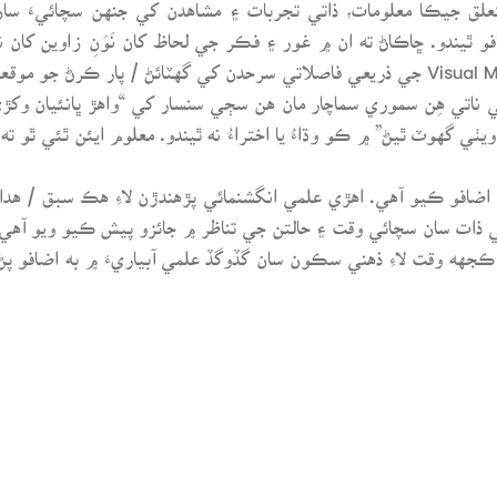
و ٿيندو. ڇاڪاڻ ته ان ۾ غور ۽ فڪر جي لحاظ کان نَوَنِ زاوين کان 
 ناتي هِن سموري سماچار مان هن سڄي سنسار کي “واهڙ ڀانئيان وکڙي” ي
ٺي گهوٽ ٿيڻ” ۾ ڪو وڌاءُ يا اختراءُ نه ٿيندو. معلوم ايئن ٿئي ٿو ته
ضافو ڪيو آهي. اهڙي علمي انگشنمائي پڙهندڙن لاءِ هڪ سبق / هدا
ي ذات سان سچائي وقت ۽ حالتن جي تناظر ۾ جائزو پيش ڪيو ويو آهي.
ءِ ڪجهه وقت لاءِ ذهني سڪون سان گڏوگڏ علمي آبياريءَ ۾ به اضاف