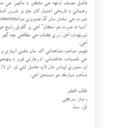
رهنمائي ۽ تاريخي اعتبار کان ڄاڻ ۾ ضرور اضاف
عبرت جي سامان سان گڏ تصويري موادVisual Materials جي ذريعي فاصلاتي سرحدن کي گهٽائڻ / پار ڪرڻ جو موقعو به فراهم ٿئي ٿو.
“دنيا ته عبرت جو مڪان” آهي پر گلوبل وليج جي
تيربَهَدف آهن. وري ڪتاب جي مطالعي بعد گهر وي
آهي.
فهيم صاحب مشاهداتي اک سان علمي آبياري ۾ ا
جي نفسيات، جانفشاني، اورچارئي قوم ۽ پنهنج
ان سموري اڀياس مان لاڀ حاصل ٿئي ٿو، ان لا
صاحب مبارڪ جو مستحق آهي.
طالب العلم
ــ نياز سرڪي
ٺُل، سنڌ