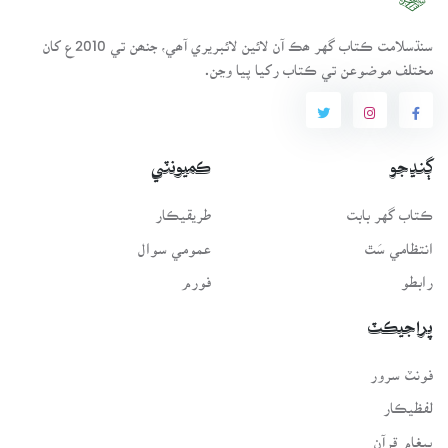
سنڌسلامت ڪتاب گهر ھڪ آن لائين لائبريري آھي، جنھن تي 2010ع کان
مختلف موضوعن تي ڪتاب رکيا پيا وڃن.
ڳنڍجو
ڪميونٽي
ڪتاب گهر بابت
طريقيڪار
انتظامي سَٿ
عمومي سوال
رابطو
فورم
پراجيڪٽ
فونٽ سرور
لفظيڪار
پيغامِ قرآن