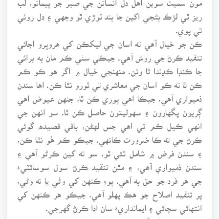
ريز ٿي لڙڪ بڻجي اکين جا بند ٽوڙي ٿو وجهي ۽ دل روئي
ٿي پوي.
ڪن جو خيال آهي ته اسان جي ليکڪن کي هروڀرو اجائي
تنقيد ڪرڻ جي روش آهي. جيڪي سٺي ڪم مان به برائي
جا ڪنڊا ڪڍندا ٿا وتن. منهنجي خيال ۾ اگر هو ڪو ڪم
ڪن ٿا ته ڪو اسان جي معاشري تي ٿورو نٿا ڪن. اها سندن
ذميواري آهي، جيڪا اهي پوري ڪن ٿا، جنهن عيوض اهي
ڳريون پگهارون ۽ سهوليتون حاصل ڪن ٿا. سو انهن جي
انهي ڪيل ڪم تي اهي جس لهڻن، باقي قصيده گوئي
ڪرڻ جي ته ڪا ضرورت ڪانهي. جيڪو ڪم هُو نٿا ڪن،
۽ سندن فرض ۾ شامل ٿئي ٿو، سو ته کين ڪرڻو آهي ۽
سندن ذميواري آهي، ۽ مٿن تنقيد ڪرڻ سول سوسائٽيءَ
جي هر فرد جو حق به آهي. پوءِ ڪنهن کي وڻي يا نه وڻي،
پر تنقيد اصلاح جو هڪ پهلو آهي، جيڪو هر ڪنهن کي
انتهائي سچائي ۽ ايمانداريءَ سان ادا ڪرڻ گهرجي.
ٿر ۾ هڪ چوڻي آهي ته: