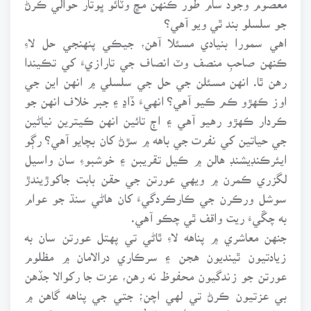
جو سلسلو بند ٿي ويو آهي؟
اهي سمورا بنيادي مسئلا آهن، جيڪي پنهنجي حل لاءِ
ڪنهن صاحبِ منصف وٽ انصاف جي تارازيءَ کي تڪيندا
رهن ٿا. انهن مسئلن جي حل جي سلسلي ۾ انهن اين جي
اوز ڪهڙو ڪم ڪيو آهي؟ انهيءَ ڏاڍ ۽ جبر خلاف انهن جو
ڪردار ڪهڙو رهيو آهي ۽ اڄ تائين انهن ڪيترين نياڻين
جي حياتين کي نفرت جي باهه ۾ سڙڻ کان بچايو آهي؟ رڳو
ايئرڪنڊيشنڊ هالن ۾ ڪيل تقريبن ۽ خوشبوءِ سان واسيل
لگزري ڪمرن ۾ ويهي عورتن جي حقن بابت جاکوڙيندڙ
سوشل ورڪرن جي ڪارڪردگيءَ کان هاڻي سنڌ جو عوام
به چڱيءَ ريت واقف ٿي چڪو آهي.
جنهن معاشري ۾ پناهه لاءِ ٿاڻي تي پهتل عورتن سان به
زيادتيون ٿينديون هجن ۽ سرڪاري درالامان ۾ مظلوم
عورتن جو زندگيون محفوظ نه رهن، عزت جا رکوالا جڏهن
بي عزتيون ڪرڻ تي لهي اچن؛ جتي جي پناهه گاهن ۾
حياتين جي حُسن جو ‘تين وال’ ٿئي؛ جتي عزت، نفس ۽