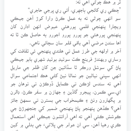
”جِڪي رِي کائجي ٻاجهِري، اُئي رِي ڀرجي حاجري“
سو انهي چوڻي ته به عمل ڪرڻ وارا کوڙ آهن جيڪي
ويچارا پنهنجي قلمي پورهئي عيوض انهن ادارن کان
پنهنجي پورهئي جو پورو پورو اجورو به حاصل ڪن ٿا ته
اها سندن مرضي آهي باقي قلم سان سچائي ناهي.
آخر ۾ اولهه جي طرز عمل تي هلندي پنهنجي ئي ثقافت کي
وساري ويهندڙ فرينچ ڪٽ سوٽيڊ بوٽيڊ شهري بابو جيڪي
پاڻ کي سوشل ورڪر ٿا سڏائين جن کان ظلم جي ماريل
انهي سڀني نياڻين جو نماڻا نيڻ کڻي هڪ اجتماعي سوال
آهي ته سندس لڙڪن تي ڪمايل ڏوڪڙن تي توهان جو
اي.سي ڪمرن، پيجرو گاڏين ۽ جهازن ۾ سفر ڪرڻ، ڊالرن
۾ پگهارون وٺڻ ۽ ڪيمخواب جي بسترن تي سمهڻ جائز
آهي؟ ڪڏهن پنهنجو پاڻ پنهنجي ضمير کي جنجهوڙڻ جي
ڪوشش ڪئي آهي ته اهي آرائشون جيڪي اهي استعمال
ڪري رهيا آهن، سي ان عوام جي ڀلائيءَ جي بدلي ۾ کين
ملن ٿيون، پر اهو عوام سدائين ظلم جي ٽياس تي ٽنگيل