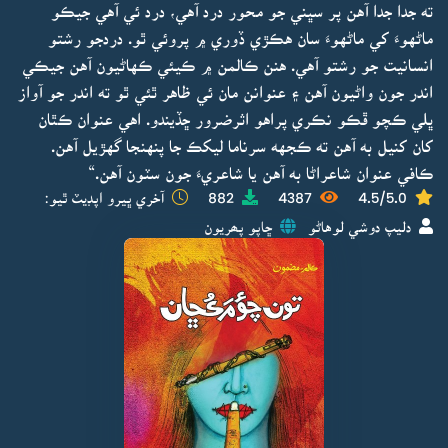
ته جدا جدا آهن پر سڀني جو محور درد آهي، درد ئي آهي جيڪو
ماڻهوءَ کي ماڻهوءَ سان هڪڙي ڏوري ۾ پروئي ٿو. دردجو رشتو
انسانيت جو رشتو آهي. هنن ڪالمن ۾ ڪيئي ڪهاڻيون آهن جيڪي
اندر جون واڻيون آهن ۽ عنوانن مان ئي ظاهر ٿئي ٿو ته اندر جو آواز
ڀلي ڪچو ڦڪو نڪري پراهو اثرضرور ڇڏيندو. اهي عنوان ڪٿان
کان کنيل به آهن ته ڪجهه سرناما ليکڪ جا پنهنجا گهڙيل آهن.
ڪافي عنوان شاعراڻا به آهن يا شاعريءَ جون سٽون آهن.“
4.5/5.0
4387
882
آخري ڀيرو اپڊيٽ ٿيو:
دليپ دوشي لوهاڻو
ڇاپو پھريون