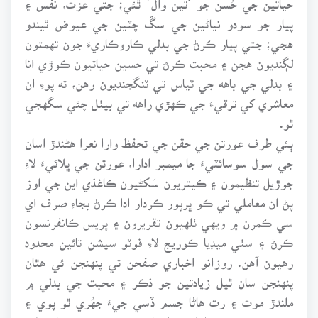
پيار جو سودو نياڻين جي سڱ چٽين جي عيوض ٿيندو
هجي؛ جتي پيار ڪرڻ جي بدلي ڪاروڪاريءَ جون تهمتون
لڳنديون هجن ۽ محبت ڪرڻ تي حسين حياتيون ڪوڙي انا
۽ بدلي جي باهه جي ٽياس تي ٽنگجنديون رهن، ته پوءِ ان
معاشري کي ترقيءَ جي ڪهڙي راهه تي بيٺل چئي سگهجي
ٿو.
ٻئي طرف عورتن جي حقن جي تحفظ وارا نعرا هڻندڙ اسان
جي سول سوسائٽيءَ جا ميمبر ادارا، عورتن جي ڀلائيءَ لاءِ
جوڙيل تنظيمون ۽ ڪيتريون سَکڻيون ڪاغذي اين جي اوز
پڻ ان معاملي تي ڪو ڀرپور ڪردار ادا ڪرڻ بجاءِ صرف اي
سي ڪمرن ۾ ويهي ٺلهيون تقريرون ۽ پريس ڪانفرنسون
ڪرڻ ۽ سٺي ميڊيا ڪوريج لاءِ فوٽو سيشن تائين محدود
رهيون آهن. روزانو اخباري صفحن تي پنهنجن ئي هٿان
پنهنجن سان ٿيل زيادتين جو ذڪر ۽ محبت جي بدلي ۾
ملندڙ موت ۽ رت هاڻا جسم ڏسي جيءَ جهُري ٿو پوي ۽
مون سميت سوين اهل دل انسانن جي صبر جو پيمانو، لب