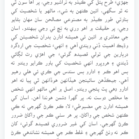
نه ٿو سگهي، ائين ڪنهن به شيءِ، ماڻهو يا شخصيت کي
بناوٽي طور ڪيڏو به مصنوعي مصالحن سان مهان بڻايو
وڃي، پر حقيقت ۾ اهو وري به تِڇ ئي وڃي بيهندو. اسان
جي معاشري ۾ ائين ئي هميشه ادارن بدران شخصيتن کي
وڌيڪ اهميت ڏني ويندي آهي ۽ انهيءَ شخصيت جي اردگرد
درٻارين جي ٽولي قصيده گوئيءَ جي اهڙي رٽ لڳائي
ڏيندي ۽ هروڀرو انهي شخصيت کي باور ڪرايو ويندو ته
بس اهو ڪم ۽ ادارو بس سندس جي ڪري ئي هلي رهيو
آهي. جيڪڏهن سائينجن هيڏانهن هوڏانهن ٿي پيا ته اهو
ادارو ڊهي پٽ پئجي ويندو. اصل ۾ اهي ماڻهو انهي شخص
جا مخلص دوست نه، پر گهرا دشمن هوندا آهن. اسان کي
هميشه ادارن جي مضبوطيءَ لاءِ ڪم ڪرڻ گهرجي نه ڪي
ڪنهن شخص جي واکاڻ. پر هر سٺي ڪم جي واکاڻ ضرور
ڪرڻ گهرجي. اسان کي غير ضروري قصيده گوئيءَ کان
ڪم نه وٺڻ گهرجي ۽ غلط ڪم جي هميشه نشاندهي ڪرڻ
پنهنجو فرض ڄاڻجي. تنقيد ڪرڻ گهرجي. اها هڪ اصلاح