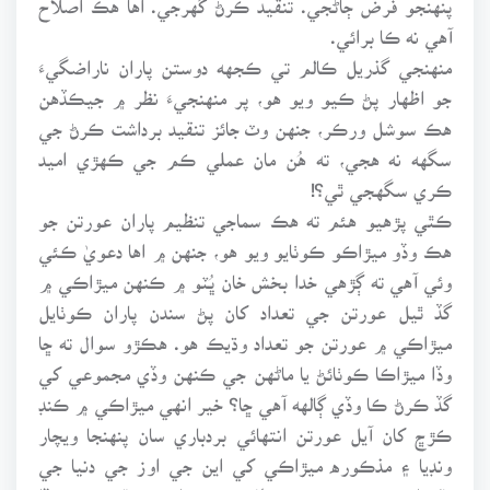
آهي نه ڪا برائي.
منهنجي گذريل ڪالم تي ڪجهه دوستن پاران ناراضگيءَ
جو اظهار پڻ ڪيو ويو هو، پر منهنجيءَ نظر ۾ جيڪڏهن
هڪ سوشل ورڪر، جنهن وٽ جائز تنقيد برداشت ڪرڻ جي
سگهه نه هجي، ته هُن مان عملي ڪم جي ڪهڙي اميد
ڪري سگهجي ٿي؟!
ڪٿي پڙهيو هئم ته هڪ سماجي تنظيم پاران عورتن جو
هڪ وڏو ميڙاڪو ڪوٺايو ويو هو، جنهن ۾ اها دعويٰ ڪئي
وئي آهي ته ڳڙهي خدا بخش خان ڀُٽو ۾ ڪنهن ميڙاڪي ۾
گڏ ٿيل عورتن جي تعداد کان پڻ سندن پاران ڪوٺايل
ميڙاڪي ۾ عورتن جو تعداد وڌيڪ هو. هڪڙو سوال ته ڇا
وڏا ميڙاڪا ڪوٺائڻ يا ماڻهن جي ڪنهن وڏي مجموعي کي
گڏ ڪرڻ ڪا وڏي ڳالهه آهي ڇا؟ خير انهي ميڙاڪي ۾ ڪنڊ
ڪڙڇ کان آيل عورتن انتهائي بردباري سان پنهنجا ويچار
ونڊيا ۽ مذڪوره ميڙاڪي کي اين جي اوز جي دنيا جي
ناليوارين شخصيتن پڻ خطاب ڪيو. انهيءَ تقريب ۾ وڏا