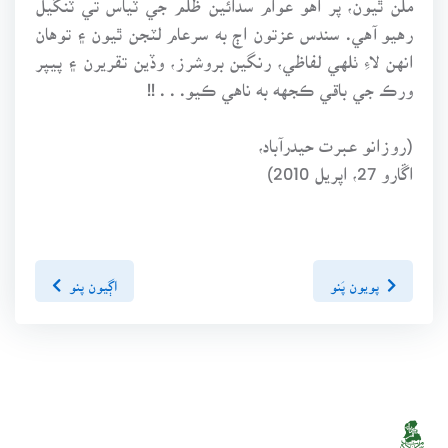
رهيو آهي. سندس عزتون اڄ به سرعام لٽجن ٿيون ۽ توهان
انهن لاءِ ٺلهي لفاظي، رنگين بروشرز، وڏين تقريرن ۽ پيپر
ورڪ جي باقي ڪجهه به ناهي ڪيو. . . !!
(روزانو عبرت حيدرآباد،
اڱارو 27، اپريل 2010)
پويون پَنو
اڳيون پنو