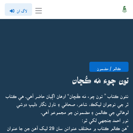
لاگ ان
ڪالم / مضمون
تون چوء مَه ڪُڇان
نئون ڪتاب ” تون چوء مَه ڪُڇان“ اوهان اڳيان حاضر آهي. هي ڪتاب
ٿر جي نوجوان ليکڪ، شاعر، صحافي ۽ ناول نگار دليپ دوشي
لوهاڻي جي ڪالمن ۽ مضمونن جو مجموعو آهي.
نور احمد جنجهي لکي ٿو:
”هن ڪالم ڪتاب ۾ مختلف عنوانن سان 29 ليک آهن جن جا عنوان