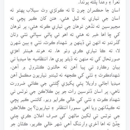
اسان جا حڪمران چون ٿا ته ڪوٽڙي وٽ سيلاب پهتو ته
اسان جي تياري نه ٿيل هئي، هنن کان ڪير پڇي ته
مڃيوسين ته تڏهن توهان جي تياري ڪونه هئي، پر توهان
کي ڇا اها خبر نه هئي ته اهو ئي پاڻي سڀاڻي ٺٽي وٽان
گذرندو ته انهن ئي ڏينهن ۾ شهداد ڪوٽ، ٺٽي ۽ ٻين شهرن
لاءِ ته ڪا تياري ڪري وٺو ها، ته هوند هينئر اهڙي
صورتحال کي ته منهن نه ڏيڻو پوي ها. انتظاميه جا ميڊيا تي
بيان رڪارڊ تي پيا آهن ته حالتون ڪنٽرول ۾ آهن،
شهدادڪوٽ ۽ ٺٽي کي ڪجهه نه ٿيندو تياريون مڪمل آهن
ميڊيا اجائي واويلا پئي پکيڙي ڳڻتي جي ڪائي ضرورت
ناهي، پر اسان ڏٺوسين رات جو ٻن ڪلاڪن جي نوٽس تي
شهداد ڪوٽ ۽ ٺٽي کي خالي ڪرايو ويو، کائنس ڪير پڇي
ته ڪيڏانهن ويا اهي سمورا انتظام ۽ تياريون؟ ٻن ڪلاڪن
جي نوٽس تي لکين ماڻهن کي صرف اعلان ڪري چئي
ڇڏڻ ته اها آخري وارننگ آهي شهر خالي ڪريو، ڪٿان جو
قانون آهي؟ ڪو سندن والي واهر به نه هو، نه ڪا انتظاميه