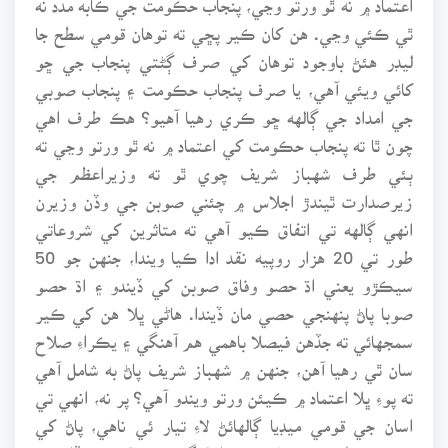
ٿي ڪئي وڃي. هن کان ڪير پڇي ته توهان قومي سطح جا
ليڊر هئڻ باوجود توهان کي صرف ڳڻتي پنجاب جي ڇو
کائي ويئي آهي، يا صرف پنجاب حڪومت ۽ پنجاب صوبي
جي امداد جي ڳالهه ڇو ڪري رهيا آهيو؟ هڪ طرف اهي
چون ٿا ته پنجاب حڪومت کي اعتماد ۾ نه ٿو ورتو وڃي ته
ٻئي طرف شهباز شريف چوي ٿو ته وزيراعظم جي
زيرصدارت ٿيندڙ اجلاس ۾ چئني صوبن جي وڏن وزيرن
انهي ڳالهه تي اتفاق ڪيو آهي ته متاثرين کي شروعاتي
طور تي 20 هزار روپيه نقد ادا ڪيا ويندا، جنهن جو 50
سيڪڙو يعني اڌ حصو وفاق صوبن کي ڏيندو ۽ اڌ حصو
صوبا پاڻ پنهنجي حصي مان ڏيندا. هاڻي ڀلا هن کي ڪير
سمجهائي ته جڏهن فيصلا باهمي هم آهنگي ۽ يڪراءِ صلاح
سان ٿي رهيا آهن، جنهن ۾ شهباز شريف پاڻ به شامل آهي
ته پوءِ ڀلا اعتماد ۾ ڪيئن ورتو ويندو آهي؟ پر نه، انهي تي
اسان جي قومي ميڊيا ڳالهائڻ لاءِ تيار ئي ناهي، پاڻ کي
قومي سطح جي پارٽي نوازليگ جي ليڊر سڏائيندڙ