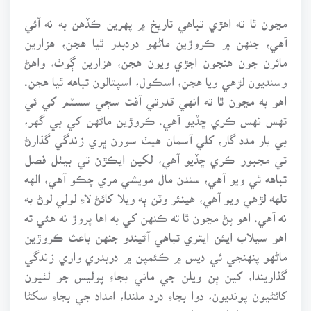
مڃون ٿا ته اهڙي تباهي تاريخ ۾ پهرين ڪڏهن به نه آئي
آهي، جنهن ۾ ڪروڙين ماڻهو دردبدر ٿيا هجن، هزارين
مائرن جون هنجون اجڙي ويون هجن، هزارين ڳوٺ، واهڻ
وسنديون لڙهي ويا هجن، اسڪول، اسپتالون تباهه ٿيا هجن.
اهو به مڃون ٿا ته انهي قدرتي آفت سڄي سسٽم کي ئي
تهس نهس ڪري ڇڏيو آهي. ڪروڙين ماڻهن کي بي گهر،
بي يار مدد گار، کلي آسمان هيٺ سورن ڀري زندگي گذارڻ
تي مجبور ڪري ڇڏيو آهي، لکين ايڪڙن تي بيٺل فصل
تباهه ٿي ويو آهي، سندن مال مويشي مري چڪو آهي، الهه
تلهه لڙهي ويو آهي، هينئر وٽن ٻه ويلا کائڻ لاءِ لولي لوڻ به
نه آهي. اهو پڻ مڃون ٿا ته ڪنهن کي به اها پروڙ نه هئي ته
اهو سيلاب ايئن ايتري تباهي آڻيندو جنهن باعث ڪروڙين
ماڻهو پنهنجي ئي ديس ۾ ڪئمپن ۾ دربدري واري زندگي
گذاريندا، کين ٻن ويلن جي ماني بجاءِ پوليس جو لٺيون
کائڻيون پونديون، دوا بجاءِ درد ملندا، امداد جي بجاءِ سکڻا
نعرا ۽ وعدا پلئه پوندا.