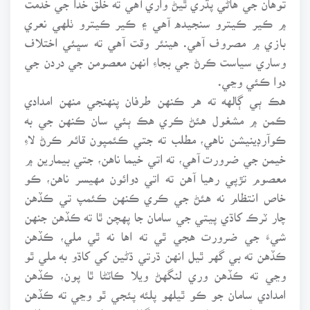
۾ ڪير ڪيترو سنجيده آهي ۽ ڪير ڪيترو ٺلهي نعري
بازي ۾ مصروف آهي. هينئر وقت آهي ته سڀئي اختلاف
وساري سياست ڪرڻ جي بجاءِ انهن معصومن جي دردن جي
دوا ڪئي وڃي.
هڪ ٻي ڳالهه ته هر ڪنهن طرفان پنهنجي منهن امدادي
ڪمن ۾ مشغول هئڻ ڪري هڪ ٻئي سان ڪنهن جي به
ڪوآرڊينيشن ناهي، مطلب ته جتي ڪئمپون قائم ڪرڻ لاءِ
خيمن جي ضرورت آهي، ته اتي خيما ناهن، جتي بيمارين ۾
معصوم تڙپي رهيا آهن ته اتي دوائون مهيسر ناهن، ڪو
خاص انتظام نه هئڻ جي ڪري ڪنهن ڪئمپ تي ڪڏهن
چار ٽرڪ کاڌي پيتي جي سامان جا پهچن ٿا ته ڪڏهن جنهن
شيءَ جي ضرورت هجي ٿي ته اها نه ٿي ملي، ڪڏهن
ڪڏهن ته بي گهر ٿيل انهن ڌرتي ڌڻين کي کاڌو به ملي ٿو
وڃي ته ڪڏهن وري لنگهڻ ويلا ڪاٽڻا ٿا پون، ڪڏهن
امدادي سامان جو ڪو ٿيلهو پلئه پئجي ٿو وڃي ته ڪڏهن
وري پوليس جي لٺين تي ئي گذارو ڪرڻو ٿو پوي. مطلب