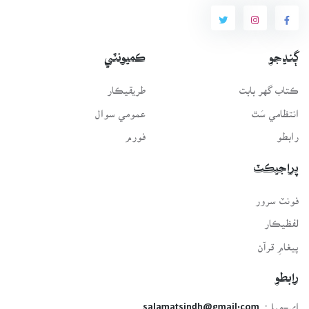
ڳنڍجو
ڪميونٽي
ڪتاب گهر بابت
طريقيڪار
انتظامي سَٿ
عمومي سوال
رابطو
فورم
پراجيڪٽ
فونٽ سرور
لفظيڪار
پيغامِ قرآن
رابطو
اي-ميل:
salamatsindh@gmail.com