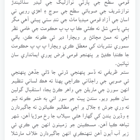
نوازشريف جي صوبائي سطح جي سوچ ۽ اهڙي رويي تي
اسان جي آزاد قومي ميڊيا ماٺ جي ننڊ ستي پيئي آهي مگر
ٻئي پاسي شل نه ڪٿي ڪا پ پ پ حڪومت جي خامي نظر
اچي ته ممڻ مچائڻ ۾ ويچارا دير ئي ڪونه ڪن، باقي
سموري نشريات کي معطل ڪري ويچارا پ پ پ حڪومت
جا ڪنڊا ڪڍڻ ۾ پنهنجو قومي فرض پوري ايمانداري سان
نڀائين.
ستم ظريفي ته ڏسو پنهنجي ڌرتي جا ڌڻي جڏهن پنهنجي
ئي صوبي جي راڄڌاني ڪراچي پهتا ته هڪ لساني تنظيم
انهن سورن جي ماريلن جي واهر ڪرڻ بجاءِ استقبال گولين
سان ڪيو ويو. سندن پيٽ جو سور اتي به ختم ڪونه ٿيو
ته وري جوش ۽ جلال ۾ اچي مطالبو ڪيائون ته جاگيردارن
۽ وڏيرن بندن کي گهارا هڻي سيلاب جا رخ موڙيا آهن، شهر
تباهه ڪيا آهن، مسڪينن جو زمينون انهن جي ڪري ئي
زير آب آيون آهن تنهنڪري انهن جاگيردارن خلاف مارشلا
جهڙا قدم کنيا وڃن ته اسان حمايت ڪنداسين. انهي کان