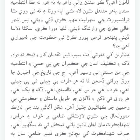
سندن ٻاهر منتقل ڪرڻ لاءِ ڪي اپاءَ ورتا ۽ نه ئي وري ڪا
ٽرانسپورٽ جي سهوليت مهيا ڪري ڏني ويئي، بس شهر
خالي ڪرڻ جي وارننگ ڏيئي، ٺلها دورا ڪري، سکڻا دلاسا
ڏيئي پنهنجو فرض پورو ڪرڻ ئي حڪومت جي ذميواري
آهي ڇا؟
متاثرين کي قدرتي آفت سبب ٿيل نقصان کان وڌيڪ ته درد،
ڏک ۽ تڪليف اسان جي حڪمران جي بي حسي ۽ انتظاميه
جي من مستي تي رسيو آهي. اڄ جي تاريخ جي اخبارن جا
ورق ورائي ڏسجن ٿا ته هر طرف بي چيني ئي بي چيني
آهي، خوف آهي حراس آهي، نااميدي آهي، ڏک ۽ بک آهي.
هر ورق تي ڏکن ۽ ڏاکڙن جو طويل داستان ۽ حڪومتي بي
رحمين جو ڪهاڻيون چٽيل آهن. عاقل آگاڻي بند جي نازڪ
صورتحال جي ڪري لاڙڪائي ضلعي ۾ خوف ۽ حراس،
شهدادڪوٽ مان اڃان تائين پاڻي نيڪال ٿي نه سگهيو آهي،
صرف شهدادڪوٽ کي بچائڻ ڪري قمبر ضلعي سان ٻه
اکيائي، ماڻهن ۾ پريشاني، ڄامشوري ضلعي جا هزارين