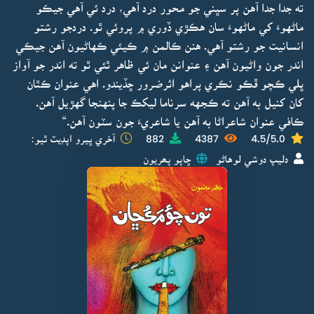
ته جدا جدا آهن پر سڀني جو محور درد آهي، درد ئي آهي جيڪو
ماڻهوءَ کي ماڻهوءَ سان هڪڙي ڏوري ۾ پروئي ٿو. دردجو رشتو
انسانيت جو رشتو آهي. هنن ڪالمن ۾ ڪيئي ڪهاڻيون آهن جيڪي
اندر جون واڻيون آهن ۽ عنوانن مان ئي ظاهر ٿئي ٿو ته اندر جو آواز
ڀلي ڪچو ڦڪو نڪري پراهو اثرضرور ڇڏيندو. اهي عنوان ڪٿان
کان کنيل به آهن ته ڪجهه سرناما ليکڪ جا پنهنجا گهڙيل آهن.
ڪافي عنوان شاعراڻا به آهن يا شاعريءَ جون سٽون آهن.“
4.5/5.0
4387
882
آخري ڀيرو اپڊيٽ ٿيو:
دليپ دوشي لوهاڻو
ڇاپو پھريون