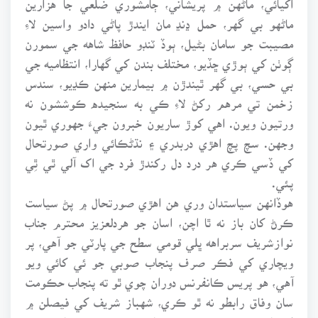
ماڻهو بي گهر، حمل ڍنڍ مان ايندڙ پاڻي دادو واسين لاءِ
مصيبت جو سامان بڻيل، ٻوڏ ٽنڊو حافظ شاهه جي سمورن
ڳوٺن کي ٻوڙي ڇڏيو، مختلف بندن کي گهارا، انتظاميه جي
بي حسي، بي گهر ٿيندڙن ۾ بيمارين منهن ڪڍيو، سندس
زخمن تي مرهم رکڻ لاءِ ڪي به سنجيده ڪوششون نه
ورتيون ويون. اهي کوڙ ساريون خبرون جيءَ جهوري ٿيون
وجهن. سچ پچ اهڙي دربدري ۽ نڌڻڪائي واري صورتحال
کي ڏسي ڪري هر درد دل رکندڙ فرد جي اک آلي ٿي ٿِي
پئي.
هوڏانهن سياستدان وري هن اهڙي صورتحال ۾ پڻ سياست
ڪرڻ کان باز نه ٿا اچن، اسان جو هردلعزيز محترم جناب
نوازشريف سربراهه ڀلي قومي سطح جي پارٽي جو آهي، پر
ويچاري کي فڪر صرف پنجاب صوبي جو ئي کائي ويو
آهي، هو پريس ڪانفرنس دوران چوي ٿو ته پنجاب حڪومت
سان وفاق رابطو نه ٿو ڪري، شهباز شريف کي فيصلن ۾
اعتماد ۾ نه ٿو ورتو وڃي، پنجاب حڪومت جي ڪابه مدد نه