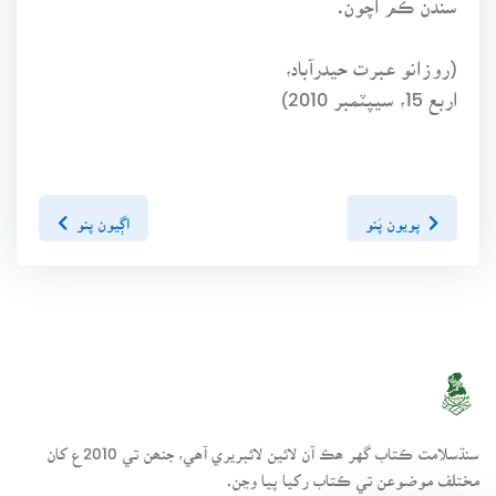
(روزانو عبرت حيدرآباد،
اربع 15، سيپٽمبر 2010)
پويون پَنو
اڳيون پنو
سنڌسلامت ڪتاب گهر ھڪ آن لائين لائبريري آھي، جنھن تي 2010ع کان
مختلف موضوعن تي ڪتاب رکيا پيا وڃن.