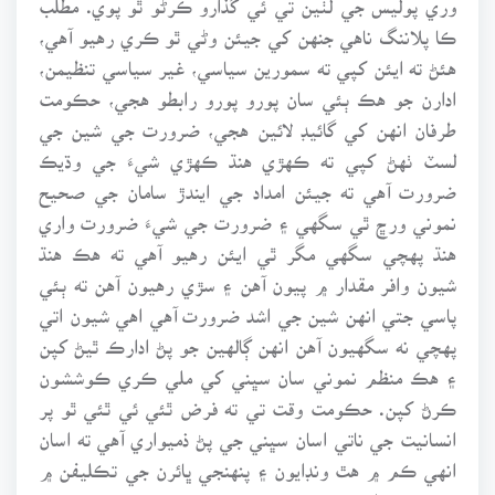
ڪا پلاننگ ناهي جنهن کي جيئن وڻي ٿو ڪري رهيو آهي،
هئڻ ته ايئن کپي ته سمورين سياسي، غير سياسي تنظيمن،
ادارن جو هڪ ٻئي سان پورو پورو رابطو هجي، حڪومت
طرفان انهن کي گائيڊ لائين هجي، ضرورت جي شين جي
لسٽ ٺهڻ کپي ته ڪهڙي هنڌ ڪهڙي شيءَ جي وڌيڪ
ضرورت آهي ته جيئن امداد جي ايندڙ سامان جي صحيح
نموني ورڇ ٿي سگهي ۽ ضرورت جي شيءَ ضرورت واري
هنڌ پهچي سگهي مگر ٿي ايئن رهيو آهي ته هڪ هنڌ
شيون وافر مقدار ۾ پيون آهن ۽ سڙي رهيون آهن ته ٻئي
پاسي جتي انهن شين جي اشد ضرورت آهي اهي شيون اتي
پهچي نه سگهيون آهن انهن ڳالهين جو پڻ ادارڪ ٿيڻ کپن
۽ هڪ منظم نموني سان سڀني کي ملي ڪري ڪوششون
ڪرڻ کپن. حڪومت وقت تي ته فرض ٿئي ئي ٿئي ٿو پر
انسانيت جي ناتي اسان سڀني جي پڻ ذميواري آهي ته اسان
انهي ڪم ۾ هٿ ونڊايون ۽ پنهنجي ڀائرن جي تڪليفن ۾
سندن ڪم اچون.