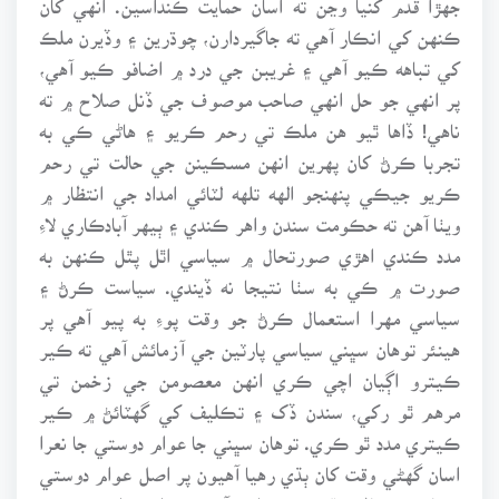
ڪنهن کي انڪار آهي ته جاگيردارن، چوڌرين ۽ وڏيرن ملڪ
کي تباهه ڪيو آهي ۽ غريبن جي درد ۾ اضافو ڪيو آهي،
پر انهي جو حل انهي صاحب موصوف جي ڏنل صلاح ۾ ته
ناهي! ڏاها ٿيو هن ملڪ تي رحم ڪريو ۽ هاڻي ڪي به
تجربا ڪرڻ کان پهرين انهن مسڪينن جي حالت تي رحم
ڪريو جيڪي پنهنجو الهه تلهه لٽائي امداد جي انتظار ۾
ويٺا آهن ته حڪومت سندن واهر ڪندي ۽ ٻيهر آبادڪاري لاءِ
مدد ڪندي اهڙي صورتحال ۾ سياسي اٿل پٿل ڪنهن به
صورت ۾ ڪي به سٺا نتيجا نه ڏيندي. سياست ڪرڻ ۽
سياسي مهرا استعمال ڪرڻ جو وقت پوءِ به پيو آهي پر
هينئر توهان سڀني سياسي پارٽين جي آزمائش آهي ته ڪير
ڪيترو اڳيان اچي ڪري انهن معصومن جي زخمن تي
مرهم ٿو رکي، سندن ڏک ۽ تڪليف کي گهٽائڻ ۾ ڪير
ڪيتري مدد ٿو ڪري. توهان سڀني جا عوام دوستي جا نعرا
اسان گهڻي وقت کان ٻڌي رهيا آهيون پر اصل عوام دوستي
توهان جي هاڻي پڌري ٿيڻ واري آهي ته خلق خدا جي خدمت