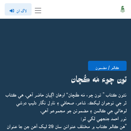
لاگ ان
ڪالم / مضمون
تون چوء مَه ڪُڇان
نئون ڪتاب ” تون چوء مَه ڪُڇان“ اوهان اڳيان حاضر آهي. هي ڪتاب
ٿر جي نوجوان ليکڪ، شاعر، صحافي ۽ ناول نگار دليپ دوشي
لوهاڻي جي ڪالمن ۽ مضمونن جو مجموعو آهي.
نور احمد جنجهي لکي ٿو:
”هن ڪالم ڪتاب ۾ مختلف عنوانن سان 29 ليک آهن جن جا عنوان