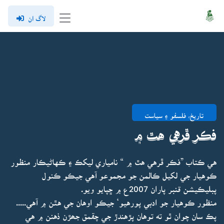
لاگ ان
تاريخ، فلسفو ۽ سياست
فڪر ڦرهي هٿ ۾
هي ڪتاب ”فڪر ڦرهي هٿ ۾ “ نامياري ليکڪ ۽ ڪهاڻيڪار منظور
ڪوهيار جي لکيل ڪالمن جو مجموعو آهي جيڪو ڪنول
پبليڪيشن قنبر پاران 2007ع ۾ ڇپايو ويو.
منظور ڪوهيار جو ادبي پورهيو‘ جيڪو اوهان جي هٿن ۾ آهي.....
پڪ سان چوان ٿو ته توهان پڙهندڙ جي چقمق جھڙن ذهنن ۾ هي