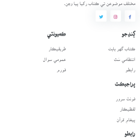
مختلف موضوعن تي ڪتاب رکيا پيا وڃن.
ڳنڍجو
ڪميونٽي
ڪتاب گهر بابت
طريقيڪار
انتظامي سَٿ
عمومي سوال
رابطو
فورم
پراجيڪٽ
فونٽ سرور
لفظيڪار
پيغامِ قرآن
رابطو