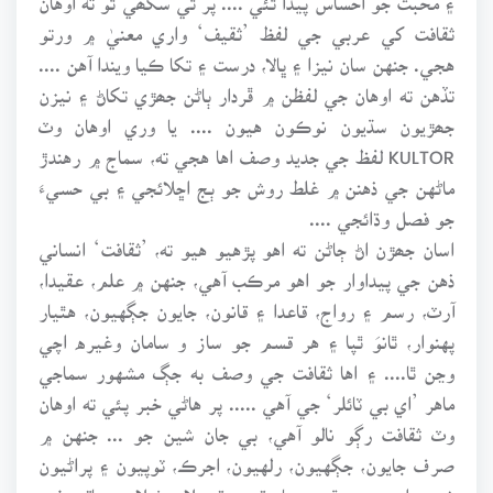
ثقافت کي عربي جي لفظ ’ثقيف‘ واري معنيٰ ۾ ورتو
هجي. جنهن سان نيزا ۽ ڀالا، درست ۽ تکا ڪيا ويندا آهن ....
تڏهن ته اوهان جي لفظن ۾ ڦردار ٻاڻن جھڙي تکاڻ ۽ نيزن
جھڙيون سڌيون نوڪون هيون .... يا وري اوهان وٽ
KULTOR لفظ جي جديد وصف اها هجي ته، سماج ۾ رهندڙ
ماڻهن جي ذهنن ۾ غلط روش جو ٻج اڇلائجي ۽ بي حسيءَ
جو فصل وڌائجي ....
اسان جھڙن اڻ ڄاڻن ته اهو پڙهيو هيو ته، ’ثقافت‘ انساني
ذهن جي پيداوار جو اهو مرڪب آهي، جنهن ۾ علم، عقيدا،
آرٽ، رسم ۽ رواج، قاعدا ۽ قانون، جايون جڳهيون، هٿيار
پهنوار، ٿانوَ ٿپا ۽ هر قسم جو ساز و سامان وغيره اچي
وڃن ٿا.... ۽ اها ثقافت جي وصف به جڳ مشهور سماجي
ماهر ’اي بي ٽائلر‘ جي آهي ..... پر هاڻي خبر پئي ته اوهان
وٽ ثقافت رڳو نالو آهي، بي جان شين جو ... جنهن ۾
صرف جايون، جڳهيون، رلهيون، اجرڪ، ٽوپيون ۽ پراڻيون
شيون اچي وڃن ٿيون، يا وڌ ۾ وڌ ميلا ۽ ٺيلا .... باقي غير