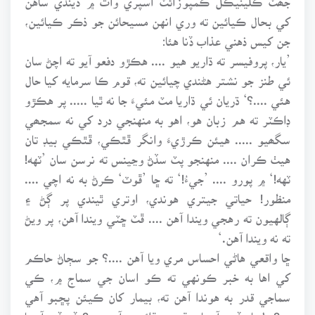
کي بحال ڪيائين ته وري انهن مسيحائن جو ذڪر ڪيائين،
جن کيس ذهني عذاب ڏنا هئا:
’يار، پروفيسر ته ڌاريو هيو .... هڪڙو دفعو آيو ته اچڻ سان
ئي طنز جو نشتر هڻندي چيائين ته، قوم ڪا سرمايه کيا حال
هئي ....؟‘ ڌريان ئي ڌاريا مٽ مئيءَ جا نه ٿيا ..... پر هڪڙو
ڊاڪٽر ته هم زبان هو، اهو به منهنجي درد کي نه سمجھي
سگھيو ..... هيئن ڪرڙيءَ وانگر ڦٿڪي، ڦٿڪي بيڊ تان
هيٺ ڪران .... منهنجو پٽ سڏڻ وڃينس ته نرسن سان ’ٽهه!
ٽهه!‘ ۾ پورو .... ’جيءُ!‘ ته ڇا ’ڦوٽ‘ ڪرڻ به نه اچي ....
منظور! حياتي جيتري هوندي، اوتري ٿيندي پر ڳڻ ۽
ڳالهيون ته رهجي ويندا آهن .... ڦٽ ڇٽي ويندا آهن، پر ويڻ
ته نه ويندا آهن.‘
ڇا واقعي هاڻي احساس مري ويا آهن ....؟ جو سڄاڻ حاڪم
کي اها به خبر ڪونهي ته ڪو اسان جي سماج ۾، ڪي
سماجي قدر به هوندا آهن ته، بيمار کان ڪيئن پڇبو آهي
...؟ دلجاءِ ڏبي آ، يا سڌيون ٻڌائبون آهن ...؟ ڏڍ ڏبو آ، يا