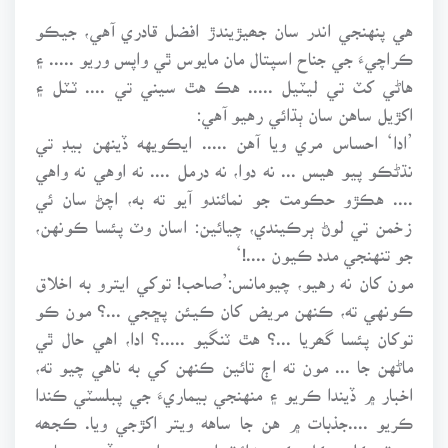
هي پنهنجي اندر سان جھيڙيندڙ افضل قادري آهي، جيڪو
ڪراچيءَ جي جناح اسپتال مان مايوس ٿي واپس وريو ..... ۽
هاڻي کٽ تي ليٽيل ..... هڪ هٿ سيني تي .... ٽـٽل ۽
اکڙيل ساهن سان ٻڌائي رهيو آهي:
’ادا‘ احساس مري ويا آهن ..... ايڪويهه ڏينهن بيڊ تي
نڌڻڪو پيو هيس ... نه دوا، نه درمل .... نه اوهي نه واهي
.... هڪڙو حڪومت جو نمائندو آيو ته به، اچڻ سان ئي
زخمن تي لوڻ ٻرڪيندي، چيائين: اسان وٽ پئسا ڪونهن،
جو تنهنجي مدد ڪيون ....!‘
مون کان نه رهيو، چيومانس:’صاحب! توکي ايترو به اخلاق
ڪونهي ته، ڪنهن مريض کان ڪيئن پڇجي ...؟ مون ڪو
توکان پئسا گھريا ...؟ هٿ ٽنگيو .....؟ ادا، اهي حال ٿي
ماڻهن جا ... مون ته اڄ تائين ڪنهن کي به ناهي چيو ته،
اخبار ۾ ڏيندا ڪريو ۽ منهنجي بيماريءَ جي پبلسٽي ڪندا
ڪريو ....جذبات ۾ هن جا ساهه ويتر اکڙجي ويا. ڪجھه
جھٽ ڪلينيڪل ڪمپوزائٽ اسپري وات ۾ ڏيندي ساهن