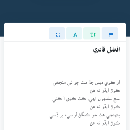
افضل قادري
او ڪوي ديس جا! مـت ڇو ٿي منجھي
ڪوڙ ايڏو نه هڻ
سج سامهون اچي، ڪٿ ڪڍي آ ڪني
ڪوڙ ايڏو نه هڻ
پنهنجي هٿ جو ڪنگڻ آرسيءَ ۾ ڏسي
ڪوڙ ايڏو نه هڻ