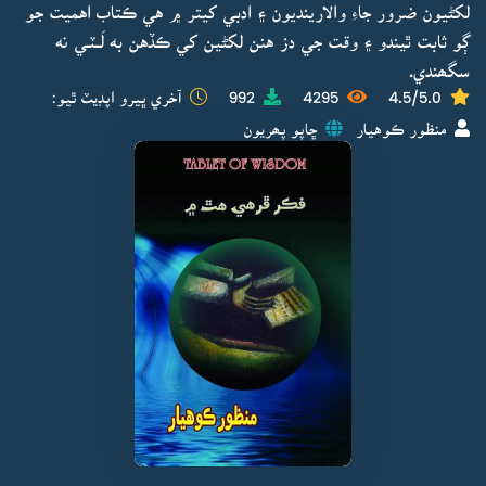
لکڻيون ضرور جاءِ والارينديون ۽ ادبي کيتر ۾ هي ڪتاب اهميت جو
ڳو ثابت ٿيندو ۽ وقت جي دز هنن لکڻين کي ڪڏهن به لَــٽـي نه
سگھندي.
4.5/5.0
4295
992
آخري ڀيرو اپڊيٽ ٿيو:
منظور ڪوهيار
ڇاپو پھريون