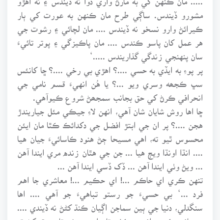
مشورو ڏيندس. ساڳي طرح مان ڪنهن به عورت کي ٻار
ڪيرائڻ وارو نسخو نه ڏيندس .... مان لچائي ۽ رشوت جي
هر عمل کان پاسو ڪندس .... مان پاڪيزگي ۽ پوتر تائيءَ
سان پنهنجي زندگي گذاريندس .....‘
پر پوءِ به ايڏي به حسي ....؟ اهڙي بي رخي ....؟ ڇا کانئس
سڀ ڪجھه وسري ويو ...؟ يا هُن انهيءَ قسم نامي جي
انحرافي ڪرڻ کي حق بجانب سمجھڻ شروع ڪيوآهي.
ڇا اها روش شايان شان آهي، انهن لاءِ جيڪي مئل جياريندڙ
هجن ....؟ پر ان جي ابتڙ افضل جي دکدائڪ ڪٿا مان ايئن
محسوس ٿيو ته، اهي مسيحا ڄڻ هنود ڪاسائيءَ جيان هيا
.... انڌا اونڌا ويڄ هيا ... جن جي هٿان زنده مري ايندا آهن
... ويڻ وٺي ايندا آهن ... ڏک ڏسي ايندا آهن ...
تنهن ڪري اي حاڪم ...! اي حڪيم ...! معاشري جا اهم
فرد ...‘ بي حسيءَ جو رستو تباهيءَ جو آهي .... اها
سنگدلي، دنيا جي ٻين سماجن اڳيان ڪنڌ کڻڻ نه ڏيندي ....
مهرباني ڪري، انهيءَ ڪٺورتا واري روش تان هٿ کڻ ته