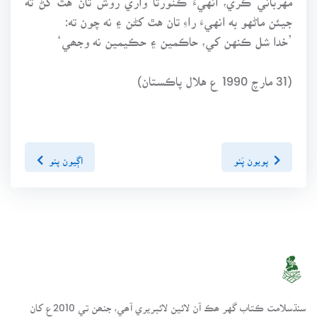
جيئن ماڻهو به انهيءَ راءِ تان هٿ کڻن ۽ نه چون ته:
’خدا شل ڪنهن کي، حاڪمين ۽ حڪيمين نه وجھي‘
(31 مارچ 1990 ع هلال پاڪستان)
پويون پَنو
اڳيون پنو
سنڌسلامت ڪتاب گهر ھڪ آن لائين لائبريري آھي، جنھن تي 2010ع کان