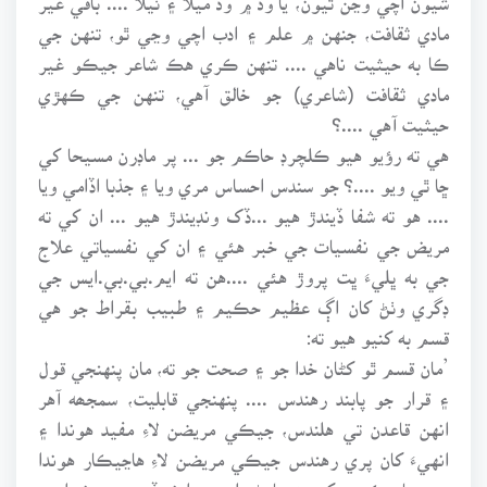
مادي ثقافت، جنهن ۾ علم ۽ ادب اچي وڃي ٿو، تنهن جي
ڪا به حيثيت ناهي .... تنهن ڪري هڪ شاعر جيڪو غير
مادي ثقافت (شاعري) جو خالق آهي، تنهن جي ڪهڙي
حيثيت آهي ....؟
هي ته رؤيو هيو ڪلچرڊ حاڪم جو ... پر ماڊرن مسيحا کي
ڇا ٿي ويو ....؟ جو سندس احساس مري ويا ۽ جذبا اڏامي ويا
.... هو ته شفا ڏيندڙ هيو ...ڏک ونڊيندڙ هيو ... ان کي ته
مريض جي نفسيات جي خبر هئي ۽ ان کي نفسياتي علاج
جي به ڀليءَ ڀت پروڙ هئي ....هن ته ايم.بي.بي.ايس جي
ڊگري وٺڻ کان اڳ عظيم حڪيم ۽ طبيب بقراط جو هي
قسم به کنيو هيو ته:
’مان قسم ٿو کڻان خدا جو ۽ صحت جو ته، مان پنهنجي قول
۽ قرار جو پابند رهندس .... پنهنجي قابليت، سمجھه آهر
انهن قاعدن تي هلندس، جيڪي مريضن لاءِ مفيد هوندا ۽
انهيءَ کان پري رهندس جيڪي مريضن لاءِ هاڃيڪار هوندا
..... مان ڪنهن کي به مارڻ واري دوا نه ڏيندس ۽ نه اهڙو