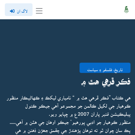
لاگ ان
تاريخ، فلسفو ۽ سياست
فڪر ڦرهي هٿ ۾
هي ڪتاب ”فڪر ڦرهي هٿ ۾ “ نامياري ليکڪ ۽ ڪهاڻيڪار منظور
ڪوهيار جي لکيل ڪالمن جو مجموعو آهي جيڪو ڪنول
پبليڪيشن قنبر پاران 2007ع ۾ ڇپايو ويو.
منظور ڪوهيار جو ادبي پورهيو‘ جيڪو اوهان جي هٿن ۾ آهي.....
پڪ سان چوان ٿو ته توهان پڙهندڙ جي چقمق جھڙن ذهنن ۾ هي