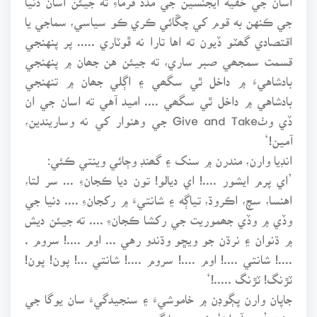
جي ڪنهن به قوم کي چڱائي ڪري ڪو سياسي، سماجي يا
اقتصادي گھٽو ڏيون ته اها تارا نه ڦوٽاري ..... پر پنهنجي
قسمت سمجھي صبر ساري، ته جيئن هن جھان ۾ پنهنجي
بادشاهيءَ ۾ داخل ٿي سگھي ۽ اڳلي جھان ۾ تنهنجي
بادشاهي ۾ داخل ٿي سگھي .... اميد آهي ته اسان جي ان
ڏي وٺGive and Take جي وهنوار کي نه وساريندين،
آمين!‘
انڊيا وارن، مندرن ۾ سنک ۽ گھنڊ وڄائي وينتي ڪئي:
’اي پرم ايشور ....! اي ديالو! تون ديا ڪجانءِ ... سر لتا،
اهنسا، سچ، اڪروڌ، تياڳه ۽ شانتيءَ ۾ رکجانءِ .... دنيا جي
وڏي ۾ وڏي جھموريت جي رکشا ڪجانءِ .... ته جيئن ديش
۾ ڌنوان ۽ نرڌن جو ويڇو وڌندو رهي ... اوم ....! سروم .
....! شانتي ....! اوم ....! سروم ....! شانتي ...! پون! پون!
ٽڙنگ! ٽڙنگ .....!‘
جاپان وارن پڳوڊن ۾ خاموشيءَ ۽ سنجيدگيءَ سان يوگا جي
مشق ’پدم آسلڻ‘ ڪندي دعا گھري: