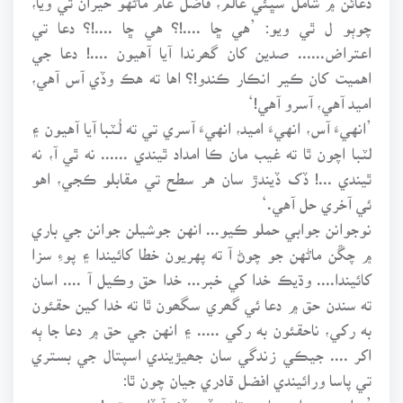
چوٻو ل ٿي ويو: ’هي ڇا ....!؟ هي ڇا ....!؟ دعا تي
اعتراض...... صدين کان گھرندا آيا آهيون ....! دعا جي
اهميت کان ڪير انڪار ڪندو!؟ اها ته هڪ وڏي آس آهي،
اميد آهي، آسرو آهي!‘
’انهيءَ آس، انهيءَ اميد، انهيءَ آسري تي ته لُـٽبا آيا آهيون ۽
لٽبا اچون ٿا ته غيب مان ڪا امداد ٿيندي ...... نه ٿي آ، نه
ٿيندي ...! ڏک ڏيندڙ سان هر سطح تي مقابلو ڪجي، اهو
ئي آخري حل آهي.‘
نوجوانن جوابي حملو ڪيو... انهن جوشيلن جوانن جي باري
۾ چڱن ماڻهن جو چوڻ آ ته پهريون خطا کائيندا ۽ پوءِ سزا
کائيندا.... وڌيڪ خدا کي خبر... خدا حق وڪيل آ .... اسان
ته سندن حق ۾ دعا ئي گھري سگھون ٿا ته خدا کين حقئون
به رکي، ناحقئون به رکي ..... ۽ انهن جي حق ۾ دعا جا ٻه
اکر .... جيڪي زندگي سان جھيڙيندي اسپتال جي بستري
تي پاسا ورائيندي افضل قادري جيان چون ٿا:
’دوا جي بدران دعا جو تازو ڏس ڏنو آ ڏاهي ڙي!