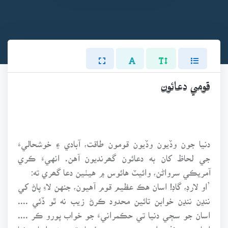
قومي دعائون
دنيا جون وڏيون وڏيون قومون طاقت، آبادي ۽ خوشحاليءَ
جي لحاظ کان به دعائون گھرنديون آهن. انهيءَ ڪري
آمريڪي سرواڻن، وائيٽ هائوس ۾ هيٺين دعا گھري ته:
’او لارڊ، گاڊ! اسان هڪ عظيم قوم آهيون، جنهن لاءِ پاڻ کي
ننڍن ننڍن خوابن تائين محدود ڪرڻ زيب نه ٿو ڏئي ....
اسان جو سڄي دنيا تي حڪمرانيءَ جو خواب پورو ڪر ....
اسان جي خفيه ايجنسين جي مدد فرماءِ ته جيئن اسان دنيا