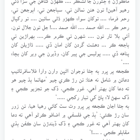
رهيو آهين! تون هنن نماڻن تي، سٻاجھن تي، اٻوجھن تي،
رحم فرماءِ .... توکان سواءِ ڪهڙو ڌڻي سائين .... تو رکپال
رحم ڪر ... الله صمد .... الله صمد ....! جل تون جلال تون،
آئي بلا ٽار تون .... شهرن تي ڪرم ڪر.... ٻهراڙين تي
ٻاجھه ڪر ... دهشت گردن کان امان ڏي ..... ڌاڙيلن کان
پناهه ڏي ..... پوليس جي پير کان، وڏيرن جي وير کان بچاءِ
....‘
ڪجھه پر ڀرو ٻه ڄڻا نوجوان اڻڀن وارن وارا فلاسافرٽائيپ
دعائن ۾ شامل نه هئا: تن رڙ ڪري چيو ’مهاتما ٻڌ چيو هو
ته دعا کان بهتر آهي، غور ڪجي، ڏک جو تجزيو ڪجي ۽
ڏک سهڻ لاءِ پاڻ کي تيار رکجي .....‘
ٻه ڄڻا اڃان ڪجھه پر ڀرو وٽ سٽ کائي رهيا هيا، تن زور
سان رڙ ڪئي: ’ٻڌ جي فلسفي ۾ اضافو ڪرڻو آهي ته دعا
کان بهتر آهي ته غور ڪجي ۽ ڏک ڏيندڙن سان ڪفن ٻڌي
مقابلو ڪجي . ....!‘
دعائن ۾ شامل سڀئي عالم، فاضل عام ماڻهو حيران ٿي ويا،