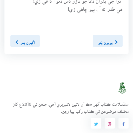
هي ظلم نه آ ، ٻيو ڇاهي ڙي!
پويون پَنو
اڳيون پنو
سنڌسلامت ڪتاب گهر ھڪ آن لائين لائبريري آھي، جنھن تي 2010ع کان
مختلف موضوعن تي ڪتاب رکيا پيا وڃن.