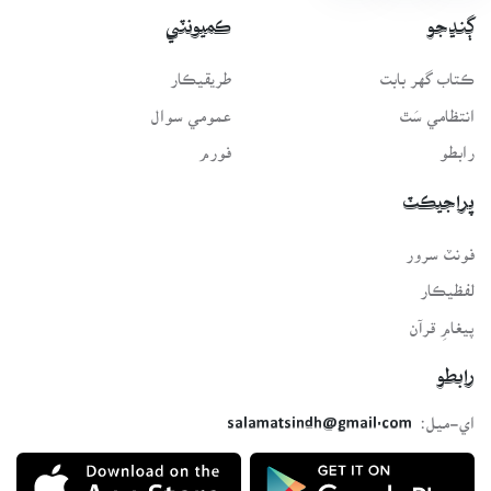
ڳنڍجو
ڪميونٽي
ڪتاب گهر بابت
طريقيڪار
انتظامي سَٿ
عمومي سوال
رابطو
فورم
پراجيڪٽ
فونٽ سرور
لفظيڪار
پيغامِ قرآن
رابطو
اي-ميل:
salamatsindh@gmail.com