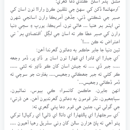
’اومهاتما! ڏکن کي سهڻ جي تلقين ڪرڻ وارا! تون اسان کي
صبر جي شڪتي ڏني، جڏهن آمريڪا وارن اسانجي شهرن
تي ايٽم بم هنيا ... هاڻي تون، آمريڪا، يورپ ۽ سڄي دنيا
وارن کي صبر عطا ڪر ته اسان جي لڳل ’اقتصادي بم‘ تي
اعتراض نه ڪن ....!‘
ٽين دنيا جا جابر حاڪم به دعائون گھرندا آهن:
’اي جبار! اي قادر! اي قهار! تون اسان ۾ ڏاڍ ڀر، ڏمر وجھه
....، جبر ڏي .... ته جيئن اسان کان ڪو ڏاڍو نه ٿئي .....
ڪر کڻي ته جبر جھڪائي وجھيس.... بغاوت جو سوچي ته
ڏمر ڏڪائي وجھيس...‘
انهن جابرن، حاڪمن کانسواءِ ڪي بيوس، نماڻيون،
سٻاجھيون، نڌر قومون به دعائون گھرنديون آهن، هن ڌرتيءَ
جي گولي تي. جئين هي قوم دعا پئي گھري ته:
’اي سرجڻهار! اي پالڻهار! اي داتا! اي ڌڻي! اي رکپال! توکي
پتو آهي ته پاڻ هزارن سالن کان وٺي سڌريل رهيا آهيون ....
اروڙ جي ٽڪرين تي اسان جي محنت ڪش هٿن جا ٺهيل