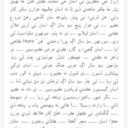
پٿر جا چاقو شاهدي ڏين ٿا ته اسان چاليهه هزارن سالن کان
وٺي، هن ڌرتيءَ تي پيار، پاٻوهه سان گڏجي رهڻ شروع
ڪيو .... ٽي هزار پنج سؤ سال اڳ اسان تي آرين هلان
ڪئي ..... اسان ليلايو .... تو نه ٻڌو، مونهون مليا ميٽ ٿي
ويو. سورنهن سؤ سال اڳ ڀورا وحشي ’هن‘ Huns ڪاهي
آيا ...... اسان ڳچيءَ ۾ ڳارو ڪري عرض ڪيوسين ...... تو
واهر نه ڪئي .... جهڪر، ننڊُل، چوٽياري، چٽ ٿي ويا.
ٻارنهن سؤ سال اڳ عربن جنگ جوٽي .... اسان توکي
ڀيٽائون ڏنيون ....تو قبول نه ڪيون ... ديبل ۽ الور دنب
ٿي ويا .... ٽي چار سؤ سال اڳ ترخانن تڻ مڻ تپائي ڏنا ...
اسان گيسيون ڪندي فريادون ڪيوسين ... تو داد نه ڪيو
.... نگر شهر، واهڻ وسنديون تباهه ٿي ويا .... او منهنجا
ڌڻي ...! وارث وسيلا ....! هاڻي ته پنهنجي پاند ۾ پناهه ڏي
..... گگدامن تي ڪهل ڪر.... هلڻ کان هلاڪ ڏٻري ڍورن
جھڙا اسان ...... مڇر گھڻا ..... ڪاڏي وڃئون ...... مٿان
ماڪوڙن ۽ ڄئورن جا لشڪر .... ڪهڙن گناهن جي سزا ڏئي