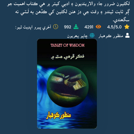
لکڻيون ضرور جاءِ والارينديون ۽ ادبي کيتر ۾ هي ڪتاب اهميت جو
ڳو ثابت ٿيندو ۽ وقت جي دز هنن لکڻين کي ڪڏهن به لَــٽـي نه
سگھندي.
4.5/5.0
4291
992
آخري ڀيرو اپڊيٽ ٿيو:
منظور ڪوهيار
ڇاپو پھريون