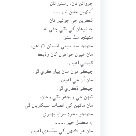
چوواٽن تان، رستن تان
اُتانهين جاين تان .....
ٽڪرين جي چوٽين تان
ڇا توهان کي نٿي چئي ته،
منهنجا سڏ سڻو
منهنجا سڏ سڀني انسانن لاءِ آهن.
مان هيرن جواهرن کان وڌيڪ
قيمتي آهيان.
جيڪو مون سان پيار ڪري ٿو،
مان اُن جي آهيان.
جيڪو ڌڪاري ٿو،
تنهن جي ويجھو نٿي وڃان.
مان ماڻهن کي انصاف سيکاريان ٿي
منهنجو وجود سراپا بهتري
۽ مڪمل خير .......
مان هر ڪنهن کي سڏيندي آهيان،