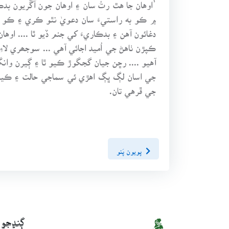
’اوهان جا هٿ رتُ سان ۽ اوهان جون آڱريون بدڪ
۾ ڪو به راستيءَ سان دعويٰ نٿو ڪري ۽ ڪو به 
دغائون آهن ۽ بدڪاريءَ کي جنم ڏيو ٿا .... اوها
ڪپڙن ٺاهڻ جي اُميد اجائي آهي ... سوجھري لاءِ 
آهيو .... رڇن جيان گجگوڙ ڪيو ٿا ۽ ڳيرن وانگر ا
جي اسان لڳ ڀڳ اهڙي ئي سماجي حالت ۽ ڪيفي
جي ڦرهي تان.
پويون پَنو
ڳنڍجو