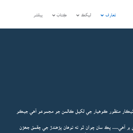
تعارف
ليکڪ
ڪِتابَ
پبلشر
ڻيڪار منظور ڪوهيار جي لکيل ڪالمن جو مجموعو آهي جيڪو
۾ آهي..... پڪ سان چوان ٿو ته توهان پڙهندڙ جي چقمق جھڙن