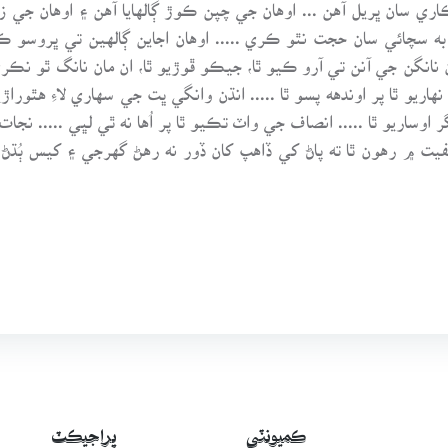
اري سان ڀريل آهن ... اوهان جي چپن ڪوڙ ڳالهايا آهن ۽ اوهان جي ز
سچائي سان حجت نٿو ڪري ..... اوهان اجاين ڳالهين تي ڀروسو ڪيو 
ن نانگن جي آنن تي آرو ڪيو ٿا، جيڪو ڦوڙيو ٿا، ان مان نانگ ٿو نڪري 
نهاريو ٿا پر اوندهه پسو ٿا ..... انڌن وانگي ڀت جي سهاري لاءِ هٿوراڙ
وساريو ٿا ..... انصاف جي واٽ تڪيو ٿا پر اُها نه ٿي لڀي ..... نجات ج
ت ۾ رهون ٿا ته پاڻ کي ڏاهپ کان ڏور نه رهڻ گهرجي ۽ کيس ٻُڌ
ڪميونٽي
پراجيڪٽ