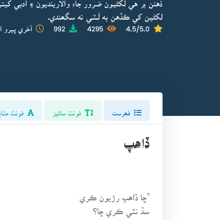
ذهنن ۾ هي لکڻيون ضرور جاءِ والارينديون ۽ ادبي کي
لکڻين کي ڪڏهن به لَــٽـي نه سگھندي.
4.5/5.0
4295
992
آخري ڀيرو ا
فھرست
فونٽ سائيز
فونٽ مٽاي
ڏاهپ
”ڇا ڏاهپ رڙيون ڪري
سڏ نٿي ڪري ڇا؟