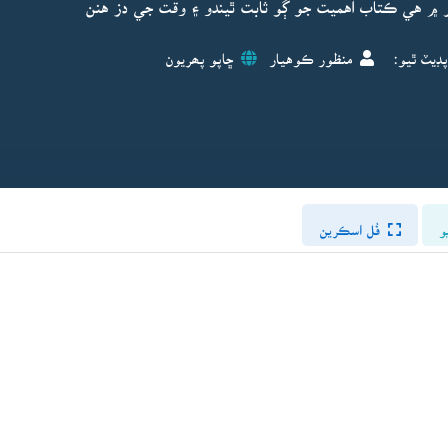
تر ۾ هي ڪتاب اهميت جو ڳو ثابت ٿيندو ۽ وقت جي دز هنن
پڊيٽ ٿيو:
منظور ڪوهيار
ڇاپو پھريون
و
فُل اسڪرين