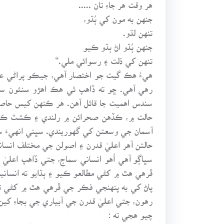
هر وقت هر جاءِ تان .....
جنهن به مون کي ٻُڌو،
تنهن لڌو.
جنهن ٻُڌو اڻ ٻڌو ڪيو
تنهن کي ذلت ۽ رسوائي ملي.“
هيءُ هڪ گيت جو اختصار آهي، جيڪو پراڻي عه
رهي آهي. ڇو ته ڏاهپ ئي هڪ اهڙو سنئون سڌو 
سندس اهميت جا قائل آهن. هر ڪنهن کيس حاصل
حالت ۾، ڪڏهن صحرائن ۾ رلندي ۽ ڪشٽ ڪٽين
آسمان جي وسعتن کي گهوريندي. سڀني انهيءَ س
حالتن آهر اعليٰ قدرن ۽ اصولن جي مختلف انسا
سڀاڳو آهي اُهو انساني سماج، جتي ڏاهپ اعلي
ڦرهي هٿ ۾ کڻي مطالعو ڪيو ۽ ٻڌايو ته انساني
پاڻ کي به پنهنجي فڪر جي ڦرهي هٿ ۾ کڻي تجز
رهون، جتي اعليٰ قدرن جي آبياري جي بجاءِ کين 
چيو هجي ته :