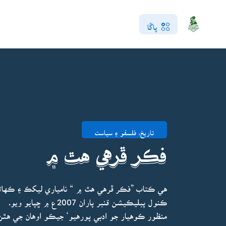
ڀاڱا
تاريخ، فلسفو ۽ سياست
فڪر ڦرهي هٿ ۾
هي ڪتاب ”فڪر ڦرهي هٿ ۾ “ نامياري ليکڪ ۽ ڪها
ڪنول پبليڪيشن قنبر پاران 2007ع ۾ ڇپايو ويو.
منظور ڪوهيار جو ادبي پورهيو‘ جيڪو اوهان جي هٿن 