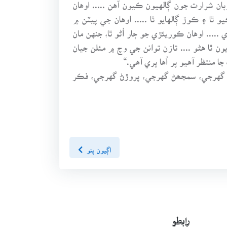
بان شرارت جون ڳالهيون ڪيون آهن ..... اوهان
ٿا ۽ ڪوڙ ڳالهايو ٿا ..... اوهان جي پيٽن ۾
..... اوهان ڪوريئڙي جو ڄار اُڻو ٿا، جنهن مان
يون ٿا هڻو .... تازن توانن جي وچ ۾ مئلن جيان
ا منتظر آهيو پر اُها پري آهي.“
ڻ گهرجي، سمجھڻ گهرجي، پروڙڻ گهرجي، فڪر
اڳيون پنو
رابطو