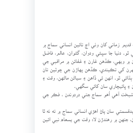
يم زماني کان وٺي اڄ تائين انساني سماج ۾
و. دنيا جا سڀئي ودوان، گڻوان، عالم، فاضل
ن ۾ ويهي، ڪڏهن غارن ۽ غفائن ۾ مراقبي جي
رن کي تڪيندي، ڪڏهن پهاڙن جي چوٽين تان
ئي ٿو. انهن ئي ڏاهن ۽ سياڻن ماڻهن، وقت ۽
 ۽ ڀائيچاري سان کائي سگهي.
وشبخت آهي اُهو سماج جتي دردوندن ، فڪر جي
سمتي سان پاڻ اهڙي انساني سماج ۾ ته نه ٿا
ن، جنهن ۾ رهندڙن لاءِ وقت جي يسعاه نبي ائين