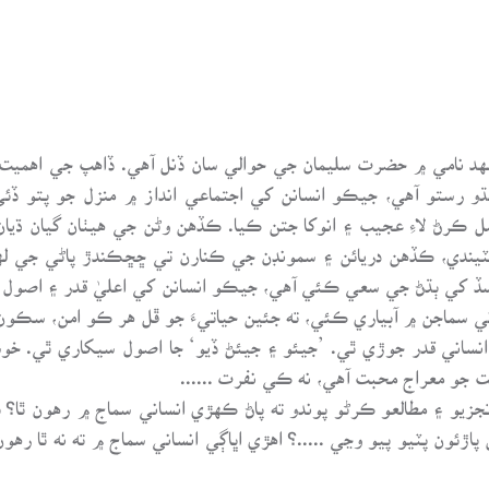
د نامي ۾ حضرت سليمان جي حوالي سان ڏنل آهي. ڏاهپ جي اهميت قد
رستو آهي، جيڪو انسانن کي اجتماعي انداز ۾ منزل جو پتو ڏئي ٿ
 ڪرڻ لاءِ عجيب ۽ انوکا جتن ڪيا. ڪڏهن وڻن جي هيٺان گيان ڌيا
دي، ڪڏهن دريائن ۽ سمونڊن جي ڪنارن تي ڇڇڪندڙ پاڻي جي له
ڏ کي ٻڌڻ جي سعي ڪئي آهي، جيڪو انسانن کي اعليٰ قدر ۽ اصول ٻڌا
ني سماجن ۾ آبياري ڪئي، ته جئين حياتيءَ جو ڦل هر ڪو امن، سڪون
ٰ انساني قدر جوڙي ٿي. ’جيئو ۽ جيئڻ ڏيو‘ جا اصول سيکاري ٿي. خ
ت جو معراج محبت آهي، نه ڪي نفرت ......
يو ۽ مطالعو ڪرڻو پوندو ته پاڻ ڪهڙي انساني سماج ۾ رهون ٿا؟ بدق
پاڙئون پٽيو پيو وڃي .....؟ اهڙي اڀاڳي انساني سماج ۾ ته نه ٿا رهو