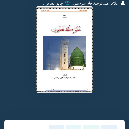
علامہ عبدالوحيد جان سرهندي
ڇاپو پھريون