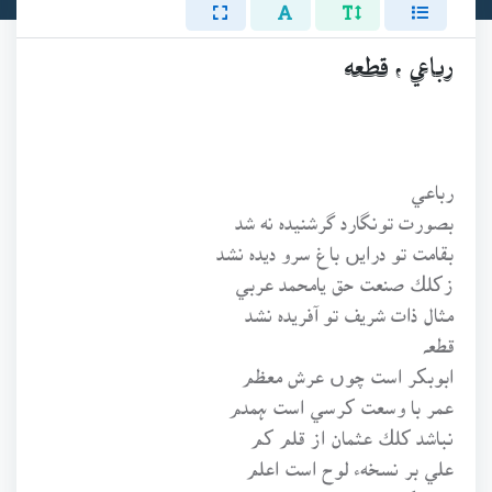
رباعي ، قطعه
رباعي
بصورت تونگارد گرشنيدہ نه شد
بقامت تو درايں باغ سرو ديدہ نشد
زكلك صنعت حق يامحمد عربي
مثال ذات شريف تو آفريدہ نشد
قطعہ
ابوبكر است چوں عرش معظم
عمر با وسعت كرسي است ہمدم
نباشد كلك عثمان از قلم كم
علي بر نسخهء‍ لوح است اعلم
ببين كايں چارتن ہستند باہم