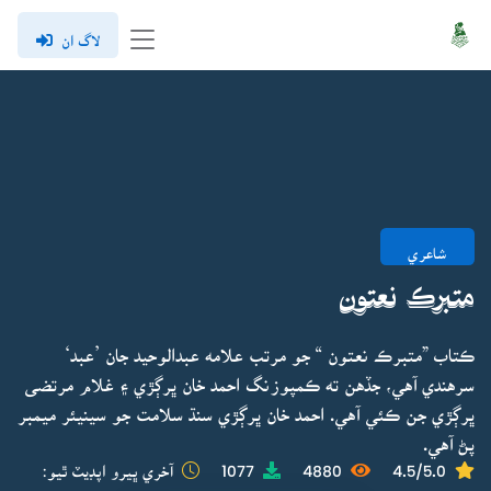
لاگ ان
شاعري
متبرڪ نعتون
ڪتاب ”متبرڪ نعتون “ جو مرتب علامه عبدالوحيد جان ’عبد‘
سرهندي آهي، جڏهن ته ڪمپوزنگ احمد خان ڀرڳڙي ۽ غلام مرتضى
ڀرڳڙي جن ڪئي آهي. احمد خان ڀرڳڙي سنڌ سلامت جو سينيئر ميمبر
پڻ آهي.
4.5/5.0
4880
1077
آخري ڀيرو اپڊيٽ ٿيو: