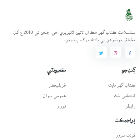
سنڌسلامت ڪتاب گهر ھڪ آن لائين لائبريري آھي، جنھن تي 2010ع کان
مختلف موضوعن تي ڪتاب رکيا پيا وڃن.
ڳنڍجو
ڪميونٽي
ڪتاب گهر بابت
طريقيڪار
انتظامي سَٿ
عمومي سوال
رابطو
فورم
پراجيڪٽ
فونٽ سرور