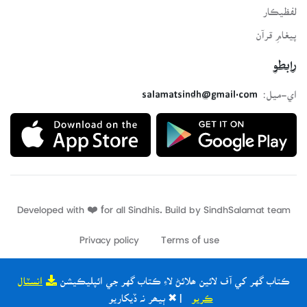
لفظيڪار
پيغامِ قرآن
رابطو
اي-ميل:
salamatsindh@gmail.com
Developed with ❤️ for all Sindhis. Build by
SindhSalamat
team
Privacy policy
Terms of use
ڪتاب گهر کي آف لائين ھلائڻ لاءِ ڪتاب گهر جي ائپليڪيشن
انسٽال
ڪريو
| ✖ ٻيھر نہ ڏيکاريو