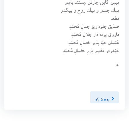
بيك جسم و بيك روح و بيكدم
قطعہ
صِدّيق جلوہ ريز جمالِ مُحمَّدٖ
فاروق پردہ دار جلالِ مُحمَّدٖ
عُثمان حيَا پذير خصالِ مُحمَّدٖ
حَيۡدردر مقيم بزمِ ڪمالِ مُحمَّدٖ
*
پويون پَنو