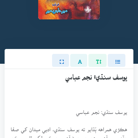
يوسف سنڌي: نجم عباسي
يوسف سنڌي: نجم عباسي
هڪڙي همراهه ٻُڌايو ته يوسف سنڌي، ادبي ميدان کي صفا
ڇڏي ويو آهي. هن جو چوڻ آهي، جيڪي لکن ٿا سو ڪن