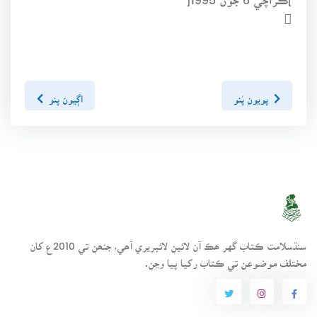

پويون پَنو
اڳيون پنو
سنڌسلامت ڪتاب گهر ھڪ آن لائين لائبريري آھي، جنھن تي 2010ع کان
مختلف موضوعن تي ڪتاب رکيا پيا وڃن.