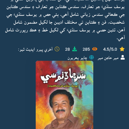
يوسف سنڌيءَ جو تعارف، سندس ڪتابن جو تعارف ۽ سندس ڪتابن
جي ڪھاڻي سندس زباني شامل آھي. ٻئي حص ۾ يوسف سنڌيءَ جي
شخصيت، فن ۽ ڪتابن تي مختلف اديبن جا لکيل مضمون شامل
آھن. ٽئين حصي ۾ يوسف سنڌيءَ کي لکيل خط ۽ ھڪ رپورٽ شامل
آھي.
4.5/5.0
285
28
آخري ڀيرو اپڊيٽ ٿيو:
مير حاجن مير
ڇاپو پھريون