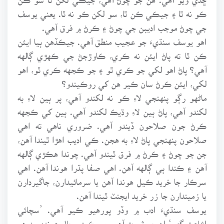
ڪو نه ٿا ۽ جيڪي ڪن ٿا، سو لکن ڪو نه ٿا. يعني يوسف
جي چوڻ موجب اديبن جي چوڻ ۽ ڪرڻ ۾ فرق آهي.
اهو يوسف سنڌيءَ جو عجيب منطق آهي. جيڪڏهن ٻيا ايئن
ڪن ٿا ته پاڻ ايئن نه ڪري، ڪاوڙجڻ جي ڪهڙي ڳالهه
آهي؟ پاڻ اهو لکي جو ڪري ٿو ۽ جو ڪجهه ڪري ٿو، اهو
لکي، ايئن ڪرڻ سان ڪير هن کي روڪيندو؟
ماڻهو رڳو پنهنجي لاءِ ڪو نه لکندو آهي، پر ٻين لاءِ به
لکندو آهي، پاڻ ٻين لاءِ وڌيڪ لکندو آهي. ٻين کي ڪجهه
ڪرڻ جون صلاحون ڏيندو آهي. ضروري ناهي ته اهي
صلاحون پنهنجي پاڻ لاءِ به هجن. ڪي اديب اهڙا ٿيندا آهن،
جن جو چوڻ ۽ ڪرڻ ۾ فرق ٿيندو آهي. چوندا هڪڙي ڳالهه
آهن ۽ ڪندا ٻي ڳالهه آهن. اهي صفا پڌرا هوندا آهن. اهي
سرڪار جا خريد ڪيل هوندا آهن يا سرمائيدارن، جاگيردارن
يا زميندارن جا زر خريد ايجنٽ ٿيندا آهن.
يوسف سنڌيءَ ادب ۾ وڏو پورهيو ڪيو آهي. ’سچائي
اشاعت گهر‘ ان جو ثبوت آهي. مسڪيني حال هوندي به هو