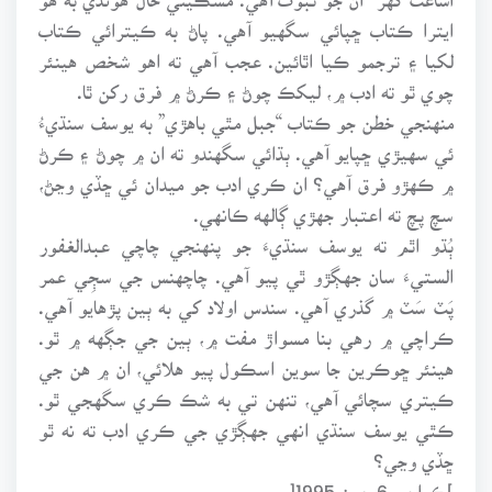
ايترا ڪتاب ڇپائي سگهيو آهي. پاڻ به ڪيترائي ڪتاب
لکيا ۽ ترجمو ڪيا اٿائين. عجب آهي ته اهو شخص هينئر
چوي ٿو ته ادب ۾، ليکڪ چوڻ ۽ ڪرڻ ۾ فرق رکن ٿا.
منهنجي خطن جو ڪتاب “جبل مٿي باهڙي” به يوسف سنڌيءُ
ئي سهيڙي ڇپايو آهي. ٻڌائي سگهندو ته ان ۾ چوڻ ۽ ڪرڻ
۾ ڪهڙو فرق آهي؟ ان ڪري ادب جو ميدان ئي ڇڏي وڃڻ،
سچ پچ ته اعتبار جهڙي ڳالهه ڪانهي.
ٻُڌو اٿم ته يوسف سنڌيءَ جو پنهنجي چاچي عبدالغفور
الستيءَ سان جهڳڙو ٿي پيو آهي. چاچهنس جي سڄِي عمر
پَٽ سَٽ ۾ گذري آهي. سندس اولاد کي به ٻين پڙهايو آهي.
ڪراچي ۾ رهي بنا مسواڙ مفت ۾، ٻين جي جڳهه ۾ ٿو.
هينئر ڇوڪرين جا سوين اسڪول پيو هلائي، ان ۾ هن جي
ڪيتري سچائي آهي، تنهن تي به شڪ ڪري سگهجي ٿو.
ڪٿي يوسف سنڌي انهي جهڳڙي جي ڪري ادب ته نه ٿو
ڇڏي وڃي؟
]ڪراچي 6 جون 1995[