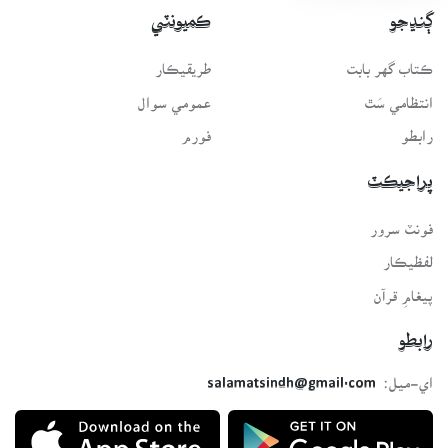
ڳنڍجو
ڪميونٽي
ڪتاب گهر بابت
طريقيڪار
انتظامي سَٿ
عمومي سوال
رابطو
فورم
پراجيڪٽ
فونٽ سرور
لفظيڪار
پيغامِ قرآن
رابطو
اي-ميل:
salamatsindh@gmail.com