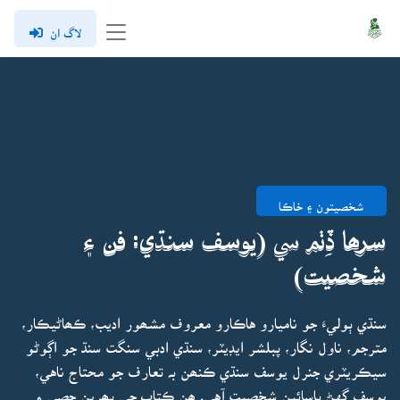
لاگ ان
شخصيتون ۽ خاڪا
سرھا ڏِٺم سي (يوسف سنڌي: فن ۽
شخصيت)
سنڌي ٻوليءَ جو ناميارو هاڪارو معروف مشھور اديب، ڪھاڻيڪار،
مترجم، ناول نگار، پبلشر ايڊيٽر، سنڌي ادبي سنگت سنڌ جو اڳوڻو
سيڪريٽري جنرل يوسف سنڌي ڪنھن بہ تعارف جو محتاج ناهي،
يوسف گهڻ پاسائين شخصيت آهي. ھن ڪتاب جي پھرين حصي ۾