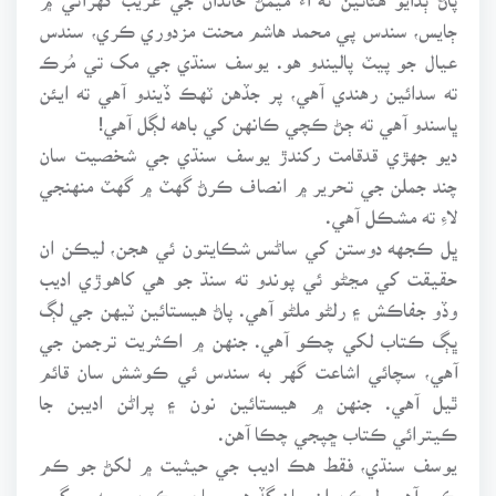
ڄايس، سندس پي محمد هاشم محنت مزدوري ڪري، سندس
عيال جو پيٽ پاليندو هو. يوسف سنڌي جي مک تي مُرڪ
ته سدائين رهندي آهي، پر جڏهن ٽهڪ ڏيندو آهي ته ايئن
ڀاسندو آهي ته ڄڻ ڪچي ڪانهن کي باهه لڳل آهي!
ديو جهڙي قدقامت رکندڙ يوسف سنڌي جي شخصيت سان
چند جملن جي تحرير ۾ انصاف ڪرڻ گهٽ ۾ گهٽ منهنجي
لاءِ ته مشڪل آهي.
ڀل ڪجهه دوستن کي ساڻس شڪايتون ئي هجن، ليڪن ان
حقيقت کي مڃڻو ئي پوندو ته سنڌ جو هي کاهوڙي اديب
وڏو جفاڪش ۽ رلڻو ملڻو آهي. پاڻ هيستائين ٽيهن جي لڳ
ڀڳ ڪتاب لکي چڪو آهي. جنهن ۾ اڪثريت ترجمن جي
آهي، سچائي اشاعت گهر به سندس ئي ڪوشش سان قائم
ٿيل آهي. جنهن ۾ هيستائين نون ۽ پراڻن اديبن جا
ڪيترائي ڪتاب ڇپجي چڪا آهن.
يوسف سنڌي، فقط هڪ اديب جي حيثيت ۾ لکڻ جو ڪم
ڪيو آهي. ليڪن ان سان گڏ هو سماجي ڪمن ۾ به سرگرم