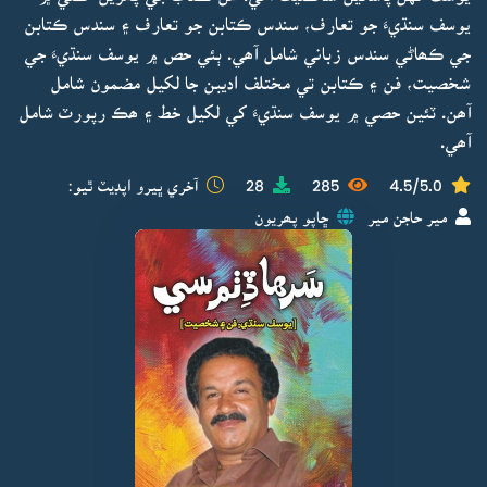
يوسف سنڌيءَ جو تعارف، سندس ڪتابن جو تعارف ۽ سندس ڪتابن
جي ڪھاڻي سندس زباني شامل آھي. ٻئي حص ۾ يوسف سنڌيءَ جي
شخصيت، فن ۽ ڪتابن تي مختلف اديبن جا لکيل مضمون شامل
آھن. ٽئين حصي ۾ يوسف سنڌيءَ کي لکيل خط ۽ ھڪ رپورٽ شامل
آھي.
4.5/5.0
285
28
آخري ڀيرو اپڊيٽ ٿيو:
مير حاجن مير
ڇاپو پھريون