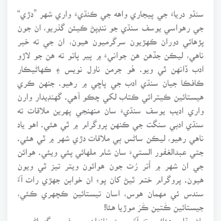
سنڌو درياءَ جي پيڃاري واهه جي ڪنڌيءَ واري شهر ”دڙي“
جي رهواسي يوسف سنڌي جو ننڍپڻ ڪيئن گذريو، ان جون
پڙهائي دوران ڪهڙيون سرگرميون هيون، ان جي ته خبر
ناهي، ليڪن جڏهن هن جوانيءَ ۾ پير پاتو ته هن جو لاڙو
ادب ڏانهن ٿي ويو. هُو جرمن ناول نويس ۽ ڪهاڻيڪار
ڪافڪا جيان سنڌي ادب جي پاڇي ۾ رهيو. جنهن ڪري
هيستائين ڪيترائي ڪتاب لکي چڪو آهي. گهنڊيدار وارن
واري اديب يوسف سنڌيءَ سان منهنجي پهرين ملاقات ته
سنڌي ادبي سنگت جي ڪنهن پروگرام ۾ ٿي هئي. اهو ياد
ناهي رهيو، ليڪن ساڻس ٻي ملاقات دڙي شهر ۾ ٿي هئي.
جتي عبدالغفور الستيءَ سان شام ملهائي پئي ويئي. هوائن
جي ان شهر ۾ اُتر رُت جون هوائون ويتر تيز ٿي ويون
هيون. پروگرام ختم ٿيڻ کان پوءِ ان خوابن جهڙي رات آءٌ
سندس ئي مهمان هوس، اسان تيستائين ڪچهري ڪئي،
جيستائين ڪَتين ڪَرَ موڙيا هئا!
پاڻ ٻڌايو هئائين ته آءٌ ميمڻ خاندان جي غريب گهراڻي ۾