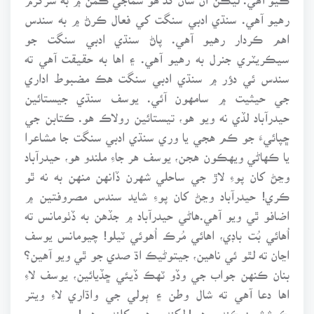
رهيو آهي. سنڌي ادبي سنگت کي فعال ڪرڻ ۾ به سندس
اهم ڪردار رهيو آهي. پاڻ سنڌي ادبي سنگت جو
سيڪريٽري جنرل به رهيو آهي. ۽ اها به حقيقت آهي ته
سندس ئي دؤر ۾ سنڌي ادبي سنگت هڪ مضبوط اداري
جي حيثيت ۾ سامهون آئي. يوسف سنڌي جيستائين
حيدرآباد لڏي نه ويو هو، تيستائين رولاڪ هو. ڪتابن جي
ڇپائيءَ جو ڪم هجي يا وري سنڌي ادبي سنگت جا مشاعرا
يا ڪهاڻي ويهڪون هجن، يوسف هر جاءِ ملندو هو، حيدرآباد
وڃڻ کان پوءِ لاڙ جي ساحلي شهرن ڏانهن منهن به نه ٿو
ڪري! حيدرآباد وڃڻ کان پوءِ شايد سندس مصروفتين ۾
اضافو ٿي ويو آهي.هاڻي حيدرآباد ۾ جڏهن به ڏٺومانس ته
اُهائي بُت باڊي، اهائي مُرڪ اُهوئي ٽيلو! چيومانس يوسف
اڃان ته لٿو ئي ناهين، جيتوڻيڪ اڌ صدي جو ٿي ويو آهين؟
بنان ڪنهن جواب جي وڏو ٽهڪ ڏيئي ڇڏيائين، يوسف لاءِ
اها دعا آهي ته شال وطن ۽ ٻولي جي واڌاري لاءِ ويتر
ڪوششون ڪندو رهي! لکندو رهي، کلندو رهي!