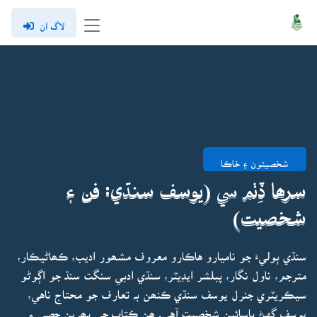
لاگ ان
شخصيتون ۽ خاڪا
سرھا ڏِٺم سي (يوسف سنڌي: فن ۽
شخصيت)
سنڌي ٻوليءَ جو ناميارو هاڪارو معروف مشھور اديب، ڪھاڻيڪار،
مترجم، ناول نگار، پبلشر ايڊيٽر، سنڌي ادبي سنگت سنڌ جو اڳوڻو
سيڪريٽري جنرل يوسف سنڌي ڪنھن بہ تعارف جو محتاج ناهي،
يوسف گهڻ پاسائين شخصيت آهي. ھن ڪتاب جي پھرين حصي ۾