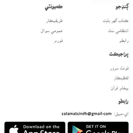
ڳنڍجو
ڪميونٽي
ڪتاب گهر بابت
طريقيڪار
انتظامي سَٿ
عمومي سوال
رابطو
فورم
پراجيڪٽ
فونٽ سرور
لفظيڪار
پيغامِ قرآن
رابطو
اي-ميل:
salamatsindh@gmail.com