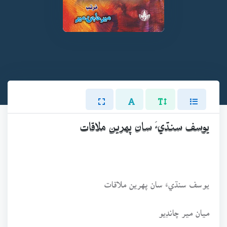
يوسف سنڌيءَ سان پهرين ملاقات
يوسف سنڌيءَ سان پهرين ملاقات
ميان مير چانڊيو