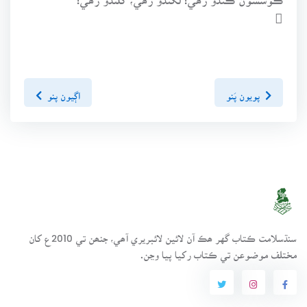

پويون پَنو
اڳيون پنو
سنڌسلامت ڪتاب گهر ھڪ آن لائين لائبريري آھي، جنھن تي 2010ع کان
مختلف موضوعن تي ڪتاب رکيا پيا وڃن.