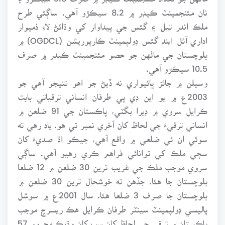
نان مئنجمينٽ ڪيڊر ۾ 8.2 سيڪڙو آهي. ساڳئي طرح
ملڪ اندر تيل ۽ گئس جي پيداوار کي وڌائڻ لاءِ ذميوار
اداري آئل اينڊ گئس ڊولپمينٽ ڪارپوريشن (OGDCL) ۾
بلوچستان جي ماڻهن جو حصو مئنجمينٽ ڪيڊر ۾ صرف
10.5 سيڪڙو آهي.
وسيلن ۾ جائز ڀائيواري نه ڏيڻ جو اهو نتيجو آهي جو
2003ع ۾ يو اين ڊي پي طرفان انساني ترقياتي بابت
ڪرايل سروي ۾ ڊيرا بگٽي، پاڪستان جي 91 ضلعن ۾
انساني ترقيءَ جي لحاظ کان آخري نمبر تي هو. ياد رهي ته
سوئي ان ئي ضلعي ۾ واقع آهي، جيڪو اڌ صديءَ کان
سڄي ملڪ کي توانائي فراهم ڪري رهيو آهي. ساڳي
سروي موجب ملڪ جي غريب ترين 30 ضلعن ۾ 12 ضلعا
بلوچستان جا هئا. جڏهن ته خوشحال ترين 30 ضلعن ۾
بلوچستان جا صرف 3 ضلعا هئا. سال 2001ع ۾ سوشل
پاليسي ڊولپمينٽ سينٽر طرفان ڪرايل هڪ ريسرچ موجب
پاڪستان ۾ ترقي جي لحاظ کان سڀ کان وڌيڪ محروم 57