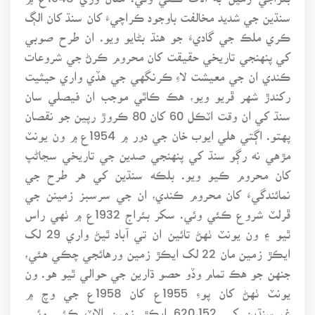
سنڌين جي شديد مخالفت باوجود ڪراچيءَ کان سنڌ کان الڳ
ڪري ملڪ جي گاديءَ جو هنڌ بڻايو ويو. ان طرح صوبي
کي پنهنجي تاريخي حقيقت کان محروم ڪرڻ جي شروعات
ڪندي ان جي معيشت لاءِ ڪرنگهي جي هڏي واري حيثيت
رکندڙ شهر ڦريو ويو، هڪ ڪاٿي موجب ان فيصلي سان
سنڌ کي ان وقت اٽڪل 60 کان 80 ڪروڙ رپين جو نقصان
پهتو. اڳتي هلي ايوب خان جي دور ۾ 1954ع ۾ ون يونٽ
مڙهي نه رڳو سنڌ کي پنهنجي صدين جي تاريخي سڃاڻپ
کان محروم ڪيو ويو. بلڪه سنڌين کي هر طرح جي
نمائندگيءَ کان محروم ڪندي، ان جي سرسبز زمينن جي
ڦرلٽ شروع ڪئي وئي. سکر بئراج 1932ع ۾ ٺهي راس
ٿيو ۽ ون يونٽ ٺهڻ تائين ان تي آباد ٿيڻ واري 29 لک
ايڪڙ زمين مان 22 لک ايڪڙ زمين ورهائجي چڪي هئي،
جنهن جو هڪ تمام وڏو حصو ڌارين جي حوالي ٿيو هو. ون
يونٽ ٺهڻ کان پوءِ 1955ع کان 1958ع جي وچ ۾
غيرسنڌين کي 620،152 ايڪڙ زمين الاٽ ڪئي وئي.