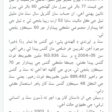
جي قيمت 77 ڊالر في بيرل مان گهٽجي 60 ڊالر في بيرل
تائين پهتي آهي. ان حساب سان گذريل سال سنڌ مان مليل
تيل جي ڪل ماليت ساڍا 52 ارب رپيا بڻجي ٿي ۽ تيل جي
اها پيداوار مجموعي ملڪي پيداوار جو 60 سيڪڙو بڻجي
ٿي.
سنڌ ۾ اڀرندي ۽ الهندي پٽيءَ تي گئس جا تمام وڏا ذخيرا
موجود آهن. تقريبن هر ضلعي مان گئس پيدا ٿي رهي آهي.
سن 05-2004ع ۾ سنڌ 163،936 ملين ڪيوبڪ فوٽ
گئس پيدا ڪئي، جيڪا ملڪي گئس جي پيداوار جو 70
سيڪڙو بڻجي ٿي. مزي جي ڳالهه اها آهي ته سنڌ ۾ گئس
جو واهپو 889،492 ملين ڪيوبڪ فوٽ رهيو. يعني سنڌ
جي اٽڪل 48 سيڪڙو گئس سنڌ کان ٻاهر استعمال ڪئي
وئي.
وسيلن جي ان داستان کان پوءِ اچو ته ڏسون سنڌ ۾ انساني
ترقيءَ جي ڪهڙي حالت آهي.
مٿي ڄاڻايل يو اين ڊي پي جي سال 2003ع واري ريسرچ