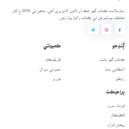
سنڌسلامت ڪتاب گهر ھڪ آن لائين لائبريري آھي، جنھن تي 2010ع کان
مختلف موضوعن تي ڪتاب رکيا پيا وڃن.
ڳنڍجو
ڪميونٽي
ڪتاب گهر بابت
طريقيڪار
انتظامي سَٿ
عمومي سوال
رابطو
فورم
پراجيڪٽ
فونٽ سرور
لفظيڪار
پيغامِ قرآن