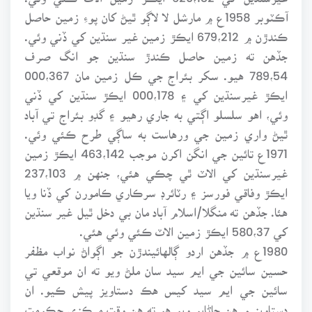
آڪٽوبر 1958ع ۾ مارشل لا لاڳو ٿيڻ کان پوءِ زمين حاصل
ڪندڙن ۾ 679،212 ايڪڙ زمين غير سنڌين کي ڏني وئي.
جڏهن ته زمين حاصل ڪندڙ سنڌين جو انگ صرف
789،54 هيو. سکر بئراج جي ڪل زمين مان 000،367
ايڪڙ غيرسنڌين کي ۽ 000،178 ايڪڙ سنڌين کي ڏني
وئي، اهو سلسلو اڳتي به جاري رهيو ۽ گڊو بئراج تي آباد
ٿيڻ واري زمين جي ورهاست به ساڳي طرح ڪئي وئي.
1971ع تائين جي انگن اکرن موجب 463،142 ايڪڙ زمين
غيرسنڌين کي الاٽ ٿي چڪي هئي، جنهن ۾ 237،103
ايڪڙ وفاقي فورسز ۽ رٽائرڊ سرڪاري ڪامورن کي ڏنا ويا
هئا. جڏهن ته منگلا/اسلام آباد مان بي دخل ٿيل غير سنڌين
کي 580،37 ايڪڙ زمين الاٽ ڪئي وئي هئي.
1980ع ۾ جڏهن اردو ڳالهائيندڙن جو اڳواڻ نواب مظفر
حسين سائين جي ايم سيد سان ملڻ ويو ته ان موقعي تي
سائين جي ايم سيد کيس هڪ دستاويز پيش ڪيو. ان
دستاويز ۾ هن ڄاڻايو ويو هو ته هن وقت مرڪزي حڪومت