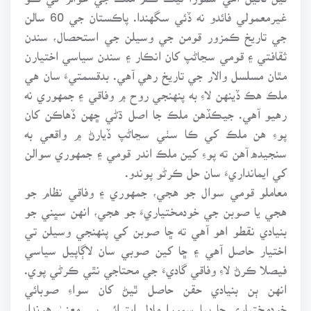
غيرمعمولي فائدو نه ڏئي سگهندا. پاڪستان جي 60 سالن
جي تاريخ ڪمزور قومن جي وسيلن جي استحصال، سندن
ثقافتي ۽ قومي سڃاڻپ کان انڪار ۽ سندن سياسي اختيارن
مٿان مسلسل والار جي تاريخ رهي آهي. بدقسمتيءَ سان هي
ملڪ هڪ ڏينهن لاءِ به پنهنجي روح ۾ وفاقي ۽ جمهوري نه
رهيو آهي. جيڪڏهن ملڪ جا اصل ڌڻي ڇهن ڏهاڪن کان
پوءِ هن ملڪ کي ڪا سٺي سڃاڻپ ڏيارڻ ۾ واقعي به
سنجيده آهن ته پوءِ کين ملڪ اندر قومي ۽ جمهوري سوالن
کي ايمانداريءَ سان حل ڪرڻو پوندو.
معاملو قومي سوال جو هجي، جمهوري ۽ وفاقي نظام جو
هجي يا صوبن جي خودمختياريءَ جو هجي، انهن سڀني جو
بنيادي نقطو اهو آهي ته ڇا صوبن کي پنهنجي وسيلن تي
اختيار حاصل آهي ۽ ڇا کين صوبي سان لاڳاپيل سياسي
فيصلا ڪرڻ لاءِ وفاقي گاديءَ جي محتاجي نٿي ڪرڻي پوي.
انهن ٻن بنيادي حقن حاصل ٿيڻ کان سواءِ صوبائي
خودمختياري جا ٻيا سمورا ماڊل ايترائي بي معنيٰ هوندا،