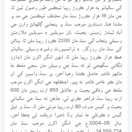
کي ساليانو ٻه هزار ڪروڙ رپيا ٽيڪس طور وصول ٿين ٿا،
جن مان 16 هزار ڪروڙ سنڌ مان مختلف ٽيڪسن جي مد ۾
ملندا هئا. دستاويز موجب سنڌ ۾ پنجابي ڳالهائڻ وارن جي
آباد ٿيندڙ زمينن، بجيٽ، نان سويلين ۽ سويلين ملازمتن
وسيلي پنجاب کي سنڌ مان 2200 ڪروڙ رپيا ملن ٿا. پٺاڻن
کي سنڌ مان روزگار، ۽ ٽرانسپورٽ وغيره وسيلي ساليانو
هڪ هزار ڪروڙ رپيا ملن ٿا. انهن انگن اکرن مان اندازو
لڳائي سگهجي ٿو ته سنڌ جي وسيلن مان سڄي ملڪ جا
ماڻهو فائدو حاصل ڪندا رهيا آهن، پر سنڌ واسين کي ان
مان ڪو خاص فائدو نه پيو. اڄڪلهه جي انگن اکرن موجب
ملڪ جي وفاقي بجيٽ ۾ ڄاڻايل 850 ارب رپين مان 600
ارب رپيا سنڌ فراهم ڪري ٿي. جڏهن ته سنڌ جي سالياني
بجيٽ ۾ کيس صرف 80 ارب رپيا موٽي ملن ٿا. سنڌ ۾ تيل
گيس ۽ ڪوئلي جا تمام وڏا ذخيرا دريافت ٿي چڪا آهن.
سال 05-2004ع جي انگن اکرن موجب سنڌ مان
14،556،774 بيرل ڪچو تيل مليو. عالمي مارڪيٽ ۾ تيل