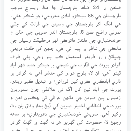
ضلعن ۾ 24 ضلعا بلوچستان جا هئا. ريسرچ موجب
بلوچستان جي 88 سيڪڙو آبادي محروميءَ جو شڪار هئي.
هي انگ اکر بلوچستان جي وسيلن جي ڦرلٽ کي چٽي
نموني واضح ڪن ٿا. بلوچستان اندر صوبي جي حقن ۽
خودمختياري جي هلندڙ هاڻوڪي لهر درحقيقت وسيلن جي
مالڪي جي تناظر ۾ پيدا ٿي آهي، جنهن کي طاقت ذريعي
چيڀاٽڻ وارو طريقو استعمال ڪيو پيو وڃي. ٻئي طرف
گوادر پورٽ جي اڏاوت جي نتيجي ۾ جيڪو جديد شهر آباد
ٿيڻو آهي، ان لاءِ بلوچ عوام کي خدشو آهي ته گوادر ۾
ڌاري آبادڪاري ڪري کين ٿورائيءَ ۾ تبديل ڪيو ويندو.
پورٽ جي آباد ٿيڻ کان اڳ ئي علائقي جون سموريون
زمينون ٻين صوبن جي ماڻهن حوالي ٿي چڪيون آهن ۽
پورٽ جي انتظامي اختيار صوبن کي ڏيڻ بجاءِ وفاق پاڻ وٽ
رکيو آهي. صوبائي خودمختياري جي دعويداريءَ ۾ ساهه
وجهڻ لاءِ حڪومت کي گهربو هو ته گهٽ ۾ گهٽ گوادر
پورٽ جي انتظامڪاريءَ جا اختيار صوبي جي حوالي ڪري