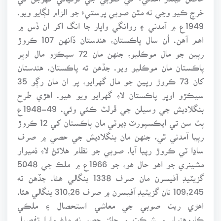
خرچ ڪيو وڃي ته مٿن صوبي پرستيءَ جو الزام لڳايو ويو.
1949ع ۾ آمدني ۽ روانگي واپار جا انگ اکر ان ڏس ۾
اهم آهن. اُن سال پاڪستان، هندستان ڏانهن 107 ڪروڙ
رپين جو مال موڪليو، جنهن مان 72 سيڪڙو مال اوڀر
پاڪستان مان موڪليو ويو. جڏهن ته پاڪستان، هندستان
کان 73 ڪروڙ رپين جو مال گهرايو، پر ان مان رڳو 35
سيڪڙو اوڀر پاڪستان لاءِ گهرايو ويو هيو. اهڙي طرح
بنگلاديش جي وسيلن جي ڦرلٽ ڪئي وئي. 49-1948ع
پٽ سن تي ايڪسپورٽ ڊيوٽي مان پاڪستان کي 12 ڪروڙ
رپيا آمدني ٿي، جنهن مان بنگلاديش جي حصي ۾ صرف
ساڍا ٽي ڪروڙ رپيا آيا. صوبي جو نظام هلائڻ لاءِ ذميوار
مشينري جو اهو حال هو، جو 1966ع ۾ ملڪ جي 5048
گزيٽيڊ آفيسرن مان صرف 1338 بنگالي هئا. جڏهن ته
109،245 نان گزيٽيڊ آفيسرن ۾ صرف 310،26 بنگالي هئا.
اهڙي ريت صوبي جي معاشي استحصال ۽ ملڪي
ڪاروهنوار ۾ شرڪت ۾ جائز حصو نه ملڻ وارا تفصيل