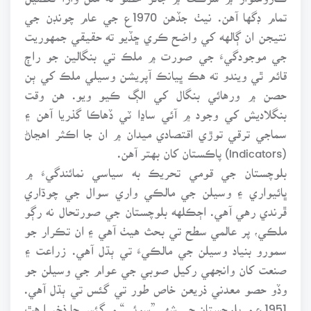
تمام ڊگها آهن. نيٺ جڏهن 1970ع جي عام چونڊن جي
نتيجن ان ڳالهه کي واضح ڪري ڇڏيو ته حقيقي جمهوريت
جي موجودگيءَ جي صورت ۾ ملڪ تي بنگالين جو راڄ
قائم ٿي ويندو ته هڪ ڀيانڪ آپريشن وسيلي ملڪ کي ٻن
حصن ۾ ورهائي بنگال کي الڳ ڪيو ويو. هن وقت
بنگلاديش کي وجود ۾ آئي ساڍا ٽي ڏهاڪا گذريا آهن ۽
سماجي ترقي توڙي اقتصادي ميدان ۾ ان جا اڪثر اهڃاڻ
(Indicators) پاڪستان کان بهتر آهن.
بلوچستان جي قومي تحريڪ به سياسي نمائندگيءَ ۾
ڀائيواري ۽ وسيلن جي مالڪي واري سوال جي چوڌاري
ڦرندي رهي آهي. اڄڪلهه بلوچستان جي صورتحال نه رڳو
ملڪي، پر عالمي سطح تي بحث هيٺ آهي ۽ ان تڪرار جو
سمورو بنياد وسيلن جي مالڪيءَ تي ٻڌل آهي. زراعت ۽
صنعت کان وانجهي رکيل صوبي جي عوام جي وسيلن جو
وڏو حصو معدني ذريعن خاص طور تي گئس تي ٻڌل آهي.
1951ع ۾ بلوچستان جي شهر ”سوئي“ ۾ گئس جا ذخيرا هٿ