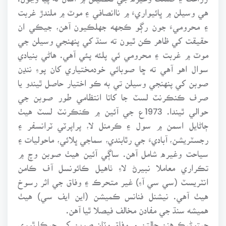
هي وسيلن ۾ ڀائيواريءَ ۾ ناانصافي ۽ موٽ ۾ ملندڙ غربت
۽ محروميءَ جون رڳو ڪجهه جهلڪيون آهن، جيڪي ان
حقيقت کي ظاهر ڪن ٿيون ته سنڌ کي پنهنجي وسيلن جي
موٽ ۾ غربت ۽ محرومي ئي پلئه پئي آهي. هاڻي بنيادي
سوال اهو آهي ته ڇا صوبائي خودمختياري کان پوءِ ننڍن
صوبن کي پنهنجي وسيلن تي به ڪو اختيار حاصل ٿيندو يا
صرف ڪنڪرنٽ لسٽ جا کاتا انتظامي طور صوبن جي
حوالي ٿيندا. 1973ع جي آئين ۾ ڪنڪرنٽ لسٽ هيٺ
ڄاڻايل اسمن ۾ سول ۽ ڪرمنل لا، پراپرٽي ٽرانسفر ۽
رجسٽريشن، آباديءَ جي رٿابندي، سماجي ڀلائي، ماحوليات ۽
سياحت وغيره شامل آهن. ساڳي آئين هيٺ صوبن وچ ۾
تڪراري معاملا نبيرڻ لاءِ ٺاهيل ڪائونسل آف ڪامن
انٽريسٽ (سي سي آءِ) غير متحرڪ ۽ وفاق جي اثر رسوخ
هيٺ آهي. نيشنل فنانس ڪميشن (اين ايف سي) هيٺ
هميشه سنڌ جي مفادن مخالف فيصلا ٿيا آهن.
جيتوڻيڪ هنن حالتن ۾ وفاق وٽان صوبن کي جيڪا ٿوري