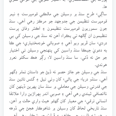
ها.
ساڳيءَ طرح سنڌ ۾ وسيلن جي مالڪي قومپرست ۽ نيم
قومپرست تنظيمن جي جدوجهد جو مرڪز رهي آهي. سنڌ
جون سموريون قومپرست تنظيمون ۽ اڪثر وفاق پرست
تنظيمون ان ڳالهه تي يڪراءِ آهن ته سنڌ جي وسيلن کي بي
درديءَ سان ڦريو ويو آهي ۽ صوبائي خودمختياريءَ جي ڪا
به دعويٰ جيڪا سنڌ واسين کي پنهنجي وسيلن تي اختيار
جو حق نه ڏئي، سا سنڌ واسين لاءِ رڳو هڪ سکڻو نعرو
هوندي.
سنڌ جي وسيلن جو جائز حصو نه ڏيڻ جو داستان تمام ڊگهو
آهي. سنڌو درياءَ جي پاڻيءَ کان وٺي تيل ۽ گئس تائين سنڌ
جي قدرتي وسيلن جي معاملي ۾ سنڌ سان پهرين ڏينهن کان
ناانصافي ٿيندي رهي آهي ۽ صوبي اندر ٻهراڙين وارا علائقا
انساني ترقيءَ جي معيار کان گهڻو هيٺ واري حالت ۾ آهن.
سنڌ تاريخي لحاظ کان وسيلن ۾ شاهوڪار هجڻ جي ڏوهه
۾ هميشه ڌارين جي ڪاهن ۽ ڦرلٽ جو شڪار رهي آهي.