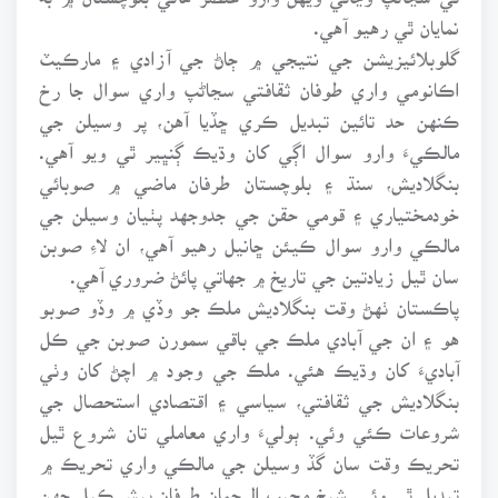
نمايان ٿي رهيو آهي.
گلوبلائيزيشن جي نتيجي ۾ ڄاڻ جي آزادي ۽ مارڪيٽ
اڪانومي واري طوفان ثقافتي سڃاڻپ واري سوال جا رخ
ڪنهن حد تائين تبديل ڪري ڇڏيا آهن، پر وسيلن جي
مالڪيءَ وارو سوال اڳي کان وڌيڪ ڳنڀير ٿي ويو آهي.
بنگلاديش، سنڌ ۽ بلوچستان طرفان ماضي ۾ صوبائي
خودمختياري ۽ قومي حقن جي جدوجهد پٺيان وسيلن جي
مالڪي وارو سوال ڪيئن ڇانيل رهيو آهي، ان لاءِ صوبن
سان ٿيل زيادتين جي تاريخ ۾ جهاتي پائڻ ضروري آهي.
پاڪستان ٺهڻ وقت بنگلاديش ملڪ جو وڏي ۾ وڏو صوبو
هو ۽ ان جي آبادي ملڪ جي باقي سمورن صوبن جي ڪل
آباديءَ کان وڌيڪ هئي. ملڪ جي وجود ۾ اچڻ کان وٺي
بنگلاديش جي ثقافتي، سياسي ۽ اقتصادي استحصال جي
شروعات ڪئي وئي. ٻوليءَ واري معاملي تان شروع ٿيل
تحريڪ وقت سان گڏ وسيلن جي مالڪي واري تحريڪ ۾
تبديل ٿي وئي. شيخ مجيب الرحمان طرفان پيش ڪيل ڇهن