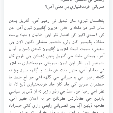
صوبائي خودمختياري بي معنيٰ آهي؟
پاڪستان تيزيءَ سان تبديل ٿي رهيو آهي. گذريل پنجن
سالن اندر هن ملڪ ۾ ڪي اهڙيون ڳالهيون ٿيون آهن، جن
کي ڏسندي اکين کي اعتبار نٿو اچي. طالبان ۽ بنياد پرست
مخالف پاليسين کان وٺي، ڪشمير معاملي ڏانهن لاڙن جي
تبديليءَ سميت انيڪ اهڙيون ڳالهيون ٿيندي ڏسڻ ۾ آيون
آهن، جيڪي ملڪ جي گذريل پنجن ڏهاڪن جي تاريخ کان
ڪوهين ڏور نظر اچن ٿيون. صوبائي خودمختياري به اهڙو
ئي معاملو آهي، جنهن بابت هن ملڪ ۾ ڳالهه ڪرڻ ڄڻ ته
گناهه رهيو آهي ۽ حيراني جي ڳالهه آهي جو اڄ ملڪ جا
حڪمران صوبن کي جلد کان جلد خودمختياري ڏيڻ لاءِ آتا
نظر اچي رهيا آهن. سنڌ جي وڏي وزير ته ان ڏس ۾ سياسي
پارٽين جي ڪانفرنس ڪوٺائڻ جو به اعلان ڪيو آهي.
ڪجهه ڏينهن اڳ بين الصوبائي رابطي واري کاتي حيدرآباد
۾ هڪ بحث مباحثو پڻ منعقد ڪرايو ته جيئن سول