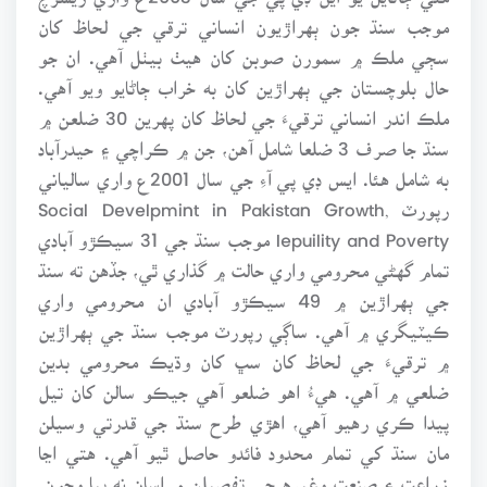
موجب سنڌ جون ٻهراڙيون انساني ترقي جي لحاظ کان
سڄي ملڪ ۾ سمورن صوبن کان هيٺ بيٺل آهي. ان جو
حال بلوچستان جي ٻهراڙين کان به خراب ڄاڻايو ويو آهي.
ملڪ اندر انساني ترقيءَ جي لحاظ کان پهرين 30 ضلعن ۾
سنڌ جا صرف 3 ضلعا شامل آهن، جن ۾ ڪراچي ۽ حيدرآباد
به شامل هئا. ايس ڊي پي آءِ جي سال 2001ع واري سالياني
رپورٽ Social Develpmint in Pakistan Growth,
Iepuility and Poverty موجب سنڌ جي 31 سيڪڙو آبادي
تمام گهڻي محرومي واري حالت ۾ گذاري ٿي، جڏهن ته سنڌ
جي ٻهراڙين ۾ 49 سيڪڙو آبادي ان محرومي واري
ڪيٽيگري ۾ آهي. ساڳي رپورٽ موجب سنڌ جي ٻهراڙين
۾ ترقيءَ جي لحاظ کان سڀ کان وڌيڪ محرومي بدين
ضلعي ۾ آهي. هيءُ اهو ضلعو آهي جيڪو سالن کان تيل
پيدا ڪري رهيو آهي، اهڙي طرح سنڌ جي قدرتي وسيلن
مان سنڌ کي تمام محدود فائدو حاصل ٿيو آهي. هتي اڃا
زراعت ۽ صنعت وغيره جي تفصيلن ۾ اسان نه پيا وڃون.