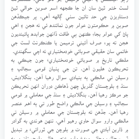
لسٽ ختم ٿيڻ سان ان جا ڪجهه اسم صوبن حوالي ٿيڻ
دستاويزن جي حد تائين سٺي ڳالهه آهي، پر جيڪڏهن
صوبن ۾ حڪومتون عوام جون نمائنده ئي نه هجن ۽ اهي
پاڻ کي عوام بجاءِ ڪنهن ٻي طاقت ڏانهن جوابده ڀائينديون
هجن ته پوءِ صرف آئيني ترميمن يا ڪنڪرنٽ لسٽ جي
خاتمي سان حقيقي صوبائي خودمختياري نه اچي سگهندي.
ملڪي تاريخ ۾ صوبائي خودمختياريءَ جون جيڪي به
تحريڪون هليون آهن، تن جي پٺيان قومي سڃاڻپ ۽
وسيلن تي مالڪي ٻه بنيادي سوال رهيا آهن. بنگلاديش،
سنڌ ۽ بلوچستان گذريل ڇهن ڏهاڪن دوران انهن تحريڪن
جو مرڪز رهيا آهن. بنگلاديش ۽ سنڌ جي معاملي ۾ قومي
سڃاڻپ ۽ وسيلن جي مالڪي واضح طور تي ٻه اهم عنصر
رهيا آهن. جڏهن ته بلوچستان جي معاملي ۾ وسيلن تي
مالڪي وارو سوال حاوي رهيو آهي، تنهن هوندي به گوادر
۾ ڌارين آبادي جي صورت ۾ بلوچن جي ٿورائيءَ ۾ تبديل
ٿي سڃاڻپ وڃائي ويهڻ وارو عنصر هاڻي بلوچستان ۾ به