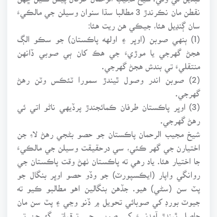
نقطن مان نڪرندڙ 3 مطالبا سڌا سنوان وسيلن جي مالڪيءَ
سان ڳنڍيل هئا، جيڪي هن ريت هئا:
(1) ٻنهي صوبن (اوڀر ۽ اولهه پاڪستان) جو سڪو الڳ
هجڻ گهرجي يا موڙيءَ جي هڪ کان ٻي صوبي ڏانهن
منتقليءَ تي بندش هجڻ گهرجي.
(2) صوبن اندر وصول ٿيندڙ سمورا ٽئڪس وٽن رهڻ
گهرجي.
(3) اوڀر پاڪستان طرفان ڪمائجندڙ پرڏيهي ناڻو اتي ئي
رهڻ گهرجي.
شيخ مجيب الرحمان پاڪستان جو حصو بڻجي رهڻ لاءِ جن
اختيارن جي گهر ڪئي، سي درحقيقت وسيلن جي مالڪيءَ
جا اختيار هئا. ياد رهي ته پاڪستان ٺهڻ وقت پاڪستان جي
روانگي واپار (ايڪسپورٽ) جو وڏو حصو اوڀر بنگال جو
پٽ سن (سڻي) هيو. جڏهن بنگالين اهو مطالبو ڪيو ته
جيوٽ بورڊ کي صوبائي تحويل ۾ ڏنو وڃي ۽ پٽ سن مان
حاصل ٿيندڙ آمدنيءَ کي صوبي جي ترقياتي گهرجن تي