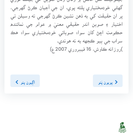
گهڻي خودمختياري پلئه پوي، ان جي آجيان ڪرڻ گهرجي،
پر ان حقيقت کي به ذهن نشين ڪرڻ گهرجي ته وسيلن تي
اختيار ۽ صوبن اندر حقيقي معنيٰ ۾ عوام جي نمائنده
حڪومت اچڻ کان سواءِ صوبائي خودمختياري سواءِ هڪ
سراب جي ٻيو ڪجهه به نه هوندي.
)روزانه ڪاوش، 16 فيبروري 2007ع)
پويون پَنو
اڳيون پنو