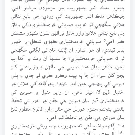
جيترو ملڪ اندر جمهوريت جو موجوده سرشتو آهي.
جيڪڏهن ملڪ اندر جمهوريت کي ورديءَ جي تابع بڻائي
هلائي سگهجي ٿو ته پوءِ صوبائي خودمختياريءَ کي وفاق
جي تابع بڻائي هلائڻ وارو ماڊل ڊزائين ڪرڻ ڪهڙو مشڪل
ڪم آهي؟ صوبائي خودمختياري ڪهڙي شڪل ۾ ظهور
پذير ٿيندي، ان جو اندازو ان ڳالهه مان ئي لڳائي سگهجي
ٿو ته صوبائي خودمختياريءَ جا سنيها ان وقت ۾ آندا پيا
وڃن، جڏهن وفاق هڪ صوبي جي ماڻهن ۽ وزيراعليٰ کان
پڇڻ کان سواءِ ان جا ٻه ٻيٽ وڪرو ڪري ٿو ڇڏي ۽ ٻئي
صوبي کي پنهنجي حدن اندر ٺهندڙ بندرگاهه کي هلائڻ جو
اختيار ڏيڻ لاءِ تيار ناهي. ان وايو منڊل ۾ صوبن کي
خودمختياري ڏيڻ سان صوبن جي حقن جو اهڙو ئي تحفظ
يقيني بڻجندو،جهڙو عورتن جي حقن وارو قانون منظور ٿيڻ
سان عورتن جي حقن جو تحفظ ٿيو آهي.
هڪ ڳالهه واضح آهي ته جمهوريت ۽ صوبائي خودمختياري
رڳو اليڪشن يا آئيني ترميمن جو نالو ناهي. ڪنڪرنٽ