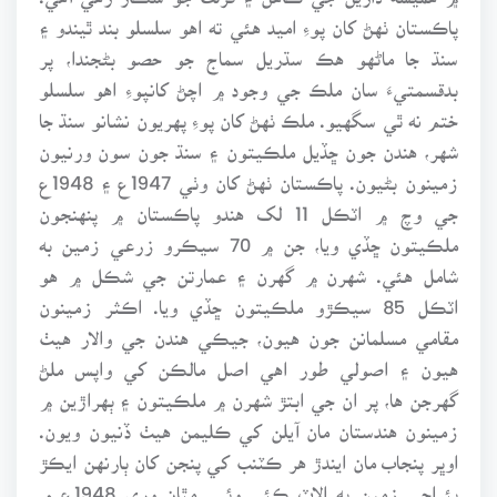
پاڪستان ٺهڻ کان پوءِ اميد هئي ته اهو سلسلو بند ٿيندو ۽
سنڌ جا ماڻهو هڪ سڌريل سماج جو حصو بڻجندا، پر
بدقسمتيءَ سان ملڪ جي وجود ۾ اچڻ کانپوءِ اهو سلسلو
ختم نه ٿي سگهيو. ملڪ ٺهڻ کان پوءِ پهريون نشانو سنڌ جا
شهر، هندن جون ڇڏيل ملڪيتون ۽ سنڌ جون سون ورنيون
زمينون بڻيون. پاڪستان ٺهڻ کان وٺي 1947ع ۽ 1948ع
جي وچ ۾ اٽڪل 11 لک هندو پاڪستان ۾ پنهنجون
ملڪيتون ڇڏي ويا، جن ۾ 70 سيڪرو زرعي زمين به
شامل هئي. شهرن ۾ گهرن ۽ عمارتن جي شڪل ۾ هو
اٽڪل 85 سيڪڙو ملڪيتون ڇڏي ويا. اڪثر زمينون
مقامي مسلمانن جون هيون، جيڪي هندن جي والار هيٺ
هيون ۽ اصولي طور اهي اصل مالڪن کي واپس ملڻ
گهرجن ها، پر ان جي ابتڙ شهرن ۾ ملڪيتون ۽ ٻهراڙين ۾
زمينون هندستان مان آيلن کي ڪليمن هيٺ ڏنيون ويون.
اوڀر پنجاب مان ايندڙ هر ڪٽنب کي پنجن کان ٻارنهن ايڪڙ
بئراجي زمين به الاٽ ڪئي وئي. مٿان وري 1948ع ۾