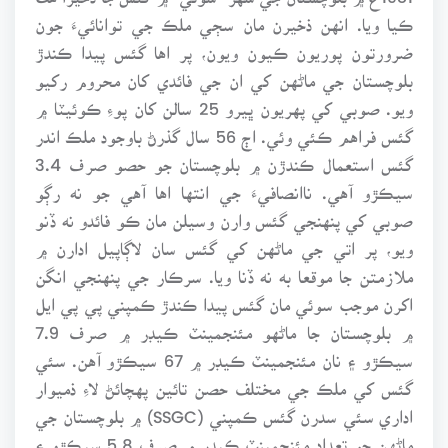
ڪيا ويا. انهن ذخيرن مان سڄي ملڪ جي توانائيءَ جون
ضرورتون پوريون ڪيون ويون، پر اها گئس پيدا ڪندڙ
بلوچستان جي ماڻهن کي ان جي فائدي کان محروم رکيو
ويو. صوبي کي پهريون ڀيرو 25 سالن کان پوءِ ڪوئيٽا ۾
گئس فراهم ڪئي وئي. اڄ 56 سال گذرڻ باوجود ملڪ اندر
گئس استعمال ڪندڙن ۾ بلوچستان جو حصو صرف 3.4
سيڪڙو آهي. ناانصافيءَ جي انتها اها آهي جو نه رڳو
صوبي کي پنهنجي گئس وارن وسيلن مان ڪو فائدو نه ڏنو
ويو، پر اتي جي ماڻهن کي گئس سان لاڳاپيل ادارن ۾
ملازمتن جا موقعا به نه ڏنا ويا. سرڪار جي پنهنجي انگن
اکرن موجب سوئي مان گئس پيدا ڪندڙ ڪمپني پي پي ايل
۾ بلوچستان جا ماڻهو مئنجمينٽ ڪيڊر ۾ صرف 7.9
سيڪڙو ۽ نان مئنجمينٽ ڪيڊر ۾ 67 سيڪڙو آهن. سئي
گئس کي ملڪ جي مختلف حصن تائين پهچائڻ لاءِ ذميوار
اداري سئي سدرن گئس ڪمپني (SSGC) ۾ بلوچستان جي
ماڻهن جو تعداد مئنجمينٽ ڪيڊر ۾ صرف 5.8 سيڪڙو ۽