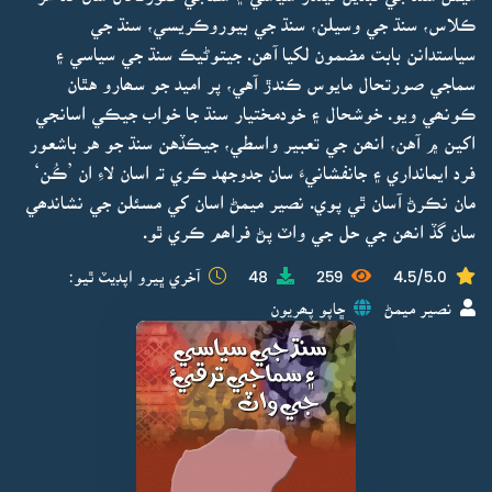
ڪلاس، سنڌ جي وسيلن، سنڌ جي بيوروڪريسي، سنڌ جي
سياستدانن بابت مضمون لکيا آھن. جيتوڻيڪ سنڌ جي سياسي ۽
سماجي صورتحال مايوس ڪندڙ آهي، پر اميد جو سھارو هٿان
ڪونھي ويو. خوشحال ۽ خودمختيار سنڌ جا خواب جيڪي اسانجي
اکين ۾ آهن، انھن جي تعبير واسطي، جيڪڏهن سنڌ جو هر باشعور
فرد ايمانداري ۽ جانفشانيءَ سان جدوجهد ڪري تہ اسان لاءِ ان ’ڪُن‘
مان نڪرڻ آسان ٿي پوي. نصير ميمڻ اسان کي مسئلن جي نشاندھي
سان گڏ انھن جي حل جي واٽ پڻ فراھم ڪري ٿو.
4.5/5.0
259
48
آخري ڀيرو اپڊيٽ ٿيو:
نصير ميمڻ
ڇاپو پھريون