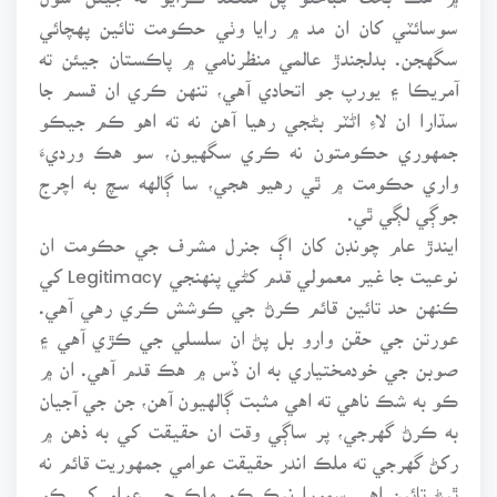
سوسائٽي کان ان مد ۾ رايا وٺي حڪومت تائين پهچائي
سگهجن. بدلجندڙ عالمي منظرنامي ۾ پاڪستان جيئن ته
آمريڪا ۽ يورپ جو اتحادي آهي، تنهن ڪري ان قسم جا
سڌارا ان لاءِ اڻٽر بڻجي رهيا آهن نه ته اهو ڪم جيڪو
جمهوري حڪومتون نه ڪري سگهيون، سو هڪ ورديءَ
واري حڪومت ۾ ٿي رهيو هجي، سا ڳالهه سچ به اچرج
جوڳي لڳي ٿي.
ايندڙ عام چونڊن کان اڳ جنرل مشرف جي حڪومت ان
نوعيت جا غير معمولي قدم کڻي پنهنجي Legitimacy کي
ڪنهن حد تائين قائم ڪرڻ جي ڪوشش ڪري رهي آهي.
عورتن جي حقن وارو بل پڻ ان سلسلي جي ڪڙي آهي ۽
صوبن جي خودمختياري به ان ڏس ۾ هڪ قدم آهي. ان ۾
ڪو به شڪ ناهي ته اهي مثبت ڳالهيون آهن، جن جي آجيان
به ڪرڻ گهرجي، پر ساڳي وقت ان حقيقت کي به ذهن ۾
رکڻ گهرجي ته ملڪ اندر حقيقت عوامي جمهوريت قائم نه
ٿيڻ تائين اهي سمورا نيڪ ڪم ملڪ جي عوام کي ڪو