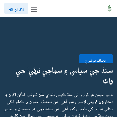
لاگ ان
مختلف موضوع
سنڌ جي سياسي ۽ سماجي ترقيءَ جي
واٽ
نصير ميمڻ ھر فورم تي سنڌ ڪيس دليري سان ثبوتن، انگن اکرن ۽
دستاويزن ذريعي لڙندو رھيو آھي. ھن مختلف اخبارن ۾ ڪالم لکي
سنڌي عوام کي باخبر رکيو آھي. ھن ڪتاب جي ھر مضمون ۾ نصير
ميمڻ سنڌ جي تبديل ٿيندڙ سياسي ۽ سماجي صورتحال سان گڏ ھر