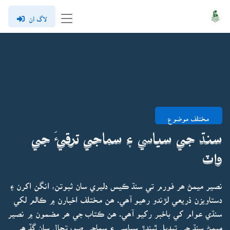
لاگ ان
مختلف موضوع
سنڌ جي سياسي ۽ سماجي ترقيءَ جي
واٽ
نصير ميمڻ ھر فورم تي سنڌ ڪيس دليري سان ثبوتن، انگن اکرن ۽
دستاويزن ذريعي لڙندو رھيو آھي. ھن مختلف اخبارن ۾ ڪالم لکي
سنڌي عوام کي باخبر رکيو آھي. ھن ڪتاب جي ھر مضمون ۾ نصير
ميمڻ سنڌ جي تبديل ٿيندڙ سياسي ۽ سماجي صورتحال سان گڏ ھر