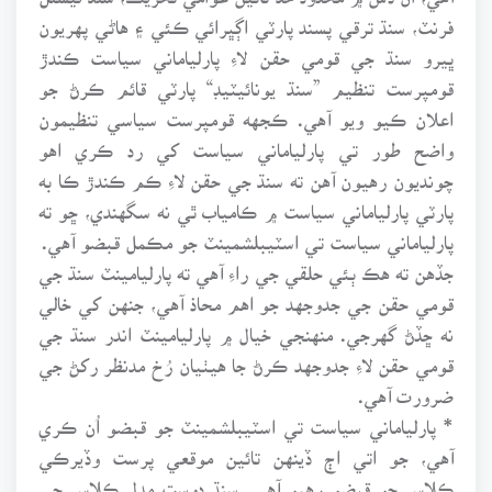
فرنٽ، سنڌ ترقي پسند پارٽي اڳڀرائي ڪئي ۽ هاڻي پهريون
ڀيرو سنڌ جي قومي حقن لاءِ پارلياماني سياست ڪندڙ
قومپرست تنظيم ”سنڌ يونائيٽيڊ“ پارٽي قائم ڪرڻ جو
اعلان ڪيو ويو آهي. ڪجهه قومپرست سياسي تنظيمون
واضح طور تي پارلياماني سياست کي رد ڪري اهو
چونديون رهيون آهن ته سنڌ جي حقن لاءِ ڪم ڪندڙ ڪا به
پارٽي پارلياماني سياست ۾ ڪامياب ٿي نه سگهندي، ڇو ته
پارلياماني سياست تي اسٽيبلشمينٽ جو مڪمل قبضو آهي.
جڏهن ته هڪ ٻئي حلقي جي راءِ آهي ته پارليامينٽ سنڌ جي
قومي حقن جي جدوجهد جو اهم محاذ آهي، جنهن کي خالي
نه ڇڏڻ گهرجي. منهنجي خيال ۾ پارليامينٽ اندر سنڌ جي
قومي حقن لاءِ جدوجهد ڪرڻ جا هيٺيان رُخ مدنظر رکڻ جي
ضرورت آهي.
* پارلياماني سياست تي اسٽيبلشمينٽ جو قبضو اُن ڪري
آهي، جو اتي اڄ ڏينهن تائين موقعي پرست وڏيرڪي
ڪلاس جو قبضو رهيو آهي. سنڌ دوست مڊل ڪلاس جي