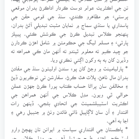
تن جي اڪثريت عوام دوست ڪردار اداڪرڻ بدران موقعي
پرستيءَ جو مظاهرو ڪندي، سنڌ جي قومي حقن جي
پاسداري يا سنڌي سماج ۾ نمايان مثبت تبديلي آڻڻ بدران،
پنهنجو ڪلاس تبديل ڪرڻ جي ڪوشش ڪئي. پيپلز
پارٽيءَ ۽ مسلم ليگ جي حڪومتن ۾ شامل اهڙن ڪردارن
جو ڇيد ڪبو ته معلوم ٿيندو ته اُنهن مان ڪي همراهه ته
وڏيرن کان به ٻه وکون اڳتي نڪري ويا.
* پارليامينٽ ۾ وڃڻ کان پوءِ سندن اوليتون سنڌ جي مفادن
بدران مال ٺاهڻ، پلاٽ هٿ ڪرڻ، سفارشن تي نوڪريون ڏيڻ
۽ مخالفن سان پراڻا حساب ڪتاب پورا ڪرڻ جهڙن عملن
حوالي ٿي ويون. مڊل ڪلاس جي اُنهن همراهن جي
اڪثريت اسٽيبلشمينٽ جي اتحادي بڻجي، ڏينهن رات
اقتدار ۽ اُن سان لاڳاپيل ذاتي فائدن وٺڻ ۾ جنبيل رهي ۽
اڃا به آهي.
* پاڪستان جي اقتداري سياست ۾ ايوانن تان پهچڻ وارو
اسٽرڪچر اهڙي طرح جوڙيل آهي، جو مڊل ڪلاس جو