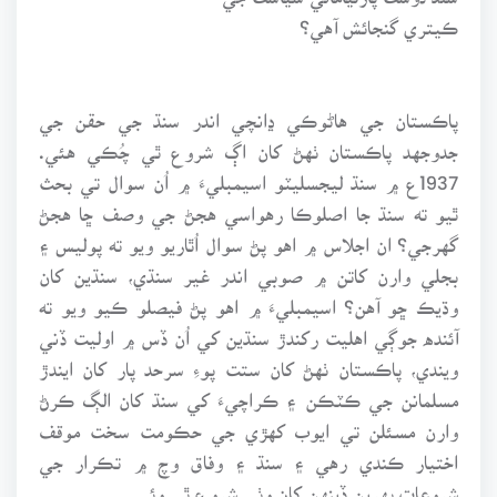
ڪيتري گنجائش آهي؟
پاڪستان جي هاڻوڪي ڍانچي اندر سنڌ جي حقن جي
جدوجهد پاڪستان ٺهڻ کان اڳ شروع ٿي چُڪي هئي.
1937ع ۾ سنڌ ليجسليٽو اسيمبليءَ ۾ اُن سوال تي بحث
ٿيو ته سنڌ جا اصلوڪا رهواسي هجڻ جي وصف ڇا هجڻ
گهرجي؟ ان اجلاس ۾ اهو پڻ سوال اُٿاريو ويو ته پوليس ۽
بجلي وارن کاتن ۾ صوبي اندر غير سنڌي، سنڌين کان
وڌيڪ ڇو آهن؟ اسيمبليءَ ۾ اهو پڻ فيصلو ڪيو ويو ته
آئنده جوڳي اهليت رکندڙ سنڌين کي اُن ڏس ۾ اوليت ڏني
ويندي، پاڪستان ٺهڻ کان ستت پوءِ سرحد پار کان ايندڙ
مسلمانن جي ڪٽڪن ۽ ڪراچيءَ کي سنڌ کان الڳ ڪرڻ
وارن مسئلن تي ايوب کهڙي جي حڪومت سخت موقف
اختيار ڪندي رهي ۽ سنڌ ۽ وفاق وچ ۾ تڪرار جي
شروعات پهرين ڏينهن کان وٺي شروع ٿي وئي.