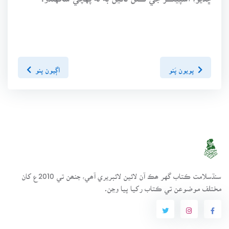
پويون پَنو
اڳيون پنو
سنڌسلامت ڪتاب گهر ھڪ آن لائين لائبريري آھي، جنھن تي 2010ع کان
مختلف موضوعن تي ڪتاب رکيا پيا وڃن.