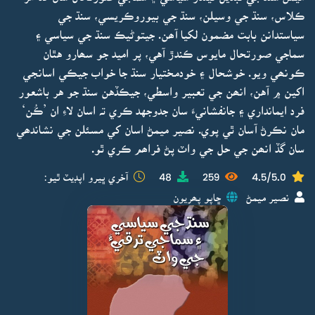
ڪلاس، سنڌ جي وسيلن، سنڌ جي بيوروڪريسي، سنڌ جي
سياستدانن بابت مضمون لکيا آھن. جيتوڻيڪ سنڌ جي سياسي ۽
سماجي صورتحال مايوس ڪندڙ آهي، پر اميد جو سھارو هٿان
ڪونھي ويو. خوشحال ۽ خودمختيار سنڌ جا خواب جيڪي اسانجي
اکين ۾ آهن، انھن جي تعبير واسطي، جيڪڏهن سنڌ جو هر باشعور
فرد ايمانداري ۽ جانفشانيءَ سان جدوجهد ڪري تہ اسان لاءِ ان ’ڪُن‘
مان نڪرڻ آسان ٿي پوي. نصير ميمڻ اسان کي مسئلن جي نشاندھي
سان گڏ انھن جي حل جي واٽ پڻ فراھم ڪري ٿو.
4.5/5.0
259
48
آخري ڀيرو اپڊيٽ ٿيو:
نصير ميمڻ
ڇاپو پھريون