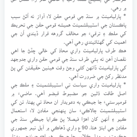
۾ رهي.
* پارليامينٽ ۾ سنڌ جي قومي حقن لاءِ آواز نه اُٿڻ سبب
پاڪستان جي اسٽيبلشمينٽ هميشه قومي حقن جي تحريڪ
کي ملڪ ۽ ترقيءَ جو مخالف گروهه قرار ڏيندي اُن جي
اهميت کي گهٽائيندي رهي آهي.
هڪ طرف پارليامينٽ واري محاذ کي خالي ڇڏڻ جا اهي
نقصان آهن ته ٻئي طرف سنڌ جي قومي حقن واري جدوجهد
کي پارليامينٽ ڏانهن کڻي وڃڻ وقت هيٺين حقيقتن کي پڻ
مدنظر رکڻ جي ضرورت آهي.
* پارليامينٽ واري سياست تي اسٽيبلشمينٽ ۽ ملڪ جي
اصل طاقت ڌڻين جو مضبوط قبضو آهي. ماضيءَ ۾
قومپرستيءَ جا جيڪي به دعويدار ان محاذ تي پهتا، تن کي
اسٽيبلشمينٽ چالاڪيءَ سان پنهنجي مفادن لاءِ استعمال
ڪيو ۽ اُنهن کان اهڙا فيصلا پڻ ڪرايا جيڪي سنڌ جي
مفادن جي ابتڙ هئا. 90ع واري ڏهاڪي ۾ آيل نيم جمهوري
حڪومتن ۾ مڊل ڪلاس جا جيڪي همراهه چونڊجي پهتا،