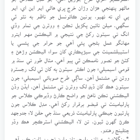
ماڻهو پنهنجي هڙان وڙان خرچ ڀري هاڻي ايم اين اي، ايم
پي اي ته ٺهيو، يونين ڪائونسل جو ناظم به نٿو ٿي
سگهي. ميلن تائين پکڙيل تڪن ۽ ووٽرن جي تمام وڏي
انگ تي سيٽون رکڻ جي نتيجي ۾ اليڪشن مهم ايترو
مهانگو عمل بڻجي پئي آهي جو حرام جي پئسي يا
اسٽيبلشمينٽ جي سيڙپڪاري کان سواءِ اليڪشن وڙهڻ ۽
کٽڻ جو تصور ناممڪن ٿي پيو آهي. مثال طور تي سنڌ ۾
قومي اسيمبليءَ جون اڪثر سيٽون ٻه کان ٽي لک رجسٽرڊ
ووٽن تي مشتمل آهن. ساڳي طرح صوبائي اسيمبليءَ جون
سيٽون هڪ کان ڏيڍ لک ووٽرن تي مشتمل آهن. ايڏن وڏن
اليڪشني تڪن ٺاهڻ جو واضح ڪارڻ وڏيرڪي ڪلاس جو
پارليامينٽ تي قبضو برقرار رکڻ آهي. مڊل ڪلاس جون
پارٽيون جيڪي پارليامينٽ ذريعي سنڌ جي حقن لاءِ جدوجهد
ڪرڻ گهرن ٿيون، تن لاءِ اليڪشني اسٽرڪچر هڪ وڏو
چئلينج رهندو.
* بنگلاديش ۽ تازو بلوچستان وارن تجربن ثابت ڪيو آهي