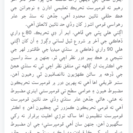
رهيو ته قومپرست تحريڪ تعليمي ادارن ۽ نوجوانن جي
هڪ حلقي تائين محدود آهي، جڏهن ته سنڌ جو عام
رهواسي قومي اشوز کان وڏي حد تائين لاتعلق آهي.
اڳتي هلي ڀٽي جي ڦاهي، ايم آر ڊي تحريڪ، 80ع واري
ڏهاڪي جي آخر ۾ شروع ٿيل لساني وڳوڙ ۽ اُن کان اڳتي
هلي 90 واري ڏهاڪي ۾ سنڌي ميڊيا جي طاقتور لهر جي
نتيجي ۾ هڪ ٻيو دور نظر اچي ٿو، جنهن ۾ سنڌ واسين
جي اڪثريت ان ڳالهه تي متفق نظر اچي ٿي ته سنڌي هجڻ
جي ڏوهه ۾ ساڻن ڪهڙيون ناانصافيون ٿي رهيون آهن.
ستم ظريفي اها آهي ته پهرين دور ۾ قومپرست تحريڪون
مضبوط هيون ۽ عوامي سطح تي قومپرستي ايتري مضبوط
نه هئي. هاڻي جڏهن عام سنڌي وڏي حد تائين قومپرست
آهي ته قومي تحريڪون ڪمزور ٿي چڪيون آهن ۽ اڪثر
قومپرست تنظيمون اها ساک توڙي اهليت برقرار نه رکي
سگهيون آهن، جنهن سان اُهي قومپرستيءَ جي ان مضبوط
عوامي لهر کي ڪا قيادت مهيا ڪري سنڌ جي قومي حقن