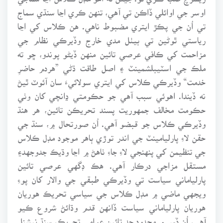
اوسر جي اوائلي ڏاڪن تي آهي، تنهن ڪري اڃا سنڌي سماج
تي اُن جي پڪڙ ايتري مضبوط ناهي. هن ڪلاس کي اڃا
رياستي ٿوڻين تي بيٺل مدي خارج وڏيرڪي نظام جي
مزاحمت کي ڪافي عرصي تائين منهن ڏيڻو پوندو، ڇو ته
ملڪ جي اسٽيبلشمينٽ ۽ اصل طاقت ڌڻي ”هردم حاضرِ
خدمت“ وڏيرڪي ڪلاس کي ايتري سولائيءَ سان آئوٽ ٿيڻ
نه ڏيندا. اهوئي سبب آهي جو حڪومتي ڍانچي کان وٺي
حڪومت مخالف جمهوريت پسند تحريڪن تائين، هر هنڌ
وڏيرڪي ڪلاس جو قبضو آهي. اُن صورتحال ۾، سنڌ جي
حقن لاءِ پارليامينٽ جي اندر توڙي ٻاهر موجود مڊل ڪلاس
جي تنظيمن کي پنهنجي لاءِ جاءِ ٺاهڻ ۾ اڃا وڌيڪ جدوجهد۽
مستقل مزاجي درڪار آهي. هڪ ڊگهي عرصي تائين
پارلياماني سياست تي وڏيرڪي طبقي جي والار کان پوءِ
ويجهي ماضي ۾ مڊل ڪلاس جي سياسي تحريڪ هوريان
هوريان پارلياماني سياست ڏانهن قدم وڌائڻ شروع ڪيو
آهي، اُن ڏس ۾ محدود حد تائين عوامي تحريڪ، سنڌ نيشنل