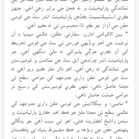
نمائندگي پارليامينٽ ۾ نه هجڻ جي برابر رهي آهي، جنهن
ڪري اسٽيبلشمينٽ ڪڏهن پارليامينٽ اندر سنڌ جي قومي
حقن جي آواز جو ڪو تاءُ محسوس ئي نه ڪيو آهي.
* بين الاقوامي ادارن، سفارتي حلقن، عالمي ميڊيا ۽ اُن
نوعيت جي اهم پرڏيهي فورمن تي سنڌ جي قومي تحريڪ
کي اُن ڪري جوڳي پذيرائي نه ملي سگهي آهي، جو
پارليامينٽ اندر چونڊجي آيل سنڌ جي نمائندن ۾ قومپرستن
جي نمائندگي نه رهي آهي. اهو تاثر عام ڪيو ويو آهي ته
سنڌ جي قومي حقن واري جدوجهد کي عوامي سطح تي
مڃتا حاصل ناهي، تنهن ڪري قومپرستن کي وسيع تر
عوامي حمايت حاصل ناهي.
* ماضيءَ ۾ بنگلاديش جي قومي حقن واري جدوجهد کي
عالمي سطح تي مڃتا ملڻ جو هڪ اهم ڪارڻ پارليامينٽ ۾
سندن واضح اڪثريت هئي. اهو ئي سبب آهي جو بنگالي
پنهنجي حقن جي ويڙهه ۾ هڪ مضبوط بنياد تي پاڪستان
سرڪار کي چئلينج ڪندا رهيا ۽ عالمي عام راءِ سندن حق