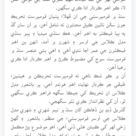
لاءِ ڪو اهم ڪردار ادا ڪري سگهن.
سنڌ ۾ قومپرستي جي ان ڦهلاءَ پٺيان قومپرست تحريڪ
جون سالن تائين ڪيل محنتون ته شامل آهن، پر ان سان گڏ
ٻه ٻيا فيڪٽر به اهم آهن. هڪ سنڌي ميڊيا ۽ ٻيو سنڌي
مڊل ڪلاس جي اوسر ۽ شهرن ۾ آمد. انهن ٻن اهم
فيڪٽرن جي عمر اڃا ننڍي آهي ۽ اهي ٻئي عنصر سنڌ ۾
قومپرست سوچ کي مضبوط ڪرڻ ۾ اهم ڪردار ادا ڪري
رهيا آهن.
اُن ۾ ڪو شڪ ناهي ته قومپرست تحريڪن ۾ هيٺينءَ
طبقي جو ڪردار نهايت اهم هوندو آهي، پر باشعور مڊل
ڪلاس ان تحريڪ کي جيڪا سگهه فراهم ڪري سگهي
ٿو، اُن کي نظرانداز ڪري نٿو سگهجي.
گذريل ڏيڍ ٻن ڏهاڪن کان سنڌ ۾ نيم شهري ۽ شهري مڊل
ڪلاس جي اوسر قومپرستيءَ جي منظم، باشعور ۽ گهڻ
رُخي لهر کي ڪيئن هٿي ڏني آهي، اهو موضوع پڻ مڪمل
ريسرچ طلب ڪري ٿو. جيئن ته اهو مڊل ڪلاس اڃا سماجي