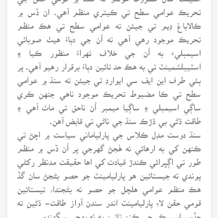
تحريڪ عوامي سطح تي ڪيتري منظم آهي. ان ڏس ۾
ڪالاباغ ڊيم تي جيئن ته عوامي سطح تي هڪ منظم
تحريڪ موجود رهي آهي ته اُن جي دٻاءُ هيٺ صوبائي
اسيمبليءَ به اُن جي خلاف ٺهراءُ منظور ڪيا ۽
اسٽيبلشمينٽ تي به هڪ حد تائين دٻاءُ برقرار رهيو آهي. پر
ٻئي طرف اين ايف سي ايوارڊ تي جيئن ته سنڌ ۾ عوامي
سطح تي ڪا مضبوط تحريڪ موجود ناهي جنهن ڪري
ساڳي اسيمبلي ۽ ساڳيا ميمبر اُن ناحق تي ماٺ آهي ۽
طاقت ڌڻي بي ڌڙڪ سنڌ جي ناڻي تي قابض آهن.
سنڌ دوست مڊل ڪلاس جي پارلياماني سياست ۾ اچڻ تي
ڪنهن کي به ارهائي نه هُجڻ گهرجي پر اُن ڏس ۾ منظم
طور تي اڳڀرائي ڪندڙ قيادت کي اها حقيقت مدنظر رکڻي
پوندي ته جيستائين هو پارليامينٽ جو حصو بڻجڻ سان گڏ
هڪ منظم عوامي هلچل جو حصو نه بڻجندا، تيستائين
قومي حقن لاءِ پارليامينٽ اندر سندن آواز طاقت- ڌڻين ته
ڇڏيو، اسپيڪر جي ڪنن تائين به نه پهچي سگهندو.