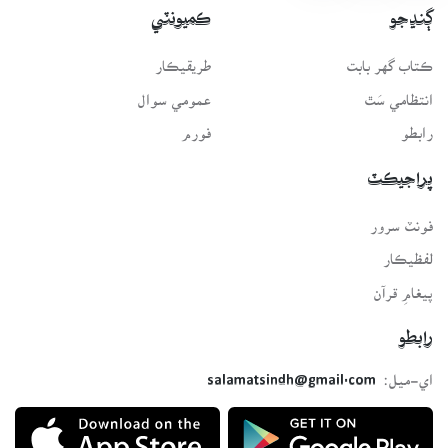
ڳنڍجو
ڪميونٽي
ڪتاب گهر بابت
طريقيڪار
انتظامي سَٿ
عمومي سوال
رابطو
فورم
پراجيڪٽ
فونٽ سرور
لفظيڪار
پيغامِ قرآن
رابطو
اي-ميل:
salamatsindh@gmail.com