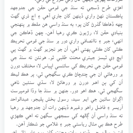
اهڙي طرح ڏسجي ته سنڌ جي قومي حقن جي جدوجهد
پاڪستان ٺهڻ واري ڏينهن کان جاري آهي ۽ اڄ ذري گهٽ
ڇهه ڏهاڪا گذرڻ کان پوءِ به سنڌ واسي هن ملڪ ۾ پنهنجي
بنيادي حقن لاءِ رڙيون ڪري رهيا آهن. ڇهن ڏهاڪن جي
انهيءَ جبر ۽ ناانصافي واري دور ۾ سنڌ جي قومي تحريڪ
ڪٿي کان ڪٿي پهتي آهي، اُن جو تجزيو گهٽ ۾ گهٽ پي
ايڇ ڊي ٿيسز جيتري محنت طلبي ٿو. هونئن ته سنڌ جي
قومي حقن جي تحريڪ کي سائنسي اڀياس لاءِ مختلف دورن
۾ ورهائي ان جي ڇنڊڇاڻ ڪري سگهجي ٿي، پر هڪ ليڪ
اُن کي ٻن اهم دورن ۾ ورهائڻ لاءِ سڌي سنئين ٺاهي
سگهجي ٿي. هڪ اهو دور، جنهن ۾ سنڌ جا وڏا قومپرست
اڳواڻ سائين جي ايم سيد، رسول بخش پليجو، عبدالواحد
آريسر ۽ فاضل راهو وغيره ڏينهن رات اُن جدوجهد ۾ رهيا
ته سنڌ واسي اُن ڳالهه کي سمجهي سگهن ته اهي ڪهڙي
طرح هڪ بي مثال رياستي جبر ۽ غلامي جو شڪار آهن.
ايترن سالن جي ڏينهن رات محنت کان پوءِ عام تاثر اهو