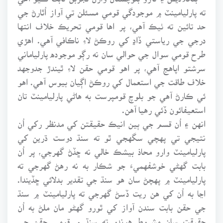
ته پارليامينٽ ۾ موجودگي قومي مسئلن تي آواز اُٿارڻ جي
حد تائين ته ٺيڪ آهي، پر اها قومي تحريڪ خلاف انتها
درجي جي رياستي ڏاڍ کي روڪڻ لاءِ ناڪافي آهي. اهڙي
طرح قومي سوال جي حوالي سان نه رڳو موجوده پارلياماني
سرشتو اپاهج آهي، پر اهو قومي حقن لاءِ ٿيندڙ جدوجهد
خلاف طاقت جي استعمال کي روڪڻ اڳيان بيوس آهي. اهو
ئي ڪارڻ آهي جو بلوچ قومپرست به هاڻي پارليامينٽ تان
استعيفائون ڏئي رهيا آهن.
انهن ۽ اُن قسم جي ٻين انيڪ حقيقتن کي مدنظر رکي اُن
نتيجي تي پهچي سگهجي ٿو ته سنڌ دوست ڌرين کي
پارليامينٽ وارو محاذ بيشڪ خالي نه ڇڏڻ گهرجي، پر اُن
بابت گهڻي خوشفهميءَ جو شڪار به نه رهڻ گهرجي ته
پارليامينٽ ۾ پهچڻ سان هو سنڌ جي تقدير بدلائي ڇڏيندا.
اڃا به اُن کي هن ريت ڏسڻ گهرجي ته پارليامينٽ ۾ سنڌ
جي حقن بابت سندن آواز کي ٿورو گهڻو مان ملڻ به اُن
حقيقت سان مشروط هوندو ته سنڌ ۾ قومي حقن جي