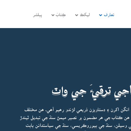
تعارف
ليکڪ
ڪِتابَ
پبلشر
ي ترقيءَ جي واٽ
نگن اکرن ۽ دستاويزن ذريعي لڙندو رھيو آھي. ھن مختلف
 ھن ڪتاب جي ھر مضمون ۾ نصير ميمڻ سنڌ جي تبديل ٿيندڙ
وسيلن، سنڌ جي بيوروڪريسي، سنڌ جي سياستدانن بابت