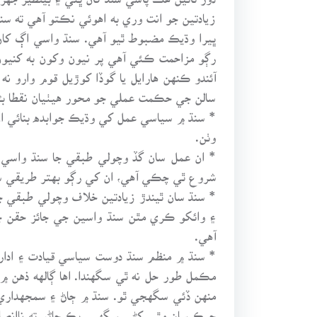
زيادتين جو انت وري به اهوئي نڪتو آهي ته س
ڀيرا وڌيڪ مضبوط ٿيو آهي. سنڌ واسي اڳ کان 
رڳو مزاحمت ڪئي آهي پر نيون وکون به کنيون 
آئندو ڪنهن هارايل يا گوڏا کوڙيل قوم وارو 
سالن جي حڪمت عملي جو محور هيٺيان نقطا بڻج
* سنڌ ۾ سياسي عمل کي وڌيڪ جوابده بنائي ان کي 
وٺن.
* ان عمل سان گڏ وچولي طبقي جا سنڌ واسي سم
شروع ٿي چڪي آهي، ان کي رڳو بهتر طريقي س
* سنڌ سان ٿيندڙ زيادتين خلاف وچولي طبقي 
۽ وائکو ڪري مٿن سنڌ واسين جي جائز حقن جي
آهي.
* سنڌ ۾ منظم سنڌ دوست سياسي قيادت ۽ ادارن 
مڪمل طور حل نه ٿي سگهندا. اها ڳالهه ذهن 
منهن ڏئي سگهجي ٿو. سنڌ ۾ ڄاڻ ۽ سمجهدار
جيڪ سان مٿي کڻي سگهي. پڪ ڄاڻو ته ناانصا