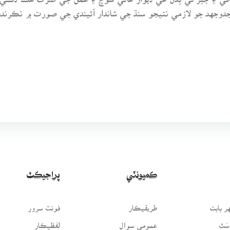
جدوجهد جو لازمي نتيجو سنڌ جي شاندار آئيندي جي صورت ۾ نڪرندو
ڪميونٽي
پراجيڪٽ
 بابت
طريقيڪار
فونٽ سرور
سَٿ
عمومي سوال
لفظيڪار