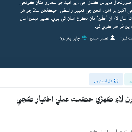
صورتحال مايوس ڪندڙ آهي، پر اميد جو سھارو هٿان ڪونھي
ي اکين ۾ آهن، انھن جي تعبير واسطي، جيڪڏهن سنڌ جو هر
ہ اسان لاءِ ان ’ڪُن‘ مان نڪرڻ آسان ٿي پوي. نصير ميمڻ اسان
پڻ فراھم ڪري ٿو.
ٽ ٿيو:
نصير ميمڻ
ڇاپو پھريون
و
فُل اسڪرين
رڻ لاءِ ڪهڙي حڪمت عملي اختيار ڪجي
ڪمت عملي اختيار ڪجي