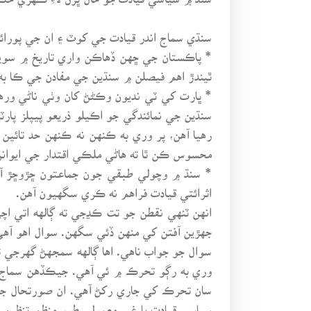
سنڌي سماج اندر قيادت جي کوٽ ۽ ان جي پورائ
* پاڪستان جي ڇهن ڏهاڪن واري تاريخ ۾ سوي
ٿيندڙ اهم فيصلن ۾ سنڌين جي مفادن جي ڪا به
* ڀارت کي ٽي نديون وڪڻڻ کان وٺي ناڻي ورها
سنڌين جي نمائندگي جو اڪيلو ذريعو پيپلز پار
رهيا آهن، پر وري به ڪنهن نه ڪنهن حد تائين
محسوس ڪن ٿا ته هاڻي ملڪي اقتدار جي ايوانن 
* سنڌ ۾ وچولي طبقي جون جماعتون ڇڙوڇڙ آه
اثرائتي قيادت فراهم نه ڪري سگهيون آهن.
انهن ٽنهي نقطن جو تت ڪڍجي ته ڳالهه اتي اچ
جهڙين آفتن کي منهن ڏئي سگهن. سوال اهو آهي
سوال جو جواب ناهي. اها ڳالهه سمجهڻ گهرجي ته
وري به رڳو تحرڪ ۾ ئي آهي. جيڪڏهن سماج س
سان تحرڪ کي جاري رکڻ آهي. ان صورتحال جو 
سياسي قيادت يا غير معمولي طور منظم تنظي