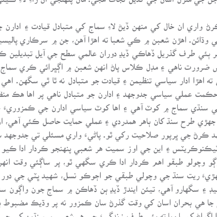
رڻ واري ان خال کي منهن ڏيڻ لاءِ سماج کي متبادل قيادت ۽ اد
ڌائن. اهڙن شعبن ۾ ڪي شعبا ته اهڙا آهن، جن ۾ سرڪاري پاليسين، 
 ٻئي طرف گذريل ڏهاڪي ڏيڍ دوران عالمي سطح جي آيل تبديلين ڪج
 ضرورت ناهي ۽ مڊل ڪلاس پاڻ انهن شعبن ۾ اڳڀرائي ڪري سماج جي ب
ه اهڙا ادار سياسي تنظيمن ۽ قيادت جو متبادل نه ٿا ٿي سگهن. اهي 
ڪمت عملي سياسي جدوجهد ۽ ادارن جو متبادل ناهي پر اها هڪ منظم
سنڌي سماج ۾ کوٽ آهي ۽ اها کوٽ سياسي ادارن جي ڪمزوريءَ ج
 جهڙي طرح سنڌ کان ٻاهر همدردي ۽ عملي حمايت حاصل ڪئي آهي، ان
جهد ڪرڻ جي ڀرپور صلاحيت رکي ٿو. پاڻيءَ واري مسئلي تي جدوجهد س
ٽيڪنوڪريٽس ۽ اين جي اوز سميت هر شعبي پنهنجو ڪردار ادا ڪيو آه
ڳو وچولو طبقو اهم ڪردار ادا ڪري سگهي ٿو، پر ساڳئي وقت انهن
ڙيءَ ريت سنڌ جي وچولي طبقي جو اڄوڪو نسل، شهيد ڀٽي جي دور ۾
۽ سگهارو آهي، تيئن ايندڙ ڏيڍ ٻن ڏهاڪن ۾ سماج جون واڳون سنڀ
 جا هي بحران اسان کي وقت گذرڻ سان ڪمزور نه پر وڌيڪ مضبوط ب
ڙا اڳواڻ کسيا ويا ته ٻئي طرف زندگيءَ جي هر شعبي ۾ سنڌين کي چي