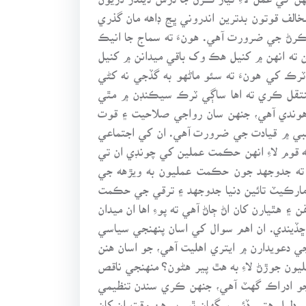
لف قوتون بدترين اندروني ڀڃ ڊاهه مان گذري
ڪرڻ جي ضرورت آهي. هونءَ ته سماج جا انيڪ
ن ته انهن ۾ کنيل هڪ وک باقي ميدانن ۾ کنيل
 کي هونءَ ته سئو ماڻهو به گڏجي نه کڻي
تقل ڪري ته اها ساڳي ٽرڪ سيڪنڊن ۾ مٿي
وندي آهي، جنهن سان رواجي صلاحيت ۽ قوت
شعبي ۾ قيادت جي ضرورت آهي. ان کي اجتماعي
 قوم لاءِ انهن حڪمت عملين کي چونڊي ان تي
 ته جدوجهد جون حڪمت عمليون به ويڙهه جي
۽ مارڪيٽ تائين دنيا جدوجهد ۽ ترقي جي حڪمت
 هٿيارن کان اڻ ڄاڻ آهي ته پوءِ اها ان ميدان
 ڇڏيندي. ان اهم سوال کي اسان پنهنجي سياسي
جي دعويدارن ۾ ايتري اهليت آهي، جو اسان هنن
يون جوڙڻ لاءِ به هٿ پير هڻون؟ منهنجي ناقص
 جو ادراڪ گهٽ آهي، جنهن ڪري سندن تنظيمي
 دليل هتي ڏئي سگهان ٿو، پر هن وقت ان کان