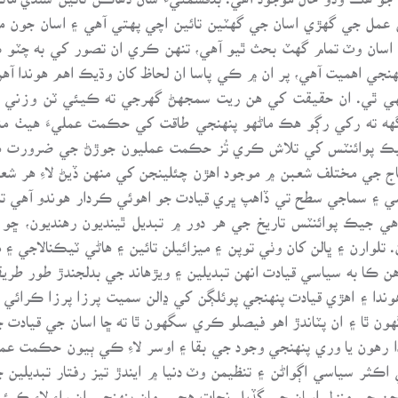
ن عمل جي گهڙي اسان جي گهٽين تائين اچي پهتي آهي ۽ اسان جون مخا
ي اسان وٽ تمام گهٽ بحث ٿيو آهي، تنهن ڪري ان تصور کي به چٽو 
هنجي اهميت آهي، پر ان ۾ ڪي پاسا ان لحاظ کان وڌيڪ اهم هوندا آه
 ٿي. ان حقيقت کي هن ريت سمجهڻ گهرجي ته ڪيئي ٽن وزني ٽرڪ
ه ته رکي رڳو هڪ ماڻهو پنهنجي طاقت کي حڪمت عمليءَ هيٺ من
جيڪ پوائنٽس کي تلاش ڪري تُز حڪمت عمليون جوڙڻ جي ضرورت ه
اج جي مختلف شعبن ۾ موجود اهڙن چئلينجن کي منهن ڏيڻ لاءِ هر 
 ۽ سماجي سطح تي ڏاهپ ڀري قيادت جو اهوئي ڪردار هوندو آهي ته
ي جيڪ پوائنٽس تاريخ جي هر دور ۾ تبديل ٿينديون رهنديون، ڇو
 تلوارن ۽ ڀالن کان وٺي توپن ۽ ميزائيلن تائين ۽ هاڻي ٽيڪنالاجي 
ڪا به سياسي قيادت انهن تبديلين ۽ ويڙهاند جي بدلجندڙ طور طريقن ۽
وندا ۽ اهڙي قيادت پنهنجي پوئلڳن کي ڍالن سميت پرزا پرزا ڪرائي
ون ٿا ۽ ان پٽاندڙ اهو فيصلو ڪري سگهون ٿا ته ڇا اسان جي قيادت 
ا رهون يا وري پنهنجي وجود جي بقا ۽ اوسر لاءِ ڪي ٻيون حڪمت عمل
ڪثر سياسي اڳواڻن ۽ تنظيمن وٽ دنيا ۾ ايندڙ تيز رفتار تبديلين
 جي منزل اسان جي گڏيل نجات هجي. مان پنهنجي ان راءِ لاءِ ڪيئي