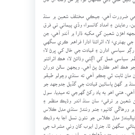
ارن جي ضرورت آهي، جيڪي مختلف شعبن ۾ سنڌ
رعايتن ۽ امداد کانسواءِ وڏي پيماني تي فرق
هه اهڙن شعبن کي مکيه ڌارا ۾ آندو آهي، جن
هتريءَ لاءِ اثرائتا ادارا فراهم ڪري سگهي
رڳو سياسي ادارن ۽ قيادت جي خال کي ڀرڻ لاءِ
 سياسي عمل کي اڳتي وڌائڻ لاءِ هڪ اثرائتو
و هڪ اهم ڪارڻ پڻ آهي. ويجهن سالن دوران
 مان ثابت ٿي چڪو آهي ته سنڌي وچولو طبقو
نڌ ۾ گهڻ پاسائين قيادت جي گڏيل جدوجهد جو
ي. هتي اهو به ياد رکڻ گهرجي ته ميڊيا، سول
 شعبن ۾ ترقيءَ سان سنڌ اندر وڌيڪ منظم ۽
 ورهاڱي کانپوءِ جنم وٺندڙ سنڌي مڊل ڪلاس
اليندڙ مڊل ڪلاس جو نئون نسل اڃا به وڌيڪ
نائي سگهن ٿا. جنرل ايوب کان وٺي مشرف جي
ڀاٽيو ويو پر ڇهن ڏهاڪن جي ان سڄي بربريت ۽