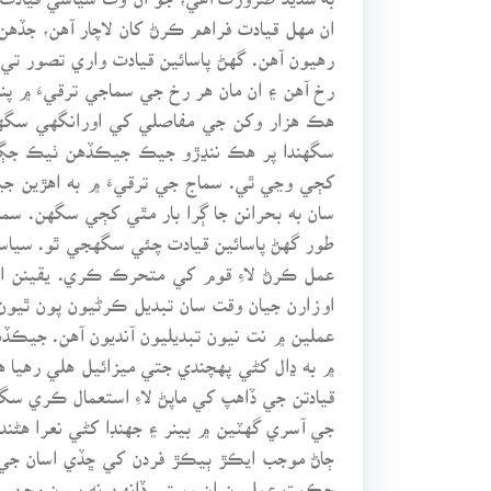
ان مهل قيادت فراهم ڪرڻ کان لاچار آهن، جڏه
رهيون آهن. گهڻ پاسائين قيادت واري تصور ت
رخ آهن ۽ ان مان هر رخ جي سماجي ترقيءَ ۾ پن
هڪ هزار وکن جي مفاصلي کي اورانگهي سگهي
سگهندا پر هڪ ننڍڙو جيڪ جيڪڏهن ٺيڪ جڳه
کڄي وڃي ٿي. سماج جي ترقيءَ ۾ به اهڙين 
سان به بحرانن جا ڳرا بار مٿي کڄي سگهن. سم
طور گهڻ پاسائين قيادت چئي سگهجي ٿو. سياسي
عمل ڪرڻ لاءِ قوم کي متحرڪ ڪري. يقينن اه
اوزارن جيان وقت سان تبديل ڪرڻيون پون ٿيون.
عملين ۾ نت نيون تبديليون آنديون آهن. جيڪڏهن 
۾ به ڍال کڻي پهچندي جتي ميزائيل هلي رهيا ه
قيادتن جي ڏاهپ کي ماپڻ لاءِ استعمال ڪري سگه
جي آسري گهٽين ۾ بينر ۽ جهنڊا کڻي نعرا هڻند
ڄاڻ موجب ايڪڙ ٻيڪڙ فردن کي ڇڏي اسان جي ا
حڪمت عمليون ان رستي ڏانهن نه پيون وڃن، جن