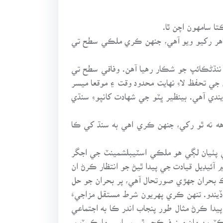
ا سامهون اچن ٿا.
اهر رکيو ويو آهي، جنهن ڪري ملڪي سطح تي
 ننڌڻڪائپ جو شڪار رهيا آهن. وفاقي سطح تي
جي تحفظ لاءِ نهايت محدود وقت ۽ موقعا ميسر
دي آهي. بينظير ڀٽو جي شهادت کانپوءِ سنڌي
ه نه ٿو رکي، جنهن ڪري اهي به سنڌ کي ڪا
جي پٺيان لڳي هو ملڪي اسٽيبلشمينٽ جي اجگر
ئيڊيل قيادت جي پيدا ٿيڻ جو انتظار ڪرڻ ان
 هڪ بحران جهڙي صورتحال آهي، پر بحران جو حل
ندو. تنهن ڪري پهريون شرط مستقل مزاجيءَ
ا ڪرڻ مثال طور پنجاب اندر ڪا به اجتماعي
يڪٽرين مان مينوفيڪچر ٿي سياسي مارڪيٽ ۾