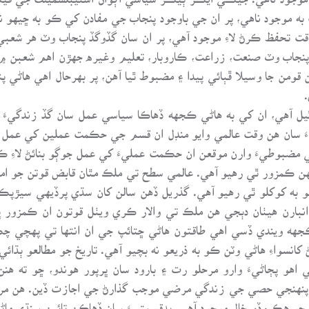
 به موجود ناهي، پر ان جي باوجود پنجاب جي مفادن کي ڪو به ڇيهو 
ت تحفظ ڪرڻ لاءِ موجود آهي، پر ان سان گڏوگڏ پنجاب وٽ هر شعبي
نجاب وٽ صنعت، زراعت، ڪاروبار، تعليم وغيره جهڙن اهم شعبن ۾ ان
قومن جا وسيلا ڦٻائي پيدا ۽ مضبوط ٿيا آهن، پر بهرحال اهي هاڻي پنج
يل آهي، ان کي به هاڻي ڪجهه ڏهاڪا سياسي عمل سان گڏ زندگيءَ 
ان هن وقت عالمي وايو منڊل ان قسم جي حڪمت عملين کي عمل هيٺ
جي مضبوطيءَ وارن موقعن ان حڪمت عمليءَ کي عمل جوڳو بنائڻ لاءِ 
هن ڪمزور ٿي رهيو آهي. عالمي سطح تي ملڪ مٿان قابض قوتن جو اميج
 انبارن هيٺان دٻجي هن ملڪ تي والار ڪري ويٺل قوتون ان ڪمزو
 ويندي ڏسي اهي طاقتون هاڻي ڇتائپ جي ان انتها تي پهچي چڪ
کانسواءِ هاڻي وٽن ڪو به ذريعو نه بچيو آهي. تاريخ جو مطالعو ٻڌ
ي اهو پڄاڻيءَ وارو مرحلو رت ۽ بارود سان ڀرپور هوندو، ڇو ته
 کي پنهنجي حصي جي زندگي مرضي موجب گذارڻ جي اجازت ڏين. هن 
و هڪ وڏو خال موجود آهي. بدقسمتيءَ سان ڏهاڪن تائين سنڌي ماڻهن