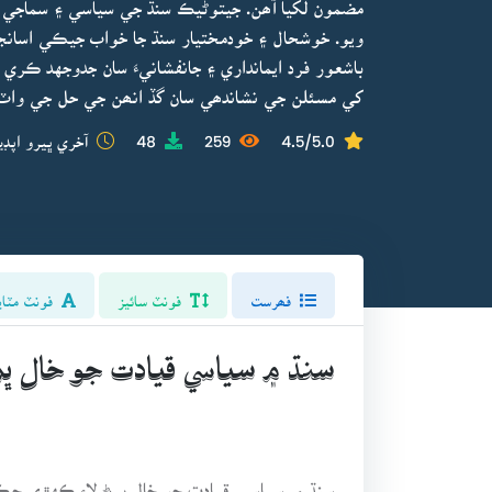
مضمون لکيا آھن. جيتوڻيڪ سنڌ جي سياسي ۽ سماجي 
ويو. خوشحال ۽ خودمختيار سنڌ جا خواب جيڪي اسانج
باشعور فرد ايمانداري ۽ جانفشانيءَ سان جدوجهد ڪري ت
کي مسئلن جي نشاندھي سان گڏ انھن جي حل جي واٽ 
4.5/5.0
259
48
آخري ڀيرو اپڊي
فھرست
فونٽ سائيز
فونٽ مٽاي
سنڌ ۾ سياسي قيادت جو خال ڀ
سنڌ ۾ سياسي قيادت جو خال ڀرڻ لاءِ ڪهڙي ح