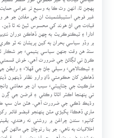
پهچن ٿا، انهن وٽ ڪا به وسيع تر عوامي حمايت
غير فوجي اسٽيبلشمينٽ ان جي مفادن جو هر وق
قيادت جي اڻ هوند کي محسوس ٿيڻ نه ٿا ڏين. پ
ادارا ۽ ٽيڪنوڪريٽ به ڇهن ڏهاڪن دوران ننڍين 
۾ وڏو سياسي بحران به کين پريشان نه ٿو ڪري.
سنڌ هن وقت جنهن سياسي يتيميءَ جو شڪار ٿ
ڪرڻ تي لڳائڻ جي ضرورت آهي. خوش قسمتيءَ س
۽ ٽيڪنالاجيءَ وسيلي ڄاڻ جي ڦهلاءَ ۽ رابطن 
ڏهاڪن کان حڪومتي ڏاڍ وارو نظام ڏينهون ڏين
تي پنهنجا اڪثر اثاثا وڪڻي ۽ قرضن جي ڳرن
وڌيڪ ڌڪي جي ضرورت آهي. هٿن مان سڀ ڪجهه
ماري ڏهڪاءُ پکيڙي مٿن پنهنجو قبضو قائم رکڻ 
کانپوءِ سندن چراغن ۾ روشني نه رهندي. يقين
اخلاقيات به ناهي، جو بنا رتوڇاڻ جي ماڻهن
به شديد ضرورت آهي، جو ان وٽ سياسي قيادت ج