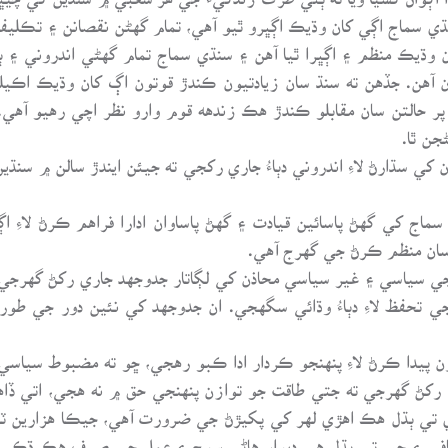
نڌي سماج اڳي کان وڌيڪ اڳڀرو ٿيو آهي، تمام گهڻن نقصانن ۽ تڪل
وڌيڪ منظم ۽ اڳڀرا ٿيا آهن ۽ سنڌي سماج تمام گهڻي اندروني ۽ ٻاه
آهن. جڏهن ته سنڌ سان زيادتيون ڪندڙ قوتون اڳ کان وڌيڪ اڪيلي
نه پر حالتن سان مقابلو ڪندڙ هڪ زندهه قوم وارو نظر اچي رهيو 
ن ٿا.
سڌارڻ لاءِ اندروني دٻاءُ جاري رکجي ته جيئن ايندڙ سالن ۾ سنڌين جي
اج کي گهڻ پاسائين قيادت ۽ گهڻ پاساوان ادارا فراهم ڪرڻ لاءِ اڳ
ان منظم ڪرڻ جي گهرج آهي.
جي سياسي ۽ غير سياسي محاذن کي لڳاتار جدوجهد جاري رکڻ گهرجي
 تحفظ لاءِ دٻاءُ وڌائي سگهجي. ان جدوجهد کي نئين دور جي طو
پيدا ڪرڻ لاءِ پنهنجو ڪردار ادا ڪبو رهجي، ڇو ته مضبوط سياسي ادا
۾ رکڻ گهرجي ته جتي طاقت جو توازن پنهنجي حق ۾ نه هجي، اتي ڏا
ي تي ٻڌل هڪ اهڙي لهر کي پکيڙڻ جي ضرورت آهي، جيڪا هزارين 
في ۽ جبر تي ٻڌل هي ديوار هاڻي سوچ ۽ عمل جي صرف هڪ ڌڪي جي