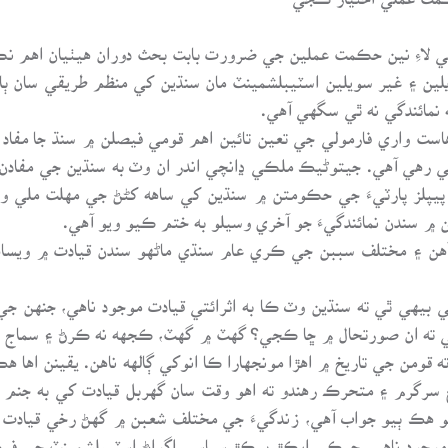
ي لاءِ نين حڪمت عملين جي ضرورت بابت بحث دوران هيٺيان اهم نڪت
لين ۽ غير سويلين اسٽيبلشمينٽ مان سنڌين کي منظم طريقي سان ٻ
 نمائندگي نه ٿي سگهي آهي.
ست واري فارمولي جي تعين تائين اهم قومي فيصلن ۾ سنڌ جا مفاد
ٽي رهي آهي. جيتوڻيڪ ملڪي ڍانچي اندر ان وٽ به سنڌين جي مفادن 
 پيپلز پارٽيءَ جي حڪومتن ۾ سنڌين کي ساهه کڻڻ جي مهلت ملي وين
۾ سندن نمائندگيءَ جو آخري وسيلو به ختم ڪيو ويو آهي.
ن ۽ مختلف سببن جي ڪري عام سنڌي ماڻهو سندن قيادت ۾ ويساه
ي بيهي ٿي ته سنڌين وٽ ڪا به اثرائتي قيادت موجود ناهي، جنهن 
 ته ان صورتحال ۾ ڇا ڪجي؟ گهٽ ۾ گهٽ، ڪجهه نه ڪرڻ ۽ سماج ۾ آ
 قومن جي تاريخ ۾ اهڙا مونجهارا ڪا انوکي ڳالهه ناهن. يقينن اها
رگرم ۽ متحرڪ رهندو ته اهو وقت سان گهربل قيادت کي به جنم ڏي
هڪ ٻيو جواب آهي، زندگيءَ جي مختلف شعبن ۾ گهڻ رخي قيادت پيد
م موجود ناهي. جيڪي ايڪڙ ٻيڪڙ سياسي اڳواڻ اسٽيبلشمينٽ جي ف