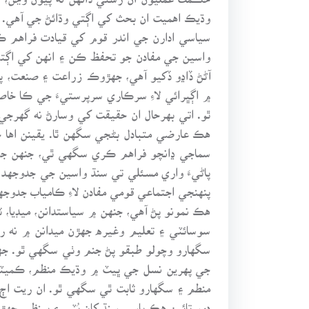
وڌيڪ اهميت ان بحث کي اڳتي وڌائڻ جي آهي.
سياسي ادارن جي اندر قوم کي قيادت فراهم ڪ
واسين جي مفادن جو تحفظ ڪن ۽ انهن کي اڳتي و
آڻڻ ڏاڍو ڏکيو آهي، جهڙوڪ زراعت ۽ صنعت، پر
۾ اڳڀرائي لاءِ سرڪاري سرپرستيءَ جي ڪا خاص
ٿو. اتي بهرحال ان حقيقت کي وسارڻ نه گهرجي ت
هڪ عارضي متبادل بڻجي سگهن ٿا. يقينن اها ح
سماجي ڍانچو فراهم ڪري سگهي ٿي، جنهن جي 
پاڻيءَ واري مسئلي تي سنڌ واسين جي جدوجهد
پنهنجي اجتماعي قومي مفادن لاءِ ڪامياب جدو
هڪ نمونو پڻ آهي، جنهن ۾ سياستدانن، ميڊيا، 
سوسائٽي ۽ تعليم وغيره جهڙن ميدانن ۾ نه ر
سگهارو وچولو طبقو پڻ جنم وٺي سگهي ٿو. جه
جي پهرين نسل جي ڀيٽ ۾ وڌيڪ منظم، ڪميٽيڊ 
منطم ۽ سگهارو ثابت ٿي سگهي ٿو. ان ريت اڄ
دور تائين هڪ پاسي سنڌ کان ڀُٽي ۽ بينظير جه