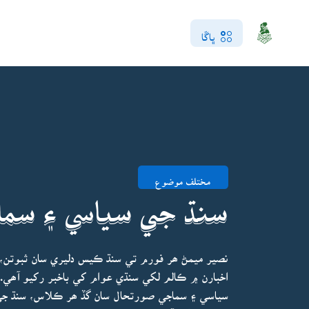
ڀاڱا
مختلف موضوع
سنڌ جي سياسي ۽ سماج
نصير ميمڻ ھر فورم تي سنڌ ڪيس دليري سان ثبوتن، ا
اخبارن ۾ ڪالم لکي سنڌي عوام کي باخبر رکيو آھي.
سياسي ۽ سماجي صورتحال سان گڏ ھر ڪلاس، سنڌ جي 