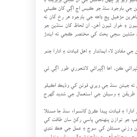
يفن جي باوجود سنڌ جو ڪيس اڄ اڳي کان ڪيئي
رين مڙهيل ڀڃ ڊاهه جي باوجود هر رخ کان نه
ون ۽ خوار ٿيون آهن. ان لحاظ کان سنڌين جو
آهي. مٿئين سڄي بحث کي مختصر ڪجي ته ايندڙ
 مفادن لاءِ ايماندار ۽ اهل قيادت ۽ ادارا جنم
ڀرائي ڪن. اها اڳڀرائي لاشعوري طور اڳي ئي
 ته جيئن سنڌ جي ويري قوتن کي وڌيڪ اڪيلو
ر طريقن ۽ وسيلن جي استعمال جي شديد گهرج
را ۽ قيادت پيدا ڪرڻ کانسواءِ سنڌ جا مسئلا
هپ جو توازن پنهنجي پاسي رکڻ سان طاقت کي
ٽن وزني مسئلن کي سوچ ۽ عمل جي هڪ ننڍي
 محتاج آهي ۽ بدلجندڙ عالمي وايو منڊل ۾