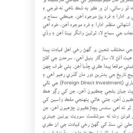
نه ٿو رسائي. ان ۾ ڪو به شڪ ناهي ته فوجي ۽
 ۾ ادارا ۽ فرد پڻ موجود آهن، جيڪي سماج ۾
تهائي منظم ادارا ۽ فرد موجود آهن. خود اهي
اب جي سماج لاءِ ٿوڻين وانگر بيٺا آهن ۽ وڏي
جي مختلف شعبن ۾ گهڻ رخي اهل قيادت پيدا
 آڻڻ لاءِ سازگار بنيل آهي. سرحدن جي کلڻ
ڪيئي موقعا پيدا ڪري ڇڏيا آهن. ٻئي طرف ڇهن
 تاريخ جي بدترين دور مان گذري رهيو آهي ۽
مارڪيٽ جي چٽاڀيٽيءَ سبب ان جو معاشي ڍانچو به کوکلو ٿي رهيو آهي. گذريل ڏهن سالن کان سڌي پرڏيهي سيڙپڪاري (Foreign Direct Investment) جي نالي
ر ڀت جيان بڻجي چڪيون آهن، جن کي رڳو هڪ
يون آهن، جتي هاڻي پنهنجي ملڪ واسين کي
ائي ٿو ته اهي سندس پڇاڙڪيون ڇڙهيون آهن، جن
 هنن قوتن وٽ ته سوشلسٽ سوويت يونين جيتري
مرحلي تي سنڌ کي گهڻ رخي قيادت جي ان ڪري
 کي عمل لاءِ تيار ڪرڻ جا درس ڏيندڙ ڌريون