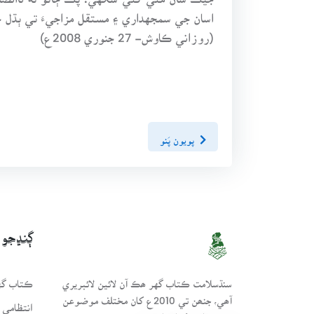
اسان جي سمجهداري ۽ مستقل مزاجيءَ تي ٻڌل 
(روزاني ڪاوش- 27 جنوري 2008ع)
پويون پَنو
ڳنڍجو
سنڌسلامت ڪتاب گهر ھڪ آن لائين لائبريري
ڪتاب گهر
آھي، جنھن تي 2010ع کان مختلف موضوعن
انتظامي 
تي ڪتاب رکيا پيا وڃن.