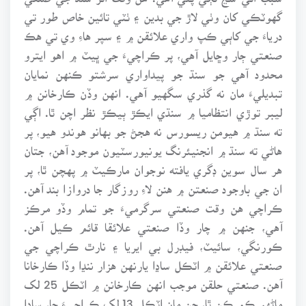
گهوٽڪي کان وٺي لاڙ جي بدين ۽ ٺٽي تائين خاص طور تي
درياءَ جي کاٻي ڪپ واري علائقن ۾ ۽ سپر هاءِ وي تي هڪ
صنعتي ڄار وڇايل آهي، پر ڪراچيءَ جي ڀيٽ ۾ اهو ايترو
محدود آهي جو سنڌ جو پيداواري سرشتو ڪنهن نمايان
تبديليءَ مان نه گذري سگهيو آهي. انهن وڏن ڪارخانن ۾
ليبر توڙي انتظاميا ۾ سنڌي ايڪڙ ٻيڪڙ نظر اچن ٿا. اڳي
ته سنڌ ۾ هيومن ريسورس نه هجڻ جو بهانو هوندو هيو، پر
هاڻي ته سنڌ ۾ انجنيئرنگ يونيورسٽيون موجود آهن، جتان
هر سال سوين ڊگري يافته نوجوان مارڪيٽ ۾ پهچن ٿا، پر
ان جي باوجود صنعتن ۾ هنن لاءِ روزگار جا دروازا بند آهن.
ڪراچي هن وقت صنعتي سرگرميءَ جو تمام وڏو مرڪز
آهي، جنهن ۾ چار وڏا صنعتي علائقا قائم ڪيل آهن.
ڪورنگي، سائيٽ، فيڊرل بي ايريا ۽ نارٿ ڪراچي جي
صنعتي علائقن ۾ اٽڪل ساڍا يارنهن هزار ننڍا وڏا ڪارخانا
آهن. صنعتي حلقن موجب انهن ڪارخانن ۾ اٽڪل 25 لک
ماڻهو ڪم ڪن ٿا، جن مان اٽڪل 13 لک ڪراچيءَ جا، ساڍا