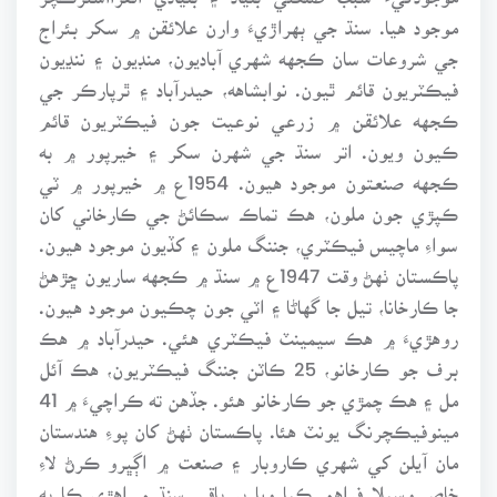
موجود هيا. سنڌ جي ٻهراڙيءَ وارن علائقن ۾ سکر بئراج
جي شروعات سان ڪجهه شهري آباديون، منڊيون ۽ ننڍيون
فيڪٽريون قائم ٿيون. نوابشاهه، حيدرآباد ۽ ٿرپارڪر جي
ڪجهه علائقن ۾ زرعي نوعيت جون فيڪٽريون قائم
ڪيون ويون. اتر سنڌ جي شهرن سکر ۽ خيرپور ۾ به
ڪجهه صنعتون موجود هيون. 1954ع ۾ خيرپور ۾ ٽي
ڪپڙي جون ملون، هڪ تماڪ سڪائڻ جي ڪارخاني کان
سواءِ ماچيس فيڪٽري، جننگ ملون ۽ کڏيون موجود هيون.
پاڪستان ٺهڻ وقت 1947ع ۾ سنڌ ۾ ڪجهه ساريون ڇڙهڻ
جا ڪارخانا، تيل جا گهاڻا ۽ اٽي جون چڪيون موجود هيون.
روهڙيءَ ۾ هڪ سيمينٽ فيڪٽري هئي. حيدرآباد ۾ هڪ
برف جو ڪارخانو، 25 ڪاٽن جننگ فيڪٽريون، هڪ آئل
مل ۽ هڪ چمڙي جو ڪارخانو هئو. جڏهن ته ڪراچيءَ ۾ 41
مينوفيڪچرنگ يونٽ هئا. پاڪستان ٺهڻ کان پوءِ هندستان
مان آيلن کي شهري ڪاروبار ۽ صنعت ۾ اڳڀرو ڪرڻ لاءِ
خاص وسيلا فراهم ڪيا ويا پر باقي سنڌ ۾ اهڙي ڪا به