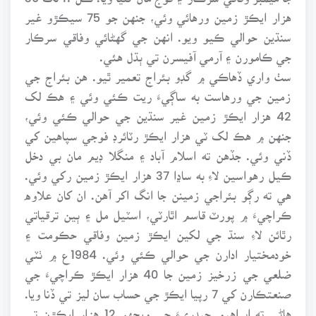
هزار ايڪڙ زمين ورهائي وئي، جنهن جو 75 سيڪڙو غير
سنڌين حوالي ڪيو ويو. انهن جي گهڻائي وفاقي سرڪار
جي ڪامورن ۽ آرمي آفيسرن تي ٻڌل هئي.
سٺ واري ڏهاڪي ۾ گڊو بئراج تعمير ٿيو. هن بئراج جي
زمين جي ورهاست به ساڳيءَ ريت ڪئي وئي ۽ هڪ لک
42 هزار ايڪڙ زمين غير سنڌين جي حوالي ڪئي وئي،
جنهن ۾ هڪ لک ٽي هزار ايڪڙ رٽائرڊ فوجي سپاهين کي
ڏني وئي. جڏهن ته اسلام آباد ۽ منگلا ڊيم مان بي دخل
ڪيل رهواسين لاءِ به ساڍا 37 هزار ايڪڙ زمين رکي وئي.
هي ته رڳو بئراجي زمينن جا انگ اکر آهن. ان کان علاوه
ڪراچيءَ ۾ پورٽ قاسم اٿارٽي، اسٽيل مل ۽ ٻين ترقياتي
رٿائن لاءِ سنڌ جي لکين ايڪڙ زمين وفاقي حڪومت ۽
خودمختيار ادارن جي حوالي ڪئي وئي. 1984ع ۾ ٺٽي
ضلعي جي زرخيز زمين جا 40 هزار ايڪڙ ڪراچيءَ جي
صنعتڪارن کي 7 رپيا ايڪڙ جي حساب سان ليز تي ڏنا ويا.
هاڻي ته ابراهيم حيدريءَ جي ويجهو 12 هزار ايڪڙن تي