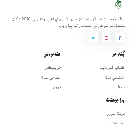
سنڌسلامت ڪتاب گهر ھڪ آن لائين لائبريري آھي، جنھن تي 2010ع کان
مختلف موضوعن تي ڪتاب رکيا پيا وڃن.
ڳنڍجو
ڪميونٽي
ڪتاب گهر بابت
طريقيڪار
انتظامي سَٿ
عمومي سوال
رابطو
فورم
پراجيڪٽ
فونٽ سرور
لفظيڪار