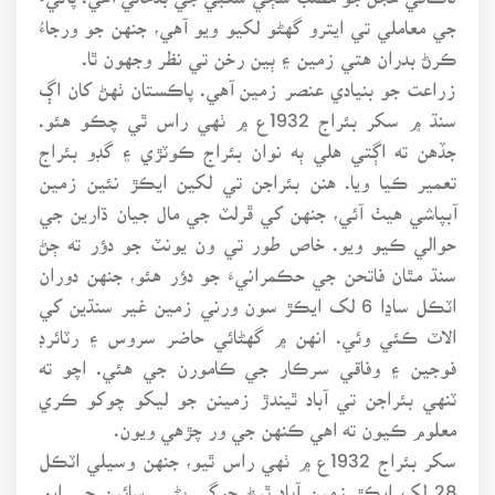
جي معاملي تي ايترو گهڻو لکيو ويو آهي، جنهن جو ورجاءُ
ڪرڻ بدران هتي زمين ۽ ٻين رخن تي نظر وجهون ٿا.
زراعت جو بنيادي عنصر زمين آهي. پاڪستان ٺهڻ کان اڳ
سنڌ ۾ سکر بئراج 1932ع ۾ ٺهي راس ٿي چڪو هئو.
جڏهن ته اڳتي هلي ٻه نوان بئراج ڪوٽڙي ۽ گڊو بئراج
تعمير ڪيا ويا. هنن بئراجن تي لکين ايڪڙ نئين زمين
آبپاشي هيٺ آئي، جنهن کي ڦرلٽ جي مال جيان ڌارين جي
حوالي ڪيو ويو. خاص طور تي ون يونٽ جو دؤر ته ڄڻ
سنڌ مٿان فاتحن جي حڪمرانيءَ جو دؤر هئو، جنهن دوران
اٽڪل ساڍا 6 لک ايڪڙ سون ورني زمين غير سنڌين کي
الاٽ ڪئي وئي. انهن ۾ گهڻائي حاضر سروس ۽ رٽائرڊ
فوجين ۽ وفاقي سرڪار جي ڪامورن جي هئي. اچو ته
ٽنهي بئراجن تي آباد ٿيندڙ زمينن جو ليکو چوکو ڪري
معلوم ڪيون ته اهي ڪنهن جي ور چڙهي ويون.
سکر بئراج 1932ع ۾ ٺهي راس ٿيو، جنهن وسيلي اٽڪل
28 لک ايڪڙ زمين آباد ٿيڻ جوڳي بڻي. سائين جي ايم