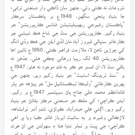
شروعات نه ڪئي وئي، جنهن سان ڏاڪي وار صنعتي ترقيءَ
جا بنياد پئجي سگهن. 1948ع ۾ پاڪستان سرڪار
”پاڪستان رفيوجي ريهيبليٽيشن فنانس ڪارپوريشن“ جو
بنياد رکيو. ڪارپوريشن جي سنڌ جي شاخ هڪ شيشي جو
ڪارخانو سنڀالي فيروز آباد مان لڏي آيلن جي هڪ وڏي انگ
کي چوڙين ٺاهڻ لاءِ ملازمت فراهم ڪئي. 1950ع تائين اها
ڪارپوريشن 40 لک رپيا ورهائي چڪي هئي. جڏهن ته
باقي سنڌ لاءِ ان قسم جو ڪو به فنڊ موجود نه هئو. 1947ع
۾ ”سنڌ ٽريڊنگ اسٽيٽ“ جو بنياد رکيو ويو، جنهن جي
پهرين ڪارخاني ”وليڪا ٽيڪسٽائيل مل“ جو پيڙهه جو پٿر
قائداعظم محمد علي جناح پاڻ سيپٽمبر 1947ع ۾ رکيو.
ايئن ڪراچيءَ کي ملڪ جو صنعتي مرڪز بڻائڻ جو بنياد
رکيو ويو. اڳتي هلي حيدرآباد، ڪوٽڙي، ٽنڊو آدم نوابشاهه،
لاڙڪاڻي وغيره ۾ به سائيٽ ايرياز قائم ڪيا ويا پر اهي
ڪراچيءَ جي ڀيٽ ۾ تمام ننڍا هئا ۽ سهولتن جي اڻ هوند
سبب اتي سڃ لڳي پئي آهي. هن وقت اتر سنڌ جي ضلعي