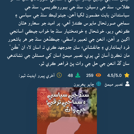
ڪلاس، سنڌ جي وسيلن، سنڌ جي بيوروڪريسي، سنڌ جي
سياستدانن بابت مضمون لکيا آھن. جيتوڻيڪ سنڌ جي سياسي ۽
سماجي صورتحال مايوس ڪندڙ آهي، پر اميد جو سھارو هٿان
ڪونھي ويو. خوشحال ۽ خودمختيار سنڌ جا خواب جيڪي اسانجي
اکين ۾ آهن، انھن جي تعبير واسطي، جيڪڏهن سنڌ جو هر باشعور
فرد ايمانداري ۽ جانفشانيءَ سان جدوجهد ڪري تہ اسان لاءِ ان ’ڪُن‘
مان نڪرڻ آسان ٿي پوي. نصير ميمڻ اسان کي مسئلن جي نشاندھي
سان گڏ انھن جي حل جي واٽ پڻ فراھم ڪري ٿو.
4.5/5.0
259
48
آخري ڀيرو اپڊيٽ ٿيو:
نصير ميمڻ
ڇاپو پھريون