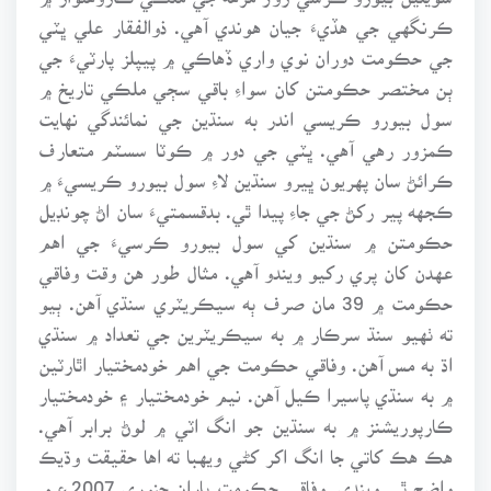
ڪرنگهي جي هڏيءَ جيان هوندي آهي. ذوالفقار علي ڀٽي
جي حڪومت دوران نوي واري ڏهاڪي ۾ پيپلز پارٽيءَ جي
ٻن مختصر حڪومتن کان سواءِ باقي سڄي ملڪي تاريخ ۾
سول بيورو ڪريسي اندر به سنڌين جي نمائندگي نهايت
ڪمزور رهي آهي. ڀٽي جي دور ۾ ڪوٽا سسٽم متعارف
ڪرائڻ سان پهريون ڀيرو سنڌين لاءِ سول بيورو ڪريسيءَ ۾
ڪجهه پير رکڻ جي جاءِ پيدا ٿي. بدقسمتيءَ سان اڻ چونڊيل
حڪومتن ۾ سنڌين کي سول بيورو ڪرسيءَ جي اهم
عهدن کان پري رکيو ويندو آهي. مثال طور هن وقت وفاقي
حڪومت ۾ 39 مان صرف ٻه سيڪريٽري سنڌي آهن. ٻيو
ته ٺهيو سنڌ سرڪار ۾ به سيڪريٽرين جي تعداد ۾ سنڌي
اڌ به مس آهن. وفاقي حڪومت جي اهم خودمختيار اٿارٽين
۾ به سنڌي پاسيرا ڪيل آهن. نيم خودمختيار ۽ خودمختيار
ڪارپوريشنز ۾ به سنڌين جو انگ اٽي ۾ لوڻ برابر آهي.
هڪ هڪ کاتي جا انگ اکر کڻي ويهبا ته اها حقيقت وڌيڪ
واضح ٿي ويندي. وفاقي حڪومت پاران جنوري 2007ع ۾