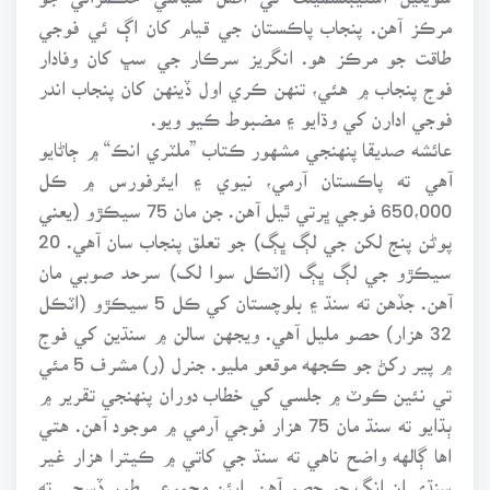
مرڪز آهن. پنجاب پاڪستان جي قيام کان اڳ ئي فوجي
طاقت جو مرڪز هو. انگريز سرڪار جي سڀ کان وفادار
فوج پنجاب ۾ هئي، تنهن ڪري اول ڏينهن کان پنجاب اندر
فوجي ادارن کي وڌايو ۽ مضبوط ڪيو ويو.
عائشه صديقا پنهنجي مشهور ڪتاب ”ملٽري انڪ“ ۾ ڄاڻايو
آهي ته پاڪستان آرمي، نيوي ۽ ايئرفورس ۾ ڪل
650،000 فوجي ڀرتي ٿيل آهن. جن مان 75 سيڪڙو (يعني
پوڻن پنج لکن جي لڳ ڀڳ) جو تعلق پنجاب سان آهي. 20
سيڪڙو جي لڳ ڀڳ (اٽڪل سوا لک) سرحد صوبي مان
آهن. جڏهن ته سنڌ ۽ بلوچستان کي ڪل 5 سيڪڙو (اٽڪل
32 هزار) حصو مليل آهي. ويجهن سالن ۾ سنڌين کي فوج
۾ پير رکڻ جو ڪجهه موقعو مليو. جنرل (ر) مشرف 5 مئي
تي نئين ڪوٽ ۾ جلسي کي خطاب دوران پنهنجي تقرير ۾
ٻڌايو ته سنڌ مان 75 هزار فوجي آرمي ۾ موجود آهن. هتي
اها ڳالهه واضح ناهي ته سنڌ جي کاتي ۾ ڪيترا هزار غير
سنڌي ان انگ جو حصو آهن. ايئن مجموعي طور ڏسجي ته