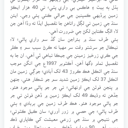
ٻڌل ٻه ٻيٽ ۽ هاڪس بي واري پٽيءَ تي 40 هزار ايڪڙ
زمين پرڏيهي ڪمپنين جي حوالي ڪئي پئي وڃي. ايئن
سنڌ جي زمين تي لڳل راتاهن جا تفصيل ايڏا ته وڏا آهن جن
لاءِ الڳ ڪتابن لکڻ جي ضرورت آهي.
ٻئي طرف سنڌ ۾ بئراجن سان گڏ سم واري پاڻيءَ لاءِ
نيڪال جو سرشتو وقت سر مهيا نه ڪرڻ سبب سم ۽ ڪلر
جي ڪري زرخيز زمينن جي جيڪا تباهي ٿي آهي، ان جا به
تفصيل تمام ڊگها آهن. آڪٽوبر 1997ع جي انگن موجب
سنڌ جي اٽڪل هڪ ڪروڙ 43 لک آباديءَ جوڳي زمين مان
اٽڪل 37 لک ايڪڙ زمين شديد سم جو شڪار هئي، جنهن
۾ پنجن فوٽن جي اونهائيءَ تي جر جو پاڻي موجود هئو.
جڏهن ته وڌيڪ 49 لک ايڪڙ زمين ۾ ڏهن فوٽن تي جر
جو پاڻي موجود هئو. هڪ طرف زمين جي بربادي ۽ ٻئي
طرف پاڻيءَ جي حصي ۾ زور آوريءَ سان ڪيل ڪٽوتيءَ
جي نتيجي ۾ سنڌ جي زرعي معيشت کي ڪاپاري ڌڪ
رسيو آهي. 90ع واري ڏهاڪي ۾ صورتحال ويتر خراب