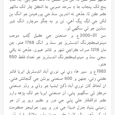
پنج لک پنجاب جا ۽ سرحد صوبي جا اٽڪل چار لک ماڻهو
ڪم ڪن ٿا. جڏهن ته اندرين سنڌ جي پورهيتن جو انگ ٻن
لکن جي لڳ ڀڳ آهي، تن ۾ به چڱو موچارو انگ غير
سنڌين جو ٿي سگهي ٿو.
سن 01-2000ع ۾ صنعتن جي ڪيل ڳڻپ موجب
مينوفيڪچرنگ انڊسٽريز جو سنڌ ۾ انگ 1768 هئو، جن
مان 1218 صرف ڪراچي شهر ۾ قائم هيون. جڏهن ته باقي
سڄي سنڌ ۾ مينوفيڪچرنگ انڊسٽريز جو تعداد فقط 550
هئو.
1983ع ۾ سپر هاءِ وي تي نوري آباد انڊسٽريل ايريا قائم
ڪئي وئي، جنهن ۾ 600 صنعتي يونٽن جي گنجائش هئي.
ان لحاظ کان نوري آباد ڏکڻ ايشيا جو وڏي ۾ وڏو صنعتي
مرڪز ٿي سگهيو پئي. ان صنعتي ايريا جو لک پڙهه وارو
ڪم ذوالفقار علي ڀٽي جي دور ۾ ڪيو ويو پر ان جو
زميني بنياد جنرل ضياءُ جي دور ۾ پيو. جوڻيجو حڪومت
ان کي ڏهن سالن لاءِ ٽيڪس ڇوٽ وارو علائقو قرار ڏنو.