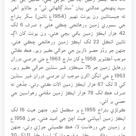
سيد پنهنجي عدالتي بيان ”سنڌ ڳالهائي ٿي“ ۾ ڄاڻايو آهي
ته جيستائين ون يونٽ ٺهيو (1954ع تائين) سکر بئراج
جي سموري زمين ورهائجي چڪي هئي ۽ صرف 6 لک
42 هزار ايڪڙ زمين باقي بچي هئي. ون يونٽ کان اڳ
تائين اٽڪل 22 لک ايڪڙ زمين ورهائجي چڪي هئي،
جنهن جو وڏو حصو ڌارين جي حوالي ڪيو ويو. هڪ ڪاٿي
موجب آڪٽوبر 1958ع کان مارچ 1963ع جي عرصي دوران
ورهايل زمين جو 75 سيڪڙو غير سنڌين حوالي ڪيو ويو.
1963ع جي انگن اکرن موجب ان عرصي دوران غير سنڌين
کي 3 لک 67 هزار ايڪڙ زمين الاٽ ڪئي وئي، جڏهن ته
صرف هڪ لک 78 هزار ايڪڙ زمين مقامي رهواسين جي
حصي ۾ آئي.
ڪوٽڙي بئراج 1955ع ۾ مڪمل ٿيو، جنهن هيٺ 16 لک
ايڪڙ زمين آبپاشي هيٺ اچڻ جي اميد هئي. جون 1958ع
۾ زمينن جي ورهاست لاءِ هڪ ڪميٽي جوڙي وئي، جنهن
جا ميمبر وفاقي سرڪار ۽ فوج مان کنيا ويا. ڪل 11 لک 30