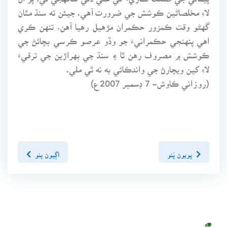
لاءِ مخلصاڻين ڪوشش جي ضرورت آهي. جيئن ته سنڌ مٿان
گهڻو وقت ڪمزور حڪمران مڙهيل رهيا آهن، تنهن ڪري
اهي پنهنجي حڪمرانيءَ جو وڏو عرصو ڪرسي بچائڻ جي
ڪوشش ۾ مصروف رهن ٿا ۽ سنڌ جي ٻهراڙين جي ترقيءَ
لاءِ کين ويچارڻ جي واندڪائي به نه ٿي ملي.
(روزاني ڪاوش- 7 ڊسمبر 2007ع)
پويون پَنو
اڳيون پنو