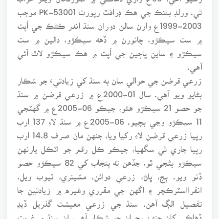
ٿي. ورلڊ بئنڪ جي هڪ ڊرافٽ رپورٽ 53001-PK موجب
2003-1999ع وارن سالن دوران سنڌ اندر ڪڻڪ جي اُپت
۾ ست سيڪڙو، چانورن ۾ ڏهه سيڪڙو، دالين ۾ ست
سيڪڙو ۽ ساين ڀاڄين جي اُپت ۾ هڪ سيڪڙو لاٿ آئي
آهي.
زرعي قرضن جي حوالي سان به سنڌ کي زيادتيءَ جو شڪار
بڻايو ويو آهي. سال 01-2000ع ۾ زرعي قرضن ۾ سنڌ
جو حصو 21 سيڪڙو هئو، جيڪو 06-2005ع ۾ گهٽجي
11 سيڪڙو وڃي بچيو. 06-2005ع ۾ سنڌ لاءِ 137 ارب
رپيا زرعي قرضن لاءِ رکيا ويا، جنهن مان صرف 14.8 ارب
رپيا جاري ٿي سگهيا، جيڪو ڪل رقم جو اٽڪل يارنهن
سيڪڙو بڻجي ٿو، جڏهن ته پنجاب کي 82 سيڪڙو حصو
ڏنو ويو. ٻج، ڀاڻ، زرعي دوائن، مشينري، ٽيوب ويل،
انفرااسٽرڪچر ۽ اگهن جي مقرري وغيره ۾ زيادتين جا
تفصيل الڳ آهن. سنڌ جي زرعي معيشت گذريل ڏيڍ
ڏهاڪي کان جنهن بحران جو شڪار آهي، ان سنڌ ۾ غربت