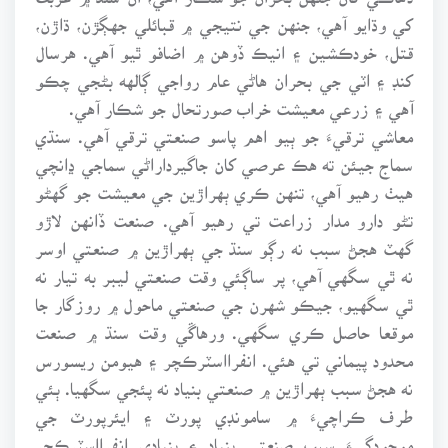
کي وڌايو آهي، جنهن جي نتيجي ۾ قبائلي جهڳڙن، ڌاڙن،
قتل، خودڪشين ۽ انيڪ ڏوهن ۾ اضافو ٿيو آهي. هرسال
کنڊ ۽ اٽي جي بحران هاڻي عام رواجي ڳالهه بڻجي چڪو
آهي ۽ زرعي معيشت خراب صورتحال جو شڪار آهي.
معاشي ترقيءَ جو ٻيو اهم پاسو صنعتي ترقي آهي. سنڌي
سماج جيئن ته هڪ عرصي کان جاگيرداراڻي سماجي ڍانچي
هيٺ رهيو آهي، تنهن ڪري ٻهراڙين جي معيشت جو گهڻو
تڻو دارو مدار زراعت تي رهيو آهي. صنعت ڏانهن لاڙو
گهٽ هجڻ سبب نه رڳو سنڌ جي ٻهراڙين ۾ صنعتي اوسر
نه ٿي سگهي آهي، پر ساڳئي وقت صنعتي ليبر به تيار نه
ٿي سگهيو، جيڪو شهرن جي صنعتي ماحول ۾ روزگار جا
موقعا حاصل ڪري سگهي. ورهاڱي وقت سنڌ ۾ صنعت
محدود پيماني تي هئي. انفرااسٽرڪچر ۽ هيومن ريسورس
نه هجڻ سبب ٻهراڙين ۾ صنعتي بنياد نه پئجي سگهيا. ٻئي
طرف ڪراچيءَ ۾ سامونڊي پورٽ ۽ ايئرپورٽ جي
موجودگيءَ سبب صنعتي بنياد ۽ بنيادي انفرااسٽرڪچر