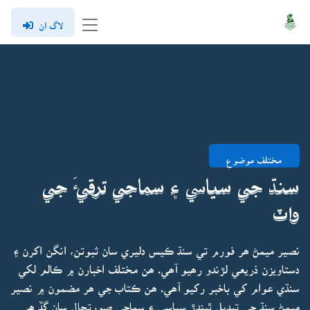
لاگ ان
مختلف موضوع
سنڌ جي سياسي ۽ سماجي ترقيءَ جي
واٽ
نصير ميمڻ ھر فورم تي سنڌ ڪيس دليري سان ثبوتن، انگن اکرن ۽
دستاويزن ذريعي لڙندو رھيو آھي. ھن مختلف اخبارن ۾ ڪالم لکي
سنڌي عوام کي باخبر رکيو آھي. ھن ڪتاب جي ھر مضمون ۾ نصير
ميمڻ سنڌ جي تبديل ٿيندڙ سياسي ۽ سماجي صورتحال سان گڏ ھر