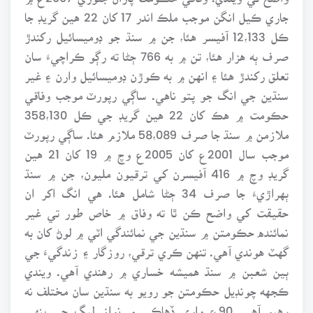
جاري ڪيل انگن موجب ملڪ اندر 17 کان 22 هين گريڊ جا
ڪل 12،133 آفيسر هئا، جن ۾ سنڌ جو ڊوميسائيل رکندڙ
صرف ٻه هزار هئا، تن ۾ به 766 ڄڻا ته رڳو ڪراچيءَ سان
تعلق رکندڙ هئا ۽ انهن ۾ به ڪوڙن ڊوميسائيل وارن ۽ غير
سنڌين جي انگ جو پتو ناهي. ساڳي رپورٽ موجب وفاقي
حڪومت ۾ هڪ کان 22 هين گريڊ جي ڪل 358،130
ملازمن ۾ سنڌ جا صرف 58،089 ملازم هئا. ساڳي رپورٽ
موجب سال 2001ع کان 2005ع وچ ۾ 19 کان 21 هين
گريڊ وچ ۾ 416 آفيسرن کي ترقيون مليون، جن ۾ سنڌ
ٻهراڙيءَ جا صرف 34 ڄڻا شامل هئا. هي انگ اکر ان
حقيقت کي واضح ڪن ٿا ته وفاق ۾ خاص طور تي غير
نمائنده حڪومتن ۾ سنڌين جي نمائندگي اٽي ۾ لوڻ کان به
گهٽ هوندي آهي. تنهن ڪري ترقي، روزگار ۽ زندگيءَ جي
ٻين شعبن ۾ سنڌ هميشه خساري ۾ رهندي آهي. ويندي
ڪجهه چونڊيل حڪومتن جو رويو به سنڌين سان مختلف نه
رهيو آهي. 90ع واري ڏهاڪي ۾ نواز ليگ جي ٻنهي