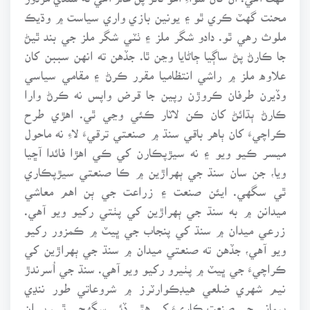
محنت گهٽ ڪري ٿو ۽ يونين بازي واري سياست ۾ وڌيڪ
ملوث رهي ٿو. دادو شگر ملز ۽ ٺٽي شگر ملز جي بند ٿيڻ
جا ڪارڻ پڻ ساڳيا ڄاڻايا وڃن ٿا. جڏهن ته انهن سببن کان
علاوه ملز ۾ راشي انتظاميا مقرر ڪرڻ ۽ مقامي سياسي
وڏيرن طرفان ڪروڙن رپين جا قرض واپس نه ڪرڻ وارا
ڪارڻ ٻڌائڻ کان ڪن لاٽار ڪئي وڃي ٿي. اهڙي طرح
ڪراچيءَ کان ٻاهر باقي سنڌ ۾ صنعتي ترقيءَ لاءِ نه ماحول
ميسر ڪيو ويو ۽ نه سيڙپڪارن کي ڪي اهڙا فائدا آڇيا
ويا، جن سان سنڌ جي ٻهراڙين ۾ ڪا صنعتي سيڙپڪاري
ٿي سگهي. ايئن صنعت ۽ زراعت جي ٻن اهم معاشي
ميدانن ۾ به سنڌ جي ٻهراڙين کي پٺتي رکيو ويو آهي.
زرعي ميدان ۾ سنڌ کي پنجاب جي ڀيٽ ۾ ڪمزور رکيو
ويو آهي، جڏهن ته صنعتي ميدان ۾ سنڌ جي ٻهراڙين کي
ڪراچيءَ جي ڀيٽ ۾ پٺيرو رکيو ويو آهي. سنڌ جي اُسرندڙ
نيم شهري ضلعي هيڊڪوارٽرز ۾ شروعاتي طور ننڍي
پيماني جي صنعت ڪاريءَ کي هٿي ڏئي سگهجي ٿي، پر ان