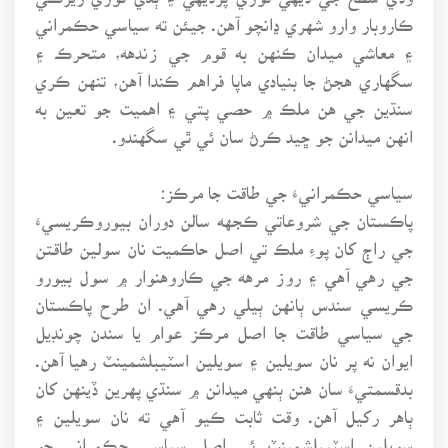
ڪاروبار وارو شهري ڍانچو آهن. جيئن ته سياسي حڪمراني
۽ معاشي ميدان ڪنهن به قوم جي زندهه، متحرڪ ۽
سگهاري هجڻ جا بنيادي ماپا فراهم ڪندا آهن، تنهن ڪري
سنڌين جي هن ملڪ ۾ حصي پتي ۽ اهميت جو تعين به
انهن ميدانن جو ڇيد ڪرڻ سان ئي ٿي سگهندو.
سياسي حڪمرانيءَ جي طاقت جا مرڪز:
پاڪستان جي شروعاتي ڪجهه سالن دوران بيوروڪريسيءَ
جي راڄ کان پوءِ ملڪ تي اصل حاڪميت نان سولين طاقتن
جي رهي آهي ۽ روز مرهه جي ڪاروهنوار ۾ سول بيورو
ڪريسي سندس ٻانهن ٻيلي رهي آهي. ان طرح پاڪستان
جي سياسي طاقت جا اصل مرڪز عوام يا سندن چونڊيل
ايوان نه پر نان سويلين ۽ سويلين اسٽيبلشمينٽ رهيا آهن.
بدقسمتيءَ سان هنن ٻنهي ميدانن ۾ سنڌي پهرين ڏينهن کان
ٻاهر رکيل آهن. وقت ثابت ڪيو آهي ته نان سويلين ۽
سويلين اسٽيبلشمينٽ ئي اصل سياسي حڪمراني جو