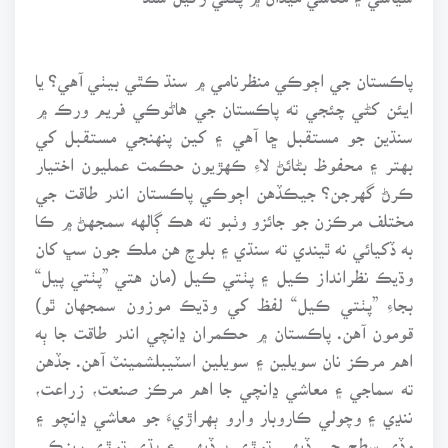
پاڪستان جي اڄوڪي منظرنامي ۾ سنڌ ڪٿي بيٺي آهي؟ يا
ايئن کڻي چئجي ته پاڪستان جي هاڻوڪي فريم ورڪ ۾
سنڌين جو مستقبل ڇا آهي ۽ کين پنهنجي مستقبل کي
بهتر ۽ محفوظ بڻائڻ لاءِ ڪهڙيون حڪمت عمليون اختيار
ڪرڻ گهرجن؟ جيڪڏهن اڄوڪي پاڪستان اندر طاقت جي
مختلف مرڪزن جو جائزو وٺبو ته هڪ ڳالهه سمجهڻ ۾ ڪا
به ڏکيائي نه ٿيندي ته سنڌي ۽ بلوچ هن ملڪ جون سڀ کان
وڌيڪ نظرانداز ڪيل ۽ پٺتي ڪيل (مان هتي ”پٺتي پيل“
بجاءِ ”پٺتي ڪيل“ لفظ کي وڌيڪ موزون سمجهان ٿو)
قومون آهن. پاڪستان ۾ حڪمران ڍانچي اندر طاقت جا ٻه
اهم مرڪز نان سويلين ۽ سويلين اسٽيبلشمينٽ آهن. جڏهن
ته سماجي ۽ معاشي ڍانچي جا اهم مرڪز صنعت، زراعت،
ننڍي ۽ وچولي ڪاروبار وارو ٻهراڙيءَ جو معاشي ڍانچو ۽
وڏي سطح جي ڏيهي توڙي پرڏيهي ۽ ٻڌي توڙي ريزڪي