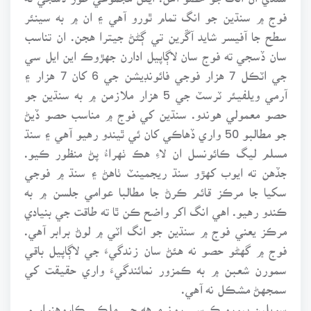
فوج ۾ سنڌين جو انگ تمام ٿورو آهي ۽ ان ۾ به سينئر
سطح جا آفيسر شايد آڱرين تي ڳڻڻ جيترا هجن. ان تناسب
سان ڏسجي ته فوج سان لاڳاپيل ادارن جهڙوڪ اين ايل سي
جي اٽڪل 7 هزار فوجي فائونڊيشن جي 6 کان 7 هزار ۽
آرمي ويلفيئر ٽرسٽ جي 5 هزار ملازمن ۾ به سنڌين جو
حصو معمولي هوندو. سنڌين کي فوج ۾ مناسب حصو ڏيڻ
جو مطالبو 50 واري ڏهاڪي کان ئي ٿيندو رهيو آهي ۽ سنڌ
مسلم ليگ ڪائونسل ان لاءِ هڪ ٺهراءُ پڻ منظور ڪيو.
جڏهن ته ايوب کهڙو سنڌ ريجمينٽ ٺاهڻ ۽ سنڌ ۾ فوجي
سکيا جا مرڪز قائم ڪرڻ جا مطالبا عوامي جلسن ۾ به
ڪندو رهيو. اهي انگ اکر واضح ڪن ٿا ته طاقت جي بنيادي
مرڪز يعني فوج ۾ سنڌين جو انگ اٽي ۾ لوڻ برابر آهي.
فوج ۾ گهڻو حصو نه هئڻ سان زندگيءَ جي لاڳاپيل باقي
سمورن شعبن ۾ به ڪمزور نمائندگيءَ واري حقيقت کي
سمجهڻ مشڪل نه آهي.
سويلين بيورو ڪرسي روز مرهه جي ملڪي ڪاروهنوار ۾