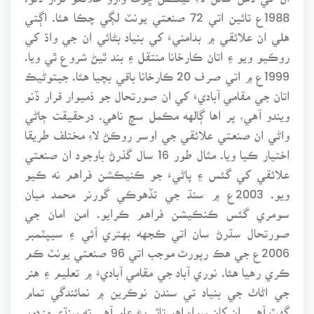
1988ع تائين اتي 72 صنعتي يونٽ لڳي چڪا هئا. اڳتي
هلي ان علائقي ۾ بدامنيءَ کي بنياد بڻائي ان جي واڌ کي
روڪيو ويو ۽ اتان ڪارخانا منتقل ۽ بند ٿيڻ شروع ٿي ويا.
1999ع ۾ اتي صرف 20 ڪارخانا باقي بچيا هئا. جيتوڻيڪ
اتان جي مقامي آباديءَ کي ان صورتحال جو ذميوار قرار ڏنو
ويندو آهي، پر اها ڳالهه مڪمل سچ ناهي. درحقيقت ڄاڻي
واڻي ان صنعتي علائقي جي اوسر روڪڻ لاءِ مختلف طريقا
اختيار ڪيا ويا. مثال طور 16 سال گذرڻ باوجود ان صنعتي
علائقي کي گئس ۽ پاڻيءَ جو ڪنيڪشن فراهم نه ڪيو
ويو. 2003ع ۾ سنڌ جي تڏهوڪي گورنر محمد ميان
سومري گئس ڪنڪيشن فراهم ڪرايو. امن امان جي
صورتحال سڌرڻ سان اتي ڪجهه بهتري آئي ۽ سيپٽمبر
2006ع جي هڪ رپورٽ موجب اتي 96 صنعتي يونٽ ڪم
ڪري رهيا هئا. نوري آباد جي مقامي آباديءَ ۾ تعليم ۽ هنر
جي اڻاٺ جي بنياد تي سندن نوڪرين ۾ نمائندگي تمام
گهٽ آهي. ان کان سواءِ اهو تاثر پڻ عام آهي ته سنڌي مزدور