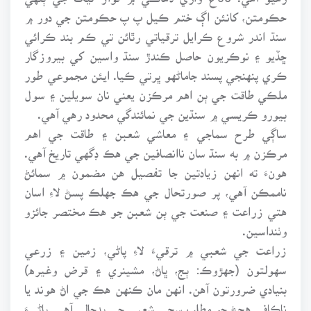
حڪومتن، کانئن اڳ ختم ڪيل پ پ حڪومتن جي دور ۾
سنڌ اندر شروع ڪرايل ترقياتي رٿائن تي ڪم بند ڪرائي
ڇڏيو ۽ نوڪريون حاصل ڪندڙ سنڌ واسين کي بيروزگار
ڪري پنهنجي پسند جاماڻهو ڀرتي ڪيا. ايئن مجموعي طور
ملڪي طاقت جي ٻن اهم مرڪزن يعني نان سويلين ۽ سول
بيورو ڪريسي ۾ سنڌين جي نمائندگي محدود رهي آهي.
ساڳي طرح سماجي ۽ معاشي شعبن ۽ طاقت جي اهم
مرڪزن ۾ به سنڌ سان ناانصافين جي هڪ ڊگهي تاريخ آهي.
هونءَ ته انهن زيادتين جا تفصيل هن مضمون ۾ سمائڻ
ناممڪن آهي، پر صورتحال جي هڪ جهلڪ پسڻ لاءِ اسان
هتي زراعت ۽ صنعت جي ٻن شعبن جو هڪ مختصر جائزو
وٺنداسين.
زراعت جي شعبي ۾ ترقيءَ لاءِ پاڻي، زمين ۽ زرعي
سهولتون (جهڙوڪ: ٻج، ڀاڻ، مشينري ۽ قرض وغيره)
بنيادي ضرورتون آهن. انهن مان ڪنهن هڪ جي اڻ هوند يا
ناڪافي هجڻ جو مطلب سڄي شعبي جي بدحالي آهي. پاڻيءَ