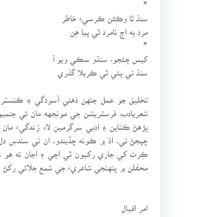
*
سنڌ ٿا وڪڻن ڪرسيءَ خاطر
مرد به اڄ نامرد ٿي پيا هِن
*
کيس چئجو، سنڌو سڪي ويو آ
سنڌ تي پئي ٿي ڪربلا گذري
تخليق جو عمل جنهن ذهني آسودگي ۽ ڪنسٽريش
شعريادب، فرسٽريشن جي مونجهه مان ئي جنميو
پڙهڻ ڪتابن ۽ ادبي سرگرمين لاءِ زندگيءَ مان
ڇپجڻ تي. اڌ ۾ ڪونه ڇڏيندو. ان تي سندس د
ڪِرت کي جاري رکيون ٿي اچي ۽ اڃان ته هو سن
محفلن ۾ پنهنجي شاعريءَ جي شمع جلائي رکڻ ڄا
امر اقبال