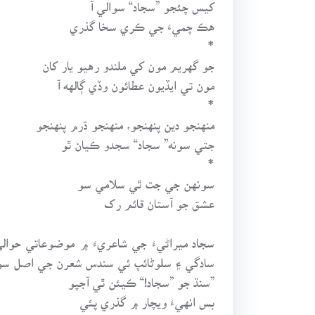
کيس چئجو ”سجاد“ سوالي آ
هڪ چميءَ جي ڪري سخا گذري
*
جو گهريم مون کي ملندو رهيو يار کان
مون تي ايڏيون عطائون وڏي ڳالهه آ
*
منهنجو دين پنهنجو، منهنجو ڌرم پنهنجو
جتي سونه” سجاد“ سجدو ڪيان ٿو
*
سونهن جي جت ٿي سلامي سو
عشق جو آستان قائم رک
سجاد ميراڻيءَ جي شاعريءَ ۾ موضوعاتي حوا
سادگي ۽ سلوڻائپ ئي سندس شعرن جي اصل سون
”سنڌ جو ”سجاد!“ ڪيئن ٿي آجپو
بس انهيءَ ويچار ۾ گذري پئي