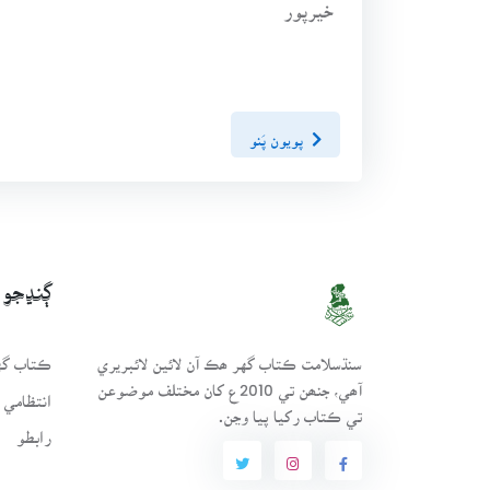
خيرپور
پويون پَنو
ڳنڍجو
سنڌسلامت ڪتاب گهر ھڪ آن لائين لائبريري
ڪتاب گهر
آھي، جنھن تي 2010ع کان مختلف موضوعن
انتظامي 
تي ڪتاب رکيا پيا وڃن.
رابطو