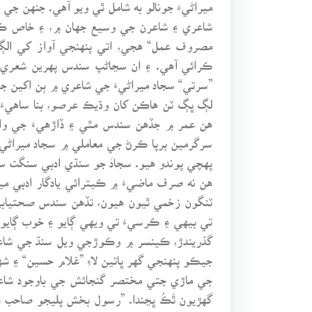
ميراڻيءَ جونالو به شامل ٿي ويو آهي. جنهن 
شاعري ۽ شاعرن جي وسيع جهان ۾، ۽ خاص ڪر
مصروف عمل“ هجي، اتي پنهنجي آواز کي الڳ 
ڪرائي آهي. ۽ ان سڃاڻپ سندس پهرين شعري ڪت
”سرتي“ سجاد ميراڻيءَ جي شاعري ۾ ٻن اکين ج
لڳ ڀڳ ٽن هاڪن کان وڌيڪ عرصو، بنا ساهيءَ ج
هن عمر ۾ جڏهن سندس مٿي ۽ ڏاڙهيءَ جي وارن
سرگرمين برپا ڪرڻ جي معاملي ۾ سجاد ميراڻي اڄ
پهچي پوندو هيو. سجادَ جو سنڌي ادبي سنگت سان
هن نه صرف ماضيءَ ۾ ڪيترائي يادگار ادبي مي
ٽنگون زخمي ٿيون هيون، تڏهن سندس صحتيابيءَ
تي بيهي ۽ ڪرسيءَ تي ويهي ڳايو ۽ خوب ڳايو 
گذريندڙ، ڪينسر ۾ وڪوڙجي ويل سنڌ جي شاعر”
جيڪو پنهنجي گهر ڀاتين لاءِ ”غلام حسين“ ۽ شهر 
جي ماڙي جتي مختصر گنجائش جي باوجود شاعري
گهڙيون ٿَڪُ ڀڃندا. ”رسول بخش پليجو صاحب به ه