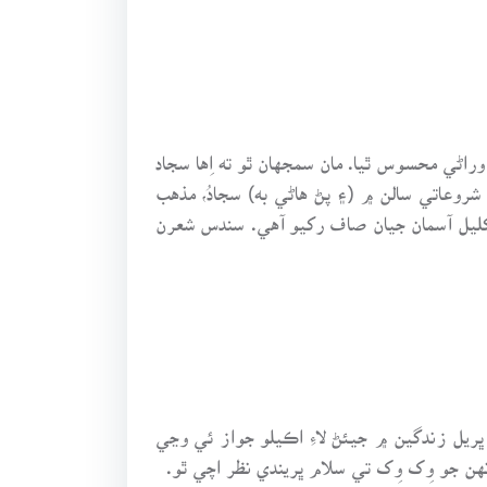
ڻي محسوس ٿيا. مان سمجهان ٿو ته اِها سجاد
روعاتي سالن ۾ (۽ پڻ هاڻي به) سجادُ، مذهب
ه کليل آسمان جيان صاف رکيو آهي. سندس شعرن
ڀريل زندگين ۾ جيئڻ لاءِ اڪيلو جواز ئي وڃي
هن جو وِک وِک تي سلام ڀريندي نظر اچي ٿو.