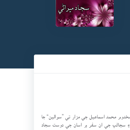
مخدوم محمد اسماعيل جي مزار تي ”سوالين“ جا
.. ۽ سڃاڻپ جي ان سفر ۾ اسان جي دوست سجاد