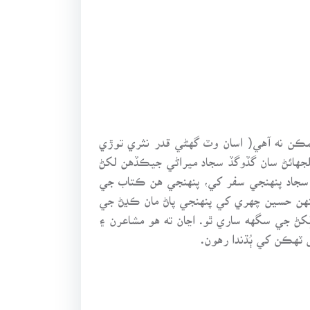
مڪن نه آهي( اسان وٽ گهڻي قدر نثري توڙي
لجهائڻ سان گڏوگڏ سجاد ميراڻي جيڪڏهن لکڻ
 ته سجاد پنهنجي سفر کي، پنهنجي هن ڪتاب جي
نهن حسين چهري کي پنهنجي پاڻ مان ڪڍڻ جي
ِکڻ جي سگهه ساري ٿو. اڃان ته هو مشاعرن ۽
 ٽهڪن کي ٻُڌندا رهون.