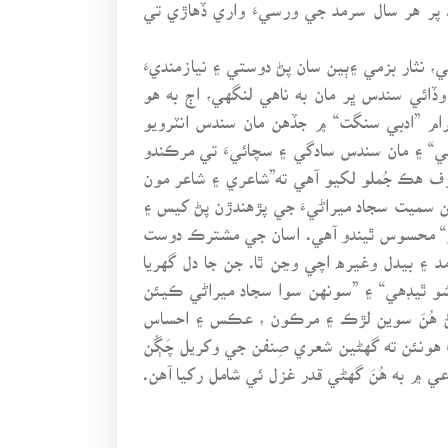
ن. پر هر سال سرمد جي ورسيءَ واري ڏهاڙي تي
، نثار بزمي ۽ٻين سان پڻ دوستي ۽ نيازمنديءَ
ائي سندس ڀر مان به ناهي لنگهي، اڄ به هو
ام ”ادبي سنگت“ ۾ جڏهن مان سندس انٽرويو
هي“ ۽ مان سندس سادگي ۽ سچائيءَ تي مرڪندو
رف هڪ جُملو لکيو آهي ته”شاعري ۽ شاعر مون
تن سميت سجاد ميراڻيءَ جي پڙهندڙن پڻ کيس ۽
اعر“ محسوس ٿيندو آهي. اسان جي مشترڪ دوست
 ۽ بيدل وغيره اچي وڃن ٿا. جن جا دل گهريا
قشو ٿيڊهي“ ۽ ”سونهن سوا سجاد ميراڻي ڪيئن
پڻ هُنَ سوين لڙڪ ۽ مرڪون ، عڪس ۽ احساس
هونئن ته گهڻين شعري صِنفن جي وکريل چَڳُن
۾ به هُنَ گهڻي قدر غزل ئي شامل رکيا آهن.