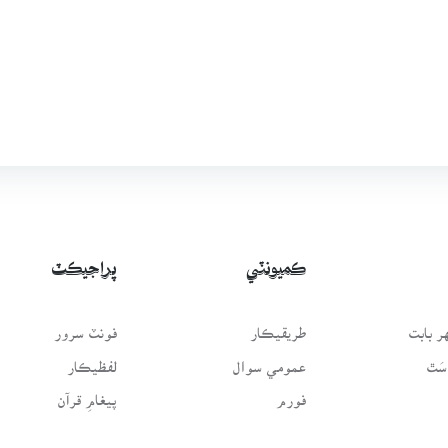
ڪميونٽي
پراجيڪٽ
 بابت
طريقيڪار
فونٽ سرور
سَٿ
عمومي سوال
لفظيڪار
فورم
پيغامِ قرآن