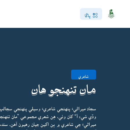
ڀاڱا
شاعري
مان تنهنجو هان
سجاد ميراڻيءَ پنهنجي شاعريءَ وسيلي پنهنجي سڃاڻ
وڏي شيءِ آ“ کان وٺي، هِن شعري مجموعي ”مان تنهنجو
ميراڻيءَ جي شاعري ۾ ٻن اکين جيان رهيون آهن. س