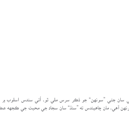
لي سان جتي ”سونهن“ جو ذڪر سرس ملي ٿو. اُتي سندس اسلوب ۾ سا
هن آهي. مان چاهيندس ته ”سنڌ“ سان سجاد جي محبت جي ڪجهه عڪس