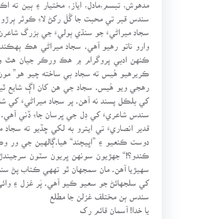
مدهوش، تبسم،مادل، اياز، مختيار ۽ ٻين ته اڪ
سندس قبر تي محبت جا گُلَ رکڻ لاءِ ڪوثر ٻرڙو ب
سجاد ميراڻيءَ جو سنڌي ٻوليءَ جي بزرگ شاعرن 
وارو ناتو رهيو آهي. سجاد ميراڻي هڪ ٻهڪند
ڪنهن ادبي پروگرام ۾ هڪ ورڪر جيان هٿ ونڊ
ڪريرهيو هُيس ته سجاد بي ساخته چيو هو” مون
رهجي ويو هُيس. سجاد جي هن کان اڳ شايع ٿيل
کي بلڪل پسند نه آهن. پر سجاد ميراڻيءَ کي ش
سندس شاعريءَ کي دِل جي ڀرسان جاءِ ڏني آهي
قدير انصاريءَ تي ايترو به لکي ڇڏيو ته سجا
دوست ڪنعيو ۽ ”اڀيچند“ هيا.ڳالهين جي ور وڪ
ڪندو؟!“ جهڙيون سونهن ڀريون سٽون سرجيندڙ
سهيڙيا آهن. مان سمجهان ٿو تههي ڪتاب پڻ سن
کي سلجهائڻ جو سعيو ڪيو آهي. پَر غزل ۽ وائ
سندس ٻن مختلف غزلن جا مطلع
يا خدا! آسمان قائم رک