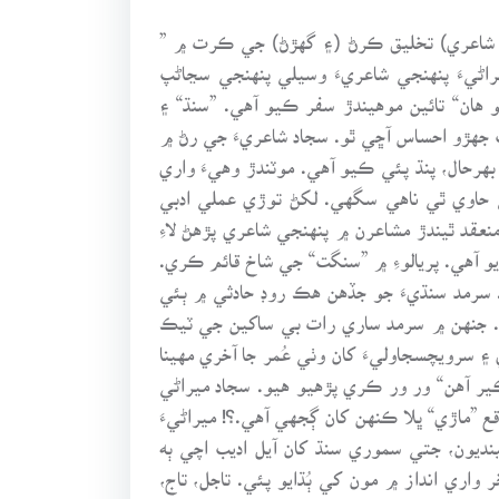
 شاعري) تخليق ڪرڻ (۽ گهڙڻ) جي ڪرت ۾ ”
ڻيءَ پنهنجي شاعريءَ وسيلي پنهنجي سڃاڻپ
هان“ تائين موهيندڙ سفر ڪيو آهي. ”سنڌ“ ۽
 جهڙو احساس آڇي ٿو. سجاد شاعريءَ جي رڻ ۾
رحال، پنڌ پئي ڪيو آهي. موٽندڙ وهيءَ واري
ي حاوي ٿي ناهي سگهي. لکڻ توڙي عملي ادبي
نعقد ٿيندڙ مشاعرن ۾ پنهنجي شاعري پڙهڻ لاءِ
يو آهي. پريالوءِ ۾ ”سنگت“ جي شاخ قائم ڪري.
. سرمد سنڌيءَ جو جڏهن هڪ روڊ حادثي ۾ ٻئي
ئي. جنهن ۾ سرمد ساري رات بي ساکين جي ٽيڪ
سرويچسجاوليءَ کان وٺي عُمر جا آخري مهينا
ر آهن“ ور ور ڪري پڙهيو هيو. سجاد ميراڻي
اقع ”ماڙي“ ڀلا ڪنهن کان ڳجهي آهي.؟! ميراڻيءَ
ديون، جتي سموري سنڌ کان آيل اديب اچي ٻه
 واري انداز ۾ مون کي ٻُڌايو پئي. تاجل، تاج،