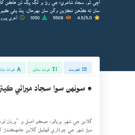
آڇي ٿو. سجاد شاعريءَ جي رڻ ۾ لڳ ڀڳ ٽن هاڪن کان
سان ته ڪڏهن تڪڙين وکُن سان بهرحال، پنڌ پئي ڪيو 
4.5/5.0
5508
1050
آخري ڀيرو 
فھرست
فونٽ سائيز
فونٽ مٽاي
• سونهن سوا سجاد ميراڻي ڪيئ
گلابن جي شهر پريالوءِ جيڪو اصل ۾ ”پريان لو
ميڙَ شهر جي چوڌاري ڦهليل گلابن جامهڪندڙ ک