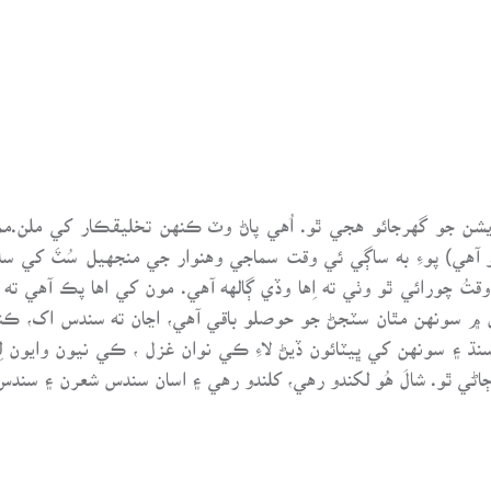
ن جو گهرجائو هجي ٿو. اُهي پاڻ وٽ ڪنهن تخليقڪار کي ملن.م
 آهي) پوءِ به ساڳي ئي وقت سماجي وهنوار جي منجهيل سُٽَ کي س
 وقتُ چورائي ٿو وٺي ته اِها وڏي ڳالهه آهي. مون کي اها پڪ آهي
ل ۾ سونهن مٿان سٽجڻ جو حوصلو باقي آهي، اڃان ته سندس اک، ڪ
ڌ ۽ سونهن کي ڀيٽائون ڏيڻ لاءِ ڪي نوان غزل ، ڪي نيون وايون ل
ڻي ٿو. شالَ هُو لکندو رهي، کلندو رهي ۽ اسان سندس شعرن ۽ سندس