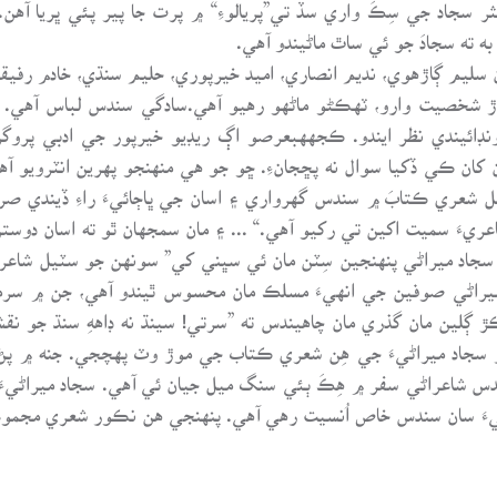
ثر سجاد جي سِڪَ واري سڏ تي”پريالوءِ“ ۾ پرت جا پير پئي ڀريا آه
ه ته سجادَ جو ئي ساٿ ماڻيندو آهي.
سليم ڳاڙهوي، نديم انصاري، اميد خيرپوري، حليم سنڌي، خادم رفيقي
ڙ شخصيت وارو، ٽهڪڻو ماڻهو رهيو آهي.سادگي سندس لباس آهي. وڏ
ائيندي نظر ايندو. ڪجههبعرصو اڳ ريڊيو خيرپور جي ادبي پروگر
 کان ڪي ڏکيا سوال نه پڇجانءِ. ڇو جو هي منهنجو پهرين انٽرويو آ
 شعري ڪتابَ ۾ سندس گهرواري ۽ اسان جي ڀاڄائيءَ راءِ ڏيندي ص
اعريءَ سميت اکين تي رکيو آهي.“ ... ۽ مان سمجهان ٿو ته اسان دوس
. سجاد ميراڻي پنهنجين سِٽن مان ئي سڀني کي” سونهن جو سٽيل ش
د ميراڻي صوفين جي انهيءَ مسلڪ مان محسوس ٿيندو آهي، جن ۾ سرمد
ڙ ڳلين مان گذري مان چاهيندس ته ”سرتي! سينڌ نه ڊاههِ سنڌ جو ن
 سجاد ميراڻيءَ جي هِن شعري ڪتاب جي موڙ وٽ پهچجي. جنه ۾ 
دس شاعراڻي سفر ۾ هِڪَ ٻئي سنگ ميل جيان ئي آهي. سجاد ميراڻيءَ 
يءَ سان سندس خاص اُنسيت رهي آهي. پنهنجي هن نڪور شعري مجموعي 