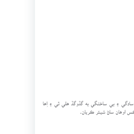
دگي ۽ بي ساختگي به گڏوگڏ هلي ٿي ۽ اِها
 اوهان ساڻ شيئر ڪريان.