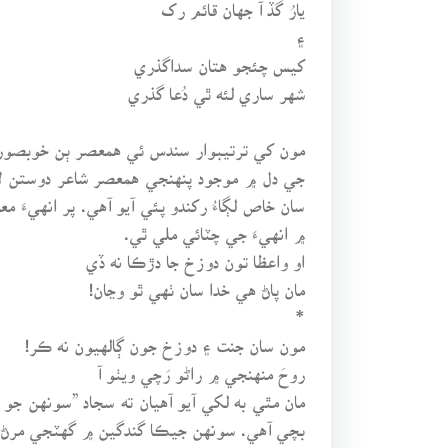
يارُ گڏ آ جهان قائم رک
۽
کيس چئجو هتان سداگذري
شهر ساري لئه ٿي دُعا گذري
مون کي ترتيبوار سندس ئي همعصر ٻن خوبصورت 
جي دل ۾ موجود پنهنجي همعصر شاعر دوستن لاء
سان خاص لڳاءُ رکندو پئي آيو آهي. پر انهيءَ
۾ انهيءَ جي چٽائي ملي ٿي.
او واعظا تون دوزخ جا دڙڪا نه ڏي
مان پاڻ هي خدا سان ٺهي ٿو وڃان!
*
مون سان جنت ۽ دوزخ جون ڳالهيون نه ڪر!
روحَ منهنجي ۾ راڻو رَچي ويٺو آ
مان مٿي به لکي آيو آهيان ته سجاد ”سونهن جو
بچي آهي. سونهن جيڪا گندگين ۾ گهٽجي مرڻ بدر