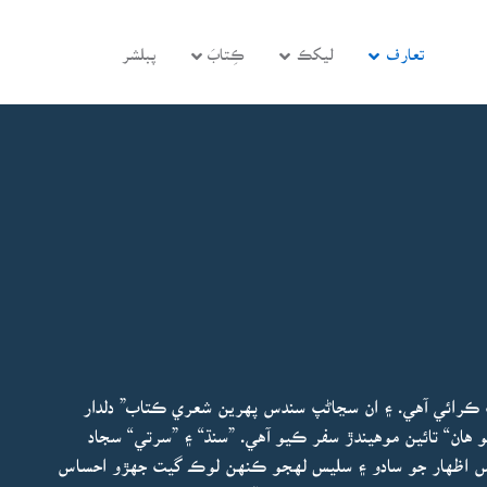
تعارف
ليکڪ
ڪِتابَ
پبلشر
پ ڪرائي آهي. ۽ ان سڃاڻپ سندس پهرين شعري ڪتاب” دلدار
 هان“ تائين موهيندڙ سفر ڪيو آهي. ”سنڌ“ ۽ ”سرتي“ سجاد
ندس اظهار جو سادو ۽ سليس لهجو ڪنهن لوڪ گيت جهڙو احساس