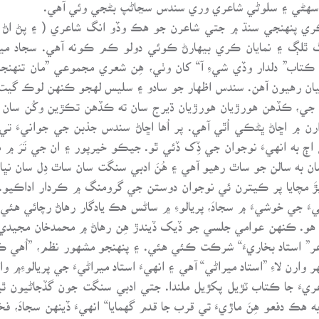
جي سهڻي ۽ سلوڻي شاعري وري سندس سڃاڻپ بڻجي وئي آهي.
ي پنهنجي سنڌ ۾ جتي شاعرن جو هڪ وڏو انگ شاعري ( ۽ پڻ اڻ
ٿلڳ ۽ نمايان ڪري بيهارڻ ڪوئي دولو ڪم ڪونه آهي. سجاد ميرا
اب” دلدار وڏي شيءِ آ“ کان وٺي، هِن شعري مجموعي ”مان تنهنجو 
يان رهيون آهن. سندس اظهار جو سادو ۽ سليس لهجو ڪنهن لوڪ گيت
ي، ڪڏهن هورڙيان هورڙيان ڌيرج سان ته ڪڏهن تڪڙين وکُن سان به
 ۾ اڇاڻ ڀڻڪي اُٿي آهي. پر اُها اڇاڻ سندس جذبن جي جوانيءَ ت
 به انهيءَ نوجوان جي ڏِک ڏئي ٿو. جيڪو خيرپور ۽ ان جي تَرَ ۾ م
 به سالن جو ساٿ رهيو آهي ۽ هُنَ ادبي سنگت سان ساٿ دِل سان نڀا
ڙَ مچايا پر ڪيترن ئي نوجوان دوستن جي گرومنگ ۾ ڪردار اداڪيو
 جي خوشيءَ ۾ سجادَ، پريالوءِ ۾ ساڻس هڪ يادگار رهاڻ رچائي ه
هو. ڪنهن عوامي جلسي جو ڏيک ڏيندڙ هِن رهاڻ ۾ محمدخان مجيدي ۽ 
 استاد بخاريءَ“ شرڪت ڪئي هئي. ۽ پنهنجو مشهور نظم، ”اُهي ڪي
وارن لاءِ ”استاد ميراڻي“ آهي ۽ انهيءَ استاد ميراڻيءَ جي پريالوءِ۾ و
ءَ جا ڪتاب ٽڙيل پکڙيل ملندا. جتي ادبي سنگت جون گڏجاڻيون ٿين
ڪ دفعو هِنَ ماڙيءَ تي قرب جا قدم گهمايا“ انهيءَ ڏينهن سجادَ، فخر