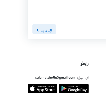
اڳيون پنو
رابطو
اي-ميل:
salamatsindh@gmail.com