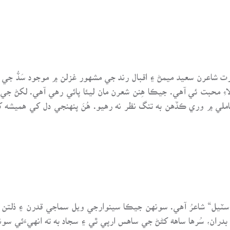
شاعرن سعيد ميمڻ ۽ اقبال رند جي مشهور غزلن ۾ موجود سَڏُ جي ورا
ِ محبت ئي آهي. جيڪا هِنن شعرن مان ليئا پائي رهي آهي. لکڻ جي ش
 معاملي ۾ وري ڪڏهن به تنگ نظر نه رهيو. هُنَ پنهنجي دل کي هميش
 سٽيل“ شاعرُ آهي. سونهن جيڪا سينوارجي ويل سماجي قدرن ۽ ذلتن 
ان، سُرها ساههَ کڻڻ جي ساهس ارپي ٿي ۽ سجاد به ته انهيءَئي سون