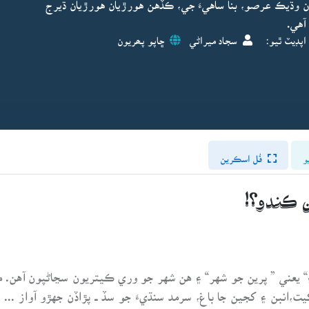
 وڌيڪ عرصو، بنا ساهيءَ جي، ڪڏهن هورڙيان هورڙيان ڌيرج
آهي.
اپڊيٽ ٿيو:
سجاد ميراڻي
ڇاپو پھريون
و
فُل اسڪرين
ن ڪندو؟!
ءِ“ يعني ” پرين جو شهر“ ۽ هن شهر جو وري ڪيتريون سڃاڻپون آهن. 
يت،انبن ۽ کجين جا باغ، سرمد سنڌيءَ جو سڏ ــ پڙاڏن جهڙو آواز .