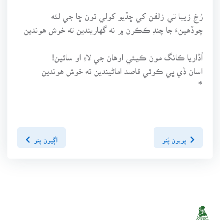
رُخِ زيبا تي زلفن کي ڇڏيو کولي تون ڇا جي لئه
چوڏهينءَ جا چنڊ ڪڪرن ۾ نه گهاريندين ته خوش هوندين
اُڏاريا ڪانگ مون ڪيئي اوهان جي لاءِ او سائين!
اسان ڏي ڀي ڪوئي قاصد اماڻيندين ته خوش هوندين
*
پويون پَنو
اڳيون پنو