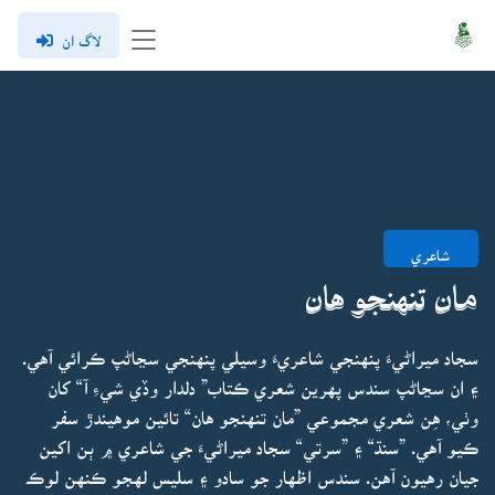
لاگ ان
شاعري
مان تنهنجو هان
سجاد ميراڻيءَ پنهنجي شاعريءَ وسيلي پنهنجي سڃاڻپ ڪرائي آهي.
۽ ان سڃاڻپ سندس پهرين شعري ڪتاب” دلدار وڏي شيءِ آ“ کان
وٺي، هِن شعري مجموعي ”مان تنهنجو هان“ تائين موهيندڙ سفر
ڪيو آهي. ”سنڌ“ ۽ ”سرتي“ سجاد ميراڻيءَ جي شاعري ۾ ٻن اکين
جيان رهيون آهن. سندس اظهار جو سادو ۽ سليس لهجو ڪنهن لوڪ