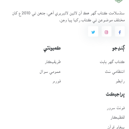
سنڌسلامت ڪتاب گهر ھڪ آن لائين لائبريري آھي، جنھن تي 2010ع کان
مختلف موضوعن تي ڪتاب رکيا پيا وڃن.
ڳنڍجو
ڪميونٽي
ڪتاب گهر بابت
طريقيڪار
انتظامي سَٿ
عمومي سوال
رابطو
فورم
پراجيڪٽ
فونٽ سرور
لفظيڪار
پيغامِ قرآن