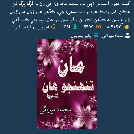
گيت جهڙو احساس آڇي ٿو. سجاد شاعريءَ جي رڻ ۾ لڳ ڀڳ ٽن
هاڪن کان وڌيڪ عرصو، بنا ساهيءَ جي، ڪڏهن هورڙيان هورڙيان
ڌيرج سان ته ڪڏهن تڪڙين وکُن سان بهرحال، پنڌ پئي ڪيو آهي.
4.5/5.0
5509
1051
آخري ڀيرو اپڊيٽ ٿيو:
سجاد ميراڻي
ڇاپو پھريون