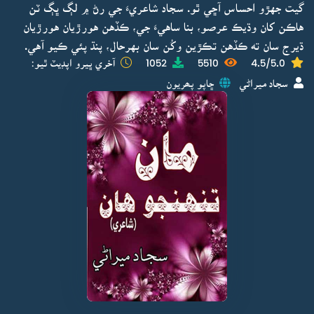
گيت جهڙو احساس آڇي ٿو. سجاد شاعريءَ جي رڻ ۾ لڳ ڀڳ ٽن
هاڪن کان وڌيڪ عرصو، بنا ساهيءَ جي، ڪڏهن هورڙيان هورڙيان
ڌيرج سان ته ڪڏهن تڪڙين وکُن سان بهرحال، پنڌ پئي ڪيو آهي.
4.5/5.0
5510
1052
آخري ڀيرو اپڊيٽ ٿيو:
سجاد ميراڻي
ڇاپو پھريون