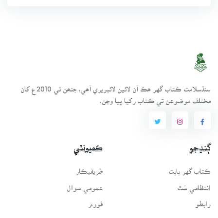
سنڌسلامت ڪتاب گهر ھڪ آن لائين لائبريري آھي، جنھن تي 2010ع کان
مختلف موضوعن تي ڪتاب رکيا پيا وڃن.
ڳنڍجو
ڪميونٽي
ڪتاب گهر بابت
طريقيڪار
انتظامي سَٿ
عمومي سوال
رابطو
فورم