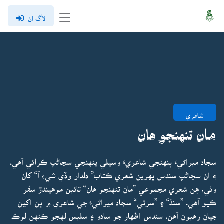
لاگ ان
شاعري
مان تنهنجو هان
سجاد ميراڻيءَ پنهنجي شاعريءَ وسيلي پنهنجي سڃاڻپ ڪرائي آهي.
۽ ان سڃاڻپ سندس پهرين شعري ڪتاب” دلدار وڏي شيءِ آ“ کان
وٺي، هِن شعري مجموعي ”مان تنهنجو هان“ تائين موهيندڙ سفر
ڪيو آهي. ”سنڌ“ ۽ ”سرتي“ سجاد ميراڻيءَ جي شاعري ۾ ٻن اکين
جيان رهيون آهن. سندس اظهار جو سادو ۽ سليس لهجو ڪنهن لوڪ