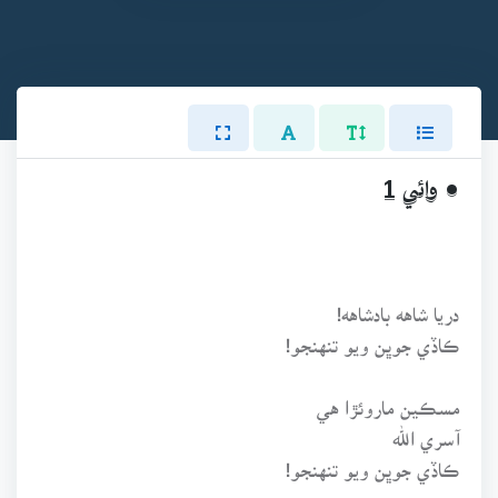
• وائي 1
دريا شاهه بادشاهه!
ڪاڏي جوڀن ويو تنهنجو!
مسڪين ماروئڙا هي
آسري الله
ڪاڏي جوڀن ويو تنهنجو!