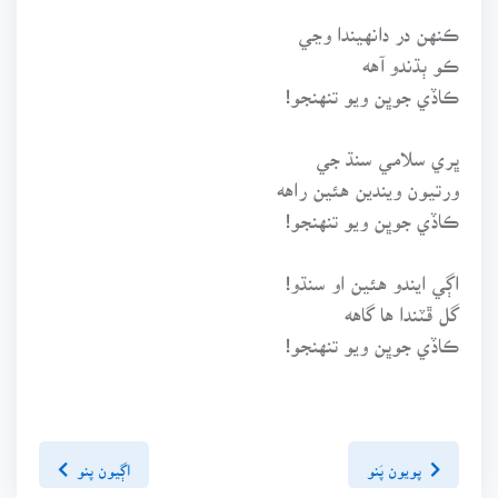
ڪنهن در دانهيندا وڃي
ڪو ٻڌندو آهه
ڪاڏي جوڀن ويو تنهنجو!
ڀري سلامي سنڌ جي
ورتيون ويندين هئين راهه
ڪاڏي جوڀن ويو تنهنجو!
اڳي ايندو هئين او سنڌو!
گل ڦٽندا ها گاهه
ڪاڏي جوڀن ويو تنهنجو!
پويون پَنو
اڳيون پنو