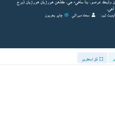
 وڌيڪ عرصو، بنا ساهيءَ جي، ڪڏهن هورڙيان هورڙيان ڌيرج
آهي.
پڊيٽ ٿيو:
سجاد ميراڻي
ڇاپو پھريون
و
فُل اسڪرين