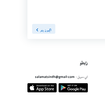
اڳيون پنو
رابطو
اي-ميل:
salamatsindh@gmail.com