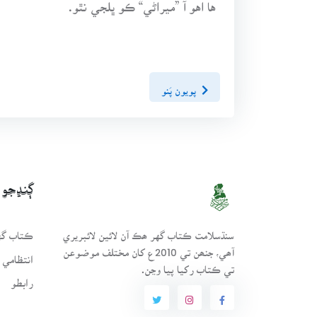
ها اهو آ ”ميراڻي“ ڪو ڀلجي نٿو.
پويون پَنو
ڳنڍجو
سنڌسلامت ڪتاب گهر ھڪ آن لائين لائبريري
ڪتاب گهر
آھي، جنھن تي 2010ع کان مختلف موضوعن
انتظامي 
تي ڪتاب رکيا پيا وڃن.
رابطو