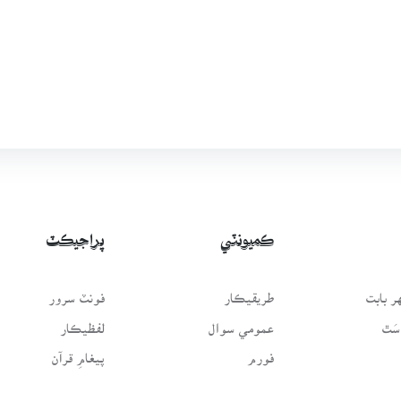
ڪميونٽي
پراجيڪٽ
 بابت
طريقيڪار
فونٽ سرور
سَٿ
عمومي سوال
لفظيڪار
فورم
پيغامِ قرآن