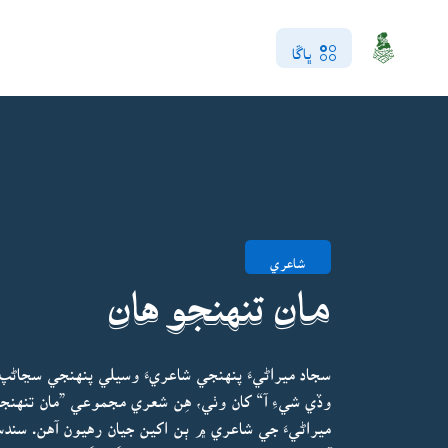
ڀاڱا
شاعري
مان تنهنجو هان
سجاد ميراڻيءَ پنهنجي شاعريءَ وسيلي پنهنجي سڃاڻ
وڏي شيءِ آ“ کان وٺي، هِن شعري مجموعي ”مان تنهنجو
ميراڻيءَ جي شاعري ۾ ٻن اکين جيان رهيون آهن. س