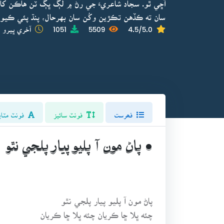
آڇي ٿو. سجاد شاعريءَ جي رڻ ۾ لڳ ڀڳ ٽن هاڪن کان
سان ته ڪڏهن تڪڙين وکُن سان بهرحال، پنڌ پئي ڪيو 
4.5/5.0
5509
1051
آخري ڀيرو ا
فھرست
فونٽ سائيز
فونٽ مٽاي
• پاڻ مون آ پليو پيار پلجي نٿو
پاڻ مون آ پليو پيار پلجي نٿو
چئه ڀلا ڇا ڪريان چئه ڀلا ڇا ڪريان