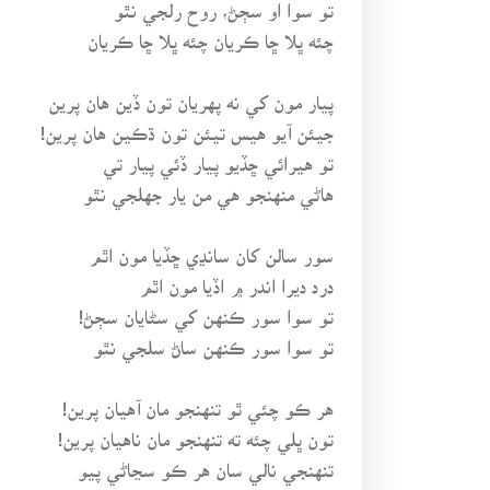
تو سوا او سڄڻ، روح رلجي نٿو
چئه ڀلا ڇا ڪريان چئه ڀلا ڇا ڪريان
پيار مون کي نه پهريان تون ڏين هان پرين
جيئن آيو هيس تيئن تون ڌڪين هان پرين!
تو هيرائي ڇڏيو پيار ڏئي پيار تي
هاڻي منهنجو هي من يار جهلجي نٿو
سور سالن کان سانڍي ڇڏيا مون اٿم
درد ديرا اندر ۾ اڏيا مون اٿم
تو سوا سور ڪنهن کي سڻايان سڄڻ!
تو سوا سور ڪنهن ساڻ سلجي نٿو
هر ڪو چئي ٿو تنهنجو مان آهيان پرين!
تون ڀلي چئه ته تنهنجو مان ناهيان پرين!
تنهنجي نالي سان هر ڪو سڃاڻي پيو