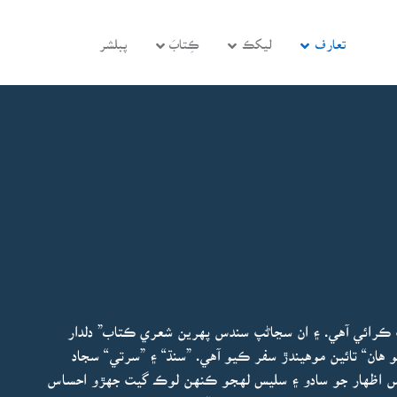
تعارف
ليکڪ
ڪِتابَ
پبلشر
پ ڪرائي آهي. ۽ ان سڃاڻپ سندس پهرين شعري ڪتاب” دلدار
 هان“ تائين موهيندڙ سفر ڪيو آهي. ”سنڌ“ ۽ ”سرتي“ سجاد
ندس اظهار جو سادو ۽ سليس لهجو ڪنهن لوڪ گيت جهڙو احساس