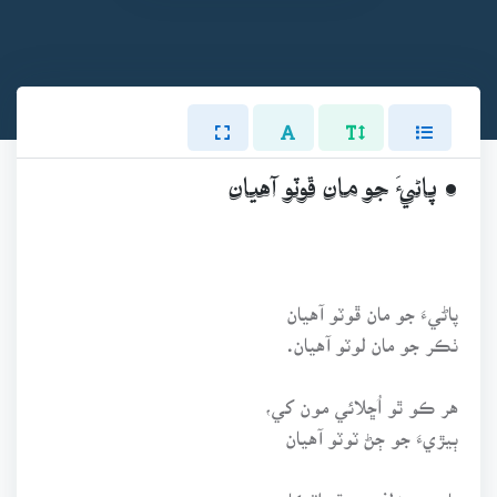
• پاڻيءَ جو مان ڦوٽو آهيان
پاڻيءَ جو مان ڦوٽو آهيان
ٺڪر جو مان لوٽو آهيان.
هر ڪو ٿو اُڇلائي مون کي،
ٻيڙيءَ جو ڄڻ ٽوٽو آهيان
يار جي زلفن ۾ ٿو اٽڪان،