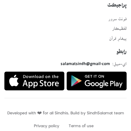
پراجيڪٽ
فونٽ سرور
لفظيڪار
پيغامِ قرآن
رابطو
اي-ميل:
salamatsindh@gmail.com
Developed with ❤️ for all Sindhis. Build by
SindhSalamat
team
Privacy policy
Terms of use