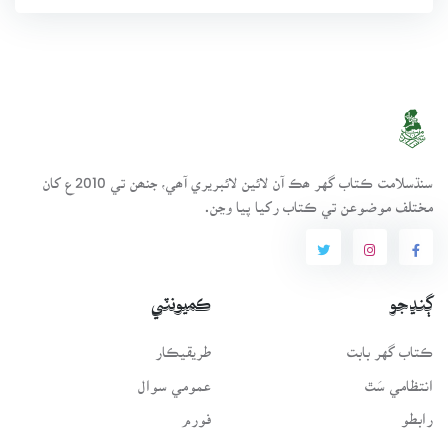
سنڌسلامت ڪتاب گهر ھڪ آن لائين لائبريري آھي، جنھن تي 2010ع کان
مختلف موضوعن تي ڪتاب رکيا پيا وڃن.
ڳنڍجو
ڪميونٽي
ڪتاب گهر بابت
طريقيڪار
انتظامي سَٿ
عمومي سوال
رابطو
فورم