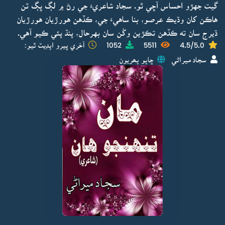
گيت جهڙو احساس آڇي ٿو. سجاد شاعريءَ جي رڻ ۾ لڳ ڀڳ ٽن
هاڪن کان وڌيڪ عرصو، بنا ساهيءَ جي، ڪڏهن هورڙيان هورڙيان
ڌيرج سان ته ڪڏهن تڪڙين وکُن سان بهرحال، پنڌ پئي ڪيو آهي.
4.5/5.0
5511
1052
آخري ڀيرو اپڊيٽ ٿيو:
سجاد ميراڻي
ڇاپو پھريون