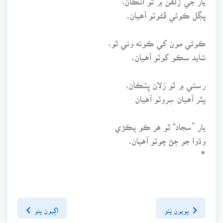
ڀڳل ڪوئي ڦڻوٽو آهيان.
ڪوئي مون کي ڪونه وٺي ٿو،
شايد سڪو کوٽو آهيان.
رستي ۾ ٿو رُلان ڀِٽڪان،
پٿر آهيان سِروٽو آهيان
يار ”سجاد“ ٿو هر ڪو پڪڙي
وڌوا جو ڄڻ چوٽو آهيان.
*
پويون پَنو
اڳيون پنو