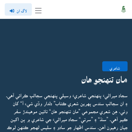
لاگ ان
شاعري
مان تنهنجو هان
سجاد ميراڻيءَ پنهنجي شاعريءَ وسيلي پنهنجي سڃاڻپ ڪرائي آهي.
۽ ان سڃاڻپ سندس پهرين شعري ڪتاب” دلدار وڏي شيءِ آ“ کان
وٺي، هِن شعري مجموعي ”مان تنهنجو هان“ تائين موهيندڙ سفر
ڪيو آهي. ”سنڌ“ ۽ ”سرتي“ سجاد ميراڻيءَ جي شاعري ۾ ٻن اکين
جيان رهيون آهن. سندس اظهار جو سادو ۽ سليس لهجو ڪنهن لوڪ