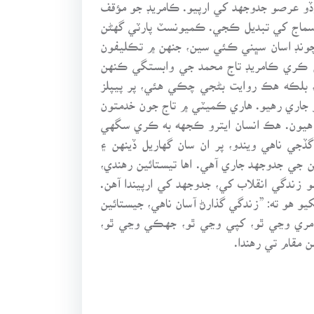
ڏو عرصو جدوجهد کي ارپيو. ڪامريڊ جو مؤقف
ئا. اڄ 86 هين سالگرهه هيءَ نويد ڏئي ٿي ته سماج کي تبديل ڪجي. ڪميونسٽ پارٽي گهڻن
 چونڊ اسان سڀني ڪئي سين، جنهن ۾ تڪليفون
نهن ڪري ڪامريڊ تاج محمد جي وابستگي ڪنهن
، بلڪه هڪ روايت بڻجي چڪي هئي، پر پيپلز
و جاري رهيو. هاري ڪميٽي ۾ تاج جون خدمتون
ون هيون. هڪ انسان ايترو ڪجهه به ڪري سگهي
ڏجي ناهي ويندو، پر ان سان گهاريل ڏينهن ۽
 جي جدوجهد جاري آهي. اها تيستائين رهندي،
هو زندگي انقلاب کي، جدوجهد کي ارپيندا آهن.
يو هو ته: ”زندگي گذارڻ آسان ناهي، جيستائين
 مري وڃي ٿو، کپي وڃي ٿو، جهڪي وڃي ٿو،
 مقام تي رهندا.