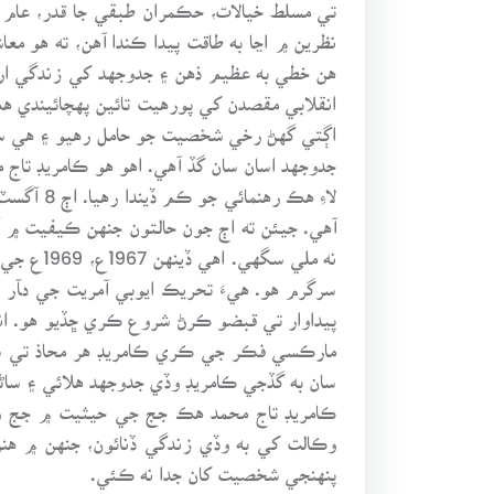
تي مسلط خيالات، حڪمران طبقي جا قدر، عام رو
نظرين ۾ اڃا به طاقت پيدا ڪندا آهن، ته هو 
هن خطي به عظيم ذهن ۽ جدوجهد کي زندگي ارپي
اڳتي گهڻ رخي شخصيت جو حامل رهيو ۽ هي سڀ 
جدوجهد اسان سان گڏ آهي. اهو هو ڪامريڊ تاج
لاءِ هڪ 
آهي. جيئن ته اڄ جون حالتون جنهن ڪيفيت ۾ آ
نه ملي 
سرگرم هو. هيءَ تحريڪ ايوبي آمريت جي دﺂر
مارڪسي فڪر جي ڪري ڪامريڊ هر محاذ تي سر
سان به گڏجي ڪامريڊ وڏي جدوجهد هلائي ۽ ساڻس
ڪامريڊ تاج محمد هڪ جج جي حيثيت ۾ جج وارو
وڪالت کي به وڏي زندگي ڏنائون، جنهن ۾ ه
پنهنجي شخصيت کان جدا نه ڪئي.