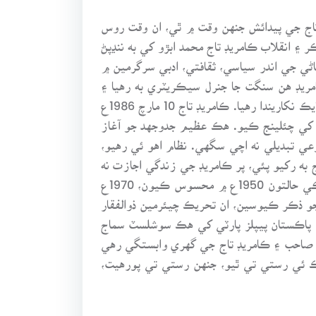
ڊ تاج جي پيدائش جنهن وقت ۾ ٿي، ان وقت روس
۽ انقلاب ڪامريڊ تاج محمد ابڙو کي به ننڍپڻ
ڻي جي اندر سياسي، ثقافتي، ادبي سرگرمين ۾
ڪامريڊ هن سنگت جا جنرل سيڪريٽري به رهيا ۽
ادب ۾ تعلق کي اجاگر ڪندا رهيا. شاعري، نثر، نظم ۾ به پورهيت طبقي جي حالتِ زار جي ترجماني ڪندي ان کي وڌيڪ نکاريندا رهيا. ڪامريڊ تاج 10 مارچ 1986ع
ريت کي چئلينج ڪيو. هڪ عظيم جدوجهد جو آغاز
وعي تبديلي نه اچي سگهي. نظام اهو ئي رهيو،
 به رکيو پئي، پر ڪامريڊ جي زندگي اجازت نه
ڏني، نه ته هيءَ کوٽ به ڪنهن نتيجي تي پهچي ها. ڪامريڊ تاج جو مقصد رائيگان ناهي ويو، ڇو ته ڪامريڊ تاج جيڪي حالتون 1950ع ۾ محسوس ڪيون، 1970ع
ريڪ جو ذڪر ڪيوسين، ان تحريڪ چيئرمين ذوالفقار
19ع کان 1969ع جي تحريڪ جا ڏينهن هئا، جنهن پاڪستان پيپلز پارٽي کي هڪ سوشلسٽ سماج
 صاحب ۽ ڪامريڊ تاج جي گهري وابستگي رهي
ڪ ئي رستي تي ٿيو، جنهن رستي تي پورهيت،