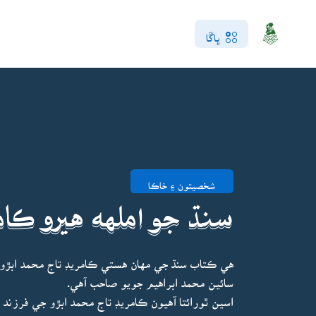
ڀاڱا
شخصيتون ۽ خاڪا
سنڌ جو املهه هيرو ڪام
هي ڪتاب سنڌ جي مهان هستي ڪامريڊ تاج محمد ابڙو
سائين محمد ابراهيم جويو صاحب آهي.
اسين ٿورائتا آهيون ڪامريڊ تاج محمد ابڙو جي فرزن