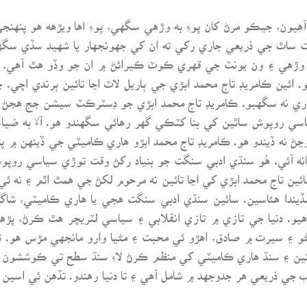
آهيون، جيڪو مرڻ کان پوءِ به وڙهي سگهي، پوءِ اها ويڙهه هو پنهن
ت ساٿ جي ذريعي جاري رکي ته ان کي جهونجهار يا شهيد سڏي سگه
ءِ وڙهي ۽ ون يونٽ جي قهري ڪوٽ ڪيرائڻ ۾ ان جو وڏو هٿ آهي. ا
 ائين ڪامريڊ تاج محمد ابڙي جي ٻاريل لاٽ اڃا تائين ٻرندي اچي. 
وساري نه سگهبو. ڪامريڊ تاج محمد ابڙي جو ڊسٽرڪٽ سيشن جج هجڻ
سياسي روپوش ساٿين کي بنا کٽڪي گهر رهائي سگهندو هو. آءٌ به ض
ڃڻ نه ڏيندو هو. ڪامريڊ تاج محمد ابڙو هاري ڪاميٽي جي ڏينهن ۾ 
آئي. هُو سنڌي ادبي سنگت جو بنياد رکڻ وقت توڙي سياسي روپوش
ائين تاج محمد ابڙي کي اڃا تائين نه مرحوم لکڻ جي همٿ اٿم ۽ نه 
سڏيندا هئاسين. سائين سنڌي ادبي سنگت هجي يا هاري ڪاميٽي، شا
رهيو. دنيا جي تازي ۾ تازي انقلابي ۽ سياسي لٽريچر هٿ ڪرڻ، پ
 ۽ سيرت ۾ صادق، اهڙو ئي محبت ۽ مڻيا وارو مانجهي مڙس هو. تم
ئين ۽ سنڌ هاري ڪاميٽي کي منظم ڪرڻ لاءِ سنڌ سطح تي ڪوششون ب
ب جي ذريعي هر جدوجهد ۾ شامل آهي ۽ تا دنيا رهندو. تڏهن ئي اس