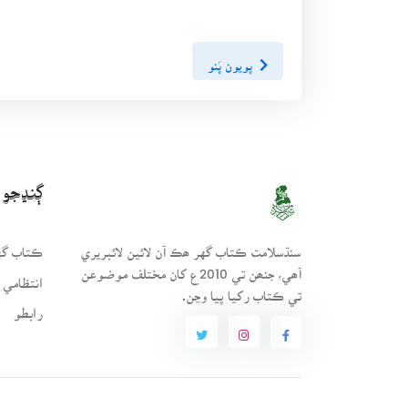
پويون پَنو
ڳنڍجو
سنڌسلامت ڪتاب گهر ھڪ آن لائين لائبريري
ڪتاب گهر
آھي، جنھن تي 2010ع کان مختلف موضوعن
انتظامي 
تي ڪتاب رکيا پيا وڃن.
رابطو