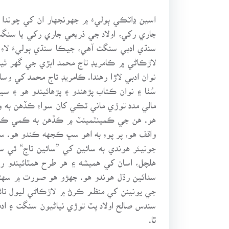
اسين ڍاٽڪي ٻوليءَ ۾ جهونجهار ان کي چوندا 
جاري رکي، اولاد جي ذريعي جاري رکي يا سنگ
سنڌي ادبي سنگت آهي، جيڪا سنڌي ٻوليءَ لا
لاڙڪاڻي ۾ ڪامريڊ تاج محمد ابڙي جي گهر ٿيو.
نوان ادبي لاڙا رهندا. ڪامريڊ تاج محمد کي 
سُٺا ۽ نوان ڪتاب پڙهندو ۽ پڙهائيندو هو ۽ 
مالي مدد توڙي ماني ٽڪي کان سواءِ ڪڏهن به و
هو. هن جي ڪمينٽمينٽ ۾ ڪڏهن به ڪمي ڪانه 
واقف هو، پر پوءِ به اهو سڀ ڪجهه ڪندو هو. س
جونيئر هوندي به سائين کي ”سائين تاج“ ئي 
هلچل، اسان کي هميشه ۽ هر طرح همٿائيندو 
سدائين رڌل هوندو هو. جهڙو هو صورت ۾ سهڻو
جي يونينن کي منظم ڪرڻ ۾ لاڙڪاڻي ليول تا
سندس صالح اولاد پٽ توڙي نياڻيون سنگت ۽ اد
ٿا.