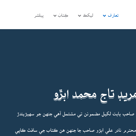
تعارف
ليکڪ
ڪِتابَ
پبلشر
ريڊ تاج محمد ابڙو
 صاحب بابت لکيل مضمونن تي مشتمل آهي جنهن جو سهيڙيندڙ
د محترم نادر علي ابڙو صاحب جا جنهن هن ڪتاب جي سافٽ ڪاپي