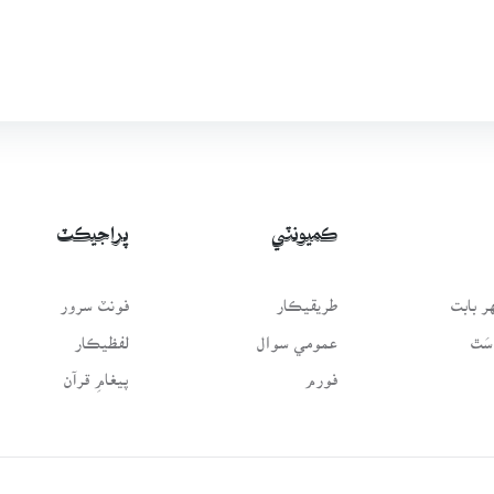
ڪميونٽي
پراجيڪٽ
 بابت
طريقيڪار
فونٽ سرور
سَٿ
عمومي سوال
لفظيڪار
فورم
پيغامِ قرآن