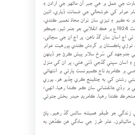
غاوت جي عمل ۾ هي جبر اُن ماڻهو جي ارادن ۽
عام عوام کي خوشحالي جي ضمانت ڏياري. ائين
 نه ڪيو ۽ تيزي سان نوان محاذ تعمير ڪندي،
انقلابي مقصدن کي پورهيت تائين پهچائيندي هڪ سوشلسٽ تبديلي لاءِ هن طبقي کي متحرڪ ڪندا رهيا. ائين 8 آگسٽ 1924ع ۾ هڪ انقلابي جو جنم ٿيو، جيڪو
اڄ اسان سان گڏ ناهن، پر اڄ ان جي سچائي،
سنڌ توڙي پاڪستان ۾ گردش ڪندي پورهيت عوام
هجي ڪامريڊ تاج جي جدوجهد کي سُرخ سلام پيش ڪرڻ جو ڏينهن
 ۽ اسان سڀني گڏجي ڏٺي هئي، پر ان کي منزل
لٿل هو. ان عرصي ۾ ڪامريڊ تاج ڪميونسٽ پارٽي ۾ انتهائي
تي رشتن کي به چئلينج ڪري ڇڏيو هو. پوري
ن 1960ع تائين ڪامريڊ تاج ڪميونسٽ پارٽي ۾ وڏي جانفشاني سان ڪم ڪندا رهيا. انهيءَ
تحرڪ ڪندا رهيا. ڪامريڊ حيدر بخش جتوئي
ي زندگي جو طبقو هميشه ساڻس گڏ رهيو. پاڻ
ماڻيائون. عام طرز جي سادگي هن ڪڏهن به