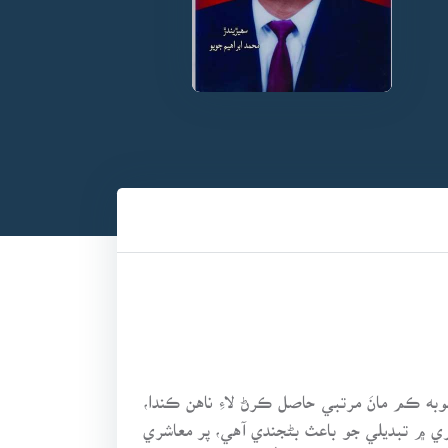
ه ڪم مانَ مرتبي حاصل ڪرڻ لاءِ ناهن ڪندا،
ي ۾ تبديلي جو باعث بڻجندي آهي، پر معاشري