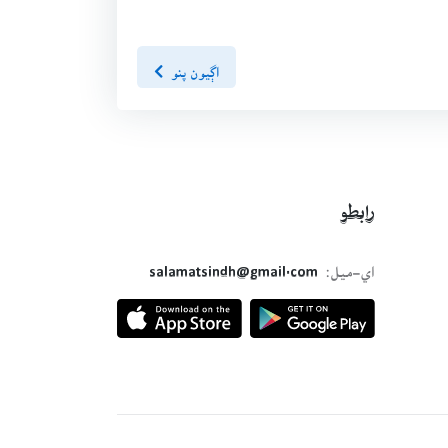
اڳيون پنو
رابطو
اي-ميل:
salamatsindh@gmail.com