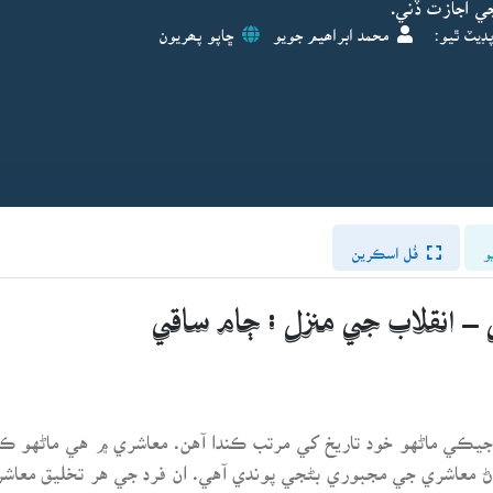
ي اجازت ڏني.
ڊيٽ ٿيو:
محمد ابراھيم جويو
ڇاپو پھريون
و
فُل اسڪرين
 – انقلاب جي منزل : ڄام ساقي
يڪي ماڻهو خود تاريخ کي مرتب ڪندا آهن. معاشري ۾ هي ماڻهو ڪوب
 معاشري جي مجبوري بڻجي پوندي آهي. ان فرد جي هر تخليق معاشر