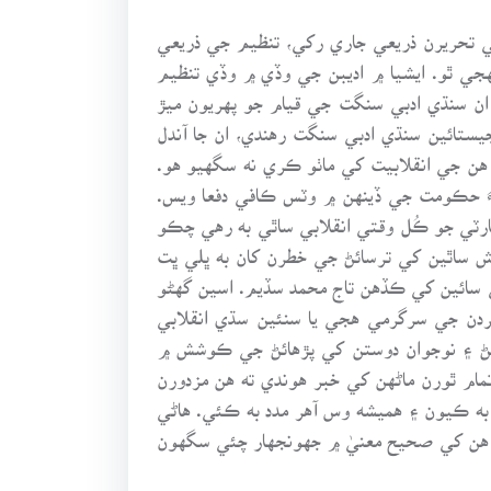
جي تحريرن ذريعي جاري رکي، تنظيم جي ذريعي
جي ٿو. ايشيا ۾ اديبن جي وڏي ۾ وڏي تنظيم
ن سنڌي ادبي سنگت جي قيام جو پهريون ميڙ
جيستائين سنڌي ادبي سنگت رهندي، ان جا آندل
 هن جي انقلابيت کي ماٺو ڪري نه سگهيو هو.
ياءَ حڪومت جي ڏينهن ۾ وٽس ڪافي دفعا ويس.
پارٽي جو ڪُل وقتي انقلابي ساٿي به رهي چڪو
 ساٿين کي ترسائڻ جي خطرن کان به ڀلي ڀت
ئي سائين کي ڪڏهن تاج محمد سڏيم. اسين گهڻو
گردن جي سرگرمي هجي يا سنئين سڌي انقلابي
ڙهڻ ۽ نوجوان دوستن کي پڙهائڻ جي ڪوشش ۾
ام ٿورن ماڻهن کي خبر هوندي ته هن مزدورن
ه ڪيون ۽ هميشه وس آهر مدد به ڪئي. هاڻي
ين هن کي صحيح معنيٰ ۾ جهونجهار چئي سگهون