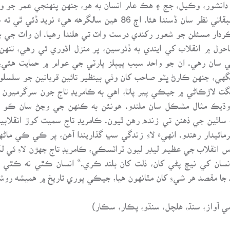
دانشور، وڪيل، جج ۽ هڪ عام انسان به هو، جنهن پنهنجي عمر جو و
طبقاتي هو. هر مسئلي جو حل به ڪامريڊ تاج طبقاتي نظر سان ڏسندا ه
ردار مسئلن جو شعور رکندي درست واٽ تي هلندا رهيا. ان واٽ جي
ماحول ۾ انقلاب کي ايندي به ڏٺوسين، پر منزل اڌوري ئي رهي، ت
ٽي سان رهي. ان جو واحد سبب پيپلز پارٽي جي عوام ۾ حمايت هئي
سگهي، جنهن ڪارڻ ڀٽو صاحب کان وٺي بينظير تائين قربانين جو سلسل
ي سنگت لاڙڪاڻي ۾ جيڪي پير پاتا، اهي به ڪامريڊ تاج جون سرگرمي
 کان وڌيڪ مثال مشڪل سان ملندو. هونئن به ڪنهن جي وڃڻ سان ڪو گ
 ساٿين جي ذهنن تي زنده رهن ٿيون. ڪامريڊ تاج سميت کوڙ انقلابين
مائيدار رهندو. انهيءَ لاءِ زندگي سڀ گذاريندا آهن، پر ڪي ڪي ماڻ
س انقلاب جي عظيم ليڊر ليون ٽراٽسڪي، ڪامريڊ تاج جهڙن لاءِ ئي لک
ان کي نيچ پڻي کان، ذلت کان بلند ڪري.“ انسان ڪٿي نه ڪٿي
ا مقصد هر شيءِ کان مٿانهون هيا، جيڪي پوري تاريخ ۾ هميشه روشن
ي آواز، سنڌ، هلچل، سنڌو، پڪار، سڪار)