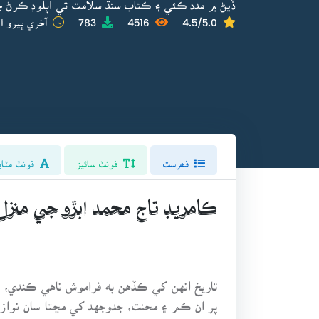
ڏيڻ ۾ مدد ڪئي ۽ ڪتاب سنڌ سلامت تي اپلوڊ ڪرڻ ج
4.5/5.0
4516
783
آخري ڀيرو اپ
فھرست
فونٽ سائيز
فونٽ مٽاي
ڪامريڊ تاج محمد ابڙو جي منزل
تاريخ انهن کي ڪڏهن به فراموش ناهي ڪندي، ج
پر ان ڪم ۽ محنت، جدوجهد کي مڃتا سان نوازڻ