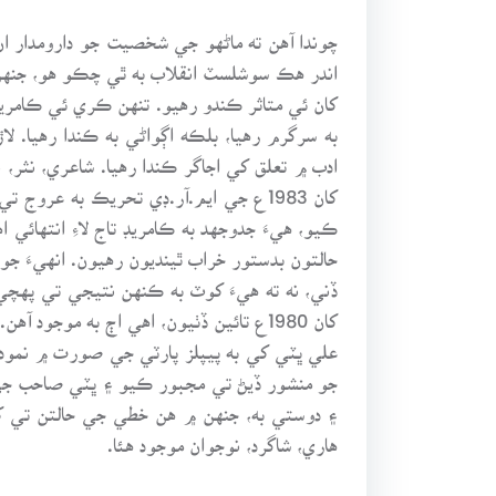
چوندا آهن ته ماڻهو جي شخصيت جو دارومدار ان
اندر هڪ سوشلسٽ انقلاب به ٿي چڪو هو، جنهن ج
کان ئي متاثر ڪندو رهيو. تنهن ڪري ئي ڪامري
به سرگرم رهيا، بلڪه اڳواڻي به ڪندا رهيا. ل
کان 1983ع جي ايم.آر.ڊي تحريڪ به عر
ڪيو، هيءَ جدوجهد به ڪامريڊ تاج لاءِ انتهائ
حالتون بدستور خراب ٿينديون رهيون. انهيءَ ج
کان 1980ع تائين ڏٺيون، اهي اڄ به موج
جو منشور ڏيڻ تي مجبور ڪيو ۽ ڀٽي صاحب جي
۽ دوستي به، جنهن ۾ هن خطي جي حالتن تي ک
هاري، شاگرد، نوجوان موجود هئا.