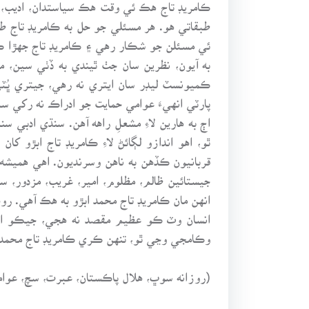
ڪامريڊ تاج هڪ ئي وقت هڪ سياستدان، اديب، 
ئي مسئلن جو شڪار رهي ۽ ڪامريڊ تاج جهڙا ڪ
به آيون، نظرين سان جٺ ٿيندي به ڏٺي سين، 
ڪميونسٽ ليڊر سان ايتري نه رهي، جيتري ڀُ
پارٽي انهيءَ عوامي حمايت جو ادراڪ نه رکي 
اڄ به هارين لاءِ مشعلِ راهه آهن. سنڌي ادب
ٿو، اهو اندازو لڳائڻ لاءِ ڪامريڊ تاج ابڙو
قربانيون ڪڏهن به ناهن وسرنديون. اهي هميشه
جيستائين ظالم، مظلوم، امير، غريب، مزدور، سر
انهن مان ڪامريڊ تاج محمد ابڙو به هڪ آهي. رو
انسان وٽ ڪو عظيم مقصد نه هجي، جيڪو انس
وڪامجي وڃي ٿو، تنهن ڪري ڪامريڊ تاج محمد ج
(روزانه سوڀ، هلال پاڪستان، عبرت، سچ، عوام