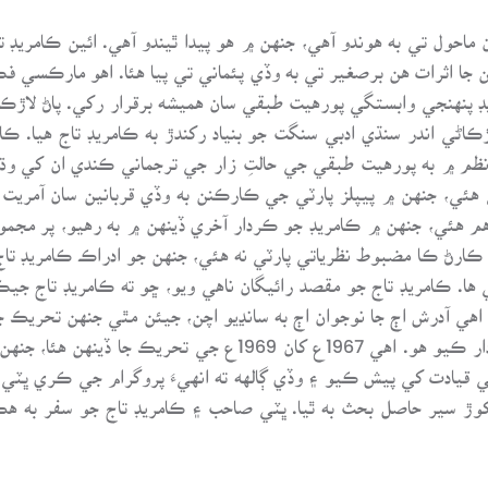
 ماحول تي به هوندو آهي، جنهن ۾ هو پيدا ٿيندو آهي. ائين ڪامري
ا اثرات هن برصغير تي به وڏي پئماني تي پيا هئا. اهو مارڪسي فڪر 
ڊ پنهنجي وابستگي پورهيت طبقي سان هميشه برقرار رکي. پاڻ لاڙڪا
اڙڪاڻي اندر سنڌي ادبي سنگت جو بنياد رکندڙ به ڪامريڊ تاج هيا. 
وج تي هئي، جنهن ۾ پيپلز پارٽي جي ڪارڪنن به وڏي قربانين سان آم
ي اهم هئي، جنهن ۾ ڪامريڊ جو ڪردار آخري ڏينهن ۾ به رهيو، پر مجم
و ڪارڻ ڪا مضبوط نظرياتي پارٽي نه هئي، جنهن جو ادراڪ ڪامريڊ تاج
ود آهن. اهي آدرش اڄ جا نوجوان اڄ به سانڍيو اچن، جيئن مٿي جنهن تح
علي ڀٽي کي به پيپلز پارٽي جي صورت ۾ نمودار ڪيو هو. اهي 67
 قيادت کي پيش ڪيو ۽ وڏي ڳالهه ته انهيءَ پروگرام جي ڪري ڀٽي
وڙ سير حاصل بحث به ٿيا. ڀٽي صاحب ۽ ڪامريڊ تاج جو سفر به ه