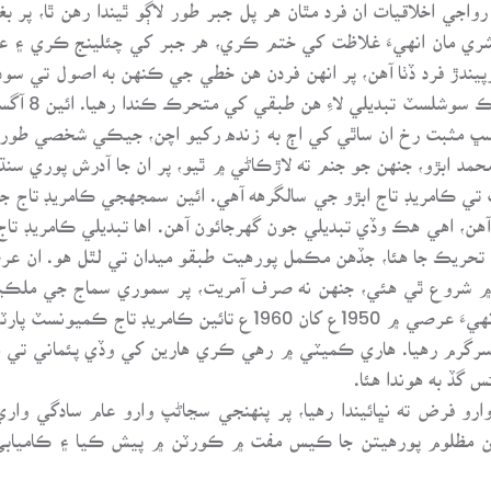
اجي اخلاقيات ان فرد مٿان هر پل جبر طور لاڳو ٿيندا رهن ٿا، پر ب
معاشري مان انهيءَ غلاظت کي ختم ڪري، هر جبر کي چئلينج ڪري ۽ 
ندڙ فرد ڏٺا آهن، پر انهن فردن هن خطي جي ڪنهن به اصول تي سودو
مثبت رخ ان ساٿي کي اڄ به زنده رکيو اچن، جيڪي شخصي طور تي 
 محمد ابڙو، جنهن جو جنم ته لاڙڪاڻي ۾ ٿيو، پر ان جا آدرش پوري 
رهنمائي جو ڪم ڏيندا رهيا. اڄ 8 آگسٽ تي ڪامريڊ تاج ابڙو جي سالگرهه آهي. ائين سمج
هن، اهي هڪ وڏي تبديلي جون گهرجائون آهن. اها تبديلي ڪامريڊ تاج
سگهي. اهي ڏينهن 1967ع، 1969ع جي تحريڪ جا هئا، جڏهن مڪمل پورهيت طبقو ميدان تي 
 ۾ شروع ٿي هئي، جنهن نه صرف آمريت، پر سموري سماج جي ملڪي
پيداوار تي قبضو ڪرڻ شروع ڪري ڇڏيو هو. انهيءَ عرصي ۾ 1950ع کا
گرم رهيا. هاري ڪميٽي ۾ رهي ڪري هارين کي وڏي پئماني تي م
 گڏ به هوندا هئا.
 فرض ته نڀائيندا رهيا، پر پنهنجي سڃاڻپ وارو عام سادگي وار
نن مظلوم پورهيتن جا ڪيس مفت ۾ ڪورٽن ۾ پيش ڪيا ۽ ڪاميابي 