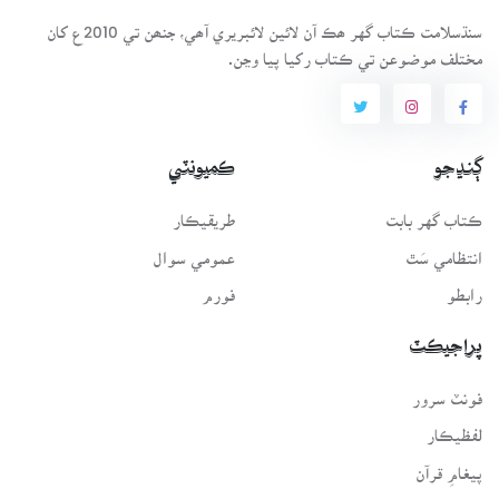
سنڌسلامت ڪتاب گهر ھڪ آن لائين لائبريري آھي، جنھن تي 2010ع کان
مختلف موضوعن تي ڪتاب رکيا پيا وڃن.
ڳنڍجو
ڪميونٽي
ڪتاب گهر بابت
طريقيڪار
انتظامي سَٿ
عمومي سوال
رابطو
فورم
پراجيڪٽ
فونٽ سرور
لفظيڪار
پيغامِ قرآن