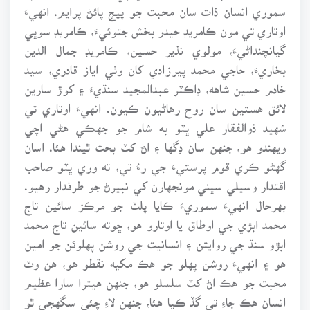
سموري انسان ذات سان محبت جو پيچ پائڻ پرايم. انهيءَ
اوتاري تي مون ڪامريڊ حيدر بخش جتوئيءَ، ڪامريڊ سوڀي
گيانچنداڻيءَ، مولوي نذير حسين، ڪامريڊ جمال الدين
بخاريءَ، حاجي محمد پيرزادي کان وٺي اياز قادري، سيد
خادم حسين شاهه، ڊاڪٽر عبدالمجيد سنڌيءَ ۽ کوڙ سارين
لائق هستين سان روح رهاڻيون ڪيون. انهيءَ اوتاري تي
شهيد ذوالفقار علي ڀٽو به شام جو جهڪي هڻي اچي
ويهندو هو، جنهن سان ڊگها ۽ اڻ کٽ بحث ٿيندا هئا. اسان
گهڻو ڪري قوم پرستيءَ جي رءُ تي، ته وري ڀٽو صاحب
اقتدار وسيلي سڀني مونجهارن کي نبيرڻ جو طرفدار رهيو.
بهرحال انهيءَ سموريءَ ڪايا پلٽ جو مرڪز سائين تاج
محمد ابڙي جي اوطاق يا اوتارو هو، ڇوته سائين تاج محمد
ابڙو سنڌ جي روايتن ۽ انسانيت جي روشن پهلوئن جو امين
هو ۽ انهيءَ روشن پهلو جو هڪ مکيه نقطو هو، هن وٽ
محبت جو هڪ اڻ کٽ سلسلو هو، جنهن هيترا سارا عظيم
انسان هڪ جاءِ تي گڏ ڪيا هئا، جنهن لاءِ چئي سگهجي ٿو