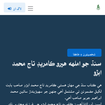
لاگ ان
شخصيتون ۽ خاڪا
سنڌ جو املهه هيرو ڪامريڊ تاج محمد
ابڙو
هي ڪتاب سنڌ جي مهان هستي ڪامريڊ تاج محمد ابڙو صاحب بابت
لکيل مضمونن تي مشتمل آهي جنهن جو سهيڙيندڙ سائين محمد
ابراهيم جويو صاحب آهي.
اسين ٿورائتا آهيون ڪامريڊ تاج محمد ابڙو جي فرزند محترم نادر