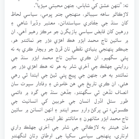
ته: ”تنهن عشق کي شاباس، جنهن محبتي ميڙيا“.
لاڙڪاڻو ساهه سيباڻو، منهنجي جنم ڀومي، سياسي لحاظ
کان سنڌ جي جفادري سياستدانن، معتبر وڏيرا شاهي ۽
ورهين کان قابض سياسي بازيگرن جو مرڪز رهيو آهي. ان
۾ سائين تاج محمد ابڙو هڪ اهڙي دؤر جو نمائندو هو،
جيڪو پنهنجي بنيادي نقطي تان ڦرڻ جو ويچار ڪري به نه
پئي سگهيو. ان ڪري سائين تاج محمد ابڙو سنڌ جي
روايتي جهلڪ جي آخري شام به هو ته هڪ اهڙي دؤر جو
نمائندو به هو، جنهن جي ڀيڄ ڀني ٿيڻ جي ابتدا ٿي رهي
هئي. ان ڪري تاريخ جي هن خاموش ۽ وفادار سپوت سان
انصاف تڏهن ٿي سگهندو، جڏهن سنڌ جي گود ۾ دائمي
طور ستل اڏول انسان جي خوبين کي انسانيت جي
ڪسوٽيءَ تي پرکڻ وارو سمو ايندو ۽ انهن انسانن ۾ سائين
تاج محمد ابڙو مٿانهون ۽ مانائتو نظر ايندو.
مان هينئر به لاڙڪاڻي جي شام جي آخري جهلڪ واري
اوتاري، پنهنجي سياسي سکيا جي اوطاق وٽان لنگهندو