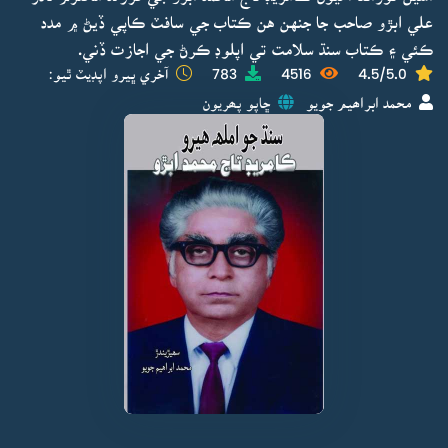
علي ابڙو صاحب جا جنهن هن ڪتاب جي سافٽ ڪاپي ڏيڻ ۾ مدد
ڪئي ۽ ڪتاب سنڌ سلامت تي اپلوڊ ڪرڻ جي اجازت ڏني.
4.5/5.0
4516
783
آخري ڀيرو اپڊيٽ ٿيو:
محمد ابراھيم جويو
ڇاپو پھريون