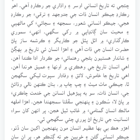
چئجي ته تاريخ انساني اوسر ۽ واڌاري جو رڪارڊ آهي. اهو
رڪارڊ جيڪو انسان ذات جي جدوجهد ۽ ترقيءَ جو رڪارڊ
هجي، جيڪو انساني شعور، سمجهه ۽ سچائيءَ کي ماڻهپي
۽ محبت سان ڳانڍاپي ۾ رکي سگهي. انهيءَ سموري
ڪارگذاريءَ ۾ اٿل پٿل جو ڪاريگر ۽ ڪرشمه ساز پاڻ
حضرت انسان جي ذات آهي ۽ اهڙا انسان ئي تاريخ ۾ ٻهڳڻ
۽ شاندار هستيون بڻجي رهنمائيءَ جو ڪردار ادا ڪندا آهن.
اهي انسان تاريخ جي وهڪري ۾ اونها ۽ عميق هوندا آهن.
اهي تاريخ جا خاموش، لائق ۽ وفادار سپوت ليکي سگهجن
ٿا، جيڪي ماٺ ميٺ ۽ چپ چاپ ۾، بنان ڪنهن نالي وڌائڻ
جي، انسان ذات، سو به پيڙهيل انسانن جي خدمت چاڪريءَ
۾ پاڻ لاءِ سُڪون ۽ پنهنجي سڦلتا سمجهندا هجن. اهڙا املهه
ماڻڪ انسان گمناميءَ ۾ غائب ٿيل هجن، پر انهن کان سواءِ
انسانيت جي تاريخ اڻ پوري چئي سگهجي ٿي.
اهڙو هڪ بي بها عظيم انسان مون پنهنجين اکين سان ڏٺو،
جيڪو انساني گڻن ۽ خوبين جو ته ڳٽڪو هو، پر ان سان