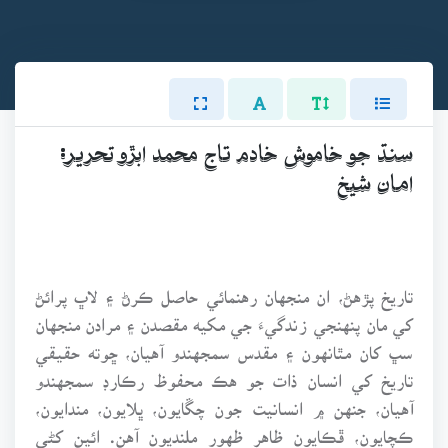
سنڌ جو خاموش خادم تاج محمد ابڙو تحرير:
امان شيخ
تاريخ پڙهڻ، ان منجهان رهنمائي حاصل ڪرڻ ۽ لاڀ پرائڻ
کي مان پنهنجي زندگيءَ جي مکيه مقصدن ۽ مرادن منجهان
سڀ کان مٿانهون ۽ مقدس سمجهندو آهيان، ڇوته حقيقي
تاريخ کي انسان ذات جو هڪ محفوظ رڪارڊ سمجهندو
آهيان، جنهن ۾ انسانيت جون چڱايون، ڀلايون، مندايون،
ڪچايون، ڦڪايون ظاهر ظهور ملنديون آهن. ائين کڻي