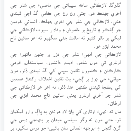
گڏوگڏ لاڙڪاڻي ساهه سيباڻي جي ماضيءَ جي شام جي
آخري جهلڪ هو، جتي وڻ وڻ جي ڪاٺي گڏ اچي ٿيندي
هئي. لاڙڪاڻي جي شام جي آخري جهلڪ، انساني خوبين
جو ڳٽڪو ۽ تاريخ ۾ خاموش ۽ وفادار سپوت لاڙڪاڻي جي
ليکي ۾ نالو کڻبو ته امالڪ چئي سگهبو ته اهو سائين تاج
محمد ابڙو هو.
لاڙڪاڻي جي انهيءَ شام جي دؤر ۾ جنهن ماڻهوءَ جي
اوتاري تي مون شاعر، اديب، دانشور، سياستدان، قومي
ڪارڪنن ۽ ڪامورن تائين سڀني کي گڏ ٿيندي ڏٺو، مون
حياتيءَ جي ڊوڙ ۾ ڳچيءَ پٽ تائين اختلاف رکندڙ هستين
کي يڪجا ٿيندي ڪنهن هنڌ ڏٺو، ته اهو هو لاڙڪاڻي جي
شام جو آخري اوتارو يعني سائين تاج محمد ابڙي جي
اوطاق.
مان ته انهيءَ اوتاري کي پاڻ لاءِ هونئن به ڀاڳ وارو ليکيان
ٿو، جتي مون نه رڳو سياسي ميدان ۾ پنهنجي ديس جي
گرن گنجن ۽ اٻوجهه انسانن سان ڀائپيءَ جو درس سکيو، پر