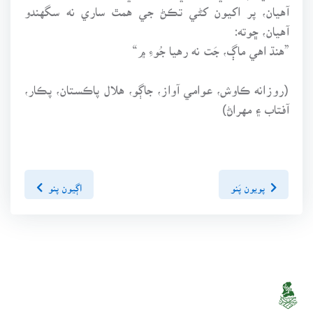
آهيان، پر اکيون کڻي تڪڻ جي همٿ ساري نه سگهندو
آهيان، ڇوته:
”هنڌ اهي ماڳ، جَت نه رهيا جُوءِ ۾“
(روزانه ڪاوش، عوامي آواز، جاڳو، هلال پاڪستان، پڪار،
آفتاب ۽ مهراڻ)
پويون پَنو
اڳيون پنو