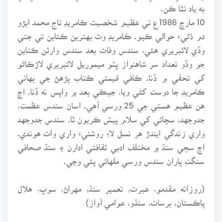
به ياد نٿا ڪن.
10 مارچ 1986ع تي عظيم شخصيت ڪامريڊ تاج محمد ابڙو
دم ڌڻيءَ حوالي ڪيو. ڪامريڊ وٽ بهترين ڪتابن تي جتي
وڏي لائبريري هئي، سندس وفات بعد سندس وارثن ڪتابن
جو وڏو تعداد سر شاهنواز ڀٽو ميموريل لائبريري لاڙڪاڻو
کي تحفي ۾ ڏنا. ڪافي قيمتي ڪتاب پڙهڻ جي بهاني
ڪامريڊ جا دوست کڻي ويا، جيڪي بعد ۾ واپس نه ڏنا. اڄ
هن عظيم هستي جي 25 ورسي آهي. اسان سندس عظمت،
جدوجهد، سچائي کي سلام پيش ڪريون ٿا. سندس جدوجهد
واري زندگي ايندڙ هر نسل لاءِ روشنيءَ واري واٽ هوندي.
اڄ سڄي سنڌ ۾ مختلف ادبي ثقافتي ادارن ۽ سنڌ صحافي
سنگت پاران سندس ورسي ملهائي پئي وڃي.
(روزانه مقدمو، عبرت، تعميرِ سنڌ، مهراڻ، سوڀ، هلال
پاڪستان، برسات، سنڌو، عوامي آواز)