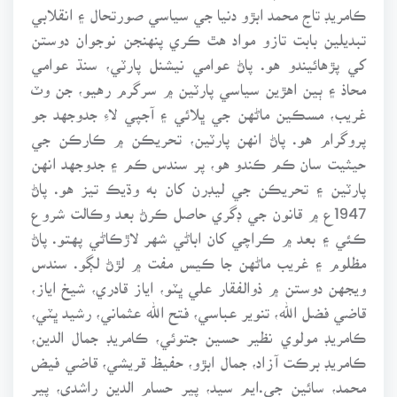
ڪامريڊ تاج محمد ابڙو دنيا جي سياسي صورتحال ۽ انقلابي
تبديلين بابت تازو مواد هٿ ڪري پنهنجن نوجوان دوستن
کي پڙهائيندو هو. پاڻ عوامي نيشنل پارٽي، سنڌ عوامي
محاذ ۽ ٻين اهڙين سياسي پارٽين ۾ سرگرم رهيو، جن وٽ
غريب، مسڪين ماڻهن جي ڀلائي ۽ آجپي لاءِ جدوجهد جو
پروگرام هو. پاڻ انهن پارٽين، تحريڪن ۾ ڪارڪن جي
حيثيت سان ڪم ڪندو هو، پر سندس ڪم ۽ جدوجهد انهن
پارٽين ۽ تحريڪن جي ليڊرن کان به وڌيڪ تيز هو. پاڻ
1947ع ۾ قانون جي ڊگري حاصل ڪرڻ بعد وڪالت شروع
ڪئي ۽ بعد ۾ ڪراچي کان اباڻي شهر لاڙڪاڻي پهتو. پاڻ
مظلوم ۽ غريب ماڻهن جا ڪيس مفت ۾ لڙڻ لڳو. سندس
ويجهن دوستن ۾ ذوالفقار علي ڀٽو، اياز قادري، شيخ اياز،
قاضي فضل الله، تنوير عباسي، فتح الله عثماني، رشيد ڀٽي،
ڪامريڊ مولوي نظير حسين جتوئي، ڪامريڊ جمال الدين،
ڪامريڊ برڪت آزاد، جمال ابڙو، حفيظ قريشي، قاضي فيض
محمد، سائين جي.ايم سيد، پير حسام الدين راشدي، پير