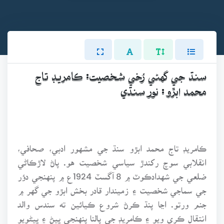
سنڌ جي گهڻي رُخي شخصيت: ڪامريڊ تاج
محمد ابڙو : نور سنڌي
ڪامريڊ تاج محمد ابڙو سنڌ جي مشهور ادبي، صحافي،
انقلابي سوچ رکندڙ سياسي شخصيت هو. پاڻ لاڙڪاڻي
ضلعي جي شهدادڪوٽ ۾ 8 آگسٽ 1924ع ۾ پنهنجي دؤر
جي سماجي شخصيت ۽ زميندار قادر بخش ابڙو جي گهر ۾
جنم ورتو. اڃا پنڌ ڪرڻ شروع ڪيائين ته سندس والد
انتقال ڪري ويو ۽ ڪامريڊ جي پالنا پنهنجي ڀيڻ ۽ ڀيڻويو