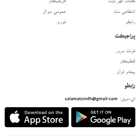
انتظامي سَٿ
عمومي سوال
رابطو
فورم
پراجيڪٽ
فونٽ سرور
لفظيڪار
پيغامِ قرآن
رابطو
اي-ميل:
salamatsindh@gmail.com