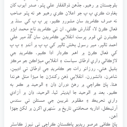
بلوچستان ۾ رهيو. جڏهن ذوالفقار علي ڀٽو، صدر ايوب کان
بغاوت ڪري پ پ جو اعلان ڪري رهيو هو ته ڀٽو صاحب
نه صرف ڪامريڊ سان مشورو ڪيو، پر پ پ کي سنڌ ۾
فعال ڪرڻ لاءِ گذارش ڪئي. ان تي ڪامريڊ تاج محمد ابڙو
ڪيترن ئي قوم پرست انقلابي ڪامريڊن سان گڏ مير علي
احمد ٽالپر، مير رسول بخش ٽالپر کي پ پ ۾ آندو ۽ پ پ
کي فعال ڪرڻ ۾ اهم ڪردار ادا ڪيو. ڪامريڊ جي
لاڙڪاڻي واري اوطاق سياست ۽ انقلابي ميڙاڪن جو مرڪز
بڻيل هئي. روزانو رات جو ڪامريڊ جي اوطاق تي اديبن،
شاعرن، دانشورن، انقلابي ذهن رکندڙن جا ميڙا متل هوندا
هئا. پاڻ ڪراچي ۾ رهڻ دوران ڊان ۽ الوحيد ۾ ڪم به
ڪيو. بعد ۾ الوحيد جا ايڊيٽر ٿيا. الوحيد، ڊان ۾ آزادي
واري تحريڪ ۽ مظلوم غريبن جي مسئلن تي سندس
آرٽيڪل، اداريه صحافتي تاريخ ۾ سُنهري اکرن ۾ لکڻ جهڙا
آهن.
پاڻ ڪافي عرصو ريڊيو پاڪستان ڪراچي تي نيوز ڪاسٽر