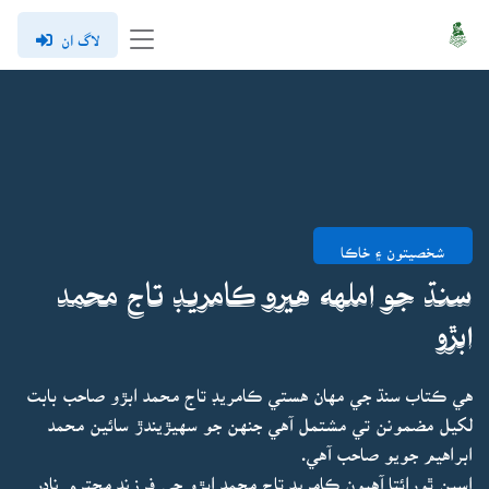
لاگ ان
شخصيتون ۽ خاڪا
سنڌ جو املهه هيرو ڪامريڊ تاج محمد
ابڙو
هي ڪتاب سنڌ جي مهان هستي ڪامريڊ تاج محمد ابڙو صاحب بابت
لکيل مضمونن تي مشتمل آهي جنهن جو سهيڙيندڙ سائين محمد
ابراهيم جويو صاحب آهي.
اسين ٿورائتا آهيون ڪامريڊ تاج محمد ابڙو جي فرزند محترم نادر