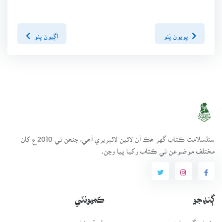
پويون پَنو
اڳيون پنو
سنڌسلامت ڪتاب گهر ھڪ آن لائين لائبريري آھي، جنھن تي 2010ع کان
مختلف موضوعن تي ڪتاب رکيا پيا وڃن.
ڳنڍجو
ڪميونٽي
ڪتاب گهر بابت
طريقيڪار