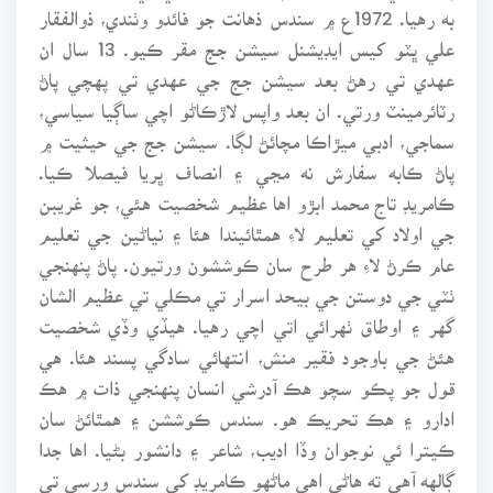
به رهيا. 1972ع ۾ سندس ذهانت جو فائدو وٺندي، ذوالفقار
علي ڀٽو کيس ايڊيشنل سيشن جج مقر ڪيو. 13 سال ان
عهدي تي رهڻ بعد سيشن جج جي عهدي تي پهچي پاڻ
رٽائرمينٽ ورتي. ان بعد واپس لاڙڪاڻو اچي ساڳيا سياسي،
سماجي، ادبي ميڙاڪا مچائڻ لڳا. سيشن جج جي حيثيت ۾
پاڻ ڪابه سفارش نه مڃي ۽ انصاف ڀريا فيصلا ڪيا.
ڪامريڊ تاج محمد ابڙو اها عظيم شخصيت هئي، جو غريبن
جي اولاد کي تعليم لاءِ همٿائيندا هئا ۽ نياڻين جي تعليم
عام ڪرڻ لاءِ هر طرح سان ڪوششون ورتيون. پاڻ پنهنجي
ٺٽي جي دوستن جي بيحد اسرار تي مڪلي تي عظيم الشان
گهر ۽ اوطاق ٺهرائي اتي اچي رهيا. هيڏي وڏي شخصيت
هئڻ جي باوجود فقير منش، انتهائي سادگي پسند هئا. هي
قول جو پڪو سچو هڪ آدرشي انسان پنهنجي ذات ۾ هڪ
ادارو ۽ هڪ تحريڪ هو. سندس ڪوششن ۽ همٿائڻ سان
ڪيترا ئي نوجوان وڏا اديب، شاعر ۽ دانشور بڻيا. اها جدا
ڳالهه آهي ته هاڻي اهي ماڻهو ڪامريڊ کي سندس ورسي تي