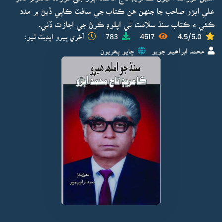
علي ابڙو صاحب جا جنهن هن ڪتاب جي سافٽ ڪاپي ڏيڻ ۾ مدد
ڪئي ۽ ڪتاب سنڌ سلامت تي اپلوڊ ڪرڻ جي اجازت ڏني.
4.5/5.0
4517
783
آخري ڀيرو اپڊيٽ ٿيو:
محمد ابراھيم جويو
ڇاپو پھريون