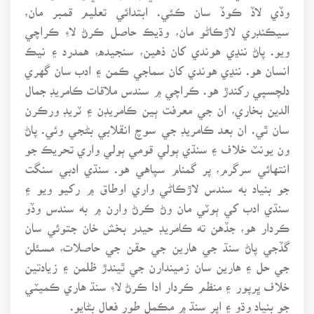
وڏي لاڏ ڪوڏ سان ڪئي. ابتدائي تعليم قمبر مان،
سيڪنڊري لاڙڪاڻو مان، وڌيڪ حاصل ڪرڻ لاءِ ڪراچي
ويو. پاڻ ننڍي هوندي کان ذهين، سنجيده، همدرد ۽ نيڪ
انسان هو. ننڍي هوندي کان سماجي ڪمن ۽ ادب سان گهري
دلچسپي رکندڙ هو. ڪراچي ۾ سندس ملاقات ڪامريڊ جمال
الدين بخاري، ان جي معرفت ٻين ڪامريڊن ۽ ٽريڊ ورڪرن
سان ٿي. ان بعد ڪامريڊ جي سوچ انقلابي بڻجي وئي. پاڻ
ون يونٽ خلاف ۽ سنڌي ٻولي قومي ٻولي واري تحريڪ جو
انتهائي سرگرم، پر گمنام سپاهي هو. سنڌي ادبي سنگت
جو بنياد به سندس لاڙڪاڻي واري اوطاق ۾ رکيو ويو ۽
سنڌي ادب کي ٻوٽي مان وڻ ڪرڻ وارن ۾ به سندس وڏو
ڪردار هو، جڏهن ته ڪامريڊ حيدر بخش خان جتوئي سان
گڏجي پاڻ سنڌ جي هارين جي حقن جي حاصلات، مسئلن
جي حل ۽ هارين سان زميندارن جي ٿيندڙ ظلمن ۽ زيادتين
خلاف ڀرپور ۽ منظم ڪردار ادا ڪرڻ لاءِ سنڌ هاري ڪميٽي
جو بنياد وڌو ۽ اپر سنڌ ۾ مڪمل طور فعال بڻايو.