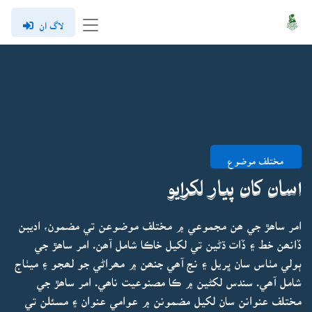
لاگ ان
مختلف موضوع
اسان کان پيار لکرايو
امر ساھڙ جي ھن مجموعي ۾ مختلف موضوعن تي مضمون، اديبن
ڏانھن خط ۽ ڏات ڌڻين تي لکيل خاڪا شامل آھن. امر ساھڙ جي
ٻولي مٺاس سان ڀريل ۽ نج آھي جنھن ۾ مھراڻي جو لھجو ۽ ميٺاج
شامل آھي. سندس لکڻين ۾ ڪا مصنوعيت ناھي. امر ساھڙ جي
مختلف عنوانن سان لکيل مضمونن ۾ عوامي عنوان ۽ مسئلن تي