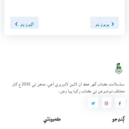
پويون پَنو
اڳيون پنو
سنڌسلامت ڪتاب گهر ھڪ آن لائين لائبريري آھي، جنھن تي 2010ع کان
مختلف موضوعن تي ڪتاب رکيا پيا وڃن.
ڳنڍجو
ڪميونٽي