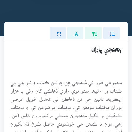
پنھنجي پاران
مجموعي طور تي مُنھنجي ھِن چوٿين ڪتاب ۽ نثر جي ٻي
ڪتاب ۾ اوڻيھہ سئو نوي واري ڏھاڪي کان وٺي ٻہ ھزار
ايڪويھہ تائين جي ٽن ڏھاڪن تي ڦھليل طويل عرصي
دوران مختلف موقعن تي، مختلف موضوعن تي ۽ مختلف
ڪيفيتن ۾ لکيل منھنجون جيڪي بہ تحريرون شامل آھن،
اِھي مون نہ ڪنھن جي خوشنودي حاصل ڪرڻ لاءِ لکيون
آھن، ۽ نہ ئي ڪنھن جي فرمائش تي لکيون آھن. بلڪ اھي