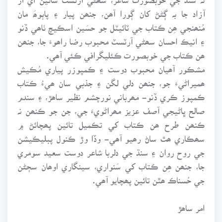
آزاد جا بہ ڳڻڻ کان ڳورا آھن، جنھن پيار ۽ پاٻوھَ مان
مُنھنجي ھِن ڪتاب جي ٽائيٽل جو حسَين اسڪيچ ٺاھي ڏنو
۽ انيڪ احسان سھڻي آرٽسٽ محبوب رضا راھوءَ جا، جنھن
ھن ڪتاب جي خوبصورت ڪئليگرافي ڪئي آھي.
مشڪور آھيان محبوب دوست ۽ ڪمپوزر پياري مُڪيش
ھميراڻيءَ جو، جنھن دلي لگن ۽ جذبي سان ھيءُ ڪتاب
ڪمپوز ڪري ڏنو- مھرباني نورچشم نظير ساھڙ، ۽ سندم
صالح ڀاڻيجي آصف عزيز مھراڻويءَ جي، جن جو ڪنھن نہ
ڪنھن طرح ھن ڪتاب کي تڪميل تائين پھچائڻ ۾
سھڪاري ھٿ ساڻ رھيو آھي- وڏا وڙ ڪنول پبليڪيشن
جي روح روان ۽ سنڌ جي دلربا شاعر دوست سعيد سومري
جا، جنھن ھِن ڪتاب کي سَنواري، سينگاري اوھان سڄڻن
جي حُسناڪ ھٿن تائين پھچايو آھي.
امر ساھڙ