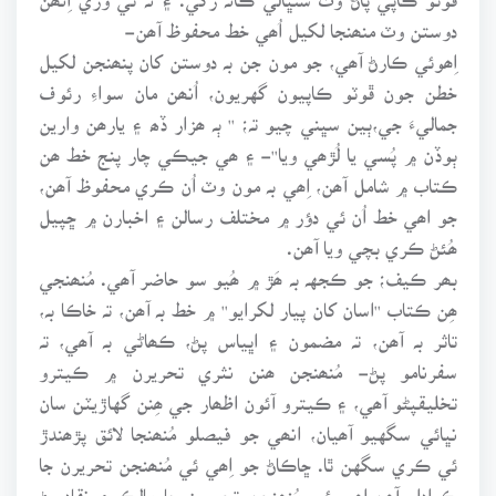
دوستن وٽ منھنجا لکيل اُھي خط محفوظ آھن-
اِھوئي ڪارڻ آھي، جو مون جن بہ دوستن کان پنھنجن لکيل
خطن جون ڦوٽو ڪاپيون گهريون، اُنھن مان سواءِ رئوف
جماليءَ جي،ٻين سڀني چيو تہ؛ '' ٻہ ھزار ڏھ ۽ يارھن وارين
ٻوڏن ۾ پُسي يا لُڙھي ويا''- ۽ ھي جيڪي چار پنج خط ھن
ڪتاب ۾ شامل آھن، اِھي بہ مون وٽ اُن ڪري محفوظ آھن،
جو اھي خط اُن ئي دؤر ۾ مختلف رسالن ۽ اخبارن ۾ ڇپيل
ھُئڻ ڪري بچي ويا آھن.
بھر ڪيف؛ جو ڪجهہ بہ ھَڙ ۾ ھُيو سو حاضر آھي. مُنھنجي
ھِن ڪتاب ''اسان کان پيار لکرايو'' ۾ خط بہ آھن، تہ خاڪا بہ،
تاثر بہ آھن، تہ مضمون ۽ اڀياس پڻ، ڪھاڻي بہ آھي، تہ
سفرنامو پڻ- مُنھنجن ھنن نثري تحريرن ۾ ڪيترو
تخليقپڻو آھي، ۽ ڪيترو آئون اظھار جي ھِنن گهاڙيٽن سان
نڀائي سگهيو آھيان، انھي جو فيصلو مُنھنجا لائق پڙھندڙ
ئي ڪري سگهن ٿا. ڇاڪاڻ جو اِھي ئي مُنھنجن تحريرن جا
ڪرادار آھن،اِھي ئي مُنھنجن تحريرن جا مالڪ ۽ نقاد پڻ