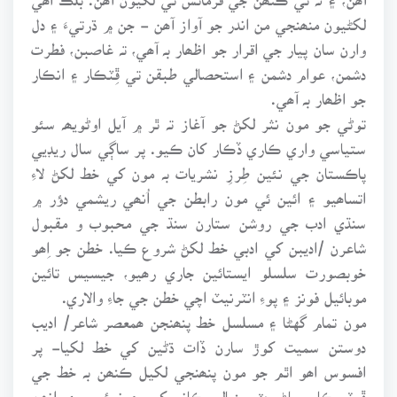
لکڻيون منھنجي من اندر جو آواز آھن - جن ۾ ڌرتيءَ ۽ دل
وارن سان پيار جي اقرار جو اظھار بہ آھي، تہ غاصبن، فطرت
دشمن، عوام دشمن ۽ استحصالي طبقن تي ڦِٽڪار ۽ انڪار
جو اظھار بہ آھي.
توڻي جو مون نثر لکڻ جو آغاز تہ ٿر ۾ آيل اوڻويھہ سئو
ستياسي واري ڪاري ڏڪار کان ڪيو. پر ساڳي سال ريڊيي
پاڪستان جي نئين طِرزِ نشريات بہ مون کي خط لکڻ لاءِ
اتساھيو ۽ ائين ئي مون رابطن جي اُنھي ريشمي دؤر ۾
سنڌي ادب جي روشن ستارن سنڌ جي محبوب و مقبول
شاعرن /اديبن کي ادبي خط لکڻ شروع ڪيا. خطن جو اِھو
خوبصورت سلسلو ايستائين جاري رھيو، جيسيس تائين
موبائيل فونز ۽ پوءِ انٽرنيٽ اچي خطن جي جاءِ والاري.
مون تمام گهڻا ۽ مسلسل خط پنھنجن ھمعصر شاعر/ اديب
دوستن سميت کوڙ سارن ڏات ڌڻين کي خط لکيا- پر
افسوس اھو اٿم جو مون پنھنجي لکيل ڪنھن بہ خط جي
ڦوٽو ڪاپي پاڻ وٽ سنڀالي ڪانہ رکي. ۽ نہ ئي وري اِنھن