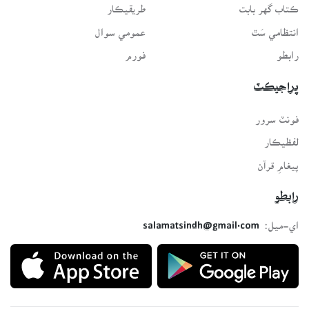
ڪتاب گهر بابت
طريقيڪار
انتظامي سَٿ
عمومي سوال
رابطو
فورم
پراجيڪٽ
فونٽ سرور
لفظيڪار
پيغامِ قرآن
رابطو
اي-ميل:
salamatsindh@gmail.com