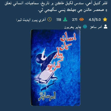
قلم کنيل آھي. سندس لکيل خاڪن ۾ تاريخ، سماجيات، انساني تعلق
۽ ھمعصر حالتن جي جهلڪ پَسي سگهجي ٿي.
4.5/5.0
271
118
آخري ڀيرو اپڊيٽ ٿيو:
امر ساھڙ
ڇاپو پھريون