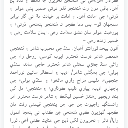
آھن. باقي مون وٽ مُنھنجو قلم توڻي ضمير ٻئي عوام ۽
ڌرتيءَ جي امانت آھن. ۽ امانت ۾ خيانت ماءُ تي گار برابر
سمجهان ٿو- بس دعا ڪجو تہ مُنھنجو پنھنجي ڌرتيءَ ۽
پورھيت عوام سان عشق سلامت رھي، ايمان سلامت رھي ۽
ضمير زندھ رھي -
آئون بيحد ٿورائتو آھيان، سنڌ جي محبوب شاعر ۽ مُنھنجي
ھمعصر شاعر دوست مُحترم ايوب کوسي، روحل واءِ جي
راڻي سنڌ جھڙي سھڻي شاعر مُحترم حاجي ساند، سنڌي
ٻوليءَ جي ٻھڳڻي شاعر/ اديب ۽ اسڪالر سائين نوراحمد
جنجهيءَ، نفيس مِزاج واري ماڻھوءَ ۽ سنڌي ٻوليءَ جي
ٻاجهاري اديب، پياري دليپ ڪوٺاريءَ ۽ منھنجيءَ دل کي
بنھہ ويجهو رھندڙ حَسين ليکڪ ۽ شاعر دوست محترم امر
رائسنگهہ راجپوت جن جو. جن پنھنجي قيمتي وقت مان
ڪجهہ گهڙيون ڪڍي مُنھنجي ھِن ڪتاب تي پنھجا انمول
رايا/ تاثر ۽ تحريرون لکي ڏيڻ جي عنايت ڪئي آھي. ٿورا
تہ سنڌ جي خوبصورت شاعر، سھڻي آرٽسٽ سائين اي آر