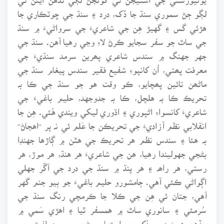
لڳو ڄڻ سموري سنڌ جا ڏک، درد ۽ سنڌ جي ڇوٽڪاري جا
هڙئي گس ۽ گهيڙ هِن جي شاعريءَ جي سرواڻيءَ ۾ سنڌ
جي ساٿ جو سفر سجايو ڪرڻ لاءِ وڃي رهيا آهن. سنڌ جي
جهر جهنگ ۾ سندس شاعري پھرين سرمد سنڌيءَ جي
معرفت پھتي، اُن کانپوءِ شفيع فقير سندس پيغام سنڌ جي
ماڻھن تائين پھچايو، ڪو وقت هو جو سنڌ جي ڪا بہ
تحريڪ ڪا بہ هلچل، ڪا بہ جدوجهد، حليم باغيءَ جي
شاعريءَ کانسواءِ اڻپوري ۽ اڌوري ليکي ويندي هُئي. هِن جا
انقلابي نظم آزاديءَ جي تحريڪن جا عَلم ئي نہ پر ''اهڃاڻ''
بہ هئا ۽ سندس نظم هر تحريڪ جي هٿن ۾ ڳاڙها جهنڊا
بڻجي جهوليندا رهيا، هن جي شاعريءَ هر هنڌ، هر موڙ، هر
رستي، هر راھہ ۽ هر پنڌ ۾ سنڌ جي درد جي آڱر جهلي
اڳواڻي ڪئي آهي. ڄامشورو حليم باغيءَ جو ٻيو جنم گهر
آهي، جتان ئي هِن جي ڪلا جا ڪرمچي رنگ سنڌ جي
سُرمئي ۽ سانوري ساٿ ۾ همسفر ٿيا ۽ اهڙي سَمي ۾
جڏهن هِيءَ ديس دُک جو استعارو بڻجي پيو ۽ اذيت جي