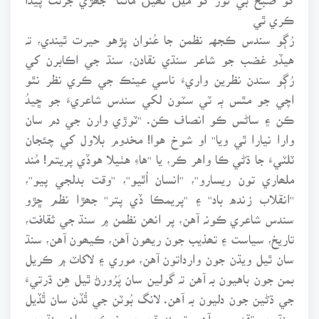
ڪري ٿي
رُڳو سندس ڪجهہ نظمن جا عُنوان پڙهو حيرت ٿيندي، تہ
هيڏو غضب جو شاعر سنڌي نقادن، سنڌ جي اڪابرن کي
رُڳو سندن نظرين واريءَ ناسي عينڪ جي ڪري نظر نٿو
اچي جو مٿس ٻہ ٽي سٽون لکي سندس شاعريءَ جو ڇيدُ
ڪن ۽ ساڻس ڪو انصاف ڪن. ''ٽوڙي وارن جي دم سان
وارا نيارا ٿي ويا'' او شوخ هوا! مخدوم بلاول کي چئجان
ٽلٽيءَ جا ڌڻي ڪا واهر ڪر، يا ''هاءِ هٺيلا هوڏي پريتم! مُند
ملھاري تون ريسارو''، ''انسان اُٿيو''، ''وقت بدلجي پيو''،
''انقلاب زنده باد'' ۽ ''پريمڪا ڏي پتر'' جھڙا نظم ڇڙو
سندس شاعري ڪونہ آهن، پر انھن نظمن ۾ سنڌ جي ثقافت،
تاريخ، سياست ۽ تھذيب جون ريھون آهن، ڪيھون آهن، سنڌ
سان ٿيل ويڌن جون وارداتون آهن، موري ۽ لاکاٽ ۾ ڪريل
بمن جون باهيون بہ آهن تہ گولين سان پَرُورڻ ٿيل هِن ڌرتيءَ
جي ڌڻين جون دليون بہ آهن. لانگ بُوٽن جي ٿُڏن سان ٿُڏيل
سنڌ جو تقدس بہ آهي تہ بندوقن جي نوڪن سان سنڌ جي