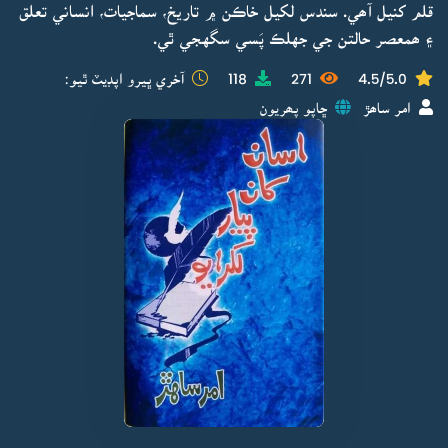
قلم کنيل آھي. سندس لکيل خاڪن ۾ تاريخ، سماجيات، انساني تعلق
۽ ھمعصر حالتن جي جهلڪ پَسي سگهجي ٿي.
4.5/5.0
271
118
آخري ڀيرو اپڊيٽ ٿيو:
امر ساھڙ
ڇاپو پھريون