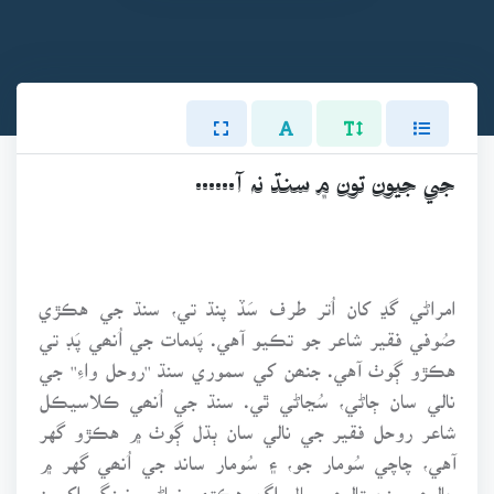
جي جيون تون ۾ سنڌ نہ آ......
امراڻي گڍ کان اُتر طرف سَڏ پنڌ تي، سنڌ جي هڪڙي
صُوفي فقير شاعر جو تڪيو آهي. پَدمات جي اُنھي پَڊ تي
هڪڙو ڳوٺ آهي. جنھن کي سموري سنڌ ''روحل واءِ'' جي
نالي سان ڄاڻي، سُڃاڻي ٿي. سنڌ جي اُنھي ڪلاسيڪل
شاعر روحل فقير جي نالي سان ٻڌل ڳوٺ ۾ هڪڙو گهر
آهي، چاچي سُومار جو، ۽ سُومار ساند جي اُنھي گهر ۾
چاليھہ، پنجيتاليھہ سال اڳ هڪڙي نماڻي نينگر اکيون