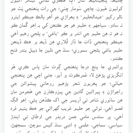
کوليون هُيون، چاچي سُومار ڇٺيءَ جي رات پنھنجي پُٽ جو
نالو رکيو ''عبدالحليم'' ۽ ٻھراڙي جو اُهو ٻالڪ جيڪو ايترو
تہ سادو، سٻاجهو ۽ حليم هو جو ڪنھن کي بہ اِهو گُمان ڪو
نہ هو تہ هِن حليم جي اندر ۾ ڪو ''باغي'' بہ پلجي رهيو آهي
جيڪو پنھنجي ڏات جا ڏار ڦُلاري هِن ڏيھہ ۾ هڪ ڏينھن
حليم باغي بڻجي سموريءَ سنڌ جي دلين جا ديبل بندر فتح
ڪندو.
پرائمري جا پنج درجا پنھنجي ڳوٺ مان پاس ڪري هُو
انگريزي پڙهڻ لاءِ عُمرڪوٽ ۾ آيو، جتي اچي هِن پنھنجي
حياتيءَ جو پھريون شعر پڙهيو روحاني پيشوائن جي
راڄواڙن ۽ پيراڻين گادين جي پيرُوڪارن جي هُجومن مان
هِن سانوري شاعر تي آريسر جي اک ڪڏهن پئي، اِهو الڳ
قصو آهي، توڻي جو حليم غريب گهراڻي جو هڪ يتيم فرد
آهي، پر سندس مامي جمن دربدر جي اوطاق تي ايندڙ
سياسي، سماجي، علمي ۽ ادبي سنڌ کيس سوچڻ، سمجهڻ،
پڙهڻ ۽ پوءِ لکڻ لاءِ اُتساهيو، هُن لکيو تہ ڏيھہ کي ڏندين