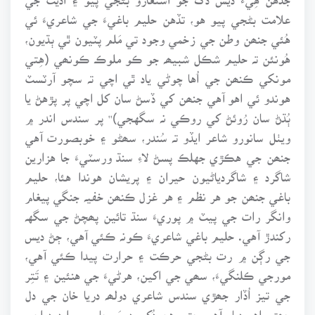
علامت بڻجي پيو هو، تڏهن حليم باغيءَ جي شاعريءَ ئي
هُئي جنھن وطن جي زخمي وجود تي مَلم پٽيون ٿي ٻڌيون،
هُونئن تہ حليم شڪل شبيھہ جو ڪو ملوڪ ڪونھي (هِتي
مونکي ڪنھن جي اُها چوڻي ياد ٿي اچي تہ سچو آرٽسٽ
هوندو ئي اهو آهي جنھن کي ڏسڻ سان کل اچي پر پڙهڻ يا
ٻُڌڻ سان رُوئڻ کي روڪي نہ سگهجي)'' پر سندس اندر ۾
ويٺل سانورو شاعر ايڏو تہ سُندر، سھڻو ۽ خوبصورت آهي
جنھن جي هڪڙي جهلڪ پسڻ لاءِ سنڌ ورسٽيءَ جا هزارين
شاگرد ۽ شاگردياڻيون حيران ۽ پريشان هوندا هئا، حليم
باغي جنھن جو هر نظم ۽ هر غزل ڪنھن خفيہ جنگي پيغام
وانگر رات جي پيٽ ۾ پوريءَ سنڌ تائين پھچڻ جي سگهہ
رکندڙ آهي. حليم باغي شاعريءَ ڪونہ ڪئي آهي، ڄڻ ديس
جي رڳن ۾ رت بڻجي حرڪت ۽ حرارت پيدا ڪئي آهي،
مورجي ڪلنگيءَ، سھي جي اکين، هرڻيءَ جي هنئين ۽ تَتِر
جي تيز اُڏار جھڙي سندس شاعري دولھہ دريا خان جي دل
جھڙو اهو ديار آهي جتي هن دُکي ديسَ جا سمورا درد اچي