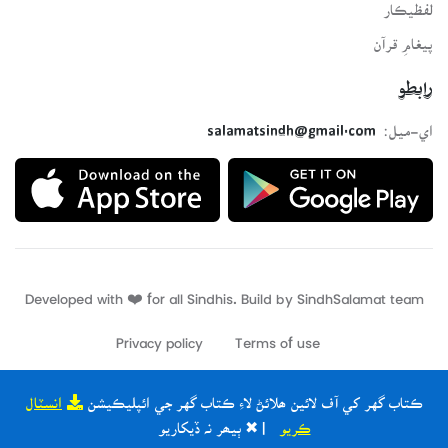
لفظيڪار
پيغامِ قرآن
رابطو
اي-ميل:
salamatsindh@gmail.com
Developed with ❤️ for all Sindhis. Build by
SindhSalamat
team
Privacy policy
Terms of use
ڪتاب گهر کي آف لائين ھلائڻ لاءِ ڪتاب گهر جي ائپليڪيشن
انسٽال
ڪريو
| ✖ ٻيھر نہ ڏيکاريو