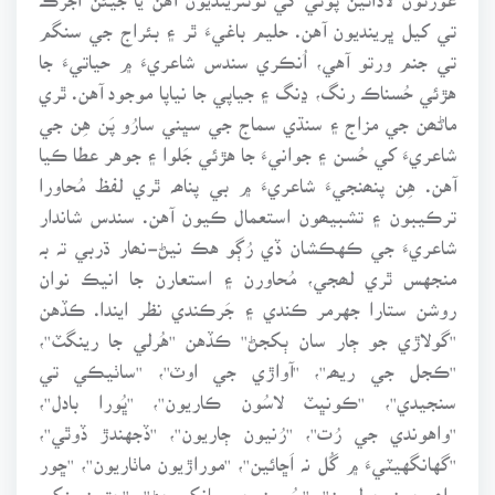
تي کيل ڀرينديون آهن. حليم باغيءَ ٿر ۽ بئراج جي سنگم
تي جنم ورتو آهي، اُنڪري سندس شاعريءَ ۾ حياتيءَ جا
هڙئي حُسناڪ رنگ، ڍنگ ۽ جياپي جا نياپا موجود آهن. ٿري
ماڻھن جي مزاج ۽ سنڌي سماج جي سڀني سارُو پَن هِن جي
شاعريءَ کي حُسن ۽ جوانيءَ جا هڙئي جَلوا ۽ جوهر عطا ڪيا
آهن. هِن پنھنجيءَ شاعريءَ ۾ بي پناھہ ٿري لفظ مُحاورا
ترڪيبون ۽ تشبيھون استعمال ڪيون آهن. سندس شاندار
شاعريءَ جي ڪهڪشان ڏي رُڳو هڪ نيڻ-نھار ڌربي تہ بہ
منجهس ٿري لھجي، مُحاورن ۽ استعارن جا انيڪ نوان
روشن ستارا جهرمر ڪندي ۽ جَرڪندي نظر ايندا. ڪڏهن
''گولاڙي جو ڄار سان ٻکجڻ'' ڪڏهن ''هُرلي جا رينگٽ''،
''ڪجل جي ريھہ''، ''آواڙي جي اوٽ''، ''ساٺيڪي تي
سنجيدي''، ''ڪونڀٽ لاسُون ڪاريون''، ''ڀُورا بادل''،
''واهوندي جي رُت''، ''رُنيون ڄاريون''، ''ڏجهندڙ ڏوٿي''،
''گهانگهيٽيءَ ۾ گُل نہ اَڇائين''، ''موراڙيون ماٺاريون''، ''ڇور
واھہ جون ڇوليون''، ''سُورن جو سانکورجڻ''، ''چتون پنکي