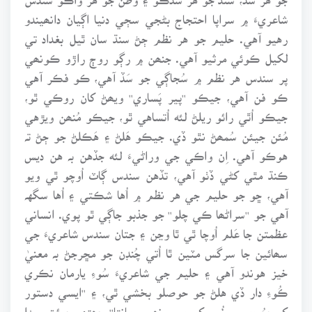
شاعريءَ ۾ سراپا احتجاج بڻجي سڄي دنيا اڳيان دانھيندو
رهيو آهي. حليم جو هر نظم ڄڻ سنڌ سان ٿيل بغداد تي
لکيل ڪوئي مرثيو آهي. جنھن ۾ رڳو روڄ راڙو ڪونھي
پر سندس هر نظم ۾ سُجاڳي جو سَڏ آهي، ڪو فڪر آهي
ڪو فن آهي، جيڪو ''پير پَساري'' ويھڻ کان روڪي ٿو،
جيڪو اُٿي رائو ريلڻ لئه اُتساهي ٿو، جيڪو مُنھن ويڙهي
مُئن جيئن سُمھڻ نٿو ڏي. جيڪو هَلڻ ۽ هَڪلڻ جو ڄڻ تہ
هوڪو آهي. اِن واڪي جي وراڻيءَ لئه جڏهن بہ هن ديس
ڪنڌ مٿي کڻي ڏٺو آهي، تڏهن سندس ڳاٽ اُوچو ٿي ويو
آهي، ڇو جو حليم جي هر نظم ۾ اُها شڪتي ۽ اُها سگهہ
آهي جو ''سراڻھا ڪي چلو'' جو جذبو جاڳي ٿو پوي. انساني
عظمتن جا عَلم اُوچا ٿي ٿا وڃن ۽ جتان سندس شاعريءَ جي
سھائين جا سرگس مٽين ٿا اُتي چُنڊن جو مڇرجڻ بہ معنيٰ
خيز هوندو آهي ۽ حليم جي شاعريءَ سُوءِ يارمان نڪري
ڪُوءِ دار ڏي هلڻ جو حوصلو بخشي ٿي، ۽ ''ايسي دستور
کو صُبح بي نُور کو میں نھيں مانتا'' جھڙي جرئت پيدا