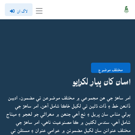
لاگ ان
مختلف موضوع
اسان کان پيار لکرايو
امر ساھڙ جي ھن مجموعي ۾ مختلف موضوعن تي مضمون، اديبن
ڏانھن خط ۽ ڏات ڌڻين تي لکيل خاڪا شامل آھن. امر ساھڙ جي
ٻولي مٺاس سان ڀريل ۽ نج آھي جنھن ۾ مھراڻي جو لھجو ۽ ميٺاج
شامل آھي. سندس لکڻين ۾ ڪا مصنوعيت ناھي. امر ساھڙ جي
مختلف عنوانن سان لکيل مضمونن ۾ عوامي عنوان ۽ مسئلن تي