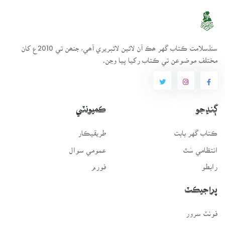
سنڌسلامت ڪتاب گهر ھڪ آن لائين لائبريري آھي، جنھن تي 2010ع کان
مختلف موضوعن تي ڪتاب رکيا پيا وڃن.
ڳنڍجو
ڪميونٽي
ڪتاب گهر بابت
طريقيڪار
انتظامي سَٿ
عمومي سوال
رابطو
فورم
پراجيڪٽ
فونٽ سرور