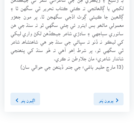
لکجي يا ڳالھائجي تہ ڪئي ڪتاب تحرير ٿي سگهن ٿا ۽
ڳالھين جا ڪيئي ڳوٺ اڏجي سگهجن ٿا. پر مون جھڙو
معمولي ماڻھو بس ايترو ئي چئي سگهي ٿو تہ سنڌ جي هن
سانوري سٻاجهي ۽ سادڙي شاعر جيڪڏهن لکڻ واري ليکي
کي ليڪو نہ ڏنو تہ سڀاڻي جي سنڌ جو هي شاھنشاھہ شاعر
ٿي سگهي ٿو، پر شرط اِهو آهي تہ هُو سنڌ کي پنھنجي
شاندار شاعريءَ مان جلاوطن نہ ڪري.
(13 مارچ حليم باغيءَ جي جنم ڏينھن جي حوالي سان)
پويون پَنو
اڳيون پنو