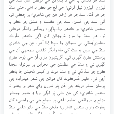
ليرُون، ليرُون ٿيل لوئيءَ جي لڄ جو ذڪر بہ آهي. جتي سنڌ
جو هر ڦٽ، سنڌ جو هر زخم هن جي شاعريءَ ۾ چِڪي ٿو.
اُتي سنڌ جي حُسن، سنڌ جي عظمت ۽ عشق جو ذڪر بہ
سندس شاعريءَ ۾ ڪنھن وڏ-ڀاڳيءَ وينگس وانگر مُرڪي
ٿو. هن سنڌ جا موڙ مُرجهائڻ کان اڳي ڪنھن مَلُوڪ
مھانڊي/ماٿي تي سجائڻ جا سپنا ڏٺا آهن. هِن جي شاعري
سنڌ جي سيلَ ۽ ستَ کي ماءُ وانگر مُقدس سمجهي اُن جي
پرَستش ڪرڻ گُهري ٿي. اگربتيون ٻاري اُن جي پُوجا ڪرڻ
گهُري ٿي ۽ سنڌ جي عظمتن جي مَحرابن ۾ سِرنواءِ سجدا
ڪرڻ جو سَڏ ڏي ٿي ۽ سنڌ موٽ ۾ کيس مُحبتن جا ڀاڪر
آڇي ٿي، حليم عُمرڪوٽ کان هوائن جي شھر حيدرآباد جي
ڀرسان سنڌو درياھہ جي هُن پار شورن واي شھر ۾ پھتو تہ
سندس شاعريءَ کي ڄڻ ڪي پَر لڳي ويا ۽ حليم جيڪو
مزاج ۾ تہ واقعي ''حليم'' آهي پر سماج جي بي واجبيءَ کان
بغاوت واري سندس شاعريءَ جڏهن سنڌ جي مادر علمي سنڌ
يونيورسٽي جي اسٽيجن تي گُونجڻ لڳي تڏهن ايئن ٿي