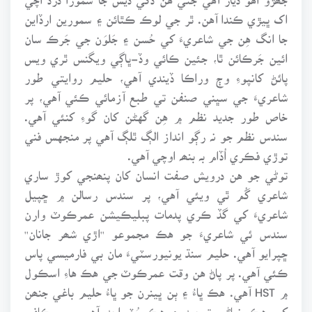
اک ڀيڙي ڪندا آهن. ٿر جي لوڪ ڪٿائن ۽ سمورين ارڏاين
جا انگ هِن جي شاعريءَ کي حُسن ۽ جَلوَن جي جَرڪ سان
ائين جَرڪائن ٿا، جئين ڪائي وڏ-ڀاڳي ويگنس ٿري ويس
پائڻ کانپوءِ وڄ وراڪا ڏيندي آهي، حليم روايتي طور
شاعريءَ جي سڀني صنفن تي طبع آزمائي ڪئي آهي، پر
خاص طور جديد نظم ۾ هِن گهڻن کان گوءِ کنئي آهي.
سندس نظم جو نہ رڳو انداز الڳ ٿلڳ آهي پر منجهس فني
توڙي فڪري اُڏام بہ بنھہ اوچي آهي.
توڻي جو هن درويش صفت انسان کان پنھنجي کوڙ ساري
شاعري گُم ٿي ويئي آهي، پر سندس رسالن ۾ ڇپيل
شاعريءَ کي گڏ ڪري پدمات پبليڪيشن عمرڪوٽ وارن
سندس ئي شاعريءَ جو هڪ مجموعو ''اڙي شھر جانان''
ڇپرايو آهي. حليم سنڌ يونيورسٽيءَ مان بي فارميسي پاس
ڪئي آهي. پر پاڻ هن وقت عمرڪوٽ جي هڪ هاءِ اسڪول
۾ HST آهي. هڪ ڀاءُ ۽ ٻن ڀينرن جو ڀاءُ حليم باغي جنھن
کي هڪ نياڻي توحيد ۽ هڪ پُٽ احد آهي، سو ڪافي