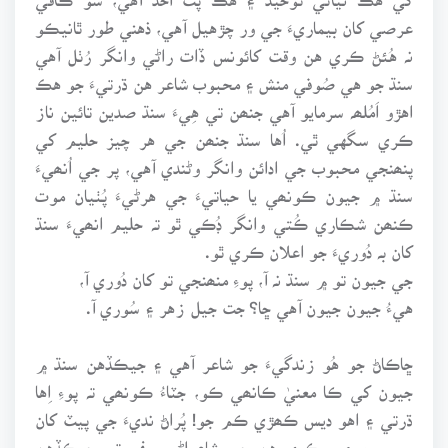
عرصي کان بيماريءَ جي ور چڙهيل آهي، ذهني طور ٿانيڪو
نہ هُئڻ ڪري هن وقت کائونس ڏات راڻي وانگر رُٺل آهي
سنڌ جو هي صُوفي منش ۽ محبوب شاعر هن ڌرتيءَ جو هڪ
اهڙو اَمُلھہ سرمايو آهي جنھن تي هِيءَ سنڌ صدين تائين ناز
ڪري سگهي ٿي. اُها سنڌ جنھن جي هر چيز حليم کي
پنھنجي محبوب جي ادائن وانگر وڻندي آهي، پر جي اُنھيءَ
سنڌ ۾ جيون ڪونھي يا حياتيءَ جي هرڻيءَ پُٺيان موت
ڪنھن شڪاري ڪُتي وانگر ڊُڪي ٿو تہ حليم انھيءَ سنڌ
کان بہ دُوريءَ جو اعلان ڪري ٿو.
جي جيون تو ۾ سنڌ نہ آ، پوءِ منھنجي تو کان دُوري آ،
هيءُ جيون جيون آهي ڇا؟ جت جيل زهر ۽ سُوري آ.
ڇاڪاڻ جو هُو زندگيءَ جو شاعر آهي ۽ جيڪڏهن سنڌ ۾
جيون کي ڪا معنيٰ ڪانھي ڪو، جٽاءُ ڪونھي تہ پوءِ اِها
ڌرتي ۽ اهو ديس ڪھڙي ڪم جو! پُراڻ نديءَ جي پيٽ کان
بہ وسيع ۽ ويڪري هِن جي شاعراڻي سفر تي جيڪڏهن