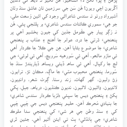
آڱريون اچي ويون! هُن سَن جي سرزمين تان عاشقِ سنڌ وٽان
آشيرواد ورتو تہ سندس شاعراڻي وجود کي ائين وُسعت ملي،
جو هِيءَ سموري ڪائنات سندس شاعريءَ ۾ پلٽجي پئي. هُن
نہ رُڳو پيار جي ڪُومل جذبن کي جيون بخشيو آهي پر
پنھنجيءَ ڌرتي جا درد، عوام جا اُهنج ۽ عذاب بہ پنھنجي
شاعريءَ جا موضوع بڻايا آهن. هِن جي ڪلا جا ڪردار اُهي
ئي مارُو ماڻھو، اُهي ئي سُورهيه سَرويچ، اُهي ئي لوئيءَ جي
لڄ جا رکپال، اُهي ئي ساھہ ڏيئي ويساھہ ڏياريندڙ سنڌ جا
سُورما، پنھنجي محبوب مٽيءَ جا ماڳ، مڪان تڙ، ترايون،
وَڻ وليون، گهر گهاٽ، رَند رستا، ڳوٺ شھر، وانڍيون،
لانڍيون، ڍاڻيون، لاڻيون، نديون ڪنڌيون، درياھہ، جبل، پکي
پکڻ ۽ پنھنجي ديس جا سڀئي دلرُبا ڪردار سندس شاعريءَ
جا بنيادي مُحرڪ آهن. حليم پنھنجي ديس جي چَپي چَپي
کي ۽ سنڌ وطن جي هر شيءَ کي پنھنجي سدا ملوڪ
شاعريءَ جي ٻانڌڻيءَ ٻٽ تي ايئن اُڻيو آهي. جئين ٿري
عورتون لاڏائين پوتي کي ٽُوئنرينديون آهن يا جيئن اجرڪ