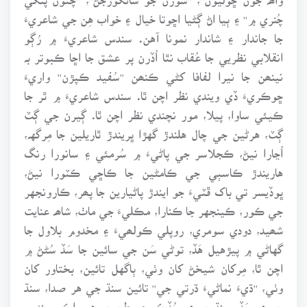
چُنري ۾'' ۽ ٻيا اڻ ڳڻيا اڇوتا خيال ۽ خواب هِن جي شاعريءَ
جا جاندار ۽ شاندار نمونا آهن. سندس شاعريءَ ۾ رُڳو
انقلابي نظريي جا عُقاب نٿا اُڏرن پر عشق جا اڇا ڪبوتر بہ
نينھن جا نيرا لفافا کڻي ڪنھن ''سُفيد ڪپڙن'' واريءَ
ڇوڪريءَ ڏي ويندي نظر اچن ٿا. سندس شاعريءَ ۾ ٿر جا
ڪيئي ساوا، پيلا، مور نچندي نظر اچن ٿا. ڳيرن جي ڳٽ
ڳٽ، هرڻين جي چال هلندڙ گهڙا ڀريندڙ ٿاريلين جا مِرگهہ،
اُڃارا نيڻ، ڪجلاسر جي پاڻيءَ ۾ سُرمئي ۽ سانورا رنگ
هاريندڙ ڪاسٻي جي ڪامڻين جا ڪاڇي ڪٽورا نيڻ،
ڀوڏيسر تي باک ڦٽيءَ جو ايندڙ پاڻيارين جا پھر، ڪارونجهر
جي ڪور، ڪينجهر جا ڪنارا، مڪليءَ جي ماٺ، شاھہ عنايت
شھيد، دودي سومري، روپلي ڪولھيءَ ۽ مخدوم بلاول جا
گهاڻي ۾ پيڙهيل هَڏ، توڻي سَن جي سائين جا سَڏ سُڻڻ ۾
اچن ٿا، مِرکان شيخڻ کان وٺي، ٻاگهل تائين، بختاور کان
وٺي، ''ڌيءَ نماڻيءَ ڌرتي جي'' تائين سنڌ جي هر صدا، سنڌ
جو هر سَڏ، سنڌ جو هر سُڏڪو ۽ وطن جو هر واڪو سندس