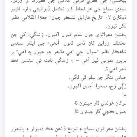
سنڌي سماج جي هر لحاظ کان نڪتل ڏيوالپڻي وارو آئينو
ڏيکارڻ لاءِ ''تاريخ هارايل لشڪر جيان'' جھڙا انقلابي نظم
لکن ٿيون.
بخشڻ مھراڻوي جون شاعراڻيون اکيون، زندگيءَ کي جن
مختلف زواين کان ڏسن ٿيون، اُنھيءَ جي اُپٽار سندس
شاهڪار نظم ''سوال'' جي ''هي ماڻھو جو جيون ڇا آهي'' ۾
ڀرپور نموني ٿيل آهي - ۽ زندگي بابت ئي سندس هڪ
شعر آهي تہ؛
حياتي ننگر جو سفر ٿي لڳي،
رُڳي رُڃ، صحرا، اُڃايل اکيون.
يا:
توکان هُوندي ڌار جيئون ٿا،
جيون ڪچي گار جيئون ٿا!
بخشڻ مھراڻوي سماج ۽ تاريخ ڏانھن هڪ ذميوار ۽ باشعور
شاعر هئڻ جي تصديق هيٺين نظمن ذريعي بہ ڪرائي ٿو، جن