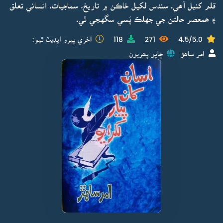
قلم کنيل آھي. سندس لکيل خاڪن ۾ تاريخ، سماجيات، انساني تعلق
۽ ھمعصر حالتن جي جهلڪ پَسي سگهجي ٿي.
4.5/5.0
271
118
آخري ڀيرو اپڊيٽ ٿيو:
امر ساھڙ
ڇاپو پھريون