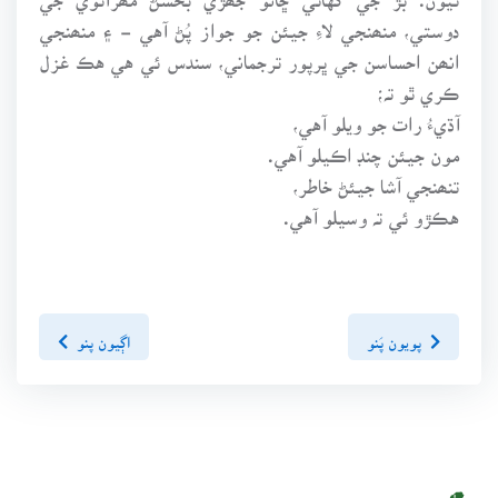
دوستي، منھنجي لاءِ جيئن جو جواز پُڻ آهي - ۽ منھنجي
انھن احساسن جي ڀرپور ترجماني، سندس ئي هي هڪ غزل
ڪري ٿو تہ؛
آڌيءُ رات جو ويلو آهي،
مون جيئن چنڊ اڪيلو آهي.
تنھنجي آشا جيئڻ خاطر،
هڪڙو ئي تہ وسيلو آهي.
پويون پَنو
اڳيون پنو