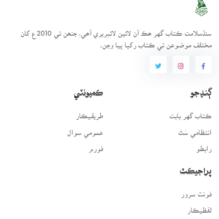
سنڌسلامت ڪتاب گهر ھڪ آن لائين لائبريري آھي، جنھن تي 2010ع کان
مختلف موضوعن تي ڪتاب رکيا پيا وڃن.
ڳنڍجو
ڪميونٽي
ڪتاب گهر بابت
طريقيڪار
انتظامي سَٿ
عمومي سوال
رابطو
فورم
پراجيڪٽ
فونٽ سرور
لفظيڪار