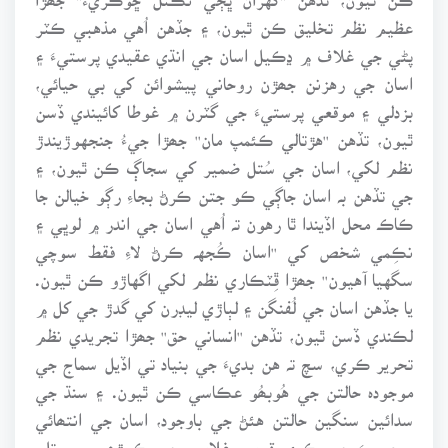
عظيم نظم تخليق ڪن ٿيون، ۽ جڏهن اُهي مذهبي ڪٽر
پڻي جي غلاف ۾ ڍڪيل اسان جي انڌي عقيدي پرستيءَ ۽
اسان جي رهزنن جھڙن روحاني پيشوائن کي بي حيائي،
بزدلي ۽ موقعي پرستيءَ جي گٽرن ۾ غوطا کائيندي ڏسن
ٿيون، تڏهن ''هڙتالي ڪئمپ مان'' جھڙا جيءُ جنجهوڙيندڙ
نظم لکي، اسان جي سُتل ضمير کي سجاڳ ڪن ٿيون، ۽
جي تڏهن بہ اسان جاڳي ڪو جتن ڪرڻ بجاءِ رڳو خيالن جا
ڪاڪ محل اڏيندا ٿا رهون تہ اُهي اسان جي اندر ۾ لوڀي ۽
نڪِمي شخص کي ''اسان ڪُجهہ ڪرڻ لاءِ فقط سوچي
سگهيا آهيون'' جھڙا ڦِٽڪاري نظم لکي اگهاڙو ڪن ٿيون.
يا جڏهن اسان جي لُفنگن ۽ لٻاڙي ليڊرن کي گدڙ جي کل ۾
لڪندي ڏسن ٿيون، تڏهن ''انساني حق'' جھڙا تجريدي نظم
تحرير ڪري، سچ تہ هن بديءَ جي بنياد تي اڏيل سماج جي
موجودہ حالتن جي هُوبھُو عڪاسي ڪن ٿيون. ۽ سنڌ جي
سدائين سنگين حالتن هئڻ جي باوجود، اسان جي انتھائي
بيحسيءَ جي ڪري قومي غلامي جي ڪوڙھہ ۾ ورتل،