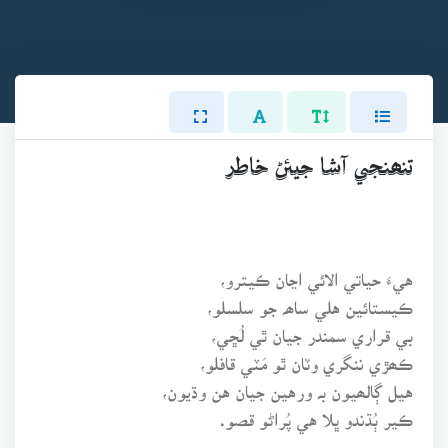
تنھنجي آشا جيئڻ خاطر
هيءَ حياتي الائي اڃان ڪيترو،
ڪيستائين هلي ساھہ جو سلسلو،
بي قراري سمندر جيان ٿي لُڇي،
ڪھڙي ننگري وٽان ٿو مَٽي قافلو،
هيل ڳالھيون بہ ورهين جيان هن وڌيون،
ڪير ٻُڌندو ڀلا هي پُراڻو قصو.