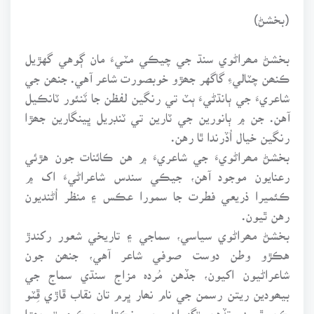
(بخشڻ)
بخشڻ مھراڻوي سنڌ جي چيڪي مٽيءَ مان ڳوهي گهڙيل
ڪنھن چٽاليءِ گاگهر جھڙو خوبصورت شاعر آهي. جنھن جي
شاعريءَ جي ٻانڌڻيءَ ٻٽ تي رنگين لفظن جا ٽَنئور ٽانڪيل
آهن. جن ۾ ٻانورين جي ٽارين تي ٽنڊريل ڀينگارين جھڙا
رنگين خيال اُڏرندا ٿا رهن.
بخشڻ مھراڻويءَ جي شاعريءَ ۾ هن ڪائنات جون هڙئي
رعنايون موجود آهن، جيڪي سندس شاعراڻيءَ اک ۾
ڪئميرا ذريعي فطرت جا سمورا عڪس ۽ منظر اُڻنديون
رهن ٿيون.
بخشڻ مھراڻوي سياسي، سماجي ۽ تاريخي شعور رکندڙ
هڪڙو وطن دوست صوفي شاعر آهي، جنھن جون
شاعراڻيون اکيون، جڏهن مُردہ مزاج سنڌي سماج جي
بيھودين ريتن رسمن جي نام نھار ڀرم تان نقاب ڦاڙي ڦِٽو
ڪن ٿيون، تڏهن ''گهران ڀڄي نڪتل ڇوڪريء'' جھڙا