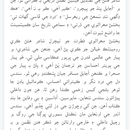
۾ ''اُڃايل پنڌ جو پيچرو''، ''ڪير آهي، ڪو بہ نہ آهي''، ''هڪ
ڊگهي ننڊ سُمھڻ جي ريھرسل'' ۽ ''درد جي ڦاسي گهاٽ تي''
بخشڻ مھراڻوي جي ڌرتيءَ ۽ سماجي تاريخ سان ڪميٽمينٽ
جا واضع ثبوت آهن.
بخشڻ مھراڻوي فطرت جو نيچرل شاعر هئڻ ڪري
رومينٽڪ خيالن جو ڪوي پڻ آهي، جنھن جي شاعريءَ ۾
پيار جي عالمي قدرن جي ڀرپور عڪاسي ملي ٿي. هُو پيار
جي پويتر احساسن جو ترجمان پُڻ آهي ۽ پاڻ بہ پيار جي
صحرا ۾ ڪنھن اُڃايل مسافر جيان ڀٽڪندو رهي ٿو. سندس
دل جي درد نگر ۾ ڪيترائي احساس، ڪوماڻيل يادن جا
ٿوهر بڻجي کيس زخمي ڪندا رهن ٿا. هن جون داخلي
پيڙائون سندس تنھاين، مايوسين، اُداسين ۽ بي وفاين جا بند
ڪتاب آهن. جن کي وڇوڙن جي دز لٽي ڇڏيو آهي. سندس
اندر جي اونھاين مان نڪتل سموري ڀوڳنا جي روگ ۾
رچيل داخلي ۽ خارجي وارتائن جو ذڪر هنن نظمن ۾ بہ
پسي سگهجي ٿو، ''لا حاصل جو حاصل ڇا هي''، ''ها مگر ڇا