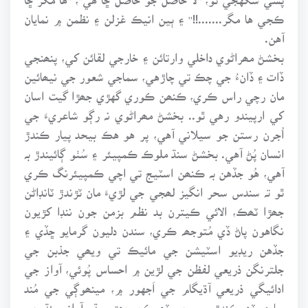
ڪجي ها مگر.......!!'' ۽ ٻين انيڪ غزلن ۽ نظمن ۾ نمايان
آهن.
بخشڻ مھراڻوي داخلي وارتائن ۽ خارجي لقائن کي، پنھنجي
ڏات ۽ ڏانءُ جي چڪ تي چاڙهي، سماجي شعور جي نيھائين
مان رچي راس ڪري، ڪنھن ڪوري گهڙي جھڙا گيت اسان
کي ارپيندو رهي ٿو.. بخشڻ مھراڻوي نہ رڳو شاعريءَ جي
اُجرن رستن جو سيلاني آهي، پر هو هڪ بيحد پيار ڪندڙ
انسان پُڻ آهي. بخشڻ سنڌ ملوڪ ڪمپيئر ۽ سُٺو ڳائيندڙ بہ
آهي، هُو جڏهن بہ ڪنھن اسٽيج تي اچي ڪمپيئرنگ ڪري
ٿو تہ سندس سحر انگيز لھجي جي لڙيءَ مان ٽڙندڙ ٽانڊاڻن
جھڙا ٽھڪ، الائي ڪيترن بد نظم بزمن جون ننڊا کڙيون
نگاهون پاڻ ڏي مُتوجھہ ڪري، سندن دليون گرمايو ڇڏي ۽
جڏهن ريڊيو اسٽيشن جي مائيڪ تي ويھي جذبن جي
جلترنگن ذريعي لفظن جي لڙين ۾ احساس پُوئي، آواز جي
ادائيگي ذريعي آڌيگام جي اَجهور ۾، مينھوڳي جي مُند
ساري ٽھوڪندڙ مور جي ٽھوڪن جھڙو مڌر آواز سنڌ جي