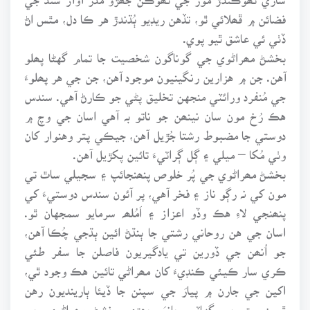
فضائن ۾ ڦھلائي ٿو، تڏهن ريڊيو ٻُڌندڙ هر ڪا دل، مٿس اڻ
ڏٺي ئي عاشق ٿيو پوي.
بخشڻ مھراڻوي جي گوناگون شخصيت جا تمام گهڻا پھلو
آهن. جن ۾ هزارين رنگينيون موجود آهن، جن جي هر پھلوءَ
جي مُنفرد ورائٽي منجهن تخليق پڻي جو ڪارڻ آهي. سندس
هڪ رُخ مون سان نينھن جو ناتو بہ آهي اسان جي وچ ۾
دوستي جا مضبوط رشتا جُڙيل آهن، جيڪي پتر وهنوار کان
وٺي مُکا – ميلي ۽ ڳل ڳراٽيءَ تائين پکڙيل آهن.
بخشڻ مھراڻوي جي پُر خلوص پنھنجائپ ۽ سجيلي ساٿ تي
مون کي نہ رڳو ناز ۽ فخر آهي، پر آئون سندس دوستيءَ کي
پنھنجي لاءِ هڪ وڏو اعزاز ۽ اَمُلھہ سرمايو سمجهان ٿو.
اسان جي هن روحاني رشتي جا ٻنڌڻ ائين ٻڌجي چُڪا آهن،
جو اُنھن جي ڏورين تي يادگيريون فاصلن جا سفر طئي
ڪري سار ڪيئي ڪنڊيءَ کان مھراڻي تائين هڪ وجود ٿي،
اکين جي جارن ۾ پيارَ جي سپنن جا ڏيئا ٻارينديون رهن
ٿيون. بڙ جي گهاٽي ڇانوَ جھڙي بخشڻ مھراڻوي جي