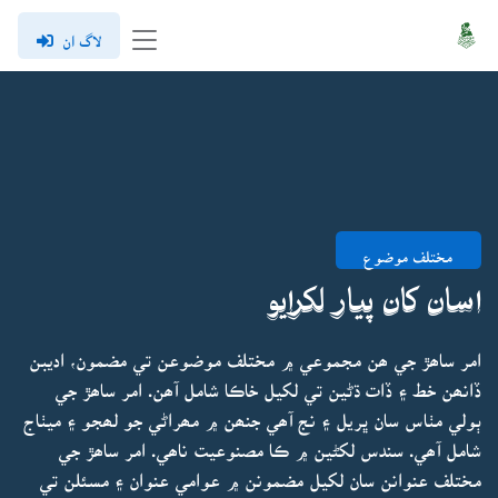
لاگ ان
مختلف موضوع
اسان کان پيار لکرايو
امر ساھڙ جي ھن مجموعي ۾ مختلف موضوعن تي مضمون، اديبن
ڏانھن خط ۽ ڏات ڌڻين تي لکيل خاڪا شامل آھن. امر ساھڙ جي
ٻولي مٺاس سان ڀريل ۽ نج آھي جنھن ۾ مھراڻي جو لھجو ۽ ميٺاج
شامل آھي. سندس لکڻين ۾ ڪا مصنوعيت ناھي. امر ساھڙ جي
مختلف عنوانن سان لکيل مضمونن ۾ عوامي عنوان ۽ مسئلن تي