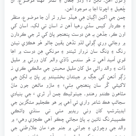
ڇُھيل ۽ اڇوتا اڃا بہ موجود آهن.
چمن جي اکين اڳيان هِي هيڏو سارو ٿر اُن جا موضوع، منظر
۽ ڪردار کيس سڏي رهيا آهن تہ اسان تي لکِ، اسان کي
اون ڪر، جڏهن بہ هن دوست پنھنجو پاڻ کي ٿر جي ڪردارن
۾ وڃائي وري ڳولي لڌو تڏهن يقين ڄاڻو هُو هڪڙي نيئن
رنگ ۽ ڍنگ سان نروار ٿيندو ۽ مونکي هِن دوست ۾ اهِا
قوي اُميد آهي تہ هُو سندس ڏاڏي والم کان ورثي ۾ مليل
ڏات ۽ والد راڻي مل کان مليل محبتن جي مالڪي ڪري نہ
رُڳو اُنھن کي جڳ ۾ جيئدان بخشيندو پر پاڻ بہ لکِڻ جي
لاکيڻي گُر سان پنھنجي مِٽيءَ ۽ مارُو ماڻھن جون مانُ
مٿاهون ڪندو رهندو. جيتوڻيڪ چمن آر ٿري ءَ جي بنيادي
سڃاڻپ هڪ شاعر واري ئي آهي پر هو ڪجليو مئگزين جي
ايڊيٽرشپ کان وٺي ريڊيو مٺي تي سنڌي ڍاٽڪي
ڪمپيئرنگ تائين بہ پاڻ مڃائي چڪو آهي ڪچڙي وهيءَ ۾
والد جي وڇوڙي ۽ جواني ۾ جنم جوءَ مان جلاوطني جي
درد هن جي وجود کي ولوڙيو ضرور آهي پر شاعري وري بہ