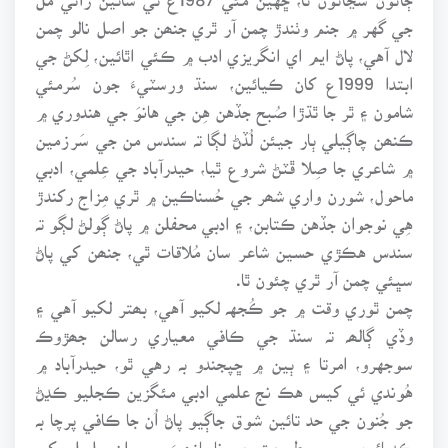
جي گهر ۾ جنم وٺندڙ چمن آر ٿري جنھن جو اصل نالو چمن
لال آهي، پاڻ ايم اي انگريزي ادب ۾ ڪئي اٿائين، لِکڻ جي
ابتدا 1999ع کان ڪيائين، سنڌ ورسٽيءَ جون سُرمئي
شامون ۽ ٿر جا ٿڌڙا صُبح جڏهن هِن جي هانوَ جي هندوري ۾
ڪنھن چاڳيلي ٻار جيئن لُڏڻ لڳا تہ سندس من جي سَرزمين
۾ شاعري جا صِلا ڦٽڻ شروع ٿيا، حيدرآباد جي عِلمي، ادبي
ماحول، شورن واري شھر جي حُسناڪين ۾ ٿري مِزاج رکندڙ
هِي نوجوان جڏهن ڪتابن، ۽ ادبي محفلن ۾ پاڻ ڳولڻ لڳو تہ
سندس هڪڙي حسين شاعر سان مُلاقات ٿي، جنھن کي پاڻ
سڀئي چمن آر ٿري چئون ٿا.
چمن ٿوري وقت ۾ جو ڪُجهہ لکيو آهي، بھتر لکيو آهي ۽
وڏي ڳالھہ تہ سنڌ جي ڪافي معياري رسالن جھڙوڪ
سوجهرو، امرتا ۽ ٻين ۾ ڇپجندو بہ رهي ٿو، حيدرآباد ۾
هُوندي ئي کيس هڪ نج علمي ادبي مئگزين ڪجليو ڪڍڻ
جو جُنون جي حد تائين شوق جاڳيو پاڻ اُن جا ڪافي پرچا بہ
ڪڍيائين، پر پوءِ طبيعت جي ناسازيءَ سبب انِ سلسلي کي