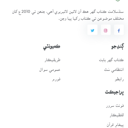
سنڌسلامت ڪتاب گهر ھڪ آن لائين لائبريري آھي، جنھن تي 2010ع کان
مختلف موضوعن تي ڪتاب رکيا پيا وڃن.
ڳنڍجو
ڪميونٽي
ڪتاب گهر بابت
طريقيڪار
انتظامي سَٿ
عمومي سوال
رابطو
فورم
پراجيڪٽ
فونٽ سرور
لفظيڪار
پيغامِ قرآن