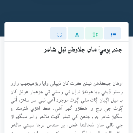
جنم ڀوميءَ مان جلاوطن ٿيل شاعر
اوهان جيڪڏهن نيئن ڪوٽ کان ڏيپلي وايا ويڙهيجهپ وارو
رستو ڏيئي ويا هوندؤ تہ اِن ئي رستي تي جڙهيار هوٽل کان
ٻہ ميل اڳيان ڳاٽ مٿي ڳوٺ موجود آهي نبي سر ساهڙ، اُتي
ڳوٺ جي وچ ۾ هڪڙو گهر آهي. هڪ اهڙي هُنرمند ۽
سگهڙ شاعر جو، جنھن کي تمام گهٽ ماڻھو والم ميگهواڙ
جي نالي سان سُڃاڻندا هُجن، پر سندس ترجا سڀئي ماڻھو
ڄاڻن ٿا تہ والم نہ رُڳو چَم جي جُتين تي چانديءَ جو ڀرت