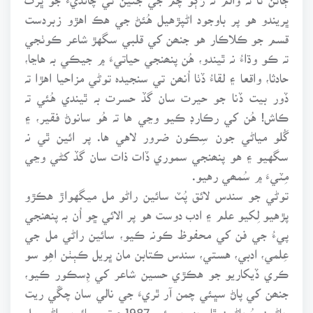
ڀريندو هو پر باوجود اڻپڙهيل هُئڻ جي هڪ اهڙو زبردست
قسم جو ڪلاڪار هو جنھن کي قلبي سگهڙ شاعر ڪوٺجي
تہ ڪو وڌاءُ نہ ٿيندو، هُن پنھنجي حياتيءَ ۾ جيڪي بہ هاڃا،
حادثا، واقعا ۽ لقاءُ ڏٺا اُنھن تي سنجيدہ توڻي مزاحيا اهڙا تہ
ڏور بيت ڏنا جو حيرت سان گڏ حسرت بہ ٿيندي هُئي تہ
ڪاش! هُن کي رڪارڊ ڪيو وڃي ها تہ هُو سانوڻ فقير، ۽
گُلو مياڻي جون سِڪون ضرور لاهي ها. پر ائين ٿي نہ
سگهيو ۽ هو پنھنجي سموري ڏات ذات سان گڏ کڻي وڃي
مِٽيءَ ۾ سُمھي رهيو.
توڻي جو سندس لائق پُٽ سائين راڻو مل ميگهواڙ هڪڙو
پڙهيو لِکيو علم ۽ ادب دوست هو پر الائي ڇو اُن بہ پنھنجي
پيءُ جي فن کي محفوظ ڪونہ ڪيو، سائين راڻي مل جي
عِلمي، ادبي، هستي، سندس ڪتابن مان ڀريل ڪٻٺن اهِو سو
ڪري ڏيکاريو جو هڪڙي حسين شاعر کي ڊِسڪور ڪيو،
جنھن کي پاڻ سڀئي چمن آر ٿريءَ جي نالي سان چڱي ريت
ڄاڻون سُڃاڻون ٿا، ڇهين مئي 1987ع تي سائين راڻي مل