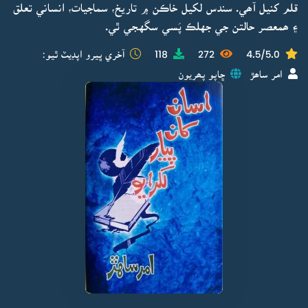
قلم کنيل آھي. سندس لکيل خاڪن ۾ تاريخ، سماجيات، انساني تعلق
۽ ھمعصر حالتن جي جهلڪ پَسي سگهجي ٿي.
4.5/5.0
272
118
آخري ڀيرو اپڊيٽ ٿيو:
امر ساھڙ
ڇاپو پھريون