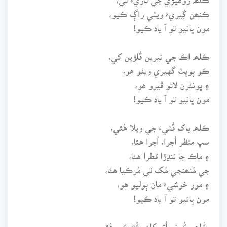
ڪنھن ڳيريءَ ويٺي راڳ ڪيو،
مون ڀانيو تو آ ياد ڪيو!
ڪلھہ اڪ جي نيرين ڦُلڙين کي،
ڪو پوپٽ گهيري ويٺو هو،
۽ ڀونئرن لاٿو ڦيرو هو،
مون ڀانيو تو آ ياد ڪيو!
ڪلھہ باک ڦُٽيءَ جي ويلا هُئي،
سڀ منظر اُجرا، اُجرا هئا،
۽ ماڪ جا ننڍڙا قطرا هئا،
جي مُنھنجي مُک تي مُرڪيا هئا،
۽ مور خوشيءَ مان ٻوليو هو،
مون ڀانيو تو آ ياد ڪيو!
ڪَلھہ ڪُونج اُتر کان ڪُڻڪي هُئي،