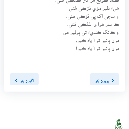
هيءَ دلبر دلڙي ڌڙڪي هُئي،
۽ ساڄي اک ڀي ڦڙڪي هُئي،
ڪا سار هوا ۾ سُڏڪي هُئي،
۽ ڪانگ ڪنڊيءَ تي ٻوليو هو،
مون ڀانيو تو آ ياد ڪيو،
مون ڀانيو تو آ ياد ڪيو!
پويون پَنو
اڳيون پنو