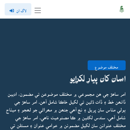
لاگ ان
مختلف موضوع
اسان کان پيار لکرايو
امر ساھڙ جي ھن مجموعي ۾ مختلف موضوعن تي مضمون، اديبن
ڏانھن خط ۽ ڏات ڌڻين تي لکيل خاڪا شامل آھن. امر ساھڙ جي
ٻولي مٺاس سان ڀريل ۽ نج آھي جنھن ۾ مھراڻي جو لھجو ۽ ميٺاج
شامل آھي. سندس لکڻين ۾ ڪا مصنوعيت ناھي. امر ساھڙ جي
مختلف عنوانن سان لکيل مضمونن ۾ عوامي عنوان ۽ مسئلن تي