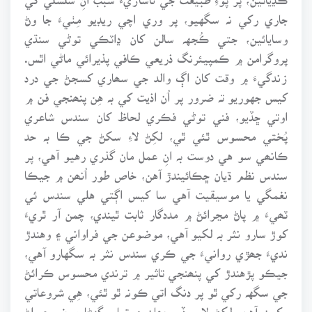
جاري رکي نہ سگهيو، پر وري اچي ريڊيو مِٺيءَ جا وڻ
وسايائين، جتي ڪُجهہ سالن کان ڍاٽڪي توڻي سنڌي
پروگرامن ۾ ڪمپيئرنگ ذريعي ڪافي پذيرائي ماڻي اٿس.
زندگيءَ ۾ وقت کان اڳ والد جي سھاري کسجڻ جي درد
کيس جهوريو تہ ضرور پر اُن اذيت کي بہ هِن پنھنجي فن ۾
اوتي ڇڏيو، فني توڻي فڪري لحاظ کان سندس شاعري
پُختي محسوس ٿئي ٿي، لکِڻ لاءِ سکڻ جي ڪا بہ حد
ڪانھي سو هي دوست بہ انِ عمل مان گذري رهيو آهي، پر
سندس نظم ڌيان ڇڪائيندڙ آهن، خاص طور اُنھن ۾ جيڪا
نغمگي يا موسيقيت آهي سا کيس اڳتي هلي سندس ئي
ٽھيءَ ۾ پاڻ مڃرائڻ ۾ مددگار ثابت ٿيندي، چمن آر ٿريءَ
کوڙ سارو نثر بہ لکيو آهي، موضوعن جي فراواني ۽ وهندڙ
نديءَ جھڙي روانيءَ جي ڪري سندس نثر بہ سگهارو آهي،
جيڪو پڙهندڙ کي پنھنجي تاثير ۾ ترندي محسوس ڪرائڻ
جي سگهہ رکي ٿو پر دنگ اتي ڪونہ ٿو ٿئي، هِي شروعاتي
وِکون آهن. لکِڻ لاءِ وڏو جھان ۽ تمام گهڻا موضوع، اڻ