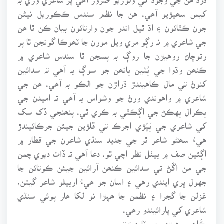
کيس سھيڙيو آهي. هن جا نظم سندس ڪڪوريل نيڻن
جون ڪٿائون ۽ اڌ ٿيل اندر جون وارتائون بيان ڪن ٿا هن
جي شاعري ۾ نہ رڳو مري ويل مورن جا ٽھوڪا گونجن ٿا پر
رتوڇاڻ روهيڙن جا روڳ بہ پسجن ٿا سندس شاعري ۾
ڪنھن وڌوا جي ٻُٽين ٻانھن جو سوڳ بہ آهي تہ سدائين
کنوڻ تي مال ڪاهيندڙ ڌراڙن جو الڪو بہ آهي. هن جي
شاعري ۾ واهوندي ورڻ جو وشواس بہ آهي تہ اميدن جي
ٻڪرال ٻهڪڻ جي اڳڪٿي بہ ڪري ٿي. پنھنجي ڏک سک
کي شاعري جي ٻَپُڙي اجرڪ تي ڦلڙين جيئن جرڪائيندڙ
هيءُ سھڻو شاعر ٿر جي جديد سنڌي شاعرن جي قطار ۾
اڳئين صف ۾ بيٺل نظر اچي ٿو. دعا آهي تہ ڏات ديوي چمن
جي من اڱڻ تي سدائين ڪنھن آرائين جيئن ڪوتائن جا
جهول ڀري ايندي رهي ۽ اسان جو هيءُ اربيلو شاعر گيتن،
غزلن جا گجرا ۽ نظمن جا ھہڙا نو لکا هار پوئي سنڌي
شاعري کي پارائيندو رهي.
ڪَلھہ روهيڙي جي ٽاريءَ تي،