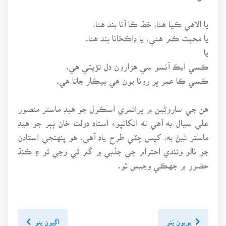
يا الاهي ڪيا هئا، خط ڪا آنا بند هئا،
يا محبت ڪم هئي، يا ڊاڪخانا بند هئا.
يا
ڪسي ايڪ آنسو سي هزارون دل تڙپتي هي،
ڪسي ڪا عمر ڀر رونا يون هي بيڪار جاتا هي.
هن جي ساروڻِين ۾ پرائمري اسڪول جو هيڊ ماستر منصور
علي سيال به آهي ته انکانپوءِ استاد دولت خان ٻٻر جو هيڊ
ماستر ٿيڻ به، کيس چٽي طرح ياد آهي. هو پنهنجي استادن
جو نالو وٺندي احترام جي جذبي ۾ گم ٿي وڃي ٿو ۽ ڪنڌ
حضور ۾ جهڪي وڃيس ٿو.
پويون پَنو
اڳيون پنو