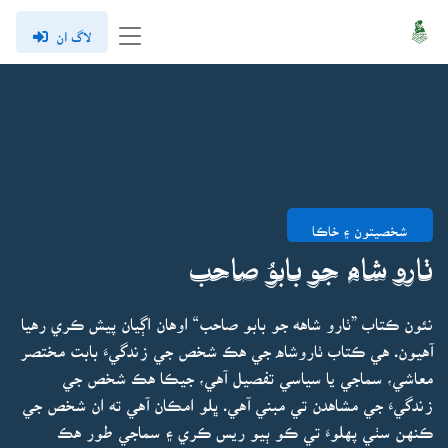
لاگ ان
شخصيتون ۽ خاڪا
ٺارو شاه جو بابوُ صاحب
نئون ڪتاب ”ٺارو شاهه جو بابو صاحب“ اوهان اڳيان پيش ڪري رهيا
آهيون. هي ڪتاب ٺاروشاه جي هڪ شخص جي زندگيءَ بابت مختصر
معاشي، سماجي يا سياسي تفصيل آهي، جيڪا هڪ شخص جي
زندگيءَ جي مشاهدن تي مبني آهي. ڀلو امڪان آهي ته ان شخص جي
ڪنهن سٺي پهلوءَ تي ڪو ٻيو ريس ڪري ۽ سماجي طور هڪ