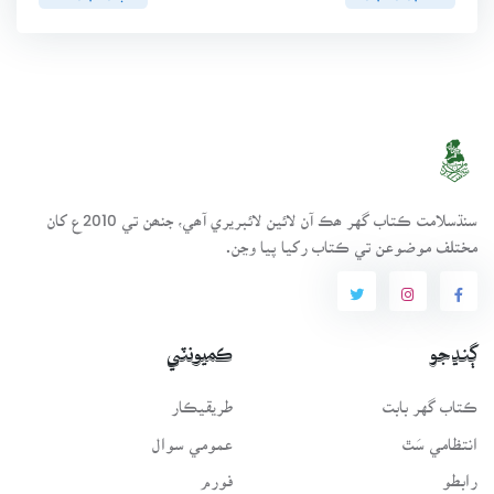
سنڌسلامت ڪتاب گهر ھڪ آن لائين لائبريري آھي، جنھن تي 2010ع کان
مختلف موضوعن تي ڪتاب رکيا پيا وڃن.
ڳنڍجو
ڪميونٽي
ڪتاب گهر بابت
طريقيڪار
انتظامي سَٿ
عمومي سوال
رابطو
فورم