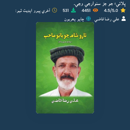
ڀلائيءَ جو جز سنوارجي وڃي.
4.5/5.0
4451
531
آخري ڀيرو اپڊيٽ ٿيو:
علي رضا قاضي
ڇاپو پھريون