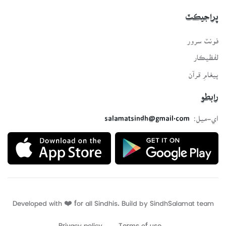
پراجيڪٽ
فونٽ سرور
لفظيڪار
پيغامِ قرآن
رابطو
اي-ميل:
salamatsindh@gmail.com
Developed with ❤️ for all Sindhis. Build by
SindhSalamat
team
Privacy policy
Terms of use