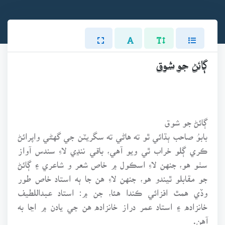
ڳائڻ جو شوق
ڳائڻ جو شوق
بابوُ صاحب ٻڌائي ٿو ته هاڻي ته سگريٽن جي گهڻي واپرائڻ
ڪري ڳلو خراب ٿي ويو آهي، باقي ننڍي لاءِ سندس آواز
سٺو هو، جنهن لاءِ اسڪول ۾ خاص شعر و شاعري ۽ ڳائڻ
جو مقابلو ٿيندو هو، جنهن لاءِ هن جا ٻه استاد خاص طور
وڏي همٿ افزائي ڪندا هئا، جن ۾: استاد عبداللطيف
خانزاده ۽ استاد عمر دراز خانزاده هن جي يادن ۾ اڃا به
آهن.