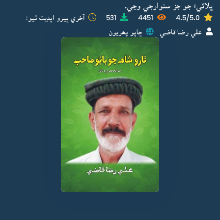
ڀلائيءَ جو جز سنوارجي وڃي.
4.5/5.0
4451
531
آخري ڀيرو اپڊيٽ ٿيو:
علي رضا قاضي
ڇاپو پھريون