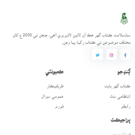
سنڌسلامت ڪتاب گهر ھڪ آن لائين لائبريري آھي، جنھن تي 2010ع کان
مختلف موضوعن تي ڪتاب رکيا پيا وڃن.
ڳنڍجو
ڪميونٽي
ڪتاب گهر بابت
طريقيڪار
انتظامي سَٿ
عمومي سوال
رابطو
فورم
پراجيڪٽ
فونٽ سرور