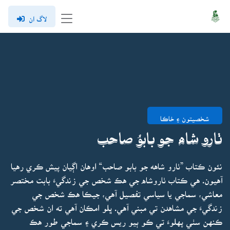
لاگ ان
شخصيتون ۽ خاڪا
ٺارو شاه جو بابوُ صاحب
نئون ڪتاب ”ٺارو شاهه جو بابو صاحب“ اوهان اڳيان پيش ڪري رهيا
آهيون. هي ڪتاب ٺاروشاه جي هڪ شخص جي زندگيءَ بابت مختصر
معاشي، سماجي يا سياسي تفصيل آهي، جيڪا هڪ شخص جي
زندگيءَ جي مشاهدن تي مبني آهي. ڀلو امڪان آهي ته ان شخص جي
ڪنهن سٺي پهلوءَ تي ڪو ٻيو ريس ڪري ۽ سماجي طور هڪ