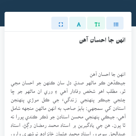
انهن جا احسان آهن
انهن جا احسان آهن
جيڪڏهن ڪو ماڻهو صدقِ دل سان ڪنهن جو احسان مڃي
ٿو، مطلب اهو شخص وفادار آهي ۽ وري ان ماڻهو جو ڇا
چئجي جيڪو پنهنجي زندگيءَ جي ڪل موڙي پنهنجن
استادن کي سمجهي؛ بابوُ صاحب به انهن ماڻهن منجهه شامل
آهي، جيڪي پنهنجي محسن استادن جو ذڪر ڪندي پورا نه
ٿا پون. هن جي يادگيرين ۾ استاد محمد رمضان وڳڻ، استاد
عبدالحق سومرو، استاد محمد عثمان خانزاده نوشهري وارو،