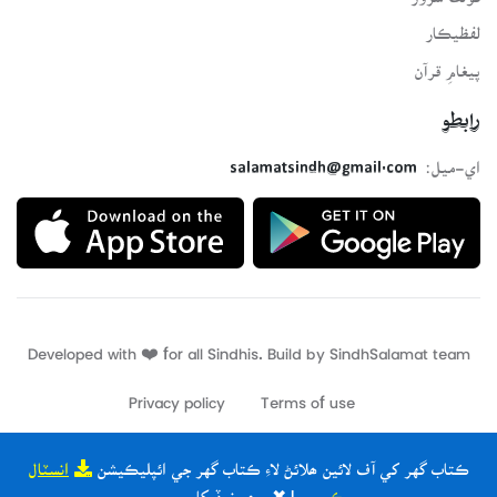
لفظيڪار
پيغامِ قرآن
رابطو
اي-ميل:
salamatsindh@gmail.com
Developed with ❤️ for all Sindhis. Build by
SindhSalamat
team
Privacy policy
Terms of use
ڪتاب گهر کي آف لائين ھلائڻ لاءِ ڪتاب گهر جي ائپليڪيشن
انسٽال
ڪريو
| ✖ ٻيھر نہ ڏيکاريو