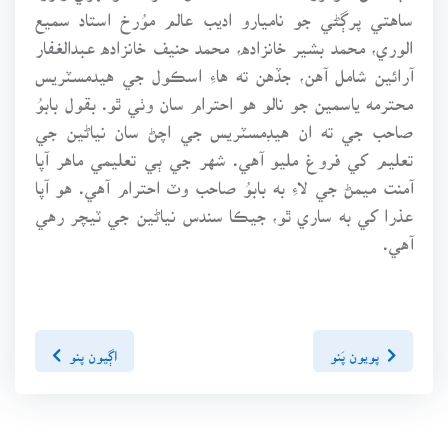
ساهتي پرڳڻي جو ناميارو اديب عالم موُرخ استاد سميع
الوري، محمد بشير خانزاده، محمد حنيف خانزاده عبدالغفار
آرائين شامل آهن، جڏهن ته هاءِ اسڪول جي هيدمسٽريس
محترمه ياسمين جو نالو هو احترام سان وٺي ٿو. بقول بابوُ
صاحب جي ته ان هيڊمسٽريس جي اچڻ سان نياڻين جي
تعليم کي فروغ مليو آهي. شهر جي ٻي تعليمي ماهر آپا
آمنت ميمڻ جي لاءِ به بابوُ صاحب وٽ احترام آهي. هو آپا
عذرا کي به ساري ٿو، جيڪا سندس نياڻين جي ٽيچر رهي
آهي.
پويون پَنو
اڳيون پنو