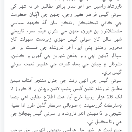
ٺاروشاه واسين جو اهو تمام پراڻو مطالبو هو ته شهر کي
سوئي گيس فراهم ڪيو وڃي. جنهن جي اڳيان حڪومت
جي ڪافي ٽيڪنيڪل رنڊڪن سان گڏ ڪجهه سياسي
مشڪلاتون پڻ هيون، جنهن جي ڪري هيڏو سارو تاريخي
شهر سالن کان سوئي گيس جهڙي زبردست سهولت کان
محروم رهندو پئي آيو. آخر ٺاروشاه جي قسمت ۾ اهو
سڀاڳو ڏينهن اچي ويو جڏهن شهرين جي گهرن ۾ ڪاٺين،
ڪوئلن ۽ ڇيڻن جي بجاءِ قدرت جي عظيم نعمت سوئي
گيس ٻري.
سوئي گيس جي انهي وقت جي جنرل مئنجر آفتاب ميمڻ
مطابق ٺاروشاه تائين گيس پائيپ لائين وڇائڻ ۾ 8 ڪروڙ 2
لک 26 هزار روپيا خرچ آيا. هڪ اطلاع مطابق اهي پئسا
ڊسٽرڪٽ گورنمينٽ ۽ صوبائي سرڪار گڏيل طور ادا ڪيا،
نتيجي ۾ 6 مهينن اندر ٺاروشاه ۾ سوئي گيس پهچائڻ جي
هي رٿا مڪمل ٿي.
جيتوڻيڪ هن شهر جا رهواسي پنهنجي اتهاسي حق موجب