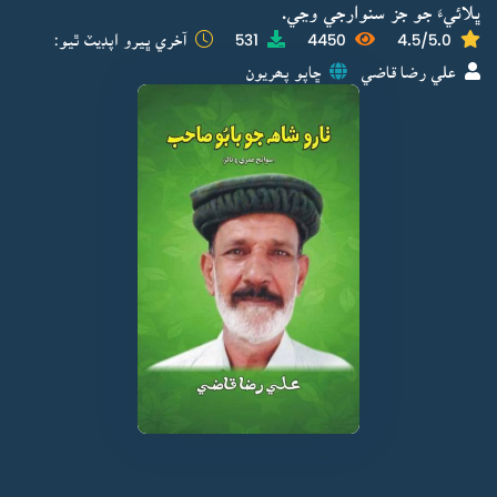
ڀلائيءَ جو جز سنوارجي وڃي.
4.5/5.0
4450
531
آخري ڀيرو اپڊيٽ ٿيو:
علي رضا قاضي
ڇاپو پھريون