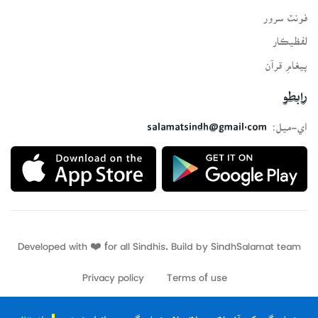
فونٽ سرور
لفظيڪار
پيغامِ قرآن
رابطو
اي-ميل:
salamatsindh@gmail.com
Developed with ❤️ for all Sindhis. Build by
SindhSalamat
team
Privacy policy
Terms of use
ڪتاب گهر کي آف لائين ھلائڻ لاءِ ڪتاب گهر جي ائپليڪيشن
انسٽال