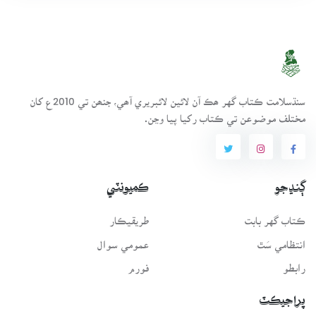
سنڌسلامت ڪتاب گهر ھڪ آن لائين لائبريري آھي، جنھن تي 2010ع کان
مختلف موضوعن تي ڪتاب رکيا پيا وڃن.
ڳنڍجو
ڪميونٽي
ڪتاب گهر بابت
طريقيڪار
انتظامي سَٿ
عمومي سوال
رابطو
فورم
پراجيڪٽ