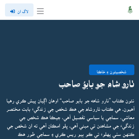
لاگ ان
شخصيتون ۽ خاڪا
ٺارو شاه جو بابوُ صاحب
نئون ڪتاب ”ٺارو شاهه جو بابو صاحب“ اوهان اڳيان پيش ڪري رهيا
آهيون. هي ڪتاب ٺاروشاه جي هڪ شخص جي زندگيءَ بابت مختصر
معاشي، سماجي يا سياسي تفصيل آهي، جيڪا هڪ شخص جي
زندگيءَ جي مشاهدن تي مبني آهي. ڀلو امڪان آهي ته ان شخص جي
ڪنهن سٺي پهلوءَ تي ڪو ٻيو ريس ڪري ۽ سماجي طور هڪ