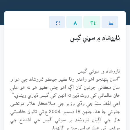
ٺاروشاه ۾ سوئي گيس
ٺاروشاه ۾ سوئي گيس
“اسان پنهنجو اهو واعدو وفا ڪيو جيڪو ٺاروشاه جي عوام
سان مڪاني چونڊن کان اڳ اهو چئي ڪيو هو ته هو علي
خان عالماڻي کي ووٽ ڏين ته انهن کي گيس ڏياري ويندي.”
اهي لفظ سنڌ جي وڏي وزير جي صلاحڪار غلام مرتضى
جتوئي جا هئا، جنهن 18 ڊسمبر 2004ع تي ٽائون ڪاميٽي
هال جي اڳيان ٺاروشاه ۾ سوئي گيس جي افتتاح جي
موقعي تي هڪ عوامي ميڙ ۾ ڳالهايا.