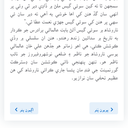
سمجهن ٿا ته کين سوئي گيس ملڻ ۾ ڏاڍي دير ٿي وئي پر
انهي سان گڏ هنن کي اها خوشي به آهي ته دير سان ئي
سهي پر هنن کي سوئي گيس جهڙي نعمت عطا ٿي.”
ٺاروشاه ۾ سوئي گيس آڻڻ بابت عالماڻي برادرس جو ڪردار
به تاريخ ۾ سدائين زنده رهندو. هنن ان سلسلي ۾ وڏي
ڪوشش ڪئي. هي اهو زمانو هو جڏهن علي خان عالماڻي
يوسي ٺاروشاه جو ناظم ۽ ضلعي نوشهروفيروز جو نائب
ناظم هو. تنهن پنهنجي ذاتي ڪوششن سان ڊسٽرڪٽ
گورنمينٽ جي فنڊ مان پئسا جاري ڪرائي ٺاروشاه کي هن
عظيم تحفي سان نوازيو.
پويون پَنو
اڳيون پنو