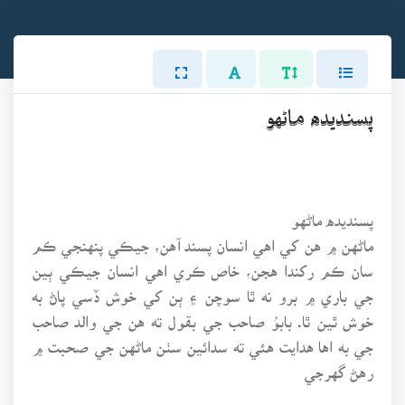
پسنديده ماڻهو
پسنديده ماڻهو
ماڻهن ۾ هن کي اهي انسان پسند آهن، جيڪي پنهنجي ڪم
سان ڪم رکندا هجن، خاص ڪري اهي انسان جيڪي ٻين
جي باري ۾ برو نه ٿا سوچن ۽ ٻن کي خوش ڏسي پاڻ به
خوش ٿين ٿا. بابوُ صاحب جي بقول ته هن جي والد صاحب
جي به اها هدايت هئي ته سدائين سٺن ماڻهن جي صحبت ۾
رهڻ گهرجي