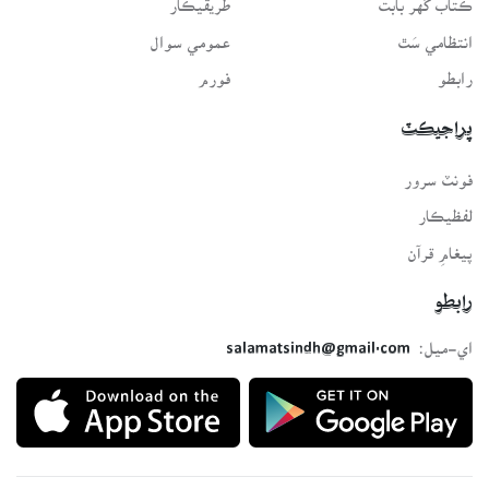
انتظامي سَٿ
عمومي سوال
رابطو
فورم
پراجيڪٽ
فونٽ سرور
لفظيڪار
پيغامِ قرآن
رابطو
اي-ميل:
salamatsindh@gmail.com