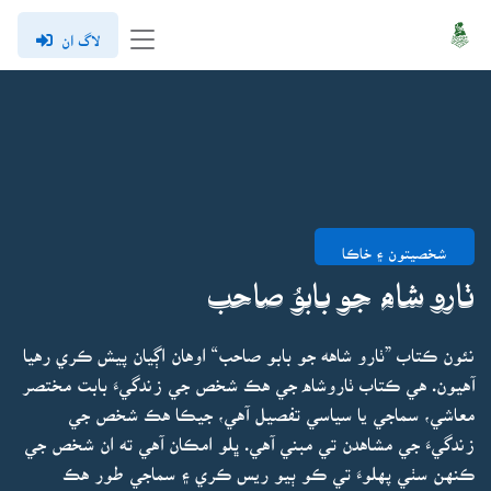
لاگ ان
شخصيتون ۽ خاڪا
ٺارو شاه جو بابوُ صاحب
نئون ڪتاب ”ٺارو شاهه جو بابو صاحب“ اوهان اڳيان پيش ڪري رهيا
آهيون. هي ڪتاب ٺاروشاه جي هڪ شخص جي زندگيءَ بابت مختصر
معاشي، سماجي يا سياسي تفصيل آهي، جيڪا هڪ شخص جي
زندگيءَ جي مشاهدن تي مبني آهي. ڀلو امڪان آهي ته ان شخص جي
ڪنهن سٺي پهلوءَ تي ڪو ٻيو ريس ڪري ۽ سماجي طور هڪ