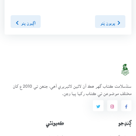
پويون پَنو
اڳيون پنو
سنڌسلامت ڪتاب گهر ھڪ آن لائين لائبريري آھي، جنھن تي 2010ع کان
مختلف موضوعن تي ڪتاب رکيا پيا وڃن.
ڳنڍجو
ڪميونٽي
ڪتاب گهر بابت
طريقيڪار