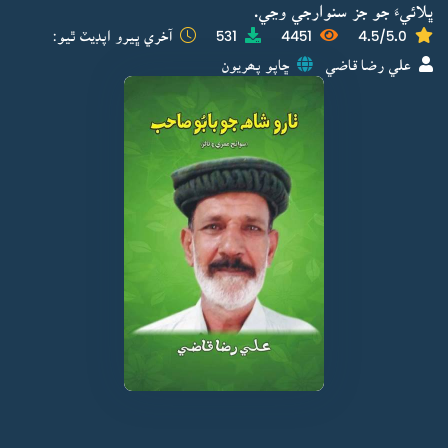
ڀلائيءَ جو جز سنوارجي وڃي.
4.5/5.0
4451
531
آخري ڀيرو اپڊيٽ ٿيو:
علي رضا قاضي
ڇاپو پھريون