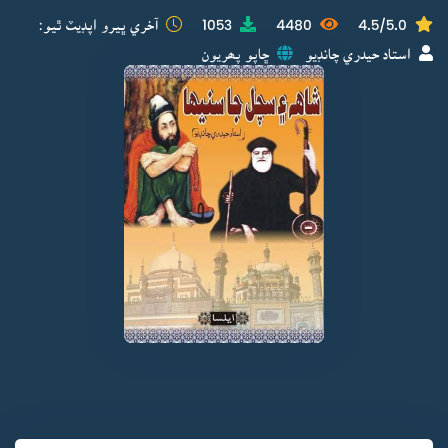
4.5/5.0
4480
1053
آخري ڀيرو اپڊيٽ ٿيو:
استاد حيدري چانڊيو
ڇاپو پھريون