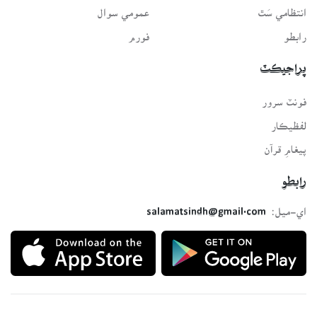
انتظامي سَٿ
عمومي سوال
رابطو
فورم
پراجيڪٽ
فونٽ سرور
لفظيڪار
پيغامِ قرآن
رابطو
اي-ميل:
salamatsindh@gmail.com