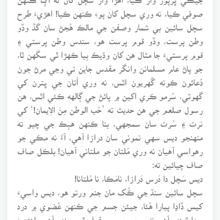
صوفي ڪيا، نه وري سچل کان پوءِ ڪنهن ڪيا! اهڙيءَ طرح
سچل سائين بي شمار وصفن جي مالڪ هُجڻ سان گڏ وڏو
وطن پرست، وڏو قوم پرست هو، سندس وطن پرستي ۽
قوم پرستيءَ جا مثال هن کان وڌيڪ ٻيا ڪهڙا ٿي سگهن ٿا،
جو پاڻ عام مسلمانن وانگر مقدس جاين تي وڃي مرڻ جون
دُعائون ڪونه گُهريون اٿس، نه وري اُتان جي ڀترن کي
گهوٽي، سُرمو ڪري اکين ۾ پائڻ جي ڳالهه ڪئي اٿس، هن
رسول صلعم جي هن حديث ته ’حُب الوطن مِنَ الاِيمان!‘ کي
نرت ۽ سُرت سان سمجهي، بنا ڪنهن هٻڪ جي چيو ته
منهنجو ديس سهي نموني سان درازا آهي، آءٌ نه مڪي جو
رهواسي آهيان نه وري مُلتان جو ملتاني آهيان! بلڪل صاف
صاف چيائين ته:
ديس سَچل دا دَرس دَرازا، نامَڪا، نا مُلتانا!
سچل سائين سنڌ جي ڪُک مان جنم ورتو هو، ديس واسيءَ
کيس ڏاڍا پيارا هُئا، جيئن جسم جي ڪنهن عُضوي ۾ درد
پيدا ٿيندو آهي ته سڄو جسم بيقرار ٿي ويندو آهي، اهڙيءَ