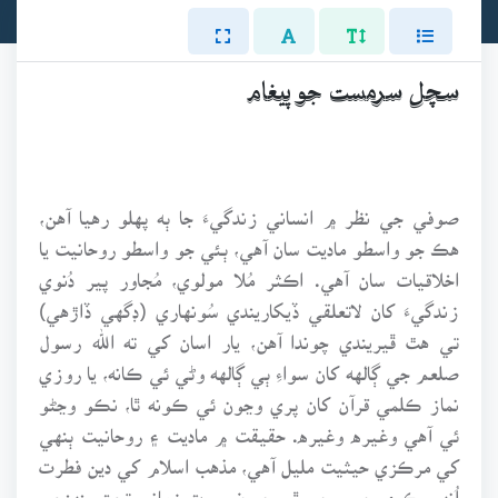
سچل سرمست جو پيغام
صوفي جي نظر ۾ انساني زندگيءَ جا ٻه پهلو رهيا آهن،
هڪ جو واسطو ماديت سان آهي، ٻئي جو واسطو روحانيت يا
اخلاقيات سان آهي. اڪثر مُلا مولوي، مُجاور پير دُنوي
زندگيءَ کان لاتعلقي ڏيکاريندي سُونهاري (ڊگهي ڏاڙهي)
تي هٿ ڦيريندي چوندا آهن، يار اسان کي ته الله رسول
صلعم جي ڳالهه کان سواءِ ٻي ڳالهه وڻي ئي ڪانه، يا روزي
نماز ڪلمي قرآن کان پري وڃون ئي ڪونه ٿا، نڪو وڃڻو
ئي آهي وغيره وغيره. حقيقت ۾ ماديت ۽ روحانيت ٻنهي
کي مرڪزي حيثيت مليل آهي، مذهب اسلام کي دين فطرت
اُنهي ڪري چيو وڃي ٿو، جو ضرورت زماني تحت پنهنجي