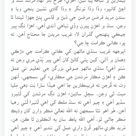
اچڻ کانپوءِ وڏا وڏا تونگر ۽ وڏا گادي نشين بنجي ويا ۽
سندن مريد قرضن مرضن جي ڌبڻ ۾ ڦاسي پِنڻ جهڙا ٿيندا ٿا
وڃن، سنڌ ۾ اهڙن پيرن وڏي تباهي آندي آهي، اهڙا ٺڳ پير
جيڪي پنهنجي گذران لاءِ غريب مريدن جا محتاج آهن، ته
پوءِ ڪاني ڪرامت ڇا جي؟
اٻوجهه غريب سنڌي ماڻهن کي ڪاني ڪرامت جي دڙڪي
دهمان ۾ آڻي، کين پٽي کائڻ کان اُهي پير ٻُڏي مري وڃن ته
سُٺو آهي! سنڌي ماڻهو صوفي بزرگن جي تعليم تي عمل
ڪن ۽ اهڙن مَڪار مُرشدن جي مڪاريءَ کي سمجهي، اُنهن
وٽ نه ڦُرجن ته فريبڪارين جا اهي هيڏا سارا بُت ڊهي مِليا
ميٽ ٿي وڃن. سچل سائينءَ اهڙن ٺڳ مرشدن کي لُٽيرو
سڏيو آهي ۽ چيو آهي ته سنڌ ملڪ کي اِهي لُٽيرا لُٽي رهيا
آهن، هُو اِهو نٿا سمجهن ته الله تعاليٰ مَڪر وارن کان وڌيڪ
مَڪر ڄاڻي ٿو، اُهي الله پاڪ سان به اَٽڪلون ٿا ڪن، هن،
مُريد ڪري ماڻهو ڦُرڻ واري عمل کي ننديو آهي ۽ چيو آهي
ته مريد ڪرڻ جو خيال نه رکو ۽ عاشق بنجي نروار ٿيو!