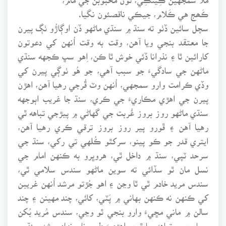
ڪَھج هي ڪَلام، جيڪي ناقصئون نگيا.
سچل سائين ڏٺو ته سنڌ ۾ سنڌي ماڻهو ڏن اوڳاڙُو ٺڳ پيرن
جا معتقد بنجي ويا آهن، وقت به وقت اُنهن کي دعوتون
کارائين ٿا ۽ نذرانا ڏئي خوش ٿا ڪن، اِهو سڀ ڪجهه سنڌي
ماڻهن جي سادگيءَ جو سبب آهي، جو هُو ٺوڳي پيرن کي
وڏي ڪرامت وارو سمجهي، اُنهن وٽ ڦُرجي رهيا آهن، اهڙن
پيرن جي اهڙي مڪاريءَ جي ڪري، سنڌ جا غريب اٻوجهه
سنڌي ماڻهو روز بروز غُربت جي گهاڻي ۾ پيڙجي تباهه ٿي
رهيا آهن ۽ ڦورو پير روز بروز ترقي ڪري رهيا آهن،
ايتري قدر جو ڪو پينو، سرکٿو ڪُلهي تي رکي، سنڌ جي
سرحد ٽپي، سنڌ ۾ داخل ٿي، هروڀرو به ڪنهن امام جي
نسل مان ٿو سڏائي ته سوين ماڻهو سندس سلامي ٿي،
سندس مريد خادم ٿي ٿا وڃن ۽ اهو جُڙتو مرشد اُنهن غريبن
کي ڪنهن نه ڪنهن بهاني ۾ پَٽي، کائي، چند مهينن ۽ چند
سالن ۾ ماني مڇيءَ وارو بنجي ٿو وڃي، سندس مُريد بُکن
بيمارين ۾ تباهه پيا ٿين، اهڙيءَ طرح نام نهاد مرشد سنڌ ۾