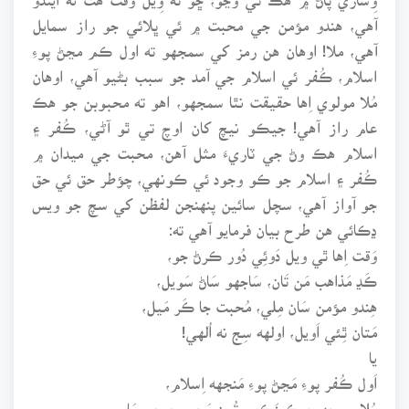
آهي، هندو مؤمن جي محبت ۾ ئي ڀلائي جو راز سمايل
آهي، ملا! اوهان هن رمز کي سمجهو ته اول ڪم مڃڻ پوءِ
اسلام، ڪُفر ئي اسلام جي آمد جو سبب بڻيو آهي، اوهان
مُلا مولوي اِها حقيقت نٿا سمجهو، اهو ته محبوبن جو هڪ
عام راز آهي! جيڪو نيچ کان اوچ تي ٿو آڻي، ڪُفر ۽
اسلام هڪ وڻ جي ٽاريءَ مثل آهن، محبت جي ميدان ۾
ڪُفر ۽ اسلام جو ڪو وجود ئي ڪونهي، چؤطر حق ئي حق
جو آواز آهي، سچل سائين پنهنجن لفظن کي سچ جو ويس
ڍڪائي هن طرح بيان فرمايو آهي ته:
وَقت اِها ٿي ويل دَوئِي دُور ڪرڻ جو،
ڪَڍ مَذاهب مَن تَان، سَاجهو سَاڻ سَويل،
هِندو مؤمن سَان مِلي، مُحبت جا ڪَر مَيل،
مَتان ٿِئي اَويل، اولهه سِج نه اُلهي!
يا
اَول ڪُفر پوءِ مَڃڻ پوءِ مَنجهه اِسلام،
مُلا سمجهين ڪِينَڪِي، تُون مَحبوبن جي مَام،