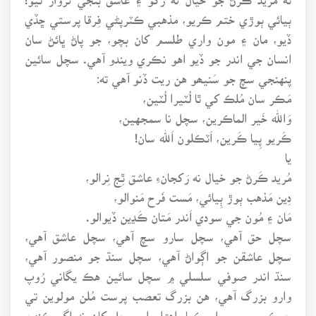
ٻيائي ٻوڙي ختم ڪريو، مذهبي ڪٽرپڻي فِرقا پرستي ڇڏي
ڏيو، مان ۽ مون واري طلسم کان بچو، جو پاڻ ڀائڻ سان
انسان جي اندر جو ڏيو اهو نڪري ويندو آهي. سچل سائين
پنهنجي سچ جو سَنيھو هن ريت ڏنو آهي ته:
مَڪر سان مُلڪ کي ٿا لُٽيرا لُٽين،
وَالله خَير الماڪرين، سچل نا سمجهين،
ڪَريو پِيا ڪَرين، اَٽڪلون اَلله سان!
يا
مُريد ڪَرڻ جو خيال نه رَکجانءِ عاشق ٿِج نِرالو،
دِين مَذهب ٻوڙ ٻِيائي، مَست فَرح مَنوالو،
مَان ۽ مُون جي سودي اَندر مَتان ڪَڍين ڏيوالو.
سچل حق آهي، سچل سارو سچ آهي، سچل عاشق آهي،
سچل عاشقن جو اڳواڻ آهي، سچل سنڌ جو منصور آهي،
سنڌ اندر صوفي سلسلي ۾ سچل سائين هڪ يگاني رُوپ
وارو بزرگ آهي، هن بزرگ تعصب پرست مُلن مولوين تي
جيڪي ڀرپور وار ڪيا، اهڙا وار سچل کان نه اڳ ڪنهن