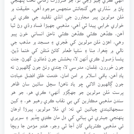
پاڻ ۾ سُڌاري جي گنجائش منجهس موجود آهي. حقيقت ۾
مُلن مولوين پير مجاورن جي انڌي تقليد جي ڪري ئي
خواري خرابي پيدا ٿي آهي، مذهبي جهيڙا فساد وڌي وڻ ٿيا
آهن، ڪڏهن ڪٿي ڪڏهن ڪٿي ناحق انساني خون پيو
وهي، اهڙن مُلن مولوين کي هُجري ۽ مسجد ۾ مذهب جي
نالي ۾ چَھرا، مِٺا ۽ سَڻڀا طعام کائڻ مُئلن کي ختما ڏيڻ،
پئسا وُصول ڪري اُنهن لاءِ بخشش جون دُعائون گهرڻ، جنت
جون حُورون، غِلمان، مدرسي لاءِ چندي وٺڻ جون ڳالهيون ته
ياد آهن، باقي اسلام ۾ امن امان، خدمت خلق افضل عبادت
جون ڳالهيون الائي ڇو ياد ناهن! سچل سائين سان ظاهر
پرست مُلن مولوين جو جهڳڙو اُنهيءَ ڪري هو، جو هو
سندن مذهبي مڪارين کي بي نقاب ڪري رهيو هو، ۽ کين
سمجهائيندي چيائين ٿي ته: اي مُلا مولويو، پيرؤ! اوهان
پنهنجي جيئري ئي ٻيائي کي دل مان ڪڍي ڇڏيو ۽ سويري
ئي مذهبي ڪٽرپڻي کان آجا ٿي وڃو، هندو مؤمن جا ويڇا
وِساري پاڻ ۾ هڪ ٿي وڃو، ڇو ته وِيَل وقت هٿ نه ايندو