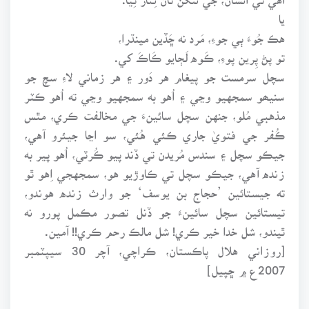
يا
هڪ جُوءَ ٻي جوءِ، مَرد نه ڇَڏين مينڌرا،
تو پڻ پِرين پوءِ، ڪَوه لَڄايو ڪَاڪَ کي.
سچل سرمست جو پيغام هر دَور ۽ هر زماني لاءِ سچ جو
سنيھو سمجهيو وڃي ۽ اُهو به سمجهيو وڃي ته اُهو ڪٽر
مذهبي مُلو، جنهن سچل سائينءَ جي مخالفت ڪري، مٿس
ڪُفر جي فتويٰ جاري ڪئي هُئي، سو اڃا جيئرو آهي،
جيڪو سچل ۽ سندس مُريدن تي ڏند پيو ڪُرٽي، اُهو پير به
زنده آهي، جيڪو سچل تي ڪاوڙيو هو، سمجهجي اِهو ٿو
ته جيستائين ’حجاج بن يوسف‘ جو وارث زنده هوندو،
تيستائين سچل سائينءَ جو ڏنل تصور مڪمل پورو نه
ٿيندو، شل خدا خير ڪري! شل مالڪ رحم ڪري!! آمين.
[روزاني هلال پاڪستان، ڪراچي، آچر 30 سيپٽمبر
2007ع ۾ ڇپيل]