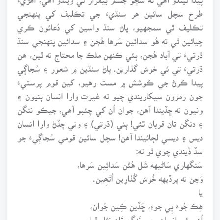
طرح سچل سائين هر سنڌيءَ جي تڪليف کي پنهنجي
تڪليف ٿي سمجهيو، پاڻ سنڌ واسين کي دُعائون ڪري
چيائين ٿي ته هُو سدائين سَرها هُجن ۽ سدائين پنهنجي سنڌ
ڌرتيءَ تي آباد هُجن، ٻئي ڪنهن ملڪ جا محتاج نه ٿين، هن
ڌرتيءَ تي ئي خوش گذارين. پاڻ سنڌين ۾ شعور ۽ سُجاڳي
پيدا ڪرڻ جي ڪوشش ۾ مست رهيو، کين قوم پرستيءَ
جون رمزون سيکاريندي چيو ته غيرت وارا انسان ٻنيون ۽
ونيون نه ڇڏيندا آهن، جوان اُن کي چئبو آهي، جيڪو ننگن
۽ دنگن تان قربان ٿئي! ٻني (ڌرتي) ۽ وني ڇڏڻ وارا انسان
ديس ۽ ديسي لڄائيندا آهن! سچل سائين قومي سُجاڳيءَ جو
سڏ ڏيندي چوي ٿو ته:
سَنگهاري سَاڻيهه شَل هُئَن سَدائِين سَرها،
وَڃن نه پرڏيهه خُوش گُذارِين اُتَھِين.
يا
هِڪ جُوءَ ٻِي جوءِ، ڇَڏين ڪِين جُوان،
اُهي ئي انسان، جي نَنگن تَان نِثار ٿِيا.