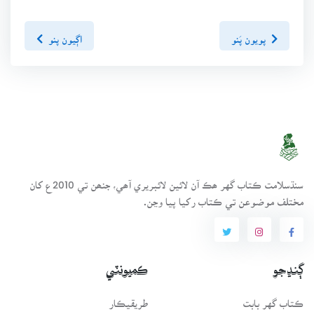
پويون پَنو
اڳيون پنو
سنڌسلامت ڪتاب گهر ھڪ آن لائين لائبريري آھي، جنھن تي 2010ع کان
مختلف موضوعن تي ڪتاب رکيا پيا وڃن.
ڳنڍجو
ڪميونٽي
ڪتاب گهر بابت
طريقيڪار