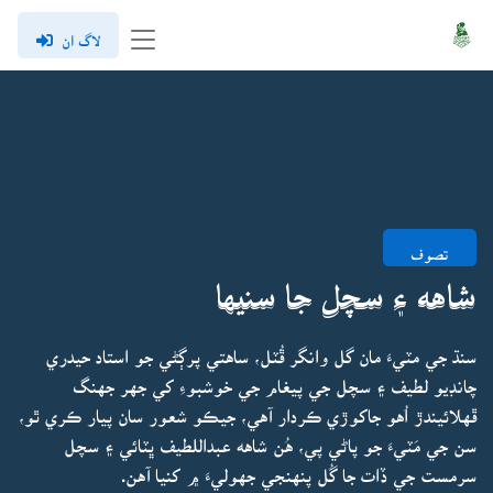
لاگ ان
تصوف
شاهه ۽ سچل جا سنيها
سنڌ جي مٽيءَ مان گل وانگر ڦُٽل، ساهتي پرڳڻي جو استاد حيدري
چانڊيو لطيف ۽ سچل جي پيغام جي خوشبوءِ کي جهر جهنگ
ڦهلائيندڙ اُهو جاکوڙي ڪردار آهي، جيڪو شعور سان پيار ڪري ٿو،
سن جي مَٽيءَ جو پاڻي پي، هُن شاهه عبداللطيف ڀٽائي ۽ سچل
سرمست جي ڏات جا گُل پنهنجي جهوليءَ ۾ کنيا آهن.