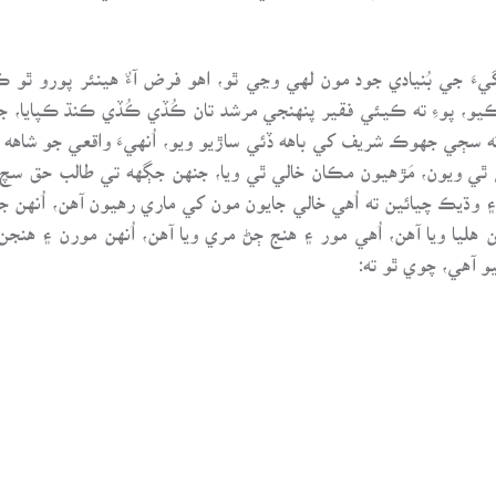
يءَ جي بُنيادي جود مون لهي وڃي ٿو، اهو فرض آءٌ هينئر پورو ٿو
 ڪيو، پوءِ ته ڪيئي فقير پنهنجي مرشد تان ڪُڏي ڪُڏي ڪنڌ ڪپايا،
ه سڄي جهوڪ شريف کي باهه ڏئي ساڙيو ويو، اُنهيءَ واقعي جو شاهه سائ
 ٿي ويون، مَڙهيون مڪان خالي ٿي ويا، جنهن جڳهه تي طالب حق سچ جا ٻ
۽ وڌيڪ چيائين ته اُهي خالي جايون مون کي ماري رهيون آهن، اُنهن 
هليا ويا آهن، اُهي مور ۽ هنج ڄڻ مري ويا آهن، اُنهن مورن ۽ هنجن
 آهي، چوي ٿو ته: