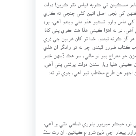
ظالم مسڪينن تي ڪوبه قياس نٿو ڪرين! دولت
نهن کي بُجو، اصل ائين کڻي چئجي ته ڪاري
ي ماس وارو تسڻيو هڏو ملي ويندو آهي، پوءِ
ي آهي، تو ته اهڙا ڪيئي هڏا هٿ ڪري پئي کاڌا
 هر گز ڪونه ٿيندو. خدا تو کان غريبن جي ذري
اب ڪتاب ضرور ٿيندو، ڇو ته تو وانگر ان هڏي
مزن جو معراج پيو ٿو ماڻي، سو هڪ ڏينهن ختم
ان ڪيئي هليا ويا، سندن دولت پوئتي پئي آهي،
 اجهو هن طرح مخاطب ٿيو آهي، چوي ٿو ته:
 ٿو، جيڪو ميرپور بٺوري ضلعي ٺٽي ۾ آهي،
 وارو پيغام اچي ڏيڻ شروع ڪيائين، اُن وٽ سنڌ