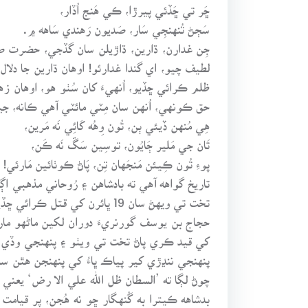
ڇَر تي ڇَڏئي پيرڙا، ڪي هَنج اُڏار،
سَڄڻ تُنهنجِي سَار، صَديون رَهندي سَاهه ۾.
جِن غدارن، ڌارين، ڌاڙيلن سان گڏجي، حضرت ص
لطيف چيو، اي گندا غدارئو! اوهان ڌارين جا دل
ظلم ڪرائي ڇڏيو، اُنهيءَ کان سُٺو هو، اوهان 
حق ڪونهي، اُنهن سان مِٽي مائٽي آهي ڪانه، جيڪ
هِي مُنهن ڏيئي ٻن، تُون وِهُه کَائِي نَه مَرين،
تَان جي مَلير ڄَايُون، توسِين سَڱ نَه ڪَن،
پوءِ تُون ڪِيئن مَنجَهان تِن، پَاڻ ڪوٺائين مَارئي!
تاريخ گواهه آهي ته بادشاهن ۽ رُوحاني مذهبي ا
تخت تي ويهڻ سان 19 ڀائرن کي قتل ڪرائي ڇڏيو، سلطان سليمان، پنهنجي پُٽ مصطفيٰ ۽ پنهنجي دوست وزير اعظم کي قتل ڪرائي ڇڏيو،
حجاج بن يوسف گورنريءَ دوران لکين ماڻهو مارا
کي قيد ڪري پاڻ تخت تي ويٺو ۽ پنهنجي وڏي ڀ
پنهنجي ننڍڙي کير پياڪ ڀاءُ کي پنهنجن هٿن سان گ
چوڻ لڳا ته ’السطان ظل الله علي الا رض‘ يعني