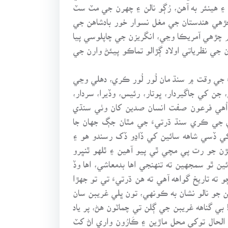
 ۽ هينئر به آهن، رُڳو نالن ۽ چهرن جي مٽ سٽ
چڙهي هندستان جي مغل نسوار خور بادشاهن جي
 ۾ چڙهي آمريڪا وڃي، انگريزن جي چاپلوسي پيا
 جي نظرياتي اولاد ڳڙالو تماڪو پيئڻ وارن جي
َ جي وقت ۾ سنڌ مان لُور لُور ڪري، دهلي وڃي
ن کي جاگيردار، ڀوتار، رئيس، وڏيرا، سردار،
، اُهي فرعون صفت انسان صدين کان وٺي سنڌي
اري جي ڪري سنڌ ڌرتيءَ جي مٿان جڳ جهان جا
تن کي ڏسي شاهه سائين کي ڏاڍو ڏک رسندو هو ۽
ڙن جو رت پي مچي ٿي پيو آهين ۽ ٿلهو ٿنڀرو
ئين ٿو سمجهين ته تنهنجي اها بدمعاشي، اها وڏ
 ته تاريخ گواهه آهي ته هن ڌرتيءَ تي تو جهڙا
من جو نالو نشان به ڪونهي، تون ڀلي غريبن سان
ي گناهه غريبن جي ڳلن تي چماٽون هڻ، پر ياد
 الحال توکي محل ماڙين ۽ ڪَارُون واري اڻ کٽ