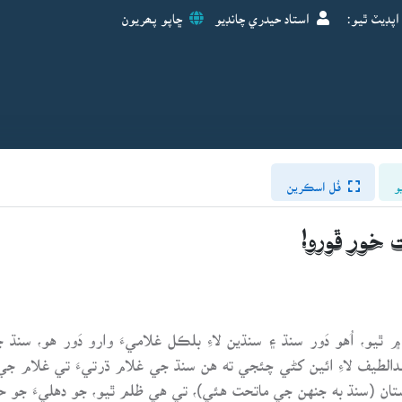
اپڊيٽ ٿيو:
استاد حيدري چانڊيو
ڇاپو پھريون
و
فُل اسڪرين
 خور ڦورو!
 عبداللطيف ڀٽائي گهوٽ جو جنم 1689ع ۾ ٿيو، اُهو دَور سنڌ ۽ سنڌين لاءِ بلڪل غلاميءَ وارو
بدالطيف لاءِ ائين کڻي چئجي ته هن سنڌ جي غلام ڌرتيءَ تي غلام ج
وستان (سنڌ به جنهن جي ماتحت هئي)، تي هي ظلم ٿيو، جو دهليءَ جو 