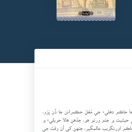
 دَور هو، سنڌ جا حاڪم دهليءَ جي مُغل حڪمرانن جا ڏَن ڀَرُو،
ي حيثيت ۾ جنم ورتو هو، جڏهن هالا حويليءَ ۾
حاڪم اورنگزيب عالمگير، جنهن کي اُن وقت جي