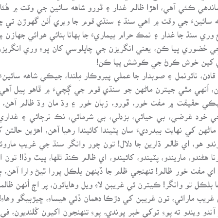
اندهي ڪئي آهي، اهڙا ظالم غدار ۽ ڦورو شاهه سائين جي وقت ۾ هُئا
هه سائينءَ جي وقت ۾ اهي سنڌ ۽ سنڌي قوم جا ويري اُٺن گهوڙن تي 
وري سنڌ جا غدار ۽ نمڪ حرام بيماريءَ جا بهانا بنائي هوائي جهازن
ِي حُضوري پيا ڪن، يعني انگريزن جي چاپلوسي کان پوءِ وري انگريزن
 ڪري کين خوش ڪرڻ جي ڪوشش پيا ڪن!
ادن، نائونمل ۽ صوبدار جا عملي پيروڪار مِلندا، جيڪي شاهه سائينء
اُنهي مٿي جيترن ماڻهن جو سنڌي قوم جي ڳچيءَ ۾ ڦاهو پيل آهي، ج
ن؟ جيڪي حقيقت ۾ مفت خور، ڦورو، زبان خور ۽ وڌ مان وڌ ظالم آهن
من جي خود غرضي، بي حيائي، بزدلي، بي شرمائي، نڪ نرڄائي ۽ غد
اڻهن کي نهايت بيدرديءَ سان پٽيندا کائيندا رهيا آهن، اهڙين حال
دو هو، اي ظالم ڌارين جا دلال! تون چور وانگر سنڌ جي غريب ماروئ
هڻندو، ماريندو، پٽيندو، کائيندو، اي ظالم ڪنڌ ٿلها، پيٽ وڏا! تون ا
! اي مفت خور ظالم! تنهنجي ظلم جا ڏينهن بلڪل پورا ٿيڻ وارا آهن، ڇو
بلڪل تو وانگر! ڪيترن ئي غريبن لاءِ ويل وهايائون، پر اڄ اُنهن ظال
ب مارائي، تون غريبن کي دڙڪا دهمان ڏئي هيساءِ، ڇيڙبيگو وهاءِ! ب
دو ويندو ته پوءِ توکي خبر پوندي، پوءِ تنهنجون اکيون کُلنديون، في