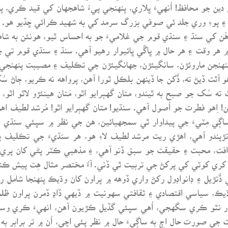
 دين جو محافظ! اُنهيءَ ڀلاري، پنهنجي پيءُ شاهجهان کي قيد ڪري، پ
پوءِ وري جلد ئي صوفي بزرگ سرمد کي به شهيد ڪرائي ڇڏيو هو. شاهه
هُن کي سنڌ ۽ سنڌي قوم جي غلاميءَ جو به احساس ٿيو، هونئن به شاه
 هر وقت ۽ هر حال ۾ ڀاڱي ڀائيوار رهيو آهي. سنڌ ۽ سنڌي قوم تي ج
 پنهنجن ماروئڙن، سانگيئڙن، جهانگيئڙن جي تڪليف ۽ مصيبت پنهنجي
ِهو آٿت ڏيڻ ته، ڏُکن جا ڏينهن بلڪل ٿورا آهن، پرواهه نه ڪريو، ڄاڻ
ته سُک جو صبح به ٿيندو، متان گهٻرايو اٿو، مَتان هينئڙو لاٿو اٿو
هن! اِهو فطرت جو اُصول آهي. سنڌيو! متان گهٻرايو اٿو! مُرشد لطيف
 ساڳي مِٽيءَ جي پيداوار ٿي سمجهيائين، هن جي نظر ۾ سڀئي سنڌ
ندو آهي، اهڙي ريت مرشد لطيف لاءِ هو، هر سنڌيءَ جي تڪليف پ
افت، محبت ۽ حقيقت جو سبق ڏنو آهي، ۽ مذهبي ڪٽر پڻي کان پري
ري کوٽي کي پرکڻ جي تربيت ٿي ڏني. آءٌ مختصر مثال هِت پيش ڪن
ڏُتڙيل ۽ ڊانواڊول رکڻ واري ڏوهه ۾ پراون کان وڌيڪ پنهنجا شامل 
ڌيڪ، سياسي اقتصادي ۽ ثقافتي سهونيت ۾ ڏيهي ڏاڍ ڏمرن پراون ظ
ٿو ڪري سگهجي، اُهي سڀئي گڏيل ڪڙيون آهن، انهيءَ ڪري وسيع ال
ي صورت حال اڄ به ساڳيءَ حال ۾ نظر پئي اچي، اُن ۾ تر برابر به 