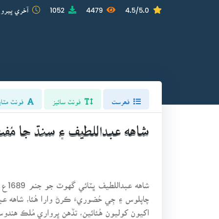
4.5/5.0
4479
1052
آخري ڀيرو 
فھرست
فونٽ سائيز
فونٽ مٽاي
شاهه عبداللطيف ۽ سنڌ جا مُفت
شاهه
چاپلوس ۽ جِي حُضوريءَ ڪرڻ وارا هُئا، شاهه ع
اکيون کوليون هُئائين، تڏهن ڀرواري مُلڪ هند