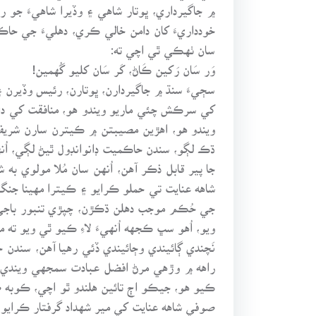
۾ جاگيرداري، ڀوتار شاهي ۽ وڏيرا شاهيءَ جو ر
خودداريءَ کان دامن خالي ڪري، دهليءَ جي حاڪ
سان ٺهڪي ٿي اچي ته:
وَر سَان رَکين ڪَاڻ، کَر سَان کليو گُهمين!
سڄيءَ سنڌ ۾ جاگيردارن، ڀوتارن، رئيس وڏيرن ۽ 
کي سرڪش چئي ماريو ويندو هو، منافقت کي دان
ويندو هو، اهڙين مصيبتن ۾ ڪيترن سارن شريف 
ڌڪ لڳو، سندن حاڪميت ڊانوانڊول ٿيڻ لڳي، اُنه
جا پير قابل ذڪر آهن، اُنهن سان مُلا مولوي 
شاهه عنايت تي حملو ڪرايو ۽ ڪيترا مهينا ج
جي حُڪم موجب دهلن ڌڪڙن، چپڙي تنبور باجي ۽
ويو، اُهو سڀ ڪجهه اُنهيءَ لاءِ ڪيو ٿي ويو ته 
نَچندي ڳائيندي وڄائيندي ڏئي رهيا آهن، سندن خ
راهه ۾ وڙهي مرڻ افضل عبادت سمجهي ويندي آه
صوفي شاهه عنايت کي مير شهداد گرفتار ڪراي