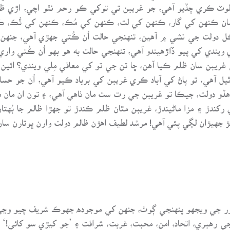
ه الوٽ ڪري ڇڏيو آهي، جو غريبن تي توکي ڪو رحم نٿو اچي، اڙي 
مان ڪنهن کي گار، ڪنهن کي لت، ڪنهن کي مُڪ، ڪنهن کي ٿُڪ، ڪ
لڪل دولت جي نشي ۾ آهين، تنهنجي حالت اُن ڪُتي جهڙي آهي، جنهن ک
ويندي کي پيو ڏاڙهيندو آهي، تنهنجي حالت به هو بهو اُن ڪُتي وار
 غريبن سان ظلم ڪيا آهن، ڇا تن جي تو کي معافي مِلي ويندي؟ ائين
يل آهي، تو پاڻ کي آباد ڪري غريبن کي برباد ڪيو آهي، اُن جو حس
و هڏو دولت، جيڪا تو غريبن جي رت ست مان ٺاهي آهي، ۽ تون ان مان 
رکندڙ ۽ مزا ماڻيندڙ، غريبن مٿان ظلم ڪندڙ تو جهڙا ظالم جا بُهت
جهيڙان لڳي پئي آهي! مرشد لطيف اهڙن ظالم دولت وارن ڀوتارن سان
ور جي ويجهو پنهنجي ڳوٺ، جنهن کي موجوده جهوڪ شريف چيو وڃي
ات جي رهبري، اتحاد، امن، محبت، غربت، شرافت ۽ ’جو کيڙي سو کائي!‘