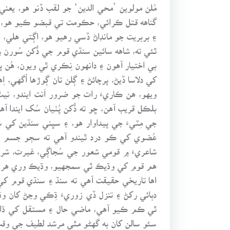
مُلن مولوين ’محي الدين‘ جو لقب ڏنو هو، يعني
گناهه قتل ڪرائي، حڪومت تي قبضو ڪيو هو، ۽ 
۽ بربريت جو مانڊاڻ ڏسي رهيو هو، اڳتي هلي، 
ٿئي ته، شاهه سائين سنڌي قوم جي ڏُکن سُورن ۾
بي اختيار آهون ۽ دانهون نِڪري ٿي ويون، هُن
کي دلاسا ڏيڻ، پرچائڻ ۽ ڳلن تان ڳوڙها اُگهي، ا
ويهو، هن ڪاريءَ رات جو ضرور اَنت ايندو، نيٺ 
بلڪل قريب آهن، ڇو ته ڏُکن پُٺيان سُک ايندا آ
جي مِٽيءَ جي پيداوار هو، ۽ سڀني سنڌين کي
عُضوي کي ڪو درد ٿيندو آهي ته سڄو جسم تڙپ
شاعريءَ ۾ قومي شعور جي سُجاڳي، غيرت، شر
هم قوم کي وڌيڪ ٿي سمجهيو، وڌيڪ وري هر ک
اها تاريخي حقيقت آهي ته سنڌ ۽ سنڌي قوم کي 
دٻائي رکڻ ۽ تنزل ڏي زوريءَ ڌِڪي وڃڻ کان و
ٿي ڪم ڪيو آهي، ماضي حال ۽ مستقل کي ڌار ن
سئو سالن کان به گهڻو مٿي مرشد لطيف جي وقت ج