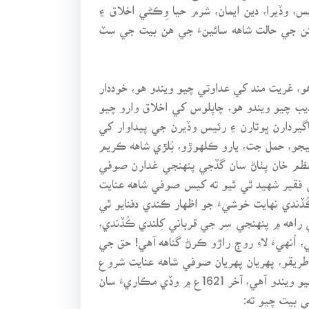
س، وڏيرا، دين ايمان، شرم حيا وِڪڻي اخلاق ۽
هنن جي حالت شاهه سائينءَ جي هن بيت جي سِٽ
هو، غريت مند کي عداوتي چيو ويندو هو، خوددار
ب چيو ويندو هو، چاپلوس کي اخلاق وارو چيو
يردارن ڀوتارن ۽ رئيس وڏيرن جي پيداوار کي
ليجو، حمل جت، يارو ڪلهوڙو، بُلڙي شاهه ڪريم
 اعظم خان پٺاڻ سان گڏجي پنهنجي غدارن صوفي
فقير شهيد ٿي ٿيو ته کيس صوفي شاهه عنايت
ندي نهايت خوشيءَ جو اظهار ڪندي دفنايو ٿي
ي راهه ۾ پنهنجي سِر جي قرباني کِلندي ڪُڏندي،
 اُنهيءَ لاءِ روڄ راڙو ڪرڻ گناهه آهي! حق جي
ريقو، پهريان پهريان صوفي شاهه عنايت شروع
ڪيو هو، جيڪو اڄ تائين هلندو ٿو اچي، ڪوبه صوفي لاڏاڻو ڪندو آهي ته کيس راڳ ويراڳ، سازن آوازن سان دفن ڪيو ويندو آهي، آخر 1621ع ۾ وڏي مڪاريءَ سان
 بيت چيو ته: