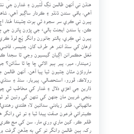
هنڌن تي اُنهن ظالمن ٺڳ لُٽيرن ۽ غدارن جي نش
آهي، باقي سندن ڌنڌو ۽ ڪردار ساڳيو آهي، شا
پيرن تي ڪري سر سجود ٿي بوٽ چٽيندا هُئا، اڄ 
ڪن، يا سندن ايجنٽ باليءَ جي ڀڙون ڀائرن جي ج
پيرن تي ڪِري، پالتو جانورن وانگر پُچ لوڏ
اوهان کي سنڌ اندر هر طرف کان، چنيسر، قاضي ق
مُغل حڪمرانن اڳيان گيسيون وڃي ٿا سجدا ڪن، 
زميندار، مير، پير ٻيو الائي ڇا ڇا ٿا سڏائ
ماروئڙن مٿان چٽيون ٿيا پيا آهن، اُنهن ظال
رولاڪ، ڦورو، استحصالي، پيربار، سنڌ ۽ سنڌي م
ڌارين جي اهڙي دلال ۽ غدار کي مخاطب ٿي چون
بنجي غريبن مان جنهن کي تنهن کي وتين ٿو ٿونا 
ماڻهپائي، ظلم زيادتي سدائين لاءِ هلندي رهندي
ڪيترائي فرعون صفت پيدا ٿيا ۽ تو ئي وانگر ها 
ظلم ڪر، کين ماري وري مار، سن کي مڃ ڪري غري
رک، ٻين ظالمن وانگر تو کي به جڏهن گرفت ۾ آن