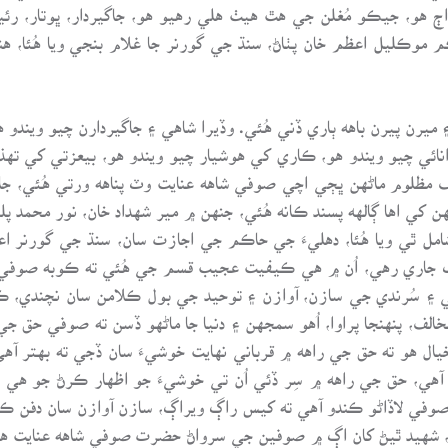
اڄ هو، جيڪو مُغلن جي هٿ هيٺ هلي رهيو هو، جاگيردار، ڀوتار، رئي
م موڪليل اعظم خان پٺاڻ، سنڌ جي گورنر جا غلام بنجي ويا هُئا، 
ميرن پيرن باهه ٻاري ڏني هُئي. وڏيرا شاهي ۽ جاگيردارن چيو ويندو 
ائي چيو ويندو هو، ڪاري کي هوشيار چيو ويندو هو، بيعزتي کي تهذي
مظلوم ماڻهن ڀڄي اچي صوفي شاهه عنايت وٽ پناهه ورتي هُئي، جاگ
ن کي اها ڳالهه پسند ڪانه هُئي، جنهن ۾ مير شهداد خان، نور محمد پ
به شامل ٿي ويا هُئا، دهليءَ جي حاڪم جي اجازت سان، سنڌ جي گورنر
نگ جاري رهي، اُن ۾ هي ڪيفيت عجيب قسم جي هُئي ته ڪوبه صوفي 
 سُرندي جي سازن، آوازن ۽ توحيد جي بول ڪلامن سان نچندي، ڪُڏ
مخالف، پنهنجا پراوا، اُهو سمجهن ۽ دنيا جا ماڻهو ڏسن ته صوفي حق ج
يال هو ته حق جي راهه ۾ قرباني نهايت خوشيءَ سان ڏجي ته بهتر آهي،
ي، حق جي راهه ۾ سِر ڏئي اُن تي خوشيءَ جو اظهار ڪرڻ جو هي ط
و، شهيد ٿيڻ کان اڳ ۾ صوفين جي سرواڻ حضرت صوفي شاهه عنايت هي