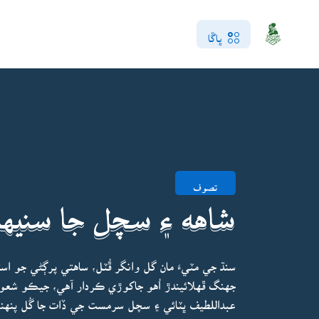
ڀاڱا
تصوف
شاهه ۽ سچل جا سنيها
سنڌ جي مٽيءَ مان گل وانگر ڦُٽل، ساهتي پرڳڻي جو ا
جهنگ ڦهلائيندڙ اُهو جاکوڙي ڪردار آهي، جيڪو شعور 
عبداللطيف ڀٽائي ۽ سچل سرمست جي ڏات جا گُل پنهنج