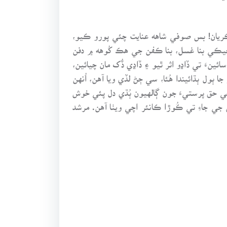
 ڪريان! بس صوفي شاهه عنايت چئي پورو ڪيو،
 جيڪي بنا غسل، بنا ڪفن جي هڪ کُوهه ۾ دفن
ينءَ تي ڏاڍو اثر ٿيو ۽ ڏاڍي ڏُک مان چيائين،
ول ٻڌائيندا هُئا، سي ڄڻ لڏي ويا آهن، اُنهن
جي حق پرستيءَ جون ڳالهيون ٻُڌي دل پئي خوش
 جي جاءِ تي ڪُوڙا ڪانئر اچي ويٺا آهن. مرشد