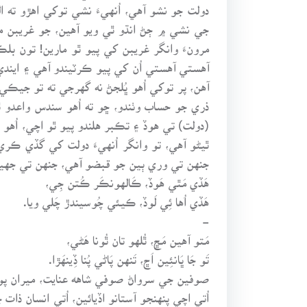
دولت جو نشو آهي، اُنهيءَ نشي توکي اهڙو ت
جي نشي ۾ ڄڻ انڌو ٿي ويو آهين، جو غريبن 
مرونءَ وانگر غريبن کي پيو ٿو مارين! تون ب
آهستي آهستي اُن کي پيو ڪرٽيندو آهي ۽ ايندي 
آهن، پر توکي اُهو ڀُلجڻ نه گهرجي ته تو جيڪي
ذري جو حساب وٺندو، ڇو ته اُهو سندس واعدو ٿ
(دولت) تي هوڏ ۽ تڪبر هلندو پيو ٿو اچي، اُه
ٿيڻو آهي، تو وانگر اُنهيءَ دولت کي گڏي ڪري 
جنهن تي وري ٻين جو قبضو آهي، جنهن تي جهيڙ 
هَڏي مَٿي هَوڏ، ڪَالهونڪَر ڪُتن جِي،
هَڏي اُها ئِي لَوڏ، ڪيئي چُوسيندڙ چَلي ويا.
-
مَتو آهين مَڇ، ٿُلهو تان ٿُونا هَڻي،
تَو جَا ڀَانئِين اَڇ، تَنهن پَاڻي پُنا ڏِينهَڙا.
صوفين جي سرواڻ صوفي شاهه عنايت، ميران پ
اُتي اچي پنهنجو آستانو اڏيائين، اُتي انسان ذ