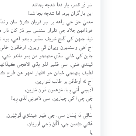
سَر دَرِ قدم، يار فدا شدچه بجاشد
اين بارگران بود، ادا شدچه بجا شد!
معنيٰ حق جي راهه ۾ سِر قربان ڪرڻ سان زندگ
هوڏانهن جلاد جي تلوار سندس سِر ڌڙ کان ڌار
ٿيا، جنهن کي گنج شريف سڏيو ويندو آهي، پوءِ ت
اڄ اُهي وسنديون ويران ٿي ويون، اوطاقون خالي
جاين کي خالي سڏي منهنجو من پيو ماندو ٿئي، 
ٿيندي هُئي، سي فقير لڏو ٻڌي الاهجي ڪيڏانهن 
لطيف پنهنجي خيالن جو اظهار اجهو هن طرح ڪيو
اَڄ نَه اَوطَاقَن ۾ طَالب تَنوارِين،
آديسِي اُٿي وِيا، مَڙهيون مُون مَارِين،
جَي جِيءُ کي جِيارين، سي لاهوتِي لَڏي وِيا!
يا
سَاٿِي نَه پَسَان سي، جي هُيَم هِينئَڙي ٿُوڻِيُون،
هَاڻي ڪِنين جي، اَڱڻ وَڃي اَوريَان.
يا