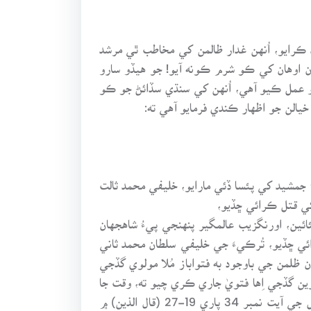
ڪرايو، اُنهن غدار ظالمن کي مخاطب ٿي مرشد
سان اوهان کي ڪو شرم ڪونه آيو! جو هيڏو سارو
ُڌو عمل ڪيو آهي، اُنهن کي سنڌي سڏائڻ جو ڪو
خيالن جو اظهار ڪندي فرمايو آهي ته:
ُ جمشيد کي پئسا ڏئي مارايو، خليفي محمد ثالت
ائين، اورنگزيب عالمگير پنهنجي پيءُ شاهجهان
ي ڇڏيو، تُرڪيءَ جي خليفي سلطان محمد ثاني
ترن ظلمن جي باوجود به فتواباز مُلا مولوي گڏجي
ين گڏجي اِها فتويٰ جاري ڪري چيو ته، وقت جا
بدشاهه ڪيترا به گُنهگار ڇو نه هُجن، پر قيامت جي ڏينهن سڀئي بخشيا ويندا! هوڏانهن وري قرآن شريف ۾ سوره نِمل جي آيت نمبر 34 پاري 19-27 (قال الذين) ۾