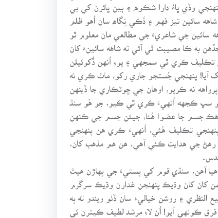
نهنجي وڏي ڀاءُ دارا شڪوه ۽ ٻين ڀائرن کي بي
 سائين تيز فهم ۽ ذَڪي نِگاه سان اُهو ظلم
ه سائين جي شاعريءَ جي مطالعي مان معلوم ٿو
ڏهن به ڪا مصيبت ٿي آئي ته شاهه سائينءَ کان
 تڪليف ڪري ٿي سمجهي ۽ پوءِ اُنهن ڏُکوئيلن
 سُک آيا! پنهنجي جُستجو جاري رکو، ماٺ ڪري نه
، پرواهه نه ڪريو، اوهان جي ڇوٽڪاري جا ڏينهن
 اهو سڀ ڪجهه اُنهيءَ ڪري ٿي ڪيو، جو هُو سنڌ
ي هڪ جسم جا عضوا هُئا، جيئن جسم جي ڪنهن
نهنجي تڪليف هُئي، اُنهيءَ ڪري هن پنهنجي
 رهڻ جي هدايت ڪئي آهي، هن هم مذهب کان،
دس.
رهيا آهن، سنڌي قوم کي پستيءَ جي پهاڙن هيٺ
لمن کان کان وڌيڪ پنهنجن غدارن وڌيڪ سرگرم
نظري ۽ روشن خياليءَ سان ڏٺو ويندو ته ٻه
فرق ڪونهي آيو! اُن لاءِ مرشد لطيف ڪيترن ئي