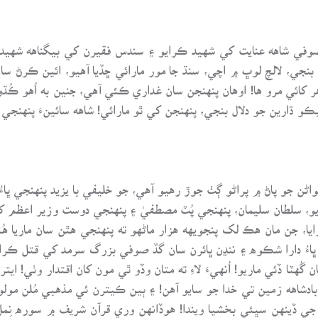
وفي شاهه عنايت کي شهيد ڪرايو ۽ سندس فقيرن کي بيگناهه شهيد 
ال بنجي، لالچ لوڀ ۾ اچي، سنڌ جا مور مارائي ڇڏيا آهيو، ائين ڪرڻ 
زهر کائي مرو ها! اوهان پنهنجن سان غداري ڪئي آهي، جنين به اُهو ڪ
و ڌارين جو دلال بنجي، پنهنجن کي ٿو مارائي! شاهه سائينءَ پنهنجي 
ڳواڻن جو پاڻ ۾ پراڻو ڳٺ جوڙ رهيو آهي، جو خليفي با يزيد پنهنجي ڀاء
يا، جن مان هڪ لک پنجويهه هزار ماڻهو ته پنهنجي هٿن سان ماريا هُئ
اءُ دارا شڪوه ۽ ننڍن ڀائرن سان گڏ صوفي بزرگ سرمد کي قتل ڪرائ
ُهٽا ڏئي ماريو! اُنهيءَ لاءِ ته متان وڏو ٿي مون کان اقتدار وٺي! اي
 بادشاهه زمين تي خدا جو سايو آهن! ۽ ٻين ڪيترن ئي مذهبي مُلن مولو