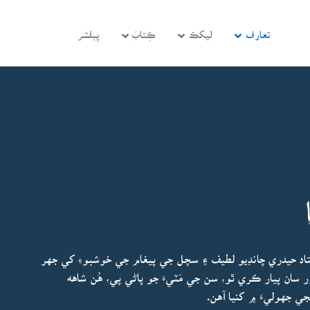
تعارف
ليکڪ
ڪِتابَ
پبلشر
ستاد حيدري چانڊيو لطيف ۽ سچل جي پيغام جي خوشبوءِ کي جهر
سان پيار ڪري ٿو، سن جي مَٽيءَ جو پاڻي پي، هُن شاهه
ي جهوليءَ ۾ کنيا آهن.