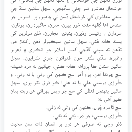
خوشحال معاشرو نٿو چئي سگهجي. سچل سائين سنڌ جي
سڄي معاشري کي خوشحال ڏسڻ ٿي چاهيو، پر افسوس جو
سندس اها ڳالهه مفت خور پيرن، ميرن، جاگيردارن، ڀوتارن،
سردارن ۽ رئيسن وڏيرن، پنڊتن، مجاورن، مُلن مولوين کي
پسند ڪانه هُئي. سچل سائين سيڪيولر ذهن رکندڙ هو،
تڏهن ته سڀني گڏجي کيس اسلام جو انڪاري ۽ دَهريو
وغيره سڏي ڪُفر جون فتوائون جاري ڪرايون. سچل
سائين سندن ڪا پرواهه ڪانه ڪئي، چيائين ته مرد هميشه
سچ چوندا آهن، پوءِ اُهو سچ ڪنهن کي وڻي يا نه وڻي، ۽
ڪُوڙي دوستي هلي يا نه هلي! ڪو فرق نٿو پوي، سچل
سائين پنهنجن لفظن کي سچ جو ويس پهرائي هن ريت بيان
ڪيو آهي ته:
سَچ ٿَا مَرد چَون، ڪَنهن کي وَڻي نَه وَڻي،
ڪُوڙي دوستيءَ جو دَم، بَڻي نَه بَڻي.
ڏٺو وڃِي ته صوفي هر دَور ۾ انسان ذات سان محبت
ڀائيچاري، پيار، امن سان رهڻ جي ڳالهه ڪئي آهي ۽ هر