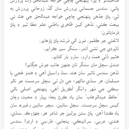
پاتي، سندس جسماني پرورش سان گڏ، رُوحاني پرورش به
ٿي، پاڻ جڏهن پنهنجي چاچي خواجه عبدالحق جي هٿ تي
بيعت ڪئي، تڏهن کين ظاهري باطني علم عطا ٿيو ۽ پاڻ
فرمايائون:
لانفني جو ڪَلمو، مُون کي مُرشد پاڻ پَڙهايو،
نَابُودي جي نَشي اَندر، ستگر سير ڪرايو،
هٿيو ڏئي همت وارو، سارو بار کڻايو.
صدق سچل مان ستگر تان جنهن جانب جوش جڳايو!
تڏهن سندس تاثير سان هند، سنڌ واسيل آهي ۽ هندو هُجي يا
مسلمان، هر سنڌي ماڻهوءَ جي دل تي سچل سرمست جو نالو
سِڪي جي مُهر وانگر اُڪريل آهي، پنهنجي اصلي نالي
’حافظ عبدالوهاب‘ سان ياد ڪرڻ بجاءِ پيار ۽ محبت وچان
کيس سچل سرمست، سچل سائين، سچو سائين وغيره سان
ياد ڪندا آهن، پاڻ ستن ٻولين جو شاعر هو، جهڙوڪ، سنڌي،
هندي، عربي، سرائيڪي، پنجابي، فارسي ۽ اردو! سندس
شاعري حيرت ۽ عظمت جو آئينو آهي، جنهن کي پڙهڻ سان