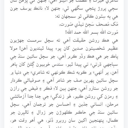
سڄي پروڙ پئجي سگهي ٿي، جنهن لاءِ نانڪ يوسف جون
هي ٻه سِٽون ڪافي ٿو سمجهان ته:
مُک مُصحف سَڄڻ تيڏي صُورت،
مُورت الله بسم الله حمد الله!
هي هڪ روشن حقيقت آهي ته سچل سرمست جهڙيون
عظيم شخصيتون صدين کان پوءِ پيدا ٿينديون آهن! مولا
پاڪ جو هي هڪ وڏو ڪرم آهي، جو سچل سائين سنڌ جي
سٻاجهي ڌرتيءَ تي پيدا ٿيو، سندس خوبيون ڳڻڻ کان ٻاهر
آهن، پر اُنهيءَ ۾ ڪوبه شڪ ڪونهي ته شاعريءَ جي دنيا ۾
سچل سائين پهرين صف جو شاعر آهي ۽ صوفياڻي ڪردار
جو روشن ستارو آهي، جنهن ٻين لاءِ فڪر ۽ فيض جي رازن
۽ رمزن کي روشن ڪيو، هُو زندگيءَ جي جدا جدا آزمائشي
مرحلن، انساني جذبن ۽ احساسن جو ترجمان آهي. سچل
سائين سنڌ جي حاڪم ڪلهوڙن جو زوال ۽ ٽالپرن جو
ڪمال، پنهنجين اکين سان روبرو ڏٺو، هي اُهو وقت هو،
جڏهن مدد خان پٺاڻ سنڌ تي ڪاهي آيو هو ۽ هت ظلم ۽