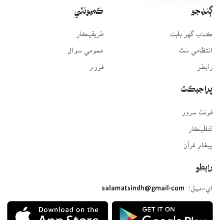
ڳنڍجو
ڪميونٽي
ڪتاب گهر بابت
طريقيڪار
انتظامي سَٿ
عمومي سوال
رابطو
فورم
پراجيڪٽ
فونٽ سرور
لفظيڪار
پيغامِ قرآن
رابطو
اي-ميل:
salamatsindh@gmail.com