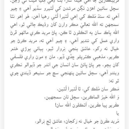
سچل سائين اهڙن ٺڳن مرشدن کي لُٽيرو سڏيو آهي ۽ چيو
آهي ته سنڌ مُلڪ کي اِهي لُٽيرا لُٽي رهيا آهن، هُو اِهو نٿا
سمجهن ته الله تعاليٰ مڪر وارن کان وڌيڪ ڄاڻي ٿو، اهي
الله پاڪ سان به اٽڪلون ٿا ڪن، پاڻ مريد ڪري ماڻهو ڦرڻ
واري عمل کي ننديو آهي، ۽ چيو آهي ته، مريد ڪرڻ جو
خيال نه رکو، عاشق بنجي نِروار ٿيو، ٻيائي ٻوڙي ختم
ڪريو، مذهبي ڪٽرپڻو ڇڏي ڏيو، مان ۽ مون واري فلسفي
کان بچو، جو پاڻ ڀائڻ سان انسان جي اندر جو ڏيوالو نڪري
ويندو آهي، سچل سائين پنهنجي سچ جو سنيھو ڏيندي چوي
ٿو ته:
مَڪر سان مُلڪ کي، ٿا لُٽيرا لُٽين،
وَ الله خيرُ الماڪرين، سچل تان سمجهين،
ڪَريو پيا ڪَرين، اَٽڪلون الله سان!
يا
مُريد ڪَرڻ جو خيال نه رَکجانءِ عاشق ٿِج نِرالو،
دِين مَذهب ٻوڙ ٻِيائي، مَست فَرح مَنوالو،