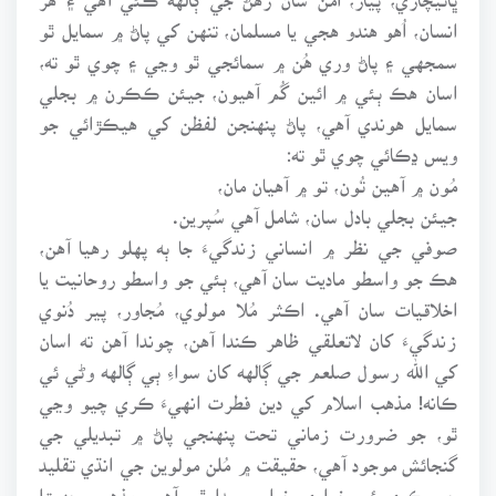
انسان، اُهو هندو هجي يا مسلمان، تنهن کي پاڻ ۾ سمايل ٿو
سمجهي ۽ پاڻ وري هُن ۾ سمائجي ٿو وڃي ۽ چوي ٿو ته،
اسان هڪ ٻئي ۾ ائين گُم آهيون، جيئن ڪڪرن ۾ بجلي
سمايل هوندي آهي، پاڻ پنهنجن لفظن کي هيڪڙائي جو
ويس ڍڪائي چوي ٿو ته:
مُون ۾ آهين تُون، تو ۾ آهيان مان،
جيئن بجلي بادل سان، شامل آهي سُپرين.
صوفي جي نظر ۾ انساني زندگيءَ جا ٻه پهلو رهيا آهن،
هڪ جو واسطو ماديت سان آهي، ٻئي جو واسطو روحانيت يا
اخلاقيات سان آهي. اڪثر مُلا مولوي، مُجاور، پير دُنوي
زندگيءَ کان لاتعلقي ظاهر ڪندا آهن، چوندا آهن ته اسان
کي الله رسول صلعم جي ڳالهه کان سواءِ ٻي ڳالهه وڻي ئي
ڪانه! مذهب اسلام کي دين فطرت انهيءَ ڪري چيو وڃي
ٿو، جو ضرورت زماني تحت پنهنجي پاڻ ۾ تبديلي جي
گنجائش موجود آهي، حقيقت ۾ مُلن مولوين جي انڌي تقليد
جي ڪري ئي خواري خرابي پيدا ٿي آهي، مذهبي جهيڙا