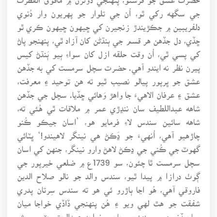
جي سگهه رکي ٿو، اُن جي تلوار جو پهريون وار دُنوي
دلفريبين ۾ جڪڙيندڙ زنجيرن کي ڇيهون ڇيهون ڪري ٿو
ڇڏي، دل جڏهن هر قسم جي ٻنڌڻن کان آزاد ٿي، پنهنجو پاڻ
کي پسي ٿي، اُن وقت حلقه ازل کان سواءِ ٻيو ٻَنڌڻ کيس
پيرن نظر نه ايندو آهي. حضرت سچل سرمست کي به جڏهن
عشق جو ڀرپور پيالو نصيب ٿيو ته هن توحيد ۽ معرفت،
عشق ۽ عرفان الاهيءَ جا واهڙ وَهائي ڇڏيا. سچل جي جڏهن
شاهه عبداللطيف سان ننڍڙي عمر ۾ ملاقات ٿي هُئي ته،
شاهه سائين سندس لاءِ فرمايو هو، ’اسان جيڪو ڪُنو
چاڙهيو آهي، اُنهيءَ جو ڍَڪڻ هي نينگر لاهيندو!‘ ڀٽائي
گهوٽ جي ڪُني جي ڍڪڻ لاهڻ وارو نينگر، جنهن کي اسان
سچل سرمست ٿا چئون، سو 1739ع ۾ ضلعي خيرپور جي
ڳوٺ درازا ۾ پيدا ٿيو، سندس والد جو نالو صلاح الدين
فاروقي آهي، هُو اڃا ٻاڙرو ئي هو ته سندس سِرتان پدري
شفقت جو هٿ لهي ويو ۽ هُن پنهنجي ڏاڏي خواجا ميان
صاحبڏنو ۽ پوءِ پنهنجي چاچي خواجه عبدالحق وٽ پرورش