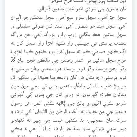
مَان ۽ مُون جي سودي اَندر مَتان ڪَڍين ڏيوالو.
سچل حق آهي، سچل سارو سچ آهي، سچل عاشقن جو اڳواڻ
آهي، سچل سنڌ جو منصور آهي، سنڌ اندر صوفي سلسلي ۾
سچل سائين هڪ يگاني رُوپ وارو بزرگ آهي، هن بزرگ
تعصب پرستن تي جيڪي وار ڪيا، اهڙا وار سچل کان نه
اڳ ڪنهن صوفي ڪيا نه سچل کان پوءِ ڪنهن ڪيا! اهڙيءَ
طرح سچل سائين بي شمار وصفن جي مالڪن هُجڻ سان گڏ
وڏو وطن پرست وڏو قوم پرست هو، سندس وطن پرستي ۽
قوم پرستيءَ جا مثال هن کان وڌيڪ ٻيا ڪهڙا ٿي سگهن ٿا،
جو پاڻ عام مسلمانن وانگر مقدس جاين تي وڃي مرڻ جون
دعائون ڪونه گهريون، نه وري اتان جي پٿرن کي گهوٽي
سُرمو ڪري اکين ۾ پائڻ جي ڳالهه ڪئي اٿس، هن رسول
صلعم جي هن حديث ته، ’حُب الوطن مِنَ الايمان‘ کي نرت ۽
سرت سان سمجهي، بنا ڪنهن هٻڪ جي چيو ته مُنهنجو
ديس سهي نموني سان سنڌ جو ڳوٺ ’درازا‘ آهي ۽ مڪي
جو رهواسي سڏايائين نه وري مُلتان جو مُلتاني سڏايائين،