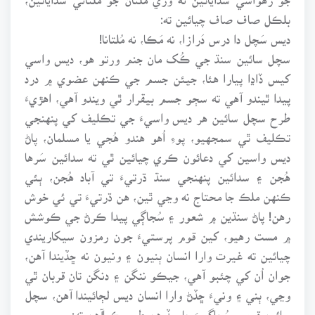
بلڪل صاف صاف چيائين ته:
ديس سَچل دا درس دَرازا، نه مَڪا، نه مُلتانا!
سچل سائين سنڌ جي ڪُک مان جنم ورتو هو، ديس واسي
کيس ڏاڍا پيارا هئا، جيئن جسم جي ڪنهن عضوي ۾ درد
پيدا ٿيندو آهي ته سڄو جسم بيقرار ٿي ويندو آهي، اهڙيءَ
طرح سچل سائين هر ديس واسيءَ جي تڪليف کي پنهنجي
تڪليف ٿي سمجهيو، پوءِ اُهو هندو هُجي يا مسلمان، پاڻ
ديس واسين کي دعائون ڪري چيائين ٿي ته سدائين سَرها
هُجن ۽ سدائين پنهنجي سنڌ ڌرتيءَ تي آباد هُجن، ٻئي
ڪنهن ملڪ جا محتاج نه وڃي ٿين، هن ڌرتيءَ تي ئي خوش
رهن! پاڻ سنڌين ۾ شعور ۽ سُجاڳي پيدا ڪرڻ جي ڪوشش
۾ مست رهيو، کين قوم پرستيءَ جون رمزون سيکاريندي
چيائين ته غيرت وارا انسان ٻنيون ۽ ونيون نه ڇڏيندا آهن،
جوان اُن کي چئبو آهي، جيڪو ننگن ۽ دنگن تان قربان ٿي
وڃي، ٻني ۽ ونيءَ ڇڏڻ وارا انسان ديس لڄائيندا آهن، سچل
سائين قومي سُجاڳيءَ جا سڏ هن طرح ڪياآهن ته: