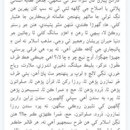
ڀلائي يا اصلاح جي ڳالهه ٿئي ٿي ته سڀ کان پهرين هن
ٺڳ ٽولي جا ماڻهو پنهنجن عالمانه فريبڪارين جا هٿيار
کڻي، هاءِ گهوڙا ڪندي، مُنهن مٿو پٽيندي، هنن جو رستو
روڪڻ لاءِ بيهي ٿا رهن ۽ اهڙو سانگ کڻي ٿا رچائين جو
دنيا حيران پريشان رهجيو ٿي وڃي. مذهب اسلام ته امن ۽
ڀائيچاري جي ڳاهه ڪئي آهي، ته پوءِ هي فرقي پرستي،
جهيڙا جهڳڙا، اُوچ نيچ ڇو ۽ ڇا لاءِ؟ اهي جيڪي هڪ طرف
ڪُوڙ، دوکو، بليڪ ميلنگ، ذخيري اندوزي، ملاوٽ، وياج
خوري، ٺڳي لالچ ۽ لوڀ ۾ پنهنجو مٽ پاڻ آهن، ٻئي طرف
هُو نمازون پڙهن ٿا، روزا رکن ٿا، قرآن پڙهن ٿا، صلواتون
پڙهن ٿا، دُرود پڙهن ٿا، حج ۽ عمرا ڪن ٿا، تسبيحون پڙهن
ٿا، پوءِ به سندن اُهي سڀئي ڳالهيون، سندن بُراين وارين
ڳالهين کي نٿيون روڪي سگهن، ته پوءِ سندن روزا
نمازون، دُرود، صلواتون، حج، عُمرا ڪهڙي ڪم جا!؟ هنن
ٺڳن اسلام کي هن طرح سمجهيو آهي ته، هر ظالم حاڪم
کي اولي الامر چئي سندن حمايت ڪجي، ۽ سندن مخالفن