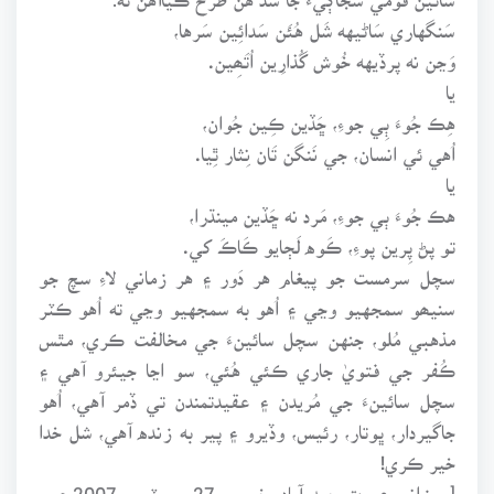
سَنگهاري سَاڻيهه شَل هُئَن سَدائِين سَرها،
وَڃن نه پرڏيهه خُوش گُذارِين اُتَھِين.
يا
هِڪ جُوءَ ٻِي جوءِ، ڇَڏين ڪِين جُوان،
اُهي ئي انسان، جي نَنگن تَان نِثار ٿِيا.
يا
هڪ جُوءَ ٻي جوءِ، مَرد نه ڇَڏين مينڌرا،
تو پڻ پِرين پوءِ، ڪَوه لَڄايو ڪَاڪَ کي.
سچل سرمست جو پيغام هر دَور ۽ هر زماني لاءِ سچ جو
سنيھو سمجهيو وڃي ۽ اُهو به سمجهيو وڃي ته اُهو ڪٽر
مذهبي مُلو، جنهن سچل سائينءَ جي مخالفت ڪري، مٿس
ڪُفر جي فتويٰ جاري ڪئي هُئي، سو اڃا جيئرو آهي ۽
سچل سائينءَ جي مُريدن ۽ عقيدتمندن تي ڏمر آهي، اُهو
جاگيردار، ڀوتار، رئيس، وڏيرو ۽ پير به زنده آهي، شل خدا
خير ڪري!
[روزاني عبرت حيدرآباد، خميس 27 سيپٽمبر 2007ع ۾