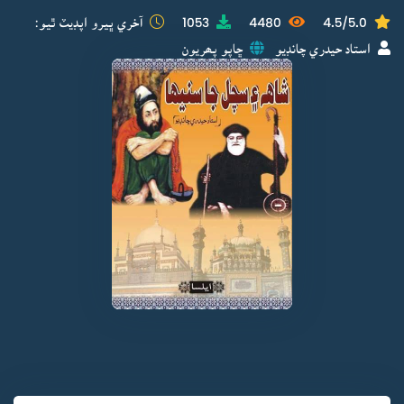
4.5/5.0
4480
1053
آخري ڀيرو اپڊيٽ ٿيو:
استاد حيدري چانڊيو
ڇاپو پھريون