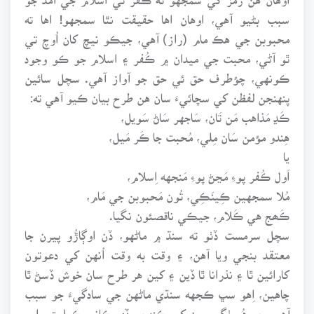
سبب بڻيو آهي، اوهان اها حقيقت نٿا سمجهو! اها ته
محبوبن جي هڪ مام (راز) آهي، جيڪو نيچ کان اُوچ تي
ٿو آڻي، محبت جي ميدان ۾ ڪُفر ۽ اسلام جو ڪو وجود
ڪونهي، چؤطرف حق ئي حق جو آواز آهي. سچل سائين
پنهنجن لفظن کي سچائيءَ سان هن طرح بيان ڪيو آهي ته:
ڪَڍ مَذاهب مَن تَان، سَاجهر سَاڻ سَويل،
هِندو مؤمن سَان مِلي، مُحبت جا ڪَر مَيل،
يا
اَول ڪُفر پوءِ مَڃڻ پوءِ مَنجهه اِسلام،
مُلا سمجهين ڪِينَڪِي، تُون مَحبوبن جي مَام،
ڪَھج هي ڪَلام، جيڪي ناقصئون نگيا.
سچل سرمست ڏٺو ته سنڌ ۾ ماڻهو، ڏن اوڳاڙُو پيرن جا
معتقد بنجي ويا آهن، ۽ وقت به وقت اُنهن کي دعوتون
کارائين ٿا ۽ نذرانا ٿا ڏين ۽ کين هر طرح سان خوش ڏسڻ ٿا
چاهين، اِهو سڀ ڪجهه سنڌي ماڻهن جي سادگيءَ جو سبب
آهي، جو هُو ٺڳ پيرن کي ڪنهن وڏي ڪاني ڪرامت وارو