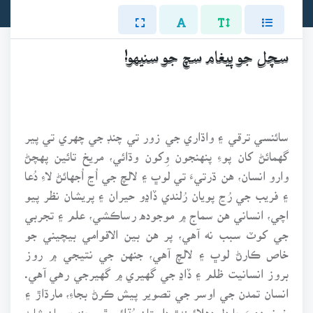
سچل جو پيغام سچ جو سنيهو!
سائنسي ترقي ۽ واڌاري جي زور تي چنڊ جي چهري تي پير
گهمائڻ کان پوءِ پنهنجون وِکون وڌائي، مريخ تائين پهچڻ
وارو انسان، هن ڌرتيءَ تي لوڀ ۽ لالچ جي اُڃ اُجهائڻ لاءِ دُعا
۽ فريب جي رُڃ پويان رُلندي ڏاڍو حيران ۽ پريشان نظر پيو
اچي، انساني هن سماج ۾ موجوده رساڪشي، علم ۽ تجربي
جي کوٽ سبب نه آهي، پر هن بين الاقوامي بيچيني جو
خاص ڪارڻ لوڀ ۽ لالچ آهي، جنهن جي نتيجي ۾ روز
بروز انسانيت ظلم ۽ ڏاڍ جي گهيري ۾ گهيرجي رهي آهي.
انسان تمدن جي اوسر جي تصوير پيش ڪرڻ بجاءِ، مارڌاڙ ۽
خونريزيءَ جا دل دهلائيندڙ داستان ٻُڌائي ٿو، جنهن سان شايد