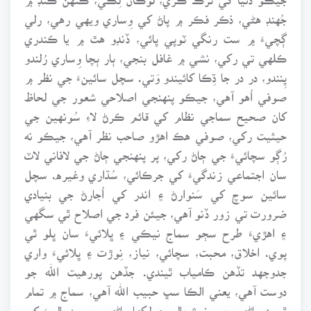
جُهنڊ هڻي، ذڪر فڪر ۾ پاڻ کي وِساري ويهي رهي، رلي
ڳچيءَ ۾ ست رنگي ٽوپي پائي، ڏنڊو هٿ ۾ يا ڪندري
ڪلهي تي رکي، نشي ۾ غافل بنجي، ٻار ٻچا وِساري رُلندو
پِنندو، در در جا ڌِڪا کائيندو وَتي. سچل سائينءَ جي نظر ۾
صوفي اُهو آهي، جيڪو پنهنجي اصلاحي شعور جي لحاظ
کان صحيح سماجي نظام کي قائم ڪرڻ لاءِ سُونهين جي
حيثيت رکي، صوفي هڪ اهڙو صاحب نظر آهي، جيڪو نه
رُڳو سچائيءَ جي ڄاڻ رکي، پر پنهنجي ڄاڻ جي لافاني لاٽ
سان اجتماعي زندگيءَ کي جرڪائي، سُڌاري وغيره. سچل
سائين سوچ کي سَنوارڻ ۽ اندر کي اُجارڻ جي بنيادي
ضرورت تي زور ڏنو آهي، جيئن فرد جي اصلاح ٿي سگهي
۽ اهڙيءَ طرح سڄو سماج نيڪي ۽ ڀلائيءَ سان ڀلو ٿي
پوي. اخلاق، محبت، سچائي، نياز، نِوڙت ۽ ڀلائيءَ واري
جدوجهد تڏهن ڪامياب ٿيندي. جڏهن پورهيت الله جو
دوست آهي، يعني الڪا سڀ حبيب الله آهي، سماج ۾ تمام
ٿورن ماڻهن جي خوشحالي ۽ لکها ماڻهن جي بدحاليءَ کي