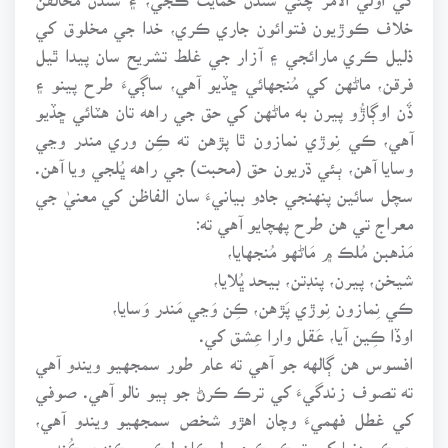
خلاف ڪوڙيون فتوائون جاري ڪري، خدا جي مخلوق کي
ذليل ڪري مارائجي ۽ آزار جي غلط تشريح سان پيدا ٿيل
فرقن، ماڻهن کي مُنجهائي ڇڏيو آهي، ساڳيءَ طرح پينو ۽
ڏَن اوڳاڙُو پيرن به ماڻهن کي حق جي راهه تان هٽائي ڇڏيو
آهي، ڪي نِوڙي نمازون ٿا پڙهن ته ڪِن وري مندر وڃي
وسايا آهن، ٻئي ڌريون حق (محبت) جي راهه ڀُلجي ويا آهن.
سچل سائين پنهنجي جادو بيانيءَ سان الفاظن کي معنيٰ جي
معراج تي هن طرح پهچايو آهي ته:
مَذهبن مُلڪ ۾ مَاڻهو مُنجهايا،
شيخن، پيرن، پنڊتن، بيحد ڀُلايا،
ڪي نِمازون نِوڙي پَڙهن، ڪِن وَڃي مَندر وَسايا،
اوڏا ڪِين آيا، عَقل وارا عِشق کي.
افسوس هن ڳالهه جو آهي ته عام طور سمجهيو ويندو آهي
ته تصوف زندگيءَ کي ترڪ ڪرڻ جو ٻيو نالو آهي. صوفي
کي غطل فهميءَ وچان اهڙو شخص سمجهيو ويندو آهي،
جيڪو دنيا کي ترڪ ڪري، لوڪان لِڪي، ڪنهن ڪُنڊ ۾