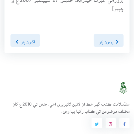
ڇپيو]
پويون پَنو
اڳيون پنو
سنڌسلامت ڪتاب گهر ھڪ آن لائين لائبريري آھي، جنھن تي 2010ع کان
مختلف موضوعن تي ڪتاب رکيا پيا وڃن.