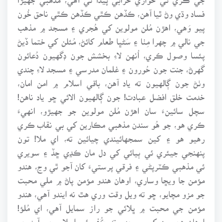
فساد وڌي وڻ ٿيا آهن، ڪڏهن ڪٿي ڪڏهن ڪٿي ناحق خُون
پيو وَهي، اهڙن مُلن مولوين کي هُجري ۽ مسجد ۾ مذهب
جي نالي ۾ چهرا مِٺا ۽ سَڻڀا طعام کائڻ، مُئلن کي ختما ڏيڻ
پئسا وصول ڪري، اُنهن لاءِ بخشش جون ڊگهيون دُعائون
گهرڻ، جنت جون حُورون ۽ غلمان مدرسي ۽ مسجد لاءِ چندي
وٺڻ جون ڳالهيون ته ياد آهن، باقي اسلام ۾ امن امان،
خدمت خلق افضل عبادت! جون ڳالهيون الائي ڇو ياد ناهن!
سچل سائينءَ سان اهڙن مُلن مولوين جو جهيڙو، انهيءَ
ڪري هو، جو هُو سندن مذهبي مڪارين کي بي نقاب ڪري
رهيو هو ۽ کين سمجهائيندي چيائين ته، اي ملا! تون
پنهنجي جيئري ئي ٻيائي کي دل مان ڪڍي ڇڏ ۽ سويري
ئي مذهبي ڪٽرپڻي ۽ فرقي پرستيءَ کان آجو ٿي وڃ، هندو
مؤمن جا ويڇا وساري، اوهان هندو مؤمن پاڻ ۾ ملي محبت
جو مزو مچايو، ڇو ته ويل وقت وري هٿ نه ايندو آهي، هندو
مؤمن جي محبت ۾ ڀلائي جو راز سمايل آهي، اي مُلؤ!
اوهان هن رمز کي سمجهو ته ڪُفر ئي اسلام جي آمد جو