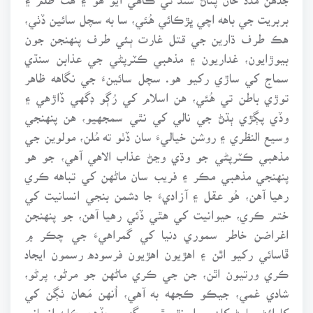
بربريت جي باهه اچي ڀڙڪائي هُئي، سا به سچل سائين ڏٺي،
هڪ طرف ڌارين جي قتل غارت ٻئي طرف پنهنجن جون
بيوڙايون، غداريون ۽ مذهبي ڪٽرپڻي جي عذابن سنڌي
سماج کي ساڙي رکيو هو. سچل سائينءَ جي نگاهه ظاهر
توڙي باطن تي هُئي، هن اسلام کي رُڳو ڊگهي ڏاڙهي ۽
وڏي پڳڙي ٻڌڻ جي نالي کي نٿي سمجهيو، هن پنهنجي
وسيع النظري ۽ روشن خياليءَ سان ڏٺو ته مُلن، مولوين جي
مذهبي ڪٽرپڻي جو وڌي وڃڻ عذاب الاهي آهي، جو هو
پنهنجي مذهبي مڪر ۽ فريب سان ماڻهن کي تباهه ڪري
رهيا آهن، هُو عقل ۽ آزاديءَ جا دشمن بنجي انسانيت کي
ختم ڪري، حيوانيت کي هٿي ڏئي رهيا آهن، جو پنهنجن
اغراضن خاطر سموري دنيا کي گمراهيءَ جي چڪر ۾
ڦاسائي رکيو اٿن ۽ اهڙيون اهڙيون فرسوده رسمون ايجاد
ڪري ورتيون اٿن، جن جي ڪري ماڻهن جو مرڻو، پرڻو،
شادي غمي، جيڪو ڪجهه به آهي، اُنهن مَھان ٺڳن کي
کارائڻ پيارڻ کان سواءِ نٿو ٿي سگهي. جڏهن ڪابه انساني