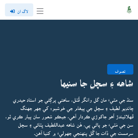
لاگ ان
تصوف
شاهه ۽ سچل جا سنيها
سنڌ جي مٽيءَ مان گل وانگر ڦُٽل، ساهتي پرڳڻي جو استاد حيدري
چانڊيو لطيف ۽ سچل جي پيغام جي خوشبوءِ کي جهر جهنگ
ڦهلائيندڙ اُهو جاکوڙي ڪردار آهي، جيڪو شعور سان پيار ڪري ٿو،
سن جي مَٽيءَ جو پاڻي پي، هُن شاهه عبداللطيف ڀٽائي ۽ سچل
سرمست جي ڏات جا گُل پنهنجي جهوليءَ ۾ کنيا آهن.