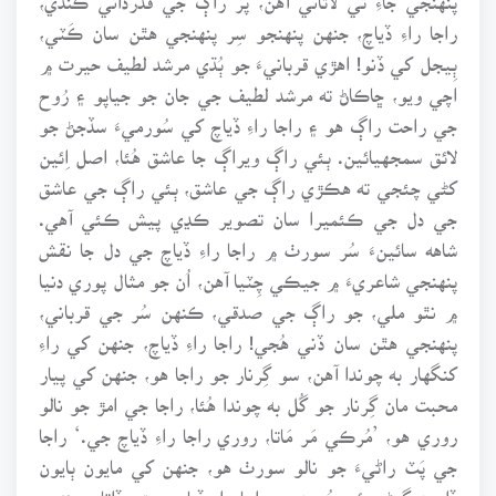
راجا راءِ ڏياچ، جنهن پنهنجو سِر پنهنجي هٿن سان ڪَٽي،
ٻِيجل کي ڏنو! اهڙي قربانيءَ جو ٻُڌي مرشد لطيف حيرت ۾
اچي ويو، ڇاڪاڻ ته مرشد لطيف جي جان جو جياپو ۽ رُوح
جي راحت راڳ هو ۽ راجا راءِ ڏياچ کي سُورميءَ سڏجڻ جو
لائق سمجهيائين. ٻئي راڳ ويراڳ جا عاشق هُئا، اصل اِئين
کڻي چئجي ته هڪڙي راڳ جي عاشق، ٻئي راڳ جي عاشق
جي دل جي ڪئميرا سان تصوير ڪڍي پيش ڪئي آهي.
شاهه سائينءَ سُر سورٺ ۾ راجا راءِ ڏياچ جي دل جا نقش
پنهنجي شاعريءَ ۾ جيڪي چِٽيا آهن، اُن جو مثال پوري دنيا
۾ نٿو ملي، جو راڳ جي صدقي، ڪنهن سُر جي قرباني،
پنهنجي هٿن سان ڏني هُجي! راجا راءِ ڏياچ، جنهن کي راءِ
کنگهار به چوندا آهن، سو گِرنار جو راجا هو، جنهن کي پيار
محبت مان گِرنار جو گُل به چوندا هُئا، راجا جي امڙ جو نالو
روري هو، ’مُرڪي مَر مَاتا، روري راجا راءِ ڏياچ جي.‘ راجا
جي پَٽ راڻيءَ جو نالو سورٺ هو، جنهن کي مايون ٻايون
ڏايون گهڻي ئي هُيون، ۽ راجا راءِ ڏياچ جھڙو ڏاتار سندس