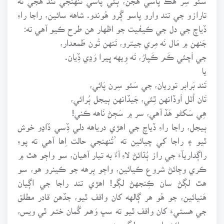
تارازو جي تند وارو پاسو ڳَرو هُوندو. شاهه سائين، راجا راءِ
ڏياچ جي دل جي ڪيفيت جو اظهار هن طرح ڪيو آهي ته:
جَنهن ۾ مَال نَه مِري جيترو، تَنهن تُون طَمعدار،
جي اَچئي ڪَم ڪَپارُ، تَه وِيهه ڀيرا وَڍي ڏِيان.
يا
تَند بَرابر توريان، جي سَئو سِرن پَائي،
تَان اُٽل اَوڏانهن ٿِئي، جَيڏانهن ٻيجل ٻُرائي،
هِي سَکڻو هَڏ آهي، سر ۾ سَڄڻ نَاهه ڪني!
ٻيجل، راجا راءِ ڏياچ جي اهڙي درياهه دلي ڏِسي ڏاڍو خوش
ٿيو ۽ راجا کي چيائين ته ’تُنهنجي حالت اِها آهي ته پوءِ
راڳداريآءَ جي راز ٻُڌائڻ لاءِ آءٌ به تيار آهيان، سو واڄو هٿ ۾
ڪري وڄائڻ شروع ڪيائين، واڄو بِرهه جو ڪينرو هو، سو
هٿ لڳڻ سان ڪِنجهڻ لڳو! اهڙي تند راجا جي اڳيان
هَنيائين، جو هُو هر ڳالهه کان واقف ٿيو، جڏهن قادر مطلق
جي هستيءَ کان واقف ٿيو ته سڀ وَهم گُمان ختم ٿي ويس،
وجود وڃائڻ واري رمز لڳيس: