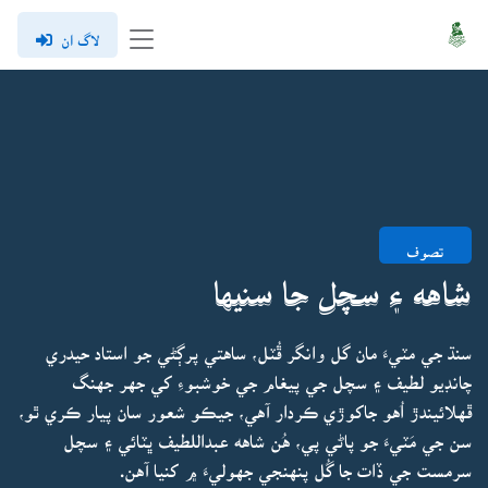
لاگ ان
تصوف
شاهه ۽ سچل جا سنيها
سنڌ جي مٽيءَ مان گل وانگر ڦُٽل، ساهتي پرڳڻي جو استاد حيدري
چانڊيو لطيف ۽ سچل جي پيغام جي خوشبوءِ کي جهر جهنگ
ڦهلائيندڙ اُهو جاکوڙي ڪردار آهي، جيڪو شعور سان پيار ڪري ٿو،
سن جي مَٽيءَ جو پاڻي پي، هُن شاهه عبداللطيف ڀٽائي ۽ سچل
سرمست جي ڏات جا گُل پنهنجي جهوليءَ ۾ کنيا آهن.