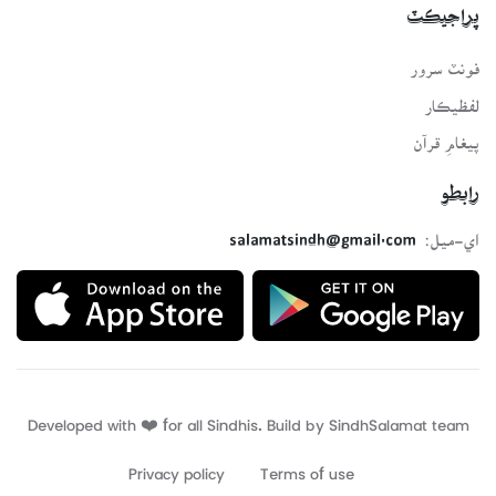
پراجيڪٽ
فونٽ سرور
لفظيڪار
پيغامِ قرآن
رابطو
اي-ميل:
salamatsindh@gmail.com
Developed with ❤️ for all Sindhis. Build by
SindhSalamat
team
Privacy policy
Terms of use