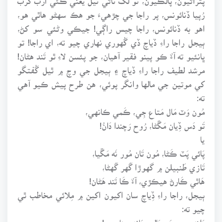
رُپيا ڏنائونس، پر راجا جي چڙهيءَ جو هڪ سهڻو هاٿي هو،
اهو به ڏنائونس، راجا چيس راڳي! جيڪي وڻئي سو کڻ،
ٻيجل راجا راءِ ڏياچ ڏي گُهوري نهاري چيو ته، اي راجا! تو
ڀانئيو ته آءٌ ڪو پينو فقير آهيان، جو پئسن لاءِ ٿو تَند هڻان!
مرشد لطيف راجا راءِ ڏياچ ۽ ٻيجل جي وچ ۾ ٿيل گُفتگو
کي موتين جي مالها وانگر پوئي، هن طرح پيش ڪيو آهي
ته:
مُون وَٽ مَال مَتاع جِي، ڪَمي ڪانهي،
تَو دَس ڏِيان مَڱڻا، رُوح رَچندا دَانُ!
يا
پَائي پَٽ ڪَڻا، مُون تَان مُور نَه مَڱيا،
تَازي طَنبيلن ۾ گهوڙا گَهر گَهڻا،
هَاٿي ڪَارڻ هيڪڙي، آءٌ ڪَا تَند هَڻان!
ٻيجل، راجا راءِ ڏِياچ سان اکيون اکين ۾ مِلائي مخاطب ٿي
چيو ته:
پَلئه ڀيري ڀَر، پَالهو پَاند پينار جو!