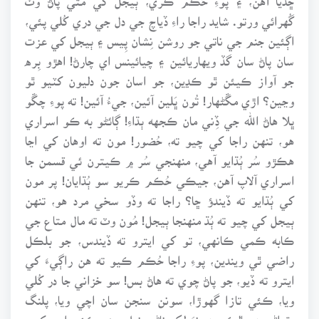
گُهرائي ورتو. شايد راجا راءِ ڏياچ جي دل جي دري کُلي پئي،
اڳئين جنم جي ناتي جو روشن نِشان پِيس ۽ ٻيجل کي عزت
سان پاڻ سان گڏ ويهاريائين ۽ چيائينس اي چارڻ! اهڙو بِره
جو آواز ڪيئن ٿو ڪڍين، جو اسان جون دليون کٽيو ٿو
وڃين؟ اڙي مڱڻهار! تُون ڀَلين آئين، جيءُ آئين! ته پوءِ چڱو
ڀلا هاڻ الله جي ڏِني مان ڪجهه ٻڌاءِ! ڳائڻو به ڪو اسراري
هو، تنهن راجا کي چيو ته، حُضور! مون ته اوهان کي اڃا
هڪڙو سُر ٻُڌايو آهي، منهنجي سُر ۾ ڪيترن ئي قسمن جا
اسراري آلاپ آهن، جيڪي حُڪم ڪريو سو ٻُڌايان! پر مون
کي ٻُڌايو ته ڏيندؤ ڇا؟ راجا ته وڏو سخي مرد هو، تنهن
ٻيجل کي چيو ته ٻُڌ منهنجا ٻيجل! مُون وٽ ته مال متاع جي
ڪابه ڪمي ڪانهي، تو کي ايترو ته ڏيندس، جو بلڪل
راضي ٿي ويندين، پوءِ راجا حُڪم ڪيو ته هن راڳيءَ کي
ايترو ته ڏيو، جو پاڻ چوي ته هاڻ بس! سو خزاني جا در کُلي
ويا، ڪئي تازا گهوڙا، سونن سنجن سان اچي ويا، پلنگ
پٿراڻيون، پالڪيون، نوَ لک ناڻي نيل يعني ڪئي ارب کرب