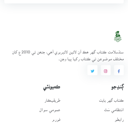
سنڌسلامت ڪتاب گهر ھڪ آن لائين لائبريري آھي، جنھن تي 2010ع کان
مختلف موضوعن تي ڪتاب رکيا پيا وڃن.
ڳنڍجو
ڪميونٽي
ڪتاب گهر بابت
طريقيڪار
انتظامي سَٿ
عمومي سوال
رابطو
فورم