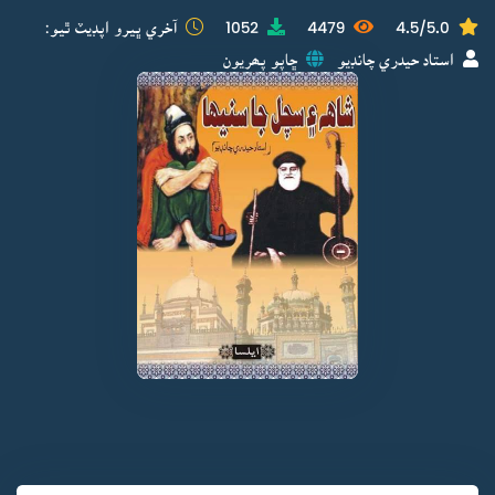
4.5/5.0
4479
1052
آخري ڀيرو اپڊيٽ ٿيو:
استاد حيدري چانڊيو
ڇاپو پھريون