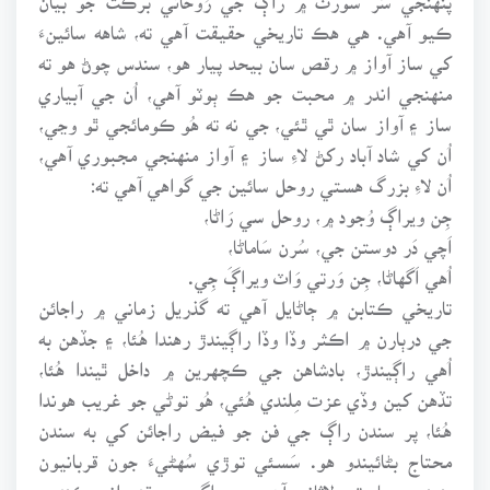
ڪيو آهي. هي هڪ تاريخي حقيقت آهي ته، شاهه سائينءَ
کي ساز آواز ۾ رقص سان بيحد پيار هو، سندس چوڻ هو ته
منهنجي اندر ۾ محبت جو هڪ ٻوٽو آهي، اُن جي آبياري
ساز ۽ آواز سان ٿي ٿئي، جي نه ته هُو ڪومائجي ٿو وڃي،
اُن کي شاد آباد رکڻ لاءِ ساز ۽ آواز منهنجي مجبوري آهي،
اُن لاءِ بزرگ هستي روحل سائين جي گواهي آهي ته:
جِن ويراڳ وُجود ۾، روحل سي رَاڻا،
اَچي دَر دوستن جي، سُرن سَاماڻا،
اُهي اَگهاڻا، جِن وَرتي وَاٽ ويراڳَ جِي.
تاريخي ڪتابن ۾ ڄاڻايل آهي ته گذريل زماني ۾ راجائن
جي درٻارن ۾ اڪثر وڏا وڏا راڳيندڙ رهندا هُئا، ۽ جڏهن به
اُهي راڳيندڙ، بادشاهن جي ڪچهرين ۾ داخل ٿيندا هُئا،
تڏهن کين وڏي عزت مِلندي هُئي، هُو توڻي جو غريب هوندا
هُئا، پر سندن راڳ جي فن جو فيض راجائن کي به سندن
محتاج بڻائيندو هو. سَسئي توڙي سُهڻيءَ جون قربانيون
پنهنجي جاءِ تي لاثاني آهن، پر راڳ جي قدرداني ڪندي،