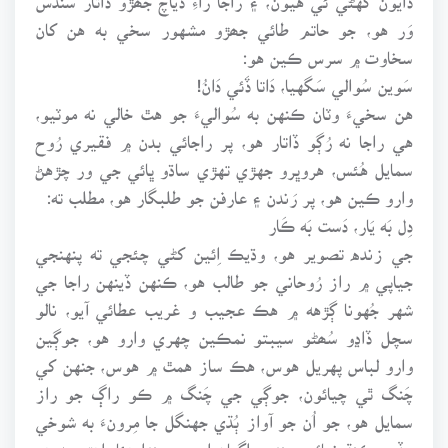
وَر هو، جو حاتم طائي جھڙو مشهور سخي به هن کان
سخاوت ۾ سرس ڪين هو:
سَوين سُوالي سَگهيا، دَاتا ڏَئي دَانُ!
هن سخيءَ وٽان ڪنهن به سُواليءَ جو هٿ خالي نه موٽيو،
هي راجا نه رُڳو ڏاتار هو، پر راجائي بدن ۾ فقيري رُوح
سمايل هُئس، هروڀرو جهڙي تهڙي ساڌو ڀائي جي ور چڙهڻ
وارو ڪين هو، پر رَندن ۽ عارفن جو طلبگار هو، مطلب ته:
دِل بَه يَار، دَست بَه ڪَار
جي زنده تصوير هو، وڌيڪ اِئين کڻي چئجي ته پنهنجي
جياپي ۾ راز رُوحاني جو طالب هو، ڪنهن ڏينهن راجا جي
شهر جُهونا ڳڙهه ۾ هڪ عجيب و غريب عطائي آيو، نالو
سچل ڏاڍو سُھڻو سيبتو نمڪين چهري وارو هو، جوڳين
وارو لباس پهريل هوس، هڪ ساز همٿ ۾ هوس، جنهن کي
چَنگ ٿي چيائون، جوڳي جي چَنگ ۾ ڪو راڳ جو راز
سمايل هو، جو اُن جو آواز ٻُڌي جهنگل جا مِرونءَ به شوخي
ڇڏي، ڪنڌ نمائي سندس اڳيان اچي بيهندا هئا، اهڙو به هو