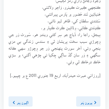
ڪنجهي ڪِيرت ڪينرو، وَاڄو ولائتي،
هَنيائِين تَند حُضور ۾ پَارس پيرائتي،
سُڻندي سلطان کي، ظاهر ٿيو ذاتي،
ڪَڍندي ڪَاتِي، وِڌائِين ڪَرٽ ڪَپار ۾.
ٻيجل، راجا راءِ ڏياچ جو سِر کڻي ويندو هو، سُورٺ وَر جي
وِڇوڙي سبب سخت پريشان ٿي ۽ سندس زندگي بي مزي
بنجي وئي، آخر سورٺ پنهنجي وَر جو وِڇوڙو سهي ڪانه
سگهي ۽ وَر سان گڏ ساڳي چِکيا تي چڙهي اَگنيءَ ۾ سڙي
خاڪ درخاڪ ٿي وئي.
[روزاني عبرت حيدرآباد، اربع 19 جنوري 2011ع ۾ ڇپيو.]
پويون پَنو
اڳيون پنو