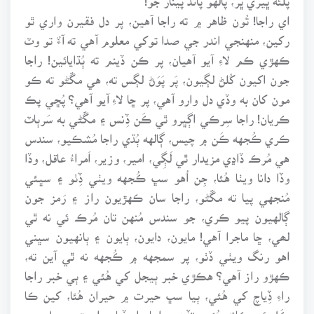
اي راجا! تُون ظاهر ۾ ته راجا آهين، پر دل فقيرن واري ٿو
رکين، منهنجي اندر جي صدا توکي معلوم آهي ته آءٌ تو وٽ
ڪهڙي ڪم لاءِ آيو آهيان، پر ڪن ڏينم ته ٻُڌايائين! راجا
جون اکيون کُلڻ لڳيون، پَر پَوَڻ لڳس ته، هي مڱڻو ته ڪو
مون کان به وڏي دل وارو آهي، پر ڇا لاءِ آيو آهي؟ پُڇي پڪ
ڪريان! راجا سِرڪي اڳڀرو ٿي ڪَن ڏِنس ۽ مڱڻي به سَرٻاٽ
ڪري ڪُجهه ڪَن ۾ چيس، ڳالهه ٻُڌي راجا مُشڪيو، سندس
هي مُرڪ ڏاڍي مزيدار ٿي لَڳِي، امير، وزير، اَمراءُ عاقل، وڏا
وڏا دانا ويٺا هُئا، جِن اُهو سڀ ڪُجهه ويٺي ڏِٺو ۽ سڀئي
مُنجهي پيا ته مڱڻو، راجا سان ڪهڙيون راز ۽ رَمز جون
ڳالهيون پيو ڪري، جو سندس مُنهن تان مُرڪ ئي نه ٿي
لھي، ڇا ماجرا آهي! مايون، دايون، ٻايون ۽ ٻانهيون سڀني
اهو رنگ ويٺي ڏٺو، پر سمجهه ۾ ڪُجهه نه ٿي آين ته،
ڪهڙو راز آهي؟ هڪڙي خبر ٻيجل کي هُئي ۽ ٻي خبر راجا
راءِ ڏِياچ کي هُئي، ٻيا سڀ حيرت ۾ حيران هُئا، کين ڪا
ڪَل ئي ڪانه هُئي، تڏهن راجا راءِ ڏياچ، اوچتو ٻيجل جي