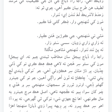
لطيف هن طرح بيان ڪيو آهي، چوي ٿو ته:
وَحدَهُ لاَشَريڪَ لَھُ تَندَن اِيءَ تَنوار،
مُون کي تُنهنجِي وار، فِڪر کَڻي فَنا ڪَيو.
يا
مَٿي تي مُنهنجي، جي ڪوڙين هُئن ڪَپار،
تَه وَاري وَاري وَڍيان، سسي سَئو وَار،
تَه پڻ تَند تَنوار، تُنهنجي مَٿاهِين مَڱڻا!
راجا راءِ ڏياچ ٻيجل سان مخاطب ٿيندي چيو ته، اي ٻيجل!
مون کي سئو سِر هُجن ته لاهي هِڪ هِڪ ڪري تو کي ڏئي
ڇڏيان، پر ڌڙ مٿان سِر هڪڙوئي آهي، جو ’توکي ڏِيندي لَڄ
پئي ٿئي،‘ ڇاڪاڻ ته تُون اُهو راڳي آهين، جو تو کي جيترو
گهڻو ڏِجي، اوترو ٿورو ٿو سمجهان. منهنجي سِر ۾ هَڏي ۽
چَم کان سواءِ ٻيو ته ڪُجهه ناهي، اصل هڪ مرچ جيترو به
مال ڪونهي، اها تِڇ جهڙي شيءِ توکي ٿي گُهرجي، ته پوءِ آءٌ
اهو سِر هڪ ڀيرو نه. پر وِيهه ڀيرا وَڍي ڏيان! منهنجا اهڙا
سئو سِر هڪ پاسي هُجن، ٻئي پاسي تُنهنجي تَند هُجي ته