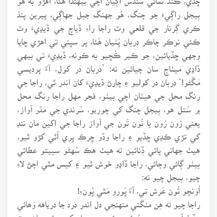
ٻيجل راڳيءَ جو چنگ، هُو جهنگ جبل جهاڳي، پيرين پنڌ
ڪري گِرنار جي قلعي وٽ راجا راءِ ڏياچ جي ڏيڍيءَ وٽ
ڪئي نوڪر چاڪر دربان پُٺيان هُئا، پر سڀني تي اهڙي ڇايا
وِجهي ڇڏيائين، جو ڪير ڪُڇيو به ڪونه، ڏيڍيءَ تي بيهي
ڏاڍي ميٺاج سان چيائين ته: ’دَربان دَر کول، آءٌ پرديسي
مَڱڻو!‘ دربان در کوليو ۽ چارڻ ڏيڍيءَ کان اندر ٿي، راجا جي
رنگ محل جي هيٺان اچي بيٺو، فجر مهل راجا رنگ محل
۾ سُتل هو، ٻيجل چنگ کي چوريو، سُرندي جي مڌر آواز،
يعني رُون رُون يا تُون تُون جي آواز راجا جي اکين مان ننڊ
کي تڙي ڪڍي ڇڏيو ۽ راجا وڏو ڇِرڪ ڀري اُٿي کڙو ٿيو،
هيٺ جهاتي پائي ڏِٺائين ته هيٺ هڪ سُهڻو سبيتو عطائي
بيٺو ڳائي وڄائي، راجا ڏاڍو خوش ٿيو ۽ کيس مٿي اچڻ لاءِ
چيو، ٻيجل چيو ته:
اُونچو تُون عَرش تي، آءٌ ڀُورو مَٿي ڀُونءِ!
راجا چيو ته هِن منگتي منهنجي دل اندر درد جا درياهه وَهائي
ڇڏيا آهن، ۽ پوءِ حُڪم ڪري، ٻيجل کي مٿي پاڻ وٽ