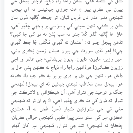
پيرن تي ڪِري پيو ۽ هٿ جوڙي چيائينس ته اي ٻيجل!
تُنهنجي قدم قدم تان قُربان ٿيان، تو جيڪا ڳالهه مُون سان
ڪَن ۾ ڪئي، تنهن سڀني کي وِسوَسي ۾ وِجهي ڇڏيو آهي،
هاڻ اها ڳالهه کُلم کُلا چئو ته سڀ ٻُڌن ته تو کي ڇا کپي؟
تڏهن ٻيجل چيو ته: ’عثمان نه گُهري مَڱڻو، جَا جڪ گُهري
جِيءُ! اِهو ٻُڌي سورٺ جي پيرن هيٺان زمين نِڪري وئي،
امير وزير، مايون، دايون، ٻايون پريشانيءَ جي عالم ۾ اچي
رَڙيون ڪيائون! هوڏانهن راجا راءِ ڏياچ ته ڪنهن ٻئي حال ۾
داخل هو، تنهن جي دل ۾ ذَري برابر به ڪو ڊپ ڊاءُ ڪونه
هو، ٻيجل سان مُخاطب ٿيندي چيائين ته اي ٻيجل! تُنهنجي
چنگ ۾ توحيد جي تنوار آهي، اُن هيڪڙائي ۽ لاشرڪت جي
تنوار ته مُون کي فَنا ڪري ڇڏيو آهي، آءٌ چوان ٿو ته مُنهنجي
مٿي تي جي ڪوڙئين ڪپار (سِر) هُجن ته آءٌ هڪڙي
هڪڙي سِر کي سئو سئو ڀيرا ڪَپي تُنهنجي حوالي ڪريان،
ڇاڪاڻ ته تُنهنجيءَ تند جي تنوار، مُنهنجي سِر کان گهڻو
وڌيڪ آهي، راجا راءِ ڏياچ جي دل جي ڪيفيت کي مرشد