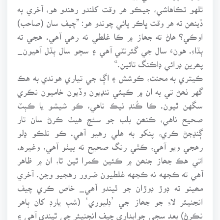
ٿلهو تڪاهاشي، جيڪو هر وقت کلندو رهندو هو، آخري ٻه
ڏينھن ته هر وقت ڀاڪر پائي چوندو هو: ”چيف سان (صاحب)
اوڪي؟ هاڻ ته جھاز ۾ ڪا غلطي نه رهي آهي. هجي ته
ٻڌاءِ. هونءَ سال جي گئرنٽي آهي ۽ سڄو سال ٻڌل آهيون_
پھرين ڊرائي ڊاڪنگ تائين.“
ڪيتري به محنت، ڪوشش ۽ اڳ جي تياري هوندي به هڪ
گهر ٺھڻ تي به ان ۾ ڪيئي ننڍيون وڏيون خاميون نڪري
سگهن ٿيون. ڪا ڪُنڊ ٺيڪ ناهي، ڪو شيشو يا ڪٻٽ
صحيح ناهي، ڪنھن بلب جو سئچ هيٺ ڪرڻ سان تار
ڳنڍجڻ ڪري، پنکو به هلي رهيو آهي. ڪو نلڪو ڍلو
رهجي ويو آهي، ڪٿي رنگ صحيح نه بيٺو آهي، وغيره.
اتي هڪ جھاز جنھن ۾ ڪئين ڪمرا ٿين ٿا، ان ۾ ظاهر
آهي ته ڪجهه نه ڪجهه غلطيون ضرور رهجيو وڃن. آخري
مھينو ته ڊوڙ ڊوڙان جو ٿيندو آهي_ خاص ڪري چيف
انجنيئر لاءِ جو جھاز جي ’ڊليوري‘ (شپ يارڊ کان ٻاهر
نڪرڻ) بعد سڄي جوابداري چيف انجنيئر جي ٿيندي آهي ۽