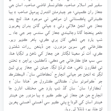
سفير قمر اسلام صاحب، ڪائونسلر قاضي صاحب، اسان جي
جھاز ران ڪمپنيءَ جو چيئرمئن ائڊمرل ڀومڀل صاحب ۽ ٻيا
ڪيترائي پاڪستاني ان موقعي تي موجود هئا. لنچ بعد
جھاز جي انجڻ هلائي وئي ۽ جپاني گانن بدران پھريون
دفعو پنھنجا گانا وڄائيندي جھاز کي سندس ڄم جي جاءِ _
شپ يارڊ جي ڌڪي کان پري ڪري، ٻاهر ڪڍيو ويو.
ڪارخاني جي سوين مزدورن، جن ڏينھن _رات شفٽون
ڪري، اَٺ نَو مھينا لڳاتار هن جھاز کي ٺاهڻ ۾ لڳايا هئا،
سي سڀ هاڻ ڪارخاني جي دڪي، ڏاڪڻين، پراچن ۽ تختن
تي قطارون ٺاهي، هٿ لوڏڻ لڳا. جيئن ئي جھاز پري ٿيڻ
لڳو ته انجڻ جو جپاني انچارج ’تڪاهاشي سان‘، اليڪٽرڪ
جو ’ڪواموتو سان‘، ڪئالٽي ڪنٽرول جو ’هنادا سان‘ ۽
’تڪازاوا سان‘ سان گڏ شپ يارڊ جي مختلف ادارن جا
انچارج جن هن جھاز تي ڪم ڪيو ۽ ٻيا مزدور جن هينئر
هينئر اسان کي الوداع پئي ڪيو سي آهستي آهستي پھرين
اڻ چٽا، پوءِ ڌنڌلا ٿي ويا.