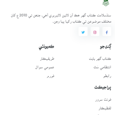
سنڌسلامت ڪتاب گهر ھڪ آن لائين لائبريري آھي، جنھن تي 2010ع کان
مختلف موضوعن تي ڪتاب رکيا پيا وڃن.
ڳنڍجو
ڪميونٽي
ڪتاب گهر بابت
طريقيڪار
انتظامي سَٿ
عمومي سوال
رابطو
فورم
پراجيڪٽ
فونٽ سرور
لفظيڪار
پيغامِ قرآن