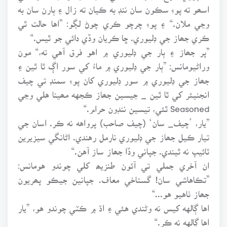
اسھو ته پوءِ سڪون سان ننڊ به ڪيان ته زال ۽ ٻارن سان به
وڃي ملان.“ ۽ پوءِ چرچو ڪري چوڻ لڳو: ”اها حالت ٿي
ڪري جھاز جي ڊليوري. ڇا ڪريان وڏي دائي جو ٿيس.“
”پر جھاز ۽ ٻار جي ڊليوري ۾ اهو فرق آهي ته،“ مون
وراڻيومانس: ”ٻار جي ڊليوري ۾ ماءُ کي سور اڳ ٿا ٿين ۽
جھاز جي ڊليوري ۾ سور ڊليوري کان پوءِ سمنڊ تي چيف
انجنيئر کي ٿا ٿين _ جيسين جھاز ڪجهه مھينا هلي وڃي
Seasoned ٿئي، تيسين ننڊون حرام.“
”يار، ’چيف_ سان‘ (چيف صاحب) پرواهه نه ڪر. اسان جي
تيار ڪيل جھاز جي ڊليوري نارمل رهندي. اڻانگي سيزيرين
ٽائيپ نه ٿيندي. جپاني وڏا جھاز ساز آهن.“
ان آخري جملي تي آئون طنزيھ کلي چوندو هومانس:
”تڪاهاشي سان! گستاخي معاف. جپانين جيڪو پھريون
جھاز ٺاهيو هو...“
اها ڳالهه کيس نه وڻندي هئي ۽ اڌ ۾ ڪٽي چوندو هو، ”يار
اها ڳالهه نه ڪر.“