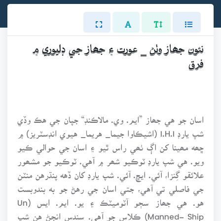
نئون جھاز وٺڻ _ عورت ۽ جھاز جي ڊليوري ۾
فرق
اسان جو هي جھاز ”ايم. وي. مالاڪنڊ“ جپان جي هڪ وڏي
شپ يارڊ I.H.I (اشيڪاوا جيما_ هريما_ هيوي انڊسٽريز) ۾
ڇھه مھينا کن اڳ ٺھي راس ٿيو ۽ اسان جي حوالي ڪيو
ويو. هي شپ يارڊ ٽوڪيو شھر ۾ آهي. ٽوڪيو جو مشھور
علائقو گِنزا، آئي. ايڇ. آئي. شپ يارڊ کان ڏهه پنڌرهن منٽن
جي فاصلي تي آهي، جتي اسان جي رهڻ جو به بندوبست
هو. هي جھاز سڄو آٽوميٽڪ ۽ يو. ايم. ايس (Un
Manned- Ship) ڪلاس جو آهي. سندس انجڻ هن شپ