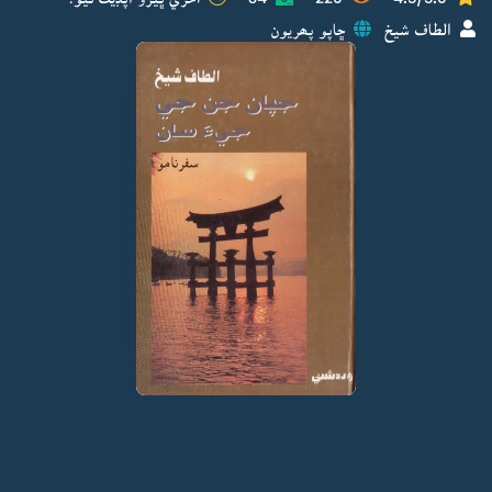
الطاف شيخ
ڇاپو پھريون