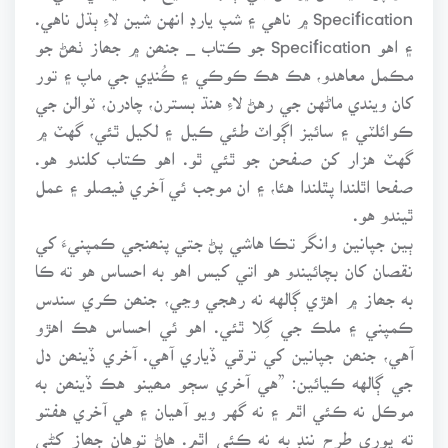
Specification ۾ ناهي ۽ شپ يارڊ انهن شين لاءِ ٻڌل ناهي.
۽ اهو Specification جو ڪتاب _ جنھن ۾ جھاز ٺھڻ جو
مڪمل معاهدو، هڪ هڪ ڪوڪي ۽ ڪُنڍي جي ماپ ۽ تور
کان ويندي ماڻهن جي رهڻ لاءِ هنڌ بسترن، چادرن، ٽوالن جي
ڪوائلٽي ۽ سائيز اڳواٽ طئي ڪيل ۽ لکيل ٿئي، گهٽ ۾
گهٽ هزار کن صفحن جو ٿئي ٿو. اهو ڪتاب کلندو هو.
صفحا اٿلندا پٿلندا هئا، ۽ ان موجب ئي آخري فيصلو ۽ عمل
ٿيندو هو.
ٻين جپانين وانگر تڪا هاشي پڻ جتي پنھنجي ڪمپنيءَ کي
نقصان کان بچائيندو هو اتي کيس اهو به احساس هو ته ڪا
به جھاز ۾ اهڙي ڳالهه نه رهجي وڃي، جنھن ڪري سندس
ڪمپني ۽ ملڪ جي گِلا ٿئي. اهو ئي احساس هڪ اهڙو
آهي، جنھن جپانين کي ترقي ڏياري آهي. آخري ڏينھن دل
جي ڳالهه ڪيائين: ”هي آخري سڄو مھينو هڪ ڏينھن به
موڪل نه ڪئي اٿم ۽ نه گهر ويو آهيان ۽ هي آخري هفتو
ته پوري طرح ننڊ به نه ڪئي اٿم. هاڻ توهان جھاز کڻي