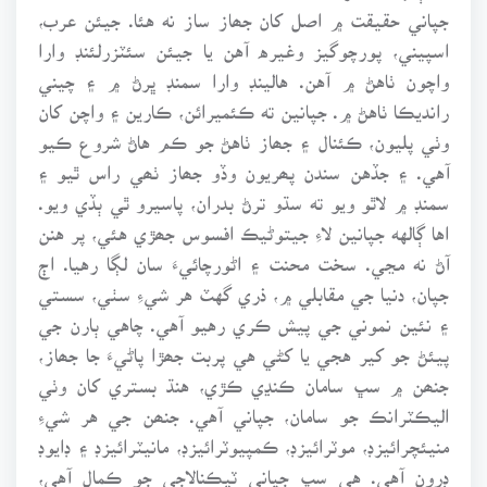
جپاني حقيقت ۾ اصل کان جھاز ساز نه هئا. جيئن عرب،
اسپيني، پورچوگيز وغيره آهن يا جيئن سئٽزرلئنڊ وارا
واچون ٺاهڻ ۾ آهن. هالينڊ وارا سمنڊ ڀرڻ ۾ ۽ چيني
رانديڪا ٺاهڻ ۾. جپانين ته ڪئميرائن، ڪارين ۽ واچن کان
وٺي پليون، ڪئنال ۽ جھاز ٺاهڻ جو ڪم هاڻ شروع ڪيو
آهي. ۽ جڏهن سندن پھريون وڏو جھاز ٺھي راس ٿيو ۽
سمنڊ ۾ لاٿو ويو ته سڌو ترڻ بدران، پاسيرو ٿي ٻڏي ويو.
اها ڳالهه جپانين لاءِ جيتوڻيڪ افسوس جھڙي هئي، پر هنن
آڻ نه مڃي. سخت محنت ۽ اڻورچائيءَ سان لڳا رهيا. اڄ
جپان، دنيا جي مقابلي ۾، ذري گهٽ هر شيءِ سٺي، سستي
۽ نئين نموني جي پيش ڪري رهيو آهي. چاهي ٻارن جي
پيئڻ جو کير هجي يا کڻي هي پربت جھڙا پاڻيءَ جا جھاز،
جنھن ۾ سڀ سامان ڪنڍي ڪڙي، هنڌ بستري کان وٺي
اليڪٽرانڪ جو سامان، جپاني آهي. جنھن جي هر شيءِ
منيئچرائيزڊ، موٽرائيزڊ، ڪمپيوٽرائيزڊ، مانيٽرائيزڊ ۽ ڊايوڊ
ڊرون آهي. هي سڀ جپاني ٽيڪنالاجي جو ڪمال آهي،