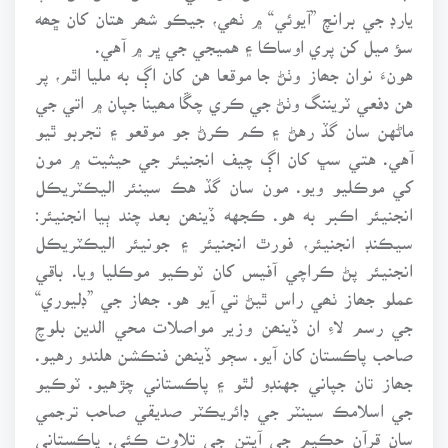
يارڊ جي برانچ ”آيوئي“ ۾ ٺھي، جيڪو شھر هتان کان ڇھه
سؤ ميل کن پري اوساڪا ۽ هميجي جي ڀر ۾ آهي.
هونءَ نوان جھاز وٺڻ جا موقعا هن کان اڳ به مليا اٿم، پر
هن دفعي ٽريننگ وٺڻ جي ڪري چڱا مھينا جپان ۾ اتي جي
ماڻهن سان گڏ رهڻ ۽ ڪم ڪرڻ جو موقعو ۽ تجربو ٿيو
آهي. هتي سڀ کان اڳ چيف انجنيئر جي حيثيت ۾ مون
کي موڪليو ويو. مون سان گڏ هڪ سينئر اليڪٽريڪل
انجنيئر اڪبر به هو. ڪجهه ڏينھن بعد چند ٻيا انجنيئر:
سيڪنڊ انجنيئر، فورٿ انجنيئر ۽ جونيئر اليڪٽريڪل
انجنيئر پڻ ڪراچي آفيس کان ٽوڪيو موڪليا ويا. باقي
عملو جھاز ٺھي راس ٿيڻ تي آيو هو. جھاز جي ”ڊليوري“
جي رسم لاءِ ان ڏينھن وزير مواصلات محي الدين بلوچ
صاحب پاڪستان کان آيو. سڄو ڏينھن فنڪشن هلندو رهيو.
جھاز تان جپاني جهنڊو لٿو ۽ پاڪستاني چڙهيو. ٽوڪيو
جي اسلامڪ سينٽر جي ڊائريڪٽر صديقي صاحب ترجمي
سان قرآن حڪيم جي آيتن جي تلاوت ڪئي. پاڪستاني