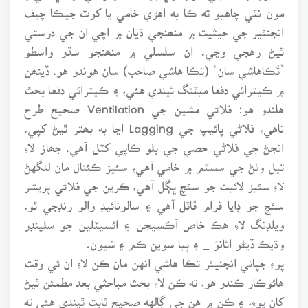
مون نٿي چاهيو ته ڪا به اهڙي خامي يا کوٽ جيڪا چيف
انجنئير جي حيثيت ۾ منھنجي ڌيان ۾ اچي ان جي درستي
ٿيڻ رهجي وڃي. ان سلسلي ۾ منھنجو سڌو واسطو
’تُڪاهاشي سان‘ (تڪا هاشي صاحب) سان هوندو هو. ڏينھن
۾ ڪيترائي دفعا ميٽنگ ٿيندي هئي، ۽ ڪيترائي دفعا بحث
هلندو هو: فلاڻي مشين جي Ventilation صحيح طرح
ناهي، فلاڻي پائيپ جي Lagging اڃا به بھتر ٿيڻ کپي.
انجڻ جي فلاڻي حصي جي بلو ڪاپي کٽل آهي. جھاز لاءِ
تيل وٺڻ جي سسٽم ۾ خامي آهي، سئيز ڪئنال مان لنگهڻ
لاءِ سئيز لائيٽ جو سئچ ڀڳل آهي، ڪرين جي فلاڻي پريشر
سئچ جو ڊايا فرام ڦاٽل آهي ۽ سالونائيڊ والو رنڊجي ٿو.
ويلڊنگ لاءِ هڪ خاص آڪسيجن ۽ ائسيٽلين جو سلينڊر
وڌيڪ ڏيڻو اٿانوَ _ ۽ ٻيا سوين ڪم ۽ شيون.
پوءِ جپاني انجنيئر تڪا هاشي انهن مان ڪن لاءِ ان ئي وقت
هائوڪار ڪندو هو، ته ڪن لاءِ بحث مباحثي بعد مطمئن ٿيڻ
کان پوءِ، ۽ ڪن ۾ هن جي ڳالهه صحيح ثابت ٿيندي هئي ته