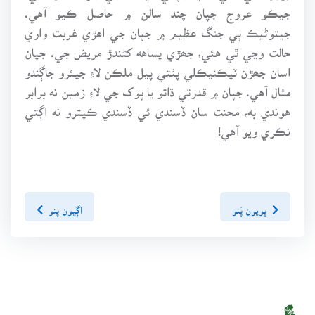
جيڪو عروج جپان چند سالن ۾ حاصل ڪيو آهي.
جيتوڻيڪ ٻي جنگ عظيم ۾ جپان جي اهڙي غربت واري
حالت وڃي ٿي هئي، جھڙي پساهه کڻندڙ مريض جي. جپان
اسان جھڙن ٽيڪنيڪلي پٺتي پيل ملڪن لاءِ جيئرو جاڳندو
مثال آهي. جپان ۾ قدرتي ڌاتو يا پوک جي لاءِ زمين نه برابر
هوندي به، محنت سان ڏسندي ئي ڏسندي ڪيترو نه اڳتي
نڪري ويو آهي!
پويون پَنو
اڳيون پنو