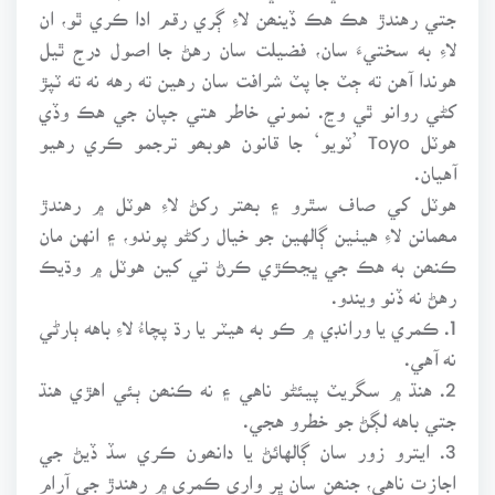
جتي رهندڙ هڪ هڪ ڏينھن لاءِ ڳري رقم ادا ڪري ٿو، ان
لاءِ به سختيءَ سان، فضيلت سان رهڻ جا اصول درج ٿيل
هوندا آهن ته ڄٽ جا پٽ شرافت سان رهين ته رهه نه ته ٽپڙ
کڻي روانو ٿي وڃ. نموني خاطر هتي جپان جي هڪ وڏي
هوٽل Toyo ’ٽويو‘ جا قانون هوبھو ترجمو ڪري رهيو
آهيان.
هوٽل کي صاف سٿرو ۽ بھتر رکڻ لاءِ هوٽل ۾ رهندڙ
مھمانن لاءِ هيٺين ڳالهين جو خيال رکڻو پوندو، ۽ انهن مان
ڪنھن به هڪ جي ڀڃڪڙي ڪرڻ تي کين هوٽل ۾ وڌيڪ
رهڻ نه ڏنو ويندو.
1. ڪمري يا ورانڊي ۾ ڪو به هيٽر يا رڌ پچاءُ لاءِ باهه ٻارڻي
نه آهي.
2. هنڌ ۾ سگريٽ پيئڻو ناهي ۽ نه ڪنھن ٻئي اهڙي هنڌ
جتي باهه لڳڻ جو خطرو هجي.
3. ايترو زور سان ڳالهائڻ يا دانھون ڪري سڏ ڏيڻ جي
اجازت ناهي، جنھن سان ڀر واري ڪمري ۾ رهندڙ جي آرام