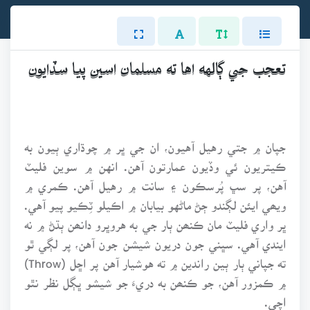
تعجب جي ڳالهه اها ته مسلمان اسين پيا سڏايون
جپان ۾ جتي رهيل آهيون، ان جي ڀر ۾ چوڌاري ٻيون به
ڪيتريون ئي وڏيون عمارتون آهن. انهن ۾ سوين فليٽ
آهن، پر سڀ پُرسڪون ۽ سانت ۾ رهيل آهن. ڪمري ۾
ويھي ايئن لڳندو ڄڻ ماڻهو بيابان ۾ اڪيلو ٽِڪيو پيو آهي.
ڀر واري فليٽ مان ڪنھن ٻار جي به هروڀرو دانھن ٻڌڻ ۾ نه
ايندي آهي. سڀني جون دريون شيشن جون آهن، پر لڳي ٿو
ته جپاني ٻار ٻين راندين ۾ ته هوشيار آهن پر اڇل (Throw)
۾ ڪمزور آهن، جو ڪنھن به دريءَ جو شيشو ڀڳل نظر نٿو
اچي.