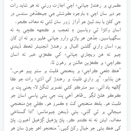
ڪمري ۾ رهندڙ جپانيءَ اچي اجازت ورتي ته هو شايد رات
جو دير سان اچي ۽ باوجود ڪوشش جي جيڪڏهن سندس در
جي کلڻ يا بند ٿيڻ جو آواز زور سان ٿئي ته معاف ڪجو.
اسان وائڙا ٿي وياسين ۽ تعجب ۾ ڪجهه ڪڇي به نه
سگهياسين. جڏهن هو پاڙي وارو جپاني هليو ويو ته ان کان
پوءِ اسان واري گلشن اقبال ۾ رهندڙ انجنيئر ٽھڪ ڏيندي
چيو ته هن ويچاري جپانيءَ کي ڪھڙي خبر ته اسان
ڪراچيءَ ۾ ڪھڙين حالتن ۾ رهون ٿا.
”هڪ دفعي ڪراچيءَ ۾ پنھنجي فليٽ ۾ ستو پيو هوس.“
هن ٻڌايو، ”ڀر واري فليٽ ۾ رهندڙ کي آڌيءَ رات جو ڪا
ڳالهه ياد آئي، سو مترڪو کڻي تصوير ٽنگڻ لاءِ يعني ڀت ۾
ڪوڪو هڻڻ لڳو _ظاهر آهي ڀت جي ٻئي پاسي اسان جو
فليٽ هو. بلڪ منھنجي کٽ ۽ ڪمرو هو. ڪِلي ڄڻ منھنجي
ميڄالي ۾ ٿي کُتِي. ٻئي ڏينھن چيومانس: “ادا گستاخي
معاف. ايئن ته نه ڪندو ڪر. پاڻ پڙهيل ڳڙهيل آهيون. پاڻ
کي هڪ ٻئي جو خيال رکڻ کپي.“ منھنجو اهو چوڻ سان هو