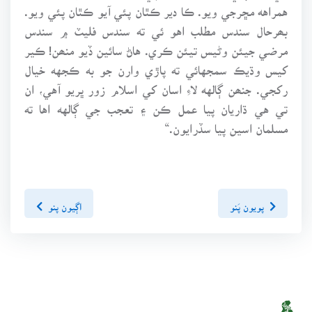
همراهه مڇرجي ويو. ڪا دير ڪٿان پئي آيو ڪٿان پئي ويو.
بھرحال سندس مطلب اهو ئي ته سندس فليٽ ۾ سندس
مرضي جيئن وڻيس تيئن ڪري. هاڻ سائين ڏيو منھن! ڪير
کيس وڌيڪ سمجهائي ته پاڙي وارن جو به ڪجهه خيال
رکجي. جنھن ڳالهه لاءِ اسان کي اسلام زور ڀريو آهي، ان
تي هي ڌاريان پيا عمل ڪن ۽ تعجب جي ڳالهه اها ته
مسلمان اسين پيا سڏرايون.“
پويون پَنو
اڳيون پنو