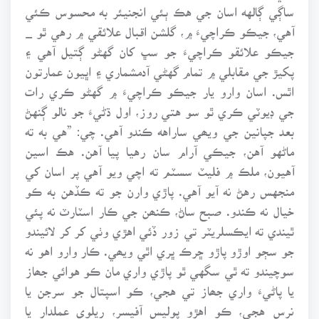
ساڳي ڳالهه اسان جي هڪ ٻئي انجنيئر به محسوس ڪئي
آهي، جيڪو ڪراچيءَ ۾، گلشن اقبال علائقي ۾ رهي ٿو _
جيڪو علائقو ڪراچيءَ جو سڀ کان گهڻو ڳتيل آهي ۽
پکيڙ جي مقابلي ۾ تمام گهڻي آدمشماري ۽ اڀيون عمارتون
اٿس. اسان وارو يار جيڪو ڪراچيءَ ۾ گهڻو ڪري رات
جي ڊيوٽي ڪري ٿو سو هتي روز، اول ڌڻيءَ جو نالو ڳنهڻ
بعد جپانين جي ويھي ساراهه ڪندو آهي. چي: ”هي به ته
ماڻهو آهن، جيڪي آرام سان رهيا پيا آهن. هڪ اسين
آهيون، ملڪ ۾ فليٽ سسٽم ته اچي ويو آهي پر اسان کي
منجهس رهڻ نه آيو آهي. پاڙي وارن جو ته ڪڏهن به ڪو
خيال نه ڪندو. صبح ساڻ، ڪنھن جي ڪار اسٽارٽ نه پئي
ٿيندي ته ايڪسلريٽر تي زور ڏئي اهڙي وٺي کر کر لائيندو
جو سڄو اوڙو پاڙو ڇرڪ ڀري اٿي ويھي. ڪار وارو اهو نه
سوچيندو ته ٿي سگهي ٿو پاڙي واري مان ڪو هوائي جھاز
يا پاڻيءَ واري جھاز تي هجي، ڪو اسپتال جو سرجن يا
نرس هجي، ڪو اهڙو پوليس آفيسر، ريلوي عملدار يا