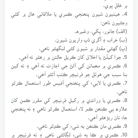
۾ خلل پوي.
4. هيٺيون شيون پنھنجي ڪمري يا ملاقاتي هال ۾ کڻي
وڃڻيون ناهن:
(الف) جانور، پکي، وغيره.
(ب) خراب ۽ اُگري ڌپ واريون شيون.
(پ) گهڻي مقدار ۾ شيون کڻي لنگهڻو ناهي.
5. جوا کيڏڻ يا اخلاق کان ڪريل حالتن ۾ رهڻو نه آهي.
6. ڪمري ۾ مھمانن کي آڻڻ جي اجازت نه آهي ۽ نه کين
بنا سبب جي هوٽل جو فرنيچر ڪتب آڻڻو آهي.
7. ڪمري يا لابيءَ کي پنھنجي آفيس طور استعمال ڪرڻو
ناهي.
8. ڪمري يا ورانڊي ۾ رکيل فرنيچر کي مقرر ڪمن کان
علاوه ٻي ڪنھن ڪم لاءِ استعمال ڪرڻو ناهي ۽ نه پنھنجي
جاءِ تان ريڙهڻو آهي.
9. ڪمري مان ڪنھن به شيءِ کي ڪڍڻو ناهي.
10. ڪمري ۾ ڪا به شيءِ لڳائڻي ناهي ۽ نه فرنيچر ۾