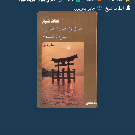
الطاف شيخ
ڇاپو پھريون