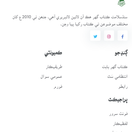
سنڌسلامت ڪتاب گهر ھڪ آن لائين لائبريري آھي، جنھن تي 2010ع کان
مختلف موضوعن تي ڪتاب رکيا پيا وڃن.
ڳنڍجو
ڪميونٽي
ڪتاب گهر بابت
طريقيڪار
انتظامي سَٿ
عمومي سوال
رابطو
فورم
پراجيڪٽ
فونٽ سرور
لفظيڪار
پيغامِ قرآن