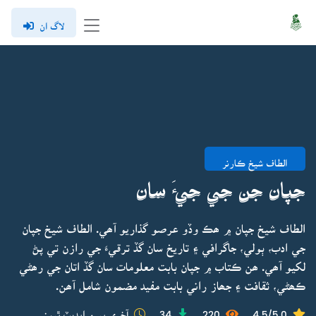
لاگ ان
الطاف شيخ ڪارنر
جپان جن جي جيءَ سان
الطاف شيخ جپان ۾ ھڪ وڏو عرصو گذاريو آھي. الطاف شيخ جپان
جي ادب، ٻولي، جاگرافي ۽ تاريخ سان گڏ ترقيءَ جي رازن تي پڻ
لکيو آھي. ھن ڪتاب ۾ جپان بابت معلومات سان گڏ اتان جي رھڻي
ڪھڻي، ثقافت ۽ جھاز راني بابت مفيد مضمون شامل آھن.
4.5/5.0
220
34
آخري ڀيرو اپڊيٽ ٿيو: