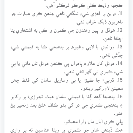
ڪجهه وڌيڪ ڪلي ڪوڪو ٺوڪڻو آهي.
11. درين ۾ اهڙي شيءِ ٽنگڻي ناهي جنھن ڪري عمارت جو
ٻاهريون ڏيک خراب ٿئي.
12. هوٽل ۾ ٻين رهندڙن جي ڪمرن ۾ ڪي به اشتھاري پنا
اڇلڻا ناهن.
13. ورانڊي يا لابي وغيره ۾ پنھنجي ڪا به قيمتي شيءِ
ڇڏڻي ناهي.
14. هوٽل کان علاوه ٻاهران ٻي ڪنھن هوٽل تان ماني يا ٻي
شيءِ ڪمري تي گهرائڻي ناهي.
15. ڌوٻيءَ جا ڪپڙا يا ٻي وساريل سامان کي فقط ڇھن
مھينن لاءِ رکيو ويندو.
16. پنھنجا ڳھه ڳٺا يا قيمتي سامان هيٺ ٽجوڙيءَ ۾ رکايو
۽ پنھنجي ڪمري جي در کي ٻٽو ڪلف هڻڻ بعد زنجير پڻ
هڻو.
ڀلي ڪري آيا_ مان وارا مھمانو.
هڪ ڏينھن شام جو ڪمري ۾ ويٺا هئاسين ته ڀر واري