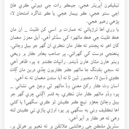
ٽيليفون آپريٽر هجي، جيڪو رات جي ڊيوٽي ڪري هاڻ
اچي ستو هجي، ڪو بيمار هجي يا ڪو شاگرد امتحان لاءِ
پڙهي رهيو هجي.
يا وري اها ٽرڙپائي ته عمارت ۾ اسي کن فليٽ _ ان مان
هڪ فليٽ جي هڪ ماڻهوءَ کي سڏڻو آهي. آيل معزز مھمان
کان اهو نه پڄندو ته ڪار مان نڪري ان گهر جو بيل وڄائي،
پنھنجي دوست کي گهرائي. پر صاحب بھادر ڪار ۾ ويھي
ويٺو هارن مٿان هارن ڏيندو، رانڀاٽ ڪندو ۽ پوءِ ظاهر آهي
ته سڄي بلڊنگ جا ماڻهو ڪم ڪاريون ڇڏي درين مان ڳاٽ
ڪڍي ڏسڻ لاءِ مجبور ٿين ٿا ته آيا سندن مھمان ته نه آهي.
اسان وٽ ڪار رکڻ معنيٰ وڏ ماڻهو ٿي وڃڻ جي نشاني _
پوءِ وڏو ماڻهو ڪار مان نڪري، ٻه قدم اڳتي چري گهر جو
بيل وڄائڻ جھڙو نيچ ڪم ڪيئن ٿو ڪري سگهي! يا کڻي
اها تڪليف وٺي به سگهي پر پوءِ اوڙي پاڙي تي ڪيئن لئه
وهي ته هو ڪار ۾ آيو آهي.
سڌريل ملڪن جي رهائشي علائقن ۾ ته ٺھيو پر هوٽل ۾،