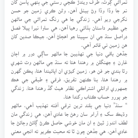
نم جا وڏا وڏا وڻ بيٺل آهن. وڻن ڪري زمين جو حسن
نکرجي ويو آهي. زندگي جا هي رنگ تمراڻي جي ماڻهن
جي عظيم داستان ٻڌائي رهيا آهن. هي ساوا نيرا پيلا فصل
دراصل سنڌ جي ان سڀيتا جو اهڄاڻ آهن، جيڪا صدين کان
هن زمين تي قائم آهي.
جڏهن باقي دنيا جي تهذيبن جا ماڻهو ساڳي دور ۾ اڄان
غارن ۽ جهنگلن ۾ رهندا هئا ته سنڌ جي ماڻهن وٽ شهري
رٿا بندي جو فن هو، زمين کيڙي ان اپائيندا هئا، پڪن گهرن
۾ رهندا هئا، بنا ڪنهن تفريق، فرقي ۽ طبقي جي هڪ
جمهوري اوائلي اشتراڪي نظام هيٺ گڏ رهندا هئا، زندگي
جو پورو حساب ڪتاب رکندا هئا.
“ سنڌ” دنيا جي بلند ترين ترقي آفته تهذيب آهي، ماڻهو
وڌيڪ سک ۽ آرام سان رهڻ جا عادي آهن، هي زندگي مان
لطف اندوز ٿيڻ ۽ ان مان خوشي حاصل ڪرڻ ڳائڻ وڄائڻ جا
عادي آهن، هي جڏهن چون ٿا ته محبت ڪريو ته انجي معني
وڙهو نه، هي تهذيب آسودي ۽ خوشحال آهي، هن تهذيب وٽ