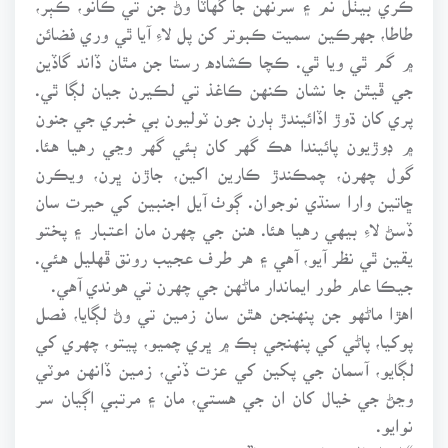
طاطا، جهرڪين سميت ڪبوتر کن پل لاءِ آيا ٿي وري فضائن
۾ گم ٿي ويا ٿي. ڪچا ڪشاده رستا جن مٿان ڏاند گاڏين
جي ڦيٿن جا نشان ڪنهن ڪاغذ تي لڪيرن جيان لڳا ٿي.
پري کان ڌوڙ اڏائيندڙ ٻارن جون ٽوليون بي خبري جي جنون
۾ ڊوڙيون پائيندا هڪ گهر کان ٻئي گهر وڃي رهيا هئا.
گول چهرن، چمڪندڙ ڪارين اکين، جاڙن ڀرن، ويڪرن
ڇاتين وارا سنڌي نوجوان. ڳوٺ آيل اجنبين کي حيرت سان
ڏسڻ لاءِ بيهي رهيا هئا. هنن جي چهرن مان اعتبار ۽ پختو
يقين ٿي نظر آيو، آهي ۽ هر طرف عجيب رونق ڦهليل هئي.
جيڪا عام طور ايماندار ماڻهن جي چهرن تي هوندي آهي.
اهڙا ماڻهو جن پنهنجن هٿن سان زمين تي وڻ لڳايا، فصل
پوکيا، پاڻي کي پنهنجي ٻڪ ۾ ڀري چميو، پيتو، چهري کي
لڳايو، آسمان جي پکين کي عزت ڏني، زمين ڏانهن موٽي
وڃڻ جي خيال کان ان جي هستي، مان ۽ مرتبي اڳيان سر
نوايو.
“ اهڙا ماڻهو خاص هجن ٿا”