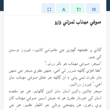
صوفي مهتاب تَمراڻي وارو
گاڏي ۾ ڪجهه گهڙين جي خاموشي کانپوءِ، فيروز دوستن
کي چيو،
“ميجر، صوفي مهتاب جو نالو ورتو.”
“ڪا اهڙي ڳالهه ضرور ٿي آهي، جنهن ڪري ميجر جي منهن
مان نفرت ٽمي پئي ۽ ان ڳالهه جو تعلق صوفي مهتاب سان
آهي.” فيروز وراڻيو.
ميجر ڄاڻين واڻين اسان سان ائين ڳالهايو، هن جو مقصد
اسان کي خبردار ڪرڻ هو ته جيئن اسين صوفي مهتاب کان
پري رهون. هن پنهنجي بزدلي جو اظهار ڪيو. هن جي
چهري جو خوف نمايان هو. حالانڪ ڪو به فوجي ڪابه ڳالهه