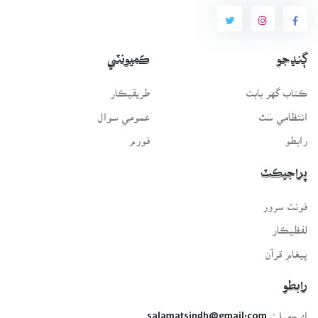
ڳنڍجو
ڪميونٽي
ڪتاب گهر بابت
طريقيڪار
انتظامي سَٿ
عمومي سوال
رابطو
فورم
پراجيڪٽ
فونٽ سرور
لفظيڪار
پيغامِ قرآن
رابطو
اي-ميل:
salamatsindh@gmail.com