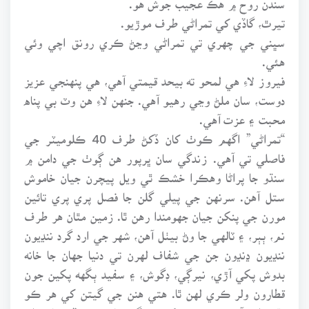
تيرٿ، گاڏي کي تمراڻي طرف موڙيو.
سڀني جي چهري تي تمراڻي وڃڻ ڪري رونق اچي وئي
هئي.
فيروز لاءِ هي لمحو ته بيحد قيمتي آهي، هي پنهنجي عزيز
دوست، سان ملڻ وڃي رهيو آهي. جنهن لاءِ هن وٽ بي پناه
محبت ۽ عزت آهي.
“تمراڻي” اگهم ڪوٺ کان ڏکڻ طرف 40 ڪلوميٽر جي
فاصلي تي آهي. زندگي سان ڀرپور هن ڳوٺ جي دامن ۾
سنڌو جا پراڻا وهڪرا خشڪ ٿي ويل پيچرن جيان خاموش
ستل آهن. سرنهن جي پيلي گلن جا فصل پري پري تائين
مورن جي پنکن جيان جهومندا رهن ٿا. زمين مٿان هر طرف
نم، ٻٻر، ۽ ٽالهي جا وڻ بيٺل آهن، شهر جي ارد گرد ننڍيون
ننڍيون ڍنڍون جن جي شفاف لهرن تي دنيا جهان جا خانه
بدوش پکي آڙي، نيرڳي، ڊگوش، ۽ سفيد ٻگهه پکين جون
قطارون ولر ڪري لهن ٿا. هتي هنن جي گيتن کي هر ڪو
ٻڌڻ وارو آهي. هتي هنن کي زندگي جا عڪس ڏسڻ لاءِ ملن