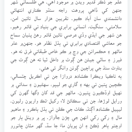
جنهن کي ڏاهي پروهت راجه سنڌو ڪناري انتهائي
دانشمندي سان آباد ڪيو. تقريبن هزار سال تائين امن،
سلامتي، سنگيت، انساني برابري جي بنياد تي قائم رهيو.
هن شهر جي ايڏي وڏي عرصي تائين قائم رهڻ پٺيان سماج
جو معاشي اقتصادي برابري تي ٻڌل نظام هو. جنهن۾ عام
ماڻهو ۽ حڪمرانن جي وچ ۾ ڪو خاص طبقاتي فرق نه هو.
فيرز ۽ ساٿي جيئن هن ڳوٺ ۾ داخل ٿيا ته هن ڳوٺ جي
بناوٽ سنڌ جي پراچين ڳوٺن وانگر ئي هئي.
ٻه تاڪيا ويڪرا ڪشاده دروازا جن تي اڪريل چٽسالي،
ڪچين ڀتين تي بهه ۽ گاري جو ليپو، سهڻيون ۽ سدائي ۾
ٺهيل اوڏڪيون ڀتيون، ماڻهو جي قد کان ڊگها گهرن کي
ورايل لوڙها، جن تي سڪائڻ لاءِ رکيل ُٽڪ واريون رليون.
ليپيل ڪشاده آڳنڌ، ڪاٺ جي ڪلن تي ٻڌل ٻاڪرو ۽ ماهيو
مال ۽ رکي رکي انهن جي چڙن جاآواز. ڀر ۾ ويٺل ٻار جو
اوچتو ٻاهر ڊُڪڻ ۽ ان پويان ماءُ جا سڏ. گهر مٿان ڇانورو
ڪري بيٺل نم ۽ سرنهن جا گهاٽا وڻ جن تي ڪانو، ڪٻر،