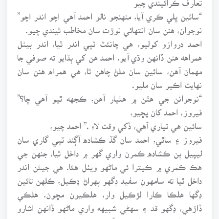
“سائين ڀلي ڪري آيا، منهنجو نالو احمد آهي اچو اندر اچو”
نوجوان، هنن سان انتهائي نوڙت سان مخاطب ٿيندي چيو.
احمد دروازو کوليو، هي چانئٽ ٽپي اندر ٿيا، اندر بيٺل
همراهه هنن ڏانهن وڌي آيو، احمد هن کي ٻڌايو ته صوفي جا
مهمان آهن، سائين سان ملڻ چاهن ٿا، هي همراه هنن سان
نهايت اڪير سان مليو.
“نوجوانن جي هٿن ۾ هٿيار آهن، ڪجهه ٿيو آهي ڇا؟”
فيروز، احمد کان پڇيو،
سائين هي تياري آهي، ڏکي وقت لاءِ .” احمد چيو،
فيروز ۽ ساٿي، احمد سان گڏ ڪشاده آڳند ٽپي گاري سان
ليپيل ٻن ڪشاده ڪمرن واري گهر ۾ داخل ٿيا، جنهن جي
هڪ ڪمري ۾ ڪيترا ئي ماڻهو ويٺل هئا. هي جيئن اندر
داخل ٿيا ته سامهون سفيد ڊگهو پهراڻ ڍڪيل، ڪلهن تائين
ڊگها هلڪا ڪارا لڙڪيل وار، هلڪيون مڇون، هلڪي
ڏاڙهي، ڊگهو قد ۽ سهڻي شبيهه واري ماڻهو ڏانهن اشارو
ڪندي احمد چيو، سائين هو آهي صوفي مهتاب.