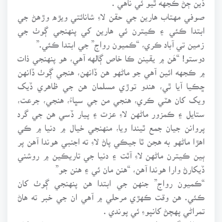
صوفي مهتاب هارين جي حقن لاءِ شانائتي ويڙه وڙهڻ جي
ابتدا ڪئي ۽ ڪيترن ئي هارين کي پنهنجي ڳوٺ جي
زمين تي آباد ڪري، “ڪميون رواج” جي ابتدا ڪئي.”
دوستو! “هَن ۾ يقينن ڪا خاص ڳالهه آهي، هو پنهنجي ذات
۾ ڪجهه ائين آهي جو ماڻهو هن ڏانهن، هنجي ڳوٺ ڏانهن
ڇڪيا آيا ٿي، هندو توڙي مسلمان هن جي ظاهري ڏيک
ويک کان هٽي ڪري، هنجي من جي سڀاءُ، هنجي، جرعت،
ستايل ۽ ڪمزور ماڻهن لاءِ عزت ۽ پيار ڏسي هن جي گرد
پروانن جيان جمع ٿيندا ويا، منهنجي خيال ۾ دنيا ۾ ڪي
اهڙا ماڻهو به هجن ٿا جيڪي پاڻ لاءِ ته اجنبي هوندا آهن پر
ٻين ڪيترن ماڻهن لاءِ آٿت ۽ دنيا جي تاريڪين ۾ روشني
ڏيکارڻ وارا هوندا آهن، “هنن مان ئي ۽ هنن جو”
“ڪميون رواج” جنهن جي ابتدا هن پنهنجي ڳوٺ کان
ڪئي. هن وقت ڪهڙي مرحلي ۾ آهي ان جي خبر ته هاڻ
تمراڻي پهچڻ کانپوءِ ئي پوندي .
تمراڻي ڳوٺ، طرف ويندڙ ڪچي رستي جي ٻنهي پاسن کان