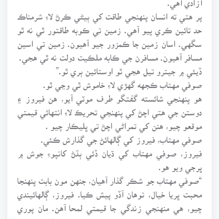
پر هتي ته انسان پنهنجي طاقت کي ٻيڻي ڪرڻ لاءِ شرمناڪ
حد تائين ڪري پيو آهي. زمين تي ڪوبه طاقتور ٿي نه ٿو
سگهي. اسان زمين جا ڪمزور جيو آهيون. زمين تي اسين
مسافر آهيون. مسافرن جي ڪابه ملڪيت دولت نه ٿي هجي.
ڏيئي ۾ جيترو تيل هجي ٿو اوستائين ٻري ٿو.”
صوفي مهتاب ڪجهه گهڙي لاءِ خاموش ٿي وڃي ٿو.
هو پنهنجي شائسته گفتگو طرف موٽي آيو، هن فيروز ۽
دوستن جي هتي اچڻ کي پنهنجي تحريڪ لاءِ انتهائي قيمتي
موقعو چيو، هنن کي تمراڻي اچڻ تي ڀليڪار چيو .
صوفي مهتاب، فيروز کي ڳالهائڻ جي گذارش ڪئي.
فيروز، صوفي مهتاب کي ڌيان ڏئي ٻڌڻ کانپوءِ جوش ۾
ڀرجي ويو هو.
“صوفي مهتاب جو شڪر گذار آهيان، جنهن مون بابت پنهنجا
محبت ڀريا خيال، توهان آڏو پيش ڪيا. فيروز، ڳالهائيندي
چيو، هي منهنجي زندگي جا قيمتي لمحا آهن. مان پوري
فخر سان پنهنجي دل ۾ صوفي مهتاب لاءِ به ايتري عزت