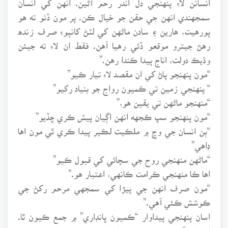
سمجهندي انهن جي حقن جو خيال ڪن. پر مون ڏٺو ته هو
پورهيت، هارين ۽ سادن ماڻهن کي لٽڻ کانپوءِ صرف زنده
رهڻ جيترو موقعو ڏئي رهيا آهن. فقط ان لاءِ ته جيئن
وڌيڪ دولت، اناج پيدا ڪندا رهن.”
“مون پنهنجو پاڻ کي ان مقصد لاءِ تيار ڪيو”
“ پنهنجي زمين تي ڪميون رواج جو بنياد رکيو”
“منهنجو ماڻهن تي يقين هو،”
“مون پنهنجو سڀ ڪجهه انهن اڳيان پيش ڪري ڇڏيو”
“ٻن انسان جي وچ ۾ ملڪيت لڪير پيدا ڪري ٿي مون اها
ڊاهي”
“ماڻهن منهنجي روح جي سچائي کي قبول ڪيو”
اها ڪا منهنجي ڪرامت ڪانهي، اعتبار هو.”
“مون صرف انهن جي پيڙا کي سمجهي مرحم رکڻ جي
ڪوشش ڪئي آهي.”
اسان پنهنجي پيداوار “ڪميون ڀانڊاري” ۾ جمع ڪيون ٿا.
ان مان ڳوٺ جي سمورن خاندانن جي ضرورت پوري ٿئي