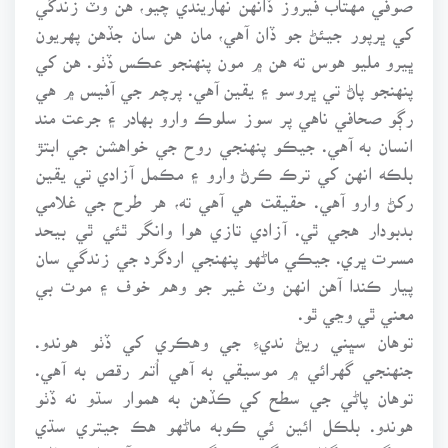
کي ڀرپور جيئڻ جو ڏان آهي، مان هن سان جڏهن پهريون
ڀيرو مليو هوس ته هن ۾ مون پنهنجو عڪس ڏٺو. هن کي
پنهنجو پاڻ تي ڀروسو ۽ يقين آهي. پرچم جي آفيس ۾ هي
رڳو صحافي ناهي پر سوز سلوڪ وارو بهادر ۽ جرعت مند
انسان به آهي. جيڪو پنهنجي روح جي خواهشن جي ابتڙ
بلڪه انهن کي ترڪ ڪرڻ وارو ۽ مڪمل آزادي تي يقين
رکڻ وارو آهي. حقيقت هي آهي ته، هر طرح جي غلامي
بدبودار هجي ٿي. آزادي تازي هوا وانگر ٿئي ٿي بيحد
مسرت ڀري. جيڪي ماڻهو پنهنجي اردگرد جي زندگي سان
پيار ڪندا آهن انهن وٽ غير جو وهم خوف ۽ موت بي
معني ٿي وڃي ٿو.
توهان سڀني ريڻ نديءِ جي وهڪري کي ڏٺو هوندو.
جنهنجي گهرائي ۾ موسيقي به آهي اُتم رقص به آهي.
توهان پاڻي جي سطح کي ڪڏهن به هموار سڌو نه ڏٺو
هوندو. بلڪل ائين ئي ڪوبه ماڻهو هڪ جيتري سڌي
زندگي نٿو گذاري سگهي. زندگي ۾تحرڪ آهي ان ۾ پاڻي