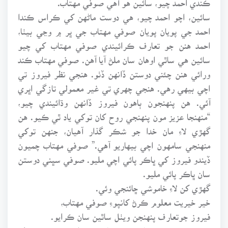
سائين، اچو احمد چيو، هي دوست ماڻهن کي ڪراس ڪندا
احمد جي پويان پويان صوفي مهتاب جي ڀر ۾ وڃي بيٺا،
احمد هنن جو تعارف ڪرائيندي صوفي مهتاب کي چيو
سائين هي ساٿي اوهان سان ملڻ آيا آهن. صوفي مهتاب ڪند
ورائي هنن چئني دوستن ڏانهن ڏٺو. هنجي نظر فيروز تي
اچي بيهي رهي. هنجي چهري تي غير معمولي تازگي اڀري
آئي. هن پنهنجون ٻاهون فيروز ڏانهن وڌائيندي چيو،
“منهنجا عزيز مون پنهنجي روح کان توکي ياد ٿي ڪيو. هن
گهڙي لاءِ مان خدا جو شڪر گذار آهيان، جنهن توکي
منهنجي سامهون اچي بيهاريو آهي.” صوفي مهتاب چميون
ڏيندو فيروز کي ڀاڪر پائي اچي مليو. صوفي سڀني دوستن
سان ڀاڪر پائي مليو.
گهڙي کن لاءِ خاموشي ڇائنجي وئي.
خير خيريت معلوم ڪرڻ کانپوءِ صوفي مهتاب،
فيروز جوتعارف پنهنجن ويٺل ساٿين سان ڪرايو.
فيروز به پنهنجن ساٿين جو تعارف ڪرايو ۽ پنهنجي سفر