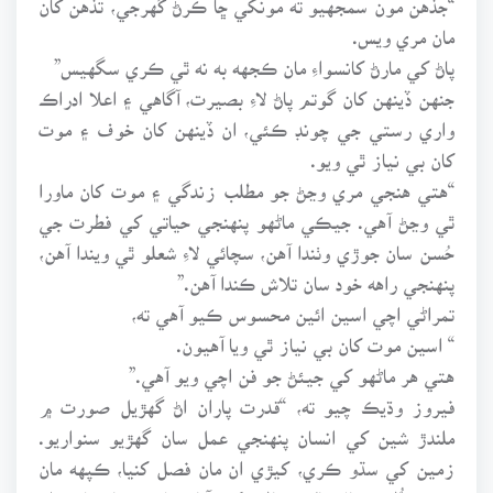
مان مري ويس.
پاڻ کي مارڻ کانسواءِ مان ڪجهه به نه ٿي ڪري سگهيس”
جنهن ڏينهن کان گوتم پاڻ لاءِ بصيرت، آگاهي ۽ اعلا ادراڪ
واري رستي جي چونڊ ڪئي، ان ڏينهن کان خوف ۽ موت
کان بي نياز ٿي ويو.
“هتي هنجي مري وڃڻ جو مطلب زندگي ۽ موت کان ماورا
ٿي وڃڻ آهي. جيڪي ماڻهو پنهنجي حياتي کي فطرت جي
حُسن سان جوڙي وٺندا آهن، سچائي لاءِ شعلو ٿي ويندا آهن،
پنهنجي راهه خود سان تلاش ڪندا آهن.”
تمراڻي اچي اسين ائين محسوس ڪيو آهي ته،
“ اسين موت کان بي نياز ٿي ويا آهيون.
هتي هر ماڻهو کي جيئڻ جو فن اچي ويو آهي.”
فيروز وڌيڪ چيو ته، “قدرت پاران اڻ گهڙيل صورت ۾
ملندڙ شين کي انسان پنهنجي عمل سان گهڙيو سنواريو.
زمين کي سڌو ڪري، کيڙي ان مان فصل کنيا، ڪپهه مان
ڪپڙو اُڻيو، مال پاليو، پاڻي کي آبادي لائق بڻائڻ لاءِ واه