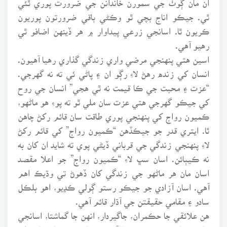
ٿي. جيڪو اناج بچي ٿو وڪڻي باقي ضرورتون پوريون
ڪريون ٿا. اسانجي زرعي پيداوار ۾ هر ڏينهن اضافو ٿي
رهيو آهي.
اسين هتي پنهنجي مرضي واري زندگي گذاري رهيا آهيون.
انسان کي زنده رهڻ لاءِ رڳو ان ۽ پاڻي ئي ته نه گهرجي.
“عزت ۽ محبت جي ڪا قيمت نه ٿي هجي” انسان جي روح
کي جيڪو گهرجي هتي عزت سان ملي ٿو ته پوءِ هو ماڻهو،
ڪميون رواج کي پنهنجي پوري طاقت سان قائم رکڻ چاهن
ٿا. ايتري قدر جو جيڪڏهن “ڪميون رواج” کي قائم رکڻ
لاءِ پنهنجي زندگي جي قرباني ڏيڻي پوي ته شايد ان کان به
نه ڪيٻائن. اسان سڀ لاءِ “ڪميون رواج” جو اعلا مقصد
اسان مان هر ماڻهو جي زندگي کان ڏهوڻ تي وڌيڪ اهم
آهي. اسان آزادي جو جيڪو رستو ڳولي ڪڍيو، اهو بلڪل
سادو ۽ مقامي حقيقتن جي آڌار قائم آهي.
هن علائقي جا حڪمران، جاگيردار، انهن جا گماشتا، اسانجي
خلاف سازشون ڪري رهيا آهن ۽ وفاقي سرڪار سان ملي