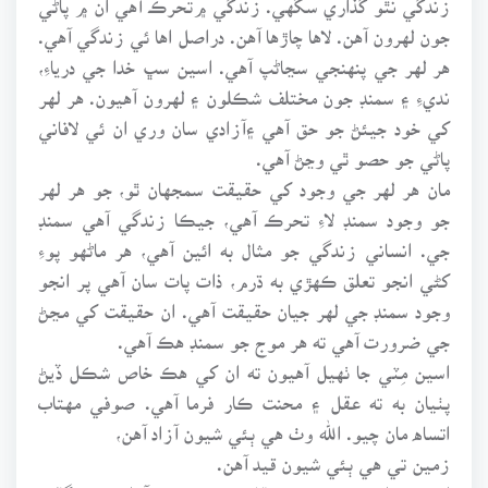
جون لهرون آهن. لاها چاڙها آهن. دراصل اها ئي زندگي آهي.
هر لهر جي پنهنجي سڃاڻپ آهي. اسين سڀ خدا جي درياءِ،
نديءِ ۽ سمنڊ جون مختلف شڪلون ۽ لهرون آهيون. هر لهر
کي خود جيئڻ جو حق آهي ۽آزادي سان وري ان ئي لافاني
پاڻي جو حصو ٿي وڃڻ آهي.
مان هر لهر جي وجود کي حقيقت سمجهان ٿو، جو هر لهر
جو وجود سمنڊ لاءِ تحرڪ آهي، جيڪا زندگي آهي سمنڊ
جي. انساني زندگي جو مثال به ائين آهي، هر ماڻهو پوءِ
کڻي انجو تعلق ڪهڙي به ڌرم، ذات پات سان آهي پر انجو
وجود سمنڊ جي لهر جيان حقيقت آهي. ان حقيقت کي مڃڻ
جي ضرورت آهي ته هر موج جو سمنڊ هڪ آهي.
اسين مِٽي جا ٺهيل آهيون ته ان کي هڪ خاص شڪل ڏيڻ
پٺيان به ته عقل ۽ محنت ڪار فرما آهي. صوفي مهتاب
اتساه مان چيو. الله وٺ هي ٻئي شيون آزاد آهن،
زمين تي هي ٻئي شيون قيد آهن.
اسين خدا جي زمين تي عقل ۽ محنت جي آزادي جي ڳالهه