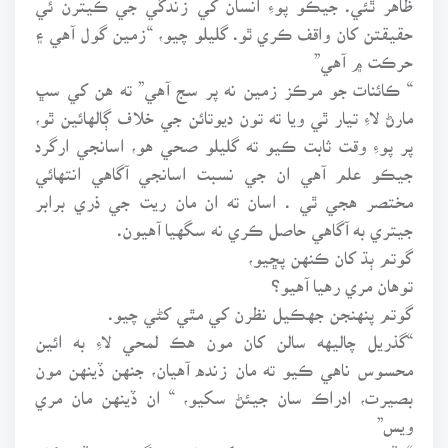
حقيقتن کان واقف ڪري ٿو. گليلو چيو، “زمين گول آهي ۽
حرڪت ۾ آهي”
“ ڪائنات جو مرڪز زمين نه پر سج آهي” ته هن کي سڀ
مارڻ لاءِ تيار ٿي ويا ته تون ديوتائن جي خلاف ڳالهائين ٿو،
پر پوءِ وقت ثابت ڪيو ته گليلو صحي هو، اسانجي ارگرد
جيڪو علم آهي ان جي نسبت اسانجي آگاهي انتهائي
مختصر هجي ٿي . اسان ته ان مان ريت جي ذري برابر
جيتري به آگاهي حاصل ڪري نه سگهيا آهيون.
گوتم ٻڌ کان ڪنهن پڇيو،
توهان مري رهيا آهيو؟
گوتم پنهنجن جهڪيل نظرن کي مٿي کڻي چيو.
“گذريل چاليهه سالن کان مون هڪ لمحي لاءِ به ائين
محسوس ناهي ڪيو ته مان زنده آهيان، جنهن ڏينهن مون
بصيرت، ادراڪ سان جيئڻ سکيو، “ ان ڏينهن مان مري
ويس”
“جڏهن مون سمجهيو ته مونکي ڇا ڪرڻ گهرجي، تڏهن کان