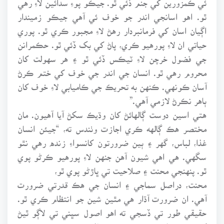
ٿو. اهو اسانجي اندر جو خوف ئي آهي جيڪو زميندار
اڳيان اسان کي فرمانبردار رهڻ لاءِ مجبور ڪري ٿو. پوري
حياتي ان لاءِ پورهيو ڪري، پاڻ کي بک ڏئي ٿو. حڪمرانن
جي فضول خرچن لاءِ ٽيڪس ڏئي ٿو ۽ هر سهولت کان
محروم رهي ٿو. انسان جي اندر جي خوف کي ختم ڪرڻ
آسان ڪونهي. ڪنهن به تحريڪ جي ڪاميابي لاءِ خوف کان
ٻاهر نڪرڻ لازمي آهي.”
هتي اسين دوست ڳالهائڻ کان وڌيڪ سکڻ آيا آهيون. مان
مختصر هڪ ڳالهه ڪري اجازت وٺندس ته، “جيئن انسان
غذا، لباس، گهر ۽ ٻين ضرورتون کانسواءِ زنده رهي نٿو
سگهي. هي اهي شيون آهن جنهن لاءِ پورهيو ڪرڻو پوي
ٿو. پنهنجي محنت ۽ صلاحيت تي ڀاڙڻو پوي ٿو،
محنت، دراصل سماجي ۽ انسان جي هڪ قدرتي ضرورت
آهي. ان ضرورت آڌار هي مٿين شين جو انتظام ڪري ٿو.
حقيقي طور تي ڏسجي ته اهو اصول سڀني تي لاڳو ٿيڻ
کپي. ته خدا جي زمين تي هر ماڻهو محنت ڪري پنهجي