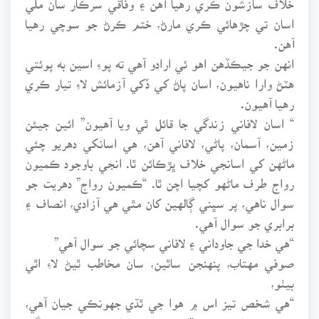
اسان تي چڙهائي ڪري مارڻ، ختم ڪرڻ جو سوچي رهيا
آهن.
انهن جو جيڪڏهن اهو ئي ارادو آهي ته پوءِ اسين به پوئتي
هٽڻ وارا ناهيون، اسان پاڻ کي ڏکي آزمائش لاءِ تيار ڪري
رهيا آهيون.
“ اسان لافاني زندگي جا قائل ٿي ويا آهيون” ائين جيئن
زمين، آسمان، پاڻي، لافاني آهن، هي اسانکي دهريو چئي
ماڻهن کي اسانجي خلاف ڀڙڪائن ٿا. انجي باوجود ڪميون
رواج طرف ماڻهو کچيا اچن ٿا. “ڪميون رواج” دهريت جو
سوال ناهي، پر سڀني ڳالهين کان مٿي هي آزادي، انصاف ۽
برابري جو سوال آهي.
“هي خدا جي جاوداني ۽ لافاني سچائي جو سوال آهي”
صوفي مهتاب، پنهنجن ساٿين، سان مخاطب ٿيڻ لاءِ اٿي
بيٺو،
“هي شخص تيز اس ۾ هوا جي ٿڌي جهونڪي جيان آهي،
صوفي مهتاب فيروز ڏانهن نهاريندي چيو، هن وٽ زندگي