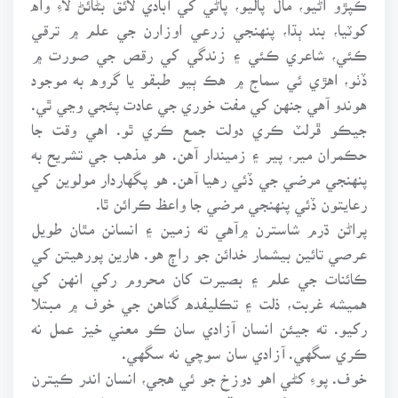
کوٽيا، بند ٻڌا، پنهنجي زرعي اوزارن جي علم ۾ ترقي
ڪئي، شاعري ڪئي ۽ زندگي کي رقص جي صورت ۾
ڏٺو، اهڙي ئي سماج ۾ هڪ ٻيو طبقو يا گروه به موجود
هوندو آهي جنهن کي مفت خوري جي عادت پئجي وڃي ٿي.
جيڪو ڦرلٽ ڪري دولت جمع ڪري ٿو. اهي وقت جا
حڪمران مير، پير ۽ زميندار آهن. هو مذهب جي تشريح به
پنهنجي مرضي جي ڏئي رهيا آهن. هو پگهاردار مولوين کي
رعايتون ڏئي پنهنجي مرضي جا واعظ ڪرائن ٿا.
پراڻن ڌرم شاسترن ۾آهي ته زمين ۽ انسانن مٿان طويل
عرصي تائين بيشمار خدائن جو راڄ هو. هارين پورهيتن کي
ڪائنات جي علم ۽ بصيرت کان محروم رکي انهن کي
هميشه غربت، ذلت ۽ تڪليفده گناهن جي خوف ۾ مبتلا
رکيو. ته جيئن انسان آزادي سان ڪو معني خيز عمل نه
ڪري سگهي. آزادي سان سوچي نه سگهي.
خوف. پوءِ کڻي اهو دوزخ جو ئي هجي، انسان اندر ڪيترن
ئي ڪمزورين کي جنم ڏئي ٿو. جيڪو پوءِ سدائين لاءِ رهي