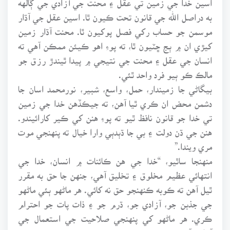
به دراصل الله جي قانون تحت ڪيون ٿا. اسين عقل جي آڌار
موسمن جو حساب رکي فصل پوکيون ٿا. محنت آڌار زمين
کيڙي ان ۾ ٻج ڇٽيون ٿا، ته پوءِ اهو ڪيئن ممڪن آهي ته
انسان جي عقل ۽ محنت جي نتيجي ۾ پيدا ٿيندڙ رزق جو
مالڪ ڪو ٻيو فرد واحد ٿئي.
بيگاڻي جا زميندار، حمل، واسع، شبير، نورمحمد اسان جا
دشمن محض ان ڪري ٿيا آهن، ته جيڪڏهن خدا جي زمين
تي خدا جو قانون نافظ ٿيو ته پوءِ هنن کي ڪير کارائيندو.
هنن جي ڌن دولت ۽ بي جا ڌٻدٻي وارا خيال ته پنهنجي موت
مري ويندا.”
منهنجا ساٿيو، “خدا جي هن ڪائنات ۾ انسان، خدا جي
انتهائي عظيم مخلوق ۽ تخليق آهي، جنهن جا حق به مقرر
ٿيل آهن ته ڪوبه ڪنهنجو حق نه کائي. هر ماڻهو ٻئي ماڻهو
جي جذبن جو، آزادي جو، ڌرم جو ۽ ذات پات جو احترام
ڪري. هر ماڻهو کي پنهنجي صلاحيت جي استعمال جي
آزادي آهي.