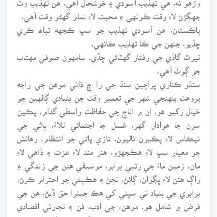
جهڳڙڻ لاءِ وقت ڪونهي ۽ محبت لاءِ تمام گهڻو وقت آهي.
پاڪستان، هن آسودي تهذيب جو سڀ ڪجهه تباه ڪري
ڇڏيو، جنهن جي ڪا تهذيب ڪانهي.
تيرٿ گاڏي جي رفتار گهٽائي ڇڏي. سامهون صوفي مهتاب
جو ڳوٺ آهي.
سنڌو ڪناري پراچين سنڌ جي را ڄ ڌاني موهن جي راجه
پروهت پنهنجي شهر جي تعمير وقت جن بنيادي ڳالهين جو
خيال رکيو هو، ان ۾ اناج جي حفاظت واسطي گدام، پڪين
سرن جا هوادار گهر، غسل جا اجتمائي تلاءُ، پاڻي جي
نيڪاس لاءِ پڪيون ناليون، تازي پاڻي جو انتظام، رهائش
جو معيار سڀ لاءِ هڪجهڙو، هنر مند لاءِ عزت ۽ ڏاهي لاءِ
مان، زمين ماءُ جي رتبي برابر، موسيقي هنن جي زندگي ۽
راڳ هنن لاءِ ڀڳوان، ڳائڻ، نچڻ ۽ هڪٻئي جو احترام ڪرڻ،
برابري جي بنياد تي سڀني کي هڪ جيترا حق ڏيڻ، هن جي
فرض ۾ شامل هو. موهن، جي ادب، فن ۽ تجارتي اقصادي
علم جو ذڪر قديم ويدن ۾ موجود آهي. هي طلسماتي شهر