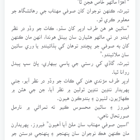
تيرٿ، ڪنهن نوجوان کان صوفي مهتاب جي رهائشگاه جو
معلوم ڪري ٿو.
“سائين هو هن طرف اوڀر کان سڌو، ڪاٺ جو وڏو در نظر
ايندو در تي ماڻهو هٿيارن سان بيٺل هوندا، انهن مان ڪنهن
کان به صوفي جو پڇندو توهان کي ٻڌائيندو يا وري سائين
سان ملائيندو.”
تيرٿ، گاڏي کي رستي جي پاسي بيهاري، پاڻ سڀ پيدل
روانا ٿيا.
اوڀر طرف مڙندي هنن کي ڪاٺ جو وڏو در نظر آيو، جتي
پهريدار ننڍين ننڍين ٽولين ۾ نظر آيا، جن جي هٿن ۾
ڪهاڙيون، لٺيون ۽ بندوڪون هيون.
فيروز ۽ ساٿين محسوس ڪيو ته تمراڻي ۾ نارمل
صورتحال ناهي.
“اسين صوفي مهتاب سان ملڻ آيا آهيون” فيروز، پهريدارن
مان ڪنهن هڪ نوجوان سان پنهنجو ۽ پنهنجي دوستن جو
تعارف ڪرائيندي چيو