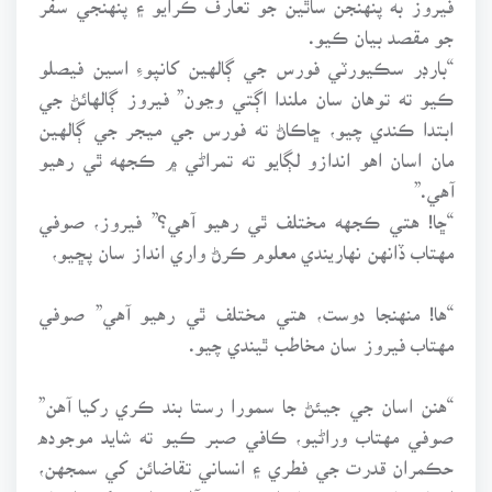
جو مقصد بيان ڪيو.
“بارڊر سڪيورٽي فورس جي ڳالهين کانپوءِ اسين فيصلو
ڪيو ته توهان سان ملندا اڳتي وڃون” فيروز ڳالهائڻ جي
ابتدا ڪندي چيو، ڇاڪاڻ ته فورس جي ميجر جي ڳالهين
مان اسان اهو اندازو لڳايو ته تمراڻي ۾ ڪجهه ٿي رهيو
آهي.”
“ڇا! هتي ڪجهه مختلف ٿي رهيو آهي؟” فيروز، صوفي
مهتاب ڏانهن نهاريندي معلوم ڪرڻ واري انداز سان پڇيو،
“ها! منهنجا دوست، هتي مختلف ٿي رهيو آهي” صوفي
مهتاب فيروز سان مخاطب ٿيندي چيو.
“هنن اسان جي جيئڻ جا سمورا رستا بند ڪري رکيا آهن”
صوفي مهتاب وراڻيو، ڪافي صبر ڪيو ته شايد موجوده
حڪمران قدرت جي فطري ۽ انساني تقاضائن کي سمجهن،
انسانن لاءِ پنهنجي دل اندر رحم آڻين. انهن کي انسان