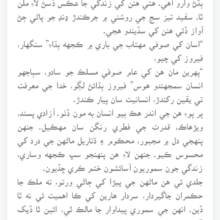
ٿا. سفيد تيز سج جي روشني ۾ جرڪندڙ ڍنڍ جو پاڻي ڄڻ
آواز ڏئي هنن کي سڏيندو هجي.
“اسان کي صوفي مهتاب جي باري ۾ ڪجهه ٻڌاءِ” سنگهار،
فيروز کي چيو،
“پهرين مان هن کي عام صوفي مسلڪ جو سادو، سٻاجهو
انسان سمجهندو هوس” فيروز ٻڌائڻ لڳو، خدا جي معرفت
تي يقين رکندڙ، انسانيت سان پيار ڪندڙ.
پر پوءِ هن جي اندر هڪ ٻيو انسان به مون ڏٺو. آزادي پسند،
ويڙهاڪ، قدرت جي فطري رنگن سان مهڪيل. جنهن
پنهجي دل ۾ مجبور، محڪوم ۽ ڌتاريل ماڻهن جي درد کي
محسوس ڪيو. جنهن لاءِ هن پنهنجو سڀ ڪجهه وساري،
زندگي جون سموريون آسائشون ختم ڪري ڇڏيون.
جلدي ئي هن ماڻهن جي پيڙا کي ڄاڻي ورتو، ته ملڪ جا
حڪمران جاگيردار، سردار هارين کي ڪا اهميت ئي نه ٿا
ڏين. انهن جي سموري پيداوار جا مالڪ ٿي، ائين ٿا ڏيک
ڏين ڄڻ ڪجهه ٿيو ئي ناهي .