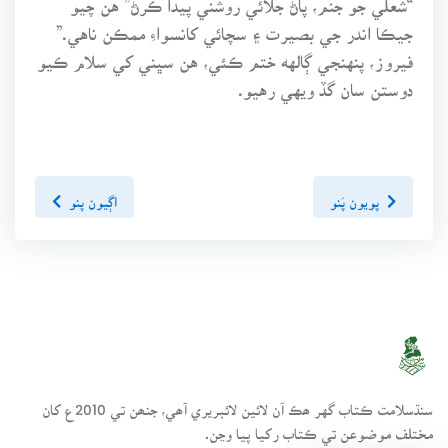
جيڪا اندر جي بصيرت ۽ سچائي کانسواءِ ممڪن ناهي.”
فيروز، پنهنجي ڳالهه ختم ڪئي، هن سڀني کي سلام ڪيو
دوستن سان گڏ ويهي رهيو.
پويون پَنو
اڳيون پنو
سنڌسلامت ڪتاب گهر ھڪ آن لائين لائبريري آھي، جنھن تي 2010ع کان
مختلف موضوعن تي ڪتاب رکيا پيا وڃن.