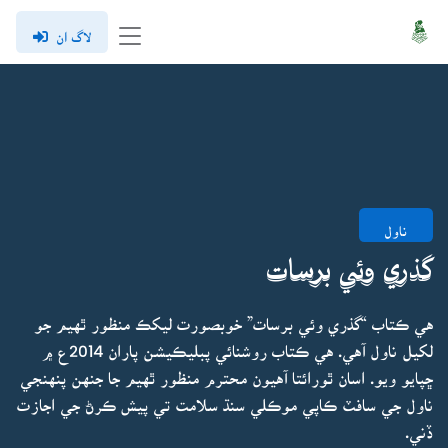
لاگ ان
ناول
گذري وئي برسات
هي ڪتاب “گذري وئي برسات” خوبصورت ليکڪ منظور ٿهيم جو
لکيل ناول آهي. هي ڪتاب روشنائي پبليڪيشن پاران 2014ع ۾
ڇپايو ويو. اسان ٿورائتا آهيون محترم منظور ٿهيم جا جنهن پنهنجي
ناول جي سافٽ ڪاپي موڪلي سنڌ سلامت تي پيش ڪرڻ جي اجازت
ڏني.