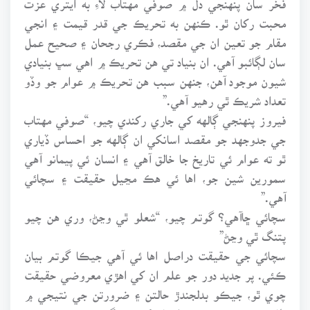
محبت رکان ٿو. ڪنهن به تحريڪ جي قدر قيمت ۽ انجي
مقام جو تعين ان جي مقصد، فڪري رجحان ۽ صحيح عمل
سان لڳائبو آهي. ان بنياد تي هن تحريڪ ۾ اهي سڀ بنيادي
شيون موجود آهن، جنهن سبب هن تحريڪ ۾ عوام جو وڏو
تعداد شريڪ ٿي رهيو آهي.”
فيروز پنهنجي ڳالهه کي جاري رکندي چيو، “صوفي مهتاب
جي جدوجهد جو مقصد اسانکي ان ڳالهه جو احساس ڏياري
ٿو ته عوام ئي تاريخ جا خالق آهي ۽ انسان ئي پيمانو آهي
سمورين شين جو، اها ئي هڪ مڃيل حقيقت ۽ سچائي
آهي.”
سچائي ڇاآهي؟ گوتم چيو، “شعلو ٿي وڃڻ، وري هن چيو
پتنگ ٿي وڃڻ”
سچائي جي حقيقت دراصل اها ئي آهي جيڪا گوتم بيان
ڪئي. پر جديد دور جو علم ان کي اهڙي معروضي حقيقت
چوي ٿو، جيڪو بدلجندڙ حالتن ۽ ضرورتن جي نتيجي ۾
ظاهر ٿئي. جيڪو پوءِ انسان کي زندگي جي ڪيترن ئي