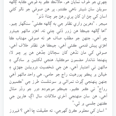
سويلن سان شيئر ناهي ڪندو. پر هن صوفي جو نالو کڻي
اسان کي ڄڻ ان کان پري رهڻ جو چتاءُ ڏنو”
ميجر ، “دهرين واري نظام جي به ڳالهه ڪئي” سنگهار چيو.
“اها ڳالهه جيڪا هن زور ڏئي چئي ته، اهڙو ماڻهو جيئرو
ڇو آهي. جنهن جو مطلب صاف هو ته صوفي مهتاب ڪا
اهڙي پيش قدمي ڪئي آهي، جيڪا هن نظام خلاف آهي.
صوفي کي مان تڏهن کان سڄاڻان جڏهن هن پر چم لاءِ
پنهنجا شاندار مضمون موڪليا، هنجي لکڻين ۾ سادگي ۽
ماڻهن تي اعتبار آهي. هن جي شخصيت درويشن جهڙي ۽
خيالن ۾ پڪو پورهيت راڄ جو حامي. هي واحد ماڻهو آهي
جنهن پنهنجي ڳوٺ تمراڻي ۾ سوشلسٽ طرز جي “ڪميون
رواج” تي ڪم ڪيو. جيڪو موجوده دور جو وڏو مثال
آهي. هن سان منهنجي آخري ملاقات سال اڳ هارين جي
ڪنهن جلسي ۾ ٿي.”
“ اسان کي معلوم ڪرڻ گهرجي، ته حقيقت ڇا آهي ؟ فيروز
دوستن کي چيو ،