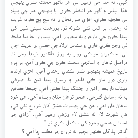
غذا، لباس ۽ گهر جو انتظام ڪري. يا پنهنجي هنر جي بنياد
تي ڪجهه ڪري. اهڙي صورتحال ۾ ته سچ پچ ڪوبه غريب
نه رهندو. پر ائين ٿئي ڪونه ٿو. پورهيت سڀني شين کي
پيدا ڪرڻ جي باوجود به محروم آهي. پيداوار جا ٻيا مالڪ
ٿي وڃڻ ڪري هاري ۽ سندس اولاد جي حصي ۾ غربت اچي
ٿي. حڪمران جيڪي روز به روز طاقتور ٿيندا وڃن ٿا.
دراصل توهان ۽ اسانجي محنت ڪرڻ جي ڪري آهن. پر پوءِ
تاريخ هميشه پنهنجو ڪم ڪندي رهندي آهي. اهڙي اونده
واري دور مان ڪي قلندر ۽ رسول پيدا ٿين ٿا. صوفي
مهتاب تاريڪ راهن ۾ چڻنگ پيدا ڪئي آهي، جيڪا ڪڏهن
به نه وسامڻ گهرجي. هنجو توهان مٿان ويساه آهي. هي خود
توهان مان آهي. هن جي بصيرت عشق کان شروع ٿئي ٿي،
هي شهرت لاءِ نه عشق لاءِ وڙهي رهيو آهي. آزادي جو
احساس هنجي وجود کي مڪمل ڪري ٿو “
گوتم ُٻڌ کان ڪنهن پڇيو ته نرواڻ جو مطلب ڇا آهي ؟
“شعلي جو جنم، پاڻ جلائي روشني پيدا ڪرڻ” هن چيو