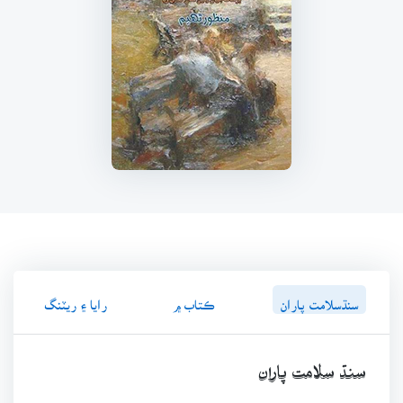
سنڌسلامت پاران
ڪتاب ۾
رايا ۽ ريٽنگ
سنڌ سلامت پاران