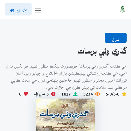
لاگ ان
ناول
گذري وئي برسات
هي ڪتاب “گذري وئي برسات” خوبصورت ليکڪ منظور ٿهيم جو لکيل ناول
آهي. هي ڪتاب روشنائي پبليڪيشن پاران 2014ع ۾ ڇپايو ويو. اسان
ٿورائتا آهيون محترم منظور ٿهيم جا جنهن پنهنجي ناول جي سافٽ ڪاپي
موڪلي سنڌ سلامت تي پيش ڪرڻ جي اجازت ڏني.
5.0/5.0
5234
1027
5 سال اڳ
0