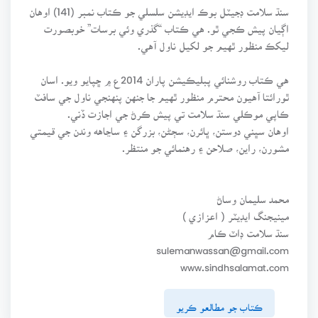
سنڌ سلامت ڊجيٽل بوڪ ايڊيشن سلسلي جو ڪتاب نمبر (141) اوهان
اڳيان پيش ڪجي ٿو. هي ڪتاب “گذري وئي برسات” خوبصورت
ليکڪ منظور ٿهيم جو لکيل ناول آهي.
هي ڪتاب روشنائي پبليڪيشن پاران 2014ع ۾ ڇپايو ويو. اسان
ٿورائتا آهيون محترم منظور ٿهيم جا جنهن پنهنجي ناول جي سافٽ
ڪاپي موڪلي سنڌ سلامت تي پيش ڪرڻ جي اجازت ڏني.
اوهان سڀني دوستن، ڀائرن، سڄڻن، بزرگن ۽ ساڃاهه وندن جي قيمتي
مشورن، راين، صلاحن ۽ رهنمائي جو منتظر.
محمد سليمان وساڻ
مينيجنگ ايڊيٽر ( اعزازي )
سنڌ سلامت ڊاٽ ڪام
sulemanwassan@gmail.com
www.sindhsalamat.com
ڪتاب جو مطالعو ڪريو