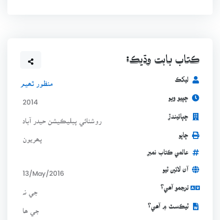
ڪتاب بابت وڌيڪ:
ليکڪ
منظور ٿھيم
ڇپيو ويو
2014
ڇپائيندڙ
روشنائي پبليڪيشن حيدر آباد
ڇاپو
پھريون
عالمي ڪتاب نمبر
آن لائين ٿيو
13/May/2016
ترجمو آھي؟
جي نہ
ٽيڪسٽ ۾ آھي؟
جي ھا