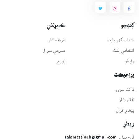
ڳنڍجو
ڪميونٽي
ڪتاب گهر بابت
طريقيڪار
انتظامي سَٿ
عمومي سوال
رابطو
فورم
پراجيڪٽ
فونٽ سرور
لفظيڪار
پيغامِ قرآن
رابطو
اي-ميل:
salamatsindh@gmail.com