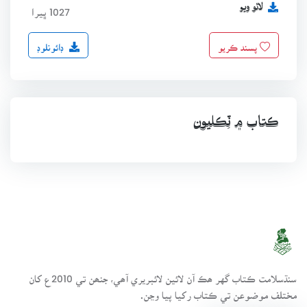
لاٿو ويو
1027 ڀيرا
ڊائونلوڊ
پسند ڪريو
ڪتاب ۾ ٽِڪليون
سنڌسلامت ڪتاب گهر ھڪ آن لائين لائبريري آھي، جنھن تي 2010ع کان
مختلف موضوعن تي ڪتاب رکيا پيا وڃن.