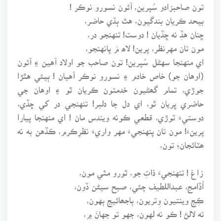
تون صاحبزادو سُپرين، آئون نسورو نوڪر !
بيحد ڪريان بندگيون، هٿ ٻڌي حاضر،
ڇنان هڏِ نه ڇڏيان ! دوست! تنهنجو در،
مون تان مهرنظر، پرين! لاھ مَ پانهنجو،
اي منهنجا سهڻل سُپرين! تون صاحب جو اولاد آهين ۽ آئون
(اوهان جو) خاص خادم ۽ نسورو نوڪر آهيان ! ٻيئي هٿڙا
جوڙي، تمام گھڻيون خدمتون ڪريان ٿو ۽ اوهان جي
حاضري ڀريان ٿو، اي دل جا دلبر! تنهنجي در کي ڇڏي،
دوستيءَ ٽوڙي، قطعي ڪونه ويندس مان ! اي منهنجا پيارا
پرينءَ! مون تان پنهنجيءَ مهر واريءَ نظرِڪرم، ڪڏهن به نه
ھٽائجانءِ تون،
زاغ ! تنهنجيءَ ذاتِ جو، ٿورو مٿي مون،
اُڏامج، عبداللطيف چئي، صبح سيڻن ڏون،
ڪِجِ وينتيون وِتريون، ٻاجھائيجِ ٻهون،
ته لالڻ ! ڪو نه لهون، جهو تو جهانَ ۾،