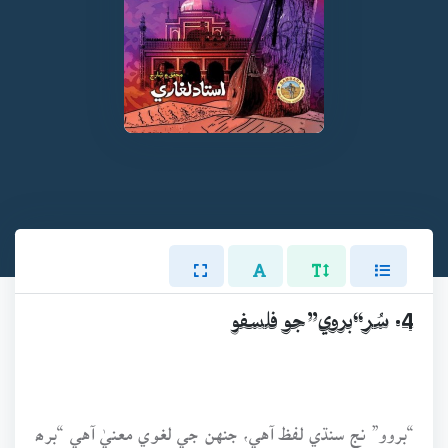
4. سُر“بروي”جو فلسفو
“بروو” نج سنڌي لفظ آهي، جنهن جي لغوي معنيٰ آهي “برھ