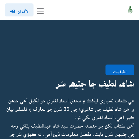
لاگ ان
لطيفيات
شاھہ لطيف جا ڇٽيھہ سُر
ھي ڪتاب نامياري ليکڪ ۽ محقق استاد لغاري جو لکيل آھي جنھن
۾ ھن شاھ لطيف جي شاعريءَ جي 36 سُرن جو تعارف ۽ فلسفو بيان
ڪيو آھي. استاد لغاري لکي ٿو:
”هن ڪتاب لکڻ جو مقصد، حضرت سيد شاھ عبداللطيف ڀٽائي رحه
جي ڇٽيهن سُرن بابت، مفصل معلومات ڏيڻ آهي، ته ڪهڙي سُر جو