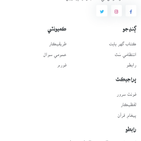
ڳنڍجو
ڪميونٽي
ڪتاب گهر بابت
طريقيڪار
انتظامي سَٿ
عمومي سوال
رابطو
فورم
پراجيڪٽ
فونٽ سرور
لفظيڪار
پيغامِ قرآن
رابطو
اي-ميل: