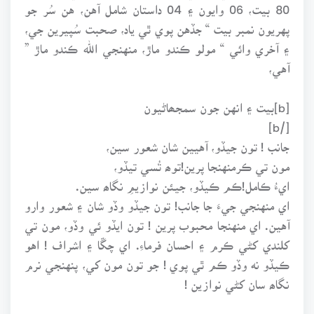
80 بيت، 06 وايون ۽ 04 داستان شامل آهن، هن سُر جو
پهريون نمبر بيت “ جڏهن پوي ٿي ياد، صحبت سُپيرين جي،
۽ آخري وائي “ مولو ڪندو ماڙ، منهنجي الله ڪندو ماڙ ”
آهي،
[b]بيت ۽ انهن جون سمجھاڻيون
[/b]
جانب ! تون جيڏو، آهيين شان شعور سين،
مون تي ڪرمنهنجا پرين!توھ تُسي تيڏو،
ايءُ ڪامل!ڪم ڪيڏو، جيئن نوازيمِ نگاھ سين.
اي منهنجي جيءَ جا جانب! تون جيڏو وڏو شان ۽ شعور وارو
آهين. اي منهنجا محبوب پرين ! تون ايڏو ئي وڏو، مون تي
کلندي کڻي ڪرم ۽ احسان فرماءِ. اي چڱا ۽ اشراف ! اهو
ڪيڏو نه وڏو ڪم ٿي پوي ! جو تون مون کي، پنهنجي نرم
نگاھ سان کڻي نوازين !