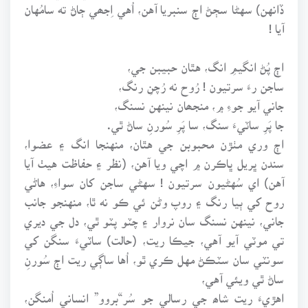
ڏانهن) سهڻا سڄڻ اڄ سنبريا آهن، اُهي اِجھي ڄاڻ ته سامُهان
آيا !
اڄ پُڻ انگيمِ انگ، هٿان حبيبن جي،
ساجن رءَ سرتيون ! رُوح نه رُچنِ رنگ،
جاني آيو جوءِ ۾، منجھان نينهن نسنگ،
جا پَرِ ساٽيءَ سنگ، سا پَرِ سُورنِ ساڻ ٿي.
اڄ وري مٺڙن محبوبن جي هٿان، منهنجا انگ ۽ عضوا،
سندن ڀريل ڀاڪرن ۾ اچي ويا آهن، (نظر ۽ حفاظت هيٺ آيا
آهن) اي سُهڻيون سرتيون ! سهڻي ساجن کان سواءِ، هاڻي
روح کي ٻيا رنگ ۽ روپ وڻن ئي ڪو نه ٿا، منهنجو جانب
جاني، نينهن نسنگ سان نروار ۽ چٽو پٽو ٿي، دل جي ديري
تي موٽي آيو آهي، جيڪا ريت، (حالت) ساٽيءَ سنگن کي
سونٽي سان سٽڪڻ مهل ڪري ٿو، اُها ساڳي ريت اڄ سُورنِ
ساڻ ٿي ويئي آهي،
اهڙيءَ ريت شاھ جي رسالي جو سُر“بروو” انساني اُمنگن،