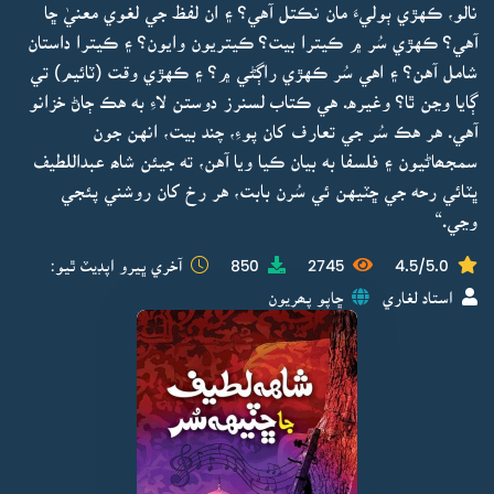
نالو، ڪهڙي ٻوليءَ مان نڪتل آهي؟ ۽ ان لفظ جي لغوي معنيٰ ڇا
آهي؟ ڪهڙي سُر ۾ ڪيترا بيت؟ ڪيتريون وايون؟ ۽ ڪيترا داستان
شامل آهن؟ ۽ اهي سُر ڪهڙي راڳڻي ۾؟ ۽ ڪهڙي وقت (ٽائيم) تي
ڳايا وڃن ٿا؟ وغيره. هي ڪتاب لسنرز دوستن لاءِ به هڪ ڄاڻ خزانو
آهي. هر هڪ سُر جي تعارف کان پوءِ، چند بيت، انهن جون
سمجھاڻيون ۽ فلسفا به بيان ڪيا ويا آهن، ته جيئن شاھ عبداللطيف
ڀٽائي رحه جي ڇٽيهن ئي سُرن بابت، هر رخ کان روشني پئجي
وڃي.“
4.5/5.0
2745
850
آخري ڀيرو اپڊيٽ ٿيو:
استاد لغاري
ڇاپو پھريون