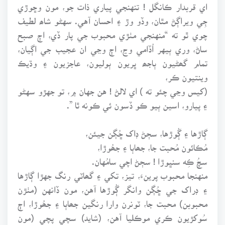
اي قربدار ڪانگل ! تنهنجي پياري ذات جو، مون وڇوڙي
جِي ويراڳڻ مٿان، وڏو وڙ ۽ احسان آهي. سهڻو شاھ لطيف
چوي ٿو ته “منهنجي مٺڙي محبوب جي پار ڏي، اڄ صبح
ساڻ، وري ٻيهر اُڏامي وڃ، اڄ وڃي ان عجيب جي اڳيان،
تمام گھڻيون ٻاجھ ڀريون ٻوليون، عاجزيون ۽ وڌيڪ
وينتيون ڪر،
(کيس وڃي چئو ته ) اي لالڻ ! هن جهان ۾، تو جهڙو سهڻو
۽ پيارو، اسين ٻيو ڪو ڏسون ئي ڪونه ٿا ”.
ڳاڙها ۽ ڳُوڙها، سڄڻ ڊاک ڇُڳن جيئن،
مُڪائون مُحبت جا، جھاٻا ۽ جھُوڙا،
سچُ ڪِه سنڀوڙا ! سڄڻ اچي سامُهان.
منهنجا محبوب پرينءَ، تيز، تکي ۽ گھاٽي رنگ جهڙا ڳاڙها
۽ ڊراک جي ڇُڳن وانگر ڳُوڙها آهن، مون ڏانهن (مٺڙن
محبوبن) محبت جا، ٽونرن وارا رنگين جھاٻا ۽ جھُوڙا، اڄ
سُوکڙيون ڪري موڪليا آهن، (شايد) سچي پچي (مون