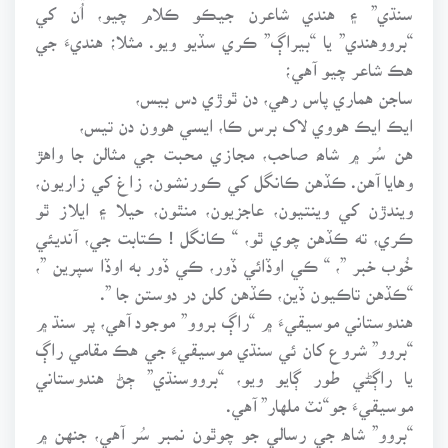
سنڌي” ۽ هندي شاعرن جيڪو ڪلام چيو، اُن کي
“برووهندي” يا “بيراڳ” ڪري سڏيو ويو. مثلا؛ هنديءَ جي
هڪ شاعر چيو آهي؛
ساجن هماري پاس رهي، دن ٿوڙي دس بيس،
ايڪ ايڪ هووي لاک برس ڪا، ايسي هوون دن تيس،
هن سُر ۾ شاھ صاحب، مجازي محبت جي مثالن جا واهڙ
وهايا آهن. ڪڏهن ڪانگل کي ڪورنشون، زاغ کي زاريون،
ويندڙن کي وينتيون، عاجزيون، منٿون، حيلا ۽ ايلاز ٿو
ڪري، ته ڪڏهن چوي ٿو، “ ڪانگل ! ڪتابت جي، آنديئي
خُوب خبر ”، “ ڪي اوڏائي ڏور، ڪي ڏور به اوڏا سپرين ”،
“ڪڏهن تاڪيون ڏين، ڪڏهن کلن در دوستن جا ”.
هندوستاني موسيقيءَ ۾ “راڳ بروو” موجود آهي، پر سنڌ ۾
“بروو” شروع کان ئي سنڌي موسيقيءَ جي هڪ مقامي راڳ
يا راڳڻي طور ڳايو ويو، “برووسنڌي” ڄڻ هندوستاني
موسيقيءَ جو“نٽ ملهار” آهي.
“بروو” شاه جي رسالي جو چوٿون نمبر سُر آهي، جنهن ۾