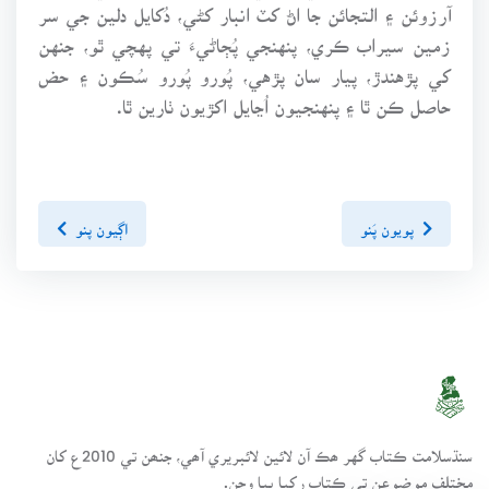
آرزوئن ۽ التجائن جا اڻ کٽ انبار کڻي، دُکايل دلين جي سر
زمين سيراب ڪري، پنهنجي پُڄاڻيءَ تي پهچي ٿو، جنهن
کي پڙهندڙ، پيار سان پڙهي، پُورو پُورو سُڪون ۽ حض
حاصل ڪن ٿا ۽ پنهنجيون اُڃايل اکڙيون ٺارين ٿا.
پويون پَنو
اڳيون پنو
سنڌسلامت ڪتاب گهر ھڪ آن لائين لائبريري آھي، جنھن تي 2010ع کان
مختلف موضوعن تي ڪتاب رکيا پيا وڃن.