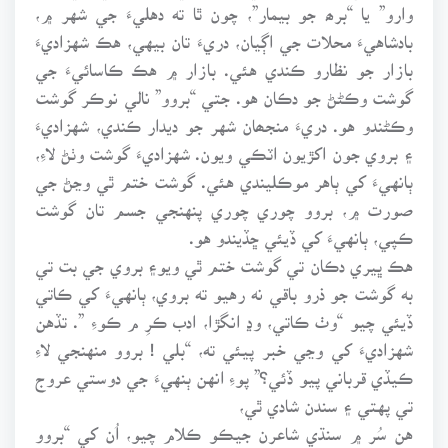
وارو” يا “برھ جو بيمار”، چون ٿا ته دهليءَ جي شهر ۾،
بادشاهيءَ محلات جي اڳيان، دريءَ تان بيهي، هڪ شهزاديءَ
بازار جو نظارو ڪندي هئي. بازار ۾ هڪ ڪاسائيءَ جي
گوشت وڪڻڻ جو دڪان هو. جتي “بروو” نالي نوڪر گوشت
وڪڻندو هو. دريءَ منجھان شهر جو ديدار ڪندي، شهزاديءَ
۽ بروي جون اکڙيون اٽڪي ويون. شهزاديءَ گوشت وٺڻ لاءِ،
ٻانهيءَ کي ٻاهر موڪليندي هئي. گوشت ختم ٿي وڃڻ جي
صورت ۾، بروو چوري چوري پنهنجي جسم تان گوشت
ڪپي، ٻانهيءَ کي ڏيئي ڇڏيندو هو.
هڪ ڀيري دڪان تي گوشت ختم ٿي ويو۽ بروي جي بت تي
به گوشت جو ذرو باقي نه رهيو ته بروي، ٻانهيءَ کي ڪاتي
ڏيئي چيو “وٺ ڪاتي، وڍ انگڙا، ادب ڪرِ م ڪوءِ ”. تڏهن
شهزاديءَ کي وڃي خبر پيئي ته، “بلي ! بروو منهنجي لاءِ
ڪيڏي قرباني پيو ڏئي؟” پوءِ انهن ٻنهيءَ جي دوستي عروج
تي پهتي ۽ سندن شادي ٿي،
هن سُر ۾ سنڌي شاعرن جيڪو ڪلام چيو، اُن کي “بروو