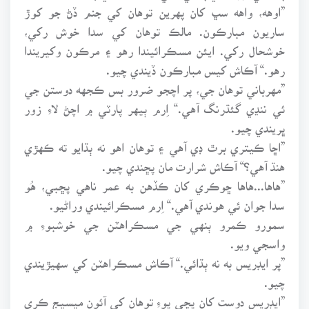
”اوهه، واهه سڀ کان پهرين توهان کي جنم ڏڻ جو کوڙ
ساريون مبارڪون. مالڪ توهان کي سدا خوش رکي،
خوشحال رکي. ايئن مسڪرائيندا رهو ۽ مرڪون وکيريندا
رهو.“ آڪاش کيس مبارڪون ڏيندي چيو.
”مهرباني توهان جي، پر اچجو ضرور بس ڪجهه دوستن جي
ئي ننڍي گئڌرنگ آهي.“ اِرم ٻيهر پارٽي ۾ اچڻ لاءِ زور
ڀريندي چيو.
”اڇا ڪيتري برٿ ڊي آهي ۽ توهان اهو نه ٻڌايو ته ڪهڙي
هنڌ آهي؟“ آڪاش شرارت مان پڇندي چيو.
”هاها...هاها ڇوڪري کان ڪڏهن به عمر ناهي پڇبي، هُو
سدا جوان ئي هوندي آهي.“ اِرم مسڪرائيندي وراڻيو.
سمورو ڪمرو ٻنهي جي مسڪراهٽن جي خوشبوءِ ۾
واسجي ويو.
”پر ايڊريس به نه ٻڌائي.“ آڪاش مسڪراهٽن کي سهيڙيندي
چيو.
”ايڊريس دوست کان پڇي پوءِ توهان کي آئون ميسيج ڪري