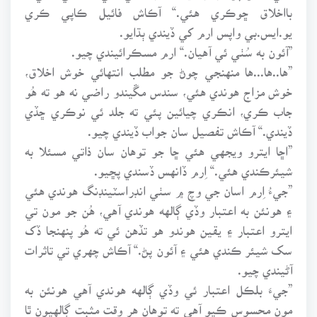
بااخلاق ڇوڪري هئي.“ آڪاش فائيل ڪاپي ڪري
يو.ايس.بي واپس ارم کي ڏيندي ٻڌايو.
”آئون به سُٺي ئي آهيان.“ ارم مسڪرائيندي چيو.
”ها..ها...ها منهنجي چوڻ جو مطلب انتهائي خوش اخلاق،
خوش مزاج هوندي هئي، سندس مڱيندو راضي نه هو ته هُو
جاب ڪري، انڪري چيائين پئي ته جلد ئي نوڪري ڇڏي
ڏيندي.“ آڪاش تفصيل سان جواب ڏيندي چيو.
”اڇا ايترو ويجهي هئي ڇا جو توهان سان ذاتي مسئلا به
شيئرڪندي هئي.“ اِرم ڏانهس ڏسندي پڇيو.
”جيءُ اِرم اسان جي وچ ۾ سٺي انڊراسٽينڊنگ هوندي هئي
۽ هونئن به اعتبار وڏي ڳالهه هوندي آهي، هُن جو مون تي
ايترو اعتبار ۽ يقين هوندو هو تڏهن ئي ته هُو پنهنجا ڏک
سک شيئر ڪندي هئي ۽ آئون پڻ.“ آڪاش چهري تي تاثرات
آڻيندي چيو.
”جيءَ بلڪل اعتبار ئي وڏي ڳالهه هوندي آهي هونئن به
مون محسوس ڪيو آهي ته توهان هر وقت مثبت ڳالهيون ٿا