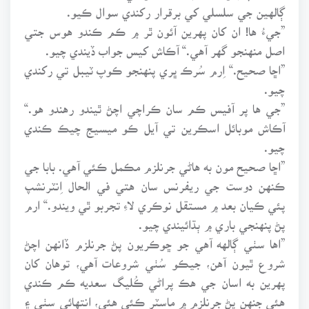
ڳالهين جي سلسلي کي برقرار رکندي سوال ڪيو.
”جيءُ ها! ان کان پهرين آئون ٿر ۾ ڪم ڪندو هوس جتي
اصل منهنجو گهر آهي.“ آڪاش کيس جواب ڏيندي چيو.
”اڇا صحيح.“ اِرم سُرڪ ڀري پنهنجو ڪوپ ٽيبل تي رکندي
چيو.
”جي ها پر آفيس ڪم سان ڪراچي اچڻ ٿيندو رهندو هو.“
آڪاش موبائل اسڪرين تي آيل ڪو ميسيج چيڪ ڪندي
چيو.
”اڇا صحيح مون به هاڻي جرنلزم مڪمل ڪئي آهي. بابا جي
ڪنهن دوست جي ريفرنس سان هتي في الحال اِنٽرنشپ
پئي ڪيان بعد ۾ مستقل نوڪري لاءِ تجربو ٿي ويندو.“ ارم
پڻ پنهنجي باري ۾ ٻڌائيندي چيو.
”اها سٺي ڳالهه آهي جو ڇوڪريون پڻ جرنلزم ڏانهن اچڻ
شروع ٿيون آهن، جيڪو سُٺي شروعات آهي، توهان کان
پهرين به اسان جي هڪ پراڻي ڪُليگ سعديه ڪم ڪندي
هئي جنهن پڻ جرنلزم ۾ ماسٽر ڪئي هئي، انتهائي سٺي ۽