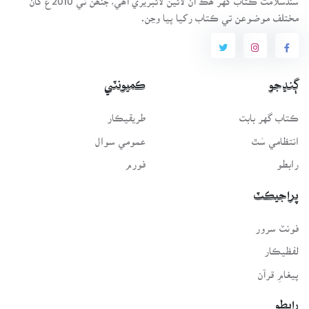
مختلف موضوعن تي ڪتاب رکيا پيا وڃن.
ڳنڍجو
ڪميونٽي
ڪتاب گهر بابت
طريقيڪار
انتظامي سَٿ
عمومي سوال
رابطو
فورم
پراجيڪٽ
فونٽ سرور
لفظيڪار
پيغامِ قرآن
رابطو