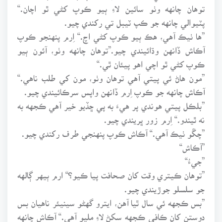
توهان چانهه وٺو سائين لاءِ ٻيو ڪوپ کڻي ٿو اچان.“
پٽيوالي چانهه جو ڪپ ٽيبل تي رکندي چيو.
”ها ٺيڪ آهي، هڪ ٻيو ڪوپ کڻي اچ.“ اِرم پنهنجو ڪوپ
آڪاش ڏانهن وڌائيندي چيو.”توهان چانهه وٺو، آئون ٻيو
ڪوپ کڻي ٿو اچي اهو پيئان ٿي.“
”مون هاڻ ئي پيتي آهي توهان وٺو، مون کي طلب ناهي.“
آڪاش چانهه جو ڪوپ اِرم ڏانهن واپس سرڪائيندي چيو.
”بلڪل پيتي هوندي پر هيءَ به پي ڇڏيو خير آهي ڪجهه به
نه ٿيندو.“ اِرم زور ڀريندي چيو.
”چڱو ٺيڪ آهي.“ آڪاش ڪوپ پنهنجي طرف رکندي چيو.
”آڪاش“
”جيءُ“
”توهان ڪيتري وقت کان صحافت پيا ڪيو؟“ ارم ٻيهر ڳالهه
جو سلسلو جوڙيندي چيو.
”بس ڪجهه ئي سال ٿيا آهن، ايترو گهڻو سينيئر ناهيان بس
دوستن کان ڪافي ڪجهه سکڻ لاءِ مليو آهي.“ آڪاش چانهه