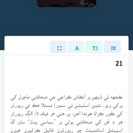
21
ڪجهه ئي ڏينهن ۾ آڪاش ڪراچي جي صحافتي ماحول کي
پرکي ويو. ننڍين اسٽيشن تي سمورا مسئلا هڪ ئي رپورٽر
کي ڪَور ڪرڻا هوندا آهن، پر هتي هر فيلڊ لاءِ الڳ رپورٽر
هو ۽ هُن کي صحافتي ٻولي ۾ ”سياسي بِيٽ“ سان گڏ
اسپيشل اسائنمينٽ جو رپورٽون فائيل ڪرڻيون هيون