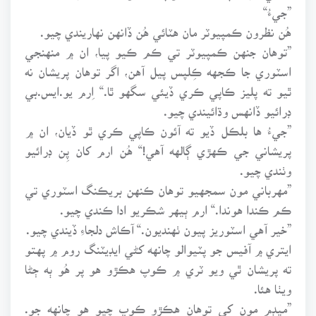
”جيءُ“
هُن نظرون ڪمپيوٽر مان هٽائي هُن ڏانهن نهاريندي چيو.
”توهان جنهن ڪمپيوٽر تي ڪم ڪيو پيا، ان ۾ منهنجي
اسٽوري جا ڪجهه ڪِلپس پيل آهن، اگر توهان پريشان نه
ٿيو ته پليز ڪاپي ڪري ڏيئي سگهو ٿا.“ اِرم يو.ايس.بي
ڊرائيو ڏانهس وڌائيندي چيو.
”جيءُ ها بلڪل ڏيو ته آئون ڪاپي ڪري ٿو ڏيان، ان ۾
پريشاني جي ڪهڙي ڳالهه آهي!“ هُن ارم کان پِن ڊرائيو
وٺندي چيو.
”مهرباني مون سمجهيو توهان ڪنهن بريڪنگ اسٽوري تي
ڪم ڪندا هوندا.“ ارم ٻيهر شڪريو ادا ڪندي چيو.
”خير آهي اسٽوريز پيون ٺهنديون.“ آڪاش دلجاءِ ڏيندي چيو.
ايتري ۾ آفيس جو پٽيوالو چانهه کڻي ايڊيٽنگ روم ۾ پهتو
ته پريشان ٿي ويو ٽري ۾ ڪوپ هڪڙو هو پر هُو ٻه ڄڻا
ويٺا هئا.
”ميڊم مون کي توهان هڪڙو ڪوپ چيو هو چانهه جو.