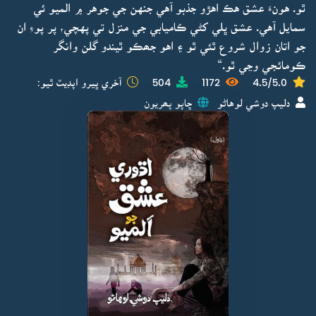
ٿو. هونءَ عشق هڪ اهڙو جذبو آهي جنهن جي جوهر ۾ الميو ئي
سمايل آهي. عشق ڀلي کڻي ڪاميابي جي منزل تي پهچي، پر پوءِ ان
جو اتان زوال شروع ٿئي ٿو ۽ اهو جھڪو ٿيندو گلن وانگر
ڪومائجي وڃي ٿو.“
4.5/5.0
1172
504
آخري ڀيرو اپڊيٽ ٿيو:
دليپ دوشي لوهاڻو
ڇاپو پھريون