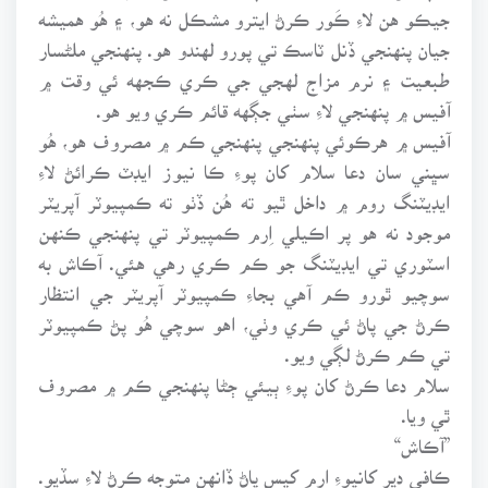
جيڪو هن لاءِ ڪَور ڪرڻ ايترو مشڪل نه هو، ۽ هُو هميشه
جيان پنهنجي ڏنل ٽاسڪ تي پورو لهندو هو. پنهنجي ملڻسار
طبعيت ۽ نرم مزاج لهجي جي ڪري ڪجهه ئي وقت ۾
آفيس ۾ پنهنجي لاءِ سٺي جڳهه قائم ڪري ويو هو.
آفيس ۾ هرڪوئي پنهنجي پنهنجي ڪم ۾ مصروف هو، هُو
سڀني سان دعا سلام کان پوءِ ڪا نيوز ايڊٽ ڪرائڻ لاءِ
ايڊيٽنگ روم ۾ داخل ٿيو ته هُن ڏٺو ته ڪمپيوٽر آپريٽر
موجود نه هو پر اڪيلي اِرم ڪمپيوٽر تي پنهنجي ڪنهن
اسٽوري تي ايڊيٽنگ جو ڪم ڪري رهي هئي. آڪاش به
سوچيو ٿورو ڪم آهي بجاءِ ڪمپيوٽر آپريٽر جي انتظار
ڪرڻ جي پاڻ ئي ڪري وٺي، اهو سوچي هُو پڻ ڪمپيوٽر
تي ڪم ڪرڻ لڳي ويو.
سلام دعا ڪرڻ کان پوءِ ٻيئي ڄڻا پنهنجي ڪم ۾ مصروف
ٿي ويا.
”آڪاش“
ڪافي دير کانپوءِ ارم کيس پاڻ ڏانهن متوجه ڪرڻ لاءِ سڏيو.