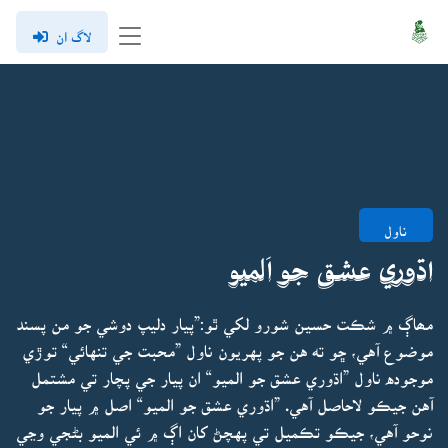
لاگ ان
ناول
اڌوري عشق جو اَلميو
مھاڳ ۾ شڪت حسين شورو لکي ٿو:”پيار دليپ دوشي جو من پسند
موضوع آهي، ڇو ته هن جو پهريون ناول ”محبت جي تنهائي“ توڙي
موجوده ناول ”اڌوري عشق جو الميو“ ان پيار جي پچار تي مشتمل
آهن جيڪو لاحاصل آهي. ”اڌوري عشق جو الميو“ اصل ۾ پيار جو
نوحو آهي، جيڪو تڪميل تي پهچڻ کان اڳ ۾ ئي الميو بڻجي وڃي