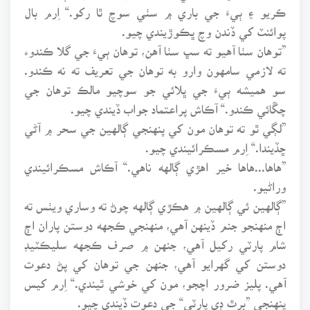
ڪريو ۽ ٻيءَ جي باري ۾ سٺي سوچ ٿا رکو.“ اِرم بال
پوائنٽ کي ڏندن وچ ڀڪوڙيندي چيو.
”توهان سٺا آهيو ته سڀ سٺا آهن، توهان ٻيءَ جي گلا ڪندوء
ته لازمي سامهون وارو به توهان جي تعريف ته نه ڪندو.
سو هميشه ٻيءَ جي ڀلائي جو سوچيو مالڪ توهان جي
چڱائي ڪندو.“ آڪاش پراعتماد جواب ڏيندي چيو.
”لڳي ٿو ته توهان مون کي پنهنجي ڳالهين جي سحر ۾ آڻي
ڇڏيندا.“ اِرم مسڪرائيندي چيو.
”هاها...هاها خير اهڙي ڳالهه ناهي.“ آڪاش مسڪرائيندي
وراڻيو.
”ڳالهين ئي ڳالهين ۾ هڪڙي ڳالهه چوڻ ته وساري ويٺس ته
اڄ منهنجو جنم ڏينهن آهي، منهنجي ڪجهه دوستن پاران اڄ
شام پارٽي رکيل آهي، جنهن ۾ صرف ڪجهه سليڪٽيڊ
دوستن کي گهرايو آهي، جنهن جي توهان کي پڻ دعوت
آهي. پليز ضرور اچجو، مون کي خوشي ٿيندي.“ اِرم کيس
پنهنجي ”برٿ ڊي پارٽي“ جي دعوت ڏيندي چيو.