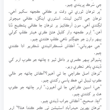
جي سُرڪ ڀريندي چيو.
”پر توهان ٿوري ئي وقت ۾ ڪافي ڪجهه سکيو آهي.
توهان جي لائين لينٿ، اسٽوري اينگل، ڪافي ميچوئر
لڳندي آهي. مون آرڪائِيوَ ۾ توهان جا ڪافي پئڪيج ڏٺا
آهن.“ اِرم ڪجهه وار کليل هئڻ ڪري هيئر ڪلپ کولي
ٻيهر وارن جو جهڳٽو ٺاهي ڪلپ هڻندي چيو.
”جي مهرباني.“ آڪاش مُسڪرائيندي شڪريو ادا ڪندي
چيو.
پٽيوالو ٻيهر ڪمري ۾ داخل ٿيو ۽ چانهه جو ڪوپ ارم کي
ڏيندي ٻاهر نڪري ويو.
”توهان اصل ڪراچي جا ئي آهيو؟“آڪاش چانهه جو خالي
ڪوپ ٽيبل تي هڪ پاسي رکندي چيو.
”جيءُ اسين ڪراچي جا ئي آهيون.“ ارم چانهه جو ڪوپ
هٿ ۾ کڻندي چيو.
”اڇا، صحيح.“ آڪاش جواب ڏيندي چيو.
”توهان پهرين حيدرآباد اسٽيشن تي ڪم ڪندا هئا؟“ ارم