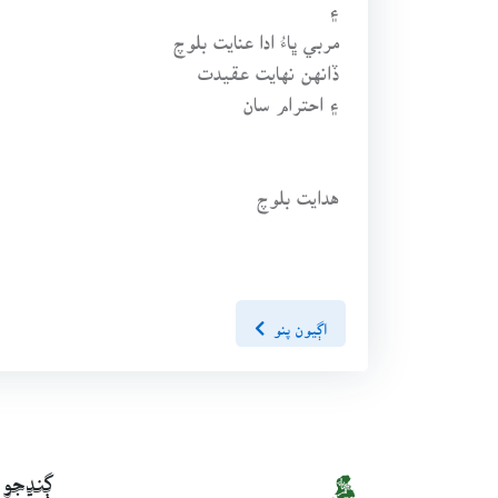
۽
مربي ڀاءُ ادا عنايت بلوچ
ڏانهن نهايت عقيدت
۽ احترام سان
هدايت بلوچ
اڳيون پنو
ڳنڍجو