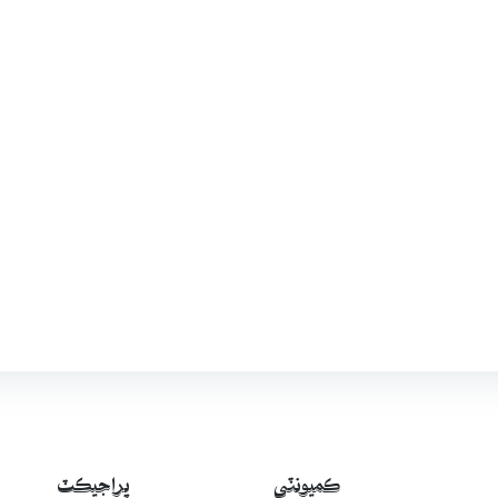
ڪميونٽي
پراجيڪٽ