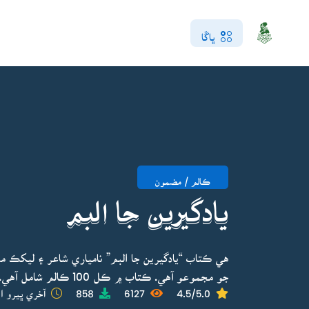
ڀاڱا
ڪالم / مضمون
يادگيرين جا البم
هي ڪتاب “يادگيرين جا البم” نامياري شاعر ۽ ليکڪ 
جو مجموعو آهي. ڪتاب ۾ ڪل 100 ڪالم شامل آهي.
4.5/5.0
6127
858
آخري ڀيرو اپ