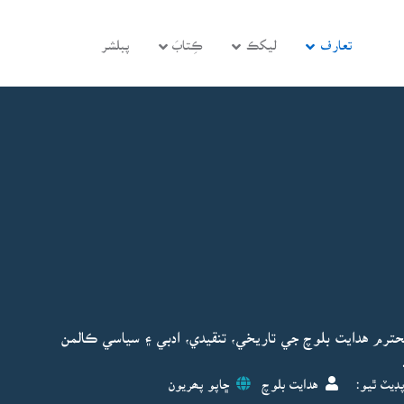
تعارف
ليکڪ
ڪِتابَ
پبلشر
محترم هدايت بلوچ جي تاريخي، تنقيدي، ادبي ۽ سياسي ڪالمن
ڊيٽ ٿيو:
هدايت بلوچ
ڇاپو پھريون