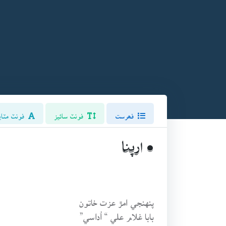
فھرست
فونٽ سائيز
فونٽ مٽاي
• ارپنا
پنهنجي امڙ عزت خاتون
بابا غلام علي “ اُداسي”