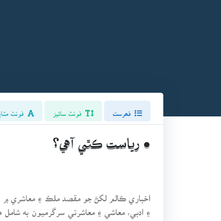
فھرست
فونٽ سائيز
فونٽ مٽاي
• رياست ڪٿي آهي؟
اخباري ڪالم لکڻ جو مقصد ملڪ ۽ معاشري ۾ ٿي
۽ ادبي، معاشي ۽ معاشرتي سرگرميون به شامل ه