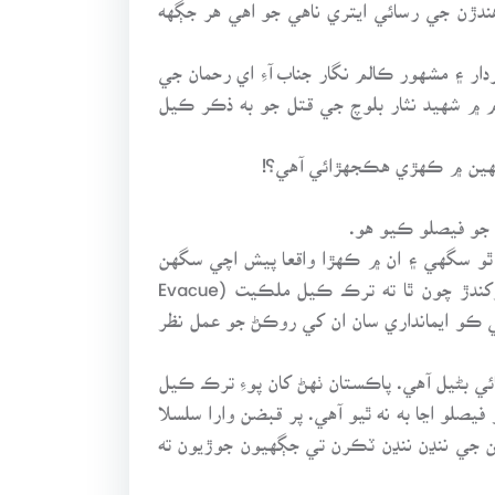
ندڙن جي رسائي ايتري ناهي جو اهي هر جڳهه
ر ۽ مشهور ڪالم نگار جناب آءِ اي رحمان جي
لم ۾ شهيد نثار بلوچ جي قتل جو به ذڪر ڪيل
ڳالهين ۾ ڪهڙي هڪجهڙائي آهي؟!
 جو فيصلو ڪيو هو.
 ٿو سگهي ۽ ان ۾ ڪهڙا واقعا پيش اچي سگهن
ٿا. نثار بلوچ حق تي هو پر رياست کيس تحفظ مهيا نه ڪري سگهي. پاڪستان جي سياسي تاريخ تي گهري نظر رکندڙ چون ٿا ته ترڪ ڪيل ملڪيت (Evacue
ڪٿي ڪو ايمانداري سان ان کي روڪڻ جو عمل نظر
ي بڻيل آهي. پاڪستان ٺهڻ کان پوءِ ترڪ ڪيل
 آهن جن جو فيصلو اڃا به نه ٿيو آهي. پر قبضن وارا سلسلا
ين جي ننڍن ننڍن ٽڪرن تي جڳهيون جوڙيون ته