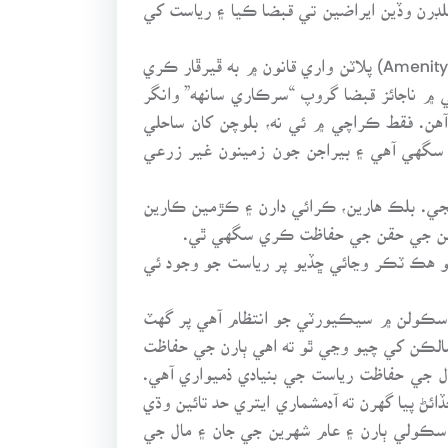
لڊرن وڏين ايراضين تي قبضا ڪيا ۽ رياست کي
اهڙي طرح “لينڊ ڊسپوزل ايڪٽ” جهڙي قانون کي به پٺي ڏني وئي. هينئر هو ان ڪوشش ۾ رڌل آهن ته ڀلائي وارن (Amenity) پلاٽن واري قانون ۾ به ڦيرڦار ڪري
۾ ناجائز قبضا گروپ “سرڪاري سانهه” وانگر
 آهن. فقط ڪراچي ۾ ئي نه، بلوچن کان ساحلي
ي سگهي آهي ۽ بيراجن جون زمينون غير زرعي
جي. بلڪ هارين، ڪرائي دارن ۽ ڪڙمين ڪارين
اڻهن جي حقن جي حفاظت ڪري سگهي ٿي.
جو هڪ ٽڪر وڃائي ڇڏيو پر رياست جو وجود ئي
اسڪولن ۾ سيڪيورٽي جو انتظام آهي پر گهٽ
الڪن کي چيو وڃي ٿو ته اهي ٻارن جي حفاظت
ال جي حفاظت رياست جي بنيادي ذميواري آهي.
ئڻ پيا گهرن ته آدمشماري ايتري حد تائين وڌي
سڪولي ٻارن ۽ عام شهرين جي جان ۽ مال جي