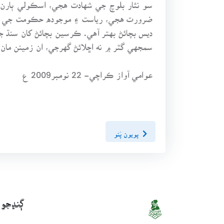
سو نثار بلوچ جي شهادت هجي، اسڪولي ٻارن 
ضرورت هجي، رياست ۽ موجوده حڪومت جي ذميو
ديس بچائڻ بهتر آهي. ڪرسين بچائڻ کان سنڌ ج
سمجهي گٽر ۾ نه اڇلائڻ گهرجي، ان زمينن مان 
عوامي آواز ڪراچي- 22 نومبر2009 ع
پويون پَنو
ڳنڍجو