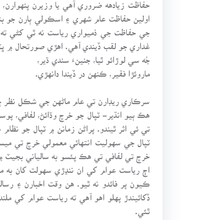
حفاظت زيادهه ضروري آهي يا وزيرن پنهوارن،
اولين حفاظت عام شهري ۽ اسڪولي ٻارن جو بن
جي حفاظت جي ذميواري رياست نه ٿي کڻي ته سن
غداري جو لقب ڏيندي آهي. اهڙي صورتحال ۾ ڀٽا
جُه سي لوڙائو ٿيا، جنينءَ سندي ڌير،
ماروئڙا فقير، ڪنهن در ڏيندا دانهڙي.
سرڪاري ريڊارن تي عام ماڻهن جي شڪل نظر ڇو
هڪ ٻيو انڌير- ٽپال جو خرچ وڌائڻ، لفافي، پوسٽ
تي ئي اثر ٿيندو. پراڻن زمانن ۾ ٽپال جو نظام
ٽپال جي سهوليت انتهائي معمولي خرچ تي ميسر
خرچ تي لفافي تي هڪ پئسو به سالياني بجيٽ ۾
اڄ رياست عوام کي ان ننڍڙي سهولت کان به 
ڪيون پر فائدو نه ٿيو. هن وقت اخبارن ۽ رسالن
ڏکائيندڙ پهلو اهو آهي ته رياست عوام کي مل
ٿئي.