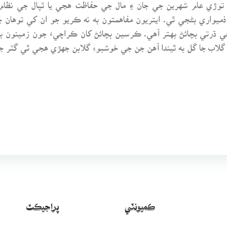
توڙي عام شهرين جي جان ۽ مال جي حفاظت هجي يا ٽپال جي نظا
اري بڻجي ٿي. ايتريون مفاهمتون به نه ڪريو جو ان کي توهان 
ي ڌرتي بچائڻ بهتر آهي. ڪرسين بچائڻ کان ڪراچيءَ جون زمينون ب
گلاب جا گل به ٿيندا آهن جن جي خوشبوءِ گلابن جهڙي هجي ٿي گٽر ج
ڪميونٽي
پراجيڪٽ