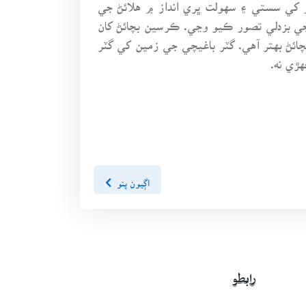
م کي سستي ۽ سهولت ڀري انداز ۾ هلائڻ جي
جي بزدلي تصور ڪيو وڃي. ڪرسين بچائڻ کان
چائڻ بهتر آهي. گٽر باغيچي جي زمين کي گٽر
هڙي نه.
اڳيون پنو
رابطو