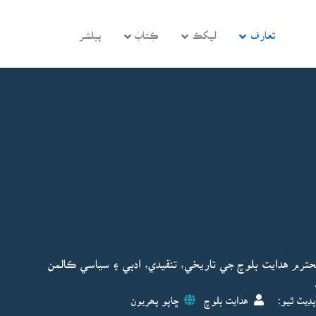
تعارف
ليکڪ
ڪِتابَ
پبلشر
محترم هدايت بلوچ جي تاريخي، تنقيدي، ادبي ۽ سياسي ڪالمن
پڊيٽ ٿيو:
هدايت بلوچ
ڇاپو پھريون