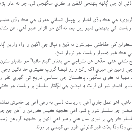
ڏئي ان جي ڳالهه پنهنجي لفظن ۾ ڪري سگهجي ٿي. ڇو ته عام پڙه
ريزيءَ جي هڪ وڏي اخبار ۾ ڇپيل انساني حقوق جي هڪ وڏي علمبردا
است کي پنهنجي ذميوارين بجا نه آڻڻ جو الزام هنيو آهي. هن ڪا
 اسڪولن کي حفاظتي سهولتون نه ڏيڻ ۽ ٽپال جي اگهن ۾ واڌ وارين 
ي هڪ غير ذميوار رياست جو نروار ٿيڻ.
ح ڪئي هئي. جڏهن هن ڪراچي جي بدنام “لينڊ مافيا” جو مقابلو ڪرڻ
ا” جي زمين تي ميري اک رکڻ وارو قبضا گروپ ڪيتري حد تائين وڃي
 رُشوت ۾ اضافو ٿيو ان ڦرلٽ ۽ قبضن جي لڳاتار سلسلن ۾ رياست جو 
ناهي. اهو عمل جاري آهي ۽ رياست ڏسي به رهي آهي پر خاموش تماشائ
 (متروڪ جائداد) Evacue Property تي قبضن جو سلسلو شروع ٿيو. اهي ڪجهه ڪيس ڪورٽن ۾
و سلسلو ڪراچي ۾ تيزي سان هلي رهيو آهي انهن ۾ ڪجهه گروهن زم
ي وڏا وڏا پلاٽ غير قانوني طور تي قبضي ۾ ورتا.