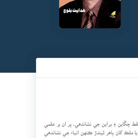
ط چڱاين ۽ براين جي نشاندهي. پر ان ۾ علمي
ملڪ کان ٻاهر ٿيندڙ ڪنهن انياءَ جي نشاندهي