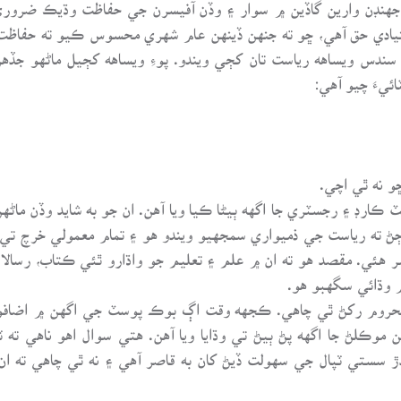
 جهنڊن وارين گاڏين ۾ سوار ۽ وڏن آفيسرن جي حفاظت وڌيڪ ضرور
يادي حق آهي، ڇو ته جنهن ڏينهن عام شهري محسوس ڪيو ته حفاظت 
دس ويساهه رياست تان کڄي ويندو. پوءِ ويساهه کڄيل ماڻهو جڏهن
ئيءَ چيو آهي:
 نه ٿي اچي.
 ڪارڊ ۽ رجسٽري جا اگهه ٻيڻا ڪيا ويا آهن. ان جو به شايد وڏن ماڻهن 
 ڄڻ ته رياست جي ذميواري سمجهيو ويندو هو ۽ تمام معمولي خرچ تي ا
 هئي. مقصد هو ته ان ۾ علم ۽ تعليم جو واڌارو ٿئي ڪتاب، رسالا و
 وڌائي سگهبو هو.
محروم رکڻ ٿي چاهي. ڪجهه وقت اڳ بوڪ پوسٽ جي اگهن ۾ اضافو
 موڪلڻ جا اگهه پڻ ٻيڻ تي وڌايا ويا آهن. هتي سوال اهو ناهي ته ٽپ
ندڙ سستي ٽپال جي سهولت ڏيڻ کان به قاصر آهي ۽ نه ٿي چاهي ته 