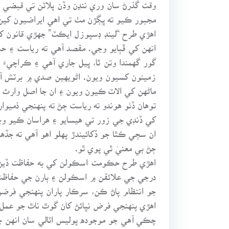
وقت گذرڻ سان وري ننڍن وڏن پلاٽن تي قبضي ڪ
مجبور ڪيو ته ڀڳڙن مٺ تي اهي ايراضيون کي
انهن کي ڦٻايو وڃي. مقصد آهي ته رياست ۽ ح
گور گهمندا وتن ٿا، ڀيل جاري آهي ۽ ڪراچيءَ
زمينون کسيون ويون. اڻويهين صدي ۾ برٽش آر
ماڻهن کي الاٽ ڪيون ويون ۽ ان جا اصل وارث رو
توهان ڏٺو هوندو ته رياست ڄڻ ته پنهنجي ذم
کي ڏنڊي جي زور تي هيسايو ۽ هراسان ڪيو وڃ
ان سڄي ڪٿا جو ڏکائيندڙ پهلو اهو آهي ته جڏ
ڄڻ بي معنيٰ ٿي پوي ٿو.
اهڙي طرح حڪومت اسڪولن کي به حفاظت ڏيڻ ک
درجي جي علائقن ۾ اسڪولن ۽ ٻارن جي حفاظت 
جو انتظام پاڻ ڪن، سرڪار پاران پنهنجي فرضن
اهڙي پنهنجي فرض نڀائڻ کان گوٿ ناٿ جو عمل هن
چڪي آهي جو موجوده پوليس اٽالي سان انهن 