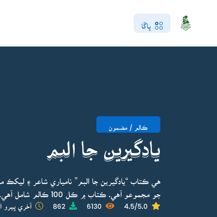
ڀاڱا
ڪالم / مضمون
يادگيرين جا البم
هي ڪتاب “يادگيرين جا البم” نامياري شاعر ۽ ليکڪ 
جو مجموعو آهي. ڪتاب ۾ ڪل 100 ڪالم شامل آهي.
4.5/5.0
6130
862
آخري ڀيرو ا