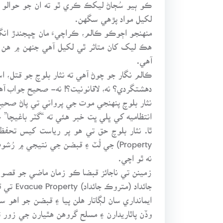
ڪو ٻيو سُڄاڻ ليکڪ ڪري ٿو ته ان جو حوالو 
لکيل مواد پڙهي سگهن.
منهنجو اڄوڪو ڪالم، ڪراچيءَ مان ڇپجندڙ انگ
هڪ ليک کان متاثر ٿي لکيل آهي جنهن ۾ هن ري
آهي.
ڪالم نگار جو چوڻ آهي ته نثار بلوچ جو قتل،
دهشتگردي؟ نه، لاقانونيت؟! نه- صحيح جواب آه
نثار بلوچ پنهنجي موت جي پرواني تي پاڻ صحي
انتظاميه کي ڀلي ڀت خبر هئي ته “گٽر باغيچ
Property) جي لُٽ ۽ قبضن جي نتيجي ۾
نه ٿو اچي.
زمينن تي ناجائز قبضا ڪو زمان ماضي جو قصو 
جائداد
ايمانداري سان لڳاتار هلن پيا ۽ قبضن جو اه
وڏن پاٿاريدارن ۽ مسلح گروهن هٿيارن جي زور ت