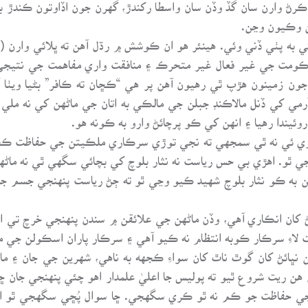
رڻ وارن سان گڏ وڏن سان واسطا رکندڙ، گهرن جون اڏاوتون ڪندڙ ب
ن وڪيون وڃن.
ڪومت جي غير فعال غير متحرڪ ۽ منافقت واري مفاهمت جي نتيجي 
 جون زمينون هڙپ ٿي رهيون آهن پر هي “ڪڇان ته ڪافر” بڻيا ويٺا
مي کي ڏنل مالاڪنڊ جبلن جي مالڪي به اتان جي ماڻهن کي نه مل
ئيندا رهيا ۽ انهن کي ڪو پرچائڻ وارو به ڪونه هو.
يواري ئي نه ٿي سمجهي ته نجي توڙي سرڪاري ملڪيتن جي حفاظت ڪ
ي ٿو. اهڙي بي حس رياست نه نثار بلوچ کي بچائي سگهي ٿي نه م
هن به ڪو نثار بلوچ شهيد ڪيو وڃي ٿو ته ڄڻ رياست پنهنجي جسم 
ان انڪاري آهي، وڏن ماڻهن جي علائقن ۾ سندن پنهنجي خرچ تي 
لاءِ سرڪار ڪوبه انتظام نه ڪيو آهي ۽ سرڪار پاران اسڪولن جي م
 نڀائڻ کان گوٿ ناٿ کان سواءِ ڪجهه به ناهي، شهرين جي جان ۽ م
 ريت شروع ٿيو ته پوليس جا اعليٰ علمدار اهو چئي پنهنجي جان ڇڏا
جي حفاظت جو ڪم نه ٿو ڪري سگهجي. ڇا سوال پُڇي سگهجي ٿو ا