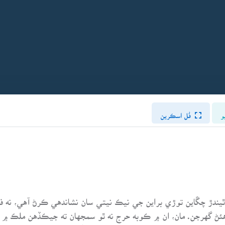
و
فُل اسڪرين
ندڙ چڱاين توڙي براين جي نيڪ نيتي سان نشاندهي ڪرڻ آهي، نه فق
ئڻ گهرجن. مان، ان ۾ ڪوبه حرج نه ٿو سمجهان ته جيڪڏهن ملڪ ۾ يا 