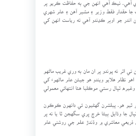
ي آهي. ٺيڪ آهي انهن جي به حفاظت ڪريو پر
جا حقدار فقط وزير ۽ مشير آهن ۽ عام شهري
 اندر جو اوٻر ڪڍندو آهي ته رياست انهن کي
تي اثر نه پوندو پر ان مان به وري غريب ماڻهو
هو نظام هلايو ويندو هو جيئن عام ماڻهوءَ کي
غيره ٽپال رستي موڪلبا هئا انتهائي معمولي
 ٿيو هو. پبلشرن گهڻيون ئي دانهون ڪوڪون
ال جا وڌايل ٻيڻا خرچ ڀري سگهجن ٿا يا نه پر
ان ذريعي معاشري ۾ وڌندڙ علم جي روشني عام