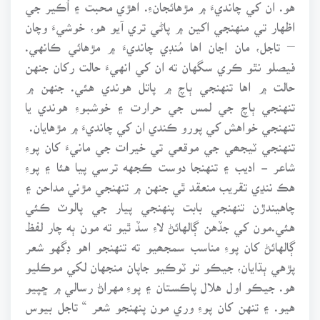
هو. ان کي چانديءَ ۾ مڙهائجانءِ. اهڙي محبت ۽ اُڪير جي
اظهار تي منهنجي اکين ۾ پاڻي تري آيو هو، خوشيءَ وچان
– تاجل، مان اڃان اها مُنڊي چانديءَ ۾ مڙهائي ڪانهي.
فيصلو نٿو ڪري سگهان ته ان کي انهيءَ حالت رکان جنهن
حالت ۾ اها تنهنجي ٻاچ ۾ پاتل هوندي هئي. جنهن ۾
تنهنجي ٻاچ جي لمس جي حرارت ۽ خوشبوءِ هوندي يا
تنهنجي خواهش کي پورو ڪندي ان کي چانديءَ ۾ مڙهايان.
تنهنجي ٽيجھي جي موقعي تي خيرات جي مانيءَ کان پوءِ
شاعر - اديب ۽ تنهنجا دوست ڪجهه ترسي پيا هئا ۽ پوءِ
هڪ ننڍي تقريب منعقد ٿي جنهن ۾ تنهنجي مڙني مداحن ۽
چاهيندڙن تنهنجي بابت پنهنجي پيار جي پالوٽ ڪئي
هئي.مون کي جڏهن ڳالهائڻ لاءِ سڏ ٿيو ته مون ٻه چار لفظ
ڳالهائڻ کان پوءِ مناسب سمجھيو ته تنهنجو اهو ڊگهو شعر
پڙهي ٻڌايان، جيڪو تو ٽوڪيو جاپان منجهان لکي موڪليو
هو. جيڪو اول هلال پاڪستان ۽ پوءِ مهراڻ رسالي ۾ ڇپيو
هيو. ۽ تنهن کان پوءِ وري مون پنهنجو شعر “ تاجل بيوس