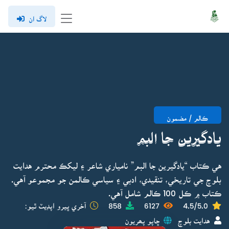
لاگ ان
ڪالم / مضمون
يادگيرين جا البم
هي ڪتاب “يادگيرين جا البم” نامياري شاعر ۽ ليکڪ محترم هدايت
بلوچ جي تاريخي، تنقيدي، ادبي ۽ سياسي ڪالمن جو مجموعو آهي.
ڪتاب ۾ ڪل 100 ڪالم شامل آهي.
4.5/5.0
6127
858
آخري ڀيرو اپڊيٽ ٿيو:
هدايت بلوچ
ڇاپو پھريون