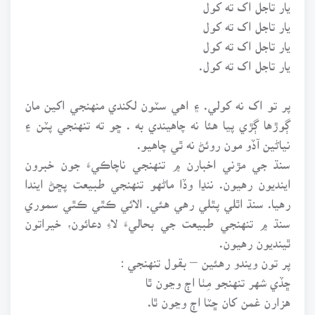
يار تاجل اک ته کول
يار تاجل اک ته کول
يار تاجل اک ته کول
يار تاجل اک ته کول.
پر تو اک نه کولي. ۽ اهي سٽون لکندي منهنجي اکين مان
ڳوڙها ڳڙي پيا هئا نه چاهيندي به . ڇو ته تنهنجي پٽن ۽
نياڻين آڏو مون روئڻ نه ٿي چاهيو.
سنڌ جي مڙني اخبارن ۾ تنهنجي ناچاڪيءَ جون خبرون
اينديون رهيون. ننڍا وڏا ماڻهو تنهنجي طبيعت پڇڻ ايندا
رهيا. سنڌ اٿلي پٿلي رهي هئي. الائي ڪٿي ڪٿي سموري
سنڌ ۾ تنهنجي طبيعت جي بحاليءَ لاءِ دعائون، خيراتون
ٿينديون رهيون.
پر تون ويندو رهئين – بقول تنهنجي :
ڇڏي شهر تنهنجو مِٺا اڄ وڃون ٿا
هزارن غمن کان ڇٽا اڄ وڃون ٿا.