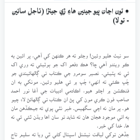
• تون اڃان پيو جيئين هاءِ ڙي جيئڙا (تاجل سائين
- تو لا)
سو نيٺ هليو وئين! وڃڻو ته هر ڪنهن کي آهي، پر ائين به
ڪو ويندو آهي ڇا؟ هڪ دفعو اک جو ٻوٽيئي ته وري اک
ئي نه پٽيئي. نصير سومرو جي ڪتاب تي ڳالهائيندي جو
چُپ ڪئي ته انهيءَ چُپ ۾ ئي هليو وئين. مونکي به ان
فنڪشن ۾ اچڻو هيو، اڪادمي ادبيات جي آغا نور احمد
صاحب فون ڪري مون کي پڻ ان ڪتاب تي ڳالهائڻ لاءِ چيو
هو. پر مان نه اچي سگهيس. خبر نٿي پوي ته جيڪڏهن مان
به اتي موجود هجان هان ته شايد تو سان اها ويڌن ٿئي ئي نه
ها. خدا کي خبر.
جڏهن توکي لياقت نيشنل اسپتال کڻي ٿي ويا ته سليم تاج