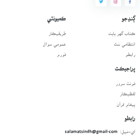
ڳنڍجو
ڪميونٽي
ڪتاب گهر بابت
طريقيڪار
انتظامي سَٿ
عمومي سوال
رابطو
فورم
پراجيڪٽ
فونٽ سرور
لفظيڪار
پيغامِ قرآن
رابطو
اي-ميل:
salamatsindh@gmail.com