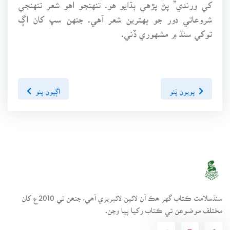
کي ورندي” پڻ پڙهي ٻڌايو هو. تنهنجو اهو شعر تنهنجي
شروعاتي دور جو بهترين شعر آهي. جنهن سڀ کان اڳ
توکي سنڌ ۾ مشهوري ڏني.
پويون پَنو
اڳيون پنو
سنڌسلامت ڪتاب گهر ھڪ آن لائين لائبريري آھي، جنھن تي 2010ع کان
مختلف موضوعن تي ڪتاب رکيا پيا وڃن.