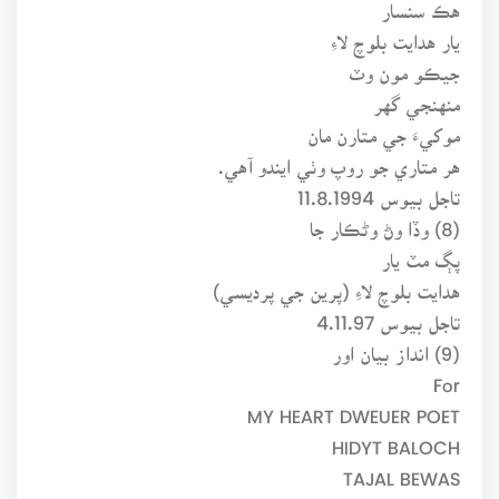
هڪ سنسار
يار هدايت بلوچ لاءِ
جيڪو مون وٽ
منهنجي گهر
موکيءَ جي متارن مان
هر متاري جو روپ وٺي ايندو آهي.
تاجل بيوس 11.8.1994
(8) وڏا وڻ وڻڪار جا
پڳ مٽ يار
هدايت بلوچ لاءِ (پرين جي پرديسي)
تاجل بيوس 4.11.97
(9) انداز بيان اور
For
MY HEART DWEUER POET
HIDYT BALOCH
TAJAL BEWAS