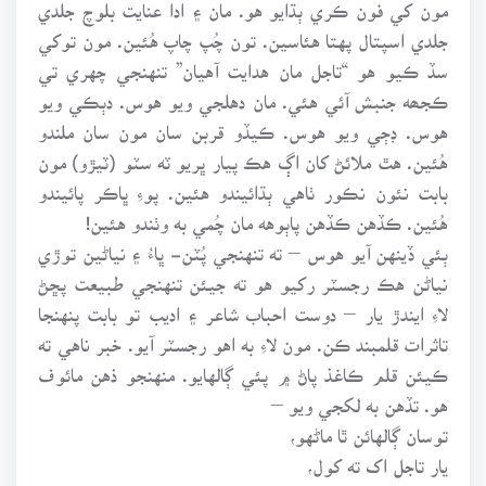
مون کي فون ڪري ٻڌايو هو. مان ۽ ادا عنايت بلوچ جلدي
جلدي اسپتال پهتا هئاسين. تون چُپ چاپ هُئين. مون توکي
سڏ ڪيو هو “تاجل مان هدايت آهيان” تنهنجي چهري تي
ڪجھه جنبش آئي هئي. مان دهلجي ويو هوس. دٻڪي ويو
هوس. ڊڄي ويو هوس. ڪيڏو قربن سان مون سان ملندو
هُئين. هٿ ملائڻ کان اڳ هڪ پيار ڀريو ٽه سٽو (ٽيڙو) مون
بابت نئون نڪور ٺاهي ٻڌائيندو هئين. پوءِ ڀاڪر پائيندو
هُئين. ڪڏهن ڪڏهن پاٻوهه مان چُمي به وٺندو هئين!
ٻئي ڏينهن آيو هوس – ته تنهنجي پُٽن- ڀاءُ ۽ نياڻين توڙي
نياڻن هڪ رجسٽر رکيو هو ته جيئن تنهنجي طبيعت پڇڻ
لاءِ ايندڙ يار – دوست احباب شاعر ۽ اديب تو بابت پنهنجا
تاثرات قلمبند ڪن. مون لاءِ به اهو رجسٽر آيو. خبر ناهي ته
ڪيئن قلم ڪاغذ پاڻ ۾ پئي ڳالهايو. منهنجو ذهن مائوف
هو. تڏهن به لکجي ويو –
توسان ڳالهائن ٿا ماڻهو،
يار تاجل اک ته کول،