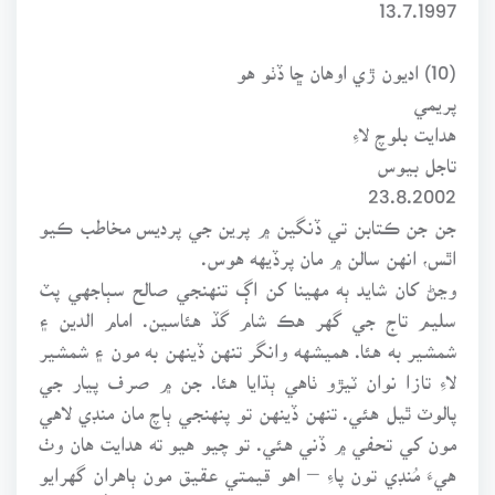
13.7.1997
(10) اديون ڙي اوهان ڇا ڏٺو هو
پريمي
هدايت بلوچ لاءِ
تاجل بيوس
23.8.2002
جن جن ڪتابن تي ڏنگين ۾ پرين جي پرديس مخاطب ڪيو
اٿس، انهن سالن ۾ مان پرڏيهه هوس.
وڃڻ کان شايد ٻه مهينا کن اڳ تنهنجي صالح سٻاجهي پٽ
سليم تاج جي گهر هڪ شام گڏ هئاسين. امام الدين ۽
شمشير به هئا. هميشهه وانگر تنهن ڏينهن به مون ۽ شمشير
لاءِ تازا نوان ٽيڙو ٺاهي ٻڌايا هئا. جن ۾ صرف پيار جي
پالوٽ ٿيل هئي. تنهن ڏينهن تو پنهنجي ٻاچ مان منڊي لاهي
مون کي تحفي ۾ ڏني هئي. تو چيو هيو ته هدايت هان وٺ
هيءَ مُنڊي تون پاءِ – اهو قيمتي عقيق مون ٻاهران گهرايو