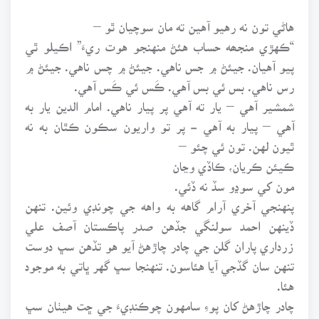
هاڻي تون نه رهيو آهين ته مان سوچيان ٿو –
“ڪهڙي منجھه حساب هئڻ منهنجو هوت ريءَ” اڪيلو ٿي
پيو آهيان. جيئڻ ۾ جس ناهي. جيئڻ ۾ چس ناهي. جيئڻ ۾
رس ناهي. بس ئي بس آهي. ڪَس ئي ڪَس آهي.
شمشير آهي – يار ته آهي پر پيار ناهي. امام الدين يار به
آهي – پيار به آهي - پر تو واريون سڪون ڪٿان به نه
ٿيون لهن. تون ئي چئو –
ڪيئن ڪريان، ڪاڏي وڃان
مون کي سوڍو سڏ نه ڏئي.
پنهنجي آخري آرام گاهه به واهه جي چونڊي وئين. تنهن
ڏينهن احمد سولنگي جڏهن صدر پاڪستان آصف علي
زرداري پاران گلن جي چادر چاڙهڻ آيو هو تڏهن سڀ دوست
تنهن سان گڏجي آيا هئاسون. تنهنجا سڀ گهر ڀاتي به موجود
هئا.
چادر چاڙهڻ کان پوءِ سامهون چوڪنڊيءَ جي ڇت هيٺان سڀ