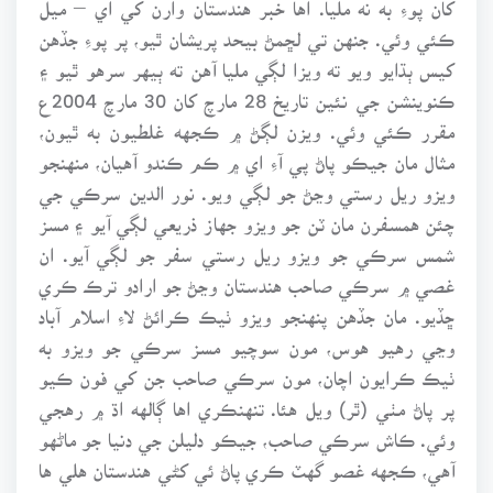
کان پوءِ به نه مليا. اها خبر هندستان وارن کي اي – ميل
ڪئي وئي. جنهن تي لڇمڻ بيحد پريشان ٿيو، پر پوءِ جڏهن
کيس ٻڌايو ويو ته ويزا لڳي مليا آهن ته ٻيهر سرهو ٿيو ۽
ڪنوينشن جي نئين تاريخ 28 مارچ کان 30 مارچ 2004ع
مقرر ڪئي وئي. ويزن لڳڻ ۾ ڪجهه غلطيون به ٿيون،
مثال مان جيڪو پاڻ پي آءِ اي ۾ ڪم ڪندو آهيان، منهنجو
ويزو ريل رستي وڃڻ جو لڳي ويو. نور الدين سرڪي جي
چئن همسفرن مان ٽن جو ويزو جهاز ذريعي لڳي آيو ۽ مسز
شمس سرڪي جو ويزو ريل رستي سفر جو لڳي آيو. ان
غصي ۾ سرڪي صاحب هندستان وڃڻ جو ارادو ترڪ ڪري
ڇڏيو. مان جڏهن پنهنجو ويزو ٺيڪ ڪرائڻ لاءِ اسلام آباد
وڃي رهيو هوس، مون سوچيو مسز سرڪي جو ويزو به
ٺيڪ ڪرايون اچان، مون سرڪي صاحب جن کي فون ڪيو
پر پاڻ مٺي (ٿر) ويل هئا. تنهنڪري اها ڳالهه اڌ ۾ رهجي
وئي. ڪاش سرڪي صاحب، جيڪو دليلن جي دنيا جو ماڻهو
آهي، ڪجهه غصو گهٽ ڪري پاڻ ئي کڻي هندستان هلي ها