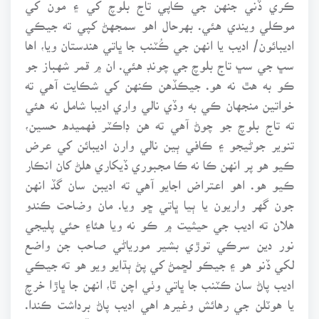
ڪري ڏني جنهن جي ڪاپي تاج بلوچ کي ۽ مون کي
موڪلي ويندي هئي. بهرحال اهو سمجهڻ کپي ته جيڪي
اديبائون/ اديب يا انهن جي ڪُٽنب جا ڀاتي هندستان ويا، اها
سڀ جي سڀ تاج بلوچ جي چونڊ هئي. ان ۾ قمر شهباز جو
ڪو به هٿ نه هو. جيڪڏهن ڪنهن کي شڪايت آهي ته
خواتين منجهان ڪي به وڏي نالي واري اديبا شامل نه هئي
ته تاج بلوچ جو چوڻ آهي ته هن ڊاڪٽر فهميده حسين،
تنوير جوڻيجو ۽ ڪافي ٻين نالي وارن اديبائن کي عرض
ڪيو هو پر انهن ڪا نه ڪا مجبوري ڏيکاري هلڻ کان انڪار
ڪيو هو. اهو اعتراض اجايو آهي ته اديبن سان گڏ انهن
جون گهر واريون يا ٻيا ڀاتي ڇو ويا. مان وضاحت ڪندو
هلان ته اديب جي حيثيت ۾ ڪو نه ويا هئا۽ حئي پليجي
نور دين سرڪي توڙي بشير مورياڻي صاحب جن واضع
لکي ڏنو هو ۽ جيڪو لڇمڻ کي پڻ ٻڌايو ويو هو ته جيڪي
اديب پاڻ سان ڪٽنب جا ڀاتي وٺي اچن ٿا، انهن جا ڀاڙا خرچ
يا هوٽلن جي رهائش وغيره اهي اديب پاڻ برداشت ڪندا.