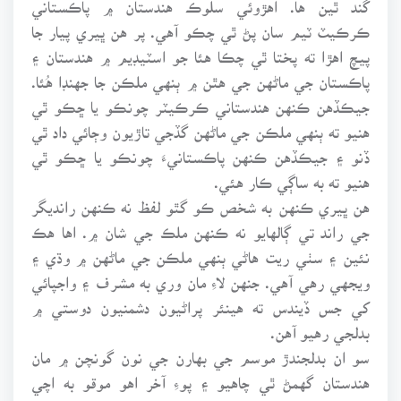
گند ٿين ها. اهڙوئي سلوڪ هندستان ۾ پاڪستاني
ڪرڪيٽ ٽيم سان پڻ ٿي چڪو آهي. پر هن ڀيري پيار جا
پيچ اهڙا ته پختا ٿي چڪا هئا جو اسٽيڊيم ۾ هندستان ۽
پاڪستان جي ماڻهن جي هٿن ۾ ٻنهي ملڪن جا جهنڊا هُئا.
جيڪڏهن ڪنهن هندستاني ڪرڪيٽر چونڪو يا ڇڪو ٿي
هنيو ته ٻنهي ملڪن جي ماڻهن گڏجي تاڙيون وڄائي داد ٿي
ڏنو ۽ جيڪڏهن ڪنهن پاڪستانيءَ چونڪو يا ڇڪو ٿي
هنيو ته به ساڳي ڪار هئي.
هن ڀيري ڪنهن به شخص ڪو گٿو لفظ نه ڪنهن رانديگر
جي راند تي ڳالهايو نه ڪنهن ملڪ جي شان ۾. اها هڪ
نئين ۽ سٺي ريت هاڻي ٻنهي ملڪن جي ماڻهن ۾ وڌي ۽
ويجهي رهي آهي. جنهن لاءِ مان وري به مشرف ۽ واجپائي
کي جس ڏيندس ته هينئر پراڻيون دشمنيون دوستي ۾
بدلجي رهيو آهن.
سو ان بدلجندڙ موسم جي بهارن جي نون گونچن ۾ مان
هندستان گهمڻ ٿي چاهيو ۽ پوءِ آخر اهو موقو به اچي