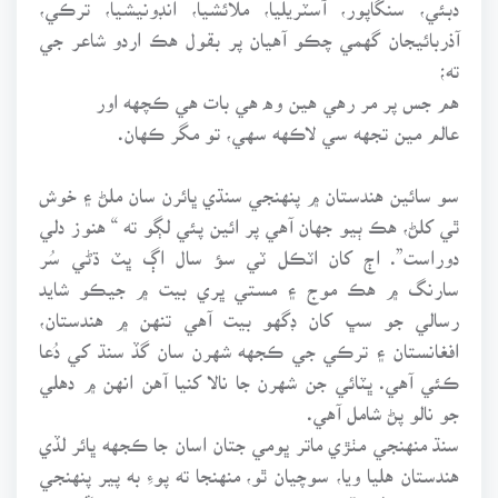
دبئي، سنگاپور، آسٽريليا، ملائشيا، انڊونيشيا، ترڪي،
آذربائيجان گهمي چڪو آهيان پر بقول هڪ اردو شاعر جي
ته؛
هم جس پر مر رهي هين وه هي بات هي ڪچهه اور
عالم مين تجهه سي لاڪهه سهي، تو مگر ڪهان.
سو سائين هندستان ۾ پنهنجي سنڌي ڀائرن سان ملڻ ۽ خوش
ٿي کلڻ، هڪ ٻيو جهان آهي پر ائين پئي لڳو ته “ هنوز دلي
دوراست”. اڄ کان اٽڪل ٽي سؤ سال اڳ ڀٽ ڌڻي سُر
سارنگ ۾ هڪ موج ۽ مستي ڀري بيت ۾ جيڪو شايد
رسالي جو سڀ کان ڊگهو بيت آهي تنهن ۾ هندستان،
افغانستان ۽ ترڪي جي ڪجهه شهرن سان گڏ سنڌ کي دُعا
ڪئي آهي. ڀٽائي جن شهرن جا نالا کنيا آهن انهن ۾ دهلي
جو نالو پڻ شامل آهي.
سنڌ منهنجي مٺڙي ماتر ڀومي جتان اسان جا ڪجهه ڀائر لڏي
هندستان هليا ويا، سوچيان ٿو، منهنجا ته پوءِ به پير پنهنجي