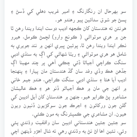
سو بهرحال ان رنگارنگ ۽ امير غريب دهلي کي ڏسڻ ۽
پسڻ جو شوق سدائين پيو رهندو هو.
هونئن ته هندستان کان ڪجهه اديب دوست ايندا ويندا رهن ٿا
جن ۾ هري موٽواڻي ( ڪونج وارو) لڇمڻ ڪومل، هيرو
ٺڪر ايندا ويندا رهن ٿا. پوئين ڀيري انهن ۾ نند جويري به
شامل هو هري موٽواڻي ۽ ريٽا شهاڻي کي اڳ به سنڌي ادبي
سنگت ڪراچي آجياڻا ڏئي چڪي آهي پر چند مهينا اڳ
جڏهن هڪ وڏي وفد سان گڏ هندستان مان پيارا ۽ پنهنجا
اديب آيا هئا ۽ سنڌي ادبي سنگت ڪراچي، هندو جيم خاني
۾ انهن جي مان ۾ هڪ آجياڻو ڏنو هو ۽ هڪ عاليشان
مشاعرو پڻ ڪرايو هيو، جنهن ۾ هندستان کان آيل اديبن کي
گلن جون ورکائون ۽ اجرڪ جون سوکڙيون ڏنيون ويون
هيون. ان مشاعري جي ڪمپئرنگ به مون ڪئي.
سو جئين جئين هندستاني اديبن سان واقفيت وڌندي پئي
وئي، تئين اها اڻ تڻ به وڌندي رهي ته شال اهڙو ڏينهن اچي