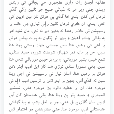
ڪالهه لڇمڻ رات واري ڪچهري جي پڄاڻي تي ويندي
ويندي چئي ويو هو ته سُڀاڻي صبح جو نائين وڳي گاڏي
توهان کي کڻڻ ايندي اها گاڏي ٻي هوٽل تان ٻين اديبن کي
کڻي ايندي، ان ڪري توهان نائين وڳي تياري جي حالت ۾
رسيپشن تي حاضر رهندا ته جئين دير نه ٿئي. مان شايد اهو
به ٻُڌائي چڪو آهيان ۽ ٻيهر ٿو ٻُڌايان ته ڀارت پيلس هوٽل
۾ اهي ئي رهيل هئا سين جيڪي جهاز رستي پهتا هئا
سين، جن ۾ مان، قمر شهباز، شوڪت شورو، حميد سنڌي،
شمع خيبر، بشير مورياڻي، ۽ پرويز جبين مورياڻي شامل هئا
سين. باقي سمورا سنڌي توڙي هند کان آيل اديب ايئر لائن
هوٽل ۾ رهيل هئا. اسان تيار ٿي رسيپشن تي اچي ويٺا
سين ته گاڏي آئي، جنهن ۾ ايئر لائن ۾ ترسيل اديب اڳ ئي
موجود هئا. ان ۾ عطيه دائود پڻ موجود هئي. شمشير
الحيدري ۽ حميد ڀٽو پڻ ويٺا هئا. باقي هندستان کان آيل
اديبن سان گاڏي ڀريل هئي. جن ۾ لعل پشپ ۽ ٻيا گهڻائي
هندستاني اديب موجود هئا. جتي ڪنوينشن جو اهتمام ٿيل