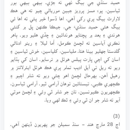
حميد سنڌي جي بيگ ٺهي نه جڙي. بيهي بيهي بور
ٿياسين، پوءِ مسز پرويز جبين مورياڻي چيو ته هي هڪ
لاوارث بيگ پري رکي آهي، اها ڏسو! خبر پئي ته اها ئي
بيگ هئي حميد سنڌيءَ جي، جيڪا ڪنهن ڀل ۾ کنئي
هوندي ۽ بعد ۾ پڇتايو هوندائين ۽ ڇڏي هليو ويو. ٻاهر
نڪري آياسين ته لڇمڻ ڪومل، اُما ليلا ۽ رينو ادناڻي
گلدستا جهليو بيٺا هئا. ملياسين، کلياسين، خوش ٿياسين ۽
اسان کي اچي ڀارت پيلس هوٽل ۾ ترسايو. اسان کي ٻڌايو
ويو ته ريل تي آيل اديب تمام پري هڪ هوٽل ايئرلائنز ۾
رهيل آهن. بهرحال لڇمڻ اهو چئي ويو ته شام اچبو ۽
ڪچهري ڪبي. تيستائين توهان آرامي ٿيو. آرامي ٿياسون،
ڪچهريون ڪيونسين، تان جو شام ٿي وئي ۽ لڇمڻ موٽي
آيو ته شام جو ان ٿي وئي ۽ ٿڪ لهي ويا.
(3)
اڄ 28 مارچ هند - سنڌ سميلن جو پهريون ڏينهن آهي.