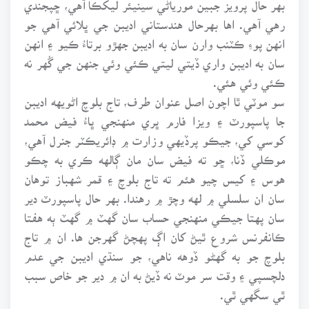
بهر حال پرويز جبين مورياڻي سينيئر ليکڪا آهي، ڇپجندي
رهي آهي. اها بهرحال هندستاني اديبن جي ڀلائي آهي جو
انهن پوءِ ڪٽنب وارن سان به اديبن جهڙو برتاءُ ڪيو ۽ انهن
سان به اديبن واري ڏيتي ليتي ڪئي وئي جنهن جي گُهر نه
ڪئي وئي هئي.
سو موٽي ٿا اچون اصل عنوان طرف، تاج بلوچ اڻويهه اديبن
جا پاسپورٽ ۽ ويزا فارم ڀري منهنجي ڀاءُ فيض محمد
کوسي کي، جيڪو پرڏيهي وزارت ۾ ڊائريڪٽر جنرل آهي،
موڪلي ڏنا، ڇو ته فيض سان مان ڳالهه ڪري به چڪو
هوس ۽ کيس چيو هئم ته تاج بلوچ ۽ قمر شهباز توهان
سان ان سلسلي ۾ لهه وچڙ ۾ رهندا. بهر حال پاسپورٽ دير
سان پهتا جيڪي منهنجي حساب سان گهٽ ۾ گهٽ ٻه هفتا
ڪانفرنس شروع ٿيڻ کان اڳ پهچڻ گهرجن ها. ان ۾ تاج
بلوچ جو به گهڻو ڏوهه ناهي، جو سنڌي اديبن جي عدم
دلچسپي ۽ وقت سر موٽ نه ڏيڻ به ان ۾ دير جو خاص سبب
ٿي سگهي ٿي.