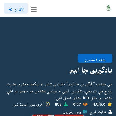
لاگ ان
ڪالم / مضمون
يادگيرين جا البم
هي ڪتاب “يادگيرين جا البم” نامياري شاعر ۽ ليکڪ محترم هدايت
بلوچ جي تاريخي، تنقيدي، ادبي ۽ سياسي ڪالمن جو مجموعو آهي.
ڪتاب ۾ ڪل 100 ڪالم شامل آهي.
4.5/5.0
6127
858
آخري ڀيرو اپڊيٽ ٿيو:
هدايت بلوچ
ڇاپو پھريون