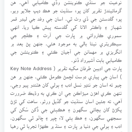
نوعيت جو سنڌي ڪنوينشن وڏي ڪاميابي آهي. هن
گرمائيندڙ تقرير کان پوءِ سنڌيت جو هڪ ديپ جلايو ويو،
پوءِ گلدستن جي ڏي وٺ ٿي. اسان جي وفد جي ليڊر قمر
شهباز ۽ ڊاڪٽر الانا کي گلدسته پيش ڪيا ويا. انهي
سموري ڪاروائي ۾ ڀارت جي آرٽ ۽ ڪلچر جي
سيڪريٽري نيتا بالي به موجود هئي. جنهن پڻ بعد ۾
انگريزي ۾ مهمانن جي آجيان ڪئي ۽ ڪنوينشن جي
ڪاميابي بابت آشيرواد ڏنو.
ڀارت جي اديبن طرفان مکيه تقرير ( Key Note Address
) اسان جي پياري دوست لڇمڻ ڪومل ڪئي. جنهن ۾ هن
چيو ته اسان جو ننڍو نسل ادب ۽ ٻولي کان هٽندو پيو وڃي.
تنهن ڪري اهڙن ميڙاڪن جي ان ڪري به وڌيڪ ضرورت
آهي، ته جئين اسان سنڌيت جو گڏيل ورثو، ساهت کي ٽڙڻ
پکڙڻ کان بچائي سگهون ۽ هڪٻئي جي ڏُکن سُکن کي
سمجهي سگهون، ۽ هڪ ٻئي لاءِ ڇپر ۽ ڇانَو ٿي سگهون.
ادب ۽ ٻولي جي دنيا ۾ ڀارت ۽ سنڌ ۾ ڪهڙا تجربا ٿي رهيا