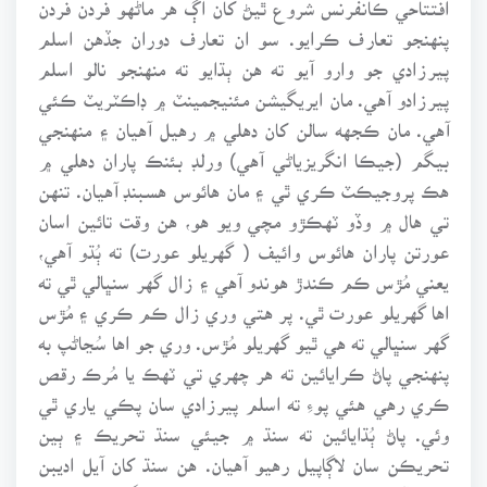
افتتاحي ڪانفرنس شروع ٿيڻ کان اڳ هر ماڻهو فردن فردن
پنهنجو تعارف ڪرايو. سو ان تعارف دوران جڏهن اسلم
پيرزادي جو وارو آيو ته هن ٻڌايو ته منهنجو نالو اسلم
پيرزادو آهي. مان ايريگيشن مئنيجمينٽ ۾ ڊاڪٽريٽ ڪئي
آهي. مان ڪجهه سالن کان دهلي ۾ رهيل آهيان ۽ منهنجي
بيگم (جيڪا انگريزياڻي آهي) ورلڊ بئنڪ پاران دهلي ۾
هڪ پروجيڪٽ ڪري ٿي ۽ مان هائوس هسبنڊ آهيان. تنهن
تي هال ۾ وڏو ٽهڪڙو مچي ويو هو، هن وقت تائين اسان
عورتن پاران هائوس وائيف ( گهريلو عورت) ته ٻُڌو آهي،
يعني مُڙس ڪم ڪندڙ هوندو آهي ۽ زال گهر سنڀالي ٿي ته
اها گهريلو عورت ٿي. پر هتي وري زال ڪم ڪري ۽ مُڙس
گهر سنڀالي ته هي ٿيو گهريلو مُڙس. وري جو اها سُڃاڻپ به
پنهنجي پاڻ ڪرايائين ته هر چهري تي ٽهڪ يا مُرڪ رقص
ڪري رهي هئي پوءِ ته اسلم پيرزادي سان پڪي ياري ٿي
وئي. پاڻ ٻُڌايائين ته سنڌ ۾ جيئي سنڌ تحريڪ ۽ ٻين
تحريڪن سان لاڳاپيل رهيو آهيان. هن سنڌ کان آيل اديبن