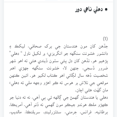
• دهلي ناهي دور
(1)
جڏهن کان مون هندستان جي برک صحافي، ليکڪ ۽
دانشور خشونت سنگهه جو انگريزيءَ ۾ لکيل ناول “ دهلي”
پڙهيو هو، تڏهن کان دل پئي سٽون ڏيندي هئي ته اهو شهر
ضرور ڏسجي، جنهن لاءِ خشونت سنگهه جهڙي اهم
شخصيت ڏهه سال لڳائي اهو ڪتاب لکيو هو. ائين ڪنهن
موقعي جي تلاش ۾ هوس ته ڪو اهڙو وجهه ملي ته دهليءَ
مان گهُت هڻي اچان.
دهلي يا هندستان گهمڻ جي ڳالهه ئي ٻي آهي، نه ته دنيا جو
ڪهڙو ملڪ هوندو جيڪو مون گهمي نه ڏٺو آهي. آمريڪا،
برطانيه، فرانس، جرمني، سئٽزرلينڊ، سريلنڪا، مالديپ،