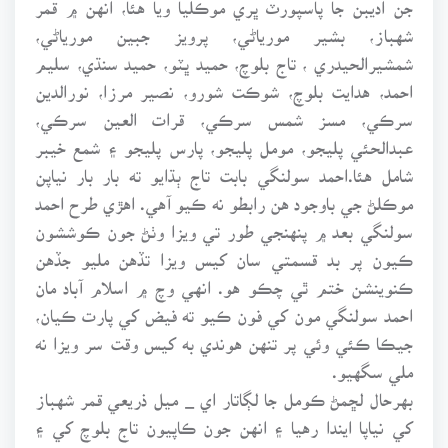
جن اديبن جا پاسپورٽ ڀري موڪليا ويا هئا، انهن ۾ قمر
شهباز، بشير مورياڻي، پرويز جبين مورياڻي،
شمشيرالحيدري ، تاج بلوچ، حميد ڀٽو، حميد سنڌي، سليم
احمد، هدايت بلوچ، شوڪت شورو، نصير مرزا، نورالدين
سرڪي، مسز شمس سرڪي، قرات العين سرڪي،
عبدالحئي پليجو، مومل پليجو، پارس پليجو ۽ شمع خيبر
شامل هئا.احمد سولنگي بابت تاج ٻڌايو ته بار بار نياپن
موڪلڻ جي باوجود هن رابطو نه ڪيو آهي. اهڙي طرح احمد
سولنگي بعد ۾ پنهنجي طور تي ويزا وٺڻ جون ڪوششون
ڪيون پر بد قسمتي سان کيس ويزا تڏهن مليو جڏهن
ڪنوينشن ختم ٿي چڪو هو. انهي وچ ۾ اسلام آباد مان
احمد سولنگي مون کي فون ڪيو ته فيض کي پارت ڪيان،
جيڪا ڪئي وئي پر تنهن هوندي به کيس وقت سر ويزا نه
ملي سگهيو.
بهرحال لڇمڻ ڪومل جا لڳاتار اي _ ميل ذريعي قمر شهباز
کي نياپا ايندا رهيا ۽ انهن جون ڪاپيون تاج بلوچ کي ۽