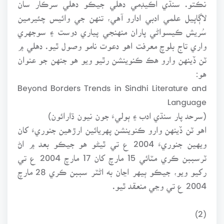
نڪتو. سنڌي اڪيڊمي دهلي جيڪو دهلي سرڪار سان
لاڳاپيل علمي ادبي ادارو آهي، تنهن جي وائيس چئيرمين
سُريش ڪيسواڻي پاران منهنجي پياري دوست ۽ سوجهري
واري تاج بلوچ معرفت اهو دعوت نامو وصول ٿيو. دهلي ۾
ٽن ڏينهن وارو هڪ ڪنوينشن رٿيو ويو هو جنهن جو عنوان
هو:
Beyond Borders Trends in Sindhi Literature and
Language
(سرحد پار سنڌي ادب ۽ ٻوليءَ جون نيون ڌارائون)
اهو ٽن ڏينهن وارو ڪنوينشن پهريائين ارڙهين جنوريءَ کان
ويهين جنوريءَ 2004 ع تي ٿيڻو هو جيڪو بعد ۾ اڻ
ٽرسببن ڪري مٽائي 15 مارچ کان 17 مارچ 2004 ع تي
رکيو ويو، جيڪو ٻيهر اڃان به اڻٽر سببن ڪري 28 مارچ
2004 ع تي وڃي منعقد ٿيو.
(2)