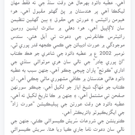
آهي. عطيه دائود بهرحال هن وقت سنڌ جي نه فقط مهان
ليکڪا آهي پر هندستان ۾ پڻ گهڻو مقبول آهي. هوءَ
هيومن رائيٽس ۽ عورتن جي حقوق ۽ ٻين گهڻين تنظيمن
سان لاڳاپيل آهي. هوءَ دهلي ۾ سائوٿ ايشين وومين
رائيٽرس ڪانفرنس جي دعوت تي آيل هئي. سندس
موجودگي ۾ عورت اديبائن جي ڪمي ڪجهه قدر پوري ٿي.
نومبر 2002 ع ۾ عطيه دائود جي شاعري جو هڪ ڪتاب
“اڻ پوري چادر” جي نالي سان هري موٽواڻي سنڌي جي
اداري “ڪونج” پاران ڇپجي چڪو آهي. جنهن سبب به عطيه
دائود هاڻي هندستان ۾ ڪافي مشهوري ماڻي چڪي آهي. ان
ڪتاب جو مُهاڳ شيخ اياز جو لکيل آهي، جيڪو سورنهن
صفحن تي مشتمل آهي، ۽ جنهن ۾ ڪا تاريخ لکيل نه آهي.
عطيه دائود هن وقت عورتن جي پبليڪيشن “عورت زاد”
جي ايگزيڪيوٽو ڊائريڪٽر آهي.
ڪنوينشن جي شروعات سُريش ڪيسواڻي ڪئي، جنهن جي
نالي سان دعوت ناما جاري ڪيا ويا هئا. سريش ڪيسواڻي