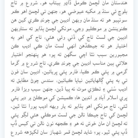
هندستان مان لڇمڻ ڪومل ڏاڍو بيتاب هو. شروع ۾ تاج
بلوچ ئي سنڌ ۾ مکيه عيوضي هو، جنهن تي لڇمڻ اهو ڪم
سونپيو هو ته سنڌ مان ويهن اديبن جي چونڊ ڪري کين هن
ڪنوينشن ۾ موڪليو وڃي. مونکي لڇمڻ ٻڌايو ته ستاويهن
اديبن جي لسٽ تاج کي ڏني وئي هئي، تاج کي اهو به
اختيار هو ته جيڪڏهن انهي لسٽ مان ڪي اديب ڪن
مجبورين سبب نٿا اچي سگهن ته پوءِ هو پنهنجو اختيار
هلائي ٻين مناسب اديبن جي چونڊ ڪري. تاج شروع ۾ گرما
گرمي ۾ پئي ڪم ڪيا، فارم پئي ڀريائين، اديبن سان فون
تي به پئي ڳالهايائين نياپا ڪيائين، سندس چوڻ مطابق ته
اديب سُٺي ۽ تڪڙي موٽ نه پيا ڏين، جنهن سبب ويزا فارم
ڀري اسلام آباد ۾ انڊين هاءِ ڪميشن کي موڪلڻ ۾ دير پئي
ٿئي. تاج مونکي اهو ٻڌايو ته يار ويهه اديب پورا نٿا ٿين.
لڇمڻ کي تاج جيڪا نالن جي لسٽ موڪلي هئي لڳو پئي
ته لڇمڻ ان مان خوش نه هو ۽ ڪجهه نون نالن تي کيس ڏُپ
ڏُپ پئي ٿيو. پوءِ شايد لڇمڻ قمر شهباز سان لکپڙهه شروع