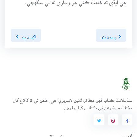
جي ايڏي ته خدمت ڪئي جو وساري نه ٿي سگهجي.
پويون پَنو
اڳيون پنو
سنڌسلامت ڪتاب گهر ھڪ آن لائين لائبريري آھي، جنھن تي 2010ع کان
مختلف موضوعن تي ڪتاب رکيا پيا وڃن.