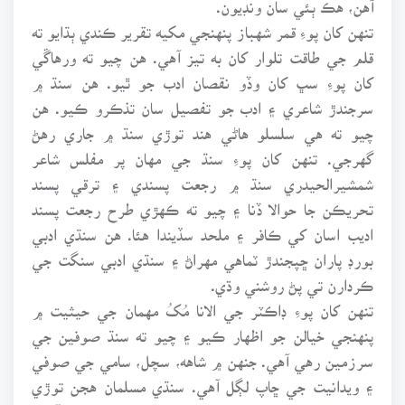
آهن، هڪ ٻئي سان ونڊيون.
تنهن کان پوءِ قمر شهباز پنهنجي مکيه تقرير ڪندي ٻڌايو ته
قلم جي طاقت تلوار کان به تيز آهي. هن چيو ته ورهاڱي
کان پوءِ سڀ کان وڏو نقصان ادب جو ٿيو. هن سنڌ ۾
سرجندڙ شاعري ۽ ادب جو تفصيل سان تذڪرو ڪيو. هن
چيو ته هي سلسلو هاڻي هند توڙي سنڌ ۾ جاري رهڻ
گهرجي. تنهن کان پوءِ سنڌ جي مهان پر مفلس شاعر
شمشيرالحيدري سنڌ ۾ رجعت پسندي ۽ ترقي پسند
تحريڪن جا حوالا ڏنا ۽ چيو ته ڪهڙي طرح رجعت پسند
اديب اسان کي ڪافر ۽ ملحد سڏيندا هئا. هن سنڌي ادبي
بورڊ پاران ڇپجندڙ ٽماهي مهراڻ ۽ سنڌي ادبي سنگت جي
ڪردارن تي پڻ روشني وڌي.
تنهن کان پوءِ ڊاڪٽر جي الانا مُکُ مهمان جي حيثيت ۾
پنهنجي خيالن جو اظهار ڪيو ۽ چيو ته سنڌ صوفين جي
سرزمين رهي آهي. جنهن ۾ شاهه، سچل، سامي جي صوفي
۽ ويدانيت جي ڇاپ لڳل آهي. سنڌي مسلمان هجن توڙي