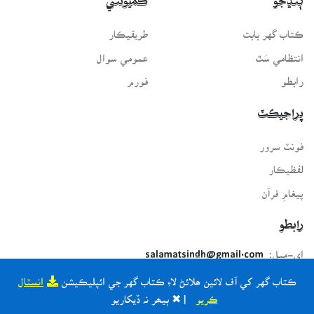
ڳنڍجو
ڪميونٽي
ڪتاب گهر بابت
طريقيڪار
انتظامي سَٿ
عمومي سوال
رابطو
فورم
پراجيڪٽ
فونٽ سرور
لفظيڪار
پيغامِ قرآن
رابطو
اي-ميل:
salamatsindh@gmail.com
ڪتاب گهر کي آف لائين ھلائڻ لاءِ ڪتاب گهر جي ائپليڪيشن
انسٽال
ڪريو
| ✖ ٻيھر نہ ڏيکاريو