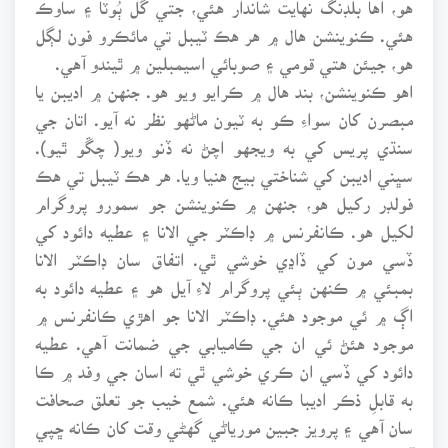
هو، اها بلڊنگ نهايت شاندار هئي، جتي گُل ٻُوٽا ۽ ساوڪ
هئي. ڪنوينشن هال ۾ هر هڪ ٽيبل تي مائڪرو فون لڳل
هو، جيئن هتي قومي ۽ صوبائي اسيمبلين ۾ ٿيندو آهي.
اهو ڪنوينشن، بند هال ۾ ڪرايو ويو هو. جنهن ۾ اديبن يا
مبصرن کان سواءِ ڪو به ٽيون ماڻهو نظر نه آيو. اتان جي
سنڌي پريس کي به ويجهو اچڻ نه ڏنو ويو( چڱو ٿيو).
سڀني اديبن کي شناختي بيج هنيا ويا. هر هڪ ٽيبل تي هڪ
فولڊر رکيل هو، جنهن ۾ ڪنوينشن جو سمورو پروگرام
لکيل هو. ڪانفرنس ۾ ڊاڪٽر جي الانا ۽ عطيه دائود کي
ڏسي مون کي ڏاڍي خوشي ٿي. اتفاق سان ڊاڪٽر الانا
بمبئي ۾ ڪنهن ٻئي پروگرام لاءِ آيل هو ۽ عطيه دائود به
اڳ ۾ ئي موجود هئي. ڊاڪٽر الانا جو اهڙي ڪانفرنس ۾
موجود هئڻ ئي ان جي ڪاميابي جي ضمانت آهي. عطيه
دائود کي ڏسي ان ڪري خوشي ٿي ته اسان جي وفد ۾ ڪا
به قابلِ ذڪر اديبا ڪانه هئي. شمع خيب جو تعلق صحافت
سان آهي ۽ پرويز جبين مورياڻي گهڻي وقت کان ڪانه ڇپي