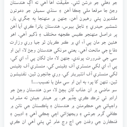
جو دهلي جو درشن ٿئي. حقيقت اها آهي ته اڳ هندستان
وڃڻ جا موقعا ملي چڪا آهن ۽ سنڌي سميلن جو دعوتون
ملنديون پئي رهيون آهن، جنهن ۾ منهنجا ٻه جگري يار،
شمشير حيدري ۽ تاجل بيوس، هندستان ياترا ڪري آيا آهن
پر دراصل منهنجو ڪيس ڪجهه مختلف ۽ ڏکيو آهي. اهو
هئين جو مان پي آءِ اي ۾ ڪم ڪريان ٿو جيا وري وزارت
دفاع جي ماتحت آهي. يعني مونکي هندستان وڃڻ لاءِ اين او
سي جي ضرورت پوندي. جنهن لاءِ مان لکان پي آءِ اي کي،
پي آءِ اي لکي منسٽري آف ڊفينس کي، منسٽري آف ڊفينس
لکي منسٽري آف انٽيريئر کي، وري جانچون ٿين، تفتيشون
ٿين، تنهن کا پوءِ به اين او سي ملڻ يا نصيب....!
سو ماضي ۾ ان عذاب کان بچڻ لاءِ مون هندستان وڃڻ جو
ارادو ئي ترڪ ڪري ڇڏيو هو، پر هينئر جيئن ته مشرف
واجپائي جي حڪومتن ۾ هندستان ۽ پاڪستان جي ناتن ۾
ڪافي گرم جوشي ۽ ويجهڙائي اچي چڪي آهي ۽ اديبن ۽
فنڪارن جي وفدن جي اچ وڃ عام ٿي پئي آهي ان ڪري