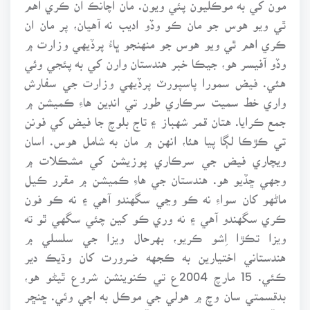
مون کي به موڪليون پئي ويون. مان اچانڪ ان ڪري اهم
ٿي ويو هوس جو مان ڪو وڏو اديب نه آهيان، پر مان ان
ڪري اهم ٿي ويو هوس جو منهنجو ڀاءُ پرڏيهي وزارت ۾
وڏو آفيسر هو، جيڪا خبر هندستان وارن کي به پئجي وئي
هئي. فيض سمورا پاسپورٽ پرڏيهي وزارت جي سفارش
واري خط سميت سرڪاري طور تي انڊين هاءِ ڪميشن ۾
جمع ڪرايا. هتان قمر شهباز ۽ تاج بلوچ جا فيض کي فونن
تي ڪڙڪا لڳا پيا هئا، انهن ۾ مان به شامل هوس. اسان
ويچاري فيض جي سرڪاري پوزيشن کي مشڪلات ۾
وجهي ڇڏيو هو. هندستان جي هاءِ ڪميشن ۾ مقرر ڪيل
ماڻهو کان سواءِ نه ڪو وڃي سگهندو آهي ۽ نه ڪو فون
ڪري سگهندو آهي ۽ نه وري ڪو کين چئي سگهي ٿو ته
ويزا تڪڙا اِشو ڪريو، بهرحال ويزا جي سلسلي ۾
هندستاني اختيارين به ڪجهه ضرورت کان وڌيڪ دير
ڪئي. 15 مارچ 2004ع تي ڪنوينشن شروع ٿيڻو هو،
بدقسمتي سان وچ ۾ هولي جي موڪل به اچي وئي. ڇنڇر