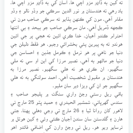
ته کين به ڏاڍو مزو اچي ها. اسان کي به ڏاڍو مزو اچي ها.
ياد رهي ته هندستان ۾ نور الدين سرڪي جو وڏو نالو ۽ وڏو
مقام آهي. مون کي ڪنهن ٻڌايو ته سرڪي صاحب مون تي
ڪجهه ڏمريل آهي. مان سرڪي صاحب جو بيحد ۽ بي انتها
احترام ڪندو آهيان. خدا ڪري ائين نه هجي پر جي ائين
هوندو ته به پيرين پئي بخشرائي وڃبو. هو فقط دليلن جي
دنيا جو ناهي پر هو نرمل ۽ ڪومل جذبن ۽ احساسن جي
دنيا جو ماڻهو به آهي. نصير مرزا کي اين او سي نه ملي
سگهيو، ان ڪري هو نه هلي سگهيو. نصير مرزا به
هندستان ۾ مقبول شخصيت آهي. احمد سولنگي به نه هلي
سگهيو جو ان کي ويزا دير سان مليو.
باقي ريل رستي وڃڻ واري سنگت ۾ پليجو صاحب ۽
سندس گهرڀاتي، شمشير الحيدري ۽ حميد ڀٽو 25 مارچ تي
لاهور کان روانا ٿيا ۽ 26 مارچ تي وڃي دهلي پهتا، جتي
هارن ۽ گلدستن سان سندن آجيان ڪئي وئي ۽ کين هوٽل ۾
ترسايو ويو هو. ريل تي وڃڻ وارن کي اضافي فائدو اهو