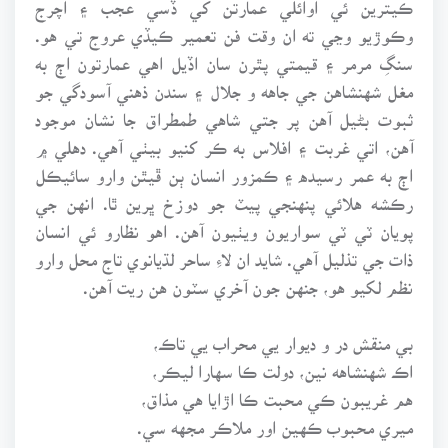
ڪيترين ئي اوائلي عمارتن کي ڏسي عجب ۽ اچرج
وڪوڙيو وڃي ته ان وقت فن تعمير ڪيڏي عروج تي هو.
سنگِ مرمر ۽ قيمتي پٿرن سان اڏيل اهي عمارتون اڄ به
مغل شهنشاهن جي جاهه و جلال ۽ سندن ذهني آسودگي جو
ثبوت بڻيل آهن پر جتي شاهي طمطراق جا نشان موجود
آهن، اتي غربت ۽ افلاس به ڪر کنيو بيٺي آهي. دهلي ۾
اڄ به عمر رسيده ۽ ڪمزور انسان ٻن ڦيٿن وارو سائيڪل
رڪشه هلائي پنهنجي پيٽ جو دوزخ ڀرين ٿا. انهن جي
پويان ٽي ٽي سواريون ويٺيون آهن. اهو نظارو ئي انسان
ذات جي تذليل آهي. شايد ان لاءِ ساحر لڌيانوي تاج محل وارو
نظم لکيو هو، جنهن جون آخري سٽون هن ريت آهن.
بي منقش در و ديوار يي محراب يي تاڪ،
اڪ شهنشاهه نين، دولت ڪا سهارا ليڪر،
هم غريبون ڪي محبت ڪا اڙايا هي مذاق،
ميري محبوب ڪهين اور ملاڪر مجهه سي.