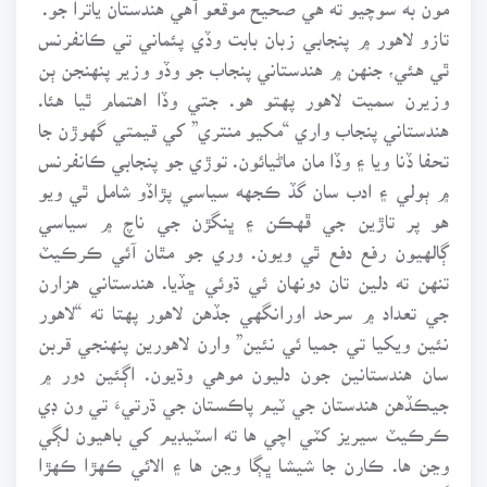
مون به سوچيو ته هي صحيح موقعو آهي هندستان ياترا جو.
تازو لاهور ۾ پنجابي زبان بابت وڏي پئماني تي ڪانفرنس
ٿي هئي، جنهن ۾ هندستاني پنجاب جو وڏو وزير پنهنجن ٻن
وزيرن سميت لاهور پهتو هو. جتي وڏا اهتمام ٿيا هئا.
هندستاني پنجاب واري “مکيو منتري” کي قيمتي گهوڙن جا
تحفا ڏنا ويا ۽ وڏا مان ماڻيائون. توڙي جو پنجابي ڪانفرنس
۾ ٻولي ۽ ادب سان گڏ ڪجهه سياسي پڙاڏو شامل ٿي ويو
هو پر تاڙين جي ڦهڪن ۽ ڀنگڙن جي ناچ ۾ سياسي
ڳالهيون رفع دفع ٿي ويون. وري جو مٿان آئي ڪرڪيٽ
تنهن ته دلين تان دونهان ئي ڌوئي ڇڏيا. هندستاني هزارن
جي تعداد ۾ سرحد اورانگهي جڏهن لاهور پهتا ته “لاهور
نئين ويکيا تي جميا ئي نئين” وارن لاهورين پنهنجي قربن
سان هندستانين جون دليون موهي وڌيون. اڳئين دور ۾
جيڪڏهن هندستان جي ٽيم پاڪستان جي ڌرتيءَ تي ون ڊي
ڪرڪيٽ سيريز کٽي اچي ها ته اسٽيڊيم کي باهيون لڳي
وڃن ها. ڪارن جا شيشا ڀڳا وڃن ها ۽ الائي ڪهڙا ڪهڙا