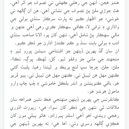
هندو هجن، انهن جي رهڻي ڪهڻي تي تصوف جو اثر آهي.
هٿ جوڙي ملڻ پڻ تصوف جي نشاني آهي. هن ان ڳالهه تي
خوشيءَ جو اظهار ڪيو ته ڀارت سرڪار سنڌي ٻولي جي
واڌاري ۽ ترقي لاءِ ڪافي سهڪار ڪري رهي آهي جنهن ۾
مالي سهڪار پڻ شامل آهي. تنهن کان پوءِ الانا صاحب سنڌي
ادب ۽ ٻولي بابت سنڌ ۾ ڪم ڪندڙ ادارن جو ذڪر ڪيو.
ان سان گڏ پهرين ڏينهن جو افتتاحي سيشن پورو ٿيو ۽
منجهند جي ماني جو وقفو ٿيو. کِل، ٽَهڪ، ڀوڳ، ٺڪاءُ،
ملڻ، جلڻ، چرچا سڀ لنچ بريڪ ۾ ٿيندا رهيا. پليٽ کڻي
ڪنهن مهل هن ٽيبل تي، ڪنهن مهل هن ٽيبل تي، پيو ڦربو
هو. باقي ڪنوينشن ۾ اندر بلڪل خاموشي ۽ چُپ چاپ وارو
ماحول هوندو هو.
ڪانفرنس جي پهرين ڏينهن منهنجي هڪ نئين همراهه سان
ملاقات ٿي تنهن جي ذڪر کان سواءِ هيءَ رپورٽ اڌوري
رهجي ويندي. اهو آهي اسلم پيرزادو. هائو ٻيلي مون کان
هڪڙي ڳالهه وسري وئي، اها هيءَ ته پهرين ڏينهن جي