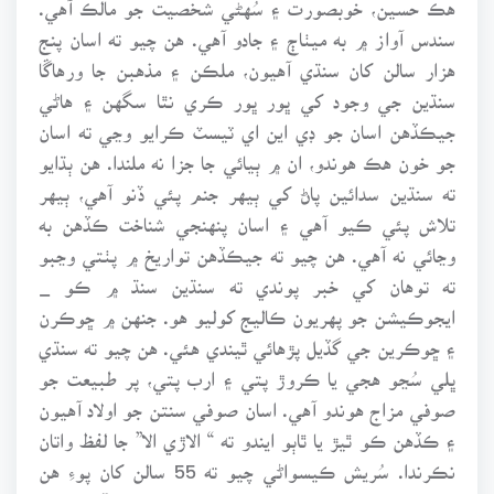
هڪ حسين، خوبصورت ۽ سُهڻي شخصيت جو مالڪ آهي.
سندس آواز ۾ به ميٺاڄ ۽ جادو آهي. هن چيو ته اسان پنج
هزار سالن کان سنڌي آهيون، ملڪن ۽ مذهبن جا ورهاڱا
سنڌين جي وجود کي ڀور ڀور ڪري نٿا سگهن ۽ هاڻي
جيڪڏهن اسان جو ڊي اين اي ٽيسٽ ڪرايو وڃي ته اسان
جو خون هڪ هوندو، ان ۾ ٻيائي جا جزا نه ملندا. هن ٻڌايو
ته سنڌين سدائين پاڻ کي ٻيهر جنم پئي ڏنو آهي، ٻيهر
تلاش پئي ڪيو آهي ۽ اسان پنهنجي شناخت ڪڏهن به
وڃائي نه آهي. هن چيو ته جيڪڏهن تواريخ ۾ پٺتي وڃبو
ته توهان کي خبر پوندي ته سنڌين سنڌ ۾ ڪو _
ايجوڪيشن جو پهريون ڪاليج کوليو هو. جنهن ۾ ڇوڪرن
۽ ڇوڪرين جي گڏيل پڙهائي ٿيندي هئي. هن چيو ته سنڌي
ڀلي سُڃو هجي يا ڪروڙ پتي ۽ ارب پتي، پر طبيعت جو
صوفي مزاج هوندو آهي. اسان صوفي سنتن جو اولاد آهيون
۽ ڪڏهن ڪو ٿيڙ يا ٿاٻو ايندو ته “ الاڙي الا” جا لفظ واتان
نڪرندا. سُريش ڪيسواڻي چيو ته 55 سالن کان پوءِ هن