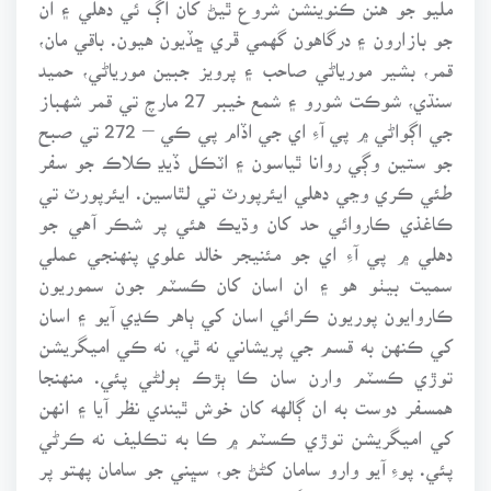
مليو جو هنن ڪنوينشن شروع ٿيڻ کان اڳ ئي دهلي ۽ ان
جو بازارون ۽ درگاهون گهمي ڦري ڇڏيون هيون. باقي مان،
قمر، بشير مورياڻي صاحب ۽ پرويز جبين مورياڻي، حميد
سنڌي، شوڪت شورو ۽ شمع خيبر 27 مارچ تي قمر شهباز
جي اڳواڻي ۾ پي آءِ اي جي اڏام پي ڪي – 272 تي صبح
جو ستين وڳي روانا ٿياسون ۽ اٽڪل ڏيڍ ڪلاڪ جو سفر
طئي ڪري وڃي دهلي ايئرپورٽ تي لٿاسين. ايئرپورٽ تي
ڪاغذي ڪاروائي حد کان وڌيڪ هئي پر شڪر آهي جو
دهلي ۾ پي آءِ اي جو مئنيجر خالد علوي پنهنجي عملي
سميت بيٺو هو ۽ ان اسان کان ڪسٽم جون سموريون
ڪاروايون پوريون ڪرائي اسان کي ٻاهر ڪڍي آيو ۽ اسان
کي ڪنهن به قسم جي پريشاني نه ٿي، نه ڪي اميگريشن
توڙي ڪسٽم وارن سان ڪا ٻڙڪ ٻولڻي پئي. منهنجا
همسفر دوست به ان ڳالهه کان خوش ٿيندي نظر آيا ۽ انهن
کي اميگريشن توڙي ڪسٽم ۾ ڪا به تڪليف نه ڪرڻي
پئي. پوءِ آيو وارو سامان کڻڻ جو، سڀني جو سامان پهتو پر