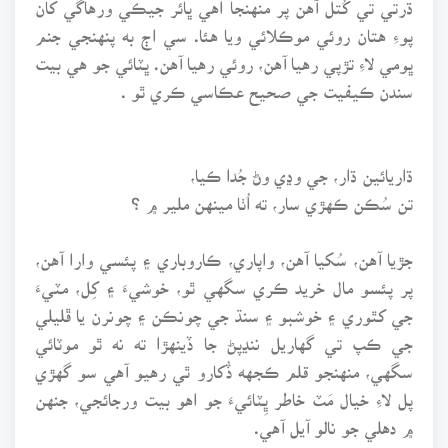
ڌرتي تي کُتل آهن پر منهنجا اهي ڀائر جيڪي ورهاڱي کان
پوءِ هتان روئي موڪلائي ويا هئا. سي اڄ به پنهنجي جنم
ڀومي لاءِ تڙپي رهيا آهن، روئي رهيا آهن. ڀٽائي جو هي بيت
سندن ڪيفيت جي صحيح عڪاسي ڪري ٿو .
ڌاريائين ڌار، جي وڍي وڻ جُدا ڪيا،
تن سُڪن ڪهڙي سار، ته اُٺا مينهن ملير ۾ ؟
جڙيا آهن، سُکيا آهن، واپاري، ڪاروباري ۽ پئسي وارا آهن،
پر پئسو مال خريد ڪري سگهي ٿو، خوشيءَ ۽ کِل، مٽيءَ
جي کٿوري ۽ خوشبو ۽ سنڌ جي چونڪن ۽ چونرن يا ڦليلي
جي ڪپ تي گهاريل ننڍپڻ جا ڏينهڙا ته نه ٿو موٽائي
سگهي، منهنجو قلم ڪجهه ڏُکارو ٿي رهيو آهي سو گهڙي
پل لاءِ خيال مَٽ خاطر ڀِٽائيءَ جو اهو بيت ورجائجي، جنهن
۾ دهلي جو نالو آيل آهي.