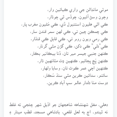
موٽي مانڊاڻن جي واري ڪيائين وار،
وڄون وسڻ آئيون، چوڏس ٿي چوڌار،
ڪي اٿي هليون استنبول ڏي، ڪي مُڻيون مغرب پار،
ڪي چمڪن چين تي، ڪي لهن سمر قندن سار،
ڪي رمي ويون روم تي، ڪي قابل ڪي قنڌار،
ڪي”دلي” ڪي دکن، ڪي گڙن مٿي گرنار،
ڪنهن جنبي جيسر مير تان، ڏنا بيڪانير بڪار،
ڪنهن ڀُڄ ڀڄائيو، ڪنهين ڍٽ مٿانهين ڌار،
ڪنهين اچي عمر ڪوٽ تان، وسايا ولهار،
سائنم، سدائين ڪرين مٿي سنڌ سُڪار،
دوست مٺا دلدار عالم سڀ آباد ڪرين.
دهلي، مغل شهنشاهه شاهجهان جو اڏيل شهر چئجي ته غلط
نه ٿيندو. اڄ به لعل قلعي، بادشاهي مسجد، قطب مينار ۽