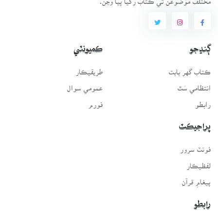
ڳنڍجو
ڪميونٽي
ڪتاب گهر بابت
طريقيڪار
انتظامي سَٿ
عمومي سوال
رابطو
فورم
پراجيڪٽ
فونٽ سرور
لفظيڪار
پيغامِ قرآن
رابطو