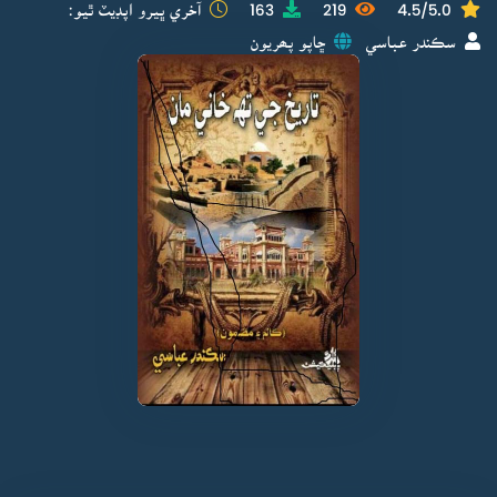
4.5/5.0
219
163
آخري ڀيرو اپڊيٽ ٿيو:
سڪندر عباسي
ڇاپو پھريون