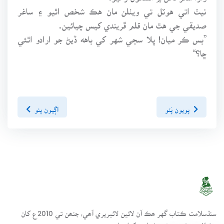
نيٺ اتي هوٽل تي ويٺلن مان هڪ شخص اٿيو ۽ ساغر
صديقي جي هٿ مان قلم ڦريندي کيس چيائين.
”بس ڪر ميان! ڀلا سڄي شهر کي باهه ڏيڻ جو ارادو اٿئي
ڇا؟“
پويون پَنو
اڳيون پنو
سنڌسلامت ڪتاب گهر ھڪ آن لائين لائبريري آھي، جنھن تي 2010ع کان
مختلف موضوعن تي ڪتاب رکيا پيا وڃن.