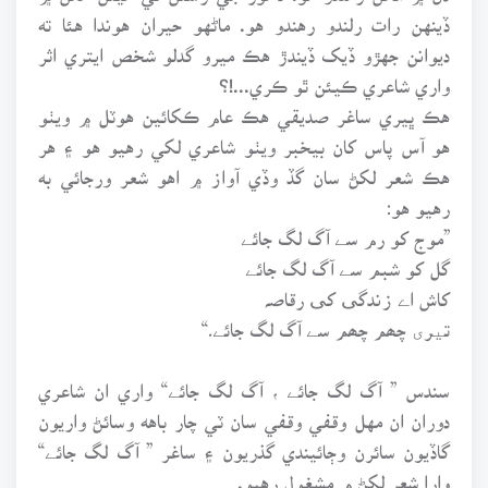
ڏينهن رات رلندو رهندو هو. ماڻهو حيران هوندا هئا ته
ديوانن جهڙو ڏيک ڏيندڙ هڪ ميرو گدلو شخص ايتري اثر
واري شاعري ڪيئن ٿو ڪري...!؟
هڪ ڀيري ساغر صديقي هڪ عام ڪکائين هوٽل ۾ ويٺو
هو آس پاس کان بيخبر ويٺو شاعري لکي رهيو هو ۽ هر
هڪ شعر لکڻ سان گڏ وڏي آواز ۾ اهو شعر ورجائي به
رهيو هو:
”موج کو رم سے آگ لگ جائے
گل کو شبم سے آگ لگ جائے
کاش اے زندگی کی رقاصہ
تیری چھم چھم سے آگ لگ جائے۔“
سندس ” آگ لگ جائے ، آگ لگ جائے“ واري ان شاعري
دوران ان مهل وقفي وقفي سان ٽي چار باهه وسائڻ واريون
گاڏيون سائرن وڄائيندي گذريون ۽ ساغر ” آگ لگ جائے“
وارا شعر لکڻ ۾ مشغول رهيو.