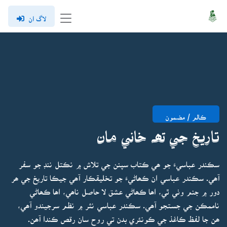
لاگ ان
ڪالم / مضمون
تاريخ جي تھہ خاني مان
سڪندر عباسيءَ جو ھي ڪتاب سپنن جي تلاش ۾ نڪتل ننڊ جو سفر
آھي. سڪندر عباسي ان ڪھاڻيءَ جو تخليقڪار آھي جيڪا تاريخ جي ھر
دور ۾ جنم وٺي ٿي، اھا ڪھاڻي عشق لا حاصل ناھي، اھا ڪھاڻي
ناممڪن جي جستجو آھي. سڪندر عباسي نثر ۾ نظم سرجيندو آھي،
ھن جا لفظ ڪاغذ جي ڪونئري بدن تي روح سان رقص ڪندا آھن.