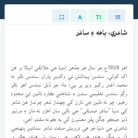
شاعري، باهه ۽ ساغر
اهو 1928ع جو سال هو جڏهن انڊيا جي علائقي انبالا ۾ هن
اک کولي. سندس پيدائش تي والدين پاران سندس نالو ته
محمد اختر رکيو ويو پر پيءَ ماءُ جو ڏنل سندس اهو نالو
رڳو سندس تعليمي سندن ۽ شناختي ڪارڊ تائين ئي محدود
رهيو. ڇو ته دلين جي تارن کي ڇهندڙ شعر چوندڙ هن شاعر
کي دنيا ”ساغر صديقي“ جي نالي سان اهڙو ته مان ۽ مرتبو
ڏنو جيڪو چڱن ڀلن معتبرن کي به ڪونه ملندو آهي.
شاعري جي دنيا جو هي درويش صفت شاعر سدائين پنهنجي
ڌُن ۾ مگن رهندو هو. لاهور جي رستن تي هيڻن حالن ۾